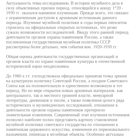
Актуальность темы исследования» В истории музейного дела в
силу объективных причин период, относящийся к концу 1^20 -
1930 гг. оказался наименее изученным. Прежде всего, это связано
с ограниченным доступом к архивным источникам данного
периода. Изучение музейной политики в годы первых пятилеток
строилось на официальных открытых источниках, что резко
сужало возможности исследователей. Ввиду этого ранний период
деятельности органов охраны памятников России, а также
послевоенная государственная музейная политика СССР
рассмотрены более детально, чем события кон. 1920-1930 гг.
Общая оценка деятельности государственных организаций и
органов власти по охране памятников культуры в отечественной
исторической науке неоднозначна.
До 1980-х гт. господствовала официально принятая точка зрения
на культурную политику Советской России, а позднее Советского
Союза как на положительную и единственно возможную в тот
период. Но по мере открытия новых архивных материалов, как
центрального, так и местного уровней власти, мемуарной
литературы, дневников и писем, а также появления целого ряда
исторических и музееведческих исследований, отношение к
деятельности органов охраны памятников претерпело
значительные изменения. Современный этап изучения источников
позволил наиболее полно представить картину становления
музейной политики советского государства по отношению к
памятникам церковного искусства, изменения их первоначального
назначения, перевода в музейные объекты. Особенно актуальна