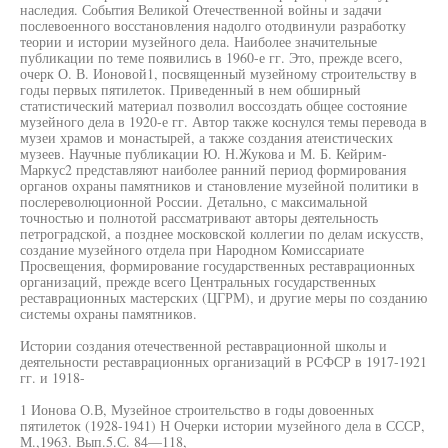
наследия. События Великой Отечественной войны и задачи
послевоенного восстановления надолго отодвинули разработку
теории и истории музейного дела. Наиболее значительные
публикации по теме появились в 1960-е гг. Это, прежде всего,
очерк О. В. Ионовой1, посвященный музейному строительству в
годы первых пятилеток. Приведенный в нем обширный
статистический материал позволил воссоздать общее состояние
музейного дела в 1920-е гг. Автор также коснулся темы перевода в
музеи храмов и монастырей, а также создания атеистических
музеев. Научные публикации Ю. Н.Жукова и М. Б. Кейрим-
Маркус2 представляют наиболее ранний период формирования
органов охраны памятников и становление музейной политики в
послереволюционной России. Детально, с максимальной
точностью и полнотой рассматривают авторы деятельность
петроградской, а позднее московской коллегии по делам искусств,
создание музейного отдела при Народном Комиссариате
Просвещения, формирование государственных реставрационных
организаций, прежде всего Центральных государственных
реставрационных мастерских (ЦГРМ), и другие меры по созданию
системы охраны памятников.
Истории создания отечественной реставрационной школы и
деятельности реставрационных организаций в РСФСР в 1917-1921
гг. и 1918-
1 Ионова О.В, Музейное строительство в годы довоенных
пятилеток (1928-1941) Н Очерки истории музейного дела в СССР,
М.,1963. Вып.5.С. 84—118,