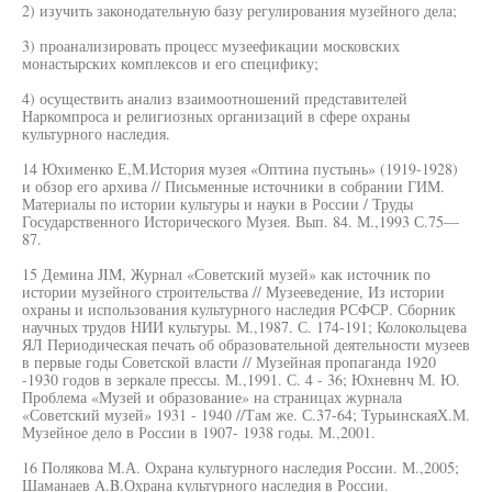
2) изучить законодательную базу регулирования музейного дела;
3) проанализировать процесс музеефикации московских
монастырских комплексов и его специфику;
4) осуществить анализ взаимоотношений представителей
Наркомпроса и религиозных организаций в сфере охраны
культурного наследия.
14 Юхименко Е,М.История музея «Оптина пустынь» (1919-1928)
и обзор его архива // Письменные источники в собрании ГИМ.
Материалы по истории культуры и науки в России / Труды
Государственного Исторического Музея. Вып. 84. М.,1993 С.75—
87.
15 Демина JIM, Журнал «Советский музей» как источник по
истории музейного строительства // Музееведение, Из истории
охраны и использования культурного наследия РСФСР. Сборник
научных трудов НИИ культуры. М.,1987. С. 174-191; Колокольцева
ЯЛ Периодическая печать об образовательной деятельности музеев
в первые годы Советской власти // Музейная пропаганда 1920
-1930 годов в зеркале прессы. М.,1991. С. 4 - 36; Юхневнч М. Ю.
Проблема «Музей и образование» на страницах журнала
«Советский музей» 1931 - 1940 //Там же. С.37-64; ТурьинскаяХ.М.
Музейное дело в России в 1907- 1938 годы. М.,2001.
16 Полякова М.А. Охрана культурного наследия России. М.,2005;
Шаманаев A.B.Охрана культурного наследия в России.