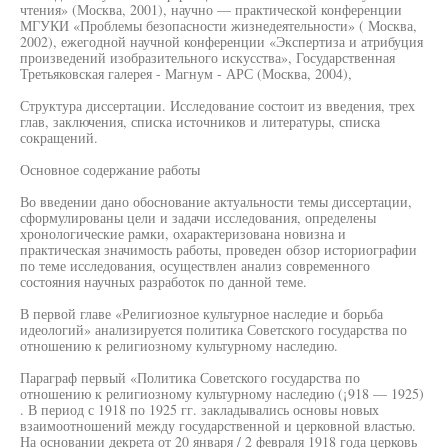
чтения» (Москва, 2001), научно — практической конференции
МГУКИ «Проблемы безопасности жизнедеятельности» ( Москва,
2002), ежегодной научной конференции «Экспертиза и атрибуция
произведений изобразительного искусства», Государственная
Третьяковская галерея - Магнум - АРС (Москва, 2004),
Структура диссертации. Исследование состоит из введения, трех
глав, заключения, списка источников и литературы, списка
сокращений.
Основное содержание работы
Во введении дано обоснование актуальности темы диссертации,
сформулированы цели и задачи исследования, определены
хронологические рамки, охарактеризована новизна и
практическая значимость работы, проведен обзор историографии
по теме исследования, осуществлен анализ современного
состояния научных разработок по данной теме.
В первой главе «Религиозное культурное наследие и борьба
идеологий» анализируется политика Советского государства по
отношению к религиозному культурному наследию.
Параграф первый «Политика Советского государства по
отношению к религиозному культурному наследию (¡918 — 1925)
. В период с 1918 по 1925 гг. закладывались основы новых
взаимоотношений между государственной и церковной властью.
На основании декрета от 20 января / 2 февраля 1918 года церковь