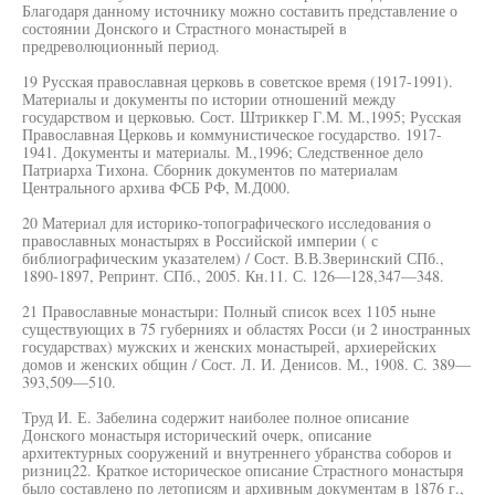
Благодаря данному источнику можно составить представление о
состоянии Донского и Страстного монастырей в
предреволюционный период.
19 Русская православная церковь в советское время (1917-1991).
Материалы и документы по истории отношений между
государством и церковью. Сост. Штриккер Г.М. М.,1995; Русская
Православная Церковь и коммунистическое государство. 1917-
1941. Документы и материалы. М.,1996; Следственное дело
Патриарха Тихона. Сборник документов по материалам
Центрального архива ФСБ РФ, М.Д000.
20 Материал для историко-топографического исследования о
православных монастырях в Российской империи ( с
библиографическим указателем) / Сост. В.В.Зверинский СПб.,
1890-1897, Репринт. СПб., 2005. Кн.11. С. 126—128,347—348.
21 Православные монастыри: Полный список всех 1105 ныне
существующих в 75 губерниях и областях Росси (и 2 иностранных
государствах) мужских и женских монастырей, архиерейских
домов и женских общин / Сост. Л. И. Денисов. М., 1908. С. 389—
393,509—510.
Труд И. Е. Забелина содержит наиболее полное описание
Донского монастыря исторический очерк, описание
архитектурных сооружений и внутреннего убранства соборов и
ризниц22. Краткое историческое описание Страстного монастыря
было составлено по летописям и архивным документам в 1876 г.,