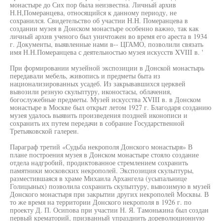
монастыре до Сих пор была неизвестна. Личный архив
Н.Н,Померанцева, относящийся к данному периоду, не
сохранился. Свидетельство об участии H.H. Померанцева в
создании музея в Донском монастыре особенно важно, так как
личный архив ученого был уничтожен во время его ареста в 1934
г. Документы, выявленные нами в-- ЦГАМО, позволили связать
имя Н.Н.Померанцева с деятельностью музея искусств XVIII в. '
При формировании музейной экспозиции в Донской монастырь
передавали мебель, живопись и предметы быта из
национализированных усадеб. Из закрывавшихся церквей
вывозили резную скульптуру, иконостасы, облачения,
богослужебные предметы. Музей искусства XVIII в. в Донском
монастыре в Москве был открыт летом 1927 г. Благодаря созданию
музея удалось выявить произведения поздней иконописи и
сохранить их путем передачи в собрание Государственной
Третьяковской галереи.
Параграф третий «Судьба некрополя Донского монастыря» В
плане построения музея в Донском монастыре стояло создание
отдела надгробий, продиктованное стремлением сохранить
памятники московских некрополей. Экспозиция скульптуры,
разместившаяся в храме Михаила Архангела (усыпальнице
Голицыных) позволила сохранить скульптуру, вывозимую в музей
Донского монастыря при закрытии других некрополей Москвы. В
то же время на территории Донского некрополя в 1926 г. по
проекту Д. П. Осипова при участии Н. Я. Тамонькина был создан
первый крематорий, призванный упразднить дореволюционную