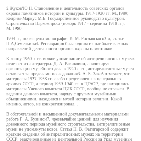
2 Жуков'Ю.Н. Становление и деятельность советских органов
охраны памятников истории и культуры. 1917-1920 гг. М.,1989;
Кейрим-Маркус М.Б. Государственное руководство культурой.
Строительство Наркомпроса (ноябрь 1917 - середина 1918 гг).
М.,1980.
1934 гг, посвящены монография В. М. Рославского3 и, статьи
П.А,Семечкина4. Реставрация была одним из наиболее важных
направлений деятельности органов охраны памятников.
К концу 1960-х гг. всякое упоминание об антирелигиозных музеях
исчезает из литературы. Д. А. Равикович, анализируя
организацию музейного дела в 1920-е гт., антирелигиозные музеи
оставляет за пределами исследования3. А. Б. Закс6 отмечает, что
материалы 1937-1938 гг. слабо представлены в центральных
архивах СССР, а период 1939-1940 гг. в ЦГАОР, где находились
материалы Ученого комитета ЦИК СССР, вообще не отражен. В
ведении данного комитета, наряду с другими музейными
объединениями, находился и музей истории религии. Какой
именно, автор, не конкретизировал. .
В обстоятельной и насыщенной документальными материалами
работе Г. А. Кузиной7, чрезвычайно ценной для изучения
довоенного периода музейного строительства, антирелигиозные
музеи не упомянуты вовсе. Статья Н. В. Фатигаровой содержит
краткие сведения об антирелигиозных музеях на территории
СССР: эвакуированные из центральной России за Урал музейные