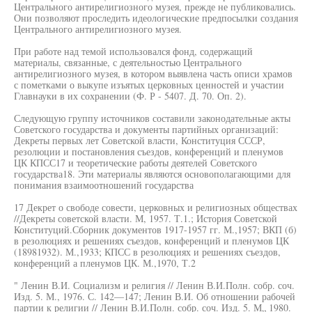
Центрального антирелигиозного музея, прежде не публиковались.
Они позволяют проследить идеологические предпосылки создания
Центрального антирелигиозного музея.
При работе над темой использовался фонд, содержащий
материалы, связанные, с деятельностью Центрального
антирелигиозного музея, в котором выявлена часть описи храмов
с пометками о выкупе изъятых церковных ценностей и участии
Главнауки в их сохранении (Ф. Р - 5407. Д. 70. Оп. 2).
Следующую группу источников составили законодательные акты
Советского государства и документы партийных организаций:
Декреты первых лет Советской власти, Конституция СССР,
резолюции и постановления съездов, конференций и пленумов
ЦК КПСС17 и теоретические работы деятелей Советского
государства18. Эти материалы являются основополагающими для
понимания взаимоотношений государства
17 Декрет о свободе совести, церковных и религиозных обществах
//Декреты советской власти. М, 1957. Т.1.; История Советской
Конституций.Сборник документов 1917-1957 гг. М.,1957; ВКП (б)
в резолюциях и решениях съездов, конференций и пленумов ЦК
(18981932). М.,1933; КПСС в резолюциях и решениях съездов,
конференций а пленумов ЦК. М.,1970, Т.2
" Ленин В.И. Социализм и религия // Ленин В.И.Полн. собр. соч.
Изд. 5. М., 1976. С. 142—147; Ленин В.И. Об отношении рабочей
партии к религии // Ленин В.И.Полн. собр. соч. Изд. 5. М„ 1980.