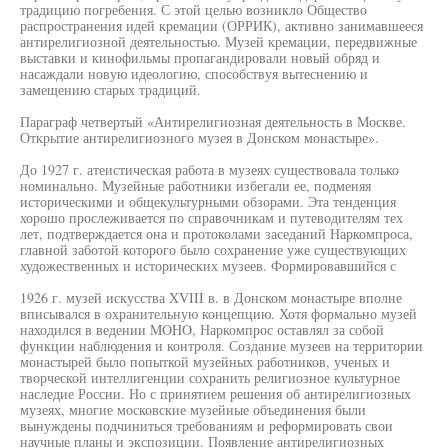
традицию погребения. С этой целью возникло Общество
распространения идей кремации (ОРРИК), активно занимавшееся
антирелигиозной деятельностью. Музей кремации, передвижные
выставки и кинофильмы пропагандировали новый обряд и
насаждали новую идеологию, способствуя вытеснению и
замещению старых традиций.
Параграф четвертый «Антирелигиозная деятельность в Москве.
Открытие антирелигиозного музея в Донском монастыре».
До 1927 г. атеистическая работа в музеях существовала только
номинально. Музейные работники избегали ее, подменяя
историческими и общекультурными обзорами. Эта тенденция
хорошо прослеживается по справочникам и путеводителям тех
лет, подтверждается она и протоколами заседаний Наркомпроса,
главной заботой которого было сохранение уже существующих
художественных и исторических музеев. Формировавшийся с
1926 г. музей искусства XVIII в. в Донском монастыре вполне
вписывался в охранительную концепцию. Хотя формально музей
находился в ведении MOHO, Наркомпрос оставлял за собой
функции наблюдения и контроля. Создание музеев на территории
монастырей было попыткой музейных работников, ученых и
творческой интеллигенции сохранить религиозное культурное
наследие России. Но с принятием решения об антирелигиозных
музеях, многие московские музейные объединения были
вынуждены подчиниться требованиям и реформировать свои
научные планы и экспозиции. Появление антирелигиозных