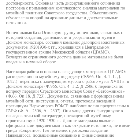
достоверности. Основная часть диссертационного сочинения
построена с применением комплексного анализа материалов по
музейной политике Советского государства. Объективность
обусловлена опорой на архивные данные и документальные
источники.
Источниковая база Основную группу источников, связанных с
историей создания, деятельности и реорганизации музея в
Донском монастыре, составил комплекс делопроизводственных
документов 19201930-х гг., хранящихся в Центральном
государственном архиве Московской области (ЦГАМО).
Вследствие ограниченного доступа данные материалы не были
введены в научный оборот.
Настоящая работа основана на следующих материалах ЦТ AMO:
распоряжения по музейному подотделу (Ф.966. Оп, 4. Т.1. Д.
1027.); переписка с заведующим музеем о работе музея XVIII в. в
Донском монастыре (Ф.966. Оп. 4. Т.2. Д 2506.); переписка по
вопросу передачи Страстного монастыря Союзу «Безбожников»
(Ф.66. Оп.18. Д.723). Документы, связанные с формированием
музейной сети, инструкции, отчеты, протоколы заседаний
президиума Наркомпроса РСФСР наиболее полно представлены в
ГАРФ (Ф. А - 2306, А - 2307). Они чаще других фигурируют в
исследовательской литературе, посвященной музейному
строительству в 1920-1930 гг. Данные материалы являлись
официальными документами и как открытые источники, не имели
грифа «Секретно». Тем не менее, протоколы заседаний
Наркомпроса, посвященные созданию и финансированию