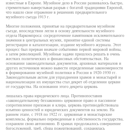
известные в Европе. Музейное дело в России развивалось быстро,
стремительно наверстывая разрыв с богатой традициями Европой,
что нашло свое отражение в решениях предварительного
музейного съезда 1913 г.
Многие положения, принятые на предварительном музейном
съезде, впоследствии легли в основу деятельности музейного
отдела Наркомпроса: сосредоточение памятников исключительного
значения в центральных музеях, принятие единой системы
регистрации и каталогизации, издание музейного журнала. Этот
процесс был прерван вначале событиями первой мировой войны,
а затем революцией. Музейные задачи пришлось решать в очень
жестких политических и финансовых обстоятельствах. На
основании законодательных документов, архивных материалов и
других источников можно вывести определенные закономерности
в формировании музейной политики в России в 1920-1930 гг.
Законодательным актом для упразднения храмов и монастырей и
национализации их имущества стал декрет об отделении церкви
от государства. На основании этого декрета церковь
лишалась права юридического лица. Противопоставив
«законодательному беззаконию» церковное право и пассивное
сопротивление прихожан и клира, церковь противодействовала
изъятию ценностей и юридических документов на землю. На
раннем этапе, с 1918 по 1922 гг. церковные и монастырские
комплексы, формально переведенные в собственность государства,
сохраняли свою автономию. В храмах продолжалось совершение
богослужений, треб, сбора пожертвований, сохранялась