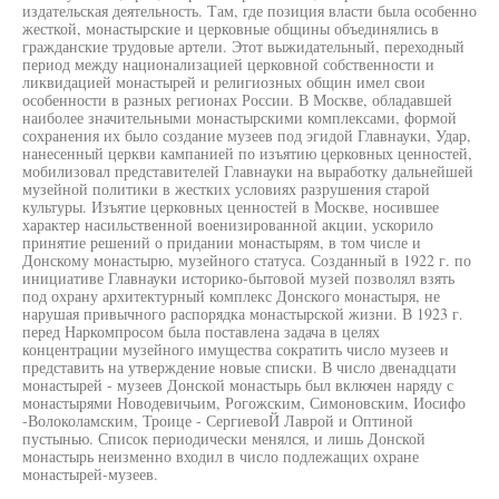
издательская деятельность. Там, где позиция власти была особенно
жесткой, монастырские и церковные общины объединялись в
гражданские трудовые артели. Этот выжидательный, переходный
период между национализацией церковной собственности и
ликвидацией монастырей и религиозных общин имел свои
особенности в разных регионах России. В Москве, обладавшей
наиболее значительными монастырскими комплексами, формой
сохранения их было создание музеев под эгидой Главнауки, Удар,
нанесенный церкви кампанией по изъятию церковных ценностей,
мобилизовал представителей Главнауки на выработку дальнейшей
музейной политики в жестких условиях разрушения старой
культуры. Изъятие церковных ценностей в Москве, носившее
характер насильственной военизированной акции, ускорило
принятие решений о придании монастырям, в том числе и
Донскому монастырю, музейного статуса. Созданный в 1922 г. по
инициативе Главнауки историко-бытовой музей позволял взять
под охрану архитектурный комплекс Донского монастыря, не
нарушая привычного распорядка монастырской жизни. В 1923 г.
перед Наркомпросом была поставлена задача в целях
концентрации музейного имущества сократить число музеев и
представить на утверждение новые списки. В число двенадцати
монастырей - музеев Донской монастырь был включен наряду с
монастырями Новодевичьим, Рогожским, Симоновским, Иосифо
-Волоколамским, Троице - СергиевоЙ Лаврой и Оптиной
пустынью. Список периодически менялся, и лишь Донской
монастырь неизменно входил в число подлежащих охране
монастырей-музеев.