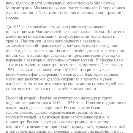
чему удалось спасти уникальную монастырскую библиотеку.
Многие храмы Москвы получили статус филиалов Исторического
музея и смогли избежать уничтожения в период реконструкции
города.
До 1925 г. активная атеистическая работа сдерживалась
присутствием в Москве святейшего патриарха Тихона. После его
кончины началась кампания по музеефикации монастырей и
храмов. Памятники церковного зодчества оказались
«монументальной пропагандой», которая мешала проведению
новой идеологии в жизнь. Возникла необходимость в изменении
их статуса, и храмы при содействии представителей Главнауки
перевели в категорию историко-бытовых музеев. В Москве музеи
- храмы и музеи -монастыри, несмотря на протесты Главнауки, с
1925 г. оказались в подчинении MOHO, что резко сужало
возможности финансирования и контроля. Благодаря усилиям
музейных работников удалось сохранить в качестве музеев
наиболее значительные монастырские комплексы, хотя музейный
статус вовсе не являлся гарантией их целостности.
Параграф второй «Редукция культурного наследия и статус
подлинного памятника в 1918— 1925 гг. ». Понятие подлинности
памятника в дореволюционной России еще не было
сформировано. Однако охранительная традиция была
господствующей, и благодаря данной установке храмы и
монастыри России аккумулировали огромное количество
ценностей, имевших исторический, культурный, художественный
и материальный характер. Впервые специалисты включили в круг