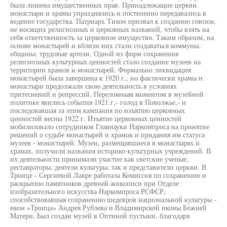
была лишена имущественных прав. Принадлежащие церкви
монастыри и храмы упразднялись и постепенно передавались в
ведение государства. Патриарх Тихон призвал к созданию союзов,
не носящих религиозных и церковных названий, чтобы взять на
себя ответственность за церковное имущество. Таким образом, на
основе монастырей и вблизи них стали создаваться коммуны,
общины, трудовые артели. Одной из форм сохранения
религиозных культурных ценностей стало создание музеев на
территории храмов и монастырей. Формально ликвидация
монастырей была завершена к 1920 г., но фактически храмы и
монастыри продолжали свою деятельность в условиях
притеснений и репрессий. Переломным моментом в музейной
политике явились события 1921 г,- голод в Поволжье,- и
последовавшая за этим кампания по изъятию церковных
ценностей весны 1922 г. Изъятие церковных ценностей
мобилизовало сотрудников Главнауки Наркомпроса на принятие
решений о судьбе монастырей и храмов и придания им статуса
музеев - монастырей. Музеи, размещавшиеся в монастырях и
храмах, получили названия историко-культурных учреждений. В
их деятельности принимали участие как светские ученые,
реставраторы, деятели культуры, так и представители церкви. В
Троице - Сергиевой Лавре работала Комиссия по сохранению и
раскрытию памятников древней живописи при Отделе
изобразительного искусства Наркомпроса РСФСР,
способствовавшая сохранению шедевров национальной культуры -
икон «Троица» Андрея Рублева и Владимирской иконы Божией
Матери. Был создан музей в Оптиной пустыни, благодаря