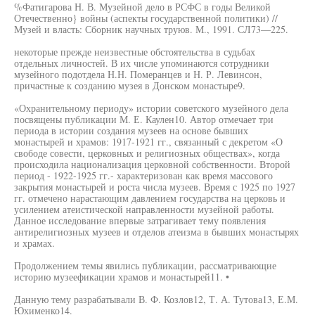
%Фатигарова Н. В. Музейной дело в РСФС в годы Великой
Отечественно} войны (аспекты государственной политики) //
Музей и власть: Сборник научных труюв. М., 1991. СЛ73—225.
некоторые прежде неизвестные обстоятельства в судьбах
отдельных личностей. В их числе упоминаются сотрудники
музейного подотдела Н.Н. Померанцев и Н. Р. Левинсон,
причастные к созданию музея в Донском монастыре9.
«Охранительному периоду» истории советского музейного дела
посвящены публикации М. Е. Каулен10. Автор отмечает три
периода в истории создания музеев на основе бывших
монастырей и храмов: 1917-1921 гг., связанный с декретом «О
свободе совести, церковных и религиозных обществах», когда
происходила национализация церковной собственности. Второй
период - 1922-1925 гг.- характеризован как время массового
закрытия монастырей и роста числа музеев. Время с 1925 по 1927
гг. отмечено нарастающим давлением государства на церковь и
усилением атеистической направленности музейной работы.
Данное исследование впервые затрагивает тему появления
антирелигиозных музеев и отделов атеизма в бывших монастырях
и храмах.
Продолжением темы явились публикации, рассматривающие
историю музеефикации храмов и монастырей11. •
Данную тему разрабатывали В. Ф. Козлов12, Т. А. Тутова13, Е.М.
Юхименко14.