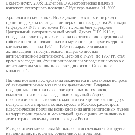
Екатеринбург, 2005; Шулепова Э.А.Историческая память в
контексте культурного наследия // Культура памяти. М.,2003.
Хронологические рамки. Исследование охватывает период с
принятия декрета об отделении церкви огг государства 20 января
(2 февраля) 1918 г. по конец 1937 г., когда был упразднен
Центральный антирелигиозный музей. Декрет СНК 1918 г,
определил политику правительства по отношению к церковной
собственности и положил начало музеефикации архитектурных
комплексов. Период 1925 — 1929 гг. характеризовался
активизацией и наступательной направленностью
антирелигиозной деятельности. Период с 1929г. по 1937 гг. стал
временем создания, функционирования и упразднения музеев с
атеистическим уклоном на основе Донского и Страстного
монастырей.
Научная новизна исследования заключается в постановке вопроса
об антирелигиозных музеях и их деятельности. Впервые
предпринята попытка на основе архивных источников,
выявленных и впервые введенных в научный оборот,
проанализировать историю создания и функционирования двух
центральных антирелигиозных музеев в Москве; рассмотреть
идеологические причины возникновения антирелигиозных музеев
на территории храмов и монастырей, дать оценку их значению в
деле сохранения культурного наследия России.
Методологические основы Методология исследования базируется
на принципах историзма, объективности и научной