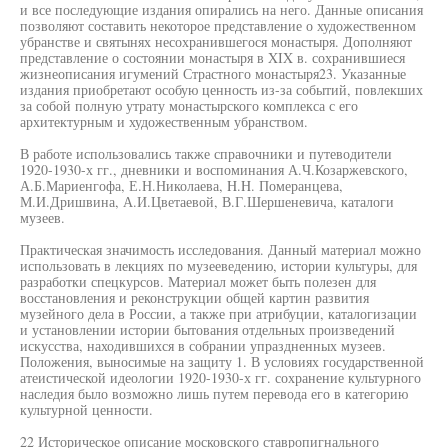
и все последующие издания опирались на него. Данные описания
позволяют составить некоторое представление о художественном
убранстве и святынях несохранившегося монастыря. Дополняют
представление о состоянии монастыря в XIX в. сохранившиеся
жизнеописания игумений Страстного монастыря23. Указанные
издания приобретают особую ценность из-за событий, повлекших
за собой полную утрату монастырского комплекса с его
архитектурным и художественным убранством.
В работе использовались также справочники и путеводители
1920-1930-х гг., дневники и воспоминания А.Ч.Козаржевского,
А.Б.Мариенгофа, Е.Н.Николаева, H.H. Померанцева,
М.И.Дришвина, А.И.Цветаевой, В.Г.Шершеневича, каталоги
музеев.
Практическая значимость исследования. Данный материал можно
использовать в лекциях по музееведению, истории культуры, для
разработки спецкурсов. Материал может быть полезен для
восстановления и реконструкции общей картин развития
музейного дела в России, а также при атрибуции, каталогизации
и установлении истории бытования отдельных произведений
искусства, находившихся в собрании упраздненных музеев.
Положения, выносимые на защиту 1. В условиях государственной
атеистической идеологии 1920-1930-х гг. сохранение культурного
наследия было возможно лишь путем перевода его в категорию
культурной ценности.
22 Историческое описание московского ставропигнального