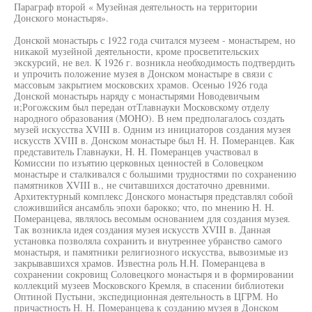
Параграф второй « Музейная деятельность на территории
Донского монастыря».
Донской монастырь с 1922 года считался музеем - монастырем, но
никакой музейной деятельности, кроме просветительских
экскурсий, не вел. К 1926 г. возникла необходимость подтвердить
и упрочить положение музея в Донском монастыре в связи с
массовым закрытием московских храмов. Осенью 1926 года
Донской монастырь наряду с монастырями Новодевичьим
и;Рогожским был передан отТлавнауки Московскому отделу
народного образования (MOHO). В нем предполагалось создать
музей искусства XVIII в. Одним из инициаторов создания музея
искусств XVIII в. Донском монастыре был Н. Н. Померанцев. Как
представитель Главнауки, H. H. Померанцев участвовал в
Комиссии по изъятию церковных ценностей в Соловецком
монастыре и сталкивался с большими трудностями по сохранению
памятников XVIII в., не считавшихся достаточно древними.
Архитектурный комплекс Донского монастыря представлял собой
сложившийся ансамбль эпохи барокко; что, по мнению Н. Н.
Померанцева, являлось весомым основанием для создания музея.
Так возникла идея создания музея искусств XVIII в. Данная
установка позволяла сохранить и внутреннее убранство самого
монастыря, и памятники религиозного искусства, вывозимые из
закрывавшихся храмов. Известна роль H.H. Померанцева в
сохранении сокровищ Соловецкого монастыря и в формировании
коллекций музеев Московского Кремля, в спасении библиотеки
Оптиной Пустыни, экспедиционная деятельность в ЦГРМ. Но
причастность Н. Н. Померанцева к созданию музея в Донском