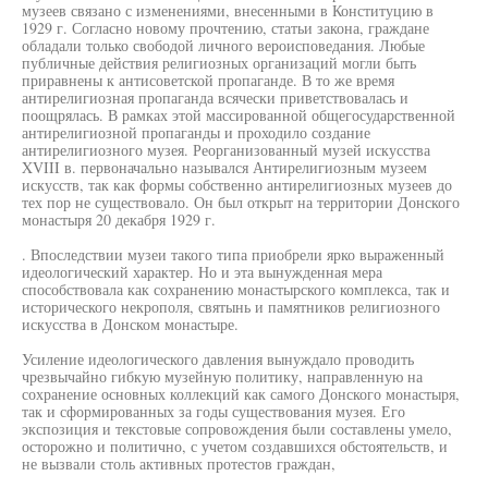
музеев связано с изменениями, внесенными в Конституцию в
1929 г. Согласно новому прочтению, статьи закона, граждане
обладали только свободой личного вероисповедания. Любые
публичные действия религиозных организаций могли быть
приравнены к антисоветской пропаганде. В то же время
антирелигиозная пропаганда всячески приветствовалась и
поощрялась. В рамках этой массированной общегосударственной
антирелигиозной пропаганды и проходило создание
антирелигиозного музея. Реорганизованный музей искусства
XVIII в. первоначально назывался Антирелигиозным музеем
искусств, так как формы собственно антирелигиозных музеев до
тех пор не существовало. Он был открыт на территории Донского
монастыря 20 декабря 1929 г.
. Впоследствии музеи такого типа приобрели ярко выраженный
идеологический характер. Но и эта вынужденная мера
способствовала как сохранению монастырского комплекса, так и
исторического некрополя, святынь и памятников религиозного
искусства в Донском монастыре.
Усиление идеологического давления вынуждало проводить
чрезвычайно гибкую музейную политику, направленную на
сохранение основных коллекций как самого Донского монастыря,
так и сформированных за годы существования музея. Его
экспозиция и текстовые сопровождения были составлены умело,
осторожно и политично, с учетом создавшихся обстоятельств, и
не вызвали столь активных протестов граждан,