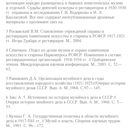
коллекции нередко размещались в бывших атеистических музеях
и отделах8. Судьбы деятелей культуры и реставраторов в 1920-1930
гг. отражены в исследованиях Г.И. Вздорнова и И. Л.
Кызласовой. Все они содержат неопубликованные архивные
материалы л проливают свет на
3 Росяавский В.М. Становление учреждений охраны и
реставрации памятников искусства и старины в РСФСР 1917-1921
гг. Игорь Грабарь и реставрация. М., 2004.
4 Семечкин .Отдел по делам музеев и охране памятников
искусства и старины Наркомпроса РСФСР: Изменения в составе
реставрационных организаций. 1918-1934 гг. // Грабаревские
чтения. Международная научная конференция. М., 2003. С. 52—
63,
5 Равикович Д.А. Организация музейного дела в годы
восстановления народного хозяйства (1921-1925)//Очерки истории
музейного делав СССР. Вып. 6. М.,1968. С.97— 145.
6 Закс А. 5. Источники по истории музейного дела в СССР //
Очерки истории мпейного дела в СССР. Вып. 6. М., 1968. С. 5—
53.
1 Кузина Г. А. Государственная политика в области музейного
дела в 1917-П41 гг, // Музей и власть: Сборник научных трудов.
М., 1991. С. 96—172.