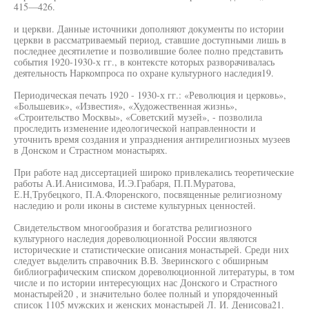
415—426.
и церкви. Данные источники дополняют документы по истории
церкви в рассматриваемый период, ставшие доступными лишь в
последнее десятилетие и позволившие более полно представить
события 1920-1930-х гг., в контексте которых разворачивалась
деятельность Наркомпроса по охране культурного наследия19.
Периодическая печать 1920 - 1930-х гг.: «Революция и церковь»,
«Большевик», «Известия», «Художественная жизнь»,
«Строительство Москвы», «Советский музей», - позволила
проследить изменение идеологической направленности и
уточнить время создания и упразднения антирелигиозных музеев
в Донском и Страстном монастырях.
При работе над диссертацией широко привлекались теоретические
работы А.И.Анисимова, И.Э.Грабаря, П.П.Муратова,
Е.Н,Трубецкого, П.А.Флоренского, посвященные религиозному
наследию и роли иконы в системе культурных ценностей.
Свидетельством многообразия и богатства религиозного
культурного наследия дореволюционной России являются
исторические и статистические описания монастырей. Среди них
следует выделить справочник В.В. Зверинского с обширным
библиографическим списком дореволюционной литературы, в том
числе и по истории интересующих нас Донского и Страстного
монастырей20 , и значительно более полный и упорядоченный
список 1105 мужских и женских монастырей Л. И. Денисова21.