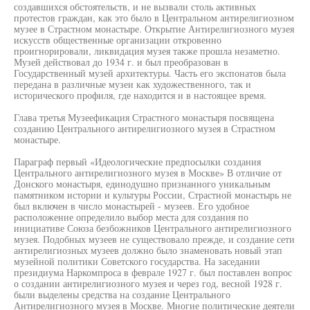
создавшихся обстоятельств, и не вызвали столь активных
протестов граждан, как это было в Центральном антирелигиозном
музее в Страстном монастыре. Открытие Антирелигиозного музея
искусств общественные организации откровенно
проигнорировали, ликвидация музея также прошла незаметно.
Музей действовал до 1934 г. и был преобразован в
Государственный музей архитектуры. Часть его экспонатов была
передана в различные музеи как художественного, так и
исторического профиля, где находится и в настоящее время.
Глава третья Музеефикация Страстного монастыря посвящена
созданию Центрального антирелигиозного музея в Страстном
монастыре.
Параграф первый «Идеологические предпосылки создания
Центрального антирелигиозного музея в Москве» В отличие от
Донского монастыря, единодушно признанного уникальным
памятником истории и культуры России, Страстной монастырь не
был включен в число монастырей - музеев. Его удобное
расположение определило выбор места для создания по
инициативе Союза безбожников Центрального антирелигиозного
музея. Подобных музеев не существовало прежде, и создание сети
антирелигиозных музеев должно было знаменовать новый этап
музейной политики Советского государства. На заседании
президиума Наркомпроса в феврале 1927 г. был поставлен вопрос
о создании антирелигиозного музея и через год, весной 1928 г.
были выделены средства на создание Центрального
Антирелигиозного музея в Москве. Многие политические деятели