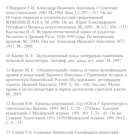
9 Вздорное Г.И. Александр Иванович Анисимов // Советское
искусствознание. 1982 М.,1984. Вьш.2 С.297—317; Он же.
История открытия и изучения русской средневековой
ЖНВОПИСИ.Х1Х в. М.,1986; Он же. Юрий Александрович
Олсуфьев // Вопросы искусствознания. М.,1993.. № 4 С. 306—333;
Кызласова И. Л. История отечественной науки об искусстве
Византии и Древней Руси. 1920-1930 годы. По материалам
архивов. М., 2000; Она же. Александр Иванович Анисимов 1877-
1937. М., 2000.
10 Каулен М. Е. Экспозиционный показ интерьеров памятников
культовой архитектуры, Автореф. дис. канд. ист. наук. М.,1997.
11 Каулен М. Е. «Охранительный» период истории музеефикации
храмов и монастырей Верхнего Поволжья // Памятники истории и
архитектуры Европейской России (Исследование, реставрация,
охрана). Нижний Новгород, 1995. С, 88—100; Она оке. Музеи-
храмы и музеи-монастыри в первое десятилетие советской власти.
М., 2001.
12 Козлов В.Ф. Хроника разрушений. Год 1928-й // Архитектура и
строительство Москвы. 1990. №12. С. 25—27\Онже. Трагедия
монастырей // Московский журнал. 1991. №1. С.32—41; Он же.
Сумерки Элатоглавой.1931-1935//Московский журнал. 1991.№12.
С. 6—15;
13 Тутова Т.А. Спасение Древностей Соловецкого монастыря