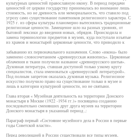
культурных ценностей православную икону. В период передачи
ценностей от церкви государству принималась во внимание лишь
стоимость, но не древность или мемориальность, что ставило под
угрозу само существование памятников религиозного характера. С
1925 г. из сферы культуры планомерно вытеснялись традиционные
религиозные ценности. Замещение шло на разных уровнях, от
бытовой лексики до введения новых, обрядов. Происходила и
замена терминологии предметов в музеях, куда поступали изъятые
из храмов и монастырей церковные ценности, что приводило к
забыванию их первоначального назначения. Слово «икона» было
заменено словосочетанием «древнерусская живопись». Церковные
облачения и ткани получили название «древнерусского шитья».
Духовная литература, ставшая доступной только узкому кругу
специалистов, стала именоваться «древнерусской литературой».
Под полным запретом оказалась духовная музыка. Религиозное
искусство получило право на существование только в музее и
лишь в категории культурной ценности, но не святыни.
Глава вторая « Музейная деятельность на территории Донского
монастыря в Москве (1922 -1934 гг.)» посвящена созданию
последовательно сменявших друг друга музеев на территории
Донского монастыря в указанный период ,:
Параграф первый «Состояние музейного дела в России в первые
годы Советской власти».
Перед революцией в России существовали все типы музеев,