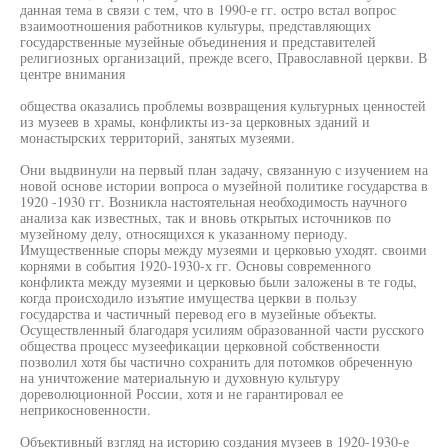
данная тема в связи с тем, что в 1990-е гг. остро встал вопрос
взаимоотношения работников культуры, представляющих
государственные музейные объединения и представителей
религиозных организаций, прежде всего, Православной церкви. В
центре внимания
общества оказались проблемы возвращения культурных ценностей
из музеев в храмы, конфликты из-за церковных зданий и
монастырских территорий, занятых музеями.
Они выдвинули на первый план задачу, связанную с изучением на
новой основе истории вопроса о музейной политике государства в
1920 -1930 гг. Возникла настоятельная необходимость научного
анализа как известных, так и вновь открытых источников по
музейному делу, относящихся к указанному периоду.
Имущественные споры между музеями и церковью уходят. своими
корнями в события 1920-1930-х гг. Основы современного
конфликта между музеями и церковью были заложены в те годы,
когда происходило изъятие имущества церкви в пользу
государства и частичный перевод его в музейные объекты.
Осуществленный благодаря усилиям образованной части русского
общества процесс музеефикации церковной собственности
позволил хотя бы частично сохранить для потомков обреченную
на уничтожение материальную и духовную культуру
дореволюционной России, хотя и не гарантировал ее
неприкосновенности.
Объективный взгляд на историю создания музеев в 1920-1930-е