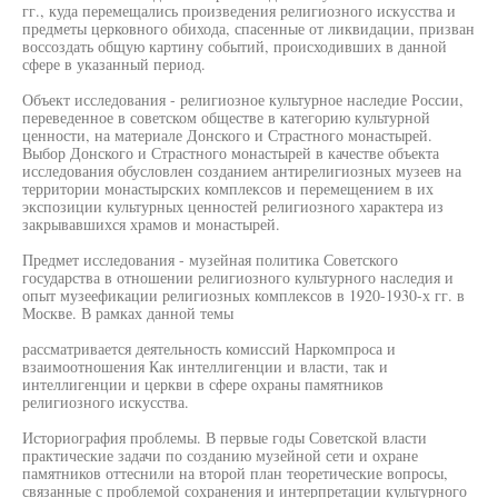
гг., куда перемещались произведения религиозного искусства и
предметы церковного обихода, спасенные от ликвидации, призван
воссоздать общую картину событий, происходивших в данной
сфере в указанный период.
Объект исследования - религиозное культурное наследие России,
переведенное в советском обществе в категорию культурной
ценности, на материале Донского и Страстного монастырей.
Выбор Донского и Страстного монастырей в качестве объекта
исследования обусловлен созданием антирелигиозных музеев на
территории монастырских комплексов и перемещением в их
экспозиции культурных ценностей религиозного характера из
закрывавшихся храмов и монастырей.
Предмет исследования - музейная политика Советского
государства в отношении религиозного культурного наследия и
опыт музеефикации религиозных комплексов в 1920-1930-х гг. в
Москве. В рамках данной темы
рассматривается деятельность комиссий Наркомпроса и
взаимоотношения Как интеллигенции и власти, так и
интеллигенции и церкви в сфере охраны памятников
религиозного искусства.
Историография проблемы. В первые годы Советской власти
практические задачи по созданию музейной сети и охране
памятников оттеснили на второй план теоретические вопросы,
связанные с проблемой сохранения и интерпретации культурного