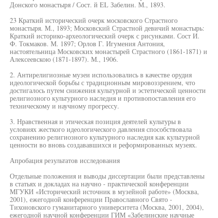
Донского монастыря / Сост. й EL Забелин. М., 1893.
23 Краткий исторический очерк московского Страстного
монастыря. М., 1893; Московский Страстной девичий монастырь:
Краткий историко-археологический очерк с рисунками. Сост И.
Ф. Токмаков. М. 1897; Орлов Г. Игумения Антония,
настоятельница Московских монастырей Страстного (1861-1871) и
Алексеевскою (1871-1897). М., 1906.
2. Антирелигиозные музеи использовались в качестве орудия
идеологической борьбы с традиционным мировоззрением, что
достигалось путем снижения культурной и эстетической ценности
религиозного культурного наследия и противопоставления его
техническому и научному прогрессу.
3. Нравственная и этическая позиция деятелей культуры в
условиях жесткого идеологического давления способствовала
сохранению религиозного культурного наследия как культурной
ценности во вновь создававшихся и реформированных музеях.
Апробация результатов исследования
Отдельные положения и выводы диссертации были представлены
в статьях и докладах на научно - практической конференции
МГУКИ «Исторический источник в музейной работе» (Москва,
2001), ежегодной конференции Православного Свято -
Тихоновского гуманитарного университета (Москва, 2001, 2004),
ежегодной научной конференции ГИМ «Забелинские научные