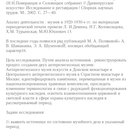
(Н.Н.Померанцев и Соловецкое собрание) // Древнерусское
искусство: Исследование и реставрация / Сборник научных
трудов. М., 2002. С. 27—40.
Анализ деятельности . музеев в 1920-1930-е гг. по материалам
периодической печати провели Л. И.Демина, Н Г, Колокольцева,
Х.М. Турьинская, М.Ю.Юхневич 13.
В последние годы появился ряд публикаций М. А. Поляковой» А.
В. Шаманаева, Э. А. ШулеповоЙ, носящих обобщающий
характер16.
Цель исследования. Путем анализа источников . реконструировать
процесс создания двух антирелигиозных музеев:
Антирелигиозного музея искусств в Донском монастыре и
Центрального антирелигиозного музея в Страстном монастыре в
Москве; идентифицировать памятники, перемещенные в музеи из
национализированных храмовых комплексов, проследить
изменение терминологии в связи с редукцией функционирования
культурного наследия, осветить взаимоотношения церковной и
светской власти в сфере охраны культурного наследия в
рассматриваемый период.
Задачи исследования:
1) выявить источники по состоянию музейного дела в указанный
период;