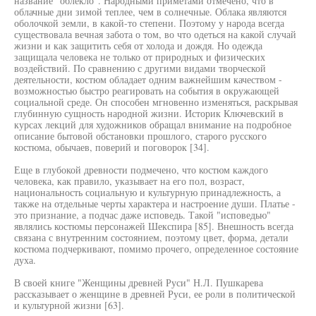
название "облекло". Народными приметами отмечено, что в
облачные дни зимой теплее, чем в солнечные. Облака являются
оболочкой земли, в какой-то степени. Поэтому у народа всегда
существовала вечная забота о том, во что одеться на какой случай
жизни и как защитить себя от холода и дождя. Но одежда
защищала человека не только от природных и физических
воздействий. По сравнению с другими видами творческой
деятельности, костюм обладает одним важнейшим качеством -
возможностью быстро реагировать на события в окружающей
социальной среде. Он способен мгновенно изменяться, раскрывая
глубинную сущность народной жизни. Историк Ключевский в
курсах лекций для художников обращал внимание на подробное
описание бытовой обстановки прошлого, старого русского
костюма, обычаев, поверий и поговорок [34].
Еще в глубокой древности подмечено, что костюм каждого
человека, как правило, указывает на его пол, возраст,
национальность социальную и культурную принадлежность, а
также на отдельные черты характера и настроение души. Платье -
это признание, а подчас даже исповедь. Такой "исповедью"
являлись костюмы персонажей Шекспира [85]. Внешность всегда
связана с внутренним состоянием, поэтому цвет, форма, детали
костюма подчеркивают, помимо прочего, определенное состояние
духа.
В своей книге "Женщины древней Руси" Н.Л. Пушкарева
рассказывает о женщине в древней Руси, ее роли в политической
и культурной жизни [63].