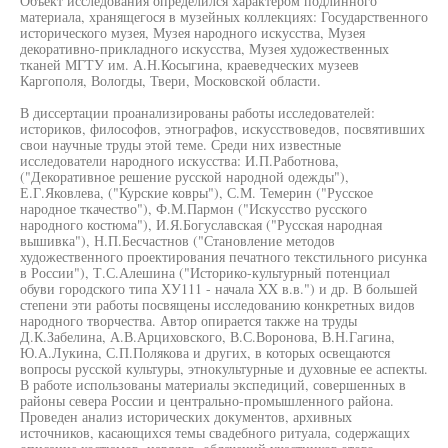
Объект исследования определился характером подлинного
материала, хранящегося в музейных коллекциях: Государственного
исторического музея, Музея народного искусства, Музея
декоративно-прикладного искусства, Музея художественных
тканей МГТУ им. А.Н.Косыгина, краеведческих музеев
Каргополя, Вологды, Твери, Московской области.
В диссертации проанализированы работы исследователей:
историков, философов, этнографов, искусствоведов, посвятивших
свои научные труды этой теме. Среди них известные
исследователи народного искусства: И.П.Работнова,
("Декоративное решение русской народной одежды"),
Е.Г.Яковлева, ("Курские ковры"), С.М. Темерин ("Русское
народное ткачество"), Ф.М.Пармон ("Искусство русского
народного костюма"), И.Я.Богуславская ("Русская народная
вышивка"), Н.П.Бесчастнов ("Становление методов
художественного проектирования печатного текстильного рисунка
в России"), Т.С.Алешина ("Историко-культурный потенциал
обуви городского типа ХУ111 - начала XX в.в.") и др. В большей
степени эти работы посвящены исследованию конкретных видов
народного творчества. Автор опирается также на труды
Д.К.Забелина, А.В.Арциховского, В.С.Воронова, В.Н.Гагина,
Ю.А.Лукина, С.П.Полякова и других, в которых освещаются
вопросы русской культуры, этнокультурные и духовные ее аспекты.
В работе использованы материалы экспедиций, совершенных в
районы севера России и центрально-промышленного района.
Проведен анализ исторических документов, архивных
источников, касающихся темы свадебного ритуала, содержащих