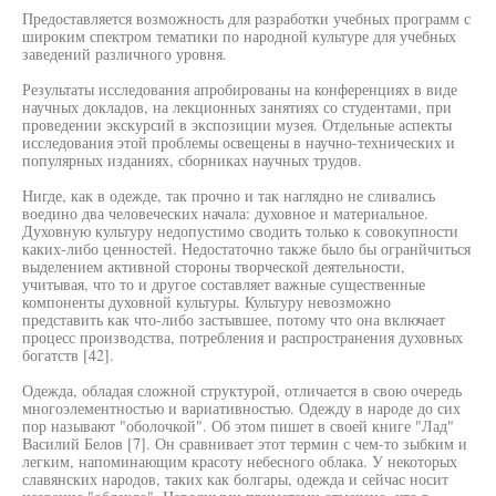
Предоставляется возможность для разработки учебных программ с
широким спектром тематики по народной культуре для учебных
заведений различного уровня.
Результаты исследования апробированы на конференциях в виде
научных докладов, на лекционных занятиях со студентами, при
проведении экскурсий в экспозиции музея. Отдельные аспекты
исследования этой проблемы освещены в научно-технических и
популярных изданиях, сборниках научных трудов.
Нигде, как в одежде, так прочно и так наглядно не сливались
воедино два человеческих начала: духовное и материальное.
Духовную культуру недопустимо сводить только к совокупности
каких-либо ценностей. Недостаточно также было бы огранйчиться
выделением активной стороны творческой деятельности,
учитывая, что то и другое составляет важные существенные
компоненты духовной культуры. Культуру невозможно
представить как что-либо застывшее, потому что она включает
процесс производства, потребления и распространения духовных
богатств [42].
Одежда, обладая сложной структурой, отличается в свою очередь
многоэлементностью и вариативностью. Одежду в народе до сих
пор называют "оболочкой". Об этом пишет в своей книге "Лад"
Василий Белов [7]. Он сравнивает этот термин с чем-то зыбким и
легким, напоминающим красоту небесного облака. У некоторых
славянских народов, таких как болгары, одежда и сейчас носит