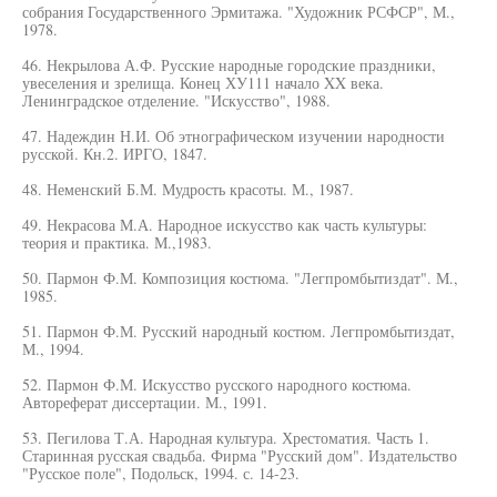
собрания Государственного Эрмитажа. "Художник РСФСР", М.,
1978.
46. Некрылова А.Ф. Русские народные городские праздники,
увеселения и зрелища. Конец ХУ111 начало XX века.
Ленинградское отделение. "Искусство", 1988.
47. Надеждин Н.И. Об этнографическом изучении народности
русской. Кн.2. ИРГО, 1847.
48. Неменский Б.М. Мудрость красоты. М., 1987.
49. Некрасова М.А. Народное искусство как часть культуры:
теория и практика. М.,1983.
50. Пармон Ф.М. Композиция костюма. "Легпромбытиздат". М.,
1985.
51. Пармон Ф.М. Русский народный костюм. Легпромбытиздат,
М., 1994.
52. Пармон Ф.М. Искусство русского народного костюма.
Автореферат диссертации. М., 1991.
53. Пегилова Т.А. Народная культура. Хрестоматия. Часть 1.
Старинная русская свадьба. Фирма "Русский дом". Издательство
"Русское поле", Подольск, 1994. с. 14-23.