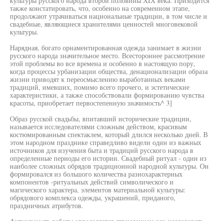
культуры русского народа второй половины XIX века. Приходится
также констатировать, что, особенно на современном этапе,
продолжают утрачиваться национальные традиции, в том числе и
свадебные, являющиеся хранителями ценностей многовековой
культуры.
Нарядная, богато орнаментированная одежда занимает в жизни
русского народа значительное место. Всестороннее рассмотрение
этой проблемы во все времена и особенно в настоящую пору,
когда процессы урбанизации общества, денационализации образа
жизни приводят к переосмыслению выработанных веками
традиций, имевших, помимо всего прочего, и эстетические
характеристики, а также способствовали формированию чувства
красоты, приобретает первостепенную значимость^ 3]
Образ русской свадьбы, впитавший исторические традиции,
называется исследователями сложным действом, красивым
костюмированным спектаклем, который длился несколько дней. В
этом народном празднике справедливо видели один из важных
источников для изучения быта и традиций русского народа в
определенные периоды его истории. Свадебный ритуал - один из
наиболее сложных обрядов традиционной народной культуры. Он
формировался из большого количества разнохарактерных
компонентов -ритуальных действий символического и
магического характера, элементов материальной культуры:
обрядового комплекса одежды, украшений, приданого,
праздничных атрибутов.