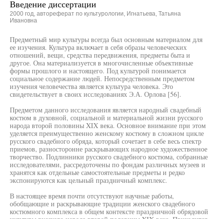
Введение диссертации
2000 год, автореферат по культурологии, Игнатьева, Татьяна
Ивановна
Предметный мир культуры всегда был основным материалом для
ее изучения. Культура включает в себя образы человеческих
отношений, вещи, средства передвижения, предметы быта и
другое. Она материализуется в многочисленные объективные
формы прошлого и настоящего. Под культурой понимается
социальное содержание людей. Непосредственным предметом
изучения человечества является культура человека. Это
свидетельствует в своих исследованиях Э.А. Орлова [56].
Предметом данного исследования является народный свадебный
костюм в духовной, социальной и материальной жизни русского
народа второй половины XIX века. Основное внимание при этом
уделяется преимущественно женскому костюму в сложном цикле
русского свадебного обряда, который сочетает в себе весь спектр
приемов, разносторонне раскрывающих народное художественное
творчество. Подлинники русского свадебного костюма, собранные
исследователями, рассредоточены по фондам различных музеев и
хранятся как отдельные самостоятельные предметы и редко
экспонируются как цельный праздничный комплекс.
В настоящее время почти отсутствуют научные работы,
обобщающие и раскрывающие традиции женского свадебного
костюмного комплекса в общем контексте праздничной обрядовой