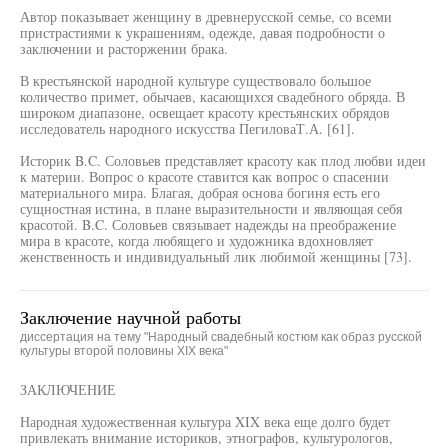
Автор показывает женщину в древнерусской семье, со всеми
пристрастиями к украшениям, одежде, давая подробности о
заключении и расторжении брака.
В крестьянской народной культуре существовало большое
количество примет, обычаев, касающихся свадебного обряда. В
широком диапазоне, освещает красоту крестьянских обрядов
исследователь народного искусства ПегиловаТ.А. [61].
Историк B.C. Соловьев представляет красоту как плод любви идеи
к материи. Вопрос о красоте ставится как вопрос о спасении
материального мира. Благая, добрая основа богиня есть его
сущностная истина, в плане выразительности и являющая себя
красотой. B.C. Соловьев связывает надежды на преображение
мира в красоте, когда любящего и художника вдохновляет
женственность и индивидуальный лик любимой женщины [73].
Заключение научной работы
диссертация на тему "Народный свадебный костюм как образ русской
культуры второй половины XIX века"
ЗАКЛЮЧЕНИЕ
Народная художественная культура XIX века еще долго будет
привлекать внимание историков, этнографов, культурологов,