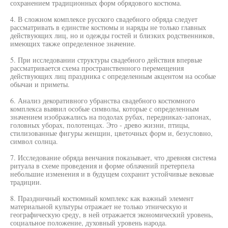
сохранением традиционных форм обрядового костюма.
4. В сложном комплексе русского свадебного обряда следует
рассматривать в единстве костюмы и наряды не только главных
действующих лиц, но и одежды гостей и близких родственников,
имеющих также определенное значение.
5. При исследовании структуры свадебного действия впервые
рассматривается схема пространственного перемещения
действующих лиц праздника с определенным акцентом на особые
обычаи и приметы.
6. Анализ декоративного убранства свадебного костюмного
комплекса выявил особые символы, которые с определенным
значением изображались на подолах рубах, передниках-запонах,
головных уборах, полотенцах. Это - древо жизни, птицы,
стилизованные фигуры женщин, цветочных форм и, безусловно,
символ солнца.
7. Исследование обряда венчания показывает, что древняя система
ритуала в схеме проведения и форме облачений претерпела
небольшие изменения и в будущем сохранит устойчивые вековые
традиции.
8. Праздничный костюмный комплекс как важный элемент
материальной культуры отражает не только этническую и
географическую среду, в ней отражается экономический уровень,
социальное положение, духовный уровень народа.