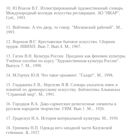
10. Ю.Власов В.Г. Иллюстрированный художественный словарь.
Международный колледж искусства реставрации. АО "ИКАР",
Спб., 1993.
11. Войтенко. А.что двор, то говор. "Московский рабочий", М.,
1993.
12. Воронов B.C. Крестьянское бытовое искусство. Сборник
трудов. НИИХП. Вып.7, Вып.4. М., 1967.
13. Гагин В.Н. Культура России. Праздник как феномен культуры.
Учебное пособие по курсу "Художественная культура России".
Выпуск 7. М., 1998.
14. М.Герчук Ю.Я. Что такое орнамент. "Галарт", М., 1998.
15. Гладышева Е.В., Нерсесян JI.B. Словарь-указатель имен и
понятий по древнерусскому искусству. Библиотека Альманаха
"Странный мир". М., 1991.
16. Городцов В.А. Дако-сарматские религиозные элементы в
русском народном творчестве. ГИМ. Вып.1 .М.,. 1926.
17. Градескул H.A. История материальной культуры. М., 1930.
18. Гринкова Н.П. Одежда юго-западной части Калужской
губернии. JL,1927.