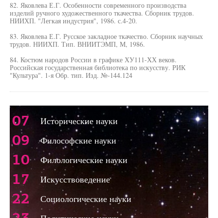
82. Яковлева Е.Г. Особенности современного производства
изделий ручного художественного ткачества. Сборник трудов.
НИИХП. "Легкая индустрия", 1986. с.4-20.
83. Яковлева Е.Г. Русское закладное ткачество. Сборник научных
трудов. НИИХП. Тип. ВНИИТЭМП, М, 1986.
84. Костюм народов России в графике ХУ111-ХХ веков.
Российская государственная библиотека по искусству. РИК
"Культура". 1-я Обр. тип. Изд. №-144.124
07
Исторические науки
09
Философские науки
10
Филологические науки
17
Искусствоведение
22
Социологические науки