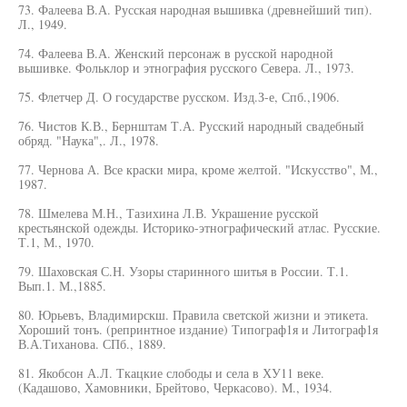
73. Фалеева В.А. Русская народная вышивка (древнейший тип).
Л., 1949.
74. Фалеева В.А. Женский персонаж в русской народной
вышивке. Фольклор и этнография русского Севера. Л., 1973.
75. Флетчер Д. О государстве русском. Изд.З-е, Спб.,1906.
76. Чистов К.В., Бернштам Т.А. Русский народный свадебный
обряд. "Наука",. Л., 1978.
77. Чернова А. Все краски мира, кроме желтой. "Искусство", М.,
1987.
78. Шмелева М.Н., Тазихина Л.В. Украшение русской
крестьянской одежды. Историко-этнографический атлас. Русские.
Т.1, М., 1970.
79. Шаховская С.Н. Узоры старинного шитья в России. Т.1.
Вып.1. М.,1885.
80. Юрьевъ, Владимирскш. Правила светской жизни и этикета.
Хороший тонъ. (репринтное издание) Типограф1я и Литограф1я
В.А.Тиханова. СПб., 1889.
81. Якобсон А.Л. Ткацкие слободы и села в ХУ11 веке.
(Кадашово, Хамовники, Брейтово, Черкасово). М., 1934.