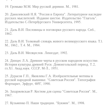
19. Громыко М.М. Мир русской деревни. М., 1981.
20. Данилевский Н.Я. "Россия и Европа". Литературное наследие
русских мыслителей. Издание шестое. Издательство "Глаголь".
Издательство С-Петербургского Университета, 1995.
21. Даль В.И. Пословицы и поговорки русского народа. Спб.,
1862.
22. Даль В.И. Толковый словарь живого великорусского языка. T.l.
М., 1862., Т.4. М., 1984.
23. Даль В.И. Месяцеслов. Лениздат, 1992.
24. Динцес Л.А. Древние черты в русском народном искусстве.
История культуры древней Руси. Домонгольский период. Т.2,
гл.Х1. Акад.наук. СССР, М-Л., 1951.
25. Дурасов Г.П., Яковлева Г.А. Изобразительные мотивы в
русской народной вышивке. "Советская Россия". Типография
Фортшрит, Эрфурт, ФРГ, 1990.
26. Захаржевская Р. Костюм для сцены "Советская Россия". М.,
1967.
27. Кузьменко П. Наши традиции. "Букмен". М., 1998.