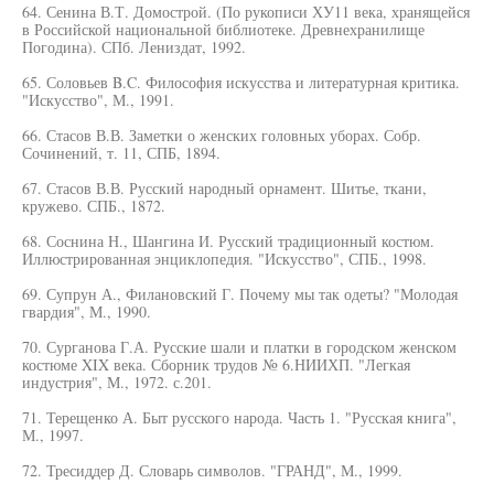
64. Сенина В.Т. Домострой. (По рукописи ХУ11 века, хранящейся
в Российской национальной библиотеке. Древнехранилище
Погодина). СПб. Лениздат, 1992.
65. Соловьев B.C. Философия искусства и литературная критика.
"Искусство", М., 1991.
66. Стасов В.В. Заметки о женских головных уборах. Собр.
Сочинений, т. 11, СПБ, 1894.
67. Стасов В.В. Русский народный орнамент. Шитье, ткани,
кружево. СПБ., 1872.
68. Соснина Н., Шангина И. Русский традиционный костюм.
Иллюстрированная энциклопедия. "Искусство", СПБ., 1998.
69. Супрун А., Филановский Г. Почему мы так одеты? "Молодая
гвардия", М., 1990.
70. Сурганова Г.А. Русские шали и платки в городском женском
костюме XIX века. Сборник трудов № 6.НИИХП. "Легкая
индустрия", М., 1972. с.201.
71. Терещенко А. Быт русского народа. Часть 1. "Русская книга",
М., 1997.
72. Тресиддер Д. Словарь символов. "ГРАНД", М., 1999.