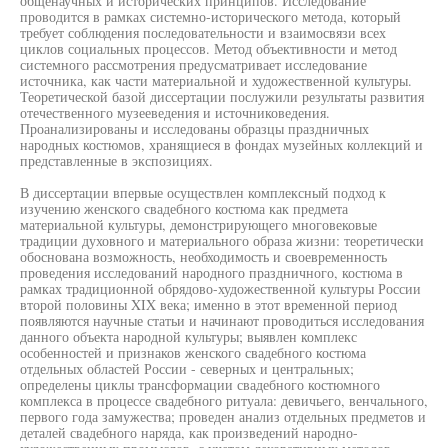
общенаучных и исторических принципов. Исследование
проводится в рамках системно-исторического метода, который
требует соблюдения последовательности и взаимосвязи всех
циклов социальных процессов. Метод объективности и метод
системного рассмотрения предусматривает исследование
источника, как части материальной и художественной культуры.
Теоретической базой диссертации послужили результаты развития
отечественного музееведения и источниковедения.
Проанализированы и исследованы образцы праздничных
народных костюмов, хранящиеся в фондах музейных коллекций и
представленные в экспозициях.
В диссертации впервые осуществлен комплексный подход к
изучению женского свадебного костюма как предмета
материальной культуры, демонстрирующего многовековые
традиции духовного и материального образа жизни: теоретически
обоснована возможность, необходимость и своевременность
проведения исследований народного праздничного, костюма в
рамках традиционной обрядово-художественной культуры России
второй половины XIX века; именно в этот временной период
появляются научные статьи и начинают проводиться исследования
данного объекта народной культуры; выявлен комплекс
особенностей и признаков женского свадебного костюма
отдельных областей России - северных и центральных;
определены циклы трансформации свадебного костюмного
комплекса в процессе свадебного ритуала: девичьего, венчального,
первого года замужества; проведен анализ отдельных предметов и
деталей свадебного наряда, как произведений народно-