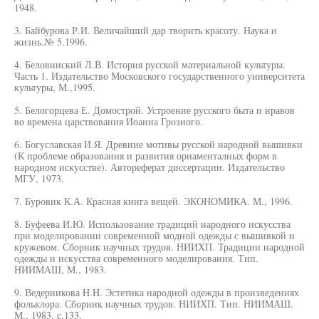
1948.
3. Байбурова Р.И. Величайший дар творить красоту. Наука и
жизнь.№ 5.1996.
4. Беловинский Л.В. История русской материальной культуры.
Часть 1. Издательство Московского государственного университета
культуры, М.,1995.
5. Белогорцева Е. Домострой. Устроение русского быта и нравов
во времена царствования Иоанна Грозного.
6. Богуславская И.Я. Древние мотивы русской народной вышивки
(К проблеме образования и развития орнаменталных форм в
народном искусстве). Автореферат диссертации. Издательство
МГУ, 1973.
7. Буровик К.А. Красная книга вещей. ЭКОНОМИКА. М., 1996.
8. Буфеева И.Ю. Использование традиций народного искусства
при моделировании современной модной одежды с вышивкой и
кружевом. Сборник научных трудов. НИИХП. Традиции народной
одежды и искусства современного моделирования. Тип.
НИИМАШ, М., 1983.
9. Ведерникова H.H. Эстетика народной одежды в произведениях
фольклора. Сборник научных трудов. НИИХП. Тип. НИИМАШ.
М., 1983. с.133.