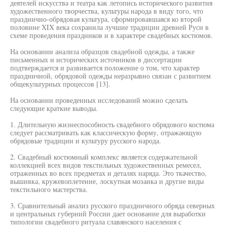
деятелей искусства и театра как летопись исторического развития
художественного творчества, культуры народа в виду того, что
празднично-обрядовая культура, сформировавшаяся ко второй
половине XIX века сохранила лучшие традиции древней Руси в
схеме проведения праздников и в характере свадебных костюмов.
На основании анализа образцов свадебной одежды, а также
письменных и исторических источников в диссертации
подтверждается и развивается положение о том, что характер
праздничной, обрядовой одежды неразрывно связан с развитием
общекультурных процессов [13].
На основании проведенных исследований можно сделать
следующие краткие выводы.
1. Длительную жизнеспособность свадебного обрядового костюма
следует рассматривать как классическую форму, отражающую
обрядовые традиции и культуру русского народа.
2. Свадебный костюмный комплекс является содержательной
коллекцией всех видов текстильных художественных ремесел,
отраженных во всех предметах и деталях наряда. Это ткачество,
вышивка, кружевоплетение, лоскутная мозаика и другие виды
текстильного мастерства.
3. Сравнительный анализ русского праздничного обряда северных
и центральных губерний России дает основание для выработки
типологии свадебного ритуала славянского населения с