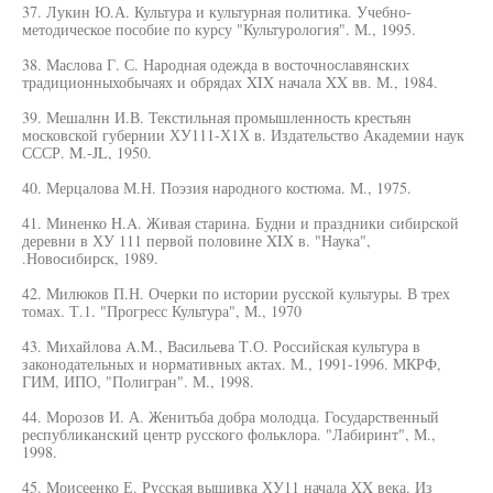
37. Лукин Ю.А. Культура и культурная политика. Учебно-
методическое пособие по курсу "Культурология". М., 1995.
38. Маслова Г. С. Народная одежда в восточнославянских
традиционныхобычаях и обрядах XIX начала XX вв. М., 1984.
39. Мешалнн И.В. Текстильная промышленность крестьян
московской губернии ХУ111-Х1Х в. Издательство Академии наук
СССР. M.-JL, 1950.
40. Мерцалова М.Н. Поэзия народного костюма. М., 1975.
41. Миненко H.A. Живая старина. Будни и праздники сибирской
деревни в ХУ 111 первой половине XIX в. "Наука",
.Новосибирск, 1989.
42. Милюков П.Н. Очерки по истории русской культуры. В трех
томах. Т.1. "Прогресс Культура", М., 1970
43. Михайлова A.M., Васильева Т.О. Российская культура в
законодательных и нормативных актах. М., 1991-1996. МКРФ,
ГИМ, ИПО, "Полигран". М., 1998.
44. Морозов И. А. Женитьба добра молодца. Государственный
республиканский центр русского фольклора. "Лабиринт", М.,
1998.
45. Моисеенко Е. Русская вышивка ХУ11 начала XX века. Из