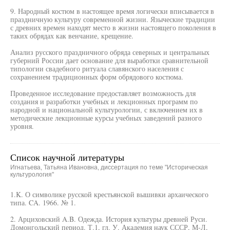
9. Народный костюм в настоящее время логически вписывается в
праздничную культуру современной жизни. Языческие традиции
с древних времен находят место в жизни настоящего поколения в
таких обрядах как венчание, крещение.
Анализ русского праздничного обряда северных и центральных
губерний России дает основание для выработки сравнительной
типологии свадебного ритуала славянского населения с
сохранением традиционных форм обрядового костюма.
Проведенное исследование предоставляет возможность для
создания и разработки учебных и лекционных программ по
народной и национальной культурологии, с включением их в
методические лекционные курсы учебных заведений разного
уровня.
Список научной литературы
Игнатьева, Татьяна Ивановна, диссертация по теме "Историческая
культурология"
1.K. О символике русской крестьянской вышивки архаического
типа. CA. 1966. № 1.
2. Арциховский A.B. Одежда. История культуры древней Руси.
Домонгольский период. Т.1, гл. У. Академия наук СССР, М-Л,