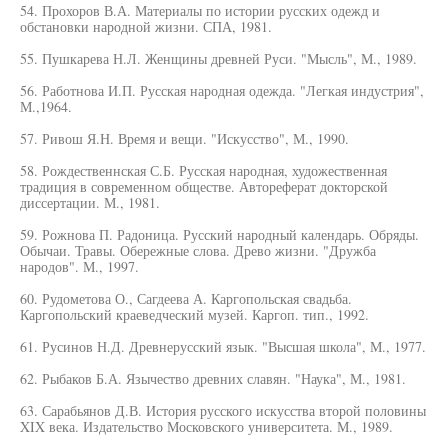
54. Прохоров В.А. Материалы по истории русских одежд и
обстановки народной жизни. СПА, 1981.
55. Пушкарева Н.Л. Женщины древней Руси. "Мысль", М., 1989.
56. Работнова И.П. Русская народная одежда. "Легкая индустрия",
М.,1964.
57. Ривош Я.Н. Время и вещи. "Искусство", М., 1990.
58. Рождественнская С.Б. Русская народная, художественная
традиция в современном обществе. Автореферат докторской
диссертации. М., 1981.
59. Рожнова П. Радоница. Русский народный календарь. Обряды.
Обычаи. Травы. Обережные слова. Древо жизни. "Дружба
народов". М., 1997.
60. Рудометова О., Сагдеева А. Каргопольская свадьба.
Каргопольский краеведческий музей. Каргоп. тип., 1992.
61. Русинов Н.Д. Древнерусский язык. "Высшая школа", М., 1977.
62. Рыбаков Б.А. Язычество древних славян. "Наука", М., 1981.
63. Сарабьянов Д.В. История русского искусства второй половины
XIX века. Издательство Московского университета. М., 1989.