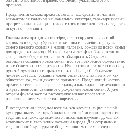
описание костюмов, нарядов, облачений участников этого
процесса.
Праздничная одежда представляется в исследовании главным
элементом самобытной национальной культуры, характеризующей
прогрессивные традиции, которые составляют ценность народного
искусства прошлого.
Главная идея праздничного обряда - это окружение красотой
костюмов и одежд, убранством жилища и свадебного ритуала
самого важного события в жизни человека, рождения новой семьи
для продолжения рода. И закрепляется этот факт божественным,
священным обрядом венчания, чтобы просить Создателя
разрешить создание новой семьи, ибо все прекрасное божественно
и все божественное - прекрасно. Именно это и положено в основу
русской духовности и нравственности. В свадебной одежде
человек совершал создание новой семьи, получая при этом как
общественное, так и духовное признание. Праздничный костюм
представляется не как красивая ткань, а как выражение духовности
и нравственности, связанное с рождением новой семьи. А уже
вторым фактом костюм рассматривается как проявление
разностороннего мастерства, творчества.
В исследовании народный костюм, как элемент национальной
культуры, выступает яркой характеристикой истории народа, его
традиций, а также ценным источником для изучения духовных,
эстетических и творческих потенций народа. Для сохранения
традиционной культуры необходимо понимание характера