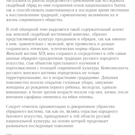
Актуальность работы определяется стремлением как исследовать
свадебный обряд во имя сохранения основ национального бытия,
так и способствовать наметившемуся в последнее время тяготению
к восстановлению традиций, гармоничному включению их в
жизнь современного общества.
В этой обширной теме выделяется такой содержательный аспект
как женский свадебный костюмный комплекс, образно
представляющий культуру праздников и обрядов, так как именно
в нем, сравнительно с мужской, ярче проявились и дольше
сохранились этические, эстетические нормы образа жизни.
Женский костюм XIX века сохранил и сосредоточил в себе самые
ценные обрядово-праздничные традиции русского народного
искусства, став объектом пристального изучения и
переосмысления с позиций современной культуры. Комплексность
русского женского костюма определялась не только
территориальными, но и возрастными градациями. Девушки
повсеместно носили открытые головные уборы, замужние
женщины до рождения первого ребенка, молодухи, одевали
кокошники; в более зрелом возрасте носили сор оки, кички; после
венчания сарафаны сменялись на юбки-поневы.
Следует отметить орнаментацию и декоративное убранство
обрядового костюма, так как он, являясь отраслью народного
бытового искусства, принадлежит к той области русской
национальной культуры, на основе которой продолжает
развиваться последующее поколение.