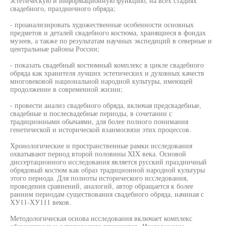
эстетическую и информационную функцию, на всех стадиях
свадебного, праздничного обряда;
- проанализировать художественные особенности основных
предметов и деталей свадебного костюма, хранящиеся в фондах
музеев, а также по результатам научных экспедиций в северные и
центральные районы России;
- показать свадебный костюмный комплекс в цикле свадебного
обряда как хранителя лучших эстетических и духовных качеств
многовековой национальной народной культуры, имеющей
продолжение в современной жизни;
- провести анализ свадебного обряда, включая предсвадебные,
свадебные и послесвадебные периоды, в сочетании с
традиционными обычаями, для более полного понимания
генетической и исторической взаимосвязи этих процессов.
Хронологические и пространственные рамки исследования
охватывают период второй половины XIX века. Основой
диссертационного исследования является русский праздничный
обрядовый костюм как образ традиционной народной культуры
этого периода. Для полноты исторического исследования,
проведения сравнений, аналогий, автор обращается к более
ранним периодам существования свадебного обряда, начиная с
ХУ11-ХУ111 веков.
Методологическая основа исследования включает комплекс