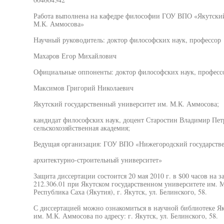
Работа выполнена на кафедре философии ГОУ ВПО «Якутский
М.К. Аммосова»
Научный руководитель: доктор философских наук, профессор
Махаров Егор Михайлович
Официальные оппоненты: доктор философских наук, професс
Максимов Григорий Николаевич
Якутский государственный университет им. М.К. Аммосова;
кандидат философских наук, доцент Старостин Владимир Петр
сельскохозяйственная академия;
Ведущая организация: ГОУ ВПО «Нижегородский государств
архитектурно-строительный университет»
Защита диссертации состоится 20 мая 2010 г. в $00 часов на 
212.306.01 при Якутском государственном университете им. М
Республика Саха (Якутия), г. Якутск, ул. Белинского, 58.
С диссертацией можно ознакомиться в научной библиотеке Як
им. М.К. Аммосова по адресу: г. Якутск, ул. Белинского, 58.