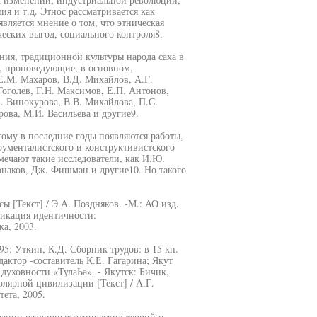
я и т.д. Этнос рассматривается как
вляется мнение о том, что этническая
еских выгод, социального контроля8.
ия, традиционной культуры народа саха в
, проповедующие, в основном,
.М. Махаров, В.Д. Михайлов, А.Г.
Гоголев, Г.Н. Максимов, Е.П. Антонов,
А. Винокурова, В.В. Михайлова, П.С.
рова, М.И. Васильева и другие9.
тому в последние годы появляются работы,
ументалистского и конструктивистского
мечают такие исследователи, как И.Ю.
онаков, Дж. Фишман и другие10. Но такого
 [Текст] / Э.А. Поздняков. -М.: АО изд.
фикация идентичности:
ка, 2003.
5; Уткин, К.Д. Сборник трудов: в 15 кн.
дактор -составитель К.Е. Гагарина; Якут
р духовности «ТулаЬа». - Якутск: Бичик,
олярной цивилизации [Текст] / А.Г.
ета, 2005.
рации различных этнических теорий и