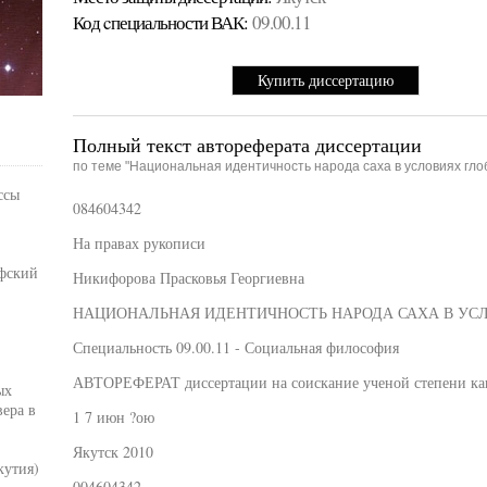
Код cпециальности ВАК:
09.00.11
Купить диссертацию
Полный текст автореферата диссертации
по теме "Национальная идентичность народа саха в условиях гло
ссы
084604342
На правах рукописи
офский
Никифорова Прасковья Георгиевна
НАЦИОНАЛЬНАЯ ИДЕНТИЧНОСТЬ НАРОДА САХА В УС
Специальность 09.00.11 - Социальная философия
АВТОРЕФЕРАТ диссертации на соискание ученой степени ка
ых
ера в
1 7 июн ?ою
Якутск 2010
кутия)
004604342