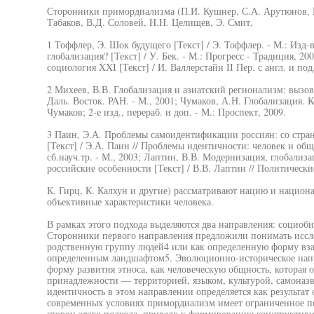
Сторонники примордиализма (П.И. Кушнер, С.А. Арутюнов, Ю
Табаков, В.Д. Соловей, H.H. Целищев, Э. Смит,
1 Тоффлер, Э. Шок будущего [Текст] / Э. Тоффлер. - М.: Изд-в
глобализация? [Текст] / У. Бек. - М.: Прогресс - Традиция, 2
социология XXI [Текст] / И. Валлерстайн II Пер. с англ. и под.
2 Михеев, В.В. Глобализация и азиатский регионализм: вызовы
Даль. Восток. РАН. - М., 2001; Чумаков, А.Н. Глобализация. 
Чумаков; 2-е изд., перераб. и доп. - М.: Проспект, 2009.
3 Паин, Э.А. Проблемы самоидентификации россиян: со стран
[Текст] / Э.А. Паин // Проблемы идентичности: человек и общ
сб.науч.тр. - М., 2003; Лаптин, В.В. Модернизация, глобали
российские особенности [Текст] / В.В. Лаптин // Политические
К. Гирц, К. Калхун и другие) рассматривают нацию и национ
объективные характеристики человека.
В рамках этого подхода выделяются два направления: социоб
Сторонники первого направления предложили понимать иссл
родственную группу людей4 или как определенную форму вза
определенным ландшафтом5. Эволюционно-историческое нап
форму развития этноса, как человеческую общность, которая 
принадлежности — территорией, языком, культурой, самоназ
идентичность в этом направлении определяется как результат
современных условиях примордиализм имеет ограниченное 
сторон этого подхода, привело к формированию конструктив