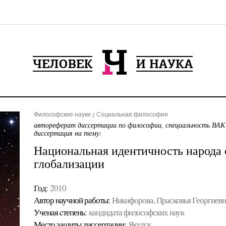
Философские науки
Социальная философия
автореферат диссертации по философии, специальность ВАК
диссертация на тему:
Национальная идентичность народа 
глобализации
Год:
2010
Автор научной работы:
Никифорова, Прасковья Георгиевн
Ученая cтепень:
кандидата философских наук
Место защиты диссертации:
Якутск