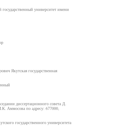
 государственный университет имени
ор
ович Якутская государственная
енный
заседании диссертационного совета Д.
.К. Аммосова по адресу: 677000,
утского государственного университета