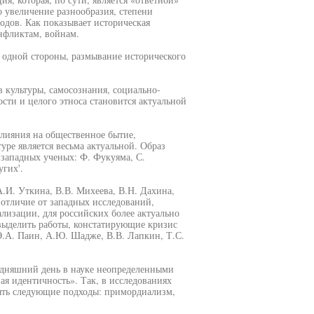
о увеличение разнообразия, степени
одов. Как показывает историческая
онфликтам, войнам.
с одной стороны, размывание исторического
в культуры, самосознания, социально-
ти и целого этноса становится актуальной
влияния на общественное бытие,
уре является весьма актуальной. Образ
западных ученых: Ф. Фукуяма, С.
угих'.
.И. Уткина, В.В. Михеева, В.Н. Дахина,
 отличие от западных исследований,
изации, для российских более актуально
выделить работы, констатирующие кризис
Э.А. Паин, А.Ю. Шадже, В.В. Лапкин, Т.С.
одняшний день в науке неопределенными
ая идентичность». Так, в исследованиях
ять следующие подходы: примордиализм,