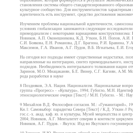
становления системы общего стандартизированного образовани
культурное сообщество. Для инструменталистов характерным я
идентичность есть инструмент, средство достижения экономич
Изучением проблемы национальной идентичности, самосознан
условиях глобализации занимаются следующие исследователи
примордиализм с некоторыми вариациями конструктивизма: Е
Новиков, А.П. Оконешникова, К.Д. Уткин, Б.Н. Попов, А.И. 
С.И. Боякова, E.H. Романова, Д.Г. Брагина, Р.И. Бравина, У.
Максимов, Г.А. Иванов, А.Г. Пудов, В.Б. Игнатьева, Е.И. Его
На сегодня все подходы имеют существенные недостатки, поэ
направленные на интеграцию, синтез примордиального, инстр
подходов. Необходимость интегрального толкования нации от
Заринов, М.О. Мнацаканян, Б.Е. Винер, С.Г. Кагиян, A.M. М
рода разработки в науке
8 Поздняков, Э.А. Нация. Национализм. Национальные вопросы
группа «Прогресс» - «Культура», 1994; Губогло, М.Н. Иденти
этносоциологические очерки [Текст] / М.Н. Губогло. - М.: Нау
9 Михайлов В.Д. Философия согласия. М.: «Гуманитарий», 199
Кн.1: Самовыбор: парадигма Севера [Текст] / К.Д. Уткин // Ре
гос.с.-х. акад. каф. яз. и культуры, Музей меценатства и цент
2004; Новиков, А.Г. Менталитет северян в контексте циркумп
Новиков, А.Г. Пудов. - Якутск: Изд-во Якутского госуниверсит
10 Заринов, И.Ю. Время искать общий язык (проблемы интег