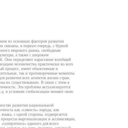
дним из основных факторов развития
и связаны, в первую очередь, с бурной
диного мирового рынка, свободным
ультуры, а также с широким
й. Они определяют нарастание всеобщей
изацию человечества практически во всех
ый процесс, имеет объективные и
жительные, так и противоречивые моменты.
ля развития всех аспектов жизни стран,
озы их существованию. В связи с этим в
тичности. Эта проблема актуализируется
т.д. в условиях глобализации меняют свою
нностях развития национальной
чность как «самость» народа, как
 языка, с одной стороны, подвергается
 процессы маргинализации и ассимиляции,
 «суперэтноса» единого для всего
ия, которая, по сути, является «ответной»