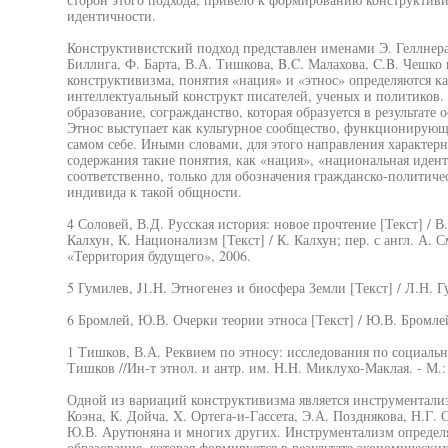
идентичности.
Конструктивистский подход представлен именами Э. Геллнера,
Биллига, Ф. Барта, В.А. Тишкова, B.C. Малахова, C.B. Чешко
конструктивизма, понятия «нация» и «этнос» определяются к
интеллектуальный конструкт писателей, ученых и политиков. 
образование, согражданство, которая образуется в результате 
Этнос выступает как культурное сообщество, функционирующе
самом себе. Иными словами, для этого направления характер
содержания такие понятия, как «нация», «национальная идент
соответственно, только для обозначения гражданско-политич
индивида к такой общности.
4 Соловей, В.Д. Русская история: новое прочтение [Текст] / 
Калхун, К. Национализм [Текст] / К. Калхун; пер. с англ. А. 
«Территория будущего», 2006.
5 Гумилев, J1.H. Этногенез и биосфера Земли [Текст] / Л.Н. 
6 Бромлей, Ю.В. Очерки теории этноса [Текст] / Ю.В. Бромлей.
1 Тишков, В.А. Реквием по этносу: исследования по социальн
Тишков //Ин-т этнол. и антр. им. H.H. Миклухо-Маклая. - М.:
Одной из вариаций конструктивизма является инструментали
Коэна, К. Дойча, X. Ортега-и-Гассета, Э.А. Позднякова, Н.Г.
Ю.В. Арутюняна и многих других. Инструментализм определя
образование, которая формируется в результате экономическ