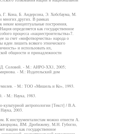
 Г. Кона, Б. Андерсона, Э. Хобсбаума, М.
 и многих других. В рамках
ак некие концептуальные построения,
Нация определяется как государственное
особого процесса «нациестроительства»7.
е за счет «мифотворчества» народа о
ны идеи лишить всякого этнического
ичность» и использовать их,
еской общности и принадлежности
В.Д. Соловей. - М.: АИРО-ХХ1, 2005;
Смирнова. - М.: Издательский дом
Гумилев. - М.: ТОО «Мишель и Ко», 1993.
 - М.: Наука, 1983.
о-культурной антропологии [Текст] / В.А.
 Наука, 2003.
зм. К инструменталистам можно отнести А.
 Скворцова, JIM. Дробижеву, М.Н. Губогло,
ет нацию как государственное
их изменений, индустриальной революции,