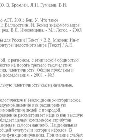
. В. Бромлей, JI.H. Гумилев, В.И.
о ACT, 2001; Бек, У. Что такое
001; Валлерстайн, И. Конец знакомого мира:
 ред. B.JI. Иноземцева. - М.: Логос. - 2003.
 для России [Текст] / В.В. Михеев; Ин-т
Контуры целостного мира [Текст] / А.Н.
ой, с регионом, с этнической общностью
ество на пороге третьего тысячелетия:
зация, идентичность. Общие проблемы и
 исследования. - 2008. - №3.
альную идентичность как изначальные,
иологическое и эволюционно-историческое.
едуемое явление как расширенную
имодействия людей с природой,
равление рассматривает нацию как высшую
обладает целым комплексом атрибутов
ванием и самосознанием6. Национальная
 общей культуры и истории народов. В
поле функционирования. Понимание слабых
истского толкования нации и национальной