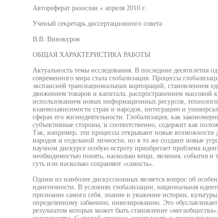
Автореферат разослан « апреля 2010 г.
Ученый секретарь диссертационного совета
В.В. Винокуров
ОБЩАЯ ХАРАКТЕРИСТИКА РАБОТЫ
Актуальность темы исследования. В последние десятилетия о
современного мира стала глобализация. Процессы глобализаци
экспансией транснациональных корпораций, становлением е
движением товаров и капитала, распространением массовой к
использованием новых информационных ресурсов, технологи
взаимозависимости стран и народов, интеграцию и универсал
сферах его жизнедеятельности. Глобализация, как закономерн
субъективные стороны, и соответственно, содержит как поло
Так, например, эти процессы открывают новые возможности д
народов и отдельной личности, но в то же создают новые угр
научном дискурсе особую остроту приобретает проблема иден
необходимостью понять, насколько вещи, явления, события и 
суть или насколько сохраняют «самость».
Одним из наиболее дискуссионных является вопрос об особе
идентичности. В условиях глобализации, национальная иденти
признание самого себя, знание и уважение истории, культуры,
определенному забвению, нивелированию. Это обуславливает
результатом которых может быть становление «мегаобщества»,
человечества. С другой стороны, имеет место и другая тенденц