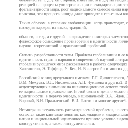
реакцией на процессы универсализации и стандартизации: эт
фрагментарности мира, рост национального самосознания нар
практика, эти процессы иногда даже приводят к серьезным к
Таким образом, в условиях глобализации, когда происходит, 
наследия народов, их языка, традиций,
обычаев, и т.д., а с другой - возрождение некоторых элементо
философское осмысление противоречий в идентичности личнос
научно -теоретической и практической проблемой.
Степень разработанности темы. Проблема глобализации и ее 
идентичность стран и народов в современной научной литерат
глобализирующегося мира раскрывается в работах следующих 
Хантингтон, Э. Тоффлер, У. Бек, И. Валлерстайн и многих др
Российский взгляд представлен именами Г.Г. Дилигенского, А
В.М. Межуева, B.JL Иноземцева, А.Н. Чумакова и других2. В
акцентирующих внимание на цивилизационном аспекте глобал
ее национальное преломление. В этой связи отдельно можно 
идентичности, в первую очередь, национальной: В.А. .Ядов, 
Воропай, В.И. Пржиленский, В.И. Пантин и многие другие3.
Несмотря на актуальность рассматриваемой проблемы, на сег
остаются такие ключевые понятия, как «нация» и «национальн
нации и национальной идентичности принято условно выдел
конструктивизм, а также инструментализм.