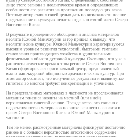
лицо этого региона в неолитическое время и определяющих
особенности его развития на протяжении последующих веков.
Поэтому автор ставил своей целью дать по возможности полное
представление о культурах неолита отдельно взятой части Северо-
Восточного Китая
В результате проведённого обобщения и анализа материалов
неолита Южной Маньчжурии автор пришёл к выводу, что
неолитические культуры Южной Маньчжурии характеризуются
высоким уровнем развития технологий, быстрыми темпами
становления производящего хозяйства и удивительными
феноменами в области духовной культуры. Очевидно, что уже в
ранненеолитическое время в этом регионе Северо-Восточного
Китая сформировался оригинальный центр, представленный
южно-маньчжурской общностью археологических культур. При
этом автор осознаёт, что полученные результаты и выдвинутые
гипотезы во многом требуют конкретизации и уточнения.
На представленных материалах в частности не прослеживается
механизм генезиса неолита на местной (или иной)
верхнепалеолитической основе. Прежде всего, это связано с
недостаточностью материалов по эпохе верхнего палеолита в
целом Северо-Восточного Китая и Южной Маньчжурии в
частности.
Тем не менее, рассмотренные материалы фиксируют достаточно
раннее и с большой вероятностью автохтонное содержание
процессов неолитизации, выразившихся в хронологически