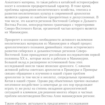
Азиатского материка, то такая работа в китайской историографии
носит в основном предварительный характер. В тоже время,
проблемы зарождения неолитического хозяйства, генезиса и
развития неолитических культур в современной археологии
являются одними из наиболее приоритетных и дискуссионных. В
том числе, это касается регионов Восточной Сибири и Дальнего
Востока России, непосредственно граничащих с территориями
Северо-Восточного Китая, органичной частью которого является
юг Маньчжурии.
Приоритет в осознании необходимости активного включения
неолитических материалов из Маньчжурии в общий процесс
археологического познания древнейших этапов исторического
развития сибирских и дальневосточных регионов Северо-
Восточной Азии принадлежит российским исследователям первой
половины XX в., которые жили и работали в Маньчжурии.
Большой вклад в расширение источниковой базы этих
исследований внесли также японские археологи. С началом
активной работы советских археологов в Приамурье и Приморье
связано обращение к изучению в нашей стране проблем
археологии (в том числе и неолита), сопредельных провинций
Китая в нашей стране. Однако ряд объективных причин оказывал
негативное воздействие (а некоторые до сих пор продолжают
играть ту же роль) на степень овладения археологической
ситуацией в ключевом для решения многих общих и частных
проблем неолитоведения Востока Азии маньчжурском регионе.
Таким образом, актуальность предлагаемого исследования