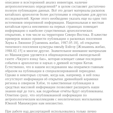
описание и всесторонний анализ инвентаря, наличие
антропологических определений* в целом составляет достаточно
полную публикацию данных. Всё это делает материалы раскопок
китайских археологов более доступными и открытыми для других
исследователей. Кроме этого необходимо указать еще на один тип
источников оперативной информации. Национальная и местная
китайская пресса неизменно на первых страницах помещает
информацию о наиболее существенных археологических
открытиях, в том числе на территории Северо-Востока. В качестве
примеров можно привести публикации о раскопках поселения
Хоува в Ляонине [Гуанминь жибао, 1987.05.18], об открытии
типичного поселения культуры пянъбу Бэйгоу [Жэньминь жибао,
1988.02.15] и многие другие. Значительное внимание материалам
из Маньчжурии уделяется в общенациональной еженедельной
газете «Чжунго вэньу бао», которая освещает самые последние
события в археологии и науках о древней истории Китая.
Естественно, что в нашем исследовании мы опираемся главным
образом на публикации в специализированной периодике.
Однако в некоторых случаях, когда как, например, в ней пока
отсутствует информация об открытии древнейшей керамики
региона в северном Хэбэе, то качественные публикации в
средствах массовой информации позволяют расширить наши
знания ещё до того, как подробные отчёты будут опубликованы.
Отметим сразу, что опубликованной информации по
антропологическим коллекциям с неолитических могильников
Южной Маньчжурии нам неизвестно.
При работе над диссертацией использовались только лично