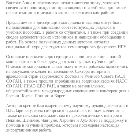
Востоке Азии в переломную неолитическую эпоху, уточняет
сведения о происхождении производящего хозяйства, динамике
неолитизации в отдельно взятом археологическом районе.
Предлагаемые в диссертации материалы и выводы могут быть
использованы для написания соответствующих разделов в
учебных пособиях, в работе со студентами, а также при создании
сводов археологических источников и написании обобщающих
работ. На основе полученных данных автором читается
специальный курс для студентов гуманитарного факультета НГУ.
Основные положения диссертации нашли отражение в одной
монографии и в более двух десятков научных публикаций.
Отдельные материалы и связанные с ними проблемы выносились
на обсуждение коллег на заседаниях Сектора истории и
археологии стран зарубежного Востока и Учёного Совета ИАЭТ
СО РАН, а также прошли апробацию на годичных сессиях ИАЭТ
СО РАН, ИИАЭ ДВО РАН, а также на региональных,
общероссийских и международных совещаниях и конференциях в
России, Китае, Японии и Корее.
Автор искренне благодарен своему научному руководителю д.и.н.
В.Е.Ларичеву, всем сибирским и дальневосточным коллегам, а
также китайским специалистам из археологических центров в
Пекине, Шэньяне, Чанчуне, Харбине и Хух-Хото за поддержку и
помощь в изучении проблем, которым посвящена настоящая
диссертационная работа.