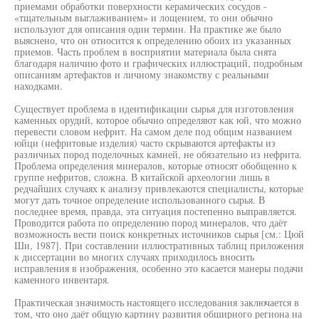
приемами обработки поверхности керамических сосудов -
«тщательным выглаживанием» и лощением, то они обычно
используют для описания один термин. На практике же было
выяснено, что он относится к определению обоих из указанных
приемов. Часть проблем в восприятии материала была снята
благодаря наличию фото и графических иллюстраций, подробным
описаниям артефактов и личному знакомству с реальными
находками.
Существует проблема в идентификации сырья для изготовления
каменных орудий, которое обычно определяют как юй, что можно
перевести словом нефрит. На самом деле под общим названием
юйци (нефритовые изделия) часто скрываются артефакты из
различных пород поделочных камней, не обязательно из нефрита.
Проблема определения минералов, которые относят обобщенно к
группе нефритов, сложна. В китайской археологии лишь в
редчайших случаях к анализу привлекаются специалисты, которые
могут дать точное определение использованного сырья. В
последнее время, правда, эта ситуация постепенно выправляется.
Проводится работа по определению пород минералов, что даёт
возможность вести поиск конкретных источников сырья [см.: Цюй
Ши, 1987]. При составлении иллюстративных таблиц приложения
к диссертации во многих случаях приходилось вносить
исправления в изображения, особенно это касается манеры подачи
каменного инвентаря.
Практическая значимость настоящего исследования заключается в
том, что оно даёт общую картину развития обширного региона на