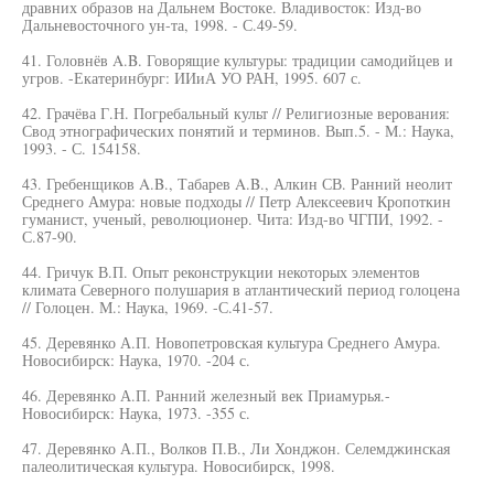
дравних образов на Дальнем Востоке. Владивосток: Изд-во
Дальневосточного ун-та, 1998. - С.49-59.
41. Головнёв A.B. Говорящие культуры: традиции самодийцев и
угров. -Екатеринбург: ИИиА УО РАН, 1995. 607 с.
42. Грачёва Г.Н. Погребальный культ // Религиозные верования:
Свод этнографических понятий и терминов. Вып.5. - М.: Наука,
1993. - С. 154158.
43. Гребенщиков A.B., Табарев A.B., Алкин СВ. Ранний неолит
Среднего Амура: новые подходы // Петр Алексеевич Кропоткин
гуманист, ученый, революционер. Чита: Изд-во ЧГПИ, 1992. -
С.87-90.
44. Гричук В.П. Опыт реконструкции некоторых элементов
климата Северного полушария в атлантический период голоцена
// Голоцен. М.: Наука, 1969. -С.41-57.
45. Деревянко А.П. Новопетровская культура Среднего Амура.
Новосибирск: Наука, 1970. -204 с.
46. Деревянко А.П. Ранний железный век Приамурья.-
Новосибирск: Наука, 1973. -355 с.
47. Деревянко А.П., Волков П.В., Ли Хонджон. Селемджинская
палеолитическая культура. Новосибирск, 1998.