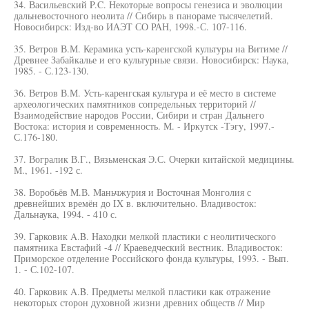
34. Васильевский P.C. Некоторые вопросы генезиса и эволюции
дальневосточного неолита // Сибирь в панораме тысячелетий.
Новосибирск: Изд-во ИАЭТ СО РАН, 1998.-С. 107-116.
35. Ветров В.М. Керамика усть-каренгской культуры на Витиме //
Древнее Забайкалье и его культурные связи. Новосибирск: Наука,
1985. - С.123-130.
36. Ветров В.М. Усть-каренгская культура и её место в системе
археологических памятников сопредельных территорий //
Взаимодействие народов России, Сибири и стран Дальнего
Востока: история и современность. М. - Иркутск -Тэгу, 1997.-
С.176-180.
37. Вогралик В.Г., Вязьменская Э.С. Очерки китайской медицины.
М., 1961. -192 с.
38. Воробьёв М.В. Маньчжурия и Восточная Монголия с
древнейших времён до IX в. включительно. Владивосток:
Дальнаука, 1994. - 410 с.
39. Гарковик A.B. Находки мелкой пластики с неолитического
памятника Евстафий -4 // Краеведческий вестник. Владивосток:
Приморское отделение Российского фонда культуры, 1993. - Вып.
1. - С.102-107.
40. Гарковик A.B. Предметы мелкой пластики как отражение
некоторых сторон духовной жизни древних обществ // Мир