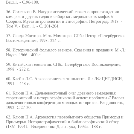
Вьш.1. - С.96-100.
56. Иохельсон В. Натуралистический сюжет о происхождении
комаров и других гадов в сибирско-американских мифах //
Сборник Музея антропологии и этнографии. Петроград, 1918. -
Том V. - Вып. 1. - С. 201-204.
57. Исида Эйитиро. Мать Момотаро. СПб.: Центр «Петербургское
Востоковедение», 1998.-224 с.
58. Исторический фольклор эвенков. Сказания и предания. М.-Л.:
Наука, 1966. -400 с.
59. Китайская геомантия. СПб.: Петербургское Востоковедение,
1998. - 272 с.
60. Клейн Л.С. Археологическая типология. Л.: ЛФ ЦНТДИСИ,
1991. - 448 с.
61. Клюев H.A. Дальневосточный очаг древнего земледелия:
теоретический и историографический аспект проблемы // Вторая
дальневосточная конференция молодых историков. Владивосток,
1992. С.27-30.
62. Клюев H.A. Археология первобытного общества Приморья и
Приамурья. Историографический и библиографический обзор
(1861-1991). -Владивосток: Дальнаука, 1994а.- 188 с.