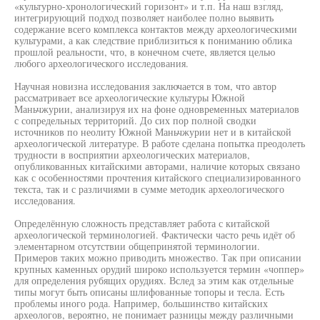
«культурно-хронологический горизонт» и т.п. На наш взгляд,
интегрирующий подход позволяет наиболее полно выявить
содержание всего комплекса контактов между археологическими
культурами, а как следствие приблизиться к пониманию облика
прошлой реальности, что, в конечном счете, является целью
любого археологического исследования.
Научная новизна исследования заключается в том, что автор
рассматривает все археологические культуры Южной
Маньчжурии, анализируя их на фоне одновременных материалов
с сопредельных территорий. До сих пор полной сводки
источников по неолиту Южной Маньчжурии нет и в китайской
археологической литературе. В работе сделана попытка преодолеть
трудности в восприятии археологических материалов,
опубликованных китайскими авторами, наличие которых связано
как с особенностями прочтения китайского специализированного
текста, так и с различиями в сумме методик археологического
исследования.
Определённую сложность представляет работа с китайской
археологической терминологией. Фактически часто речь идёт об
элементарном отсутствии общепринятой терминологии.
Примеров таких можно приводить множество. Так при описании
крупных каменных орудий широко используется термин «чоппер»
для определения рубящих орудиях. Вслед за этим как отдельные
типы могут быть описаны шлифованные топоры и тесла. Есть
проблемы иного рода. Например, большинство китайских
археологов, вероятно, не понимает разницы между различными