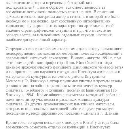
выполненные автором переводы работ китайских
исследователей*. Таким образом, вся ответственность за
возможные неточности полностью лежит на нём. В описании
археологического материала автор в степени, в которой это было
необходимо и возможно, дает собственную интерпретацию
типологии, функциональных характеристик артефактов, своё
видение стратиграфической ситуации и т.д., что в тексте не
оговаривается, за исключением отдельных случаев, носящих
наиболее дискуссионный характер.
Сотрудничество с китайскими коллегами дало автору возможность
непосредственно познакомится методами полевых исследований в
современной китайской археологии. В июле - августе 1991 г. при
активном содействии профессора Линь Юня (бывшего тогда
деканом археологического факультета Цзилиньского университета)
и по приглашению научного сотрудника Института археологии и
материальной культуры автономного района Внутренняя
Монголия Го Чжичжуна автор принимал участие в третьем сезоне
раскопок многослойного (комплексы неолитических культур
синлунва, чжаобаогоу и хуншанъ) поселения Байиньчанган [Го
Чжичжун, 1994]. Кроме общего знакомства с методикой работ на
памятнике автор участвовал в раскопках жилища культуры
синлунва. Из других археологических памятников материалы,
которых использованы в настоящей работе следует упомянуть
посещение музеефицированного поселения Синьлэ в г. Шэньян.
Кроме того, во время нескольких поездок в Китай у автора была
возможность осмотреть отдельные коллекции в Институтах