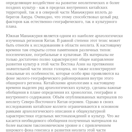
определяющее воздействие на развитие неолитических и более
поздних культур - как в пределах внутренних китайских
территорий, так и в северной части Маньчжурии вплоть до
берегов Амура. Очевидно, что этому способствовал целый ряд
факторов как естественно-географического, так и культурного
плана.
Южная Маньчжурия является одним из наиболее археологически
изученных регионов Китая. В равной степени этот тезис может
быть отнесён к исследованиям в области неолита. К настоящему
времени там открыты сотни памятников различных типов:
поселенческие, погребальные и культовые. Их материалы не
только достаточно полно характеризуют общее направление
развития культур в этой части Востока Азии на протяжении
значительной части эпохи голоцена, но также иллюстрируют
локальные их особенности, которые особо ярко проявляются на
фоне эколого-географического районирования внутри этого
обширного региона. Китайскими археологами к настоящему
времени выделен ряд археологических культур, сделаны важные
обобщения в плане определения их хронологии, географии и
внутреннего содержания. Объём опубликованных материалов по
неолиту Северо-Восточного Китая огромен. Однако в своих
исследованиях китайские коллеги ограничиваются в основном
рамками археологического описания и общекультурной
характеристики отдельных местонахождений и культур. Что же
касается необходимого обобщения полученных материалов на
более высоком таксономическом уровне и с привлечением
широкого фона генезиса и развития неолита этой части