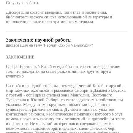
Структура работы.
Диссертация состоит введения, пяти глав и заключения,
библиографического списка использованной литературы и
приложения в виде иллюстративного материала.
Заключение научной работы
диссертация на тему "Неолит Южной Маньчжурии"
ЗАКЛЮЧЕНИЕ
Северо-Восточный Китай всегда был интересен исследователям
тем, что находится на стыке резко отличных друг от друга
культурно
Си и т/« и с» одной стороны - земледельческий Китай, с другой -
мир таёжных охотников и рыболовов Сибири и Дальнего Востока,
с третьей - обп1ирная степная зона Монголии, Восточного
Туркестана и Южной Сибири со скотоводческим хозяйственным
укладом. Между этими крупными областями с древности
существовали различные связи. Дунбэй в них выступал тем
контактным районом, неолитические памятники которого могут
помочь прояснить картину этих отношений на древнейшем этапе
их развития. Не меньший интерес для исследователя имеет
возможность выявления оригинальных, специфических черт
культур Северо-Восточного Китая, определяющих собственное