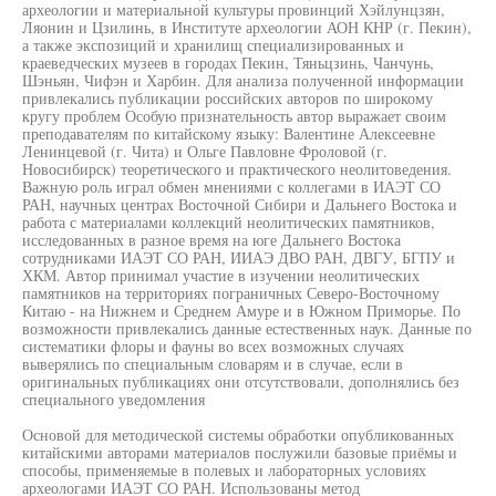
археологии и материальной культуры провинций Хэйлунцзян,
Ляонин и Цзилинь, в Институте археологии АОН КНР (г. Пекин),
а также экспозиций и хранилищ специализированных и
краеведческих музеев в городах Пекин, Тяньцзинь, Чанчунь,
Шэньян, Чифэн и Харбин. Для анализа полученной информации
привлекались публикации российских авторов по широкому
кругу проблем Особую признательность автор выражает своим
преподавателям по китайскому языку: Валентине Алексеевне
Ленинцевой (г. Чита) и Ольге Павловне Фроловой (г.
Новосибирск) теоретического и практического неолитоведения.
Важную роль играл обмен мнениями с коллегами в ИАЭТ СО
РАН, научных центрах Восточной Сибири и Дальнего Востока и
работа с материалами коллекций неолитических памятников,
исследованных в разное время на юге Дальнего Востока
сотрудниками ИАЭТ СО РАН, ИИАЭ ДВО РАН, ДВГУ, БГПУ и
ХКМ. Автор принимал участие в изучении неолитических
памятников на территориях пограничных Северо-Восточному
Китаю - на Нижнем и Среднем Амуре и в Южном Приморье. По
возможности привлекались данные естественных наук. Данные по
систематики флоры и фауны во всех возможных случаях
выверялись по специальным словарям и в случае, если в
оригинальных публикациях они отсутствовали, дополнялись без
специального уведомления
Основой для методической системы обработки опубликованных
китайскими авторами материалов послужили базовые приёмы и
способы, применяемые в полевых и лабораторных условиях
археологами ИАЭТ СО РАН. Использованы метод