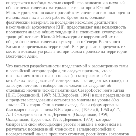
определяется необходимостью скорейшего включения в научный
оборот неолитических материалов с территории Южной
Маньчжурии, что позволит российским специалистам полноценно
использовать их в своей работе. Кроме того, большой
фактический материал, за последние несколько десятилетий
накопленный археологами КНР, предоставляет нам возможность
произвести анализ общих тенденций и специфики культурных
традиций неолита Южной Маньчжурии с корреляцией их на
общем фоне неолитических культур всего Северо-Восточного
Китая и сопредельных территорий. Как результат -определить их
место и возможную роль в историческом процессе на территории
Восточной Азии.
Что касается разработанности предлагаемой к рассмотрению темы
в российской историографии, то следует признать, что за
исключением относительно новых (по материалам работ
китайских исследователей семидесятых-восьмидесятых годов), но
зачастую неточно и выборочно изложенных сведений об
отдельных неолитических памятниках СевероВосточного Китая
[Д.Л. Бродянский, 1987; М.В.Воробьёв, 1994] наши представления
о предмете исследований остаются во многом на уровне 60-х
-начала 70-х годов. Они в свою очередь были сформированы
благодаря исследованиям В.Е.Ларичева, [1959 а,б, 1960 а,б,ё\,
А.П.Окладникова и A.n. Деревянко [Окладников, 1959;
Окладников, Деревянко, 1973; Деревянко 1973], которые
базировали свои обобщающие работы и анализ в основном на
результатах исследований японских и западноевропейских
исследователей начала прошлого столетия, российских археологов