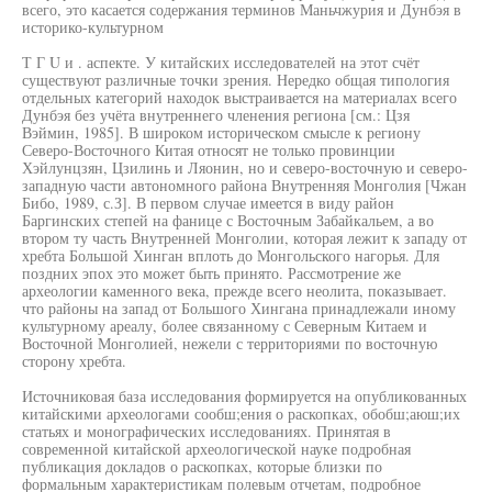
всего, это касается содержания терминов Маньчжурия и Дунбэя в
историко-культурном
Т Г U и . аспекте. У китайских исследователей на этот счёт
существуют различные точки зрения. Нередко общая типология
отдельных категорий находок выстраивается на материалах всего
Дунбэя без учёта внутреннего членения региона [см.: Цзя
Вэймин, 1985]. В широком историческом смысле к региону
Северо-Восточного Китая относят не только провинции
Хэйлунцзян, Цзилинь и Ляонин, но и северо-восточную и северо-
западную части автономного района Внутренняя Монголия [Чжан
Бибо, 1989, с.З]. В первом случае имеется в виду район
Баргинских степей на фанице с Восточным Забайкальем, а во
втором ту часть Внутренней Монголии, которая лежит к западу от
хребта Большой Хинган вплоть до Монгольского нагорья. Для
поздних эпох это может быть принято. Рассмотрение же
археологии каменного века, прежде всего неолита, показывает.
что районы на запад от Большого Хингана принадлежали иному
культурному ареалу, более связанному с Северным Китаем и
Восточной Монголией, нежели с территориями по восточную
сторону хребта.
Источниковая база исследования формируется на опубликованных
китайскими археологами сообш;ения о раскопках, обобш;аюш;их
статьях и монографических исследованиях. Принятая в
современной китайской археологической науке подробная
публикация докладов о раскопках, которые близки по
формальным характеристикам полевым отчетам, подробное