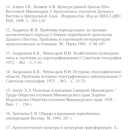
11. Алкин СВ., Беляков A.B. Культура ранней бронзы Юго-
Восточной Маньчжурии // Археология и этнология Дальнего
Востока и Центральной Азии. -Владивосток: Изд-во ИИАЭ ДВО
РАН, 1998. С. 103-110
12. Андреева Ж.В. Проблемы периодизации: на примере
неолитического периода // Очерки первобытной археологии
Дальнего Востока: Проблемы исторической интерпретации
археологических источников. М.: Наука 1994. -С.86-107.
13. Андрианов Б.В., Чебоксаров H.H. Хозяйственно-культурные
типы и проблемы их картографирования // Советская этнография.
1972. - №2. - С.3-16.
14. Андрианов Б.В., Чебоксаров H.H. Историко-этнографические
области: Проблемы историко-этнографического районирования //
Советская этнография. 1975. - №3. - С. 15-25.
15. Анерт Э.Э. Полезные ископаемые Северной Маньчжурии /
Труды Общества изучения Маньчжурского края. Харбин:
Издательство Общества изучения Маньчжурского края, 1928. -
Вып. 1. - 236 с.
16. Антонова Е.В. Обряды и верования первобытных
земледельцев Востока. М.,1990, 287 с.
17. Археологические культуры и культурная трансформация. Л.: