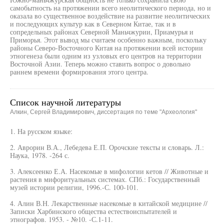
самобытность на протяжении всего неолитического периода, но и
оказала во существенное воздействие на развитие неолитических
и последующих культур как в Северном Китае, так и в
сопредельных районах Северной Маньчжурии, Приамурья и
Приморья. Этот вывод мы считаем особенно важным, поскольку
районы Северо-Восточного Китая на протяжении всей истории
этногенеза были одним из узловых его центров на территории
Восточной Азии. Теперь можно ставить вопрос о довольно
раннем времени формирования этого центра.
Список научной литературы
Алкин, Сергей Владимирович, диссертация по теме "Археология"
1. На русском языке:
2. Аврорин В.А., Лебедева Е.П. Орочские тексты и словарь. Л.:
Наука, 1978. -264 с.
3. Алексеенко Е.А. Насекомые в мифологии кетов // Животные и
растения в мифоритуальных системах. СПб.: Государственный
музей истории религии, 1996.-С. 100-101.
4. Алин В.Н. Лекарственные насекомые в китайской медицине //
Записки Харбинского общества естествоиспытателей и
этнографов. 1953. - №10. -С.1-11.