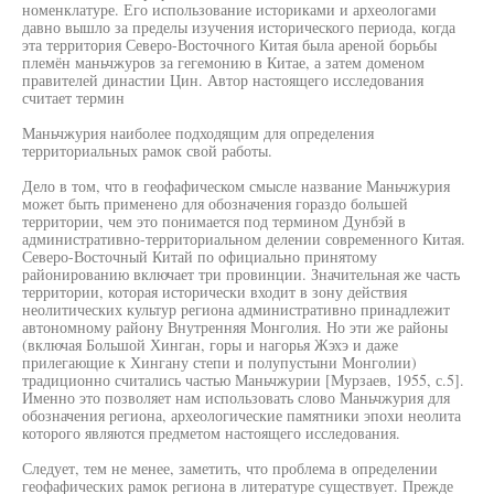
номенклатуре. Его использование историками и археологами
давно вышло за пределы изучения исторического периода, когда
эта территория Северо-Восточного Китая была ареной борьбы
племён маньчжуров за гегемонию в Китае, а затем доменом
правителей династии Цин. Автор настоящего исследования
считает термин
Маньчжурия наиболее подходящим для определения
территориальных рамок свой работы.
Дело в том, что в геофафическом смысле название Маньчжурия
может быть применено для обозначения гораздо большей
территории, чем это понимается под термином Дунбэй в
административно-территориальном делении современного Китая.
Северо-Восточный Китай по официально принятому
районированию включает три провинции. Значительная же часть
территории, которая исторически входит в зону действия
неолитических культур региона административно принадлежит
автономному району Внутренняя Монголия. Но эти же районы
(включая Большой Хинган, горы и нагорья Жэхэ и даже
прилегающие к Хингану степи и полупустыни Монголии)
традиционно считались частью Маньчжурии [Мурзаев, 1955, с.5].
Именно это позволяет нам использовать слово Маньчжурия для
обозначения региона, археологические памятники эпохи неолита
которого являются предметом настоящего исследования.
Следует, тем не менее, заметить, что проблема в определении
геофафических рамок региона в литературе существует. Прежде