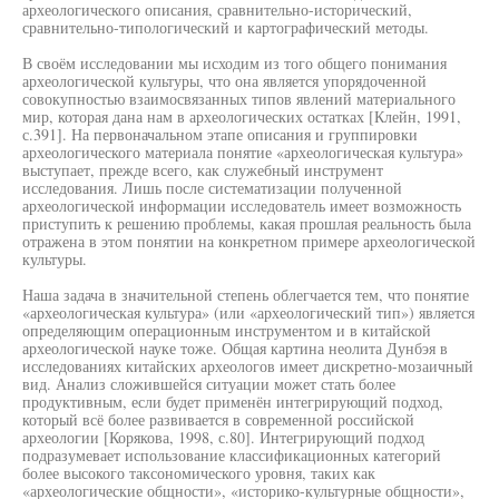
археологического описания, сравнительно-исторический,
сравнительно-типологический и картографический методы.
В своём исследовании мы исходим из того общего понимания
археологической культуры, что она является упорядоченной
совокупностью взаимосвязанных типов явлений материального
мир, которая дана нам в археологических остатках [Клейн, 1991,
с.391]. На первоначальном этапе описания и группировки
археологического материала понятие «археологическая культура»
выступает, прежде всего, как служебный инструмент
исследования. Лишь после систематизации полученной
археологической информации исследователь имеет возможность
приступить к решению проблемы, какая прошлая реальность была
отражена в этом понятии на конкретном примере археологической
культуры.
Наша задача в значительной степень облегчается тем, что понятие
«археологическая культура» (или «археологический тип») является
определяющим операционным инструментом и в китайской
археологической науке тоже. Общая картина неолита Дунбэя в
исследованиях китайских археологов имеет дискретно-мозаичный
вид. Анализ сложившейся ситуации может стать более
продуктивным, если будет применён интегрирующий подход,
который всё более развивается в современной российской
археологии [Корякова, 1998, с.80]. Интегрирующий подход
подразумевает использование классификационных категорий
более высокого таксономического уровня, таких как
«археологические общности», «историко-культурные общности»,