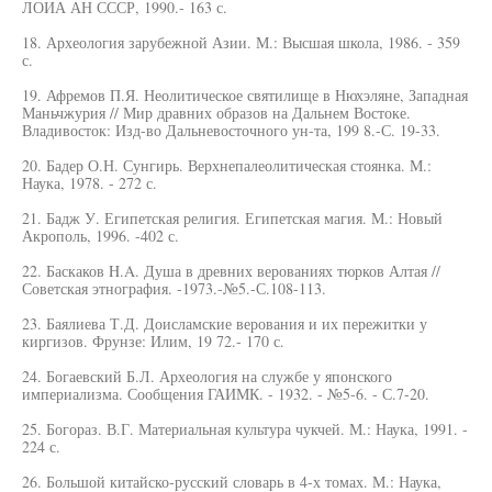
ЛОИА АН СССР, 1990.- 163 с.
18. Археология зарубежной Азии. М.: Высшая школа, 1986. - 359
с.
19. Афремов П.Я. Неолитическое святилище в Нюхэляне, Западная
Маньчжурия // Мир дравних образов на Дальнем Востоке.
Владивосток: Изд-во Дальневосточного ун-та, 199 8.-С. 19-33.
20. Бадер О.Н. Сунгирь. Верхнепалеолитическая стоянка. М.:
Наука, 1978. - 272 с.
21. Бадж У. Египетская религия. Египетская магия. М.: Новый
Акрополь, 1996. -402 с.
22. Баскаков H.A. Душа в древних верованиях тюрков Алтая //
Советская этнография. -1973.-№5.-С.108-113.
23. Баялиева Т.Д. Доисламские верования и их пережитки у
киргизов. Фрунзе: Илим, 19 72.- 170 с.
24. Богаевский Б.Л. Археология на службе у японского
империализма. Сообщения ГАИМК. - 1932. - №5-6. - С.7-20.
25. Богораз. В.Г. Материальная культура чукчей. М.: Наука, 1991. -
224 с.
26. Большой китайско-русский словарь в 4-х томах. М.: Наука,