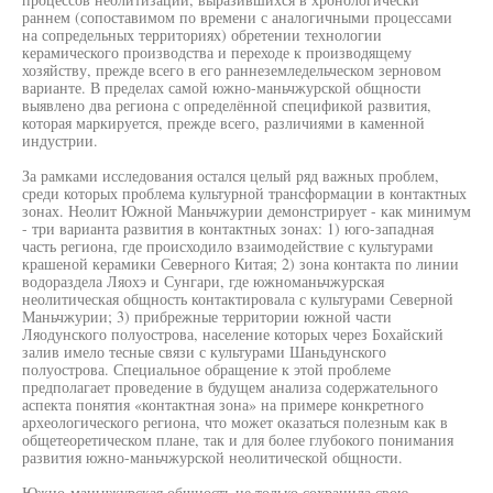
раннем (сопоставимом по времени с аналогичными процессами
на сопредельных территориях) обретении технологии
керамического производства и переходе к производящему
хозяйству, прежде всего в его раннеземледельческом зерновом
варианте. В пределах самой южно-маньчжурской общности
выявлено два региона с определённой спецификой развития,
которая маркируется, прежде всего, различиями в каменной
индустрии.
За рамками исследования остался целый ряд важных проблем,
среди которых проблема культурной трансформации в контактных
зонах. Неолит Южной Маньчжурии демонстрирует - как минимум
- три варианта развития в контактных зонах: 1) юго-западная
часть региона, где происходило взаимодействие с культурами
крашеной керамики Северного Китая; 2) зона контакта по линии
водораздела Ляохэ и Сунгари, где южноманьчжурская
неолитическая общность контактировала с культурами Северной
Маньчжурии; 3) прибрежные территории южной части
Ляодунского полуострова, население которых через Бохайский
залив имело тесные связи с культурами Шаньдунского
полуострова. Специальное обращение к этой проблеме
предполагает проведение в будущем анализа содержательного
аспекта понятия «контактная зона» на примере конкретного
археологического региона, что может оказаться полезным как в
общетеоретическом плане, так и для более глубокого понимания
развития южно-маньчжурской неолитической общности.
Южно-маньчжурская общность не только сохранила свою