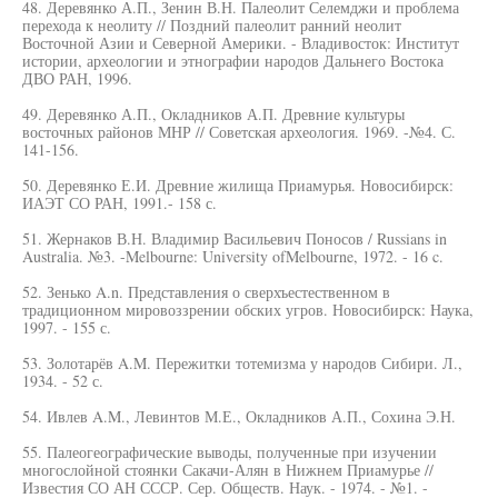
48. Деревянко А.П., Зенин В.Н. Палеолит Селемджи и проблема
перехода к неолиту // Поздний палеолит ранний неолит
Восточной Азии и Северной Америки. - Владивосток: Институт
истории, археологии и этнографии народов Дальнего Востока
ДВО РАН, 1996.
49. Деревянко А.П., Окладников А.П. Древние культуры
восточных районов МНР // Советская археология. 1969. -№4. С.
141-156.
50. Деревянко Е.И. Древние жилища Приамурья. Новосибирск:
ИАЭТ СО РАН, 1991.- 158 с.
51. Жернаков В.Н. Владимир Васильевич Поносов / Russians in
Australia. №3. -Melbourne: University ofMelbourne, 1972. - 16 c.
52. Зенько A.n. Представления о сверхъестественном в
традиционном мировоззрении обских угров. Новосибирск: Наука,
1997. - 155 с.
53. Золотарёв A.M. Пережитки тотемизма у народов Сибири. Л.,
1934. - 52 с.
54. Ивлев A.M., Левинтов М.Е., Окладников А.П., Сохина Э.Н.
55. Палеогеографические выводы, полученные при изучении
многослойной стоянки Сакачи-Алян в Нижнем Приамурье //
Известия СО АН СССР. Сер. Обществ. Наук. - 1974. - №1. -