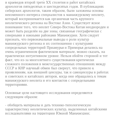
и краеведов второй трети XX столетия и работ китайских
археологов пятидесятых и шестидесятых годов. В публикациях
сибирских археологов, таким образом, были заложены основы
неизменного интереса специалистов к маньчжурскому неолиту,
который воспринимается как органичная часть крупного
неолитического региона на Востоке Азии. Существует ясное
понимание того, что неолит Северо-Востока Китая неоднороден и
может быть разделён на две зоны, связанные географически с
северными и южными районами Маньчжурии. Хотя следует
признать, что первоначальные выводы о роли культур
маньчжурского региона и их соотношении с культурами
сопредельных территорий Приамурья и Приморья делались на
очень ограниченном фактическом материале, можно сказать, на
практически интуитивном уровне. Нельзя обойти стороной и тот
факт, что из-за многолетнего существования критически
сложного положения в межгосударственных отношениях между
СССР и КНР научный обмен был свернут, что привело к
проявлениям, как внешней цензуры, так и самоцензуры в работах
и советских и китайских авторов, когда они обращались к темам
маньчжурского неолита и его контактов с сопредельными
территориями.
Основные цели настоящего исследования определяются
следующим образом:
- обобщить материалы и дать технико-типологическую
характеристику неолитических культур, выделенных китайскими
исследователями на территории Южной Маньчжурии;