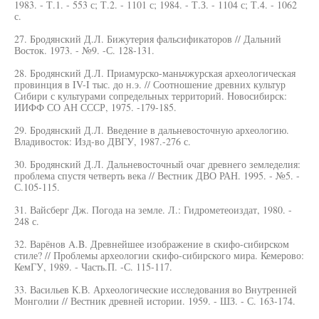
1983. - Т.1. - 553 с; Т.2. - 1101 с; 1984. - Т.З. - 1104 с; Т.4. - 1062
с.
27. Бродянский Д.Л. Бижутерия фальсификаторов // Дальний
Восток. 1973. - №9. -С. 128-131.
28. Бродянский Д.Л. Приамурско-маньчжурская археологическая
провинция в IV-I тыс. до н.э. // Соотношение древних культур
Сибири с культурами сопредельных территорий. Новосибирск:
ИИФФ СО АН СССР, 1975. -179-185.
29. Бродянский Д.Л. Введение в дальневосточную археологию.
Владивосток: Изд-во ДВГУ, 1987.-276 с.
30. Бродянский Д.Л. Дальневосточный очаг древнего земледелия:
проблема спустя четверть века // Вестник ДВО РАН. 1995. - №5. -
С.105-115.
31. Вайсберг Дж. Погода на земле. Л.: Гидрометеоиздат, 1980. -
248 с.
32. Варёнов A.B. Древнейшее изображение в скифо-сибирском
стиле? // Проблемы археологии скифо-сибирского мира. Кемерово:
КемГУ, 1989. - Часть.П. -С. 115-117.
33. Васильев К.В. Археологические исследования во Внутренней
Монголии // Вестник древней истории. 1959. - ШЗ. - С. 163-174.