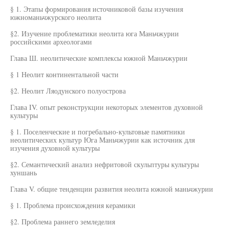
§ 1. Этапы формирования источниковой базы изучения
южноманьчжурского неолита
§2. Изучение проблематики неолита юга Маньчжурии
российскими археологами
Глава Ш. неолитические комплексы южной Маньчжурии
§ 1 Неолит континентальной части
§2. Неолит Ляодунского полуострова
Глава IV. опыт реконструкции некоторых элементов духовной
культуры
§ 1. Поселенческие и погребально-культовые памятники
неолитических культур Юга Маньчжурии как источник для
изучения духовной культуры
§2. Семантический анализ нефритовой скульптуры культуры
хуншань
Глава V. общие тенденции развития неолита южной маньчжурии
§ 1. Проблема происхождения керамики
§2. Проблема раннего земледелия