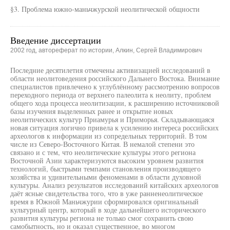
§3. Проблема южно-маньчжурской неолитической общности
Введение диссертации
2002 год, автореферат по истории, Алкин, Сергей Владимирович
Последние десятилетия отмечены активизацией исследований в
области неолитоведения российского Дальнего Востока. Внимание
специалистов привлечено к углублённому рассмотрению вопросов
переходного периода от верхнего палеолита к неолиту, проблем
общего хода процесса неолитизации, к расширению источниковой
базы изучения выделенных ранее и открытие новых
неолитических культур Приамурья и Приморья. Складывающаяся
новая ситуация логично привела к усилению интереса российских
археологов к информации из сопредельных территорий. В том
числе из Северо-Восточного Китая. В немалой степени это
связано и с тем, что неолитические культуры этого региона
Восточной Азии характеризуются высоким уровнем развития
технологий, быстрыми темпами становления производящего
хозяйства и удивительными феноменами в области духовной
культуры. Анализ результатов исследований китайских археологов
даёт ясные свидетельства того, что в уже ранненеолитическое
время в Южной Маньчжурии сформировался оригинальный
культурный центр, который в ходе дальнейшего исторического
развития культуры региона не только смог сохранить свою
самобытность, но и оказал существенное, во многом