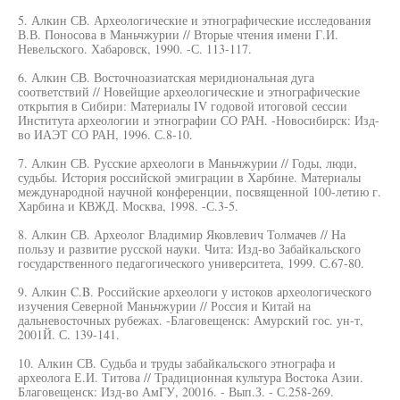
5. Алкин СВ. Археологические и этнографические исследования
В.В. Поносова в Маньчжурии // Вторые чтения имени Г.И.
Невельского. Хабаровск, 1990. -С. 113-117.
6. Алкин СВ. Восточноазиатская меридиональная дуга
соответствий // Новейщие археологические и этнографические
открытия в Сибири: Материалы IV годовой итоговой сессии
Института археологии и этнографии СО РАН. -Новосибирск: Изд-
во ИАЭТ СО РАН, 1996. С.8-10.
7. Алкин СВ. Русские археологи в Маньчжурии // Годы, люди,
судьбы. История российской эмиграции в Харбине. Материалы
международной научной конференции, посвященной 100-летию г.
Харбина и КВЖД. Москва, 1998. -С.3-5.
8. Алкин СВ. Археолог Владимир Яковлевич Толмачев // На
пользу и развитие русской науки. Чита: Изд-во Забайкальского
государственного педагогического университета, 1999. С.67-80.
9. Алкин C.B. Российские археологи у истоков археологического
изучения Северной Маньчжурии // Россия и Китай на
дальневосточных рубежах. -Благовещенск: Амурский гос. ун-т,
2001Й. С. 139-141.
10. Алкин СВ. Судьба и труды забайкальского этнографа и
археолога Е.И. Титова // Традиционная культура Востока Азии.
Благовещенск: Изд-во АмГУ, 20016. - Вып.З. - С.258-269.