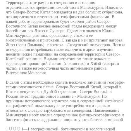
Территориальные рамки исследования в основном
ограничиваются пределами южной части Маньчжурии. Известно,
что Северо-Восток Китая распадается на два больших субрегиона,
что определяется естественно-геофафическими факторами. В
нашей работе территориально будет охвачен район Северо-
Восточного Китая южнее невысокой гряды водораздела между
бассейнами рек Ляохэ и Сунгари. Ядром его является Южно-
Маньчжурская равнина, орошаемая р. Ляохэ и ее
многочисленными притоками. С запада к ней прилегают нагорья
Жэхэ (горы Яньшань), с востока - Ляодунский полуостров. Логика
исследования потребовала также включить в ареал изучения
неолитические памятники на сопредельной территории Северо-
Китайской равнины. В административном плане охвачены
территории провинций Ляонин (полностью) и Хэбэй (северная
часть), а также юго-восточная часть автономного района
Внутренняя Монголия.
В связи с этим необходимо сделать несколько замечаний географо-
терминологического плана. Северо-Восточный Китай, который в
Китае именуется как Дунбэй (дословно - Северо-Восток), в
России имеет традиционное название - Маньчжурия. По
причинам исторического характера оно в современной китайской
географической номенклатуре не употребляется и целиком
относится к словарю зарубежного китаеведения. Наименование
Маньчжурия несёт вполне определённое физико-географическое и
биогеографическое содержание, широко употребляется в мировой
1 U U U 1—1 географической, ботанической и зоологической