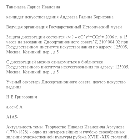
Тананаева Лариса Ивановна
кандидат искусствоведения Андреева Галина Борисовна
Ведущая организация Государственный Исторический музей
Защита диссертации состоится «/<? » оО^у^^ССс^у 2006 г. в 15
часов на заседании Диссертационного совета^Д 210^004 02 при
Государственном институте искусствознания по адресу: 125005,
Москва, Козицкий пер., д.5
С диссертацией можно ознакомиться в библиотеке
Государственного института искусствознания по адресу: 125005,
Москва, Козицкий пер., д.5
Ученый секретарь Диссертационного совета, доктор искусство
ведения
Н.Е.Григорович
а,ос>£ А
А1А5-
Актуальность темы. Творчество Николая Ивановича Аргунова
(1770-1828) - одно из интереснейших и глубоко своеобразных
явлений художественной культуры рубежа XVIII -XIX столетий,