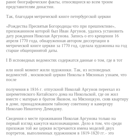
ранее биографические факты, относящиеся ко всем троим
представителям династии.
Так, благодаря метрической книге петербургской церкви
«Рождества Пресвятыя Богородицы что при прешпективе»,
прихожанином которой был Иван Аргунов, удалось установить
дату рождения Николая Аргунова. Запись о его крещении 16
апреля 1770 года, обнаруженная автором диссертации в
метрической книге церкви за 1770 год, сделала художника на год
старше общепринятой даты.
I В исповедных ведомостях содержатся данные о том, где в тот
или иной момент жили художники. Так, из исповедных
ведомостей , московской церкви Николы в Мясниках узнаем, что
после
получения в 1816 г. отпускной Николай Аргунов переехал из
шереметевского Китайского дома на Никольской, где он жил
вместе с матерью и братом Яковом, на Мясницкую, сняв квартиру
в доме, принадлежавшем тайному советнику и камергеру
Николаю Никитичу Демидову.
Сведения о месте проживания Николая Аргунова только на
первый взгляд кажутся малозначащими. Дело в том, что среди
прихожан той же церкви встречаются имена моделей двух
портретов, выполненных художником в 1819-1820 гг.- это