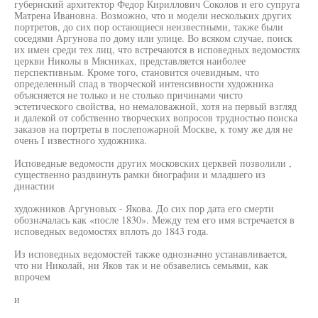
губернский архитектор Федор Кириллович Соколов и его супруга
Матрена Ивановна. Возможно, что и модели нескольких других
портретов, до сих пор остающиеся неизвестными, также были
соседями Аргунова по дому или улице. Во всяком случае, поиск
их имен среди тех лиц, что встречаются в исповедных ведомостях
церкви Николы в Мясниках, представляется наиболее
перспективным. Кроме того, становится очевидным, что
определенный спад в творческой интенсивности художника
объясняется не только и не столько причинами чисто
эстетического свойства, но немаловажной, хотя на первый взгляд
и далекой от собственно творческих вопросов трудностью поиска
заказов на портреты в послепожарной Москве, к тому же для не
очень I известного художника.
Исповедные ведомости других московских церквей позволили ,
существенно раздвинуть рамки биографии и младшего из
династии
художников Аргуновых - Якова. До сих пор дата его смерти
обозначалась как «после 1830». Между тем его имя встречается в
исповедных ведомостях вплоть до 1843 года.
Из исповедных ведомостей также однозначно устанавливается,
что ни Николай, ни Яков так и не обзавелись семьями, как
впрочем
и