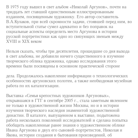
В 1975 году вышел в свет альбом «Николай Аргунов», почти на
тридцать лет ставший единственным иллюстрированным
изданием, посвященным художнику. Его автор-составитель
В.А.Кулаков, при всей скромности задачи, стоявшей перед ним, во
вступительной статье сумел адекватно и без поправок на
социальные аспекты определить место Аргунова в истории
русской портретистики как одно из связующих звеньев между
XVIII и XIX веком
Нельзя сказать, чтобы три десятилетия, прошедшие со дня выхода
в свет альбома, не добавили ничего существенного в изучение
творческого облика художника, однако исследования этого
времени были посвящены в основном практической стороне
дела. Продолжалось накопление информации о технологических
особенностях аргуновских полотен, а также необходимая музейная
работа по их каталогизации.
Выставка «Семья крепостных художников Аргуновых»,
открывшаяся в ГТГ в сентябре 2005 г., стала заметным явлением
не только в художественной жизни Москвы, но и в истории
изучения творческого наследия знаменитой художественной
династии. В каталоге, выпущенном к выставке, подытожена
работа нескольких поколений исследователей и сделана попытка
обобщить накопленные ранее знания о художественном облике
Ивана Аргунова и двух его сыновей-портретистов, Николая и
Якова, истории создания и бытования произведений, об