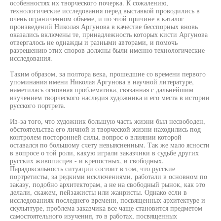
особенностях их творческого почерка. К сожалению,
технологические исследования перед выставкой проводились в
очень ограниченном объеме, и по этой причине в каталог
произведений Николая Аргунова в качестве бесспорных вновь
оказались включены те, принадлежность которых кисти Аргунова
отвергалось не однажды и разными авторами, и помочь
разрешению этих споров должны были именно технологические
исследования.
Таким образом, за полтора века, прошедшие со времени первого
упоминания имени Николая Аргунова в научной литературе,
наметилась основная проблематика, связанная с дальнейшим
изучением творческого наследия художника и его места в истории
русского портрета.
Из-за того, что художник большую часть жизни был несвободен,
обстоятельства его личной и творческой жизни находились под
контролем посторонней силы, вопрос о влиянии которой
оставался по большому счету невыясненным. Так же мало ясности
в вопросе о той роли, какую играли заказчики в судьбе других
русских живописцев - и крепостных, и свободных.
Парадоксальность ситуации состоит в том, что русские
портретисты, за редкими исключениями, работали в основном по
заказу, подобно архитекторам, а не на свободный рынок, как это
делали, скажем, пейзажисты или жанристы. Однако если в
исследованиях последнего времени, посвященных архитектуре и
скульптуре, проблема заказчика все чаще становится предметом
самостоятельного изучения, то в работах, посвященных