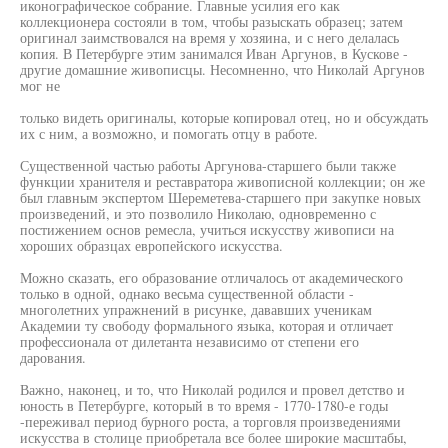
иконографическое собрание. Главные усилия его как
коллекционера состояли в том, чтобы разыскать образец; затем
оригинал заимствовался на время у хозяина, и с него делалась
копия. В Петербурге этим занимался Иван Аргунов, в Кускове -
другие домашние живописцы. Несомненно, что Николай Аргунов
мог не
только видеть оригиналы, которые копировал отец, но и обсуждать
их с ним, а возможно, и помогать отцу в работе.
Существенной частью работы Аргунова-старшего были также
функции хранителя и реставратора живописной коллекции; он же
был главным экспертом Шереметева-старшего при закупке новых
произведений, и это позволило Николаю, одновременно с
постижением основ ремесла, учиться искусству живописи на
хороших образцах европейского искусства.
Можно сказать, его образование отличалось от академического
только в одной, однако весьма существенной области -
многолетних упражнений в рисунке, дававших ученикам
Академии ту свободу формального языка, которая и отличает
профессионала от дилетанта независимо от степени его
дарования.
Важно, наконец, и то, что Николай родился и провел детство и
юность в Петербурге, который в то время - 1770-1780-е годы
-переживал период бурного роста, а торговля произведениями
искусства в столице приобретала все более широкие масштабы,