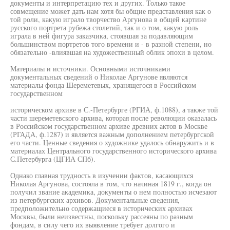
документы и интерпретацию тех и других. Только такое
совмещение может дать нам хотя бы общие представления как о
той роли, какую играло творчество Аргунова в общей картине
русского портрета рубежа столетий, так и о том, какую роль
играла в ней фигура заказчика, стоявшая за подавляющим
большинством портретов того времени и - в разной степени, но
обязательно -влиявшая на художественный облик эпохи в целом.
Материалы и источники. Основными источниками
документальных сведений о Николае Аргунове являются
материалы фонда Шереметевых, хранящегося в Российском
государственном
историческом архиве в С.-Петербурге (РГИА, ф.1088), а также той
части шереметевского архива, которая после революции оказалась
в Российском государственном архиве древних актов в Москве
(РГАДА, ф.1287) и является важным дополнением петербургской
его части. Ценные сведения о художнике удалось обнаружить и в
материалах Центрального государственного исторического архива
С.Петербурга (ЦГИА СПб).
Однако главная трудность в изучении фактов, касающихся
Николая Аргунова, состояла в том, что начиная 1819 г., когда он
получил звание академика, документы о нем полностью исчезают
из петербургских архивов. Документальные сведения,
предположительно содержащиеся в исторических архивах
Москвы, были неизвестны, поскольку рассеяны по разным
фондам, в силу чего их выявление требует долгого и