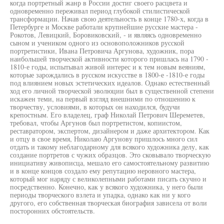
когда портретный жанр в России достиг своего расцвета и
одновременно переживал период глубокой стилистической
трансформации. Начав свою деятельность в конце 1780-х, когда в
Петербурге и Москве работали крупнейшие русские мастера -
Рокотов, Левицкий, Боровиковский, - и являясь одновременно
сыном и учеником одного из основоположников русской
портретистики, Ивана Петровича Аргунова, художник, пора
наибольшей творческой активности которого пришлась на 1790 -
1810-е годы, испытывал живой интерес и к тем новым веяниям,
которые зарождались в русском искусстве в 1800-е -1810-е годы
под влиянием новых эстетических идеалов. Однако естественный
ход его личной творческой эволюции был в существенной степени
искажен теми, на первый взгляд внешними по отношению к
творчеству, условиями, в которых он находился, будучи
крепостным. Его владелец, граф Николай Петрович Шереметев,
требовал, чтобы Аргунов был портретистом, копиистом,
реставратором, экспертом, дизайнером и даже архитектором. Как
и отцу в свое время, Николаю Аргунову пришлось много сил
отдать и такому неблагодарному для всякого художника делу, как
создание портретов с чужих образцов. Это сковывало творческую
инициативу живописца, мешало его самостоятельному развитию
и в конце концов создало ему репутацию неровного мастера,
который мог наряду с великолепными работами писать скучно и
посредственно. Конечно, как у всякого художника, у него были
периоды творческого взлета и упадка, однако как ни у кого
другого, его собственная творческая биография зависела от воли
посторонних обстоятельств.