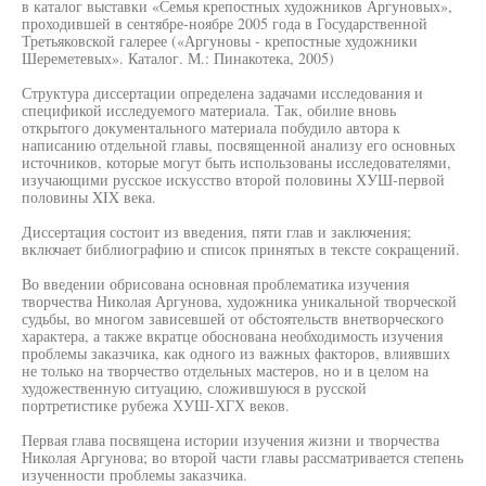
в каталог выставки «Семья крепостных художников Аргуновых»,
проходившей в сентябре-ноябре 2005 года в Государственной
Третьяковской галерее («Аргуновы - крепостные художники
Шереметевых». Каталог. М.: Пинакотека, 2005)
Структура диссертации определена задачами исследования и
спецификой исследуемого материала. Так, обилие вновь
открытого документального материала побудило автора к
написанию отдельной главы, посвященной анализу его основных
источников, которые могут быть использованы исследователями,
изучающими русское искусство второй половины ХУШ-первой
половины XIX века.
Диссертация состоит из введения, пяти глав и заключения;
включает библиографию и список принятых в тексте сокращений.
Во введении обрисована основная проблематика изучения
творчества Николая Аргунова, художника уникальной творческой
судьбы, во многом зависевшей от обстоятельств внетворческого
характера, а также вкратце обоснована необходимость изучения
проблемы заказчика, как одного из важных факторов, влиявших
не только на творчество отдельных мастеров, но и в целом на
художественную ситуацию, сложившуюся в русской
портретистике рубежа ХУШ-ХГХ веков.
Первая глава посвящена истории изучения жизни и творчества
Николая Аргунова; во второй части главы рассматривается степень
изученности проблемы заказчика.