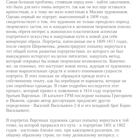
Самая большая проблема, стоявшая перед ним - найти заказчиков,
что было для него очень непросто, так как он все еще оставался
крепостным, и к тому же мало известным в Москве художником.
Однако первый же портрет, выполненный в 1809 году,
свидетельствует о том, что художник не только преодолел период
творческого застоя, но и находится в активном творческом поиске,
вновь обретя интерес к живописно-пластическим аспектам
портретного искусства и нащупывая пути к новой для себя
концепции образа. Портреты, написанные им в 1809-1813 годах,
после смерти Шереметева, демонстрируют попытку вернуться в
тот общий поток развития портретистики, из которого он был
вынужденно исторгнут на целое пятилетие, нащупать метод,
который открывал бы новые творческие возможности. Конечно
же, он понимал, что наступает новая эпоха, ждущая от художника
новых выразительных средств и нового понимания сущности
портрета. В этих поисках он обращался прежде всего к
собственному опыту, как бы перебирая те варианты, которые он
уже опробовал однажды. В главе подробно исследуется этот
процесс, который привел к появлению в 1814 году портретов
братьев Варгиных. (В каталоге ГРМ последние названы Григорием
и Иваном, однако автор диссертации предлагает другое
определение - Василий Васильевич-2-й и его младший брат Борис
Васильевич).
В портретах Варгиных художник сделал попытку вернуться к той
точке, на которой прервался его путь - к портретам 1801 и 1802
годов - настолько близки они, при кажущемся различии, по
общему образному строю, по тому деликатному интересу, с