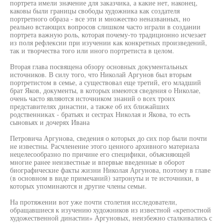
портрета имели значение для заказчика, а какие нет, наконец,
каковы были границы свободы художника как создателя
портретного образа - все эти и множество неназванных, но
реально встающих вопросов слишком часто играли в создании
портрета важную роль, которая почему-то традиционно исчезает
из поля рефлексии при изучении как конкретных произведений,
так и творчества того или иного портретиста в целом.
Вторая глава посвящена обзору основных документальных
источников. В силу того, что Николай Аргунов был вторым
портретистом в семье, а существовал еще третий, его младший
брат Яков, документы, в которых имеются сведения о Николае,
очень часто являются источником знаний о всех троих
представителях династии, а также об их ближайших
родственниках - братьях и сестрах Николая и Якова, то есть
сыновьях и дочерях Ивана
Петровича Аргунова, сведения о которых до сих пор были почти
не известны. Расчленение этого ценного архивного материала
нецелесообразно по причине его специфики, объясняющей
многие ранее неизвестные и впервые введенные в оборот
биографические факты жизни Николая Аргунова, поэтому в главе
(в основном в виде примечаний) затронуты и те источники, в
которых упоминаются и другие члены семьи.
На протяжении вот уже почти столетия исследователи,
обращавшиеся к изучению художников из известной «крепостной
художественной династии» Аргуновых, неизбежно сталкивались с