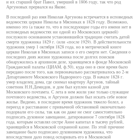
и их старший брат Павел, умерший в 1806 году, так что род
Аргуновых прервался на Якове.
В последний раз имя Николая Аргунова встречается в исповедных
ведомостях церкви Николы в Мясниках в 1828 году. Возможно,
именно это (а также то, что в последующие годы его имени нет в
исповедных ведомостях ни одной из Московских церквей)
послужило основанием установившейся традиции считать датой
смерти художника 1829 г. (или «после 1929). В действительности
художник умер 1 октября 1828 года, но в метрической книге
церкви Николая в Мясниках записи о его смерти нет. Сведения о
последних днях жизни художника после долгих поисков
обнаружились в архивном деле, хранящемся в фонде Московской
Гражданской палаты (ЦИАМ, ф.50), куда оно в свое время было
передано после того, как первоначально рассматривалось во 2-м
Департаменте Московского Надворного суда. В начале 1828 г.
умер владелец дома, где снимал квартиру Аргунов, тайный
советник Н.Н.Демидов, и дом был куплен казной для
Московского почтамта. С лета в нем жили уже только служащие
почтового ведомства, и Аргунов должен был искать себе новое
жилье. Видимо, в последнее время художник тяжело болел, а
переезд и расставание с привычной обстановкой окончательно
подорвали его силы, так как он даже не смог самостоятельно
подписать духовное завещание, датированное 7 сентября 1828
года, которым оставлял сестре Анне капитал в тысячу рублей,
хранящийся в Московской сохранной казне. По этой причине
завещание было подписано духовником художника, что
впоследствии дало повод оспаривать его в Московской