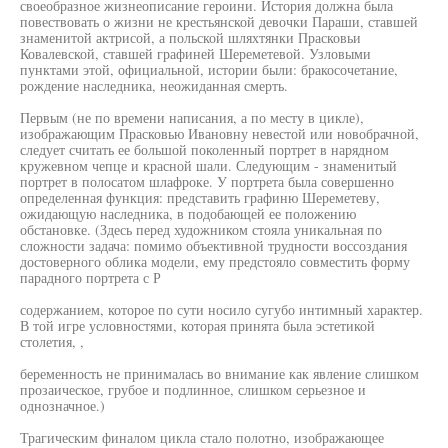
своеобразное жизнеописание героини. История должна была
повествовать о жизни не крестьянской девочки Параши, ставшей
знаменитой актрисой, а польской шляхтянки Прасковьи
Ковалевской, ставшей графиней Шереметевой. Узловыми
пунктами этой, официальной, истории были: бракосочетание,
рождение наследника, неожиданная смерть.
Первым (не по времени написания, а по месту в цикле),
изображающим Прасковью Ивановну невестой или новобрачной,
следует считать ее большой поколенный портрет в нарядном
кружевном чепце и красной шали. Следующим - знаменитый
портрет в полосатом шлафроке. У портрета была совершенно
определенная функция: представить графиню Шереметеву,
ожидающую наследника, в подобающей ее положению
обстановке. (Здесь перед художником стояла уникальная по
сложности задача: помимо объективной трудности воссоздания
достоверного облика модели, ему предстояло совместить форму
парадного портрета с Р
содержанием, которое по сути носило сугубо интимный характер.
В той игре условностями, которая принята была эстетикой
столетия, ,
беременность не принималась во внимание как явление слишком
прозаическое, грубое и подлинное, слишком серьезное и
однозначное.)
Трагическим финалом цикла стало полотно, изображающее