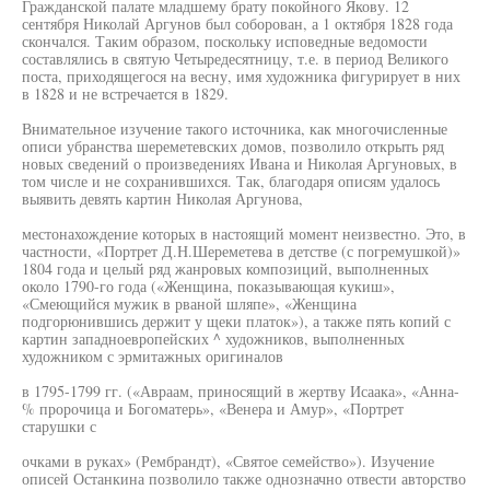
Гражданской палате младшему брату покойного Якову. 12
сентября Николай Аргунов был соборован, а 1 октября 1828 года
скончался. Таким образом, поскольку исповедные ведомости
составлялись в святую Четыредесятницу, т.е. в период Великого
поста, приходящегося на весну, имя художника фигурирует в них
в 1828 и не встречается в 1829.
Внимательное изучение такого источника, как многочисленные
описи убранства шереметевских домов, позволило открыть ряд
новых сведений о произведениях Ивана и Николая Аргуновых, в
том числе и не сохранившихся. Так, благодаря описям удалось
выявить девять картин Николая Аргунова,
местонахождение которых в настоящий момент неизвестно. Это, в
частности, «Портрет Д.Н.Шереметева в детстве (с погремушкой)»
1804 года и целый ряд жанровых композиций, выполненных
около 1790-го года («Женщина, показывающая кукиш»,
«Смеющийся мужик в рваной шляпе», «Женщина
подгорюнившись держит у щеки платок»), а также пять копий с
картин западноевропейских ^ художников, выполненных
художником с эрмитажных оригиналов
в 1795-1799 гг. («Авраам, приносящий в жертву Исаака», «Анна-
% пророчица и Богоматерь», «Венера и Амур», «Портрет
старушки с
очками в руках» (Рембрандт), «Святое семейство»). Изучение
описей Останкина позволило также однозначно отвести авторство