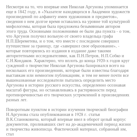
Несмотря на то, что впервые имя Николая Аргунова упоминается
еще в 1842 году, в «Указателе находящихся в Академии художеств
произведений по алфавиту имен художников и предметов»,
сведения о нем долгое время оставались на уровне той культурной
мифологемы, которая была предложена безымянным автором
этого труда. Основными положениями ее были два пункта - о том,
что Аргунов получил вольную от своего владельца графа
Н.П.Шереметева, и о том, что вместе с последним совершил
путешествие за границу, где «завершил свое образование», -
которые повторялись из издания в издание даже такими
авторитетными исследователями, как П.Н.Петров, Н.П.Собко и
С.Н.Кондаков. Характерно, что вплоть до конца 1920-х годов круг
суждений о творчестве Николая Аргунова базировался всего на
нескольких его произведениях, которые были известны благодаря
выставкам или немногим публикациям, и тем не менее почти все
вышеназванные исследователи пытались определить место
Аргунова в истории русского искусства, определенно осознавая
масштаб фигуры, но останавливаясь в растерянности перед
противоречивостью его творческих устремлений в произведениях
разных лет.
Поворотным пунктом в истории изучения творческой биографии
Н.Аргунова стала опубликованная в 1928 г. статья
В.К.Станюковича, который впервые ввел в оборот целый корпус
документов, проливавших свет на до-академичекий период жизни
и творчества живописца. Фактический материал, собранный им,
стал