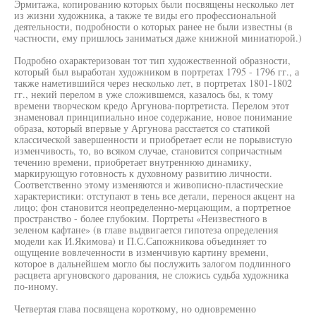
Эрмитажа, копированию которых были посвящены несколько лет
из жизни художника, а также те виды его профессиональной
деятельности, подробности о которых ранее не были известны (в
частности, ему пришлось заниматься даже книжной миниатюрой.)
Подробно охарактеризован тот тип художественной образности,
который был выработан художником в портретах 1795 - 1796 гг., а
также наметившийся через несколько лет, в портретах 1801-1802
гг., некий перелом в уже сложившемся, казалось бы, к тому
времени творческом кредо Аргунова-портретиста. Перелом этот
знаменовал принципиально иное содержание, новое понимание
образа, который впервые у Аргунова расстается со статикой
классической завершенности и приобретает если не порывистую
изменчивость, то, во всяком случае, становится сопричастным
течению времени, приобретает внутреннюю динамику,
маркирующую готовность к духовному развитию личности.
Соответственно этому изменяются и живописно-пластические
характеристики: отступают в тень все детали, перенося акцент на
лицо; фон становится неопределенно-мерцающим, а портретное
пространство - более глубоким. Портреты «Неизвестного в
зеленом кафтане» (в главе выдвигается гипотеза определения
модели как И.Якимова) и П.С.Сапожникова объединяет то
ощущение вовлеченности в изменчивую картину времени,
которое в дальнейшем могло бы послужить залогом подлинного
расцвета аргуновского дарования, не сложись судьба художника
по-иному.
Четвертая глава посвящена короткому, но одновременно