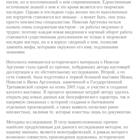
писем, но и воспоминаний о нем современников. Единственным
источником знаний о нем в это время является его творческое
наследие. Однако в последние годы жизни число выполненных
им портретов становится все меньше - а может быть, они пока
просто неизвестны специалистам. Николая Аргунова нельзя
назвать очень плодовитым мастером - он работал медленно и
трудно; поэтому каждая новая введенная в научный оборот работа
становится существенным дополнением не только в творческое
наследие мастера, но и в корпус сведений о нем, позволяя
заменять мифы, которыми окружено его имя, подлинными
знаниями.
Неполнота имевшегося исторического материала о Николае
Аргунове стала одной из причин, побудивших автора настоящей
диссертации к их обстоятельному исследованию. Второй, а по
сути главной, была подготовка к первой большой выставке Ивана,
Николая и Якова Аргуновых, намеченной в Государственной
Третьяковской галерее на осень 2005 года, и участие в создании
каталога выставки. В процессе архивных штудий автору удалось
открыть ряд новых данных как биографического характера, так и
напрямую связанных с историей создания и бытованием
отдельных произведений, а также выявить несколько ранее
неизвестных, включая те, которые известны лишь по документам.
Методика исследования. В силу вышеизложенных причин
наиболее продуктивным для данного исследования методом, по
нашему мнению, является монографический, в рамках которого
возможно совместить произведения художника, исторические