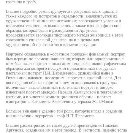
графиню в гробу.
В главе подробно реконструируется программа всего цикла, а
также каждого из портретов в отдельности; анализируется их
художественный язык и его источники; воссоздаются условия и
последовательность их выполнения, а также иконографические
образцы, которые были в распоряжении Аргунова;
прослеживается эволюция творческого метода живописца в этой
совершенно уникальной для него, да и в целом для
художественной практики того времени ситуации.
Портреты создавались в «обратном порядке»: финальный портрет
был первым по времени написания; вторым или одновременно с
ним был начат портрет в полосатом шлафроке, иконографическим
образцом для которого послужил прижизненный погрудный
пастельный портрет П.И.Шереметевой, хрянящийся ныне в
Останкино; наконец, последним - портрет в красной шали. Для
воссоздания облика графини в нем использовались сразу два
источника - вышеназванный пастельный портрет и широко
известный портрет молодой Параши Жемчуговой в театральном
костюме, а в качестве композиционного образца - портрет
императрицы Елизаветы Алексеевны у зеркала Ж.Л.Монье.
Большое внимание уделено той роли, которую играл в создании
цикла заказчик портретов - граф Н.П.Шереметев.
В главе рассматриваются также другие произведения Николая
Аргунова, созданные им в этот период. В частности, именно тогда