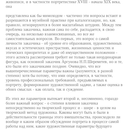
живописи, и в частности портретистике XVIII - начала XIX века,
она
представлена как бы мимоходом - частично эти вопросы встают и
разрешаются в музейной практике при каталогизации, но, как
правило, игнорируются в более масштабных штудиях. Между тем
проблема заказчика, важная сама по себе, распадается, в свою
очередь, на несколько взаимосвязанных, но все же
самостоятельных вопросов. Во-первых, это вопрос о самой
личности заказчика - об уровне его образования, художественных
вкусах и эстетических пристрастиях, жизненных ценностях и
этических приоритетах и даже об имущественном положении -
этого аспекта рассмотрения требует не только такая неординарная
фигура, как основной заказчик Аргунова Н.П.Шереметев, но и те,
кто были его заказчиками позднее. Очевидно, что все
вышеперечисленные параметры важны (разумеется, в разной
степени) хотя бы потому, что ими определяется, в частности,
уровень профессиональных требований, предъявляемых к
портрету, формирование художественной задачи, а также оценка в
обоих смыслах - как оплата, так и суждение.
Из этих же параметров вытекает второй и, несомненно, гораздо
более важный вопрос - о степени влияния заказчика
непосредственно на творческий процесс и - шире - в целом на
творческий метод художника. Каковы могут быть и были в
действительности границы этого вмешательства, происходило ли
вообще и каким образом обсуждение портрета в процессе самой
работы над ним, какие художественные параметры будущего