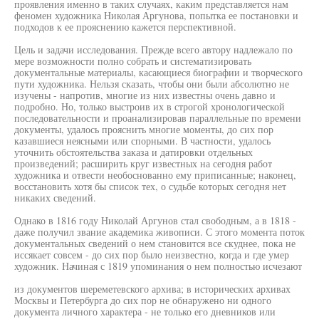
проявления именно в таких случаях, каким представляется нам
феномен художника Николая Аргунова, попытка ее постановки и
подходов к ее прояснению кажется перспективной.
Цель и задачи исследования. Прежде всего автору надлежало по
мере возможности полно собрать и систематизировать
документальные материалы, касающиеся биографии и творческого
пути художника. Нельзя сказать, чтобы они были абсолютно не
изучены - напротив, многие из них известны очень давно и
подробно. Но, только выстроив их в строгой хронологической
последовательности и проанализировав параллельные по времени
документы, удалось прояснить многие моменты, до сих пор
казавшиеся неясными или спорными. В частности, удалось
уточнить обстоятельства заказа и датировки отдельных
произведений; расширить круг известных на сегодня работ
художника и отвести необоснованно ему приписанные; наконец,
восстановить хотя бы список тех, о судьбе которых сегодня нет
никаких сведений.
Однако в 1816 году Николай Аргунов стал свободным, а в 1818 -
даже получил звание академика живописи. С этого момента поток
документальных сведений о нем становится все скуднее, пока не
иссякает совсем - до сих пор было неизвестно, когда и где умер
художник. Начиная с 1819 упоминания о нем полностью исчезают
из документов шереметевского архива; в исторических архивах
Москвы и Петербурга до сих пор не обнаружено ни одного
документа личного характера - не только его дневников или