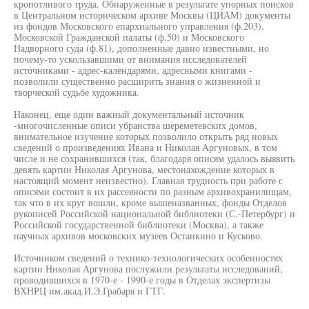
кропотливого труда. Обнаруженные в результате упорных поисков
в Центральном историческом архиве Москвы (ЦИАМ) документы
из фондов Московского епархиального управления (ф.203),
Московской Гражданской палаты (ф.50) и Московского
Надворного суда (ф.81), дополненные давно известными, но
почему-то ускользавшими от внимания исследователей
источниками - адрес-календарями, адресными книгами -
позволили существенно расширить знания о жизненной и
творческой судьбе художника.
Наконец, еще один важный документальный источник
-многочисленные описи убранства шереметевских домов,
внимательное изучение которых позволило открыть ряд новых
сведений о произведениях Ивана и Николая Аргуновых, в том
числе и не сохранившихся (так, благодаря описям удалось выявить
девять картин Николая Аргунова, местонахождение которых в
настоящий момент неизвестно). Главная трудность при работе с
описями состоит в их рассеяности по разным архивохранилищам,
так что в их круг вошли, кроме вышеназванных, фонды Отделов
рукописей Российской национальной библиотеки (С.-Петербург) и
Российской государственной библиотеки (Москва), а также
научных архивов московских музеев Останкино и Кусково.
Источником сведений о технико-технологических особенностях
картин Николая Аргунова послужили результаты исследований,
проводившихся в 1970-е - 1990-е годы в Отделах экспертизы
ВХНРЦ им.акад.И.Э.Грабаря и ГТГ.