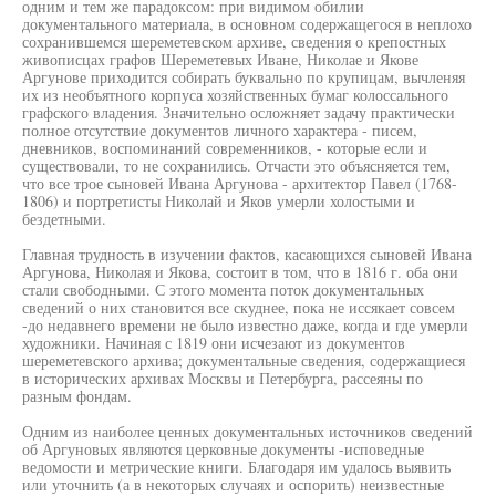
одним и тем же парадоксом: при видимом обилии
документального материала, в основном содержащегося в неплохо
сохранившемся шереметевском архиве, сведения о крепостных
живописцах графов Шереметевых Иване, Николае и Якове
Аргунове приходится собирать буквально по крупицам, вычленяя
их из необъятного корпуса хозяйственных бумаг колоссального
графского владения. Значительно осложняет задачу практически
полное отсутствие документов личного характера - писем,
дневников, воспоминаний современников, - которые если и
существовали, то не сохранились. Отчасти это объясняется тем,
что все трое сыновей Ивана Аргунова - архитектор Павел (1768-
1806) и портретисты Николай и Яков умерли холостыми и
бездетными.
Главная трудность в изучении фактов, касающихся сыновей Ивана
Аргунова, Николая и Якова, состоит в том, что в 1816 г. оба они
стали свободными. С этого момента поток документальных
сведений о них становится все скуднее, пока не иссякает совсем
-до недавнего времени не было известно даже, когда и где умерли
художники. Начиная с 1819 они исчезают из документов
шереметевского архива; документальные сведения, содержащиеся
в исторических архивах Москвы и Петербурга, рассеяны по
разным фондам.
Одним из наиболее ценных документальных источников сведений
об Аргуновых являются церковные документы -исповедные
ведомости и метрические книги. Благодаря им удалось выявить
или уточнить (а в некоторых случаях и оспорить) неизвестные