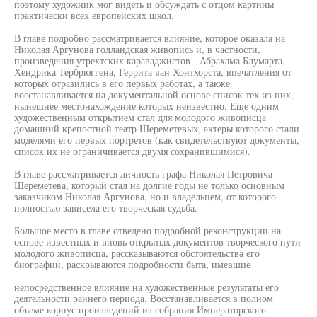
поэтому художник мог видеть и обсуждать с отцом картины
практически всех европейских школ.
В главе подробно рассматривается влияние, которое оказала на
Николая Аргунова голландская живопись и, в частности,
произведения утрехтских караваджистов - Абрахама Блумарта,
Хендрика Тербрюггена, Геррита ван Хонтхорста, впечатления от
которых отразились в его первых работах, а также
восстанавливается на документальной основе список тех из них,
нынешнее местонахождение которых неизвестно. Еще одним
художественным открытием стал для молодого живописца
домашний крепостной театр Шереметевых, актеры которого стали
моделями его первых портретов (как свидетельствуют документы,
список их не ограничивается двумя сохранившимися).
В главе рассматривается личность графа Николая Петровича
Шереметева, который стал на долгие годы не только основным
заказчиком Николая Аргунова, но и владельцем, от которого
полностью зависела его творческая судьба.
Большое место в главе отведено подробной реконструкции на
основе известных и вновь открытых документов творческого пути
молодого живописца, рассказываются обстоятельства его
биографии, раскрываются подробности быта, имевшие
непосредственное влияние на художественные результаты его
деятельности раннего периода. Восстанавливается в полном
объеме корпус произведений из собрания Императорского