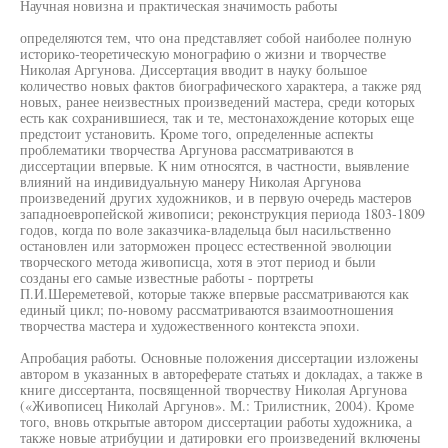
Научная новизна и практическая значимость работы
определяются тем, что она представляет собой наиболее полную
историко-теоретическую монографию о жизни и творчестве
Николая Аргунова. Диссертация вводит в науку большое
количество новых фактов биографического характера, а также ряд
новых, ранее неизвестных произведений мастера, среди которых
есть как сохранившиеся, так и те, местонахождение которых еще
предстоит установить. Кроме того, определенные аспекты
проблематики творчества Аргунова рассматриваются в
диссертации впервые. К ним относятся, в частности, выявление
влияний на индивидуальную манеру Николая Аргунова
произведений других художников, и в первую очередь мастеров
западноевропейской живописи; реконструкция периода 1803-1809
годов, когда по воле заказчика-владельца был насильственно
остановлен или заторможен процесс естественной эволюции
творческого метода живописца, хотя в этот период и были
созданы его самые известные работы - портреты
П.И.Шереметевой, которые также впервые рассматриваются как
единый цикл; по-новому рассматриваются взаимоотношения
творчества мастера и художественного контекста эпохи.
Апробация работы. Основные положения диссертации изложены
автором в указанных в автореферате статьях и докладах, а также в
книге диссертанта, посвященной творчеству Николая Аргунова
(«Живописец Николай Аргунов». М.: Трилистник, 2004). Кроме
того, вновь открытые автором диссертации работы художника, а
также новые атрибуции и датировки его произведений включены