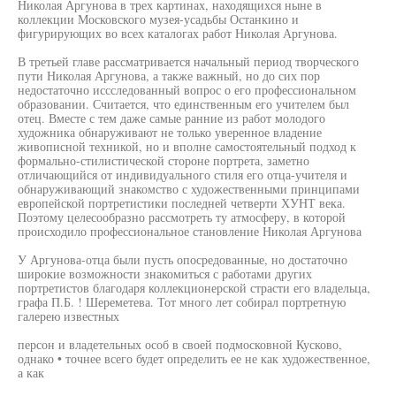
Николая Аргунова в трех картинах, находящихся ныне в
коллекции Московского музея-усадьбы Останкино и
фигурирующих во всех каталогах работ Николая Аргунова.
В третьей главе рассматривается начальный период творческого
пути Николая Аргунова, а также важный, но до сих пор
недостаточно иссследованный вопрос о его профессиональном
образовании. Считается, что единственным его учителем был
отец. Вместе с тем даже самые ранние из работ молодого
художника обнаруживают не только уверенное владение
живописной техникой, но и вполне самостоятельный подход к
формально-стилистической стороне портрета, заметно
отличающийся от индивидуального стиля его отца-учителя и
обнаруживающий знакомство с художественными принципами
европейской портретистики последней четверти ХУНТ века.
Поэтому целесообразно рассмотреть ту атмосферу, в которой
происходило профессиональное становление Николая Аргунова
У Аргунова-отца были пусть опосредованные, но достаточно
широкие возможности знакомиться с работами других
портретистов благодаря коллекционерской страсти его владельца,
графа П.Б. ! Шереметева. Тот много лет собирал портретную
галерею известных
персон и владетельных особ в своей подмосковной Кусково,
однако • точнее всего будет определить ее не как художественное,
а как