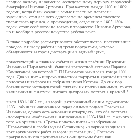
неоднозначному и наименее исследованному периоду творческой
биографии Николая Аргунова. Промежуток между 1803 и 1809
годами, когда были созданы самые известные портреты
художника, стал для него одновременно временем тяжелого
творческого кризиса, а произведения, созданные в 1803-1804
годах, стоят особняком не только в творчестве Николая Аргунова,
но и вообще в русском искусстве рубежа веков.
В главе подробно рассматриваются обстоятельства, послужившие
поводом к началу работы над тремя портретами, которые
объединяются автором диссертации в единый цикл,
повествующий о главных событиях жизни графини Прасковьи
Ивановны Шереметевой, бывшей крепостной актрисы Параши
Жемчуговой, на которой Н.П.Шереметев женился в конце 1801
года. Два из них - широко известные портреты в красной шали и
полосатом шлафроке из собрания музея Кусково. До сих пор
большинство исследователей считали их прижизненными, то есть
написанными с натуры, пытаясь датировать портрет в красной *
шали 1801-1802 гг., а второй, датированный самим художником
1803., объявляя написанным перед самыми родами Прасковьи
Ивановны, однако есть основания утверждать, что оба портрета
-посмертные изображения, написанные в 1803-1804 гг. с одного и
того же оригинала. (Третье полотно цикла - изображение
Шереметевой в гробу (музей Останкино) - впервые вводится в
круг аргуновских работ автором диссертации.) Согласно
программе цикла прочитываться они должны были как