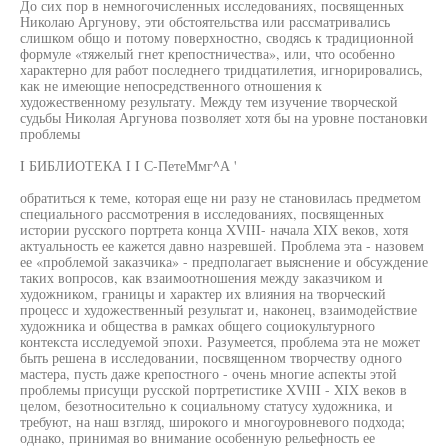
До сих пор в немногочисленных исследованиях, посвященных
Николаю Аргунову, эти обстоятельства или рассматривались
слишком общо и потому поверхностно, сводясь к традиционной
формуле «тяжелый гнет крепостничества», или, что особенно
характерно для работ последнего тридцатилетия, игнорировались,
как не имеющие непосредственного отношения к
художественному результату. Между тем изучение творческой
судьбы Николая Аргунова позволяет хотя бы на уровне постановки
проблемы
I БИБЛИОТЕКА I I С-ПетеМмг^А '
обратиться к теме, которая еще ни разу не становилась предметом
специального рассмотрения в исследованиях, посвященных
истории русского портрета конца XVIII- начала XIX веков, хотя
актуальность ее кажется давно назревшей. Проблема эта - назовем
ее «проблемой заказчика» - предполагает выяснение и обсуждение
таких вопросов, как взаимоотношения между заказчиком и
художником, границы и характер их влияния на творческий
процесс и художественный результат и, наконец, взаимодействие
художника и общества в рамках общего социокультурного
контекста исследуемой эпохи. Разумеется, проблема эта не может
быть решена в исследовании, посвященном творчеству одного
мастера, пусть даже крепостного - очень многие аспекты этой
проблемы присущи русской портретистике XVIII - XIX веков в
целом, безотносительно к социальному статусу художника, и
требуют, на наш взгляд, широкого и многоуровневого подхода;
однако, принимая во внимание особенную рельефность ее