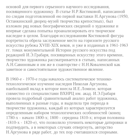
основой для первого серьезного научного исследования,
посвященного художнику. В статье Н.Р.Костиковой, написанной
по следам подготовленной ею первой выставки Н.Аргунова (1950,
Останкинский дворец-музей творчества крепостных), был
изложен ряд новых биографических сведений о художнике и
впервые сделана попытка проанализировать его творческое
наследие в целом. Благодаря исследованиям Костиковой фигура
портретиста обрела заслуженное место на горизонте русского
искусства рубежа XVIII-XIX веков, и уже в изданных в 1961-1963
гг. томах монументальной Истории русского искусства под
редакцией И.Э.Грабаря, посвященных искусству этого времени,
творчество художника рассматривается в статьях, написанных
А.Н.Савиновым и им же в соавторстве с Н.Н.Коваленской как
заметное и самостоятельное художественное явление.
В 1960-е - 1970-е годы началось систематическое технико-
технологическое изучение наследия Николая Аргунова,
наибольший вклад в которое внесла И.Е.Ломизе, которая
совместно со специалистами ВХНРЦ им. акад. И.Э.Грабаря
провела подробный сравнительный анализ работ художника,
выполненных в разные годы, и выделила три периода в
творчестве художника, каждый из которых характеризуется
определенным набором технологических особенностей (конец
1780-х - начало 1800-х; 1800 - середина 1810-х; вторая половина
-1810-х - 1820-е), что позволило уточнить некоторые датировки и
подтвердить, а в некоторых случаях отвергнуть, авторство
Н.Аргунова в ряде работ, до тех пор считавшихся спорными.