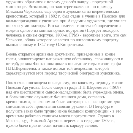
художник обратился к новому для себя жанру - портретной
миниатюре. Возможно, он заинтересовался ею по примеру
Михаилы Черкасова, еще одного художника из шереметевских
крепостных, который в 1802 г. был отдан в учение в Пансион для
вольноприходящих учеников при Академии художеств, где учился
по классу миниатюры. Высказывается гипотеза об определении
модели одного из миниатюрных портретов (Портрет молодого
человека в синем сюртуке. 1800-е. ГРМ) - вероятнее всего, это сам
Черкасов, облик которого известен по живописному портрету,
выполненному в 1827 году О.Кипренским.
Вновь открытые архивные документы, приведенные в конце
главы, иллюстрируют напряженную обстановку, сложившуюся в
петербургском Фонтанном доме в последние годы жизни графа
Н.П.Шереметева, а также истоки той депрессии, которой
характеризуется этот период творческой биографии художника.
Пятая глава посвящена последнему, московскому периоду жизни
Николая Аргунова. После смерти графа Н.П.Шереметева (1809)
над его шестилетним сыном-наследником была учреждена опека,
и большинство служащих Фонтанного дома, оставаясь
крепостными, из экономии были «отпущены с паспортами для
снискания себе пропитания своими руками». В Петербурге
получить заказ было трудно из-за большой конкуренции - в это
время там работало слишком много портретистов. Однако в
Москве, куда Николай Аргунов переехал в середине 1809 г.,
нужно было практически начинать карьеру заново.