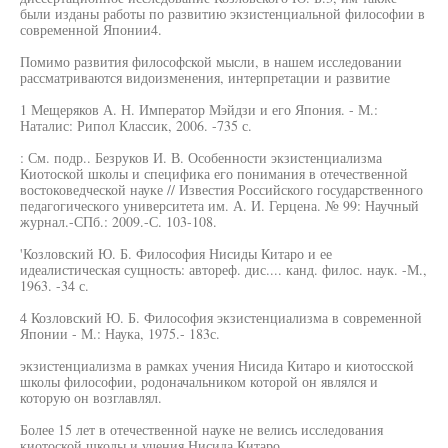
были изданы работы по развитию экзистенциальной философии в
современной Японии4.
Помимо развития философской мысли, в нашем исследовании
рассматриваются видоизменения, интерпретации и развитие
1 Мещеряков А. Н. Император Мэйдзи и его Япония. - М.:
Наталис: Рипол Классик, 2006. -735 с.
: См. подр.. Безруков И. В. Особенности экзистенциализма
Киотоской школы и специфика его понимания в отечественной
востоковедческой науке // Известия Российского государственного
педагогического университета им. А. И. Герцена. № 99: Научный
журнал.-СПб.: 2009.-С. 103-108.
'Козловский Ю. Б. Философия Нисиды Китаро и ее
идеалистическая сущность: автореф. дис.... канд. филос. наук. -М.,
1963. -34 с.
4 Козловский Ю. Б. Философия экзистенциализма в современной
Японии - М.: Наука, 1975.- 183с.
экзистенциализма в рамках учения Нисида Китаро и киотосской
школы философии, родоначальником которой он являлся и
которую он возглавлял.
Более 15 лет в отечественной науке не велись исследования
киотоской школы и учения Нисида Китаро.