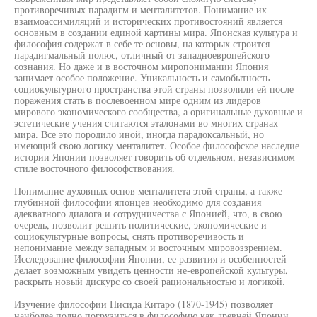
противоречивых парадигм и менталитетов. Понимание их
взаимоассимиляций и исторических противостояний является
основным в создании единой картины мира. Японская культура и
философия содержат в себе те основы, на которых строится
парадигмальный полюс, отличный от западноевропейского
сознания. Но даже и в восточном миропонимании Япония
занимает особое положение. Уникальность и самобытность
социокультурного пространства этой страны позволили ей после
поражения стать в послевоенном мире одним из лидеров
мирового экономического сообщества, а оригинальные духовные и
эстетические учения считаются эталонами во многих странах
мира. Все это породило иной, иногда парадоксальный, но
имеющий свою логику менталитет. Особое философское наследие
истории Японии позволяет говорить об отдельном, независимом
стиле восточного философствования.
Понимание духовных основ менталитета этой страны, а также
глубинной философии японцев необходимо для создания
адекватного диалога и сотрудничества с Японией, что, в свою
очередь, позволит решить политические, экономические и
социокультурные вопросы, снять противоречивость и
непонимание между западным и восточным мировоззрением.
Исследование философии Японии, ее развития и особенностей
делает возможным увидеть ценности не-европейской культуры,
раскрыть новый дискурс со своей рациональностью и логикой.
Изучение философии Нисида Китаро (1870-1945) позволяет
наиболее полно погрузиться в философию как древней Японии,