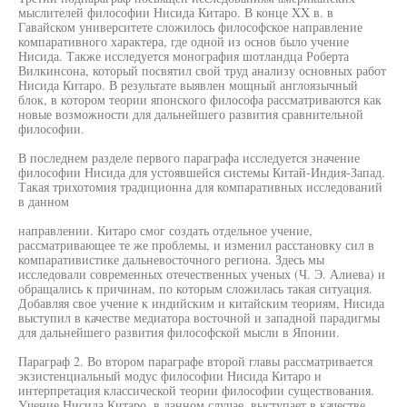
мыслителей философии Нисида Китаро. В конце XX в. в
Гавайском университете сложилось философское направление
компаративного характера, где одной из основ было учение
Нисида. Также исследуется монография шотландца Роберта
Вилкинсона, который посвятил свой труд анализу основных работ
Нисида Китаро. В результате выявлен мощный англоязычный
блок, в котором теории японского философа рассматриваются как
новые возможности для дальнейшего развития сравнительной
философии.
В последнем разделе первого параграфа исследуется значение
философии Нисида для устоявшейся системы Китай-Индия-Запад.
Такая трихотомия традиционна для компаративных исследований
в данном
направлении. Китаро смог создать отдельное учение,
рассматривающее те же проблемы, и изменил расстановку сил в
компаративистике дальневосточного региона. Здесь мы
исследовали современных отечественных ученых (Ч. Э. Алиева) и
обращались к причинам, по которым сложилась такая ситуация.
Добавляя свое учение к индийским и китайским теориям, Нисида
выступил в качестве медиатора восточной и западной парадигмы
для дальнейшего развития философской мысли в Японии.
Параграф 2. Во втором параграфе второй главы рассматривается
экзистенциальный модус философии Нисида Китаро и
интерпретация классической теории философии существования.
Учение Нисида Китаро, в данном случае, выступает в качестве