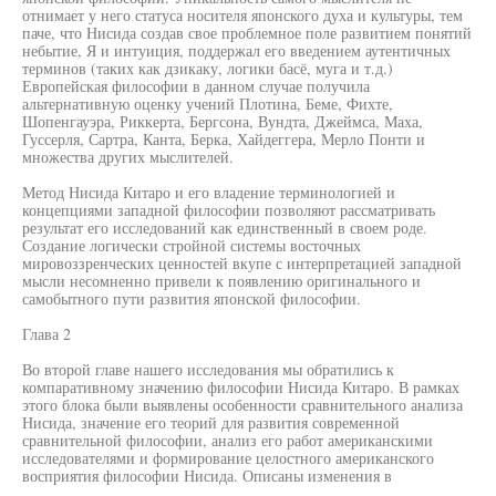
отнимает у него статуса носителя японского духа и культуры, тем
паче, что Нисида создав свое проблемное поле развитием понятий
небытие, Я и интуиция, поддержал его введением аутентичных
терминов (таких как дзикаку, логики басё, муга и т.д.)
Европейская философии в данном случае получила
альтернативную оценку учений Плотина, Беме, Фихте,
Шопенгауэра, Риккерта, Бергсона, Вундта, Джеймса, Маха,
Гуссерля, Сартра, Канта, Берка, Хайдеггера, Мерло Понти и
множества других мыслителей.
Метод Нисида Китаро и его владение терминологией и
концепциями западной философии позволяют рассматривать
результат его исследований как единственный в своем роде.
Создание логически стройной системы восточных
мировоззренческих ценностей вкупе с интерпретацией западной
мысли несомненно привели к появлению оригинального и
самобытного пути развития японской философии.
Глава 2
Во второй главе нашего исследования мы обратились к
компаративному значению философии Нисида Китаро. В рамках
этого блока были выявлены особенности сравнительного анализа
Нисида, значение его теорий для развития современной
сравнительной философии, анализ его работ американскими
исследователями и формирование целостного американского
восприятия философии Нисида. Описаны изменения в