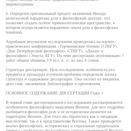
мировоззрения.
6. Определен оригинальный процесс включения Нисида
религиозной парадигмы дзэн в философский дискурс, что
позволяет создать особое терминологическое пространство, в
котором осуществляется выражение опыта дзэн в философских
понятиях.
Апробация результатов исследования проводилась на научно-
практических конференциях «Торчиновские чтения» (СПбГУ),
«Дни Петербургской философии» (СПбГУ), «Диалог в
философии» (Элиста, КГУ). По теме диссертации опубликовано 7
работ общим объемом 3.9 усл. п. л., из них 4 статьи.
Структура диссертации. Цель исследования, особенности его
предмета и процедура изучения проблемы определили логику,
структуру и содержание диссертации. Она состоит из введения,
двух глав, заключения, библиографии и приложения.
ОСНОВНОЕ СОДЕРЖАНИЕ ДИССЕРТАЦИИ Глава 1
В первой главе диссертационного исследования рассматриваются
особенности философского мышления Японии, для чего подробно
разбирается философия дзэн и ее историческое развитие на
территории Японии. Для этого мы обратились как к западным
мыслителям, так и к представителям Востока. Также проводится
анализ философских, исторических и социальных предпосылок
первого самобытного философского учения современной Японии