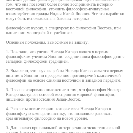
том, что она позволит более полно воспринимать историю
восточной философии, уточнить философско-культурные
взаимодействия триады Индия-Китай-Япония. Все эти наработки
могут быть использованы в базовых историко-
философских курсах, в спецкурсах по философии Востока, при
написании монографий и учебников.
Основные положения, выносимые на защиту.
1. Показано, что учение Нисида Китаро является первым
философским учением Японии, соединившим философию дзэн с
западной философской традицией.
2. Выявлено, что научная работа Нисида Китаро является первым
опытом в Японии по преодолению противоречий классической
философии на основе слияния восточной и западной парадигм.
3. Проанализировано положение о том, что философия Нисида
Китаро выступает основой восприятия мировой философии,
лишенной противостояния Запад-Восток.
4. Раскрыты новые теории, которые ввел Нисида Китаро в
философскую компаративистику, что позволило развивать
сравнительную философию на новом уровне.
5. Дан анализ оригинальной интерпретации экзистенциальной
теории Нисида на основе традиционного японского