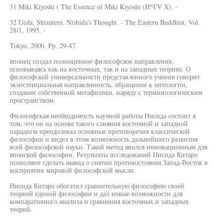
31 Miki Kiyoshi ( The Essence of Miki Kiyoshi (H^I'V X). -
32 Ueda, Shizuteru. Nishida's Thought. - The Eastern Buddhist, Vol.
28/1, 1995. -
Tokyo, 2000. Pp. 29-47.
японец создал полноценное философское направление,
основываясь как на восточных, так и на западных теориях. О
философской универсальности представленного учения говорит
экзистенциальная направленность, обращение к онтологии,
создание собственной метафизики, наряду с терминологическим
пространством.
Философская необходимость научной работы Нисида состоит в
том, что он на основе такого слияния восточной и западной
парадигм преодолевал основные противоречия классической
философии и видел в этом возможность дальнейшего развития
всей философской науки. Такой метод явился инновационным для
японской философии. Результаты исследований Нисида Китаро
позволяют сделать вывод о снятии противостояния Запад-Восток в
восприятии мировой философской мысли.
Нисида Китаро обогатил сравнительную философию своей
теорией единой философии и дал новые возможности для
компаративного анализа и сравнения восточных и западных
теорий.