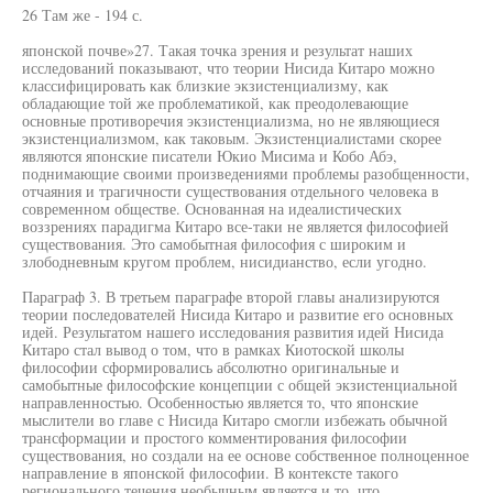
26 Там же - 194 с.
японской почве»27. Такая точка зрения и результат наших
исследований показывают, что теории Нисида Китаро можно
классифицировать как близкие экзистенциализму, как
обладающие той же проблематикой, как преодолевающие
основные противоречия экзистенциализма, но не являющиеся
экзистенциализмом, как таковым. Экзистенциалистами скорее
являются японские писатели Юкио Мисима и Кобо Абэ,
поднимающие своими произведениями проблемы разобщенности,
отчаяния и трагичности существования отдельного человека в
современном обществе. Основанная на идеалистических
воззрениях парадигма Китаро все-таки не является философией
существования. Это самобытная философия с широким и
злободневным кругом проблем, нисидианство, если угодно.
Параграф 3. В третьем параграфе второй главы анализируются
теории последователей Нисида Китаро и развитие его основных
идей. Результатом нашего исследования развития идей Нисида
Китаро стал вывод о том, что в рамках Киотоской школы
философии сформировались абсолютно оригинальные и
самобытные философские концепции с общей экзистенциальной
направленностью. Особенностью является то, что японские
мыслители во главе с Нисида Китаро смогли избежать обычной
трансформации и простого комментирования философии
существования, но создали на ее основе собственное полноценное
направление в японской философии. В контексте такого
регионального течения необычным является и то, что