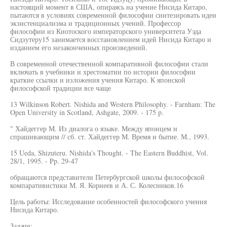
настоящий момент в США, опираясь на учение Нисида Китаро,
пытаются в условиях современной философии синтезировать идеи
экзистенциализма и традиционных учений. Профессор
философии из Киотоского императорского университета Уэда
Сидзутеру15 занимается восстановлением идей Нисида Китаро и
изданием его незаконченных произведений.
В современной отечественной компаративной философии стали
включать в учебники и хрестоматии по истории философии
краткие ссылки и изложения учения Китаро. К японской
философской традиции все чаще
13 Wilkinson Robert. Nishida and Western Philosophy. - Farnham: The
Open University in Scotland, Ashgate, 2009. - 175 p.
" Хайдеггер M. Из диалога о языке. Между японцем и
спрашивающим // сб. ст. Хайдеггер М. Время и бытие. М., 1993.
15 Ueda, Shizuteru. Nishida's Thought. - The Eastern Buddhist, Vol.
28/1, 1995. - Pp. 29-47
обращаются представители Петербургской школы философской
компаративистики М. Я. Корнеев и А. С. Колесников.16
Цель работы: Исследование особенностей философского учения
Нисида Китаро.
Задачи: