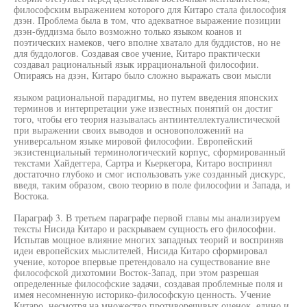
философским выражением которого для Китаро стала философия
дзэн. Проблема была в том, что адекватное выражение позиции
дзэн-буддизма было возможно только языком коанов и
поэтических намеков, чего вполне хватало для буддистов, но не
для буддологов. Создавая свое учение, Китаро практически
создавал рациональный язык иррациональной философии.
Опираясь на дзэн, Китаро было сложно выражать свои мысли
языком рациональной парадигмы, но путем введения японских
терминов и интерпретации уже известных понятий он достиг
того, чтобы его теория называлась антиинтеллектуалистической
при выражении своих выводов и основоположений на
универсальном языке мировой философии. Европейский
экзистенциальный терминологический корпус, сформированный
текстами Хайдеггера, Сартра и Кьеркегора, Китаро воспринял
достаточно глубоко и смог использовать уже созданный дискурс,
введя, таким образом, свою теорию в поле философии и Запада, и
Востока.
Параграф 3. В третьем параграфе первой главы мы анализируем
тексты Нисида Китаро и раскрываем сущность его философии.
Испытав мощное влияние многих западных теорий и восприняв
идеи европейских мыслителей, Нисида Китаро сформировал
учение, которое впервые претендовало на существование вне
философской дихотомии Восток-Запад, при этом разрешая
определенные философские задачи, создавая проблемные поля и
имея несомненную историко-философскую ценность. Учение
Китаро, несмотря на множество противоречивых оценок, едино и