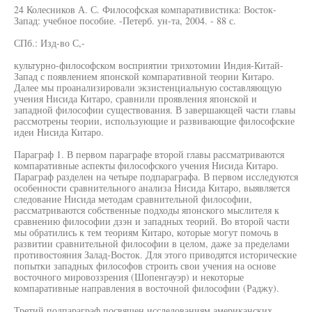
24 Колесников А. С. Философская компаративистика: Восток-
Запад: учебное пособие. -Петерб. ун-та, 2004. - 88 с.
СПб.: Изд-во С,-
культурно-философском восприятии трихотомии Индия-Китай-
Запад с появлением японской компаративной теории Китаро.
Далее мы проанализировали экзистенциальную составляющую
учения Нисида Китаро, сравнили проявления японской и
западной философии существования. В завершающей части главы
рассмотрены теории, использующие и развивающие философские
идеи Нисида Китаро.
Параграф 1. В первом параграфе второй главы рассматриваются
компаративные аспекты философского учения Нисида Китаро.
Параграф разделен на четыре подпараграфа. В первом исследуются
особенности сравнительного анализа Нисида Китаро, выявляется
следование Нисида методам сравнительной философии,
рассматриваются собственные подходы японского мыслителя к
сравнению философии дзэн и западных теорий. Во второй части
мы обратились к тем теориям Китаро, которые могут помочь в
развитии сравнительной философии в целом, даже за пределами
противостояния Залад-Восток. Для этого приводятся исторические
попытки западных философов строить свои учения на основе
восточного мировоззрения (Шопенгауэр) и некоторые
компаративные направления в восточной философии (Раджу).
Третий подпараграф посвящен исследованиям американских