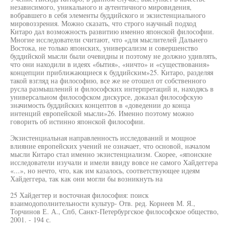
независимого, уникального и аутентичного мировидения,
вобравшего в себя элементы буддийского и экзистенциального
мировоззрения. Можно сказать, что строго научный подход
Китаро дал возможность развитию именно японской философии.
Многие исследователи считают, что «для мыслителей Дальнего
Востока, не только японских, универсализм и совершенство
буддийской мысли были очевидны и поэтому не должно удивлять,
что они находили в идеях «бытия», «ничто» и «существования»
концепции приближающиеся к буддийским»25. Китаро, разделяя
такой взгляд на философию, все же не отошел от собственного
русла размышлений и философских интерпретаций и, находясь в
универсальном философском дискурсе, доказал философскую
значимость буддийских концептов в «доведении до конца
интенций европейской мысли»26. Именно поэтому можно
говорить об истинно японской философии.
Экзистенциальная направленность исследований и мощное
влияние европейских учений не означает, что основой, началом
мысли Китаро стал именно экзистенциализм. Скорее, «японские
исследователи изучали и имели ввиду вовсе не самого Хайдеггера
«...», но нечто, что, как им казалось, соответствующее идеям
Хайдеггера, так как они могли бы возникнуть на
25 Хайдегтер и восточная философия: поиск
взаимодополнительности культур- Отв. ред. Корнеев М. Я.,
Торчинов Е. А., Спб, Санкт-Петербургское философское общество,
2001. - 194 с.