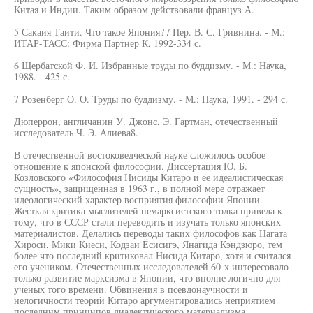
Китая и Индии. Таким образом действовали француз А.
5 Сакаия Таити. Что такое Япония? / Пер. В. С. Гривнина. - М.:
ИТАР-ТАСС: Фирма Партнер К, 1992-334 с.
6 Щербатской Ф. И. Избранные труды по буддизму. - М.: Наука,
1988. - 425 с.
7 Розенберг О. О. Труды по буддизму. - М.: Наука, 1991. - 294 с.
Дюперрон, англичанин У. Джонс, Э. Гартман, отечественный
исследователь Ч. Э. Алиева8.
В отечественной востоковедческой науке сложилось особое
отношение к японской философии. Диссертация Ю. Б.
Козловского «Философия Нисиды Китаро и ее идеалистическая
сущность», защищенная в 1963 г., в полной мере отражает
идеологический характер восприятия философии Японии.
Жесткая критика мыслителей немарксистского толка привела к
тому, что в СССР стали переводить и изучать только японских
материалистов. Делались переводы таких философов как Нагата
Хироси, Мики Киеси, Кодзаи Ёсисигэ, Янагида Кэндзюро, тем
более что последний критиковал Нисида Китаро, хотя и считался
его учеником. Отечественных исследователей 60-х интересовало
только развитие марксизма в Японии, что вполне логично для
ученых того времени. Обвинения в псевдонаучности и
нелогичности теорий Китаро аргументировались неприятием
последним принципов диалектического материализма.