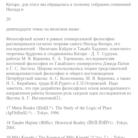
Китаро, для этого мы обращались к полному собранию сочинений
Нисида в
20
девятнадцати томах на японском языке .
Философский аспект в рамках универсальной философии
рассматривался согласно теориям самого Нисида Китаро, его
последователей - Ниситани Кэйдзи и Танабэ Хадзимэ, известного
теоретика буддизма и сподвижника Китаро - Д. Т. Судзуки,
работах М. Я. Корнеева, Е. А. Торчинова, исследователям
восточной философии из Гавайского университета Дэвида Патни
и Г. С. Акстела. Широко использовались теории представителей
компаративистской философии и общего востоковедения
Петербургской школы: А. С. Колесникова, М. Я. Корнеева, а также
Н. С. Кирабаева, труды В.И.Рудого и Е.П.Островской. Надо
заметить, что при разработке философских основ компаративного
направления работы большую роль сыграли идеи исследователя из
Якутии А. Г. Инговатовой21,
17 Mutai Risaku (ШаШ.^). The Study of the Logic of Place
(JgFJrflinSL^). - Tokyo, 1996.
18 Tanabe Hajime (fflfflic). Historical Reality (ЙЕЙ.ЙЗЙ51). -Tokyo,
2001.
19 Miki Kiyoshi ( The Essence of Miki Kiyoshi "J "tz> 7.). - Tokyo,