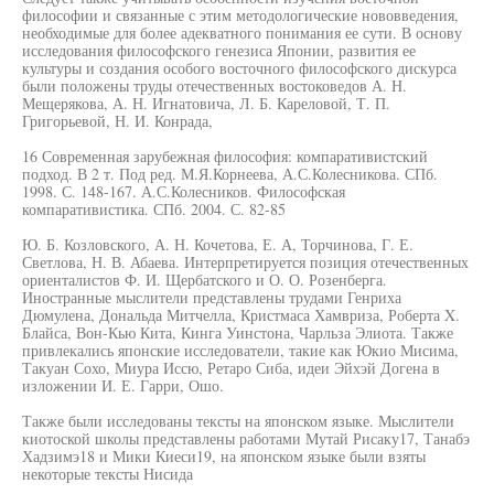
философии и связанные с этим методологические нововведения,
необходимые для более адекватного понимания ее сути. В основу
исследования философского генезиса Японии, развития ее
культуры и создания особого восточного философского дискурса
были положены труды отечественных востоковедов А. Н.
Мещерякова, А. Н. Игнатовича, Л. Б. Кареловой, Т. П.
Григорьевой, Н. И. Конрада,
16 Современная зарубежная философия: компаративистский
подход. В 2 т. Под ред. М.Я.Корнеева, А.С.Колесникова. СПб.
1998. С. 148-167. А.С.Колесников. Философская
компаративистика. СПб. 2004. С. 82-85
Ю. Б. Козловского, А. Н. Кочетова, Е. А, Торчинова, Г. Е.
Светлова, Н. В. Абаева. Интерпретируется позиция отечественных
ориенталистов Ф. И. Щербатского и О. О. Розенберга.
Иностранные мыслители представлены трудами Генриха
Дюмулена, Дональда Митчелла, Кристмаса Хамвриза, Роберта X.
Блайса, Вон-Кью Кита, Кинга Уинстона, Чарльза Элиота. Также
привлекались японские исследователи, такие как Юкио Мисима,
Такуан Сохо, Миура Иссю, Ретаро Сиба, идеи Эйхэй Догена в
изложении И. Е. Гарри, Ошо.
Также были исследованы тексты на японском языке. Мыслители
киотоской школы представлены работами Мутай Рисаку17, Танабэ
Хадзимэ18 и Мики Киеси19, на японском языке были взяты
некоторые тексты Нисида