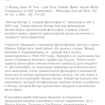
12 Heising James W. Non -1 and Thou: Nishida, Buber, and the Moral
Consequences of Self -actualization. - Philosophy East and West, Vol.
50, No. 2,2000. - Pp. 179-207.
«Нисида Китаро и западная философия»13, вышедшая в свет в
2009 году. Таким образом, Китаро был для американцев
интересным и оригинальным философом, в рамках учения
которого можно провести сравнительный анализ восточного и
западного типов мышления.
Серьезное обращение к японскому философскому дискурсу сделал
Мартин Хайдеггер в своей работе «Из диалога о языке. Между
японцем и спрашивающим»14 - данный текст возник
ориентировочно в 1944-1945 годах. Поводом к его написанию был
визит в Германию японского профессора Тедзука. Работа носит
характер философско-лингвистического анализа в духе позднего
J1. Витгенштейна, но затрагивает проблемы восточноазиатского
типа мышления, основ сравнительной философии и возможной
целостности основы противоположных культур, что уже лежит в
плоскости исследований Нисида Китаро. Хайдеггер оказался тем
европейцем, который метафизически наиболее близко подобрался
к методу, которым Китаро преодолевал западную классическую
философию.
В настоящее время некоторые японские исследователи
продолжают научные изыскания в том же направлении, что и
Нисида Китаро. Тосихико и Тоё Идзуцу, проживающие в