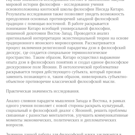
мировой истории философии - исследовании учения
основоположника киотоской школы философии Нисида Китаро.
Результаты исследования также позволяют увидеть возможность
преодоления основных противоречий западной философской
традиции с помощью восточной. В работе раскрывается
понимание Китаро всеобщей универсальной философии,
лишенной дихотомии Восток-Запад. Проводится анализ
оригинальной интерпретации экзистенциальной теории на основе
традиционного японского мировоззрения. Рассматривается
процесс включения религиозной парадигмы дзэн в философский
дискурс, где создается специальное терминологическое
пространство. Таким образом, Китаро осуществил выражение
опыта дзэн в философских понятиях и создал единое философское
дискурсивное поле Японии. В онтологической проблематике
раскрывается теория действующего субъекта, который призван
заменить познающего и, таким образом, нивелировать субъектно-
объектное противоречие классической философской мысли.
Практическая значимость исследования.
Анализ слияния парадигм мышления Запада и Востока, в рамках
одного учения позволяет с новой стороны раскрыть культурный,
социальный и философский диалог с Японией, решить проблемы
связанные с разностью менталитетов, улучшить коммуникативные
моменты экономических, политических и дипломатических
вопросов.
Значение данной работы для философской науки заключается в