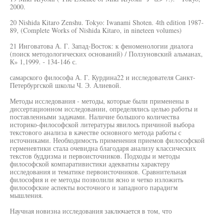
2000.
20 Nishida Kitaro Zenshu. Tokyo: Iwanami Shoten. 4th edition 1987-
89, (Complete Works of Nishida Kitaro, in nineteen volumes)
21 Инговатова А. Г. Запад-Восток: к феноменологии диалога
(поиск методологических оснований) / Ползуновский альманах,
К» 1,1999. - 134-146 с.
самарского философа А. Г. Курдина22 и исследователя Санкт-
Петербургской школы Ч. Э. Алиевой.
Методы исследования - методы, которые были применены в
диссертационном исследовании, определялись целью работы и
поставленными задачами. Наличие большого количества
историко-философской литературы явилось причиной выбора
текстового анализа в качестве основного метода работы с
источниками. Необходимость применения приемов философской
герменевтики стала очевидна благодаря анализу классических
текстов буддизма и первоисточников. Подходы и методы
философской компаративистики адекватны характеру
исследования и тематике первоисточников. Сравнительная
философия и ее методы позволили ясно и четко изложить
философские аспекты восточного и западного парадигм
мышления.
Научная новизна исследования заключается в том, что