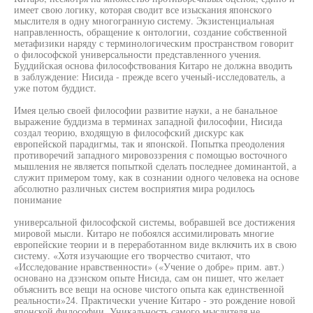
имеет свою логику, которая сводит все изыскания японского
мыслителя в одну многогранную систему. Экзистенциальная
направленность, обращение к онтологии, создание собственной
метафизики наряду с терминологическим пространством говорит
о философской универсальности представленного учения.
Буддийская основа философствования Китаро не должна вводить
в заблуждение: Нисида - прежде всего ученый-исследователь, а
уже потом буддист.
Имея целью своей философии развитие науки, а не банальное
выражение буддизма в терминах западной философии, Нисида
создал теорию, входящую в философский дискурс как
европейской парадигмы, так и японской. Попытка преодоления
противоречий западного мировоззрения с помощью восточного
мышления не является попыткой сделать последнее доминантой, а
служит примером тому, как в сознании одного человека на основе
абсолютно различных систем восприятия мира родилось
понимание
универсальной философской системы, вобравшей все достижения
мировой мысли. Китаро не побоялся ассимилировать многие
европейские теории и в переработанном виде включить их в свою
систему. «Хотя изучающие его творчество считают, что
«Исследование нравственности» («Учение о добре» прим. авт.)
основано на дзэнском опыте Нисида, сам он пишет, что желает
объяснить все вещи на основе чистого опыта как единственной
реальности»24. Практически учение Китаро - это рождение новой
японской философии. Уникальность самого мыслителя не