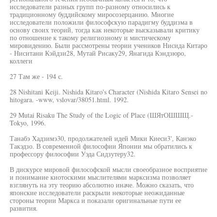
исследователи разных групп по-разному относились к
традиционному буддийскому миросозерцанию. Многие
исследователи положили философскую парадигму буддизма в
основу своих теорий, тогда как некоторые высказывали критику
по отношение к такому религиозному и мистическому
мировидению. Были рассмотрены теории учеников Нисида Китаро
- Ниситани Кэйдзи28, Мутай Рисаку29, Янагида Кэндзюро,
коллеги
27 Там же - 194 с.
28 Nishitani Keiji. Nishida Kitaro's Character (Nishida Kitaro Sensei no
hitogara. -www, vslovar/38051.html. 1992.
29 Mutai Risaku The Study of the Logic of Place (ШЯтОШШЩ.-
Tokyo, 1996.
Танабэ Хадзимэ30, продолжателей идей Мики Киеси3', Канэко
Такэдзо. В современной философии Японии мы обратились к
профессору философии Уэда Сидзутеру32.
В дискурсе мировой философской мысли своеобразное восприятие
и понимание киотоскими мыслителями марксизма позволяет
взглянуть на эту теорию абсолютно иначе. Можно сказать, что
японские исследователи раскрыли некоторые неожиданные
стороны теории Маркса и показали оригинальные пути ее
развития.