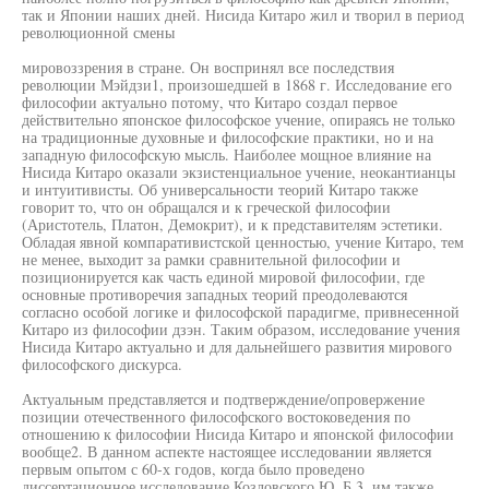
так и Японии наших дней. Нисида Китаро жил и творил в период
революционной смены
мировоззрения в стране. Он воспринял все последствия
революции Мэйдзи1, произошедшей в 1868 г. Исследование его
философии актуально потому, что Китаро создал первое
действительно японское философское учение, опираясь не только
на традиционные духовные и философские практики, но и на
западную философскую мысль. Наиболее мощное влияние на
Нисида Китаро оказали экзистенциальное учение, неокантианцы
и интуитивисты. Об универсальности теорий Китаро также
говорит то, что он обращался и к греческой философии
(Аристотель, Платон, Демокрит), и к представителям эстетики.
Обладая явной компаративистской ценностью, учение Китаро, тем
не менее, выходит за рамки сравнительной философии и
позиционируется как часть единой мировой философии, где
основные противоречия западных теорий преодолеваются
согласно особой логике и философской парадигме, привнесенной
Китаро из философии дзэн. Таким образом, исследование учения
Нисида Китаро актуально и для дальнейшего развития мирового
философского дискурса.
Актуальным представляется и подтверждение/опровержение
позиции отечественного философского востоковедения по
отношению к философии Нисида Китаро и японской философии
вообще2. В данном аспекте настоящее исследовании является
первым опытом с 60-х годов, когда было проведено
диссертационное исследование Козловского Ю. Б.3, им также