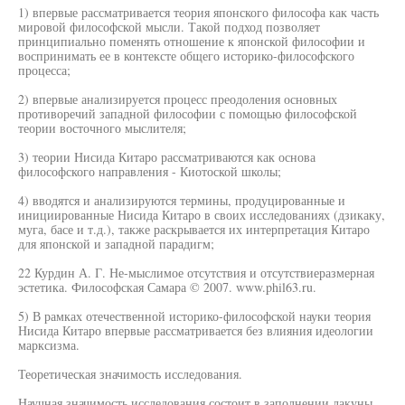
1) впервые рассматривается теория японского философа как часть
мировой философской мысли. Такой подход позволяет
принципиально поменять отношение к японской философии и
воспринимать ее в контексте общего историко-философского
процесса;
2) впервые анализируется процесс преодоления основных
противоречий западной философии с помощью философской
теории восточного мыслителя;
3) теории Нисида Китаро рассматриваются как основа
философского направления - Киотоской школы;
4) вводятся и анализируются термины, продуцированные и
инициированные Нисида Китаро в своих исследованиях (дзикаку,
муга, басе и т.д.), также раскрывается их интерпретация Китаро
для японской и западной парадигм;
22 Курдин А. Г. Не-мыслимое отсутствия и отсутствиеразмерная
эстетика. Философская Самара © 2007. www.phil63.ru.
5) В рамках отечественной историко-философской науки теория
Нисида Китаро впервые рассматривается без влияния идеологии
марксизма.
Теоретическая значимость исследования.
Научная значимость исследования состоит в заполнении лакуны