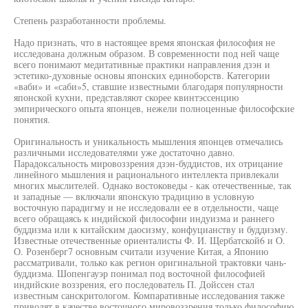
Степень разработанности проблемы.
Надо признать, что в настоящее время японская философия не
исследована должным образом. В современности под ней чаще
всего понимают медитативные практики направления дзэн и
эстетико-духовные основы японских единоборств. Категории
«ваби» и «саби»5, ставшие известными благодаря популярности
японской кухни, представляют скорее квинтэссенцию
эмпирического опыта японцев, нежели полноценные философские
понятия.
Оригинальность и уникальность мышления японцев отмечались
различными исследователями уже достаточно давно.
Парадоксальность мировоззрения дзэн-буддистов, их отрицание
линейного мышления и рационального интеллекта привлекали
многих мыслителей. Однако востоковеды - как отечественные, так
и западные — включали японскую традицию в условную
восточную парадигму и не исследовали ее в отдельности, чаще
всего обращаясь к индийской философии индуизма и раннего
буддизма или к китайским даосизму, конфуцианству и буддизму.
Известные отечественные ориенталисты Ф. И. Щербатской6 и О.
О. Розенберг7 основным считали изучение Китая, а Японию
рассматривали, только как регион оригинальной трактовки чань-
буддизма. Шопенгауэр понимал под восточной философией
индийские воззрения, его последователь П. Дойссен стал
известным санскритологом. Компаративные исследования также
приводят в качестве восточного мировоззрения только философию