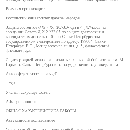
Ведущая организация:
Российский университет дружбы народов
Защита состоится «/ % » /Я- 20/<£3~ода в ^.¿?£?часов на
заседании Совета Д 212.232.05 по защите докторских и
кандидатских диссертаций при Санкт-Петербургском
государственном университете по адресу: 199034, Санкт-
Петербург, В.О., Менделеевская линия, д. 5, философский
факультет, ауд.
С диссертацией можно ознакомиться в научной библиотеке им. М.
Горького Санкт-Петербургского государственного университета
Автореферат разослан « » /¿Р
_2о(а.
Ученый секретарь Совета
А.Б.Рукавишников
ОБЩАЯ ХАРАКТЕРИСТИКА РАБОТЫ
Актуальность исследования.
Современный мир представляет собой сложную систему