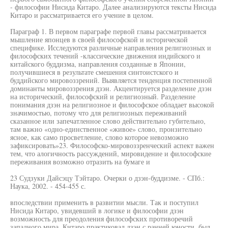
- философии Нисида Китаро. Далее анализируются тексты Нисида
Китаро и рассматривается его учение в целом.
Параграф 1. В первом параграфе первой главы рассматривается
мышление японцев в своей философской и исторической
специфике. Исследуются различные направления религиозных и
философских течений -классические движения индийского и
китайского буддизма, направления созданные в Японии,
получившиеся в результате смешения синтоистского и
буддийского мировоззрений. Выявляется тенденция постепенной
доминанты мировоззрения дзэн. Акцентируется разделение дзэн
на исторический, философский и религиозный. Разделение
понимания дзэн на религиозное и философское обладает высокой
значимостью, потому что для религиозных переживаний
сказанное или запечатленное слово действительно губительно,
там важно «одно-единственное «живое» слово, пронзительно
ясное, как само просветление, слово которое невозможно
зафиксировать»23. Философско-мировоззренческий аспект важен
тем, что алогичность рассуждений, мировидение и философские
переживания возможно отразить на бумаге и
23 Судзуки Дайсэцу Тэйтаро. Очерки о дзэн-буддизме. - СПб.:
Наука, 2002. - 454-455 с.
впоследствии применить в развитии мысли. Так и поступил
Нисида Китаро, увидевший в логике и философии дзэн
возможность для преодоления философских противоречий
западного мира. Китаро практиковал дзэн с ранней юности, был