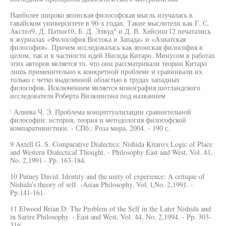
Наиболее широко японская философская мысль изучалась в
гавайском университете в 90-х годах. Такие мыслители как Г. С.
Акстел9, Д. Патни10, Б. Д. Элвуд" и Д. В. Хейсинг12 печатались
в журналах «Философия Востока и Запада» и «Азиатская
философия». Причем исследовалась как японская философия в
целом, так и в частности идей Нисида Китаро. Минусом в работах
этих авторов является то, что они рассматривали теории Китаро
лишь применительно к конкретной проблеме и сравнивали их
только с четко выделенной областью в трудах западных
философов. Исключением является монография шотландского
исследователя Роберта Вилкинсона под названием
' Алиева Ч. Э. Проблема концептуализации сравнительной
философии: история, теория и методология философской
компаративистики. - СПб.: Роза мира, 2004. - 190 с.
9 Axtell G. S. Comparative Dialectics: Nishida Kitaro's Logic of Place
and Western Dialectical Thought. - Philosophy East and West, Vol. 41,
No. 2,1991 - Pp. 163-184.
10 Putney David. Identity and the unity of experience: A critique of
Nishida's theory of self. -Asian Philosophy, Vol. l,No. 2,1991. -
Pp.141-161.
11 Elwood Brian D. The Problem of the Self in the Later Nishida and
in Sartre Philosophy. - East and West, Vol. 44, No. 2,1994. - Pp. 303-
316.