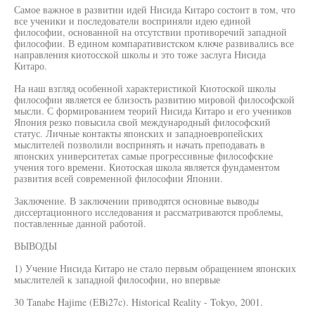
Самое важное в развитии идей Нисида Китаро состоит в том, что
все ученики и последователи восприняли идею единой
философии, основанной на отсутствии противоречий западной
философии. В едином компаративистском ключе развивались все
направления киотосской школы и это тоже заслуга Нисида
Китаро.
На наш взгляд особенной характеристикой Киотоской школы
философии является ее близость развитию мировой философской
мысли. С формированием теорий Нисида Китаро и его учеников
Япония резко повысила свой международный философский
статус. Личные контакты японских и западноевропейских
мыслителей позволили воспринять и начать преподавать в
японских университетах самые прогрессивные философские
учения того времени. Киотоская школа является фундаментом
развития всей современной философии Японии.
Заключение. В заключении приводятся основные выводы
диссертационного исследования и рассматриваются проблемы,
поставленные данной работой.
ВЫВОДЫ
1) Учение Нисида Китаро не стало первым обращением японских
мыслителей к западной философии, но впервые
30 Tanabe Hajime (EBi27c). Historical Reality - Tokyo, 2001.