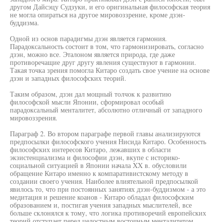
другом Дайсэцу Судзуки, и его оригинальная философская теория
не могла опираться на другое мировоззрение, кроме дзэн-
буддизма.
Одной из основ парадигмы дзэн является гармония.
Парадоксальность состоит в том, что гармонизировать, согласно
дзэн, можно все. Эталоном является природа, где даже
противоречащие друг другу явления существуют в гармонии.
Такая точка зрения помогла Китаро создать свое учение на основе
дзэн и западных философских теорий.
Таким образом, дзэн дал мощный толчок к развитию
философской мысли Японии, сформировал особый
парадоксальный менталитет, абсолютно отличный от западного
мировоззрения.
Параграф 2. Во втором параграфе первой главы анализируются
предпосылки философского учения Нисида Китаро. Особенность
философских интересов Китаро, лежавших в обласги
экзистенциализма и философии дзэн, вкупе с историко-
социальной ситуацией в Японии начала XX в. обусловили
обращение Китаро именно к компаративистскому методу в
создании своего учения. Наиболее влиятельной предпосылкой
явилось то, что при постоянных занятиях дзэн-буддизмом - а это
медитация и решение коанов - Китаро обладал философским
образованием и, постигая учения западных мыслителей, все
больше склонялся к тому, что логика противоречий европейских
теорий отступает перед целостным восточным менталитетом,