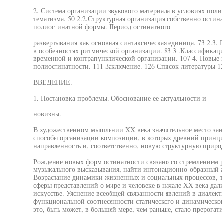
2. Система организации звукового материала в условиях полио
тематизма. 50 2.2.Структурная организация собственно ости
полиостинатной формы. Период остинатного
развертывания как основная синтаксическая единица. 73 2.3
в особенностях ритмической организации. 83 3 .Классификац
временной и контрапунктической организации. 107 4. Новые
полиостинатности. 111 Заключение. 126 Список литературы 
ВВЕДЕНИЕ.
1. Постановка проблемы. Обоснование ее актуальности и
новизны.
В художественном мышлении XX века значительное место зани
способы организации композиции, в которых древний принци
направленность и, соответственно, новую структурную приро
Рождение новых форм остинатности связано со стремлением 
музыкального высказывания, найти интонационно-образный а
Возрастание динамики жизненных и социальных процессов, 
сферы представлений о мире и человеке в начале XX века д
искусстве. Уяснение всеобщей связанности явлений в диалект
функциональной соотнесенности статического и динамическог
это, быть может, в большей мере, чем раньше, стало прерогат