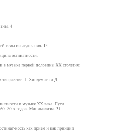
изны. 4
ей темы исследования. 13
нципа остинатности.
ти в музыке первой половины XX столетия:
в творчестве П. Хиндемита и Д.
инатности в музыке XX века. Пути
60- 80-х годов. Минимализм. 31
остинат-ность как прием и как принцип