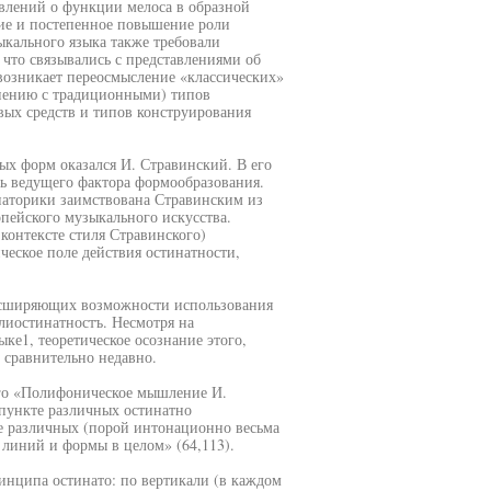
влений о функции мелоса в образной
ние и постепенное повышение роли
ыкального языка также требовали
 что связывались с представлениями об
возникает переосмысление «классических»
внению с традиционными) типов
вых средств и типов конструирования
х форм оказался И. Стравинский. В его
ль ведущего фактора формообразования.
наторики заимствована Стравинским из
пейского музыкального искусства.
контексте стиля Стравинского)
ческое поле действия остинатности,
асширяющих возможности использования
лиостинатностъ. Несмотря на
ке1, теоретическое осознание этого,
 сравнительно недавно.
ого «Полифоническое мышление И.
апункте различных остинатно
ие различных (порой интонационно весьма
 линий и формы в целом» (64,113).
инципа остинато: по вертикали (в каждом