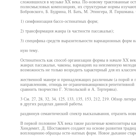
сложившихся в музыке XX века. По-новому трактованные ос
полисмысловых композициях, их структурные нормы изучаютс
Бобровского, Б. Будрина, Н. Бать, М. Этингера, Я. Гиршмана
1) симфонизация бассо-остинатных форм;
2) трансформация жанра (в частности пассакальи);
3) специфика средств выразительности вариационных форм на
ную тему.
Остинатность как способ организации формы в начале XX ве
жанрах пассакальи, чаконы, вариациях на неизменную мелод
возможность не только возродить характерный для их классич
жественной манере и принадлежащих различным (а порой и
направлениям, отнюдь не ограничивающимися репетитивной м
сравнить творчество Г. Уствольской и А. Тертеряна).
3 См. 27, 28, 32, 34, 125, 133, 135, 153, 212, 219. Обзор лит
в других разделах данной работы.
раздвинув семантический спектр высказывания, отразить нов
В первой половине XX века такие различные композиторы как 
Хиндемит, Д. Шостакович создают на основе развития тради
воплощению образцы ости-натных форм. Новое дыхание стар