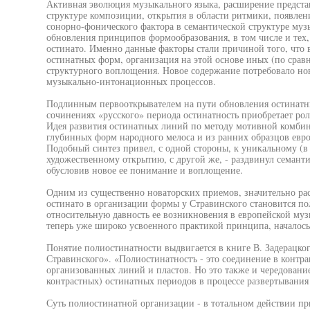
Активная эволюция музыкального языка, расширение предста
структуре композиции, открытия в области ритмики, появле
сонорно-фонического фактора в семантической структуре муз
обновления принципов формообразования, в том числе и тех,
остинато. Именно данные факторы стали причиной того, что 
остинатных форм, организация на этой основе иных (по сра
структурного воплощения. Новое содержание потребовало но
музыкально-интонационных процессов.
Подлинным первооткрывателем на пути обновления остинатны
сочинениях «русского» периода остинатность приобретает ро
Идея развития остинатных линий по методу мотивной комби
глубинных форм народного мелоса и из ранних образцов евро
Подобный синтез привел, с одной стороны, к уникальному (в 
художественному открытию, с другой же, - раздвинул семанти
обусловив новое ее понимание и воплощение.
Одним из существенно новаторских приемов, значительно р
остинато в организации формы у Стравинского становится по
относительную давность ее возникновения в европейской музы
теперь уже широко усвоенного практикой принципа, началось
Понятие полиостинатности выдвигается в книге В. Задерацк
Стравинского». «Полиостинатностъ - это соединение в контр
организованных линий и пластов. Но это также и чередован
контрастных) остинатных периодов в процессе развертывания
Суть полиостинатной организации - в тотальном действии пр