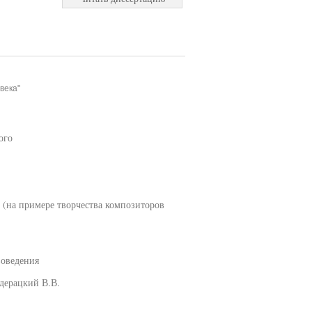
века"
ого
 (на примере творчества композиторов
воведения
дерацкий В.В.