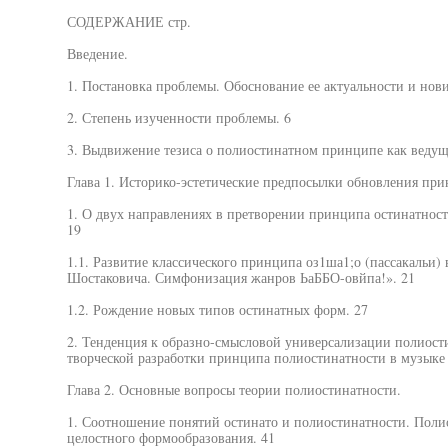
СОДЕРЖАНИЕ стр.
Введение.
1. Постановка проблемы. Обоснование ее актуальности и нов
2. Степень изученности проблемы. 6
3. Выдвижение тезиса о полиостинатном принципе как ведущ
Глава 1. Историко-эстетические предпосылки обновления при
1. О двух направлениях в претворении принципа остинатнос
19
1.1. Развитие классического принципа оз1ша1;о (пассакальи) 
Шостаковича. Симфонизация жанров ЬаББО-овйпа!». 21
1.2. Рождение новых типов остинатных форм. 27
2. Тенденция к образно-смысловой универсализации полиост
творческой разработки принципа полиостинатности в музыке 
Глава 2. Основные вопросы теории полиостинатности.
1. Соотношение понятий остинато и полиостинатности. Поли
целостного формообразования. 41