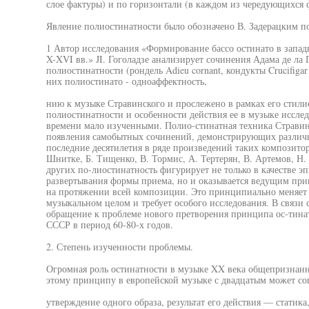
слое фактуры) и по горизонтали (в каждом из чередующихся
Явление полиостинатности было обозначено В. Задерацким п
1 Автор исследования «Формирование бассо остинато в запа
X-XVI вв.» JI. Гоголадзе анализирует сочинения Адама де ла 
полиостинатности (рондель Adieu cornant, кондукты Crucifigar
них полиостинато - одноаффектность,
нию к музыке Стравинского и прослежено в рамках его стили
полиостинатности и особенности действия ее в музыке исслед
времени мало изученными. Полио-стинатная техника Стравин
появления самобытных сочинений, демонстрирующих различн
последние десятилетия в ряде произведений таких композиторо
Шнитке, Б. Тищенко, В. Тормис, А. Тертерян, В. Артемов, Н.
других по-лиостинатность фигурирует не только в качестве э
развертывания формы приема, но и оказывается ведущим пр
на протяжении всей композиции. Это принципиально меняет
музыкальном целом и требует особого исследования. В связи 
обращение к проблеме нового претворения принципа ос-тина
СССР в период 60-80-х годов.
2. Степень изученности проблемы.
Огромная роль остинатности в музыке XX века общепризнанн
этому принципу в европейской музыке с двадцатым может с
утверждение одного образа, результат его действия — статика,