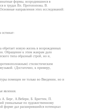
тинатные формы, возродившиеся в
я в трудах Вл. Протопопова, В.
. Основные направления этих исследований:
 остинат-
ка обретает новую жизнь в возрожденных
ию. Обращение к этим жанрам дало
еского типа образный строй, но и,
 противоположным) стилистическим
узыкой. (Достаточно, к примеру,
ературы помещен не только во Введении, но и
ые явления.
А. Берг, А.Веберн, Б. Бриттен, П.
ций уникальные по художественному
ой форме дал расширившийся потенциал