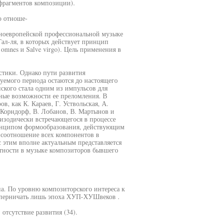
 фрагментов композиции).
о отноше-
дноевропейской профессиональной музыке
Гал-ля, в которых действует принцип
 omnes и Salve virgo). Цель применения в
стики. Однако пути развития
уемого периода остаются до настоящего
ского стала одним из импульсов для
ые возможности ее преломления. В
в, как К. Караев, Г. Уствольская, А.
 Корндорф, В. Лобанов, В. Мартынов и
пизодически встречающегося в процессе
инципом формообразования, действующим
 соотношение всех компонентов в
с этим вполне актуальным представляется
тности в музыке композиторов бывшего
а. По уровню композиторского интереса к
оперничать лишь эпоха ХУП-ХУШвеков .
 отсутствие развития (34).