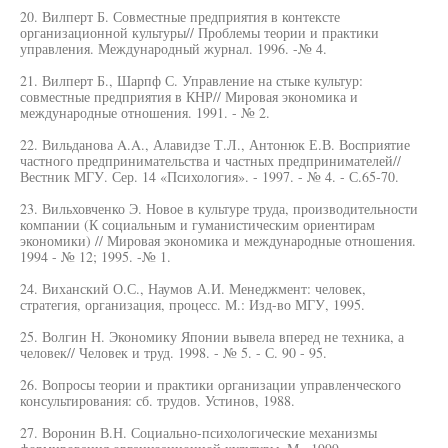
20. Вилперт Б. Совместные предприятия в контексте
организационной культуры// Проблемы теории и практики
управления. Международный журнал. 1996. -№ 4.
21. Вилперт Б., Шарпф С. Управление на стыке культур:
совместные предприятия в КНР// Мировая экономика и
международные отношения. 1991. - № 2.
22. Вильданова A.A., Алавидзе Т.Л., Антонюк Е.В. Восприятие
частного предпринимательства и частных предпринимателей//
Вестник МГУ. Сер. 14 «Психология». - 1997. - № 4. - С.65-70.
23. Вильховченко Э. Новое в культуре труда, производительности
компании (К социальным и гуманистическим ориентирам
экономики) // Мировая экономика и международные отношения.
1994 - № 12; 1995. -№ 1.
24. Виханский О.С., Наумов А.И. Менеджмент: человек,
стратегия, организация, процесс. М.: Изд-во МГУ, 1995.
25. Волгин Н. Экономику Японии вывела вперед не техника, а
человек// Человек и труд. 1998. - № 5. - С. 90 - 95.
26. Вопросы теории и практики организации управленческого
консультирования: сб. трудов. Устинов, 1988.
27. Воронин В.Н. Социально-психологические механизмы