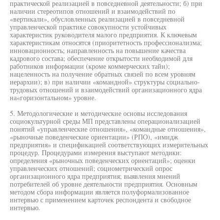
практической реализацией в повседневной деятельности; б) при
наличии стереотипов отношений и взаимодействий по
«вертикали», обусловленных реализацией в повседневной
управленческой практике совокупности устойчивых
характеристик руководителя малого предприятия. К ключевым
характеристикам относятся (приоритетность профессионализма;
инновационность; направленность на повышение качества
кадрового состава; обеспечение открытости необходимой для
работников информации (кроме коммерческих тайн);
нацеленность на получение обратных связей по всем уровням
иерархии); в) при наличии «командной» структуры социально-
трудовых отношений и взаимодействий организационного ядра
на«горизонтальном» уровне.
5. Методологические и методические основы исследования
социокультурной среды МП представлены операционализацией
понятий «управленческие отношения», «командные отношения»,
«рыночные поведенческие ориентации» (РПО), «имидж
предприятия» и спецификацией соответствующих измерительных
процедур. Процедурами измерения выступают методики:
определения «рыночных поведенческих ориентаций»; оценки
управленческих отношений; социометрический опрос
организационного ядра предприятия; выявления мнений
потребителей об уровне деятельности предприятия. Основным
методом сбора информации является полуформализованное
интервью с применением карточек респондента и свободное
интервью.