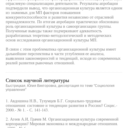
отраслевую специализацию деятельности. Результаты апробации
подтвердили вывод, что организационная культура является одним
из значимых для МП факторов повышения
конкурентоспособности и развития независимо от отраслевой
принадлежности. По итогам апробации практически обоснована
роль организационной культуры в самоорганизации группы.
Полученные выводы также подчеркивают адекватность
разработанных теоретико-методологический и методических
основ исследования организационной культуры МП.
В связи с этим проблематика организационной культуры имеет
дальнейшие перспективы в части углубления ее анализа,
выявления закономерностей и тенденций, исходя из современных
реалий развития рыночных отношений.
Список научной литературы
Быстрицкая, Юлия Викторовна, диссертация по теме "Социология
управления"
1. Авдошина Н.В., Тухумцев Б.Г. Социально-трудовые
отношения: состояние и тенденции развития в России// Социс.-
2000.- № 1. - С. 141-143.
2. Агеев А.И, Грачев М. Организационная культура современной
корпорации// Мировая экономика и международные отношения.