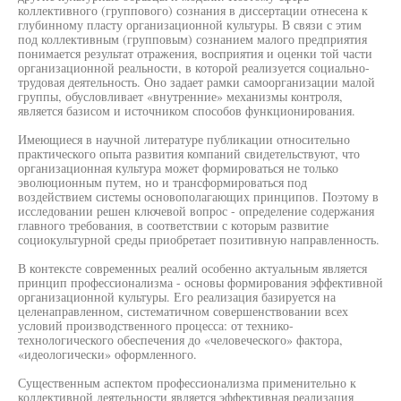
коллективного (группового) сознания в диссертации отнесена к
глубинному пласту организационной культуры. В связи с этим
под коллективным (групповым) сознанием малого предприятия
понимается результат отражения, восприятия и оценки той части
организационной реальности, в которой реализуется социально-
трудовая деятельность. Оно задает рамки самоорганизации малой
группы, обусловливает «внутренние» механизмы контроля,
является базисом и источником способов функционирования.
Имеющиеся в научной литературе публикации относительно
практического опыта развития компаний свидетельствуют, что
организационная культура может формироваться не только
эволюционным путем, но и трансформироваться под
воздействием системы основополагающих принципов. Поэтому в
исследовании решен ключевой вопрос - определение содержания
главного требования, в соответствии с которым развитие
социокультурной среды приобретает позитивную направленность.
В контексте современных реалий особенно актуальным является
принцип профессионализма - основы формирования эффективной
организационной культуры. Его реализация базируется на
целенаправленном, систематичном совершенствовании всех
условий производственного процесса: от технико-
технологического обеспечения до «человеческого» фактора,
«идеологически» оформленного.
Существенным аспектом профессионализма применительно к
коллективной деятельности является эффективная реализация