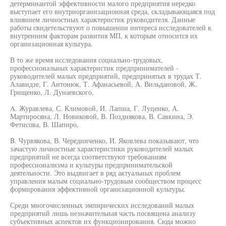
детерминантой эффективности малого предприятия нередко
выступает его внутриорганизационная среда, складывающаяся под
влиянием личностных характеристик руководителя. Данные
работы свидетельствуют о повышении интереса исследователей к
внутренним факторам развития МП, к которым относится их
организационная культура.
В то же время исследования социально-трудовых,
профессиональных характеристик предпринимателей -
руководителей малых предприятий, предпринятых в трудах Т.
Алавидзе, Г. Антонюк, Т. Афанасьевой, А. Вильдановой, Ж.
Грищенко, Л. Дунаевского,
A. Журавлева, С. Климовой, И. Лапша, Г. Луценко, А.
Мартиросяна, Л. Новиковой, В. Позднякова, В. Савкина, Э.
Фетисова, В. Шапиро,
B. Чурвякова, В. Чередниченко, И. Яковлева показывают, что
зачастую личностные характеристики руководителей малых
предприятий не всегда соответствуют требованиям
профессионализма и культуры предпринимательской
деятельности. Это выдвигает в ряд актуальных проблем
управления малым социально-трудовым сообществом процесс
формирования эффективной организационной культуры.
Среди многочисленных эмпирических исследований малых
предприятий лишь незначительная часть посвящена анализу
субъективных аспектов их функционирования. Сюда можно