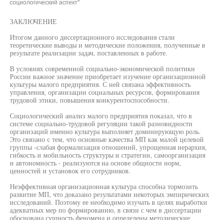
социологический аспект"
ЗАКЛЮЧЕНИЕ
Итогом данного диссертационного исследования стали
теоретические выводы и методические положения, полученные в
результате реализации задач, поставленных в работе.
В условиях современной социально-экономической политики
России важное значение приобретает изучение организационной
культуры малого предприятия. С ней связана эффективность
управления, организации социальных ресурсов, формирования
трудовой этики, повышения конкурентоспособности.
Социологический анализ малого предприятия показал, что в
системе социально-трудовой регуляции такой разновидности
организаций именно культура выполняет доминирующую роль.
Это связано с тем, что основные качества МП как малой целевой
группы -слабая формализация отношений, упрощенная иерархия,
гибкость и мобильность структуры и стратегии, самоорганизация
и автономность - реализуются на основе общности норм,
ценностей и установок его сотрудников.
Неэффективная организационная культура способна тормозить
развитие МП, что доказано результатами некоторых эмпирических
исследований. Поэтому ее необходимо изучать в целях выработки
адекватных мер по формированию, в связи с чем в диссертации
обоснована сущность феномена и определены методические