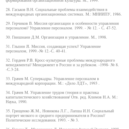
формирования организационной культуры. М., 1999.
28. Гаськов В.Н. Социальные проблемы взаимодействия в
международных организационных системах. М.: МНИИПУ, 1986.
29. Герчиков В. Миссия организации и особенности управления
персоналом// Управление персоналом. 1999. - № 12. - С. 47-52.
30. Гвишиани Д.М. Организация и управление. М., 1998.
31. Глызин JI. Миссия, создающая успех// Управление
персоналом, 1999.-№ 12.-С. 40-41.
32. Гордеев P.B. Кросс-культурные проблемы международного
менеджмента// Менеджмент в России и за рубежом. -1998- № 8.
-С.3-24.
33. Грачев М. Суперкадры. Управление персоналом в
международной корпорации. М.: «Дело ЛДТ», 1993 .
34. Грачев М. Управление трудом (теория и практика
капиталистического хозяйствования/ Отв. ред. Климов H.A. М.:
Наука, 1990.
35. Грищенко Ж.М., Новикова Л.Г., Лапша И.Н. Социальный
портрет мелкого и среднего предпринимателя в России//
Политические исследования. 1993. - № 3.