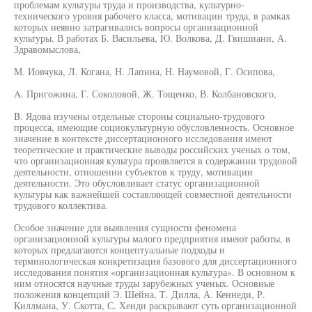
проблемам культуры труда и производства, культурно-
технического уровня рабочего класса, мотивации труда, в рамках
которых неявно затрагивались вопросы организационной
культуры. В работах Б. Васильева, Ю. Волкова, Д. Гвишиани, А.
Здравомыслова,
М. Иовчука, Л. Когана, Н. Лапина, Н. Наумовой, Г. Осипова,
A. Пригожина, Г. Соколовой, Ж. Тощенко, В. Колбановского,
B. Ядова изучены отдельные стороны социально-трудового
процесса, имеющие социокультурную обусловленность. Основное
значение в контексте диссертационного исследования имеют
теоретические и практические выводы российских ученых о том,
что организационная культура проявляется в содержании трудовой
деятельности, отношении субъектов к труду, мотивации
деятельности. Это обусловливает статус организационной
культуры как важнейшей составляющей совместной деятельности
трудового коллектива.
Особое значение для выявления сущности феномена
организационной культуры малого предприятия имеют работы, в
которых предлагаются концептуальные подходы и
терминологическая конкретизация базового для диссертационного
исследования понятия «организационная культура». В основном к
ним относятся научные труды зарубежных ученых. Основные
положения концепций Э. Шейна, Т. Дилла, А. Кеннеди, Р.
Киллмана, У. Скотта, С. Хенди раскрывают суть организационной