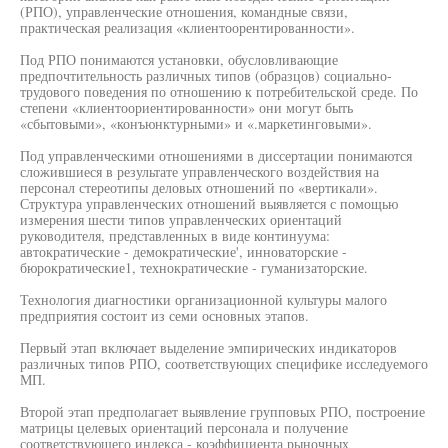
(РПО), управленческие отношения, командные связи,
практическая реализация «клиентоорентированности».
Под РПО понимаются установки, обусловливающие
предпочтительность различных типов (образцов) социально-
трудового поведения по отношению к потребительской среде. По
степени «клиентоориентированности» они могут быть
«сбытовыми», «конъюнктурными» и «.маркетинговыми».
Под управленческими отношениями в диссертации понимаются
сложившиеся в результате управленческого воздействия на
персонал стереотипы деловых отношений по «вертикали».
Структура управленческих отношений выявляется с помощью
измерения шести типов управленческих ориентаций
руководителя, представленных в виде континуума:
автократические - демократические', инноваторские -
бюрократические1, технократические - гуманизаторские.
Технология диагностики организационной культуры малого
предприятия состоит из семи основных этапов.
Первый этап включает выделение эмпирических индикаторов
различных типов РПО, соответствующих специфике исследуемого
МП.
Второй этап предполагает выявление групповых РПО, построение
матрицы целевых ориентаций персонала и получение
соответствующего индекса - коэффициента рыночных