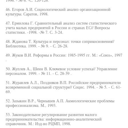
1996. - № 6. -С. 120-126.
46. Егоров А.И. Социологический анализ организационной
культуры. Саратов, 1998.
47. Ермилова Г. Сравнительный анализ систем статистического
учета малых предприятий в России и странах ЕС// Вопросы
статистики. -1998. -№ 7. С. 3-24.
48. Жданова Т. Культура и персонал: точки соприкосновения//
Библиотека. 1999. - № 9. - С. 26-28.
49. Жуков В.И. Реформы в России: 1985-1995 гг. М.: «Союз», 1997
.
50. Жуплев А., Шеин В. Ключевое условие успеха// Управление
персоналом. 1999. - № 11. - С. 28-39 .
51. Журавлев А.Л., Поздняков В.П. Российские предприниматели
всовременной социальной структуре// Социс. 1994. - № 5. - С. 61-
69.
52. Зазыкин В.Р., Чернышев А.П. Акмеологические проблемы
профессионализма. М., 1993.
53. Законодательное регулирование развития малого
предпринимательства: информационно-аналитический
справочник. М.: Изд-во РЦМП, 1998.