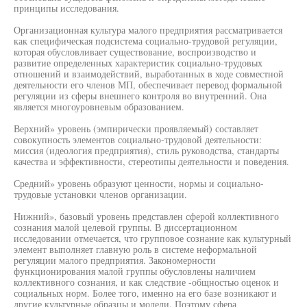
принципы исследования.
Организационная культура малого предприятия рассматривается
как специфическая подсистема социально-трудовой регуляции,
которая обусловливает существование, воспроизводство и
развитие определенных характеристик социально-трудовых
отношений и взаимодействий, выработанных в ходе совместной
деятельности его членов МП, обеспечивает перевод формальной
регуляции из сферы внешнего контроля во внутренний. Она
является многоуровневым образованием.
Верхний» уровень (эмпирически проявляемый) составляет
совокупность элементов социально-трудовой деятельности:
миссия (идеология предприятия), стиль руководства, стандарты
качества и эффективности, стереотипы деятельности и поведения.
Средний» уровень образуют ценности, нормы и социально-
трудовые установки членов организации.
Нижний», базовый уровень представлен сферой коллективного
сознания малой целевой группы. В диссертационном
исследовании отмечается, что групповое сознание как культурный
элемент выполняет главную роль в системе неформальной
регуляции малого предприятия. Закономерности
функционирования малой группы обусловлены наличием
коллективного сознания, и как следствие -общностью оценок и
социальных норм. Более того, именно на его базе возникают и
другие культурные образцы и модели. Поэтому сфера