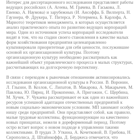
Интерес для диссертационного исследования представляют работы
ведущих российских (А. Агеева, М. Грачева, В. Гаськова, Л.
Евенко, А. Наумова) и зарубежных (И. Ансоффа, Б. Вилперта, Н.
Гаузнера, Ф. Друкера, Т. Питерса, Р. Уотермена, Б. Карлофа, А.
Мариото) теоретиков менеджмента, в которых осуществляется
анализ практического опыта по развитию ведущих корпораций
мира. Один из источников успеха корпораций исследователи
видят в том, что на стадии своего становления в качестве малых
форм хозяйствования предприятия целенаправленно
культивировали приоритетные для себя ценности, послужившие
основой их организационной культуры. Поэтому
организационную культуру необходимо рассматривать как
важнейший объект управленческого процесса в малых структурах,
рассчитывающих на долгосрочную перспективу.
В связи с переходом к рыночным отношениям активизировались
исследования организационной культуры в России. В. Воронин,
Л. Глызин, В. Козлов, С. Липатов, В. Макарова, А. Макарычев, М.
Павлова, Ю. Пярнц, И. Прокопенко, А. Пригожин, С. Щербина,
М. Хучек, У. Чукаева рассматривают ее как один из важнейших
ресурсов успешной адаптации отечественных предприятий к
новым социально-экономическим условиям. МП занимают особую
нишу среди предприятий. Они представляют собой, как правило,
малые трудовые коллективы, функционирующие на качественно
новых принципах, нежели в дореформенный период. Поэтому
остро встает вопрос о новом подходе в управлении такими
коллективами. В трудах Э. Уткина, А. Кочетковой, В. Грибова, Н.
Сирополиса, Д. Штайнкоффа, Д. Берджеса отмечается, что