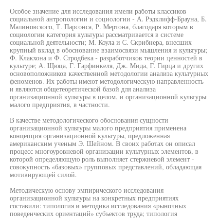
Особое значение для исследования имели работы классиков
социальной антропологии и социологии - А. Рэдклифф-Брауна, Б.
Малиновского, Т. Парсонса, Р. Мертона, благодаря которым в
социологии категория культуры рассматривается в системе
социальной деятельности; М. Коула и С. Скрибнера, внесших
крупный вклад в обоснование взаимосвязи мышления и культуры;
Ф. Клакхона и Ф. Стродбека - разработчиков теории ценностей в
культуре; А. Щюца, Г. Гарфинкеля, Дж. Мида, Г. Гирца и других
основоположников качественной методологии анализа культурных
феноменов. Их работы имеют методологическую направленность
и являются общетеоретической базой для анализа
организационной культуры в целом, и организационной культуры
малого предприятия, в частности.
В качестве методологического обоснования сущности
организационной культуры малого предприятия применена
концепция организационной культуры, предложенная
американским ученым Э. Шейном. В своих работах он описал
процесс многоуровневой организации культурных элементов, в
которой определяющую роль выполняет стержневой элемент -
совокупность «базовых» групповых представлений, обладающая
мотивирующей силой.
Методическую основу эмпирического исследования
организационной культуры на конкретных предприятиях
составили: типология и методика исследования «рыночных
поведенческих ориентаций» субъектов труда; типология