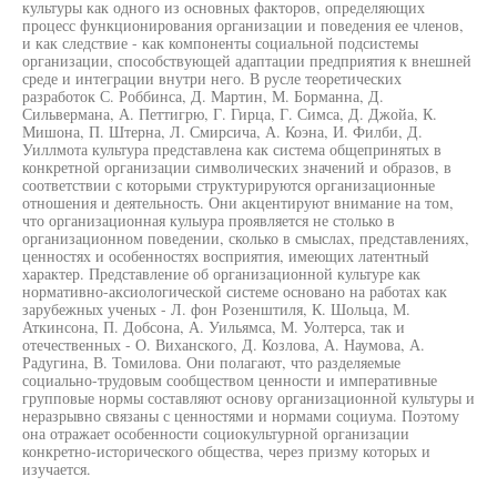
культуры как одного из основных факторов, определяющих
процесс функционирования организации и поведения ее членов,
и как следствие - как компоненты социальной подсистемы
организации, способствующей адаптации предприятия к внешней
среде и интеграции внутри него. В русле теоретических
разработок С. Роббинса, Д. Мартин, М. Борманна, Д.
Сильвермана, А. Петтигрю, Г. Гирца, Г. Симса, Д. Джойа, К.
Мишона, П. Штерна, Л. Смирсича, А. Коэна, И. Филби, Д.
Уиллмота культура представлена как система общепринятых в
конкретной организации символических значений и образов, в
соответствии с которыми структурируются организационные
отношения и деятельность. Они акцентируют внимание на том,
что организационная кулыура проявляется не столько в
организационном поведении, сколько в смыслах, представлениях,
ценностях и особенностях восприятия, имеющих латентный
характер. Представление об организационной культуре как
нормативно-аксиологической системе основано на работах как
зарубежных ученых - Л. фон Розенштиля, К. Шольца, М.
Аткинсона, П. Добсона, А. Уильямса, М. Уолтерса, так и
отечественных - О. Виханского, Д. Козлова, А. Наумова, А.
Радугина, В. Томилова. Они полагают, что разделяемые
социально-трудовым сообществом ценности и императивные
групповые нормы составляют основу организационной культуры и
неразрывно связаны с ценностями и нормами социума. Поэтому
она отражает особенности социокультурной организации
конкретно-исторического общества, через призму которых и
изучается.