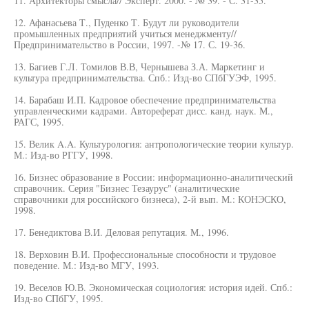
11. Архитекторы смысла// Эксперт. 2000. - № 39. - С. 31-35.
12. Афанасьева Т., Пуденко Т. Будут ли руководители
промышленных предприятий учиться менеджменту//
Предпринимательство в России, 1997. -№ 17. С. 19-36.
13. Багиев Г.Л. Томилов В.В, Чернышева З.А. Маркетинг и
культура предпринимательства. Спб.: Изд-во СПбГУЭФ, 1995.
14. Барабаш И.П. Кадровое обеспечение предпринимательства
управленческими кадрами. Автореферат дисс. канд. наук. М.,
РАГС, 1995.
15. Велик A.A. Культурология: антропологические теории культур.
М.: Изд-во РГГУ, 1998.
16. Бизнес образование в России: информационно-аналитический
справочник. Серия "Бизнес Тезаурус" (аналитические
справочники для российского бизнеса), 2-й вып. М.: КОНЭСКО,
1998.
17. Бенедиктова В.И. Деловая репутация. М., 1996.
18. Верховин В.И. Профессиональные способности и трудовое
поведение. М.: Изд-во МГУ, 1993.
19. Веселов Ю.В. Экономическая социология: история идей. Спб.:
Изд-во СПбГУ, 1995.