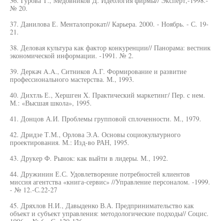
36. Гурова Т., Медовников Д. Идеология фирмы// Эксперт,-1998.-
№ 20.
37. Данилова Е. Менталопрокат// Карьера. 2000. - Ноябрь. - С. 19-
21.
38. Деловая культура как фактор конкуренции// Панорама: вестник
экономической информации. -1991. № 2.
39. Деркач A.A., Ситников А.Г. Формирование и развитие
профессионального мастерства. М., 1993.
40. Дихтль Е., Хершген X. Практический маркетинг/ Пер. с нем.
М.: «Высшая школа», 1995.
41. Донцов А.И. Проблемы групповой сплоченности. М., 1979.
42. Дридзе Т.М., Орлова Э.А. Основы социокультурного
проектирования. М.: Изд-во РАН, 1995.
43. Друкер Ф. Рынок: как выйти в лидеры. М., 1992.
44. Дружинин Е.С. Удовлетворение потребностей клиентов
миссия агентства «книга-сервис» //Управление персоналом. -1999.
- № 12.-С.22-27
45. Дряхлов Н.И., Давыденко В.А. Предпринимательство как
объект и субъект управления: методологические подходы// Социс.