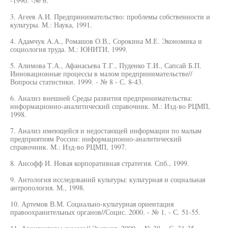
-1990. -№ 6.
3. Агеев А.И. Предпринимательство: проблемы собственности и
культуры. М.: Наука, 1991.
4. Адамчук A.A., Ромашов О.В., Сорокина М.Е. Экономика и
социология труда. М.: ЮНИТИ, 1999.
5. Алимова Т.А., Афанасьева Т.Г., Пуденко Т.И., Сапсай Б.П.
Инновационные процессы в малом предпринимательстве//
Вопросы статистики. 1999. - № 8 - С. 8-43.
6. Анализ внешней Среды развития предпринимательства:
информационно-аналитический справочник. М.: Изд-во РЦМП,
1998.
7. Анализ имеющейся и недостающей информации по малым
предприятиям России: информационно-аналитический
справочник. М.: Изд-во РЦМП, 1997.
8. Ансофф И. Новая корпоративная стратегия. Спб., 1999.
9. Антология исследований культуры: культурная и социальная
антропология. М., 1998.
10. Артемов В.М. Социально-культурная ориентация
правоохранительных органов//Социс. 2000. - № 1. - С. 51-55.