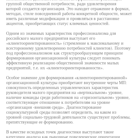
группой общественной потребности, ради удовлетворения
которой создается организация. Это находит отражение в формах,
методах, стиле повседневной работы конкретной общности, может
иметь различные модификации и проявляться в расстановке
акцентов, приобретающих статус ключевых ценностей.
Одним из значимых характеристик профессионализма для
российского малого предприятия выступает его
«клиентоориентированность» (стремление к максимальному и
всестороннему удовлетворению потребностей клиентов). Поэтому
под профессионализмом как структурообразующем принципе
формирования организационной культуры следует понимать
эффективную реализацию общественной значимости малых
предприятий, т.е. их «клиентоориентированности».
Особое значение для формирования «клиентоориентированной»
организационной культуры приобретают внутренние черты МП:
совокупность определенных управленческих характеристик
руководителя малого предприятия на «вертикальном» уровне,
наличие команды среди работников на «горизонтальном» уровне,
соответствующее отношение к потребителям на уровне
«организация -внешняя среда». Диагностирование
социокультурной среды позволяет определить, на каком из
уровней социально-трудовой деятельности существуют проблемы,
препятствующие ее формированию.
В качестве исходных точек диагностики выступают такие
категории анализа как рыночные поведенческие ориентации