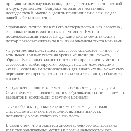
приемов разных научных школ, прежде всего компаративистской
и структуралистской. Опираясь на опыт отечественных
исследователей, можно выделить принципиально важные для
нашей работы положения:
• признаком мотива является его повторяемость и, как следствие,
его повышенная семантическая значимость. Именно
последовательный текстовый функционально-семантический
повтор позволяет считать те или иные элементы текста мотивами;
• в роли мотива может выступать любое смысловое «пятно», то
есть любой элемент текста на уровне композиции, сюжета,
образов. В границах каждого отдельного произведения мотивы
своеобразно комбинируются, образуют целые «комплексы» и
«узлы» (основанием возникновения для такого «узла» может быть
персонале, его пространственно-временные границы, события его
жизни);
• в художественном тексте мотивы соотносятся друг с другом.
Семантическое наполнение мотива обусловлено соотношением его
вариантов и комбинаций с другими мотивами.
Таким образом, при вычленении мотивов мы учитывали
следующие признаки: повторяемость, вариативность,
повышенную семантическую значимость.
В связи с тем, что предметом диссертационного исследования
являются ориентальные мотивы в поэзии дальневосточного