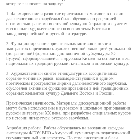
которые выносятся на защиту:
1. Формирование и развитие ориентальных мотивов в поэзии
дальневосточного зарубежья было обусловлено рецепцией
поэтами-эмигрантами восточной культурной традиции с учетом
всего опыта художественного освоения темы Востока в
западноевропейской и русской литературе.
2. Функционирование ориентальных мотивов в поэзии
эмигрантов определялось художественной эволюцией уникальной
(пограничной) формы западно-восточной субкультуры (О.
Бузуев), сформировавшейся в «русском Китае» на основе синтеза
национальных традиций русской, китайской и японской культур.
3. Художественный синтез этнокультурных ассоциативных
образно-мотивных рядов, взаимодействующих в едином
поэтическом пространстве лирики дальневосточного зарубежья,
обусловлен активным функционированием в ней традиционных
образных элементов культур Дальнего Востока и России.
Практическая значимость. Материалы диссертационной работы
могут быть использованы в вузовском и школьном преподавании
русской литературы XX века, при разработке специальных курсов
по истории литературы русского зарубежья.
Апробация работы. Работа обсуждалась на заседании кафедры
литературы ФГОУ ВПО «Амурский гуманитарно-педагогический
государственный университет». По теме диссертации были