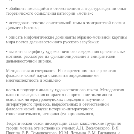
• обобщить имеющийся в отечественном литературоведении опыт
теоретического осмысления категории «мотив»;
• исследовать генезис ориентальной темы в эмигрантской поэзии
Дальнего Востока;
• описать мифологические доминанты образно-мотивной картины
мира поэтов дальневосточного русского зарубежья;
• выявить специфику художественного содержания ориентальных
мотивов, рассмотрев их функционирование в эмигрантской
дальневосточной лирике.
Методология исследования. На современном этапе развития
филологической науки становятся определяющими
многоаспектность и комплекс-
ность в подходе к анализу художественного текста. Методология
нашего исследования опирается на признание значимости
основных литературоведческих подходов к изучению
литературного процесса, выработанных в отечественной
филологической науке: историко-литературного,
сопоставительного, историко-функционального,
Теоретической базой диссертации стали классические труды по
теории мотива отечественных ученых А.Н. Веселовского, В.Я.
Проппа, Б.В. Томашевского, Ю.М. Лотмана, Б.М. Гаспарова, а