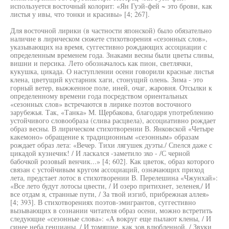
используется восточный колорит: «Ян Гуэй-фей ~ это брови, как
листья у ивы, что тонки и красивы» [4; 267].
Для восточной лирики (в частности японской) было обязательно
наличие в лирическом сюжете стихотворения «сезонных слов»,
указывающих на время, суггестивно рождающих ассоциации с
определенным временем года. Знаками весны были цветы сливы,
вишни и персика. Лето обозначалось как пион, светлячки,
кукушка, цикада. О наступлении осени говорили красные листья
клена, цветущий кустарник хаги, стонущий олень. Зима - это
горный ветер, выжженное поле, иней, очаг, жаровня. Отсылки к
определенному времени года посредством ориентальных
«сезонных слов» встречаются в лирике поэтов восточного
зарубежья. Так, «Танка» М. Щербакова, благодаря употреблению
устойчивого словообраза (слива расцвела), ассоциативно рождает
образ весны. В лирическом стихотворении В. Янковской «Четыре
какемоно» обращение к традиционным «сезонным» образам
рождает образ лета: «Вечер. Тихи лягушек дуэты./ Спелся даже с
цикадой кузнечик! / И ласкался -заметило эхо - /С черной
бабочкой розовый венчик...» [4; 602]. Как цветок, образ которого
связан с устойчивым кругом ассоциаций, означающих приход
лета, предстает лотос в стихотворении В. Перелешина «Чжунхай»:
«Все лето будут лотосы цвести, / И озеро притихнет, зеленея,/ И
все отдам я, странные пути, / За твой изгиб, прибрежная аллея»
[4; 393]. В стихотворениях поэтов-эмигрантов, суггестивно
вызывающих в сознании читателя образ осени, можно встретить
следующие «сезонные слова»: «А вокруг еще пылают клены, / И
синее неба генцианы, / И томящие, как зов влюбленной, / Звуки