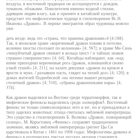
воздуха, в восточной традиции он ассоциируется с дождем,
туманом, облаками. Повелителем именно водной стихии,
дарящим людям влагу, как и принято в китайской культуре,
предстает это мифологическое чудище в стихотворении Вс.Н.
Иванова «Дракон». В лирике эмигрантов образ чудовища моясно
уви-
деть везде, ведь это «страна, что хранима драконами»4 [4;188].
Так, в японском храме «коричневый дракон изваян в потолке,
колючие хвосты сползают по колоннам» [4; 587]; в храме Ми-Синь
«чешуйчатый дракон свивает в кольца хвост / и тайных знаков
страшно совершенство» [4; 64]. Китайцы наблюдают, как «над
ними приподнял коричневые рога /дракон, извившийся своею
узкой тушей» [4; 211]; на халате девушки «дракон на кровле в
ярости и муке, / разъявши пасть, глядит на тихий дол» [4; 120]; в
домах жителей Поднебесной «на лесенке вышит резцами
столетний дракон» [4; 510], «убраны драконниками нары» [4;
374].
Как дракон выделялся на Востоке среди терратоморфов, так и
мифические фениксы выделялись среди зооморфов5. Восточный
феникс не только символизировал лето и юг, но и принадлежал к
типу царских животных: птица считалась эмблемой императрицы.
Это существо в стихотворениях Б. Волкова «Дракон, пожирающий
солнце», М. Коростовец «Феникс» сохраняет традиционное
значение, являясь эмблемой императрицы (регент Цы Си
царствовала в Китае с 1861 по 1908 годы). Мифологемы дракона и
феникса в поэтических текстах русских авторов становятся