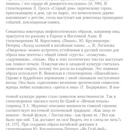
тишина, / что сердце ей доверится послушно» [4; 390]. В
стихотворении Л. Гроссе «Старый дом» лирическому герою,
приезжающему в дом, где он вырос, это вечнозеленое дерево
напоминает о детстве, сосна выступает как ровесница прошедших
событий, воплощенная память.
Семантика некоторых мифопоэтических образов, например ивы,
трактуется по-разному в Европе и Восточной Азии. В
стихотворениях М. Коростовец «Пекин», Ю. Крузенштерн-
Петерец «Холод осенний в китайском панно...», В. Логинова
«Оморочка» можно встретить устойчивые в русской поэзии для
образа ивы эпитеты с общей семой «грусть»: «плакучая»,
«задумчивая», «тихая». Ива в этих поэтических текстах выступает
как символ печали. Плакучая ива в западной культуре считалась
символом смерти, потому что росла на кладбище. Это значение
образа использует В. Янковская в стихотворении «Шанхайское».
Однако в буддийских верованиях с ивой связывали наступление
весны. Она была «однозначно весенним эротическим символом:
жрицы любви назывались «цветы и ивы» (Г. Бидерманн). В вое-
точной культуре дерево стало символом женственности. Так в
стихотворении танского поэта Бо Цзюй-и «Вечная печаль»
(перевод Л.З. Эйдлина) описание внешности главной героини
соответствует восточной поэтической традиции: «Как лицо ее
нежное - белый фужун, / Листья ивы - как брови ее. / Все как
было при ней. Так достанет ли сил/ Видеть это и слезы не лить?»
[4; 235]. При создании образа китайской девушки в
стихотворении Ю. Крузенштерн-Петерец «Ян Гуэй-фей»