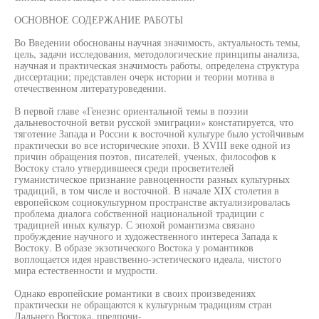
ОСНОВНОЕ СОДЕРЖАНИЕ РАБОТЫ
Во Введении обоснованы научная значимость, актуальность темы,
цель, задачи исследования, методологические принципы анализа,
научная и практическая значимость работы, определена структура
диссертации; представлен очерк истории и теории мотива в
отечественном литературоведении.
В первой главе «Генезис ориентальной темы в поэзии
дальневосточной ветви русской эмиграции» констатируется, что
тяготение Запада и России к восточной культуре было устойчивым
практически во все исторические эпохи. В XVIII веке одной из
причин обращения поэтов, писателей, ученых, философов к
Востоку стало утвердившееся среди просветителей
гуманистическое признание равноценности разных культурных
традиций, в том числе и восточной. В начале XIX столетия в
европейском социокультурном пространстве актуализировалась
проблема диалога собственной национальной традиции с
традицией иных культур. С эпохой романтизма связано
пробуждение научного и художественного интереса Запада к
Востоку. В образе экзотического Востока у романтиков
воплощается идея нравственно-эстетического идеала, чистого
мира естественности и мудрости.
Однако европейские романтики в своих произведениях
практически не обращаются к культурным традициям стран
Дальнего Востока, предпочи-