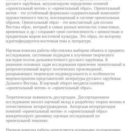
русского зарубежья, актуализируем определение понятий
«ориентальный мотив» и «ориентальный образ». Ориентальный
мотив - это устойчивый формально-содержательный компонент
художественного текста, воплощенный в системе ориентальных
образов. Ориентальный образ - это константный для поэзии
Востока образ, который в самых разных контекстах (смысловых,
временных и др.) сохраняет свою соотнесенность с ценностным и
предметным миром восточной культуры. Это образ, по которому
идентифицируется восточная тема в литературе.
Научная новизна работы обусловлена выбором объекта и предмета
исследования, системным подходом к изучению творческого
наследия поэтов дальневосточного русского зарубежья. К
решению основных задач исследования привлечен значительный и
репрезентативный корпус поэтических произведений,
раскрывающих творческую индивидуальность и особенности
мировосприятия представителей литературы русского зарубежья
Дальнего Востока. В научный оборот вводятся понятия
«ориентальный мотив» и «ориентальный образ».
Теоретическая значимость диссертации. Диссертационное
исследование вносит научный вклад в разработку теории мотива в
отечественном литературоведении. Авторская интерпретация
понятий «ориентальный мотив» и «ориентальный образ»
конкретизирует динамику научных исследований по
ориентальной тематике.
Научная новизна работы определяется основными положениями,