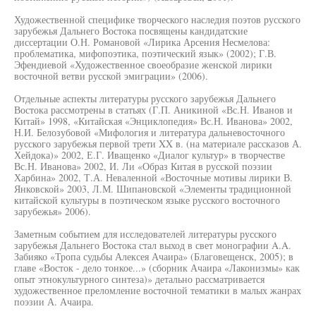
Художественной специфике творческого наследия поэтов русского
зарубежья Дальнего Востока посвящены кандидатские
диссертации О.Н. Романовой «Лирика Арсения Несмелова:
проблематика, мифопоэтика, поэтический язык» (2002); Г.В.
Эфендиевой «Художественное своеобразие женской лирики
восточной ветви русской эмиграции» (2006).
Отдельные аспекты литературы русского зарубежья Дальнего
Востока рассмотрены в статьях (Г.П. Аникиной «Вс.Н. Иванов и
Китай» 1998, «Китайская «Энциклопедия» Вс.Н. Иванова» 2002,
Н.И. Белозубовой «Мифология и литература дальневосточного
русского зарубежья первой трети XX в. (на материале рассказов А.
Хейдока)» 2002, Е.Г. Иващенко «Диалог культур» в творчестве
Вс.Н. Иванова» 2002, И. Ли «Образ Китая в русской поэзии
Харбина» 2002, Т.А. Неваленной «Восточные мотивы лирики В.
Янковской» 2003, Л.М. Шипановской «Элементы традиционной
китайской культуры в поэтическом языке русского восточного
зарубежья» 2006).
Заметным событием для исследователей литературы русского
зарубежья Дальнего Востока стал выход в свет монографии A.A.
Забияко «Тропа судьбы Алексея Ачаира» (Благовещенск, 2005); в
главе «Восток - дело тонкое...» (сборник Ачаира «Лаконизмы» как
опыт этнокультурного синтеза)» детально рассматривается
художественное преломление восточной тематики в малых жанрах
поэзии А. Ачаира.