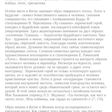
мэйхуа, лотос, хризантема.
Особое место в Китае занимает образ священного лотоса. Лотос в
буддизме - символ божественного начала в человеке, синоним
совершенства; его связывают с изображением Будды. В
стихотворении В. Перелешина «Ху-синьтин» лирический герой,
находясь в буддийском храме, наслаждается атмосферой покоя,
умиротворения. Здесь акцентировано внимание на двух образах:
«золоченая» Гуаньинь — бодхисаттва буддийского пантеона; Чжи
Хуа - художник и монах, сакральный персонаж восточного мира
культуры, обретший святость, благодаря своему аскетическому
образу жизни. Духовное бессмертие этих святых символизируют
неувядающие лотосы. Сложная семантика цветка находит свое
художественное воплощение и в стихотворении Е. Рачинской
«Лотос». Композиция произведения строится на контрасте образов
восточного человека и европейца. Несмотря на бедность, азиат
оказывается богат духовно: он не продает, а дарит лотос
иностранцу. Лирический герой не только эстетизирует красоту
цветка, но и наделяет ее способностью пробуждать в человеке
нравственные чувства. Лотос в руках «полудикаря» становится
символом внутренней чистоты, символом благородства человека,
который хотя и живет среди обывательской грязи, но остается чист
душой. В этой связи нельзя не согласиться с китайским поэтом
Мэн Хаожанем (перевод Л.З. Эйдлина): «Ты посмотри, как чист и
светел лотос, /Иты поймешь, как сердце не грязнится!»1 [7; 176].
Образ вишни в Китае и Японии всегда ассоциировался с
приходом весны. Как символ этого времени года, она предстает