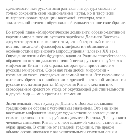
Дальневосточная русская эмигрантская литература смогла не
только сохранить свои национальные черты, но и творчески
интерпретировать традиции восточной культуры, что в
значительной степени обусловило её художественное своеобразие.
Во второй главе «Мифологические доминанты образно-мотивной
картины мира в поэзии русского зарубежья Дальнего Востока»
аргументируется положение о том, что обостренный интерес
поэтов, писателей, философов к мифологии объясняется
особенностями кризисного мироощущения человека XX века.
Ощущение жизни без будущего, вдали от Родины способствовало
обращению поэтов дальневосточной ветви русского зарубежья к
мифологии Китая - той страны, которая дала приют многим
русским эмигрантам. Основная тема любой мифологии -
космизация хаоса, упорядочение земной жизни. Эту гармонию и
пытались обрести в приобщении к древней восточной мифологии
русские поэты-эмигранты. Мифология Китая стала для них
своеобразным средством ухода от окружающей действительности
в другой мир — мир красоты и гармонии.
Значительный пласт культуры Дальнего Востока составляют
традиционные образы с устойчивым значением. Это значение
восточных мифологем находит художественное воплощение в
стихотворениях поэтов зарубежья Дальнего Востока. Для русского
человека символом Китая, его неотъемлемой частью, становится
образ дракона. В отличие от западной традиции, где дракон
обычно ассоциировался с разрушительными стихиями огня и