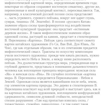
мифопоэтической картиной мира, определенным временем года;
некоторые из образов сохраняют восточную семантику, другие же,
перенесенные в иной культурный контекст, переосмысляются. Так,
например, в классической русской поэзии сосна представляет
«...часть угрюмого, сурового пейзажа, вокруг нее царит глушь,
сумрак, тишина» (М. Эпштейн). В поэзии «русского Китая»
значение образа сосны трансформируется под воздействием
восточной культурной традиции: она предстает «истинным
деревом жизни». В таком мифопоэтическом значении образ
одинокой сосны, растущей на камнях, предстает в стихотворении
В. Перелешина «Картина». Пейзаж здесь соответствует сюжету
картин китайских художников (Го Си, Ван Вэй, Дун Юань, Ли
Чэн), где как отдельным образам, так и их сочетаниям придается
мифопоэтический смысл. Трактаты по искусству композиции
учили восточного художника: прежде чем начать рисовать, нужно
определить место Неба и Земли, а между ними расположить
пейзаж. Эта дуалистическая структура мира, утвержденная еще в
глубокой древности, представала в понимании дальневосточного
человека как воплощение принципа мироздания: мужская сила
«Ян» и женская сила «Инь». Не случайно поэтическая «картина
мира» В. Перелешина определяется Первоначалами - Небом и
Землей. Одинокая сосна является важнейшим после неба, земли,
гор элементом картины природы. Это дерево в стихотворении В.
Перелешина властвует над всей природой и выступает здесь, как и
на картинах китайских художников, воплощением конфуцианской
сдержанности, символом духовной стойкости, неподвластной
стихии разрушения: «Там над пропастью взвилась сосна, /
торжественно, спокойно, равнодушно, / и там царит такая