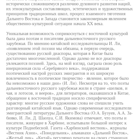
исторически сложившемуся различию духовного развития наций,
их этнокультурных составляющих, эстетических и художественных
принципов традиционных школ, процесс взаимного тяготения
Дальнего Востока и Запада становится закономерным явлением
общественно-культурной ситуации начала XX века.
Уникальная возможность соприкоснуться с восточной культурой
была дана поэтам и писателям дальневосточного русского
зарубежья. По мнению китайской исследовательницы И. Ли,
«появлением этой поэзии мы обязаны, в первую очередь,
существованию русской диаспоры, которая в Китае была
достаточно многочисленной. Однако далеко не все диаспоры
увлекаются поэзией. Здесь, на мой взгляд, сыграла свою роль
инерционная сила «Серебряного века», поддержавшая
поэтический настрой русских эмигрантов и их широкую
вовлеченность в поэтическое творчество - явление, которое было
бы невозможно в наши дни» (И. Ли). Несмотря на то, что поэты
дальневосточного русского зарубежья жили в стране «шелков, и
чая, и лотосов, и вееров», для литераторов, оказавшихся в Китае,
обращение к восточной традиции носило специфический
характер: многие русские художники слова не спешили учить
разговорный китайский язык. Однако современные исследователи
эмигрантской литературы Дальнего Востока (O.A. Бузуев, A.A. За-
бияко, И. Ли, Д. Шаохуа, С.И. Якимова) отмечают, что поэты и
писатели, живущие в Харбине, испытывали большой интерес к
культуре Поднебесной. Газета «Харбинский вестник», журналы
«Вестник Азии», «Понедельник», альманахи «Дальний Восток»,
«Желтый лик», «Китай» регулярно печатали на своих страницах