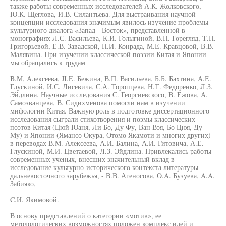
также работы современных исследователей А.К. Жолковского,
Ю.К. Щеглова, И.В. Силантьева. Для выстраивания научной
концепции исследования значимым явилось изучение проблемы
культурного диалога «Запад - Восток», представленной в
монографиях Л.С. Васильева, К.И. Голыгиной, В.Н. Горегляд, Т.П.
Григорьевой, Е.В. Завадской, Н.И. Конрада, М.Е. Кравцовой, В.В.
Малявина. При изучении классической поэзии Китая и Японии
мы обращались к трудам
B.М, Алексеева, JI.E. Бежина, В.П. Васильева, Б.Б. Бахтина, А.Е.
Глускиной, И.С. Лисевича, С.А. Торопцева, Н.Т. Федоренко, Л.З.
Эйдлина. Научные исследования С. Георгиевского, В. Ежова, А.
Самозванцева, В. Сидихменова помогли нам в изучении
мифологии Китая. Важную роль в подготовке диссертационного
исследования сыграли стихотворения и поэмы классических
поэтов Китая (Цюй Юаня, Ли Бо, Ду Фу, Ван Вэя, Бо Цюя, Ду
Му) и Японии (Яманоэ Окура, Отомо Якамоти и многих других)
в переводах В.М. Алексеева, А.И. Балина, А.И. Гитовича, А.Е.
Глускиной, М.И. Цветаевой, Л.З. Эйдлина. Привлекались работы
современных ученых, внесших значительный вклад в
исследование культурно-исторического контекста литературы
дальневосточного зарубежья, - В.В. Агеносова, O.A. Бузуева, A.A.
Забияко,
C.И. Якимовой.
В основу представлений о категории «мотив», ее
методологических возможностях положен комплекс идей и