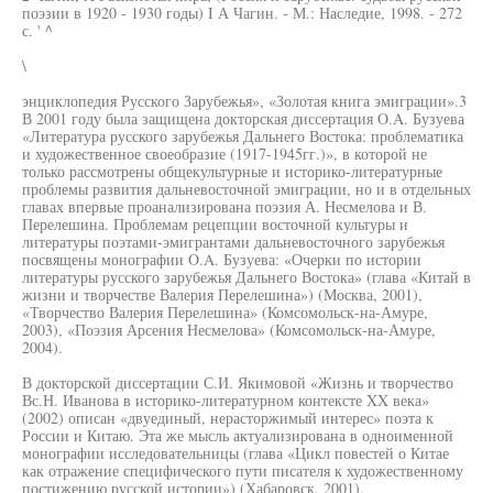
поэзии в 1920 - 1930 годы) I А Чагин. - М.: Наследие, 1998. - 272
с. ' ^
\
энциклопедия Русского Зарубежья», «Золотая книга эмиграции».3
В 2001 году была защищена докторская диссертация O.A. Бузуева
«Литература русского зарубежья Дальнего Востока: проблематика
и художественное своеобразие (1917-1945гг.)», в которой не
только рассмотрены общекультурные и историко-литературные
проблемы развития дальневосточной эмиграции, но и в отдельных
главах впервые проанализирована поэзия А. Несмелова и В.
Перелешина. Проблемам рецепции восточной культуры и
литературы поэтами-эмигрантами дальневосточного зарубежья
посвящены монографии O.A. Бузуева: «Очерки по истории
литературы русского зарубежья Дальнего Востока» (глава «Китай в
жизни и творчестве Валерия Перелешина») (Москва, 2001),
«Творчество Валерия Перелешина» (Комсомольск-на-Амуре,
2003), «Поэзия Арсения Несмелова» (Комсомольск-на-Амуре,
2004).
В докторской диссертации С.И. Якимовой «Жизнь и творчество
Вс.Н. Иванова в историко-литературном контексте XX века»
(2002) описан «двуединый, нерасторжимый интерес» поэта к
России и Китаю. Эта же мысль актуализирована в одноименной
монографии исследовательницы (глава «Цикл повестей о Китае
как отражение специфического пути писателя к художественному
постижению русской истории») (Хабаровск, 2001).