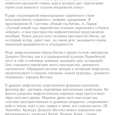
символом идеальной страны, вера в которую дает лирическому
герою силы выжить в «глухом ежедневном плену».
В ряде стихотворений мироощущение лирического героя
непосредственно сопряжено с мифами, преданиями. В
произведениях Н. Светлова «Новый год Китая», А. Паркау
«Лунный новый год» европейское сознание лирического субъекта
«вбирает» в свое пространство мифологические представления
китайцев. Чужое для русского человека пространство Китая, где,
на первый взгляд, царит хаос, на самом деле, оказывается своим,
лишенным враждебности и отчужденности.
Итак, мифологические образы Китая в лирике поэтов-эмигрантов
Дальнего Востока, как и в традиционной культуре Поднебесной,
несут в себе устойчивые значения, вызывают круг ассоциаций.
Они становятся атрибутами иного пространства, лишенного
хаотичности. Обращение русских авторов к китайской мифологии
свидетельствует о попытке освоения «чужой культуры», духовного
сближения с народом Востока.
В древних мифологиях существенную функцию выполняли
фитомор-фы - растения, наделяемые магическими свойствами. Во
многих развитых мифологических картинах мира присутствует
образ могучего дерева. Мировое древо часто выступает как
«система пространственных и духовных координат, соединяющих
небо и землю, верх и низ, правое и левое, все стороны света» (М.
Эпштейн). Культуру Дальнего Востока можно определить как
фитонимичную, поскольку Китай, Япония, Корея - страны