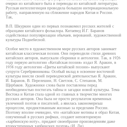
очерки из китайского быта и переводы из китайской литературы.
Русская интеллигенция проводила большую интернациональную
работу, направленную на сближение народов Китая и России.
Так,
В.П. Шкуркин один из первых познакомил русских жителей с
образцами китайского фольклора. Китаевед И.Г. Баранов
содействовал популяризации обычаев, верований, художественной
культуры Поднебесной.
Особое место в художественном мире русских авторов занимает
китайская классическая поэзия. Они переводили стихи древних
китайских авторов, выпускали сборники и антологии. Так, в 1926
году первую антологию «Китайская поэзия» издал Я. Аракин, в
1938 году антологию «Цветы китайской поэзии» выпускают
супруги Серебрянниковы. Особый вклад в освоение восточной
культуры внесли своей переводческой деятельностью Я. Аракин,
И. Баранов, В. Перелешин, Н. Светлов, С. Степанов, М.
Щербаков. Художники слова были поставлены перед
необходимостью постигать тайны и загадки новой культуры. Тема
Востока и Китая стала одной из главных в творчестве многих
русских авторов. Она была не просто результатом временных
увлечений поэтов и писателей, а явилась закономернъш
процессом, продиктованным жизнью за пределами России.
Поэтому вполне очевидно, что «китайские мотивы и образ Китая,
озвученный в русских рифмах, создают неповторимую
«харбинскую ноту», придают своеобразие произведениям даже
второстепенных харбинских поэтов» (И. Ли).