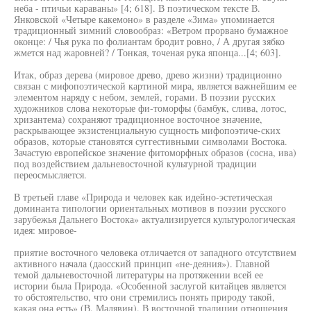
неба - птичьи караваны» [4; 618]. В поэтическом тексте В.
Янковской «Четыре какемоно» в разделе «Зима» упоминается
традиционный зимний словообраз: «Ветром прорвано бумажное
оконце: / Чья рука по фолиантам бродит ровно, / А другая зябко
жмется над жаровней? / Тонкая, точеная рука японца...[4; 603].
Итак, образ дерева (мировое древо, древо жизни) традиционно
связан с мифопоэтической картиной мира, является важнейшим ее
элементом наряду с небом, землей, горами. В поэзии русских
художников слова некоторые фи-томорфы (бамбук, слива, лотос,
хризантема) сохраняют традиционное восточное значение,
раскрывающее экзистенциальную сущность мифопоэтиче-ских
образов, которые становятся суггестивными символами Востока.
Зачастую европейское значение фитоморфных образов (сосна, ива)
под воздействием дальневосточной культурной традиции
переосмысляется.
В третьей главе «Природа и человек как идейно-эстетическая
доминанта типологии ориентальных мотивов в поэзии русского
зарубежья Дальнего Востока» актуализируется культурологическая
идея: мировое-
приятие восточного человека отличается от западного отсутствием
активного начала (даосский принцип «не-деяния»). Главной
темой дальневосточной литературы на протяжении всей ее
истории была Природа. «Особенной заслугой китайцев является
то обстоятельство, что они стремились понять природу такой,
какая она есть» (В. Малявин). В восточной традиции отношения