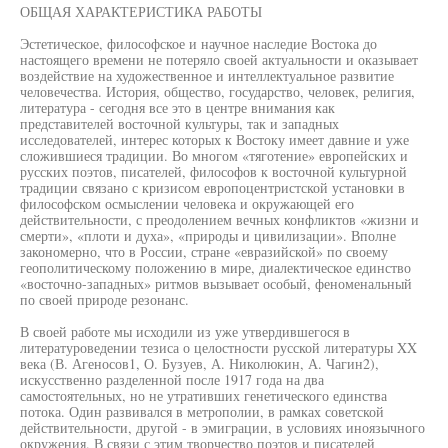
ОБЩАЯ ХАРАКТЕРИСТИКА РАБОТЫ
Эстетическое, философское и научное наследие Востока до
настоящего времени не потеряло своей актуальности и оказывает
воздействие на художественное и интеллектуальное развитие
человечества. История, общество, государство, человек, религия,
литература - сегодня все это в центре внимания как
представителей восточной культуры, так и западных
исследователей, интерес которых к Востоку имеет давние и уже
сложившиеся традиции. Во многом «тяготение» европейских и
русских поэтов, писателей, философов к восточной культурной
традиции связано с кризисом европоцентристской установки в
философском осмыслении человека и окружающей его
действительности, с преодолением вечных конфликтов «жизни и
смерти», «плоти и духа», «природы и цивилизации». Вполне
закономерно, что в России, стране «евразийской» по своему
геополитическому положению в мире, диалектическое единство
«восточно-западных» ритмов вызывает особый, феноменальный
по своей природе резонанс.
В своей работе мы исходили из уже утвердившегося в
литературоведении тезиса о целостности русской литературы XX
века (В. Агеносов1, О. Бузуев, А. Николюкин, А. Чагин2),
искусственно разделенной после 1917 года на два
самостоятельных, но не утративших генетического единства
потока. Один развивался в метрополии, в рамках советской
действительности, другой - в эмиграции, в условиях иноязычного
окружения. В связи с этим творчество поэтов и писателей