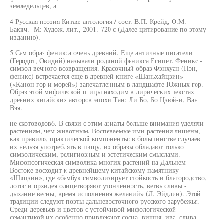
земледельцев, а
4 Русская поэзия Китая: антология / сост. В.П. Крейд, О.М.
Бакич.- М: Худож. лит., 2001.-720 с (Далее цитирование по этому
изданию).
5 Сам образ феникса очень древний. Еще античные писатели
(Геродот, Овидий) называли родиной феникса Египет. Феникс -
символ вечного возвращения. Красочный образ Фэнхуан (Пэн,
феникс) встречается еще в древней книге «Шаньхайцзин»
(«Канон гор и морей») запечатленным в ландшафте Южных гор.
Образ этой мифической птицы находим в лирических текстах
древних китайских авторов эпохи Тан: Ли Бо, Бо Цзюй-и, Ван
Вэя.
не скотоводов6. В связи с этим азиаты больше внимания уделяли
растениям, чем животным. Воспеваемые ими растения лишены,
как правило, практической компоненты: в большинстве случаев
их нельзя употреблять в пищу, их образы обладают только
символическим, религиозным и эстетическим смыслами.
Мифопоэгическая символика многих растений на Дальнем
Востоке восходит к древнейшему китайскому памятнику
«Шицзин», где «бамбук символизирует стойкость и благородство,
лотос и орхидея олицетворяют утонченность, ветвь сливы -
дыхание весны, время исполнения желаний» (Л. Эйдлин). Этой
традиции следуют поэты дальневосточного русского зарубежья.
Среди деревьев и цветов с устойчивой мифологической
семантикой их особенно привлекают сосна, вишня, ива, слива