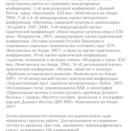
представлены работы на следующих международных
конференциях: 2-ой международной конференции «Дальний
Восток: наука, образование, XXI век» (Комсомольск-на-Амуре,
2004), 7-ой и 8-ой международных научно-методических
конференциях «Проблемы славянской культуры и цивилизации»
(Уссурийск, 2005, 2006), 3-ей международной научно-
практической конференции «Новое видение культуры мира в XXI
веке» (Владивосток, 2005), международной научно-практической
конференции «История освоения Россией Приамурья и
современное социально-экономическое состояние стран АТР»
(Комсомольск-на-Амуре, 2007), а также на научно-практических
конференциях: 39-ой научно-практической конференции
студентов, аспирантов и молодых ученых «Молодежь и наука. XXI
век» (Комсомольск-на-Амуре, 2004), 38-ой региональной научно-
практической конференции «Человек, общество и культура:
«Проблемы исторического развития» (Комсомольск-на-Амуре,
2005), 10-ой межвузовской научно-практической конференции
«Художественный текст: варианты интерпретации» (Бийск, 2005).
Опубликована статья, рекомендованная ВАК, и монография
«Ориентальные мотивы в поэзии русского зарубежья Дальнего
Востока» с грифом «Институт истории, археологии и этнографии
народов Дальнего Востока ДВО РАН» (Комсомольск-на-Амуре,
2007).
Логика разрешения поставленных исследовательских задач
определила структуру работы. Диссертационное исследование
состоит из введения, трех глав, заключения, библиографического
списка, включающего 168 наименований.