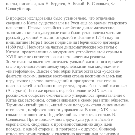
поэты, писатели, как Н. Бердяев, А. Белый, В. Соловьев, Ф.
Сологуб и др.
В процессе исследования было установлено, что отдельные
сведения о Китае существовали на Руси еще со времен татарского
нашествия. Первые российско-китайские дипломатические,
экономические и культурные связи были установлены членами
русской духовной миссии, открытой в Пекине в 1714 году по
инициативе Петра I после подписания Нерчинского договора
(1689 год). Несмотря на частые дипломатические контакты с
Китаем, представления о внутреннем устройстве этой страны в
XVIII веке не соответствовали историческим реалиям.
Значительным явлением интеллектуальной жизни того времени
стало противостояние между европейскими «китаефилами» и
«китаефобами». Вместе с тем образ Китая оставался «условно-
фантастическим, далекая восточная страна воспринималась как
игрушечное царство наслаждений и праздности, как страна
нелепых затей и забавного искусства, страна беспечной жизни...»
(А. Лукин). В то же время к первой половине XIX века в
российском обществе окончательно утвердилось представление о
Китае как застойном, остановившемся в своем развитии обществе.
Термины «китайщина», «китайские порядки» стали синонимами
отсталости, неэффективности управления. В конце XIX века
сложное отношение к Поднебесной выразилось в статьях В.
Соловьева. Противоположность двух культур, китайской и
европейской, сводилась к противопоставлению двух идей:
порядка, с одной стороны, и прогресса - с другой. Философ
относился отрицательно к увлечению восточными религиями,