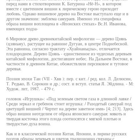
перед нами в стихотворении К. Батурина «Нё-Н», в котором
вместе с цветением вишни к лирическому герою приходит
любовь. Однако вишневое дерево на Востоке выступало еще и в
другом значении: эмблема самураев. Именно эта специфика
образа вишни воплощена в «Японских стихах» Вс.Н. Иванова,
имеющих подза-
6 Мировое древо древнекитайской мифологии — дерево Цзянь
(цзяньму), растущее на равнине Дугуан, в центре Поднебесной.
Эта равнина, согласно трактату «Хуайнаньцзы», отличается
плодородием. Дерево Цзянь - единственное из чудесных деревьев
китайской мифологии, достигавшее небес. На Дальнем Востоке, в
частности в древнем Китае, обожествляли персиковое и тутовое
деревья.
Поэзия эпохи Тан (VII - Хвв ): пер. с кит. / ред. кол. Л. Делюсин,
Т. Редько, В. Сорокин и др.; сост. и вступ. статья JI. Эйдлина. - М:
Худож. лит, 1987. - 479 с.
головок «Игрушка»: «Под зеленым светом газа в длинной лавке /
Среди зеркал и гребенок стоит игрушка: / Разодетый самурай под
цветущей вишней / Чертит на дереве заветное имя» [4; 213]. Здесь
образ вишни неотделим от образа японского самурая: мякоть и
твердая косточка этого плода соотносятся с мягкой плотью и
твердостью духа воина.
Как и в классической поэзии Китая, Японии, в лирике русских
поэтов образы деревьев и цветов традиционно связаны с