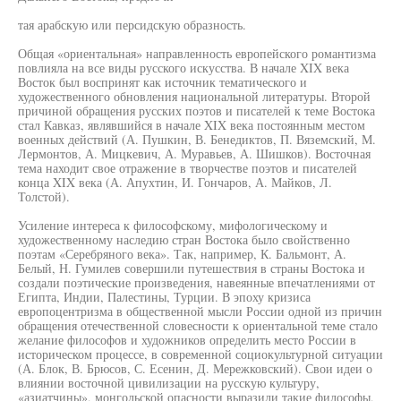
тая арабскую или персидскую образность.
Общая «ориентальная» направленность европейского романтизма
повлияла на все виды русского искусства. В начале XIX века
Восток был воспринят как источник тематического и
художественного обновления национальной литературы. Второй
причиной обращения русских поэтов и писателей к теме Востока
стал Кавказ, являвшийся в начале XIX века постоянным местом
военных действий (А. Пушкин, В. Бенедиктов, П. Вяземский, М.
Лермонтов, А. Мицкевич, А. Муравьев, А. Шишков). Восточная
тема находит свое отражение в творчестве поэтов и писателей
конца XIX века (А. Апухтин, И. Гончаров, А. Майков, Л.
Толстой).
Усиление интереса к философскому, мифологическому и
художественному наследию стран Востока было свойственно
поэтам «Серебряного века». Так, например, К. Бальмонт, А.
Белый, Н. Гумилев совершили путешествия в страны Востока и
создали поэтические произведения, навеянные впечатлениями от
Египта, Индии, Палестины, Турции. В эпоху кризиса
европоцентризма в общественной мысли России одной из причин
обращения отечественной словесности к ориентальной теме стало
желание философов и художников определить место России в
историческом процессе, в современной социокультурной ситуации
(А. Блок, В. Брюсов, С. Есенин, Д. Мережковский). Свои идеи о
влиянии восточной цивилизации на русскую культуру,
«азиатчины», монгольской опасности выразили такие философы,