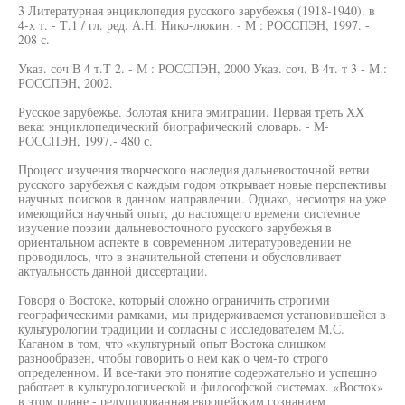
3 Литературная энциклопедия русского зарубежья (1918-1940). в
4-х т. - Т.1 / гл. ред. А.Н. Нико-люкин. - М : РОССПЭН, 1997. -
208 с.
Указ. соч В 4 т.Т 2. - М : РОССПЭН, 2000 Указ. соч. В 4т. т 3 - М.:
РОССПЭН, 2002.
Русское зарубежье. Золотая книга эмиграции. Первая треть XX
века: энциклопедический биографический словарь. - М-
РОССПЭН, 1997.- 480 с.
Процесс изучения творческого наследия дальневосточной ветви
русского зарубежья с каждым годом открывает новые перспективы
научных поисков в данном направлении. Однако, несмотря на уже
имеющийся научный опыт, до настоящего времени системное
изучение поэзии дальневосточного русского зарубежья в
ориентальном аспекте в современном литературоведении не
проводилось, что в значительной степени и обусловливает
актуальность данной диссертации.
Говоря о Востоке, который сложно ограничить строгими
географическими рамками, мы придерживаемся установившейся в
культурологии традиции и согласны с исследователем М.С.
Каганом в том, что «культурный опыт Востока слишком
разнообразен, чтобы говорить о нем как о чем-то строго
определенном. И все-таки это понятие содержательно и успешно
работает в культурологической и философской системах. «Восток»
в этом плане - редуцированная европейским сознанием