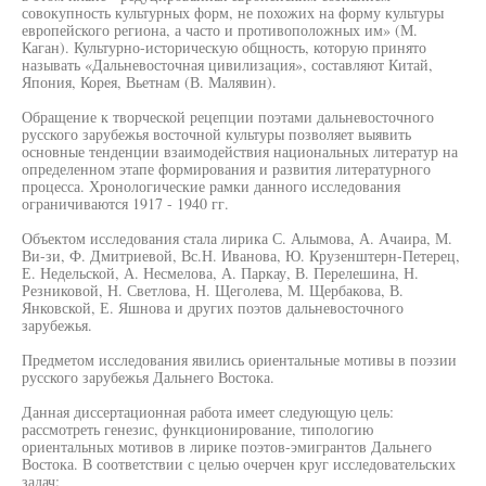
совокупность культурных форм, не похожих на форму культуры
европейского региона, а часто и противоположных им» (М.
Каган). Культурно-историческую общность, которую принято
называть «Дальневосточная цивилизация», составляют Китай,
Япония, Корея, Вьетнам (В. Малявин).
Обращение к творческой рецепции поэтами дальневосточного
русского зарубежья восточной культуры позволяет выявить
основные тенденции взаимодействия национальных литератур на
определенном этапе формирования и развития литературного
процесса. Хронологические рамки данного исследования
ограничиваются 1917 - 1940 гг.
Объектом исследования стала лирика С. Алымова, А. Ачаира, М.
Ви-зи, Ф. Дмитриевой, Вс.Н. Иванова, Ю. Крузенштерн-Петерец,
Е. Недельской, А. Несмелова, А. Паркау, В. Перелешина, Н.
Резниковой, Н. Светлова, Н. Щеголева, М. Щербакова, В.
Янковской, Е. Яшнова и других поэтов дальневосточного
зарубежья.
Предметом исследования явились ориентальные мотивы в поэзии
русского зарубежья Дальнего Востока.
Данная диссертационная работа имеет следующую цель:
рассмотреть генезис, функционирование, типологию
ориентальных мотивов в лирике поэтов-эмигрантов Дальнего
Востока. В соответствии с целью очерчен круг исследовательских
задач: