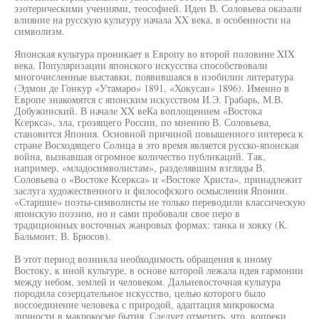
эзотерическими учениями, теософией. Идеи В. Соловьева оказали
влияние на русскую культуру начала XX века, в особенности на
символизм.
Японская культура проникает в Европу во второй половине XIX
века. Популяризации японского искусства способствовали
многочисленные выставки, появившаяся в изобилии литература
(Эдмон де Гонкур «Утамаро» 1891, «Хокусаи» 1896). Именно в
Европе знакомятся с японским искусством И.Э. Грабарь, М.В.
Добужинский. В начале XX веКа воплощением «Востока
Ксеркса», зла, грозящего России, по мнению В. Соловьева,
становится Япония. Основной причиной повышенного интереса к
стране Восходящего Солнца в это время является русско-японская
война, вызвавшая огромное количество публикаций. Так,
например, «младосимволистам», разделявшим взгляды В.
Соловьева о «Востоке Ксеркса» и «Востоке Христа», принадлежит
заслуга художественного и философского осмысления Японии.
«Старшие» поэты-символисты не только переводили классическую
японскую поэзию, но и сами пробовали свое перо в
традиционных восточных жанровых формах: танка и хокку (К.
Бальмонт, В. Брюсов).
В этот период возникла необходимость обращения к иному
Востоку, к иной культуре, в основе которой лежала идея гармонии
между небом, землей и человеком. Дальневосточная культура
породила созерцательное искусство, целью которого было
воссоединение человека с природой, адаптация микрокосма
личности в макрокосме бытия. Следует отметить, что, вопреки