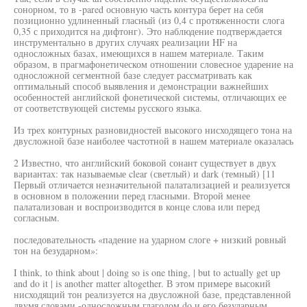
сонорном, то в -pared основную часть контура берет на себя
позиционно удлиненный гласный (из 0,4 с протяженности слога
0,35 с приходится на дифтонг). Это наблюдение подтверждается
инструментально в других случаях реализации HF на
односложных базах, имеющихся в нашем материале. Таким
образом, в прагмафонетическом отношении словесное ударение на
односложной сегментной базе следует рассматривать как
оптимальный способ выявления и демонстрации важнейших
особенностей английской фонетической системы, отличающих ее
от соответствующей системы русского языка.
Из трех контурных разновидностей высокого нисходящего тона на
двусложной базе наиболее частотной в нашем материале оказалась
2 Известно, что английский боковой сонант существует в двух
вариантах: так называемые clear (светлый) и dark (темный) [11
Первый отличается незначительной палатализацией и реализуется
в основном в положении перед гласными. Второй менее
палатализован и воспроизводится в конце слова или перед
согласным.
последовательность «падение на ударном слоге + низкий ровный
тон на безударном»:
I think, to think about | doing so is one thing, | but to actually get up
and do it | is another matter altogether. В этом примере высокий
нисходящий тон реализуется на двусложной базе, представленной
двумя словами -односложным глаголом do и его безударным