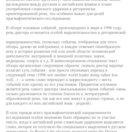
расхождения между русским и английским языком в плане
употребления словесного ударения в риторически
ориентированной речи, что особенно важно для целей
прагмафонетического исследования.
В обзоре основных событий, произошедших в мире в 1996 году,
речь диктора отличается особой выразительностью и риторической
маркированностью, поскольку события, отобранные для этого
обзора, далеко не нейтральны, и каждое отмечает своеобразную
веху в истории развития той или иной области человеческой
деятельности: внутренней и внешней политики, науки,
медицины, спорта и т.д. В композиционном отношении текст
обзора организован следующим образом: сначала диктор вкратце
излагает суть события - или просто обозначает переход к
следующей теме (1996 saw another world leader doing rather less
well...) - а затем слово переходит к корреспонденту с места
событий или одному из его участников. Предметом изучения
является речь самого диктора (высказывания героев событий очень
сильно различаются по степени близости к литературной
образованной речи, так как все они живут в разных странах, и не
для каждого из них английский язык - родной).
В силу прежде всего прагмафонетической направленности
исследования особое внимание было обращено на те участки
текста, когда в английской речи словесным ударением выделяется
слово, которое не получило бы специального выделения в русском
эквиваленте. In Bosnia I the elections promised under the Dayton