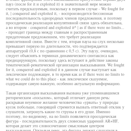
пауз (после for it и exploited it) в значительной мере можно
считать предсказуемым, поскольку в первом случае - We fought for
it, | conquered and exploited it, - воспроизводится бессоюзная
последовательность однородных членов предложения, и поэтому
просодическая реализация копулятивной связи здесь обязательна,
а во втором - conquered and exploited it^ | as if there were no limits...
- проходит граница между главным и распространенным
придаточным предложением, что требует реализации
комплетивной связи. Вместе с тем, вторая пауза на слух несколько
превышает первую по длительности, что подтверждается
аппаратурой (0,8 с по сравнению с 0,5 с). Эту паузу, очевидно,
следует объяснять в терминах динамического синтаксиса как
предицирующую, поскольку здесь вступают в действие законы
тематической-рематической организации высказывания. We fought
for it, conquered and exploited it в данном случае выступает как
лексическое подлежащее, в то время как as if there were no limits to
what we could do to this place - как лексическое сказуемое,
содержащее самую важную, особенно актуальную информацию.
Такая организация высказывания вызвана уже упоминавшимся
риторическим «посылом», который отличает данную речь:
раскрывая неуемное желание человечества «урвать» у природы
кусок побольше, говорящий стремится вызвать ответный отклик у
слушателя, затронуть какие-то струны в его душе. Именно
поэтому, по-видимому, на no limits появляется просодическая
фигура - последовательность двух словесных ударений AR+HF,
которая делает это словосочетание смысловым центром
высказывания. Открывая рему, эта фигура держит слушателя в