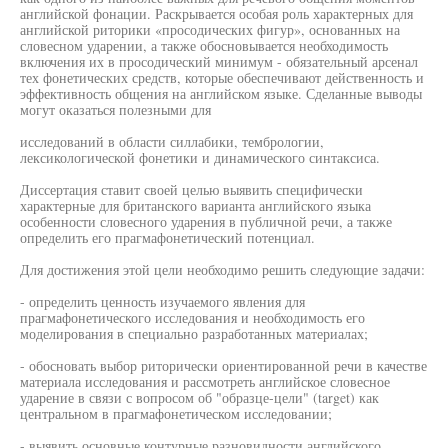
английской фонации. Раскрывается особая роль характерных для
английской риторики «просодических фигур», основанных на
словесном ударении, а также обосновывается необходимость
включения их в просодический минимум - обязательный арсенал
тех фонетических средств, которые обеспечивают действенность и
эффективность общения на английском языке. Сделанные выводы
могут оказаться полезными для
исследований в области силлабики, тембрологии,
лексикологической фонетики и динамического синтаксиса.
Диссертация ставит своей целью выявить специфически
характерные для британского варианта английского языка
особенности словесного ударения в публичной речи, а также
определить его прагмафонетический потенциал.
Для достижения этой цели необходимо решить следующие задачи:
- определить ценность изучаемого явления для
прагмафонетического исследования и необходимость его
моделирования в специально разработанных материалах;
- обосновать выбор риторически ориентированной речи в качестве
материала исследования и рассмотреть английское словесное
ударение в связи с вопросом об "образце-цели" (target) как
центральном в прагмафонетическом исследовании;
- выявить основные контурные разновидности английского