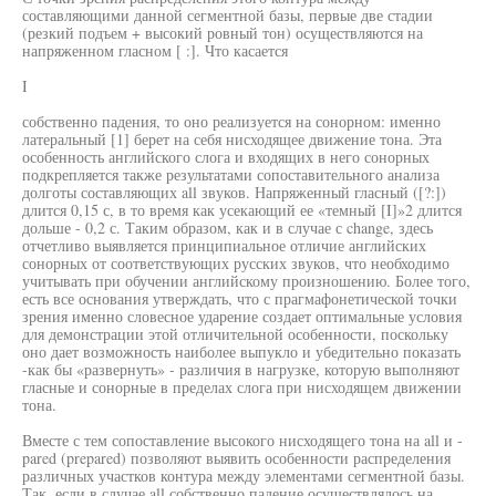
составляющими данной сегментной базы, первые две стадии
(резкий подъем + высокий ровный тон) осуществляются на
напряженном гласном [ :]. Что касается
I
собственно падения, то оно реализуется на сонорном: именно
латеральный [1] берет на себя нисходящее движение тона. Эта
особенность английского слога и входящих в него сонорных
подкрепляется также результатами сопоставительного анализа
долготы составляющих all звуков. Напряженный гласный ([?:])
длится 0,15 с, в то время как усекающий ее «темный [I]»2 длится
дольше - 0,2 с. Таким образом, как и в случае с change, здесь
отчетливо выявляется принципиальное отличие английских
сонорных от соответствующих русских звуков, что необходимо
учитывать при обучении английскому произношению. Более того,
есть все основания утверждать, что с прагмафонетической точки
зрения именно словесное ударение создает оптимальные условия
для демонстрации этой отличительной особенности, поскольку
оно дает возможность наиболее выпукло и убедительно показать
-как бы «развернуть» - различия в нагрузке, которую выполняют
гласные и сонорные в пределах слога при нисходящем движении
тона.
Вместе с тем сопоставление высокого нисходящего тона на all и -
pared (prepared) позволяют выявить особенности распределения
различных участков контура между элементами сегментной базы.
Так, если в случае all собственно падение осуществлялось на