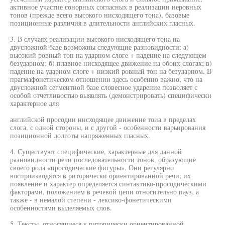
активное участие сонорных согласных в реализации неровных
тонов (прежде всего высокого нисходящего тона), базовые
позиционные различия в длительности английских гласных.
3. В случаях реализации высокого нисходящего тона на
двусложной базе возможны следующие разновидности: а)
высокий ровный тон на ударном слоге + падение на следующем
безударном; б) плавное нисходящее движение на обоих слогах; в)
падение на ударном слоге + низкий ровный тон на безударном. В
прагмафонетическом отношении здесь особенно важно, что на
двусложной сегментной базе словесное ударение позволяет с
особой отчетливостью выявлять (демонстрировать) специфически
характерное для
английской просодии нисходящее движение тоиа в пределах
слога, с одной стороны, и с другой - особенности варьирования
позиционной долготы напряженных гласных.
4. Существуют специфические, характерные для данной
разновидности речи последовательности тонов, образующие
своего рода «просодические фигуры». Они регулярно
воспроизводятся в риторически ориентированной речи; их
появление и характер определяется синтактико-просодическими
факторами, положением в речевой цепи относительно пауз, а
также - в немалой степени - лексико-фонетическими
особенностями выделяемых слов.
5. Тексты, относящиеся к риторически ориентированной