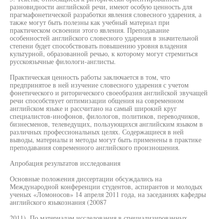
разновидности английской речи, имеют особую ценность для
прагмафонетической разработки явления словесного ударения, а
также могут быть полезны как учебный материал при
практическом освоении этого явления. Преподавание
особенностей английского словесного ударения в значительной
степени будет способствовать повышению уровня владения
культурной, образованной речью, к которому могут стремиться
русскоязычные филологи-англисты.
Практическая ценность работы заключается в том, что
предпринятое в ней изучение словесного ударения с учетом
фонетического и риторического своеобразия английской звучащей
речи способствует оптимизации общения на современном
английском языке и рассчитано на самый широкий круг
специалистов-инофонов, филологов, политиков, переводчиков,
бизнесменов, телеведущих, пользующихся английским языком в
различных профессиональных целях. Содержащиеся в ней
выводы, материалы и методы могут быть применены в практике
преподавания современного английского произношения.
Апробация результатов исследования
Основные положения диссертации обсуждались на
Международной конференции студентов, аспирантов и молодых
ученых «Ломоносов» 14 апреля 2011 года, на заседаниях кафедры
английского языкознания (20087
2011). По материалам исследования в специализированных