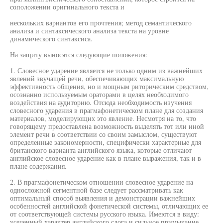
соположении оригинального текста и
нескольких вариантов его прочтения; метод семантического
анализа и синтаксического анализа текста на уровне
динамического синтаксиса.
На защиту выносятся следующие положения:
1. Словесное ударение является не только одним из важнейших
явлений звучащей речи, обеспечивающих максимальную
эффективность общения, но и мощным риторическим средством,
осознанно используемым ораторами в целях необходимого
воздействия на аудиторию. Отсюда необходимость изучения
словесного ударения в прагмафонетическом плане для создания
материалов, моделирующих это явление. Несмотря на то, что
говорящему предоставлена возможность выделять тот или иной
элемент речи в соответствии со своим замыслом, существуют
определенные закономерности, специфически характерные для
британского варианта английского языка, которые отличают
английское словесное ударение как в плане выражения, так и в
плане содержания.
2. В прагмафонетическом отношении словесное ударение на
односложной сегментной базе следует рассматривать как
оптимальный способ выявления и демонстрации важнейших
особенностей английской фонетической системы, отличающих ее
от соответствующей системы русского языка. Имеются в виду:
усеченный характер английского слога и сильное примыкание,