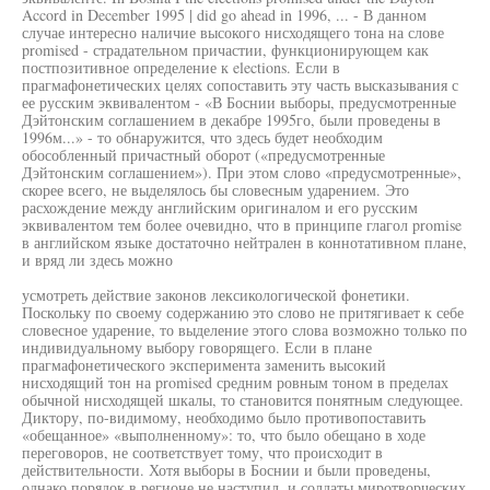
Accord in December 1995 | did go ahead in 1996, ... - В данном
случае интересно наличие высокого нисходящего тона на слове
promised - страдательном причастии, функционирующем как
постпозитивное определение к elections. Если в
прагмафонетических целях сопоставить эту часть высказывания с
ее русским эквивалентом - «В Боснии выборы, предусмотренные
Дэйтонским соглашением в декабре 1995го, были проведены в
1996м...» - то обнаружится, что здесь будет необходим
обособленный причастный оборот («предусмотренные
Дэйтонским соглашением»). При этом слово «предусмотренные»,
скорее всего, не выделялось бы словесным ударением. Это
расхождение между английским оригиналом и его русским
эквивалентом тем более очевидно, что в принципе глагол promise
в английском языке достаточно нейтрален в коннотативном плане,
и вряд ли здесь можно
усмотреть действие законов лексикологической фонетики.
Поскольку по своему содержанию это слово не притягивает к себе
словесное ударение, то выделение этого слова возможно только по
индивидуальному выбору говорящего. Если в плане
прагмафонетического эксперимента заменить высокий
нисходящий тон на promised средним ровным тоном в пределах
обычной нисходящей шкалы, то становится понятным следующее.
Диктору, по-видимому, необходимо было противопоставить
«обещанное» «выполненному»: то, что было обещано в ходе
переговоров, не соответствует тому, что происходит в
действительности. Хотя выборы в Боснии и были проведены,
однако порядок в регионе не наступил, и солдаты миротворческих