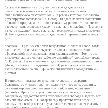
Серьезное внимание этому вопросу всегда уделялось в
фонетической школе кафедры английского языкознания
филологического факультета МГУ, в рамках которой выполнено
реферируемое исследование. Исходным здесь является положение
об особой природе английского слога и ударения, что позволяет
рассматривать словесное ударение как часть силлабики. Поэтому в
качестве исходной здесь выступает терминологическая дихотомия
Д. Болинджера «stress-accent», где первый термин используется
для 8
обозначения разных степеней выделенное™ слога в слове, тогда
как последний означает выделение слова в синтаксически
оформленной последовательности ударных слогов. Именно эта
дихотомия легла в основу работ по английской силлабике (труды
С. В. Дечевой и ее учеников), где системная оппозиция слогового
(stress) и словесного ударения (accent) реализуется в тесном
взаимодействии со специфически английским слогоделением и
ритмом.
В отношении «плана содержания» словесного ударения
большинство ученых признает наличие у него двух основных
функций -противопоставления (contrast) и подчеркивания
(intensity). При этом, однако, нельзя не учитывать, что хотя
говорящему предоставляется относительная свобода выделять тот
элемент высказывания, который ему представляется особенно
важным, его выбор всегда обусловлен тем, что он хочет сказать, в
каких обстоятельствах, кому и зачем.