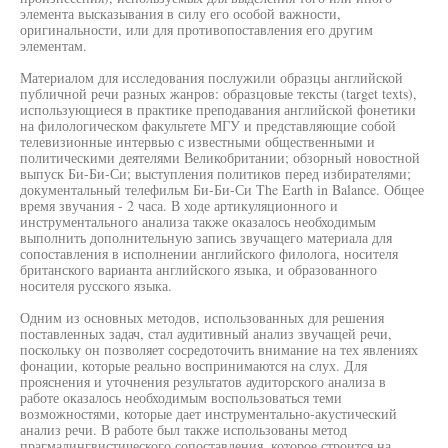
элемента высказывания в силу его особой важности,
оригинальности, или для противопоставления его другим
элементам.
Материалом для исследования послужили образцы английской
публичной речи разных жанров: образцовые тексты (target texts),
использующиеся в практике преподавания английской фонетики
на филологическом факультете МГУ и представляющие собой
телевизионные интервью с известными общественными и
политическими деятелями Великобритании; обзорный новостной
выпуск Би-Би-Си; выступления политиков перед избирателями;
документальный телефильм Би-Би-Си The Earth in Balance. Общее
время звучания - 2 часа. В ходе артикуляционного и
инструментального анализа также оказалось необходимым
выполнить дополнительную запись звучащего материала для
сопоставления в исполнении английского филолога, носителя
британского варианта английского языка, и образованного
носителя русского языка.
Одним из основных методов, использованных для решения
поставленных задач, стал аудитивный анализ звучащей речи,
поскольку он позволяет сосредоточить внимание на тех явлениях
фонации, которые реально воспринимаются на слух. Для
прояснения и уточнения результатов аудиторского анализа в
работе оказалось необходимым воспользоваться теми
возможностями, которые дает инструментально-акустический
анализ речи. В работе был также использованы метод
прагмалингвистического сопоставления, которое строится на