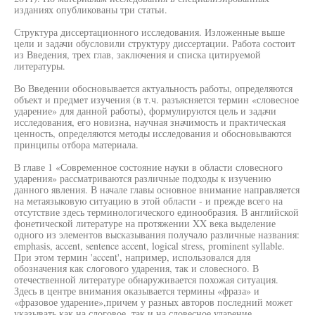
изданиях опубликованы три статьи.
Структура диссертационного исследования. Изложенные выше
цели и задачи обусловили структуру диссертации. Работа состоит
из Введения, трех глав, заключения и списка цитируемой
литературы.
Во Введении обосновывается актуальность работы, определяются
объект и предмет изучения (в т.ч. разъясняется термин «словесное
ударение» для данной работы), формулируются цель и задачи
исследования, его новизна, научная значимость и практическая
ценность, определяются методы исследования и обосновываются
принципы отбора материала.
В главе 1 «Современное состояние науки в области словесного
ударения» рассматриваются различные подходы к изучению
данного явления. В начале главы основное внимание направляется
на метаязыковую ситуацию в этой области - и прежде всего на
отсутствие здесь терминологического единообразия. В английской
фонетической литературе на протяжении XX века выделение
одного из элементов высказывания получало различные названия:
emphasis, accent, sentence accent, logical stress, prominent syllable.
При этом термин 'accent', например, использовался для
обозначения как слогового ударения, так и словесного. В
отечественной литературе обнаруживается похожая ситуация.
Здесь в центре внимания оказывается термины «фраза» и
«фразовое ударение»,причем у разных авторов последний может
указывать как на слоговое, так и на словесное ударение.