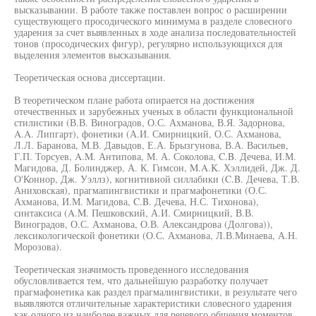
высказывании. В работе также поставлен вопрос о расширении
существующего просодического минимума в разделе словесного
ударения за счет выявленных в ходе анализа последовательностей
тонов (просодических фигур), регулярно использующихся для
выделения элементов высказывания.
Теоретическая основа диссертации.
В теоретическом плане работа опирается на достижения
отечественных и зарубежных ученых в области функциональной
стилистики (В.В. Виноградов, О.С. Ахманова, В.Я. Задорнова,
A.A. Липгарт), фонетики (А.И. Смирницкий, О.С. Ахманова,
Л.Л. Баранова, М.В. Давыдов, Е.А. Брызгунова, В.А. Васильев,
Г.П. Торсуев, A.M. Антипова, М. А. Соколова, C.B. Дечева, И.М.
Магидова, Д. Болинджер, А. К. Гимсон, M.A.K. Хэллидей, Дж. Д.
О'Коннор, Дж. Уэллз), когнитивной силлабики (C.B. Дечева, Т.В.
Аниховская), прагмапингвистики и прагмафонетики (О.С.
Ахманова, И.М. Магидова, C.B. Дечева, Н.С. Тихонова),
синтаксиса (A.M. Пешковский, А.И. Смирницкий, В.В.
Виноградов, О.С. Ахманова, О.В. Александрова (Долгова)),
лексикологической фонетики (О.С. Ахманова, Л.В.Минаева, А.Н.
Морозова).
Теоретическая значимость проведенного исследования
обусловливается тем, что дальнейшую разработку получает
прагмафонетика как раздел прагмалингвистики, в результате чего
выявляются отличительные характеристики словесного ударения
как одного из наиболее важных для речевого общения моментов