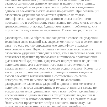
распространенности данного явления и наличии его в разных
языках, каждый язык реализует эту потребность в выделении
одного из элементов высказывания по-разному. При реализации
словесного ударения вовлекаются в действие не только
специфически характерные для данного языка особенности
просодии, но и особенности, отличающие природу слога, ритма и
артикуляционного уклада. Однако этот аспект проблемы до сих
пор остается недостаточно изученным. Иначе говоря, требуется
рассмотреть, каким образом воплощается в словесном ударении
теснейшая связь явлений как сверхсегментного, так и сегментного
ряда - то есть то, что определяет его специфику в каждом
конкретном языке. Недостаточная изученность этого аспекта
словесного ударения приводит к тому, что в настоящее время, как
показывает практика преподавания английского произношения
русскоязычной аудитории, существует определенная тенденция к
использованию для выделения того или иного элемента в
высказывании просодических средств родного языка'. Кроме того,
несмотря на то, что говорящий в принципе может выделить
любой элемент в высказывании в соответствии со своим
намерением, тем не менее свобода эта не абсолютна -
распределение словесных ударений в одном и том же тексте в
исполнении автора-англичанина и русского англиста далеко не
всегда оказывается одинаковым, что также требует дальнейшего
исследования с целью выяснения существующих тенденций и
предпочтений в использовании этого явления в разных языках.
Этот момент представляет особую важность, поскольку, как
показали исследования, в силу специфики английского