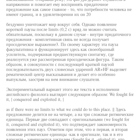
напряжении и помогает ему воспринять придаточное
предложение как самое главное - то, что потребности человека не
имеют границ, и в удовлетворении их он 20
бездумно уничтожает мир вокруг себя. Однако появление
короткой паузы после limits (0,2 с) вряд ли можно считать
обязательным, поскольку в данном случае - внутри придаточного
предложения - комплетивная связь не всегда получает
просодическое выражение3. По своему характеру эта пауза
факультативна и функционирует здесь как своеобразный
усилитель, подчеркивая предшествующую синтагму, где
реализуется уже рассмотренная просодическая фигура. Таким
образом, в совокупности с последующей краткой паузой
последовательность двух словесных ударений AR+HF выделяет
рематический цеитр высказывания и делает его особенно
выпуклым, заостряя на нем внимание слушателя.
Экспериментальный вариант этого же текста в исполнении
английского филолога выглядит следующим образом: We fought for
it, | conquered and exploited it, |
as if there were no limits to what we could do to this place. || Здесь
предложение делится не на четыре, а на три сложные ритмические
единицы. Первые две совпадают с оригинальными (we fought for
it, conquered and exploited it), что подтверждает закономерность
появления этих пауз. Отметим при этом, что и первая, и вторая
сложные ритмические единицы -как в оригинале, так и в его
варианте - завершаются дактилем (fought for it, -ploited it), что,