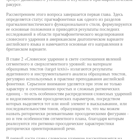
ракурсе.
Рассмотрением этого вопроса завершается первая глава. Здесь
определяется статус прагмафонетики как одного из разделов
прагмалингвистического функционального стиля, формулируются
ее основные положения и приводятся результаты последних
исследований в области прагмафонетического моделирования
словесного ударения в американском диатопическом варианте
английского языка и намечаются основные его направления в
британском варианте.
В главе 2 «Словесное ударение в свете соотношения явлений
сегментного и сверхсегментного уровней: на материале
образцовых текстов (target texts)» излагаются результаты
аудитивного и инструментального анализа образцовых текстов,
регулярно используемых в практике преподавания английской
фонетики. Серьезное внимание уделяется при этом не только
характеру и соотношению простых и сложных ритмических
единиц - то есть особенностям распределения словесных ударений
и видоизменениям просодических параметров, посредством
которых выделяется тот или иной элемент в высказывании, или
последовательностям тонов, образующим то, что мы можем
назвать риторически релевантными просодическими фигурами -
но и тем особенностям сегментного плана, благодаря которым
реализуются эти ритмико-просодические характеристики
риторически ориентированной речи.
В первой части главы словесное ударение рассматривается на