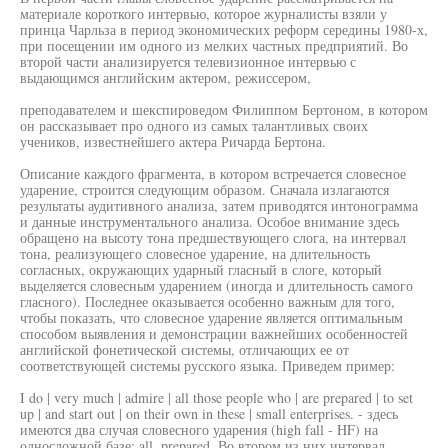
материале короткого интервью, которое журналисты взяли у
принца Чарльза в период экономических реформ середины 1980-х,
при посещении им одного из мелких частных предприятий. Во
второй части анализируется телевизионное интервью с
выдающимся английским актером, режиссером,
преподавателем и шекспироведом Филиппом Бертоном, в котором
он рассказывает про одного из самых талантливых своих
учеников, известнейшего актера Ричарда Бертона.
Описание каждого фрагмента, в котором встречается словесное
ударение, строится следующим образом. Сначала излагаются
результаты аудитивного анализа, затем приводятся интонограмма
и данные инструментального анализа. Особое внимание здесь
обращено на высоту тона предшествующего слога, на интервал
тона, реализующего словесное ударение, на длительность
согласных, окружающих ударный гласный в слоге, который
выделяется словесным ударением (иногда и длительность самого
гласного). Последнее оказывается особенно важным для того,
чтобы показать, что словесное ударение является оптимальным
способом выявления и демонстрации важнейших особенностей
английской фонетической системы, отличающих ее от
соответствующей системы русского языка. Приведем пример:
I do | very much | admire | all those people who | are prepared | to set
up | and start out | on their own in these | small enterprises. - здесь
имеются два случая словесного ударения (high fall - HF) на
односложной базе: all, prepared. Во втором из них интервал