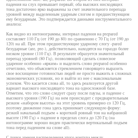
падения на слух превышает первый; оба высоких нисходящих
тона достаточно ярко выражены за счет значительного перепада
уровней между выделенным ударным слогом и предшествующим
ему безударным. Это подтверждается данными инструментального
анализа:
Как видно из интонограммы, интервал падения на prepared
составляет 110 Гц (от 190 до 80) по сравнению с 70 Гц (от 190 до
120) на all. При этом предшествующие ударному слогу -pared
безударные (are, pre-), действительно, находятся на гораздо более
низком уровне (110 Гц). В результате образуется значительный
перепад уровней (80 Гц), позволяющий сделать словесное
ударение особенно «ярким» и выделить слово prepared особенно
отчетливо, что объясняется стремлением говорящего выразить
свое восхищение готовностью людей не просто выжить в сложных
экономических условиях, но и выйти из нее с максимальным
успехом. Что касается слова all, то здесь реализуется другой
вариант высокого нисходящего тона на односложной базе.
Отметим, что это слово следует сразу после паузы, и падение с
высокого уровня (190 Гц) на нем происходит с предварительным
резким «набором высоты» на этот уровень примерно со 120 Гц,
поэтому движение гона здесь принимает следующую форму:
резкий начальный подъем + короткий ровный тон на набранной
высоте (190 Гц) + падение в пределах слога до 120 Гц (на
интонограмме хорошо виден практически вертикальный подъем
тона перед падением на слове all).
С точки зрения распределения этого контура между