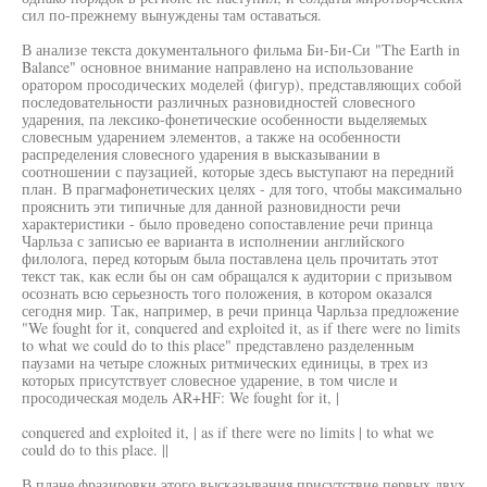
сил по-прежнему вынуждены там оставаться.
В анализе текста документального фильма Би-Би-Си "The Earth in
Balance" основное внимание направлено на использование
оратором просодических моделей (фигур), представляющих собой
последовательности различных разновидностей словесного
ударения, па лексико-фонетические особенности выделяемых
словесным ударением элементов, а также на особенности
распределения словесного ударения в высказывании в
соотношении с паузацией, которые здесь выступают на передний
план. В прагмафонетических целях - для того, чтобы максимально
прояснить эти типичные для данной разновидности речи
характеристики - было проведено сопоставление речи принца
Чарльза с записью ее варианта в исполнении английского
филолога, перед которым была поставлена цель прочитать этот
текст так, как если бы он сам обращался к аудитории с призывом
осознать всю серьезность того положения, в котором оказался
сегодня мир. Так, например, в речи принца Чарльза предложение
"We fought for it, conquered and exploited it, as if there were no limits
to what we could do to this place" представлено разделенным
паузами на четыре сложных ритмических единицы, в трех из
которых присутствует словесное ударение, в том числе и
просодическая модель AR+HF: We fought for it, |
conquered and exploited it, | as if there were no limits | to what we
could do to this place. ||
В плане фразировки этого высказывания присутствие первых двух