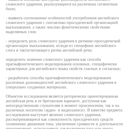
словесного ударения, реализующиеся на различных сегментных
базах;
- выявить соотношение особенностей употребления английского
словесного ударения с синтактико-просодической организацией
высказывания, а также лексико-фонетическими свойствами
выделяемых слов;
- определить роль словесного ударения в ритмико-просодической
организации высказывания, исходя из специфики английского
слога и тактосчитающего ритма английской речи;
определить значение словесного ударения как способа
прагмафонетического моделирования основных, специфически
характерных для английского языка свойств гласных и согласных;
- разработать способы прагмафонетического моделирования
различных разновидностей английского словесного ударения в
специально созданных материалах.
Объектом исследования является риторически ориентированная
английская речь в ее британском варианте, доступная как
непосредственным слушателям в момент произнесения, так и на
различных носителях (аудио- и видеозаписи). В качестве предмета
исследования выступает явление словесного ударения,
рассматривающееся как совокупность просодических средств
(изменение движения тона, увеличение громкости и длительности
произнесения), используемых для выделения того или иного