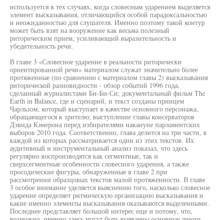
используется в тех случаях, когда словесным ударением выделяется
элемент высказывания, отличающийся особой парадоксальностью
и неожиданностью для слушателя. Именно поэтому такой контур
может быть взят на вооружение как весьма полезный
риторическим прием, усиливающий выразительность и
убедительность речи.
В главе 3 «Словесное ударение в реальности риторически
ориентированной речи» материалом служат значительно более
протяженные (по сравнению с материалом главы 2) высказывания
риторической разновидности - обзор событий 1996 года,
сделанный журналистами Би-Би-Си; документальный фильм The
Earth in Balance, где и сценарий, и текст созданы принцем
Чарльзом, который выступает в качестве основного персонажа,
обращающегося к зрителю; выступление главы консерваторов
Дэвида Кэмерона перед избирателями накануне парламентских
выборов 2010 года. Соответственно, глава делится на три части, в
каждой из которых рассматривается один из этих текстов. Их
аудитивный и инструментальный анализ показал, что здесь
регулярно воспроизводятся как сегментные, так и
сверхсегментные особенности словесного ударения, а также
просодические фигуры, обнаруженные в главе 2 при
рассмотрении образцовых текстов малой протяженности. В главе
3 особое внимание уделяется выяснению того, насколько словесное
ударение определяет ритмическую организацию высказывания и
какие именно элементы высказывания оказываются выделенными.
Последнее представляет большой интерес еще и потому, что,
возможно, именно здесь могут быть выявлены основные линии