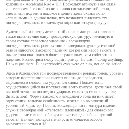
ударений - Accidental Rise + HF. Поскольку атрибутивная связь
является самой тесной из всех видов синтаксической связи,
внезапный подъем и высокое падение здесь оказываются
«спаянными» в единое целое, что позволяет выделить эту
последовательность в отдельную «просодическую фигуру».
Аудитивный и инструментальный анализ материала позволил
также выявить еще одну просодическую фигуру, имеющую в
своем составе словесное ударение - восходящую
последовательность ровных тонов, завершающуюся усеченной
разновидностью высокого падения, где резкий набор высоты в
начале тона оказывается более выраженным, чем собственно
падение. Рассмотрим следующий пример: Не wasn't doing anything.
Не was just there. But everybody's eyes were on him, not on the action.
Здесь наблюдаются три последовательности ровных тонов, уровень
которых постепенно повышается вплоть до последнего,
выделяемого словесным ударением слова. Подъем тона,
осуществляющийся на протяжении всего контура, достигает своей
высшей точки на последних ударных слогах (в словах anything,
there, action). Форма высокого нисходящего тона на них имеет
одну отличительную особенность -отчетливо выраженный
усеченный характер. Первая, восходящая часть контура падения
служит своеобразной «стартовой площадкой» для словесного
ударения, где голос как бы «разгоняется» для набора нужной
высоты. Данная последовательность отличается особой
выразительностью и 16