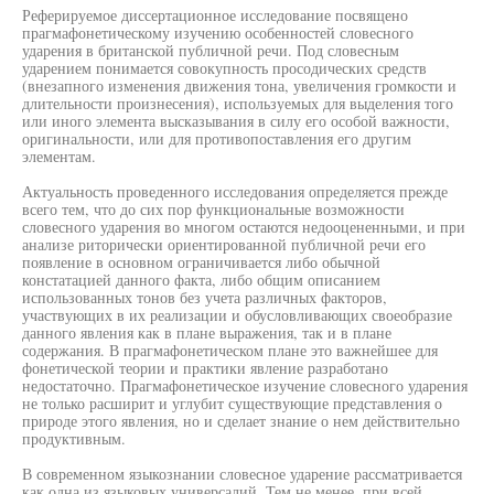
Реферируемое диссертационное исследование посвящено
прагмафонетическому изучению особенностей словесного
ударения в британской публичной речи. Под словесным
ударением понимается совокупность просодических средств
(внезапного изменения движения тона, увеличения громкости и
длительности произнесения), используемых для выделения того
или иного элемента высказывания в силу его особой важности,
оригинальности, или для противопоставления его другим
элементам.
Актуальность проведенного исследования определяется прежде
всего тем, что до сих пор функциональные возможности
словесного ударения во многом остаются недооцененными, и при
анализе риторически ориентированной публичной речи его
появление в основном ограничивается либо обычной
констатацией данного факта, либо общим описанием
использованных тонов без учета различных факторов,
участвующих в их реализации и обусловливающих своеобразие
данного явления как в плане выражения, так и в плане
содержания. В прагмафонетическом плане это важнейшее для
фонетической теории и практики явление разработано
недостаточно. Прагмафонетическое изучение словесного ударения
не только расширит и углубит существующие представления о
природе этого явления, но и сделает знание о нем действительно
продуктивным.
В современном языкознании словесное ударение рассматривается
как одна из языковых универсалий. Тем не менее, при всей