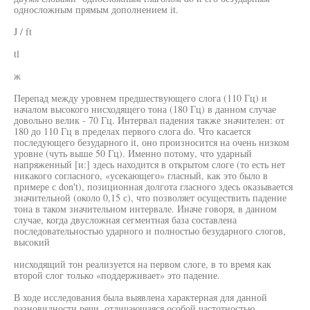
односложным прямым дополнением it.
J / ft
tl
ж
Перепад между уровнем предшествующего слога (110 Гц) и
началом высокого нисходящего тона (180 Гц) в данном случае
довольно велик - 70 Гц. Интервал падения также значителен: от
180 до 110 Гц в пределах первого слога do. Что касается
последующего безударного it, оно произносится на очень низком
уровне (чуть выше 50 Гц). Именно потому, что ударный
напряженный [и:] здесь находится в открытом слоге (то есть нет
никакого согласного, «усекающего» гласный, как это было в
примере с don't), позиционная долгота гласного здесь оказывается
значительной (около 0,15 с), что позволяет осуществить падение
тона в таком значительном интервале. Иначе говоря, в данном
случае, когда двусложная сегментная база составлена
последовательностью ударного и полностью безударного слогов,
высокий
нисходящий тон реализуется на первом слоге, в то время как
второй слог только «поддерживает» это падение.
В ходе исследования была выявлена характерная для данной
разновидности речи, отличающаяся особой частотностью