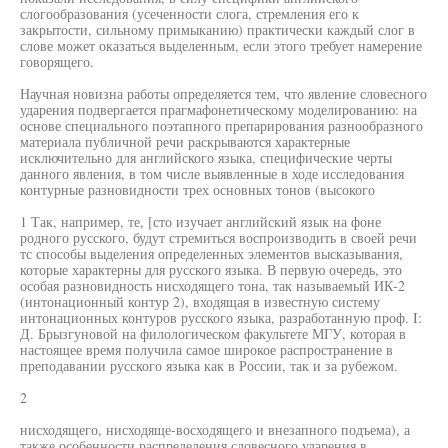
слогообразования (усеченности слога, стремления его к
закрытости, сильному примыканию) практически каждый слог в
слове может оказаться выделенным, если этого требует намерение
говорящего.
Научная новизна работы определяется тем, что явление словесного
ударения подвергается прагмафонетическому моделированию: на
основе специального поэтапного препарирования разнообразного
материала публичной речи раскрываются характерные
исключительно для английского языка, специфические черты
данного явления, в том числе выявленные в ходе исследования
контурные разновидности трех основных тонов (высокого
1 Так, например, те, [сто изучает английский язык на фоне
родного русского, будут стремиться воспроизводить в своей речи
тс способы выделения определенных элементов высказывания,
которые характерны для русского языка. В первую очередь, это
особая разновидность нисходящего тона, так называемый ИК-2
(интонационный контур 2), входящая в известную систему
интонационных контуров русского языка, разработанную проф. I:
Д. Брызгуновой на филологическом факультете МГУ, которая в
настоящее время получила самое широкое распространение в
преподавании русского языка как в России, так и за рубежом.
2
нисходящего, нисходяще-восходящего и внезапного подъема), а
также особенности распределения словесного ударения в