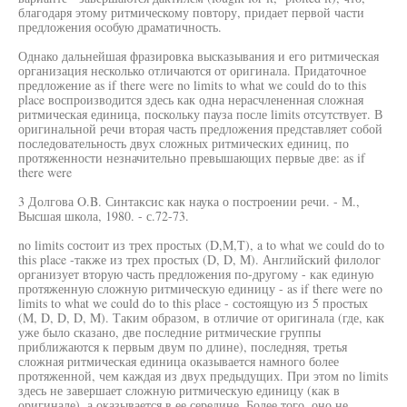
благодаря этому ритмическому повтору, придает первой части
предложения особую драматичность.
Однако дальнейшая фразировка высказывания и его ритмическая
организация несколько отличаются от оригинала. Придаточное
предложение as if there were no limits to what we could do to this
place воспроизводится здесь как одна нерасчлененная сложная
ритмическая единица, поскольку пауза после limits отсутствует. В
оригинальной речи вторая часть предложения представляет собой
последовательность двух сложных ритмических единиц, по
протяженности незначительно превышающих первые две: as if
there were
3 Долгова O.B. Синтаксис как наука о построении речи. - М.,
Высшая школа, 1980. - с.72-73.
no limits состоит из трех простых (D,M,T), a to what we could do to
this place -также из трех простых (D, D, M). Английский филолог
организует вторую часть предложения по-другому - как единую
протяженную сложную ритмическую единицу - as if there were no
limits to what we could do to this place - состоящую из 5 простых
(M, D, D, D, M). Таким образом, в отличие от оригинала (где, как
уже было сказано, две последние ритмические группы
приближаются к первым двум по длине), последняя, третья
сложная ритмическая единица оказывается намного более
протяженной, чем каждая из двух предыдущих. При этом no limits
здесь не завершает сложную ритмическую единицу (как в
оригинале), а оказывается в ее середине. Более того, оно не