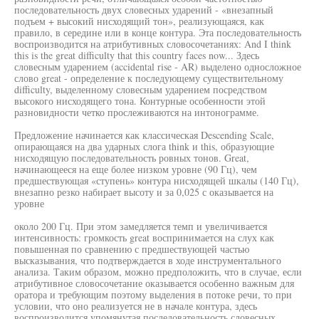
последовательность двух словесных ударений - «внезапный
подъем + высокий нисходящий тон», реализующаяся, как
правило, в середине или в конце контура. Эта последовательность
воспроизводится на атрибутивных словосочетаниях: And I think
this is the great difficulty that this country faces now... Здесь
словесным ударением (accidental rise - AR) выделено односложное
слово great - определение к последующему существительному
difficulty, выделенному словесным ударением посредством
высокого нисходящего тона. Контурные особенности этой
разновидности четко прослеживаются на интонограмме.
Предложение начинается как классическая Descending Scale,
опирающаяся на два ударных слога think и this, образующие
нисходящую последовательность ровных тонов. Great,
начинающееся на еще более низком уровне (90 Гц), чем
предшествующая «ступень» контура нисходящей шкалы (140 Гц),
внезапно резко набирает высоту и за 0,025 с оказывается на
уровне
около 200 Гц. При этом замедляется темп и увеличивается
интенсивность: громкость great воспринимается на слух как
повышенная по сравнению с предшествующей частью
высказывания, что подтверждается в ходе инструментального
анализа. Таким образом, можно предположить, что в случае, если
атрибутивное словосочетание оказывается особенно важным для
оратора и требующим поэтому выделения в потоке речи, то при
условии, что оно реализуется не в начале контура, здесь
воспроизводится упомянутая последовательность словесных