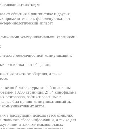
ледовательских задач:
аза от общения в лингвистике и других
ых применительно к феномену отказа от
о-терминологический аппарат
со смежными коммуникативными явлениями;
;
 контексте межличностной коммуникации;
х актов отказа от общения;
ражения отказа от общения, а также
ессе.
ественной литературы второй половины
объемом 10233 страницы; 2) 34 кинофильма
ых разговоров, зафиксированные в
анализа был принят коммуникативный акт
9 коммуникативных актов.
ния в диссертации используется комплекс
оначального сбора информации, а также для
ежуточном и заключительном этапах
я понятийного аппарата настоящего