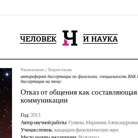
Языкознание
Теория языка
автореферат диссертации по филологии, специальность ВАК 
диссертация на тему:
Отказ от общения как составляюща
коммуникации
Год:
2013
Автор научной работы:
Гуляева, Марианна Александровна
Ученая cтепень:
кандидата филологических наук
Место защиты диссертации:
Волгоград