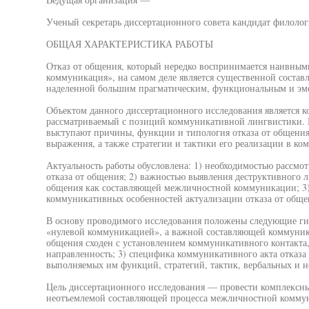
Ученый секретарь диссертационного совета кандидат филолог
ОБЩАЯ ХАРАКТЕРИСТИКА РАБОТЫ
Отказ от общения, который нередко воспринимается наивными
коммуникация», на самом деле является существенной состав
наделенной большим прагматическим, функциональным и эм
Объектом данного диссертационного исследования является к
рассматриваемый с позиций коммуникативной лингвистики. В
выступают причины, функции и типология отказа от общения,
выражения, а также стратегии и тактики его реализации в к
Актуальность работы обусловлена: 1) необходимостью рассмо
отказа от общения; 2) важностью выявления деструктивного л
общения как составляющей межличностной коммуникации; 3)
коммуникативных особенностей актуализации отказа от обще
В основу проводимого исследования положены следующие гипо
«нулевой коммуникацией», а важной составляющей коммуника
общения сходен с установлением коммуникативного контакт
направленность; 3) специфика коммуникативного акта отказа
выполняемых им функций, стратегий, тактик, вербальных и н
Цель диссертационного исследования — провести комплексный
неотъемлемой составляющей процесса межличностной комму