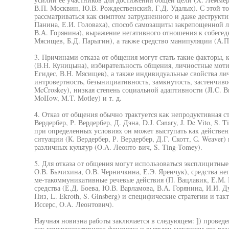
В.П. Москвин, Ю.В. Рождественский, Г.Д. Удалых). С этой т
рассматриваться как симптом затрудненного и даже деструкти
Панина, Е.И. Головаха), способ самозащиты закрепощенной ли
В.А. Горянина), выражение негативного отношения к собеседн
Мясищев, Б.Д. Парыгин), а также средство манипуляции (А.П.
3. Причинами отказа от общения могут стать такие факторы, 
(В.Н. Куницына), избирательность общения, личностные мот
Егидес, В.Н. Мясищев), а также индивидуальные свойства ли
интровертность, безынициативность, замкнутость, застенчивост
McCroskey), низкая степень социальной адаптивности (JI.C. Вы
MoIIow, M.T. Motley) и т. д.
4. Отказ от общения обычно трактуется как непродуктивная с
Вердербер, Р. Вердербер, Д. Дэна, D.J. Canary, J. De Vito, S. 
при определенных условиях он может выступать как действен
ситуации (К. Вердербер, Р. Вердербер, Д.Г. Скотт, С. Weaver)
различных культур (O.A. Леонто-вич, S. Ting-Tomey).
5. Для отказа от общения могут использоваться эксплицитны
О.В. Бычихина, О.В. Черничкина, Е.Э. Яренчук), средства н
ме-такоммуникативные речевые действия (П. Вацлавик, Е.М. 
средства (Е.Д. Боева, Ю.В. Варламова, В.А. Горянина, И.И. 
Пиз, L. Ekroth, S. Ginsberg) и специфические стратегии и та
Иссерс, O.A. Леонтович).
Научная новизна работы заключается в следующем: ]) провед
как коммуникативного феномена и выявлен механизм его реа