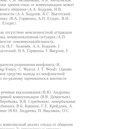
очки зрения отказ от коммуникации может
вного общения (A.A. Бодалев, Н.В.
чности (A.A. Бодалев, JI.C. Выготский,
ику (В.А. Горянина, А.П. Егидес, В.Н.
 Егидес).
как отсутствие межличностной аттракции
ивы, коммуникативная ситуация (А.П.
чности: некоммуникабельность,
ь (Б.Г. Ананьев, A.A. Бодалев, J.
готский, В.А. Горянина, J. Burgoon, J.
тратегия разрешения конфликта (К.
Ting-Tomey, С. Weaver, J. T. Wood). Однако
ное средство выхода из конфликтной
 и по-разному оцениваться в контексте
е речевые высказывания (В.Ю. Андреева,
епрямой коммуникации (В.В. Дементьев),
Воробьева, В.В. Стрибижев), невербальные
Дубинина, В.Б. Кашкин, Г.Е. Крейдлин, А.
ктики (В.Ю. Андреева, П. Вацлавик, О.С.
ен комплексный анализ отказа от общения
лизации; 2) определены и описаны