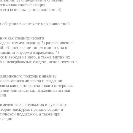
огическая классификация
 его основные разновидности; 4)
 от общения в контексте межличностной
ения как специфического
одели коммуникации; 2) разграничение
; 3) построение типологии отказа от
уникации и формы выражения; 4)
 и выхода из него, а также тактик их
х и невербальных средств, используемых в
комплексного подхода к анализу
ологического аппарата и создании
ализа конкретного текстового материала.
ивной лингвистики, психолингвистики,
ции.
именения ее результатов в вузовских
еории дискурса, прагма-, социо- и
гической поддержки, а также при
икации.