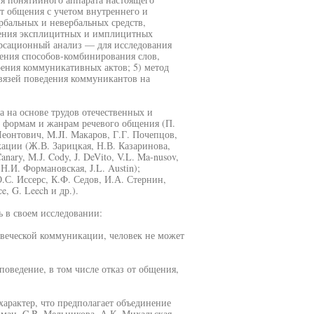
от общения с учетом внутреннего и
рбальных и невербальных средств,
вления эксплицитных и имплицитных
рсационный анализ — для исследования
рения способов-комбинирования слов,
ения коммуникативных актов; 5) метод
вязей поведения коммуникантов на
а на основе трудов отечественных и
формам и жанрам речевого общения (П.
Леонтович, M.JI. Макаров, Г.Г. Почепцов,
ации (Ж.В. Зарицкая, Н.В. Казаринова,
ary, M.J. Cody, J. DeVito, V.L. Ma-nusov,
Н.И. Формановская, J.L. Austin);
С. Иссерс, К.Ф. Седов, И.А. Стернин,
e, G. Leech и др.).
 в своем исследовании:
веческой коммуникации, человек не может
 поведение, в том числе отказ от общения,
арактер, что предполагает объединение
ман, C.B. Мельникова, А.К. Михальская,