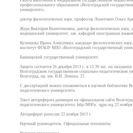
профессионального образования «Волгоградский государстве
университет».
доктор филологических наук, профессор Леонтович Ольга Арк
Жура Виктория Валентиновна, доктор филологических наук, 
медицинский университет, зав. кафедрой иностранных языков 
Кузнецова Ирина Алексеевна, кандидат филологических наук
институт ФГАОУ ВПО «Волгоградский государственный униве
Башкирский государственный университет.
Защита состоится 26 декабря 2013 г. в 12.30 час. на заседани
Волгоградском государственном социально-педагогическом уни
Волгоград, пр. им. В.И. Ленина, 27.
С диссертацией можно ознакомиться в научной библиотеке Во
педагогического университета.
Текст автореферата размещен на официальном сайте Волгогра
педагогического университета: Ьйр:/М\¥\у. vgpu.org 22 ноября 
Автореферат разослан 22 ноября 2013 г.
Научный руководитель -Официальные оппоненты:
Ведущая организация —