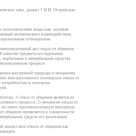
ических наук, доцент ^ H.H. Остринская
 пользователями языка как «нулевая
ляющей человеческого взаимодействия,
оциональным потенциалом.
оммуникативный акт отказа от общения,
 качестве предмета исследования
 вербальные и невербальные средства
оммуникативном процессе.
трения внутренней природы и механизма
ибо конструктивного потенциала отказа от
 потребностью в описании
ния.
тезы: 1) отказ от общения является не
тивного процесса; 2) механизм отказа от
а, но имеет противоположную векторную
 от общения проявляется в совокупности
евербальных средств его реализации.
 анализ акта отказа от общения как
никации.