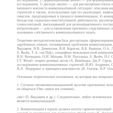
исследования; 3) дискурс-анализ — для рассмотрения отказа 
внешнего контекста коммуникативной ситуации; описания ве
стратегий и тактик, используемых при его реализации; выя
смыслов, продуцируемых в процессе коммуникации; 4) конве
беседы как социально-конститутивной деятельности; рассмот
словосочетаний, высказываний для целенаправленного постро
интроспекции — для установления причинно-следственных с
основании собственного коммуникативного опыта.
Теоретико-методологическая база диссертации сформулирован
зарубежных ученых, посвященных проблемам коммуникации, 
Вацлавик, В.В. Дементьев, В.И. Карасик, В.Б. Кашкин, O.A. 
S. Beebe, Т.A. van Dijk); специфике межличностной коммуник
В.Н. Куницына, О.И. Матьяш, В.М. Погольша, S. Beebe, D.J. Can
J.T. Wood); теории речевых актов (А. Вежбицка, Дж.Р. Серль, 
исследованию коммуникативных стратегий (В.Ю. Андреева, О.
JI.J1. Федорова) и принципа вежливости (JI. Гнатюк, Н.Р. Gric
Основные теоретические положения, на которые мы опирались
1. Согласно метакоммуникационной аксиоме прагматики чело
не общаться (One cannot not communi-.
cate) (П. Вацлавик и др.)- Следовательно, любое человеческое
является коммуникацией.
2. Коммуникация в идеале должна носить гармонизирующий х
усилий ее участников для достижения общей цели (X. Леммер