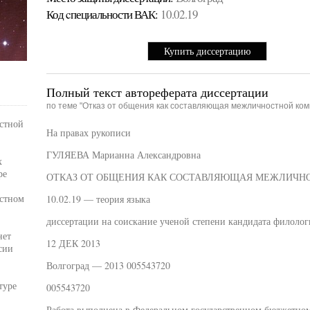
Код cпециальности ВАК:
10.02.19
Купить диссертацию
Полный текст автореферата диссертации
по теме "Отказ от общения как составляющая межличностной ком
стной
На правах рукописи
ГУЛЯЕВА Марианна Александровна
х
ре
ОТКАЗ ОТ ОБЩЕНИЯ КАК СОСТАВЛЯЮЩАЯ МЕЖЛИЧ
стном
10.02.19 — теория языка
диссертации на соискание ученой степени кандидата филолог
нет
12 ДЕК 2013
сии
Волгоград — 2013 005543720
туре
005543720
Работа выполнена в Федеральном государственном бюджетно