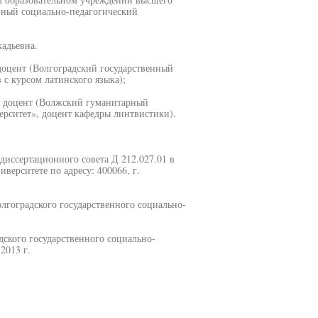
нный социально-педагогический
адьевна.
доцент (Волгоградский государственный
с курсом латинского языка);
, доцент (Волжский гуманитарный
рситет», доцент кафедры линтвистики).
и диссертационного совета Д 212.027.01 в
верситете по адресу: 400066, г.
лгоградского государственного социально-
дского государственного социально-
2013 г.