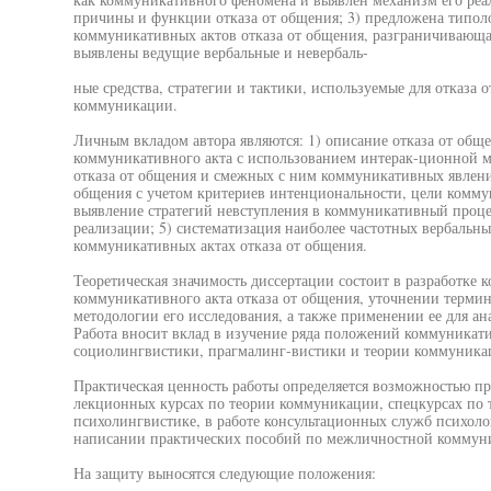
причины и функции отказа от общения; 3) предложена типол
коммуникативных актов отказа от общения, разграничивающая
выявлены ведущие вербальные и невербаль-
ные средства, стратегии и тактики, используемые для отказа
коммуникации.
Личным вкладом автора являются: 1) описание отказа от общ
коммуникативного акта с использованием интерак-ционной м
отказа от общения и смежных с ним коммуникативных явлений
общения с учетом критериев интенциональности, цели комм
выявление стратегий невступления в коммуникативный процесс
реализации; 5) систематизация наиболее частотных вербальны
коммуникативных актах отказа от общения.
Теоретическая значимость диссертации состоит в разработке 
коммуникативного акта отказа от общения, уточнении термин
методологии его исследования, а также применении ее для ан
Работа вносит вклад в изучение ряда положений коммуникат
социолингвистики, прагмалинг-вистики и теории коммуника
Практическая ценность работы определяется возможностью пр
лекционных курсах по теории коммуникации, спецкурсах по т
психолингвистике, в работе консультационных служб психоло
написании практических пособий по межличностной коммун
На защиту выносятся следующие положения: