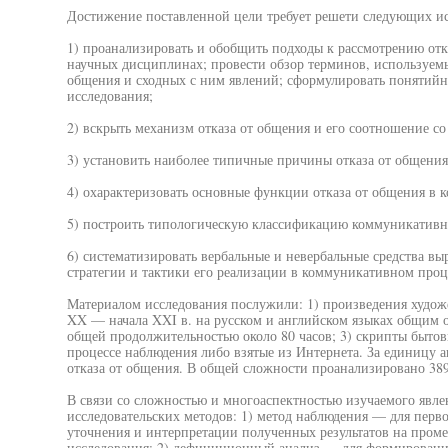
Достижение поставленной цели требует решети следующих исс
1) проанализировать и обобщить подходы к рассмотрению отк
научных дисциплинах; провести обзор терминов, используем
общения и сходных с ним явлений; сформулировать понятийн
исследования;
2) вскрыть механизм отказа от общения и его соотношение 
3) установить наиболее типичные причины отказа от общения
4) охарактеризовать основные функции отказа от общения в
5) построить типологическую классификацию коммуникативны
6) систематизировать вербальные и невербальные средства вы
стратегии и тактики его реализации в коммуникативном проц
Материалом исследования послужили: 1) произведения худож
XX — начала XXI в. на русском и английском языках общим 
общей продолжительностью около 80 часов; 3) скрипты бытов
процессе наблюдения либо взятые из Интернета. За единицу 
отказа от общения. В общей сложности проанализировано 38
В связи со сложностью и многоаспектностью изучаемого явле
исследовательских методов: 1) метод наблюдения — для перв
уточнения и интерпретации полученных результатов на пром
исследования; 2) дефиниционный анализ — для формировани