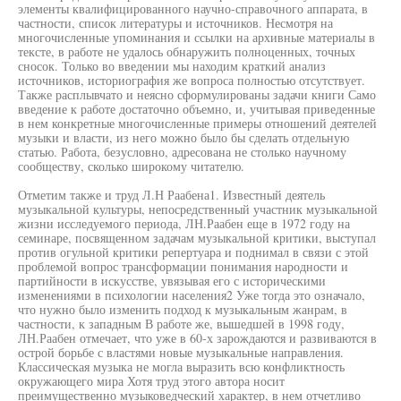
элементы квалифицированного научно-справочного аппарата, в
частности, список литературы и источников. Несмотря на
многочисленные упоминания и ссылки на архивные материалы в
тексте, в работе не удалось обнаружить полноценных, точных
сносок. Только во введении мы находим краткий анализ
источников, историография же вопроса полностью отсутствует.
Также расплывчато и неясно сформулированы задачи книги Само
введение к работе достаточно объемно, и, учитывая приведенные
в нем конкретные многочисленные примеры отношений деятелей
музыки и власти, из него можно было бы сделать отдельную
статью. Работа, безусловно, адресована не столько научному
сообществу, сколько широкому читателю.
Отметим также и труд Л.Н Раабена1. Известный деятель
музыкальной культуры, непосредственный участник музыкальной
жизни исследуемого периода, ЛН.Раабен еще в 1972 году на
семинаре, посвященном задачам музыкальной критики, выступал
против огульной критики репертуара и поднимал в связи с этой
проблемой вопрос трансформации понимания народности и
партийности в искусстве, увязывая его с историческими
изменениями в психологии населения2 Уже тогда это означало,
что нужно было изменить подход к музыкальным жанрам, в
частности, к западным В работе же, вышедшей в 1998 году,
ЛН.Раабен отмечает, что уже в 60-х зарождаются и развиваются в
острой борьбе с властями новые музыкальные направления.
Классическая музыка не могла выразить всю конфликтность
окружающего мира Хотя труд этого автора носит
преимущественно музыковедческий характер, в нем отчетливо