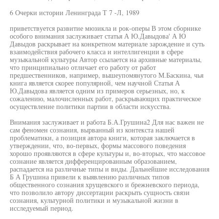
6 Очерки истории Ленинграда Т 7 -Л, 1989
приветствуется развитие мюзикла и рок-оперы В этом сборнике
особого внимания заслуживает статья А Ю.Давыдова' А Ю
Давыдов раскрывает на конкретном материале зарождение и суть
взаимодействия рабочего класса и интеллигенции в сфере
музыкальной культуры Автор ссылается на архивные материалы,
что принципиально отличает его работу от работ
предшественников, например, вышеупомянутого М.Баскина, чья
книга является скорее популярной, чем научной Статья А
Ю.Давыдова является одним из примеров серьезных, но, к
сожалению, малочисленных работ, раскрывающих практическое
осуществление политики партии в области искусства.
Внимания заслуживает и работа Б.А.Грушина2 Для нас важен не
сам феномен сознания, вырванный из контекста нашей
проблематики, а позиция автора книги, которая заключается в
утверждении, что, во-первых, формы массового поведения
хорошо проявляются в сфере культуры и, во-вторых, что массовое
сознание является дифференцированным образованием,
распадается на различные типы и виды. Дальнейшие исследования
Б А Грушина привели к выявлению различных типов
общественного сознания хрущевского и брежневского периода,
что позволило автору диссертации раскрыть сущность связи
сознания, культурной политики и музыкальной жизни в
исследуемый период.