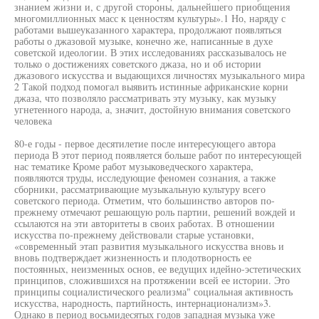
знанием жизни и, с другой стороны, дальнейшего приобщения
многомиллионных масс к ценностям культуры».1 Но, наряду с
работами вышеуказанного характера, продолжают появляться
работы о джазовой музыке, конечно же, написанные в духе
советской идеологии. В этих исследованиях рассказывалось не
только о достижениях советского джаза, но и об истории
джазового искусства и выдающихся личностях музыкального мира
2 Такой подход помогал выявить истинные африканские корни
джаза, что позволяло рассматривать эту музыку, как музыку
угнетенного народа, а, значит, достойную внимания советского
человека
80-е годы - первое десятилетие после интересующего автора
периода В этот период появляется больше работ по интересующей
нас тематике Кроме работ музыковедческого характера,
появляются труды, исследующие феномен сознания, а также
сборники, рассматривающие музыкальную культуру всего
советского периода. Отметим, что большинство авторов по-
прежнему отмечают решающую роль партии, решений вождей и
ссылаются на эти авторитеты в своих работах. В отношении
искусства по-прежнему действовали старые установки,
«современный этап развития музыкального искусства вновь и
вновь подтверждает жизненность и плодотворность ее
постоянных, неизменных основ, ее ведущих идейно-эстетических
принципов, сложившихся на протяжении всей ее истории. Это
принципы социалистического реализма" социальная активность
искусства, народность, партийность, интернационализм»3.
Однако в период восьмидесятых годов западная музыка уже