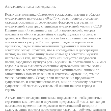
Актуальность темы исследования.
Культурная политика Советского государства, партии в области
музыкального искусства в 60-х-70-х годах прошлого столетия
являлась основным определяющим фактором для развития
музыкальной культуры, специфики музыкальной жизни в СССР
Именно партийная линия стала той направляющей, которая
повлияла на облик и дальнейшую судьбу музыки в стране, в
целом, и в Ленинграде, в частности Без сомнения, современная
музыкальная культура России хранит следы исторического
прошлого, следы взаимоотношений художника и власти в
советскую эпоху. Отметим, что в исследуемый в диссертации
период заняли свою нишу такие новые для советской музыки
направления как, например, джаз или искусство бардовской
песни, зародилась культура рок - музыки На протяжении 60-х-70-х
годов XX века вышеперечисленные музыкальные жанры, хотя и
находились в острой конфронтации с официальной линией по
отношению к новым явлениям в советской музыке, но, тем не
менее, развивались. Сегодня эти направления продолжают
существовать и совершенствоваться, они по-прежнему остаются
существенной частью музыкальной жизни нашего города и
страны
Актуальность исследования также определяется необходимостью
серьезного комплексного изучения предлагаемой темы, так как до
настоящего времени исследователи отечественной истории и
культуры лишь изредка поверхностно касались проблемы развития