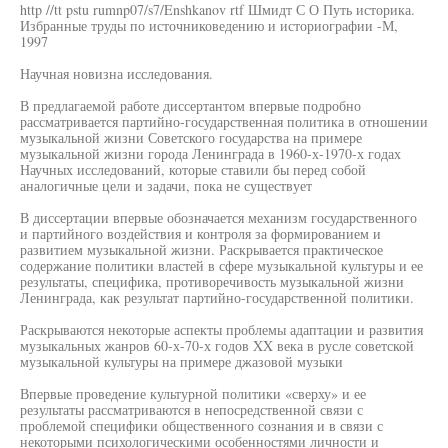
http //tt pstu rumnp07/s7/Enshkanov rtf Шмидт С О Путь историка.
Избранные труды по источниковедению и историографии -М,
1997
Научная новизна исследования.
В предлагаемой работе диссертантом впервые подробно
рассматривается партийно-государственная политика в отношении
музыкальной жизни Советского государства на примере
музыкальной жизни города Ленинграда в 1960-х-1970-х годах
Научных исследований, которые ставили бы перед собой
аналогичные цели и задачи, пока не существует
В диссертации впервые обозначается механизм государственного
и партийного воздействия и контроля за формированием и
развитием музыкальной жизни. Раскрывается практическое
содержание политики властей в сфере музыкальной культуры и ее
результаты, специфика, противоречивость музыкальной жизни
Ленинграда, как результат партийно-государственной политики.
Раскрываются некоторые аспекты проблемы адаптации и развития
музыкальных жанров 60-х-70-х годов XX века в русле советской
музыкальной культуры на примере джазовой музыки
Впервые проведение культурной политики «сверху» и ее
результаты рассматриваются в непосредственной связи с
проблемой специфики общественного сознания и в связи с
некоторыми психологическими особенностями личности и