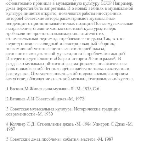
основательно проникла в музыкальную культуру СССР Например,
джаз перестал быть запретным. И о новых веяниях в музыкальной
культуре пишется открыто, появляются работы иностранных
авторов4 Советские авторы рассматривают музыкальные
тенденции с принципиально новых позиций Новые музыкальные
направления, ставшие частью советской культуры, теперь
требовали не простого ознакомления читателя с их
отличительными чертами, а проблемного подхода Так, в этот
период появился солидный иллюстрированный сборник,
знакомивший читателя не только с историей джаза,
исполнителями джазовой музыки, но и с проблемами жанра5
Интерес представляют и «Очерки истории Ленинграда»6. В
разделе о музыкальной жизни рассматривается положительная
роль новых веяний Лестная оценка дается не только джазу, но и
рок-музыке. Отмечается новаторский подход в композиторском
искусстве, обогащение советской музыки, театрального искусства,
1 Баскин М Живая сила музыки -Л -М, 1978 С 6
2 Баташев А И Советский джаз -М, 1972
3 Советская музыкальная культура. Исторические традиции
современности -М, 1980
4 Коллиер Л Д. Становление джаза -М, 1984 Уингроп С Джаз -М,
1987
5 Советский джаз проблемы, события, мастера -M, 1987