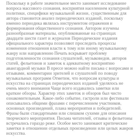
Поскольку в работе значительное место занимает исследование
вопроса массового сознания, восприятия населением культурной
политики, специфики музыкальной жизни, существенным для
автора становится анализ периодических изданий, поскольку
именно периодика являлась инструментом отражения и
формирования общественного сознания. Автором изучены
разнообразные материалы, опубликованные на страницах
двадцати шести газет и журналов Периодические издания
официального характера позволяют проследить процессы
изменения отношения власти к тому или иному музыкальному
жанру или направлению Печать вскрывает проблему
подготовленности сознания слушателей, музыковедов, авторов
статей, фельетонов и заметок к адекватному восприятию
авангардной музыки В прессе можно найти письма с вопросами и
отзывами, комментарии зрителей и слушателей по поводу
музыкальных программ Отметим, что вопросам культуры и
искусства на страницах периодических изданий уделялось не
очень много внимания Чаще всего издавались заметки или
краткие обзоры. Характер этих заметок и обзоров был чисто
ознакомительным. Какое-либо событие, гастроли или фестивали
описывались общими фразами с перечислением участников,
основных произведений, плана мероприятия и победителей.
Фразы были стандартными или слишком сухими для описания
творческого мероприятия. Письма читателей, отзывы и фельетоны
встречались гораздо реже. Особое место занимают критические
заметки в отношении отдельных произведении или целых жанров
искусства.