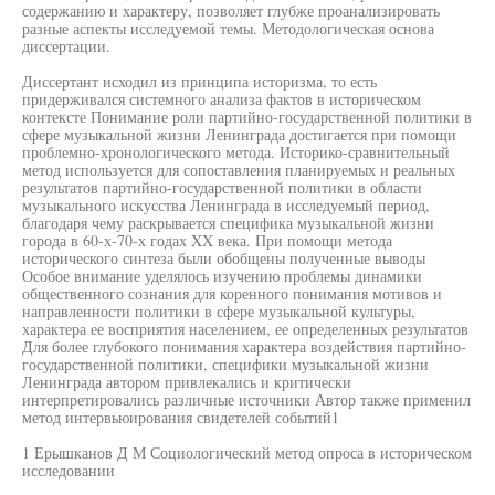
содержанию и характеру, позволяет глубже проанализировать
разные аспекты исследуемой темы. Методологическая основа
диссертации.
Диссертант исходил из принципа историзма, то есть
придерживался системного анализа фактов в историческом
контексте Понимание роли партийно-государственной политики в
сфере музыкальной жизни Ленинграда достигается при помощи
проблемно-хронологического метода. Историко-сравнительный
метод используется для сопоставления планируемых и реальных
результатов партийно-государственной политики в области
музыкального искусства Ленинграда в исследуемый период,
благодаря чему раскрывается специфика музыкальной жизни
города в 60-х-70-х годах XX века. При помощи метода
исторического синтеза были обобщены полученные выводы
Особое внимание уделялось изучению проблемы динамики
общественного сознания для коренного понимания мотивов и
направленности политики в сфере музыкальной культуры,
характера ее восприятия населением, ее определенных результатов
Для более глубокого понимания характера воздействия партийно-
государственной политики, специфики музыкальной жизни
Ленинграда автором привлекались и критически
интерпретировались различные источники Автор также применил
метод интервьюирования свидетелей событий1
1 Ерышканов Д М Социологический метод опроса в историческом
исследовании