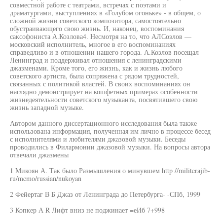
совместной работе с театрами, встречах с поэтами и
драматургами, выступлениях в «Голубом огоньке» - в общем, о
сложной жизни советского композитора, самостоятельно
обустраивающего свою жизнь. И, наконец, воспоминания
саксофониста А.Козлова4. Несмотря на то, что АЛСозлов —
московский исполнитель, многое в его воспоминаниях
справедливо и в отношении нашего города. А.Козлов посещал
Ленинград и поддерживал отношения с ленинградскими
джазменами. Кроме того, его жизнь, как и жизнь любого
советского артиста, была сопряжена с рядом трудностей,
связанных с политикой властей. В своих воспоминаниях он
наглядно демонстрирует на кошфетных примерах особенности
жизнедеятельности советского музыканта, посвятившего свою
жизнь западной музыке.
Автором данного диссертационного исследования была также
использована информация, полученная им лично в процессе бесед
с исполнителями и любителями джазовой музыки. Беседы
проводились в Филармонии джазовой музыки. На вопросы автора
отвечали джазмены
1 Микоян А. Так было Размышления о минувшем http //militerajib-
ru/mcmo/russian/nukoyan
2 Фейертаг В Б Джаз от Ленинграда до Петербурга- -СПб, 1999
3 Копкер А R Лифт вниз не поджинает =еИб 7+998