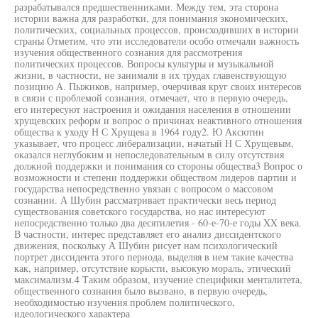
разрабатывался предшественниками. Между тем, эта сторона
истории важна для разработки, для понимания экономических,
политических, социальных процессов, происходивших в истории
страны Отметим, что эти исследователи особо отмечали важность
изучения общественного сознания для рассмотрения
политических процессов. Вопросы культуры и музыкальной
жизни, в частности, не занимали в их трудах главенствующую
позицию А. Пыжиков, например, очерчивая круг своих интересов
в связи с проблемой сознания, отмечает, что в первую очередь,
его интересуют настроения и ожидания населения в отношении
хрущевских реформ и вопрос о причинах неактивного отношения
общества к уходу Н С Хрущева в 1964 году2. Ю Аксютин
указывает, что процесс либерализации, начатый Н С Хрущевым,
оказался неглубоким и непоследовательным в силу отсутствия
должной поддержки и понимания со стороны общества3 Вопрос о
возможности и степени поддержки обществом лидеров партии и
государства непосредственно увязан с вопросом о массовом
сознании. А Шубин рассматривает практически весь период
существования советского государства, но нас интересуют
непосредственно только два десятилетия - 60-е-70-е годы XX века.
В частности, интерес представляет его анализ диссидентского
движения, поскольку А Шубин рисует нам психологический
портрет диссидента этого периода, выделяя в нем такие качества
как, например, отсутствие корысти, высокую мораль, этический
максимализм.4 Таким образом, изучение специфики менталитета,
общественного сознания было вызвано, в первую очередь,
необходимостью изучения проблем политического,
идеологического характера