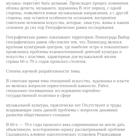
музыка» перестает быть цельным. Происходит процесс изменения
облика артиста, музыканта, художника В этот период, с одной
стороны, появляются новые музыкальные направления, а с другой
стороны, еще остаются особенности осознания, восприятия
советским человеком искусства, которые, зачастую, живы в нашем
сознании до сих пор Географические рамки исследования.
Географические рамки охватывают территорию Ленинграда Выбор
географических рамок обусловлен тем, что Ленинград являлся
крупным культурным центром, где наиболее остро и показательно
проявлялись проблемы взаимоотношений деятелей культуры и
искусства с властями, характерные для музыкальной жизни
страны 60-х-70-х годов прошлого столетия.
Степень научной разработанности темы.
В советское время тема отношений искусства, художника и власти
не являлась вопросом первостепенной важности. Работ,
специально посвященных исследованию партийно-
государственной политики в сфере
музыкальной культуры, практически нет Отсутствуют и труды,
вскрывающие связь данной проблемы с вопросом динамики
развития общественного сознания
В 60-е — 70-е годы прошлого века современники не могли дать
объективную, всестороннюю оценку рассматриваемой проблеме
Сказывалось влияние идеологических установок Руководящая