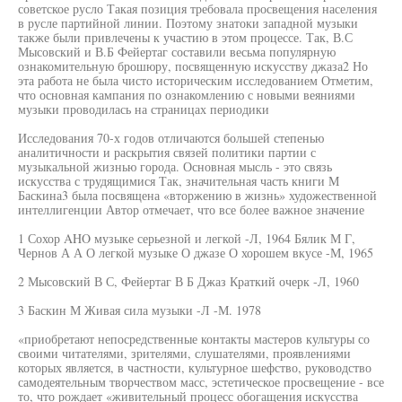
советское русло Такая позиция требовала просвещения населения
в русле партийной линии. Поэтому знатоки западной музыки
также были привлечены к участию в этом процессе. Так, В.С
Мысовский и В.Б Фейертаг составили весьма популярную
ознакомительную брошюру, посвященную искусству джаза2 Но
эта работа не была чисто историческим исследованием Отметим,
что основная кампания по ознакомлению с новыми веяниями
музыки проводилась на страницах периодики
Исследования 70-х годов отличаются большей степенью
аналитичности и раскрытия связей политики партии с
музыкальной жизнью города. Основная мысль - это связь
искусства с трудящимися Так, значительная часть книги М
Баскина3 была посвящена «вторжению в жизнь» художественной
интеллигенции Автор отмечает, что все более важное значение
1 Сохор AHO музыке серьезной и легкой -Л, 1964 Бялик М Г,
Чернов А А О легкой музыке О джазе О хорошем вкусе -М, 1965
2 Мысовский В С, Фейертаг В Б Джаз Краткий очерк -Л, 1960
3 Баскин М Живая сила музыки -Л -М. 1978
«приобретают непосредственные контакты мастеров культуры со
своими читателями, зрителями, слушателями, проявлениями
которых является, в частности, культурное шефство, руководство
самодеятельным творчеством масс, эстетическое просвещение - все
то, что рождает «живительный процесс обогащения искусства