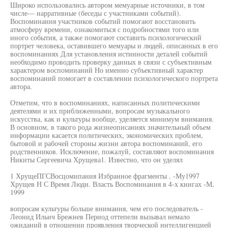
Широко использовались автором мемуарные источники, в том
числе— нарративные (беседы с участниками событий).
Воспоминания участников событий помогают восстановить
атмосферу времени, ознакомиться с подробностями того или
иного события, а также помогают составить психологический
портрет человека, оставившего мемуары и людей, описанных в его
воспоминаниях Для установления истинности деталей событий
необходимо проводить проверку данных в связи с субъективным
характером воспоминаний Но именно субъективный характер
воспоминаний помогает в составлении психологического портрета
автора.
Отметим, что в воспоминаниях, написанных политическими
деятелями и их приближенными, вопросам музыкального
искусства, как и культуры вообще, уделяется минимум внимания.
В основном, в такого рода жизнеописаниях значительный объем
информации касается политических, экономических проблем,
бытовой и рабочей стороны жизни автора воспоминаний, его
родственников. Исключение, пожалуй, составляют воспоминания
Никиты Сергеевича Хрущева1. Известно, что он уделял
1 ХрущеПГСВосцомипания Избранное фрагменты . -Му1997
Хрущев Н С Время Люди. Власть Воспоминания в 4-х книгах -М,
1999
вопросам культуры больше внимания, чем его последователь -
Леонид Ильич Брежнев Период оттепели вызывал немало
ожиданий в отношении проявления творческой интеллигенцией