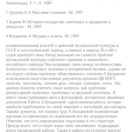
Ленинграда. Т 7 -Л, 1989
1 Грушин Б А Массовое сознание -М, 1987
3 Бореев Ю История государства советского в преданиях и
анекдотах - М, 1995
4 Богданова А Музыка и власть -М, 1995
взаимоотношений властей и деятелей музыкальной культуры в
СССР в постсталинский период, а именно в период 50-х-80-х
годов прошлого века Автор указывает на схожесть проблем
музыкальной культуры советского времени и нынешнего,
российского периода Она вскрывает связь между особенностями
психологии советского человека и восприятием музыки, однако не
исследует глубоко проблему общественного сознания А Богданова
использовала многочисленные документы архивов ЦК КПСС
записки, протоколы, личные дела, письма, сценарии, ноты. Эти
данные помогли осветить такие вопросы, как проблемы
репертуарной политики, проблемы гастрольной политики. В
книге также приведено много фотографий, интересных архивных
документов Работа А Богдановой -единственная работа, которая
наиболее приближена по своей тематике к настоящей диссертации
Однако думается, что назвать труд А.Богдановой полновесным
научным историческим исследованием все же затруднительно
Отметим, что есть определенные недостатки в его структуре
Прежде всего, отсутствует какое-либо заключение, подводящее
итоги проделанной работы. Также в работе отсутствуют многие