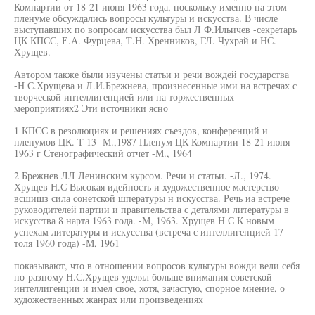
Компартии от 18-21 июня 1963 года, поскольку именно на этом
пленуме обсуждались вопросы культуры и искусства. В числе
выступавших по вопросам искусства был Л Ф.Ильичев -секретарь
ЦК КПСС, Е.А. Фурцева, Т.Н. Хренников, ГЛ. Чухрай и НС.
Хрущев.
Автором также были изучены статьи и речи вождей государства
-Н С.Хрущева и Л.И.Брежнева, произнесенные ими на встречах с
творческой интеллигенцией или на торжественных
мероприятиях2 Эти источники ясно
1 КПСС в резолюциях и решениях съездов, конференций и
пленумов ЦК. Т 13 -М.,1987 Пленум ЦК Компартии 18-21 июня
1963 г Стенографический отчет -М., 1964
2 Брежнев ЛЛ Ленинским курсом. Речи и статьи. -Л., 1974.
Хрущев Н.С Высокая идейность и художественное мастерство
всшишз сила сонетской шпературы н искусства. Речь иа встрече
руководителей партии и правительства с деталями литературы в
искусства 8 нарта 1963 года. -М, 1963. Хрущев Н С К новым
успехам литературы и искусства (встреча с интеллигенцией 17
толя 1960 года) -М, 1961
показывают, что в отношении вопросов культуры вожди вели себя
по-разному Н.С.Хрущев уделял больше внимания советской
интеллигенции и имел свое, хотя, зачастую, спорное мнение, о
художественных жанрах или произведениях