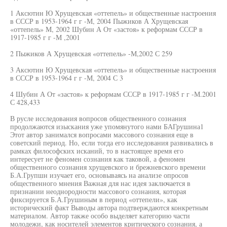
1 Аксютин Ю Хрущевская «оттепель» и общественные настроения
в СССР в 1953-1964 г г -М, 2004 Пыжиков А Хрущевская
«оттепель» М, 2002 Шубин А От «застоя» к реформам СССР в
1917-1985 г г -М ,2001
2 Пыжиков А Хрущевская «оттепель» -М,2002 С 259
3 Аксютин Ю Хрущевская «оттепель» и общественные настроения
в СССР в 1953-1964 г г -М, 2004 С 3
4 Шубин А От «застоя» к реформам СССР в 1917-1985 г г -М.2001
С 428,433
В русле исследования вопросов общественного сознания
продолжаются изыскания уже упомянутого нами БАГрушина1
Этот автор занимался вопросами массового сознания еще в
советский период. Но, если тогда его исследования развивались в
рамках философских исканий, то в настоящее время его
интересует не феномен сознания как таковой, а феномен
общественного сознания хрущевского и брежневского времени
Б.А.Групшн изучает его, основываясь на анализе опросов
общественного мнения Важная для нас идея заключается в
признании неоднородности массового сознания, которая
фиксируется Б.А.Грушиным в период «оттепели», как
исторический факт Выводы автора подтверждаются конкретным
материалом. Автор также особо выделяет категорию части
молодежи, как носителей элементов критического сознания, а