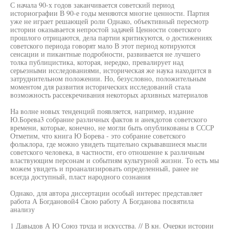
С начала 90-х годов заканчивается советский период
историографии В 90-е годы меняются многие ценности. Партия
уже не играет решающей роли Однако, объективный пересмотр
истории оказывается непростой задачей Ценности советского
прошлого отрицаются, дела партии критикуются, о достижениях
советского периода говорят мало В этот период котируются
сенсации и пикантные подробности, развивается не лучшего
толка публицистика, которая, нередко, превалирует над
серьезными исследованиями, историческая же наука находится в
затруднительном положении. Но, безусловно, положительным
моментом для развития исторических исследований стала
возможность рассекречивания некоторых архивных материалов
На волне новых тенденций появляется, например, издание
Ю.Борева3 собрание различных фактов и анекдотов советского
времени, которые, конечно, не могли быть опубликованы в СССР
Отметим, что книга Ю Борева - это собрание советского
фольклора, где можно увидеть тщательно скрывавшиеся мысли
советского человека, в частности, его отношение к различным
властвующим персонам и событиям культурной жизни. То есть мы
можем увидеть и проанализировать определенный, ранее не
всегда доступный, пласт народного сознания
Однако, для автора диссертации особый интерес представляет
работа А Богдановой4 Свою работу А Богданова посвятила
анализу
1 Давыдов А Ю Союз труда и искусства. // В кн. Очерки истории