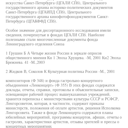
искусства Санкт-Петербурга (ЦГАЛИ СПб), Центрального
государственного архива историко-политических документов
Санкт-Петербурга (ЦГАИПД СПб), Центрального
государственного архива кинофотофонодокументов Санкт-
Петербурга (ЦГАКФФД СПб).
Особое значение для диссертационного исследования имели
сведения, почерпнутые в фондах ЦГАЛИ СПб. Наиболее
полезными стали многочисленные документы фонда
Ленинградского отделения Союза
1 Грушин Б А Четыре жизни России в зеркале опросов
общественного мнения Кн 1 Эпоха Хрущева. -М, 2001 Кн2 Эпоха
Брежнева. 41 -М.,2003
2 Жидков В, Соколов К Культурная политика России -М., 2001
композиторов (Ф 348) и фонда гастрольно-концертного
объединения «Ленконцерт» (Ф 355) В этих фондах содержатся
доклады, отчеты, справки, протоколы и объяснительные записки,
освещающие рабочий процесс вышеуказанных учреждений,
хранится переписка с министерствами культуры СССР и РСФСР,
Ленгорсоветом, которая, в частности, содержит приказы
министерств, положения об оплате артистов, решения Исполкома
Ленгорсовета. Также в фонде Ленконцерта содержатся планы
юбилейных мероприятий, программы концертов, афиши, отчеты о
гастролях, характеристики артистов, отзывы зрителей и прессы о
концертных мероприятиях