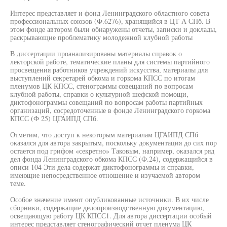
Интерес представляет и фонд Ленинградского областного совета
профессиональных союзов (Ф.6276), хранящийся в ЦТ А СПб. В
этом фонде автором были обнаружены отчеты, записки и доклады,
раскрывающие проблематику молодежной клубной работы
В диссертации проанализированы материалы справок о
лекторской работе, тематические планы для системы партийного
просвещения работников учреждений искусства, материалы для
выступлений секретарей обкома и горкома КПСС по итогам
пленумов ЦК КПСС, стенограммы совещаний по вопросам
клубной работы, справки о культурной шефской помощи,
диктофонограммы совещаний по вопросам работы партийных
организаций, сосредоточенные в фонде Ленинградского горкома
КПСС (Ф 25) ЦГАИПД СПб.
Отметим, что доступ к некоторым материалам ЦГАИПД СПб
оказался для автора закрытым, поскольку документация до сих пор
остается под грифом «секретно» Таковым, например, оказался ряд
дел фонда Ленинградского обкома КПСС (Ф.24), содержащийся в
описи 104 Эти дела содержат диктофонограммы и справки,
имеющие непосредственное отношение и изучаемой автором
теме.
Особое значение имеют опубликованные источники. В их числе
сборники, содержащие делопроизводственную документацию,
освещающую работу ЦК КПСС1. Для автора диссертации особый
интерес представляет стенографический отчет пленума ЦК