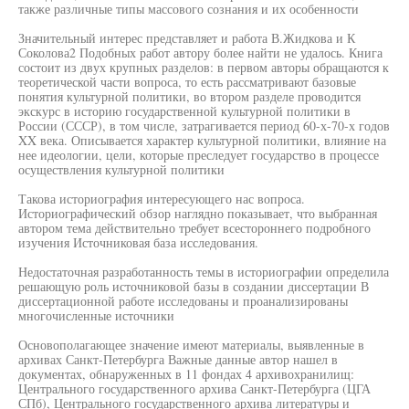
также различные типы массового сознания и их особенности
Значительный интерес представляет и работа В.Жидкова и К
Соколова2 Подобных работ автору более найти не удалось. Книга
состоит из двух крупных разделов: в первом авторы обращаются к
теоретической части вопроса, то есть рассматривают базовые
понятия культурной политики, во втором разделе проводится
экскурс в историю государственной культурной политики в
России (СССР), в том числе, затрагивается период 60-х-70-х годов
XX века. Описывается характер культурной политики, влияние на
нее идеологии, цели, которые преследует государство в процессе
осуществления культурной политики
Такова историография интересующего нас вопроса.
Историографический обзор наглядно показывает, что выбранная
автором тема действительно требует всестороннего подробного
изучения Источниковая база исследования.
Недостаточная разработанность темы в историографии определила
решающую роль источниковой базы в создании диссертации В
диссертационной работе исследованы и проанализированы
многочисленные источники
Основополагающее значение имеют материалы, выявленные в
архивах Санкт-Петербурга Важные данные автор нашел в
документах, обнаруженных в 11 фондах 4 архивохранилищ:
Центрального государственного архива Санкт-Петербурга (ЦГА
СПб), Центрального государственного архива литературы и