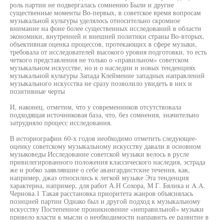
роль партии не подвергалась сомнению Были и другие
существенные моменты Во-первых, в советское время вопросам
музыкальной культуры уделялось относительно скромное
внимание на фоне более существенных исследований в области
экономики, внутренней и внешней политики страны Во-вторых,
объективная оценка процессов, протекающих в сфере музыки,
требовала от исследователей высокого уровня подготовки, то есть
четкого представления не только о «правильном» советском
музыкальном искусстве, но и о наследии и новых тенденциях
музыкальной культуры Запада Клеймение западных направлений
музыкального искусства не сразу позволило увидеть в них и
позитивные черты
И, наконец, отметим, что у современников отсутствовала
подходящая источниковая база, что, без сомнения, значительно
затрудняло процесс исследования.
В историографии 60-х годов необходимо отметить следующее-
оценку советскому музыкальному искусству давали в основном
музыковеды Исследование советской музыки велось в русле
привилегированного положения классического наследия, эстрада
же и робко заявлявшие о себе авангардистские течения, как,
например, джаз относились к легкой музыке Эта тенденция
характерна, например, для работ А.Н Сохора, М Г. Бялика и A.A.
Чернова.1 Такая расстановка приоритета жанров объяснялась
позицией партии Однако был и другой подход к музыкальному
искусству Постепенное проникновение «неправильной» музыки
привело власти к мысли о необходимости направить ее развитие в