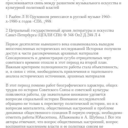
прослеживается связь между развитием музыкального искусства и
культурной политикой властей
1 Раабен Л Н Одуховном ренессансе в русской музыке 1960-
х-1980-х годов -СПб, ¡998
2 Цетральный государственный архив литературы и искусства
Санкт-Петербурга (ЦГАЛИ СПб) Ф 348 Оп2 Д.288 Л 4
Первое десятилетие нынешнего века ознаменовалось выходом
многочисленных исторических исследований Историки получили
доступ к части рассекреченных архивных материалов
Сенсационность и демонстрация сугубо отрицательных черт
советского времени отошли в этот период на второй план.
Важным критерием полноценности работы стала объективность,
и, в связи с этим, необходимость привлечения и тщательного
анализа исторических источников, архивных материалов
В этот период помимо работ биографического характера, общих
трудов по истории Советского Союза и советской культуры
появляются работы, где значительное внимание уделяется
вопросам социальной истории Внимание исследователей
обращено не только к пересмотру политической истории, но и к
вопросам менталитета, общественных настроений и проблеме
динамики общественного сознания В первую очередь, необходимо
отметить работы ЮАксютина, АПыжикова и А. Шубина.1 Все эти
авторы отмечают, что вопрос общественных настроений, вопрос
восприятия населением власти и ее политики совсем не