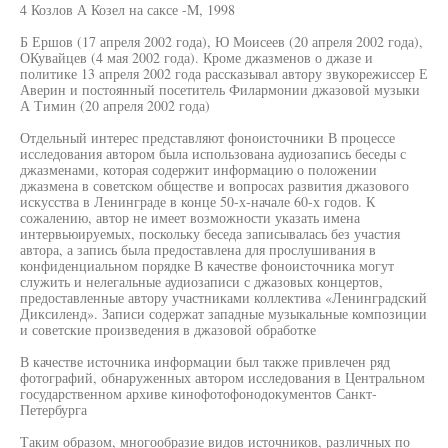
4 Козлов А Козел на саксе -M, 1998
Б Ершов (17 апреля 2002 года), Ю Моисеев (20 апреля 2002 года),
ОКувайцев (4 мая 2002 года). Кроме джазменов о джазе и
политике 13 апреля 2002 года рассказывал автору звукорежиссер Е
Аверин и постоянный посетитель Филармонии джазовой музыки
А Тимин (20 апреля 2002 года)
Отдельный интерес представляют фоноисточники В процессе
исследования автором была использована аудиозапись беседы с
джазменами, которая содержит информацию о положении
джазмена в советском обществе и вопросах развития джазового
искусства в Ленинграде в конце 50-х-начале 60-х годов. К
сожалению, автор не имеет возможности указать имена
интервьюируемых, поскольку беседа записывалась без участия
автора, а запись была предоставлена для прослушивания в
конфиденциальном порядке В качестве фоноисточника могут
служить и нелегальные аудиозаписи с джазовых концертов,
предоставленные автору участниками коллектива «Ленинградский
Диксиленд». Записи содержат западные музыкальные композиции
и советские произведения в джазовой обработке
В качестве источника информации был также привлечен ряд
фотографий, обнаруженных автором исследования в Центральном
государственном архиве кинофотофонодокументов Санкт-
Петербурга
Таким образом, многообразие видов источников, различных по