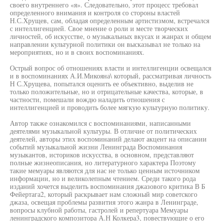
своего внутреннего «я». Следовательно, этот процесс требовал
определенного внимания и контроля со стороны властей
Н.С.Хрущев, сам, обладая определенным артистизмом, встречался
с интеллигенцией. Свое мнение о роли и месте творческих
личностей, об искусстве, о музыкальных вкусах и жанрах и общем
направлении культурной политики он высказывал не только на
мероприятиях, но и в своих воспоминаниях.
Острый вопрос об отношениях власти и интеллигенции освещался
и в воспоминаниях А.И.Микояна\ который, рассматривая личность
Н С.Хрущева, попытался оценить ее объективно, выделив не
только положительные, но и отрицательные качества, которые, в
частности, помешали вождю наладить отношения с
интеллигенцией и проводить более мягкую культурную политику.
Автор также ознакомился с воспоминаниями, написанными
деятелями музыкальной культуры. В отличие от политических
деятелей, авторы этих воспоминаний делают акцент на описании
событий музыкальной жизни Ленинграда Воспоминания
музыкантов, историков искусства, в основном, представляют
полные жизнеописания, но литературного характера Поэтому
такие мемуары являются для нас не только ценным источником
информации, но и великолепным чтением. Среди такого рода
изданий хочется выделить воспоминания джазового критика В Б
Фейертага2, который раскрывает нам сложный мир советского
джаза, освещая проблемы развития этого жанра в Ленинграде,
вопросы клубной работы, гастролей и репертуара Мемуары
ленинградского композитора А.Н Колкера3, повествующие о его