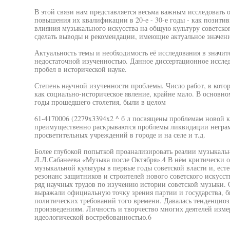
В этой связи нам представляется весьма важным исследовать
повышения их квалификации в 20-е - 30-е годы - как позити
влияния музыкального искусства на общую культуру советско
сделать выводы и рекомендации, имеющие актуальное значени
Актуальность темы и необходимость её исследования в значит
недостаточной изученностью. Данное диссертационное исслед
пробел в исторической науке.
Степень научной изученности проблемы. Число работ, в котор
как социально-историческое явление, крайне мало. В основно
годы прошедшего столетия, были в целом
61-4170006 (2279x3394x2 ^ б л посвящены проблемам новой к
преимущественно раскрываются проблемы ликвидации неграмо
просветительных учреждений в городе и на селе и т.д.
Более глубокой попыткой проанализировать реалии музыкальн
Л.Л.Сабанеева «Музыка после Октября».4 В нём критически о
музыкальной культуры в первые годы советской власти и, есте
резонанс защитников и строителей нового советского искусства
ряд научных трудов по изучению истории советской музыки. 
выражали официальную точку зрения партии и государства, б
политических требований того времени. Давалась тенденциоз
произведениям. Личность и творчество многих деятелей изме
идеологической востребованностью.6