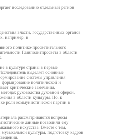
ргает исследованию отдельный регион
действия власти, государственных органов
к, например, в
авного политико-просветительного
еятельности Главполитпросвета в области
о.
е в культуре страны в первые
сследователь выделяет основные
формирование системы управления
я, формирование политической и
вает критические замечания,
методах руководства духовной сферой,
жения в области культуры. Но, к
нке роли коммунистической партии в
атериала рассматриваются вопросы
татистические данные позволили ему
кального искусства. Вместе с тем,
 музыкальной культуры, подготовку кадров
свещения.