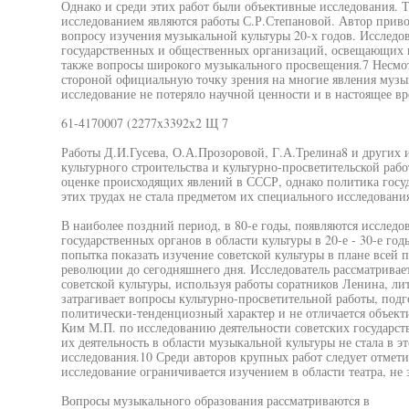
Однако и среди этих работ были объективные исследования. 
исследованием являются работы С.Р.Степановой. Автор при
вопросу изучения музыкальной культуры 20-х годов. Исследов
государственных и общественных организаций, освещающих в
также вопросы широкого музыкального просвещения.7 Несмотр
стороной официальную точку зрения на многие явления музык
исследование не потеряло научной ценности и в настоящее вр
61-4170007 (2277x3392x2 Щ 7
Работы Д.И.Гусева, О.А.Прозоровой, Г.А.Трелина8 и других 
культурного строительства и культурно-просветительской ра
оценке происходящих явлений в СССР, однако политика госуд
этих трудах не стала предметом их специального исследовани
В наиболее поздний период, в 80-е годы, появляются исследо
государственных органов в области культуры в 20-е - 30-е го
попытка показать изучение советской культуры в плане всей 
революции до сегодняшнего дня. Исследователь рассматривае
советской культуры, используя работы соратников Ленина, лит
затрагивает вопросы культурно-просветительной работы, подг
политически-тенденциозный характер и не отличается объект
Ким М.П. по исследованию деятельности советских государств
их деятельность в области музыкальной культуры не стала в э
исследования.10 Среди авторов крупных работ следует отме
исследование ограничивается изучением в области театра, не
Вопросы музыкального образования рассматриваются в