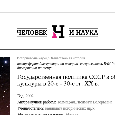
Исторические науки
Отечественная история
автореферат диссертации по истории, специальность ВАК РФ
диссертация на тему:
Государственная политика СССР в о
культуры в 20-е - 30-е гг. ХХ в.
Год:
2002
Автор научной работы:
Толмацкая, Людмила Валерьевна
Ученая cтепень:
кандидата исторических наук
Место защиты диссертации:
Москва