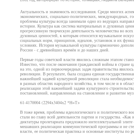
2002 год, автореферат по истории, Толмацкая, Людмила Валерье
Актуальность и значимость исследования. Среди многих аспек
экономических, социально-политических, международных, гос
проблемы культуры всегда занимали одно из ведущих направ
истории. Культура как система материальных и духовных ценн
прогрессивную творческую деятельность человечества во всех
духовных ценностей, к которым относится музыкальное искусс
социальных норм, принципов, идеалов, установок и их функ
условиях. История музыкальной культуры гармонично дополн
России - с древнейших времён и до наших дней.
Первые годы советской власти явились сложным этапом стано
Известно, что после окончания гражданской войны в стране ц
на это, одной из первоочередных задач правительства явилось
революции. В результате, была создана единая государственна
важнейшей задачей культурной революции стала необходимос
в разных областях народного хозяйства, в том числе и в обла
реализации этой важнейшей задачи культурного строительства
постановлений, направленных на становление и развитие муз
61-4170004 (2294x3404x2 *Н=Т>
В тоже время, проблемы идеологического и политического во
стали во главу всей деятельности партии и государства. «Как 
диктатуры пролетариата предложило интеллектуальной элите 
мешавших реализации коммунистической программы и не сте
власти, ее политическая практика и основные институты по