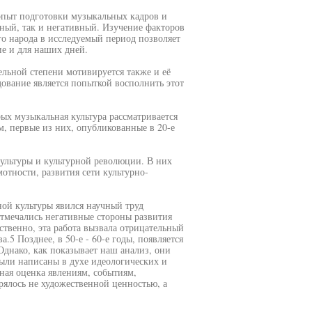
 опыт подготовки музыкальных кадров и
вный, так и негативный. Изучение факторов
го народа в исследуемый период позволяет
е и для наших дней.
ельной степени мотивируется также и её
ование является попыткой восполнить этот
ых музыкальная культура рассматривается
м, первые из них, опубликованные в 20-е
ультуры и культурной революции. В них
тности, развития сети культурно-
ой культуры явился научный труд
тмечались негативные стороны развития
ственно, эта работа вызвала отрицательный
.5 Позднее, в 50-е - 60-е годы, появляется
Однако, как показывает наш анализ, они
ыли написаны в духе идеологических и
ная оценка явлениям, событиям,
рялось не художественной ценностью, а