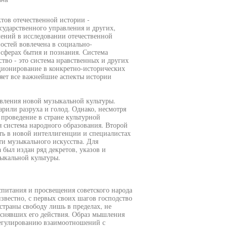
вна
тов отечественной истории -
ударственного управления и других,
лений в исследовании отечественной
остей вовлечена в социально-
 сферах бытия и познания. Система
тво - это система нравственных и других
ционирование в конкретно-исторических
яет все важнейшие аспекты истории
вления новой музыкальной культуры.
арили разруха и голод. Однако, несмотря
 проведение в стране культурной
я система народного образования. Второй
ть в новой интеллигенции и специалистах
сти музыкального искусства. Для
 был издан ряд декретов, указов и
ыкальной культуры.
спитания и просвещения советского народа
известно, с первых своих шагов господство
страны свободу лишь в пределах, не
снявших его действия. Образ мышления
 регулированию взаимоотношений с