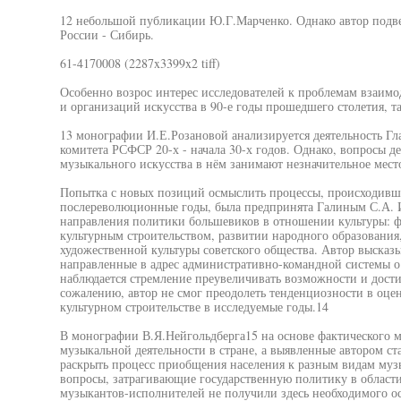
12 небольшой публикации Ю.Г.Марченко. Однако автор подве
России - Сибирь.
61-4170008 (2287x3399x2 tiff)
Особенно возрос интерес исследователей к проблемам взаимо
и организаций искусства в 90-е годы прошедшего столетия, та
13 монографии И.Е.Розановой анализируется деятельность Гл
комитета РСФСР 20-х - начала 30-х годов. Однако, вопросы д
музыкального искусства в нём занимают незначительное мест
Попытка с новых позиций осмыслить процессы, происходивши
послереволюционные годы, была предпринята Галиным С.А. И
направления политики большевиков в отношении культуры: 
культурным строительством, развитии народного образовани
художественной культуры советского общества. Автор высказы
направленные в адрес административно-командной системы о 
наблюдается стремление преувеличивать возможности и дости
сожалению, автор не смог преодолеть тенденциозности в оце
культурном строительстве в исследуемые годы.14
В монографии В.Я.Нейгольдберга15 на основе фактического м
музыкальной деятельности в стране, а выявленные автором с
раскрыть процесс приобщения населения к разным видам музы
вопросы, затрагивающие государственную политику в области
музыкантов-исполнителей не получили здесь необходимого о