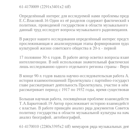
61-4170009 (2291x3401x2 tiff)
Определённый интерес для исследуемой нами проблемы предст
Е.С.Власовой.16 Один из её разделов содержит фактический 
политики, проводимой государством в области музыкального ис
данный труд исследует вопросы музыкального радиовещания.
В ракурсе нашего исследования определённый интерес предста
прослеживающая и анализирующая этапы формирования худож
культурной жизни советского общества в 20-х - первой
17 половине 30-х годов. В работе автор осветил вопросы вз
интеллигенции. В ней использован значительный фактический
лишь исследованию одного отдельного региона страны - Верх
В конце 90-х годов вышла научно-исследовательская работа А
история взаимоотношений Пролеткульта с партийно-государст
главе рассматривает деятельность Пролеткульта, участие в нё
рассматривает период с 1917 по 1932 годы, время существова
Большая научная работа, посвящённая проблеме взаимодействи
Т.А.Баркетовой.19 Автор прослеживает историю взаимодейст
с властью. В работе приведён анализ ряда документов Советс
политику государства в области музыкальной культуры на нача
анализ биографий, автобиографий,
61-4170010 (2280x3395x2 tiff) мемуаров ряда музыкальных деят