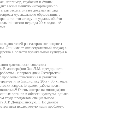
Так, например, глубоким и ёмким
водит весьма ценную информацию по
атель рассматривает документы ряда
опросы музыкального образования, а
я на то, что автору не удалось обойти
альной жизни периода 20-х годов, её
емя.
исследователей рассматривают вопросы
боты. Они имеют иллюстративный подход в
арства в области музыкальной культуры в
я.
вания деятельности советских
ды. В монографии Зак Л.М. предпринята
проблемы - с первых дней Октябрьской
т проблемы становления и развития
ературу и публицистику 20-х - 30-х годов,
отовки кадров. В целом, работа носит
ивностью.9 Очень интересна монография
енных органов в области культуры, однако,
том труде предметом специального
тить А.И.Дондошанскую.11 Но данное
 затрагивая исследуемую нами проблему.