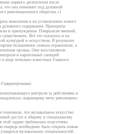
ении первого десятилетия после
а, что она понимает под духовной
ового революционного общества.»1
браза мышления и на установление нового
ия духовного содержания. Принципы
силы и принуждения. Плюрализм мнений,
 существовать. Всё это сказалось и на
й культурой и искусством. В результате
партии большевики сначала ограничили, а
печатные органы. Они восстановили
контроля и карательных санкций
е в виде печально известных Главного
-Главреперткома).
всеохватывающего контроля за действиями и
принадлежала «карающему мечу революции»
се понимали, что музыкальное искусство
ирокий доступ к общему и специальному
этой задачи требовалась подготовка
вою очередь необходимо было открыть новые
я учащихся музыкальных специальностей.