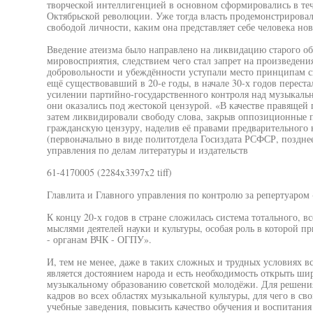
творческой интеллигенцией в основном сформировались в теч
Октябрьской революции. Уже тогда власть продемонстрировал
свободой личности, каким она представляет себе человека н
Введение атеизма было направлено на ликвидацию старого о
мировосприятия, следствием чего стал запрет на произведен
добровольности и убеждённости уступали место принципам 
ещё существовавший в 20-е годы, в начале 30-х годов перестал
усилении партийно-государственного контроля над музыкально
они оказались под жестокой цензурой. «В качестве правящей 
затем ликвидировали свободу слова, закрыв оппозиционные 
гражданскую цензуру, наделив её правами предварительного 
(первоначально в виде политотдела Госиздата РСФСР, поздне
управления по делам литературы и издательств
61-4170005 (2284x3397x2 tiff)
Главлита и Главного управления по контролю за репертуаром 
К концу 20-х годов в стране сложилась система тотального, 
мыслями деятелей науки и культуры, особая роль в которой 
- органам ВЧК - ОГПУ».
И, тем не менее, даже в таких сложных и трудных условиях в
является достоянием народа и есть необходимость открыть ш
музыкальному образованию советской молодёжи. Для решения 
кадров во всех областях музыкальной культуры, для чего в с
учебные заведения, повысить качество обучения и воспитани