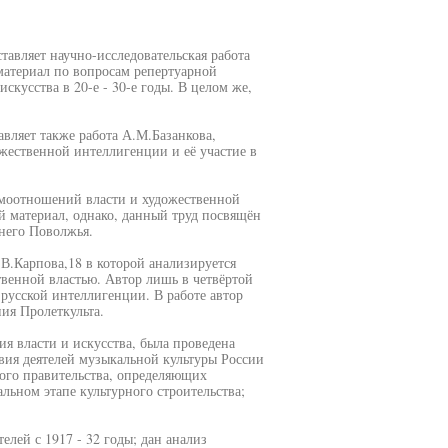
авляет научно-исследовательская работа
материал по вопросам репертуарной
кусства в 20-е - 30-е годы. В целом же,
вляет также работа А.М.Базанкова,
ественной интеллигенции и её участие в
аимоотношений власти и художественной
 материал, однако, данный труд посвящён
него Поволжья.
.В.Карпова,18 в которой анализируется
венной властью. Автор лишь в четвёртой
м русской интеллигенции. В работе автор
ния Пролеткульта.
я власти и искусства, была проведена
вия деятелей музыкальной культуры России
кого правительства, определяющих
льном этапе культурного строительства;
елей с 1917 - 32 годы; дан анализ