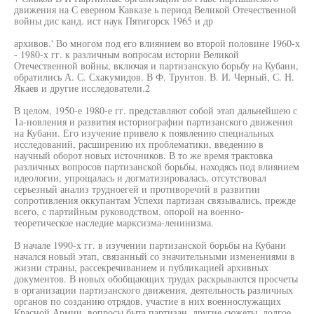
движения на С еверном Кавказе ь период Великой Отечественной
войны дис канд. ист наук Пятигорск 1965 и др
архивов.' Во многом под его влиянием во второй половине 1960-х
- 1980-х гг. к различным вопросам истории Великой
Отечественной войны, включая и партизанскую борьбу на Кубани,
обратились А. С. Схакумидов. В Ф. Трунтов. В. И. Черный, С. Н.
Якаев и другие исследователи.2
В целом, 1950-е 1980-е гг. представляют собой этап дальнейшею с
1а-новления и развития историографии партизанского движения
на Кубани. Его изучение привело к появлению специальных
исследований, расширению их проблематики, введению в
научный оборот новых источников. В то же время трактовка
различных вопросов партизанской борьбы, находясь под влиянием
идеологии, упрощалась и догматизировалась, отсутствовал
серьезный анализ трудноегей и противоречий в развитии
сопротивления оккупантам Успехи партизан связывались, прежде
всего, с партийным руководством, опорой на военно-
теоретическое наследие марксизма-ленинизма.
В начале 1990-х гг. в изучении партизанской борьбы на Кубани
начался новый этап, связанный со значительными изменениями в
жизни страны, рассекречиванием и публикацией архивных
документов. В новых обобщающих трудах раскрываются просчеты
в организации партизанского движения, деятельность различных
органов по созданию отрядов, участие в них военнослужащих
Красной Армии, вопросы быта партизан, другие сюжеты, долгое