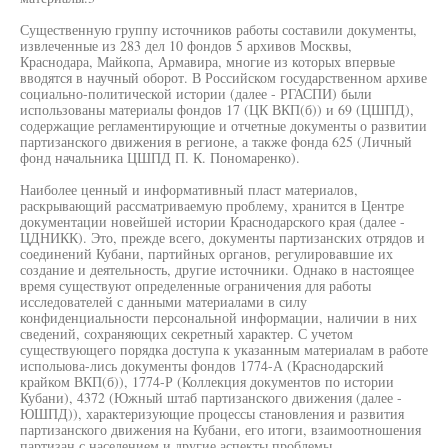
Существенную группу источников работы составили документы,
извлеченные из 283 дел 10 фондов 5 архивов Москвы,
Краснодара, Майкопа, Армавира, многие из которых впервые
вводятся в научный оборот. В Российском государственном архиве
социально-политической истории (далее - РГАСПИ) были
использованы материалы фондов 17 (ЦК ВКП(б)) и 69 (ЦШПД),
содержащие регламентирующие и отчетные документы о развитии
партизанского движения в регионе, а также фонда 625 (Личный
фонд начальника ЦШПД П. К. Пономаренко).
Наиболее ценный и информативный пласт материалов,
раскрывающий рассматриваемую проблему, хранится в Центре
документации новейшей истории Краснодарского края (далее -
ЦДНИКК). Это, прежде всего, документы партизанских отрядов и
соединений Кубани, партийных органов, регулировавшие их
создание и деятельность, другие источники. Однако в настоящее
время существуют определенные ограничения для работы
исследователей с данными материалами в силу
конфиденциальности персональной информации, наличии в них
сведений, сохраняющих секретный характер. С учетом
существующего порядка доступа к указанным материалам в работе
исполыова-лись документы фондов 1774-А (Краснодарский
крайком ВКП(б)), 1774-Р (Коллекция документов по истории
Кубани), 4372 (Южный штаб партизанского движения (далее -
ЮШПД)), характеризующие процессы становления и развития
партизанского движения на Кубани, его итоги, взаимоотношения
партизан с населением и другие аспекты проблемы.