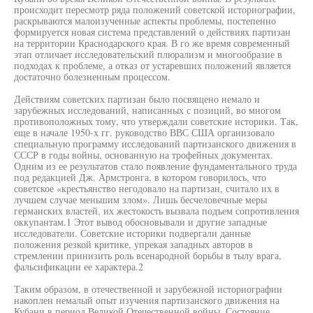
происходит пересмотр ряда положений советской историографии,
раскрываются малоизученные аспекты проблемы, постепенно
формируется новая система представлений о действиях партизан
на территории Краснодарского края. В го же время современный
этап отличает исследовательский плюрализм и многообразие в
подходах к проблеме, а отказ от устаревших положений является
достаточно болезненным процессом.
Действиям советских партизан было посвящено немало и
зарубежных исследований, написанных с позиций, во многом
противоположных тому, что утверждали советские историки. Так,
еще в начале 1950-х гг. руководство ВВС США организовало
специальную программу исследований партизанского движения в
СССР в годы войны, основанную на трофейных документах.
Одним из ее результатов стало появление фундаментального труда
под редакцией Дж. Армстронга, в котором говорилось, что
советское «крестьянство негодовало на партизан, считало их в
лучшем случае меньшим злом». Лишь бесчеловечные меры
германских властей, их жестокость вызвала подъем сопротивления
оккупантам.1 Этот вывод обосновывали и другие западные
исследователи. Советские историки подвергали данные
положения резкой критике, упрекая западных авторов в
стремлении принизить роль всенародной борьбы в тылу врага,
фальсификации ее характера.2
Таким образом, в отечественной и зарубежной историографии
накоплен немалый опыт изучения партизанского движения на
Кубани в период Великой Отечественной войны. Состояние