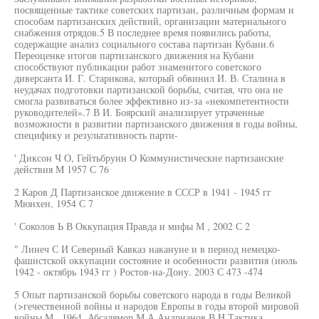
посвященные тактике советских партизан, различным формам и
способам партизанских действий, организации материального
снабжения отрядов.5 В последнее время появились работы,
содержащие анализ социального состава партизан Кубани.6
Переоценке итогов партизанского движения на Кубани
способствуют публикации работ знаменитого советского
диверсанта И. Г. Старикова, который обвинил И. В. Сталина в
неудачах подготовки партизанской борьбы, считая, что она не
смогла развиваться более эффективно из-за «некомпетентности
руководителей».7 В И. Боярский анализирует утраченные
возможности в развитии партизанского движения в годы войны,
специфику и результативность парти-
' Диксон Ч О, Гейтьбрунн О Коммунистические партизанские
действия M 1957 С 76
2 Каров Д Партизанское движение в СССР в 1941 - 1945 гг
Мюнхен, 1954 С 7
' Соколов Ь В Оккупация Правда и мифы М , 2002 С 2
" Линеч С И Северный Кавказ накануне и в период немецко-
фашистской оккупации состояние и особенности развития (июль
1942 - октябрь 1943 гг ) Ростов-на-Дону. 2003 С 473 -474
5 Опыт партизанской борьбы советского народа в годы Великой
(>гечественной войны и народов Европы в годы второй мировой
войны М , 1964, Абсалямор М А Андрианов В H Тактика