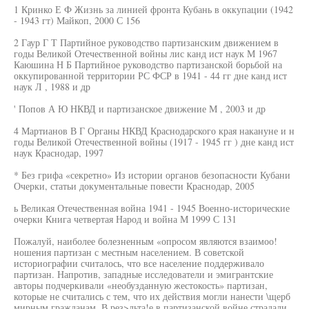
1 Кринко Е Ф Жизнь за линией фронта Кубань в оккупации (1942
- 1943 гт) Майкоп, 2000 С 156
2 Гаур Г Т Партийное руководство партизанским движением в
годы Великой Отечественной войны лис канд ист наук М 1967
Каюшина Н Б Партийное руководство партизанской борьбой на
оккупированной территории РС ФСР в 1941 - 44 гг дне канд ист
наук Л , 1988 и др
' Попов А Ю НКВД и партизанское движение М , 2003 и др
4 Мартианов В Г Органы НКВД Краснодарского края накануне и н
годы Великой Отечественной войны (1917 - 1945 гг ) дне канд ист
наук Краснодар, 1997
* Без грифа «секретно» Из истории органов безопасности Кубани
Очерки, статьи документальные повести Краснодар, 2005
ь Великая Отечественная война 1941 - 1945 Военно-исторические
очерки Книга четвертая Народ и война М 1999 С 131
Пожалуй, наиболее болезненным «опросом являются взаимоо!
ношения партизан с местным населением. В советской
историографии считалось, что все население поддерживало
партизан. Напротив, западные исследователи и эмигрантские
авторы подчеркивали «необузданную жестокость» партизан,
которые не считались с тем, что их действия могли нанести \щерб
мирным гражданам. В рез>льта!е в партизанской войне страдали