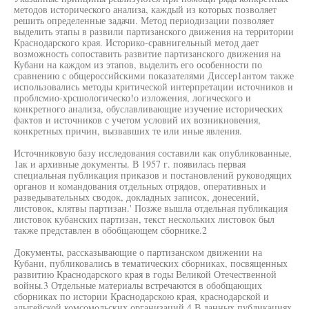
методов исторического анализа, каждый из которых позволяет
решить определенные задачи. Метод периодизации позволяет
выделить этапы в развили партизанского движения на территории
Краснодарского края. Историко-сравнигельный метод дает
возможность сопоставить развитие партизанского движения на
Кубани на каждом из этапов, выделить его особенности по
сравнению с общероссийскими показателями Диссер1антом также
использовались методы критической интерпретации источников и
проблсмио-хрсшологическо!о изложения, логического и
конкретного анализа, обуславливающие изучение исторических
фактов и источников с учетом условий их возникновения,
конкретных причин, вызвавших те или иные явления.
Источниковую базу исследования составили как опубликованные,
1ак и архивные документы. В 1957 г. появилась первая
специальная публикация приказов и постановлений руководящих
органов и командования отдельных отрядов, оперативных и
разведывательных сводок, докладных записок, донесений,
листовок, клятвы партизан.' Позже вышла отдельная публикация
листовок кубанских партизан, текст нескольких листовок был
также представлен в обобщающем сборнике.2
Документы, рассказывающие о партизанском движении на
Кубани, публиковались в тематических сборниках, посвященных
развитию Краснодарского края в годы Великой Отечественной
войны.3 Отдельные материалы встречаются в обобщающих
сборниках по истории Краснодарскою края, краснодарской и
адыгейской комсомольских организаций.4 В данных публикациях