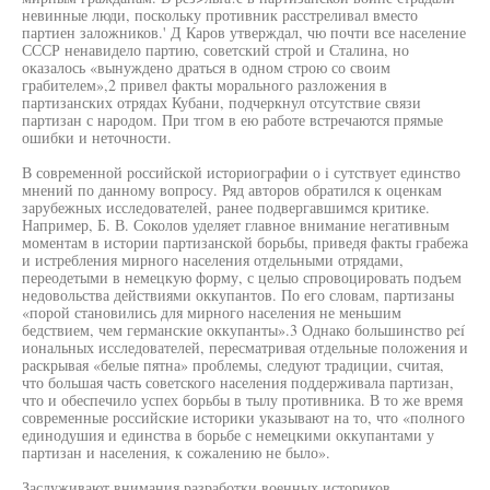
невинные люди, поскольку противник расстреливал вместо
партиен заложников.' Д Каров утверждал, чю почти все население
СССР ненавидело партию, советский строй и Сталина, но
оказалось «вынуждено драться в одном строю со своим
грабителем»,2 привел факты морального разложения в
партизанских отрядах Кубани, подчеркнул отсутствие связи
партизан с народом. При тгом в ею работе встречаются прямые
ошибки и неточности.
В современной российской историографии о i сутствует единство
мнений по данному вопросу. Ряд авторов обратился к оценкам
зарубежных исследователей, ранее подвергавшимся критике.
Например, Б. В. Соколов уделяет главное внимание негативным
моментам в истории партизанской борьбы, приведя факты грабежа
и истребления мирного населения отдельными отрядами,
переодетыми в немецкую форму, с целыо спровоцировать подъем
недовольства действиями оккупантов. По его словам, партизаны
«порой становились для мирного населения не меньшим
бедствием, чем германские оккупанты».3 Однако большинство peí
иональных исследователей, пересматривая отдельные положения и
раскрывая «белые пятна» проблемы, следуют традиции, считая,
что большая часть советского населения поддерживала партизан,
что и обеспечило успех борьбы в тылу противника. В то же время
современные российские историки указывают на то, что «полного
единодушия и единства в борьбе с немецкими оккупантами у
партизан и населения, к сожалению не было».
Заслуживают внимания разработки военных историков,