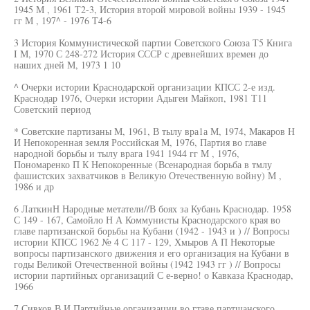
1945 М , 1961 Т2-3, История второй мировой войны 1939 - 1945
гг М , 197^ - 1976 Т4-6
3 История Коммунистической партии Советского Союза Т5 Книга
I М, 1970 С 248-272 История СССР с древнейших времен до
наших дней М, 1973 1 10
^ Очерки истории Краснодарской организации КПСС 2-е изд.
Краснодар 1976, Очерки истории Адыгеи Майкоп, 1981 Т11
Советский период
* Советские партизаны М, 1961, В тылу вра1а М, 1974, Макаров Н
И Непокоренная земля Российская М, 1976, Партия во главе
народной борьбы и тылу врага 1941 1944 гг М , 1976,
Пономаренко П К Непокоренные (Всенародная борьба в тмлу
фашистских захватчиков в Великую Отечественную войну) М ,
1986 и др
6 ЛаткинН Народные метатели//В боях за Кубань Краснодар. 1958
С 149 - 167, Самойло Н А Коммунисты Краснодарского края во
главе партизанской борьбы на Кубани (1942 - 1943 и ) // Вопросы
истории КПСС 1962 № 4 С 117 - 129, Хмыров А П Некоторые
вопросы партизанского движения и его организация на Кубани в
годы Великой Отечественной войны (1942 1943 гг ) // Вопросы
истории партийных организаций С е-верно! о Кавказа Краснодар,
1966
7 Сивков В И Партийные организации во гтаве партшанского