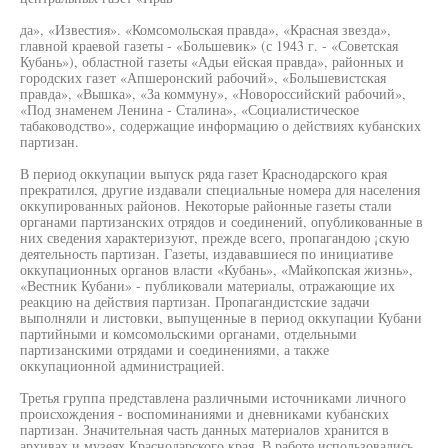
да», «Известия». «Комсомольская правда», «Красная звезда»,
главной краевой газеты - «Большевик» (с 1943 г. - «Советская
Кубань»), областной газеты «Адьи ейская правда», районных и
городских газет «Апшеронский рабочий», «Большевистская
правда», «Вышка», «За коммуну», «Новороссийский рабочий»,
«Под знаменем Ленина - Сталина», «Социалистическое
табаководство», содержащие информацию о действиях кубанских
партизан.
В период оккупации выпуск ряда газет Краснодарского края
прекратился, другие издавали специальные номера для населения
оккупированных районов. Некоторые районные газеты стали
органами партизанских отрядов и соединений, опубликованные в
них сведения характеризуют, прежде всего, пропагандою ¡скую
деятельность партизан. Газеты, издававшиеся по инициативе
оккупационных органов власти «Кубань», «Майкопская жизнь»,
«Вестник Кубани» - публиковали материалы, отражающие их
реакцию на действия партизан. Пропагандистские задачи
выполняли и листовки, выпущенные в период оккупации Кубани
партийными и комсомольскими органами, отдельными
партизанскими отрядами и соединениями, а также
оккупационной администрацией.
Третья группа представлена различными источниками личного
происхождения - воспоминаниями и дневниками кубанских
партизан. Значительная часть данных материалов хранится в
архивах и музеях Краснодарского края. В работе использовались