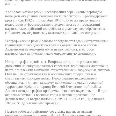
жизнь.
Хронологические рамки исследования ограничены периодом
немецкой оккупации большей части территории Краснодарского
края с июля 1942 г. по октябрь 1943 г. В то же время анализ
подготовки и формирования отрядов, игогов и последствий
партизанских действий потребовал в ряде случаев обратиться к
событиям, выходящим за указанные хронологические рамки.
Географические рамки работы определяются административными
границами Краснодарского края и входившей в его состав
Адыгейской автономной области как региона, в котором
партизанское движение имело определенную специфику.
Историография проблемы. Вопросы истории партизанского
движения на оккупированных советских территориях достаточно
часто привлекали внимание отечественных и зарубежных авторов.
Они нашли отражение как в обобщающих трудах, так и в
специальных исследованиях. Неоднократно исследователи
обращались и к партизанскому движению на оккупированной
территории Кубани в период Великой Отечественной войны.
Анализ историографии проблемы позволяет выделить в ней три
основных этапа: 1) военные годы и первое послевоенное
десятилетие, 2) вторая половина 1950-х -1980-е гг., 3) с начала
1990-х гг. до настоящего времени.
Первые работы о действиях советских партизан вышли
непосредственно во время войны.1 Их авторы подчеркивали