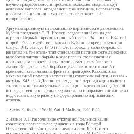
научной разработанности проблемы позволяет выделить круг
основных вопросов, определяющих ее изучение, использовать
проблемный принцип в характеристике сложившейся
историографии.
Аргументированную периодизацию партизанского движения на
Кубани предложил Г. П. Иванов, разделивший его па два
периода. Первый - организационный (осень 1941 - июль 1942 гг.),
второй - боевые действия партизан Кубани во время оккупации
(август 1942 октябрь 1943 гг.). Этот период, в свою очередь, он
разделил на три этапа- тгап становления партизанского движения,
выработки тактики борьбы в ходе первых столкновений с
противником во время наступления немецких войск: этап
активной партизанской борьбы в условиях относительной и
временной стабилизации фронта в предгорьях Кавказа; этап
максимальной помощи наступавшим советским войскам (январь -
октябрь 1943 гг.).3 Достоинством данной периодизации является
то, что она не только учтываег эволюцию партизанских действий
непосредственно в период оккупации, но и обращает внимание на
подготовительную работу по формированию партизанских
отрядов.
1 Soviet Partisans m World Wai II Madison, 1964 P 44
2 Иванов А Г Разоблачение буржуазной фальсификации
советского партизанского движения в годы Великой
Отечественной войны, роли и деятельности КПСС в его
организации и развитии лис канд. ист наук М 1974, Гринкевич Л