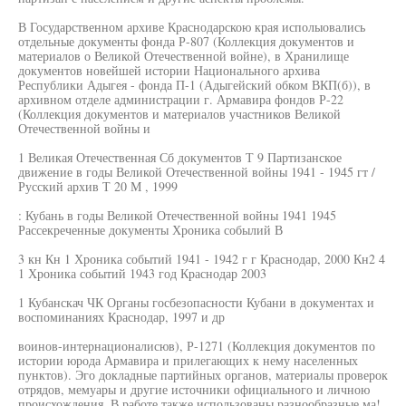
В Государственном архиве Краснодарскою края исполыовались
отдельные документы фонда Р-807 (Коллекция документов и
материалов о Великой Отечественной войне), в Хранилище
документов новейшей истории Национального архива
Республики Адыгея - фонда П-1 (Адыгейский обком ВКП(б)), в
архивном отделе администрации г. Армавира фондов Р-22
(Коллекция документов и материалов участников Великой
Отечественной войны и
1 Великая Отечественная Сб документов Т 9 Партизанское
движение в годы Великой Отечественной войны 1941 - 1945 гт /
Русский архив Т 20 М , 1999
: Кубань в годы Великой Отечественной войны 1941 1945
Рассекреченные документы Хроника собылий В
3 кн Кн 1 Хроника событий 1941 - 1942 г г Краснодар, 2000 Кн2 4
1 Хроника событий 1943 год Краснодар 2003
1 Кубанскач ЧК Органы госбезопасности Кубани в документах и
воспоминаниях Краснодар, 1997 и др
воинов-интернационалисюв), Р-1271 (Коллекция документов по
истории юрода Армавира и прилегающих к нему населенных
пунктов). Эго докладные партийных органов, материалы проверок
отрядов, мемуары и другие источники официального и личною
происхождения. В работе также использованы разнообразные ма!