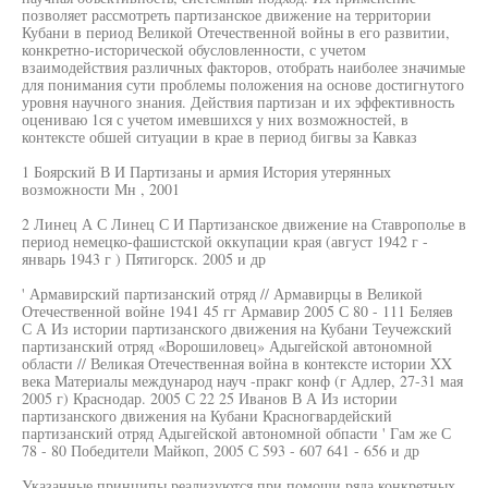
позволяет рассмотреть партизанское движение на территории
Кубани в период Великой Отечественной войны в его развитии,
конкретно-исторической обусловленности, с учетом
взаимодействия различных факторов, отобрать наиболее значимые
для понимания сути проблемы положения на основе достигнутого
уровня научного знания. Действия партизан и их эффективность
оцениваю 1ся с учетом имевшихся у них возможностей, в
контексте обшей ситуации в крае в период бигвы за Кавказ
1 Боярский В И Партизаны и армия История утерянных
возможности Мн , 2001
2 Линец А С Линец С И Партизанское движение на Ставрополье в
период немецко-фашистской оккупации края (август 1942 г -
январь 1943 г ) Пятигорск. 2005 и др
' Армавирский партизанский отряд // Армавирцы в Великой
Отечественной войне 1941 45 гг Армавир 2005 С 80 - 111 Беляев
С А Из истории партизанского движения на Кубани Теучежский
партизанский отряд «Ворошиловец» Адыгейской автономной
области // Великая Отечественная война в контексте истории XX
века Материалы международ науч -пракг конф (г Адлер, 27-31 мая
2005 г) Краснодар. 2005 С 22 25 Иванов В А Из истории
партизанского движения на Кубани Красногвардейский
партизанский отряд Адыгейской автономной обпасти ' Гам же С
78 - 80 Победители Майкоп, 2005 С 593 - 607 641 - 656 и др
Указанные принципы реализуются при помощи ряда конкретных