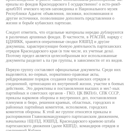
ериалы из фондов Краснодарского I осударственно! о исто-рик0-
архе0Л01 ического музея-заповедника и Национального музея
Республики Адыгея: объявления, лисювки, воспоминания и
другие источники, позволившие дополнить представления о
жизни и борьбе кубанских партизан.
Следует отметить, что отдельные материалы нередко дублируются
в различных архивных фондах. В частности, в РГАСПИ, наряду с
ЦДНИКК, хранятся оперативные сводки ЮШПД и дру(ие
докумешы, характеризующие боевую деятельность партизанских
отрядов Краснодарского края (в том числе, их учетные дела).
Поэтому предел авляется целесообразным все использованные
документы разделит ь па гри группы, в зависимости от их видов.
Первую группу составляют официальные документы. Среди них
выделяются, во-первых, нормативно-правовые акты,
рейдировавшие порядок создания партизанских отрядов и
соединений, ортнизацию их внутренней жизни, участие в боевых
действиях. Это директивы и постановления высших и мес!-ных
партийных и советских органов - ГКО, ЦК ВКП(б), СПК СССР,
приказы наркомов обороны и внутренних дел, постановления
пленумов и бюро, решения краевых, областных, городских и
районных партийных комитетов, исполкомов, городских
комитетов обороны. К этой же группе относятся приказы и
распоряжения Главнокомандующего партизанским движением,
начальника 1Щ1ПД, ЮШПД, Краснодарского краевою штаба
партизанского движения (далее КШПД), командиров отрядов и
соединений Кубани,