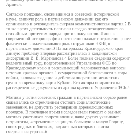
Армией.
Согласно подходам, сложившимся в советской исторической
науке, главную роль в партизанском движении как его
организатор и руководитель сыграла коммунистическая партия.2 В
то же время деятельность партизан нередко отождествлялась со
стихийным протестом народа против оккупантов. Лишь в
современной историографии постепенно находит отражение ранее
фактически замалчивавшаяся роль сотрудников НКВД в
партизанском движении.3 На материалах Краснодарского края
данную проблему впервые рассматривалась в кандидатской
диссертации В. Е. Мартианова.4 Более полные сведения содержит
коллективный труд, подготовленный Управлением ФСБ по
Краснодарскому краю и раскрывающий малоизвестные вопросы
истории краевых органов 1 осударственной безопасности в годы
войны, включая создание и действия оперативно-чекистских
групп во время оккупации Кубани. Его авторы опираются на
рассекреченные документы из архива краевого Управления ФСБ.5
Мотивы участия советских граждан в партизанской борьбе ранее
связывались со стремлением отстоять социалистические
завоевания, не допустить реставрации дореволюционных
порядков. В последнее время исследователи говорят о разных
мотивах участников сопротивления, чаще других указывают
патриотизм, «стремление защищать большую и малую Родину,
своих родных и близких, над жизнью которых нависла
смертельная угроза».6