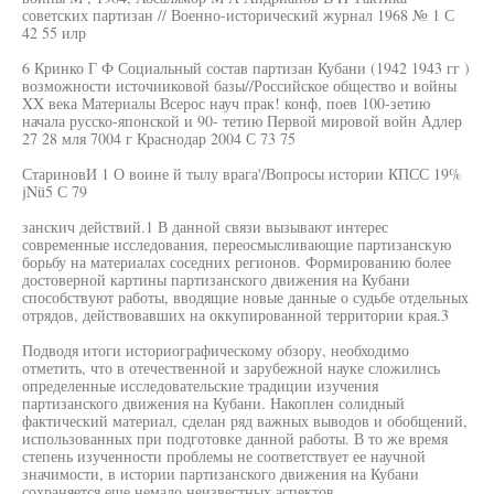
советских партизан // Военно-исторический журнал 1968 № 1 С
42 55 илр
6 Кринко Г Ф Социальный состав партизан Кубани (1942 1943 гг )
возможности источииковой базы//Российское общество и войны
XX века Материалы Всерос науч прак! конф, поев 100-зетию
начала русско-японской и 90- тетию Первой мировой войн Адлер
27 28 мля 7004 г Краснодар 2004 С 73 75
СтариновИ 1 О воине й тылу врага'/Вопросы истории КПСС 19%
jNü5 С 79
занскич действий.1 В данной связи вызывают интерес
современные исследования, переосмысливающие партизанскую
борьбу на материалах соседних регионов. Формированию более
достоверной картины партизанского движения на Кубани
способствуют работы, вводящие новые данные о судьбе отдельных
отрядов, действовавших на оккупированной территории края.3
Подводя итоги историографическому обзору, необходимо
отметить, что в отечественной и зарубежной науке сложились
определенные исследовательские традиции изучения
партизанского движения на Кубани. Накоплен солидный
фактический материал, сделан ряд важных выводов и обобщений,
использованных при подготовке данной работы. В то же время
степень изученности проблемы не соответствует ее научной
значимости, в истории партизанского движения на Кубани
сохраняется еще немало неизвестных аспектов.