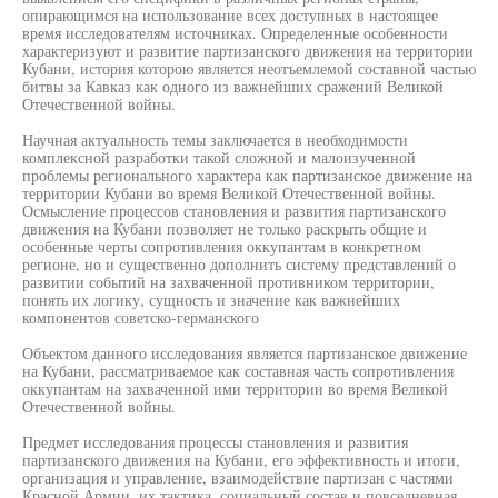
опирающимся на использование всех доступных в настоящее
время исследователям источниках. Определенные особенности
характеризуют и развитие партизанского движения на территории
Кубани, история которою является неотъемлемой составной частью
битвы за Кавказ как одного из важнейших сражений Великой
Отечественной войны.
Научная актуальность темы заключается в необходимости
комплексной разработки такой сложной и малоизученной
проблемы регионального характера как партизанское движение на
территории Кубани во время Великой Отечественной войны.
Осмысление процессов становления и развития партизанского
движения на Кубани позволяет не только раскрыть общие и
особенные черты сопротивления оккупантам в конкретном
регионе, но и существенно дополнить систему представлений о
развитии событий на захваченной противником территории,
понять их логику, сущность и значение как важнейших
компонентов советско-германского
Объектом данного исследования является партизанское движение
на Кубани, рассматриваемое как составная часть сопротивления
оккупантам на захваченной ими территории во время Великой
Отечественной войны.
Предмет исследования процессы становления и развития
партизанского движения на Кубани, его эффективность и итоги,
организация и управление, взаимодействие партизан с частями
Красной Армии, их тактика, социальный состав и повседневная