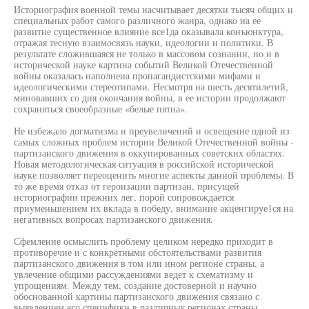
Историография военной темы насчитывает десятки тысяч общих и
специальных работ самого различного жанра, однако на ее
развитие существенное влияние все1да оказывала конъюнктура,
отражая тесную взаимосвязь науки, идеологии и политики. В
результате сложившаяся не только в массовом сознании, но и в
исторической науке картина событий Великой Отечественной
войны оказалась наполнена пропагандистскими мифами и
идеологическими стереотипами. Несмотря на шесть десятилетий,
миновавших со дня окончания войны, в ее истории продолжают
сохраняться своеобразные «белые пятна».
Не избежало догматизма и преувеличений и освещение одной из
самых сложных проблем истории Великой Отечественной войны -
партизанского движения в оккупированных советских областях.
Новая методологическая ситуация в российской исторической
науке позволяет переоценить многие аспекты данной проблемы. В
то же время отказ от героизации партизан, присущей
историографии прежних лег, порой сопровождается
приуменьшением их вклада в победу, внимание акценгируе1ся на
негативных вопросах партизанского движения.
Сфемление осмыслить проблему целиком нередко приходит в
противоречие и с конкретными обстоятельствами развития
партизанского движения в том или ином регионе страны, а
увлечение общими рассуждениями ведет к схематизму и
упрощениям. Между тем, создание достоверной и научно
обоснованной картины партизанского движения связано с
выявлением его специфики в различных регионах страны,