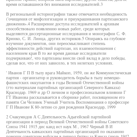
время остававшиеся без внимания исследователей.3
В региональной историографии также отмечается необходимость
('очищения от мифологизации и приукрашивания партизанского
движения».4 Расширение доступа исследователей к архивам
способствовало появлению новых работ, среди которых
выделяются диссертационные исследования и монографии С. Ф.
Кринко, С. И. Линца, других историков.5 Опираясь на глубокое
изучение документов, они переосмысливают степень
эффективности действий партизан, их взаимоотношения с
населением края В то же время данные исследователи
подчеркиваю!, что партизаны внесли свой вклад в дело победы,
сделав все, что от них зависело, в тех нелегких условиях.
' Иванов Г П В тылу врага Майкоп, 1959, он же Коммунистическая
партия - организатор и руководитель борьбы в тылу немецко-
фашистских оккупантов в годы Великой Отечественной войны
(гто материалам партийных организаций Северного Кавказа)
Краснодар. 1969 и др О личном и профессиональном влиянии Г
ГТ Иванова рассказывается в сборнике работ, посвященном его
памяти См Человек Ученый Учитель Воспоминания о профессоре
Г П Иванове К 80-летию со дня рождения Краснодар, 1999
2 Счакумндов А С Деятельность Адыгейской партийной
организации в период Великой Отечественной войны Советского
Союза 1941 1915 дис канд ист наук М , 1967 Черный В И
Деятечьность кавказских партийных организаций по оказанию
помощи советским войскам в период битвы за Кавказ (июль 1942