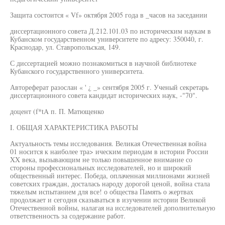
Защита состоится « Vf» октября 2005 года в _часов на заседании
диссертационного совета Д.212.101.03 по историческим наукам в
Кубанском государственном университете по адресу: 350040, г.
Краснодар, ул. Ставропольская, 149.
С диссертацией можно познакомиться в научной библиотеке
Кубанского государственного университета.
Автореферат разослан « ' ¿ _» сентября 2005 г. Ученый секретарь
диссертационного совета кандидат исторических наук, -"70".
доцент (f*tA п. П. Матющенко
I. ОБЩАЯ ХАРАКТЕРИСТИКА РАБОТЫ
Актуальность темы исследования. Великая Отечественная война
01 носится к наиболее тра> ическим периодам в истории России
XX века, вызывающим не только повышенное внимание со
стороны профессиональных исследователей, но и широкий
общественный интерес. Победа, оплаченная миллионами жизней
советских граждан, досталась народу дорогой ценой, война стала
тяжелым испытанием для все! о общества Память о жертвах
продолжает и сегодня сказываться в изучении истории Великой
Отечественной войны, налагая на исследователей дополнительную
ответственность за содержание работ.