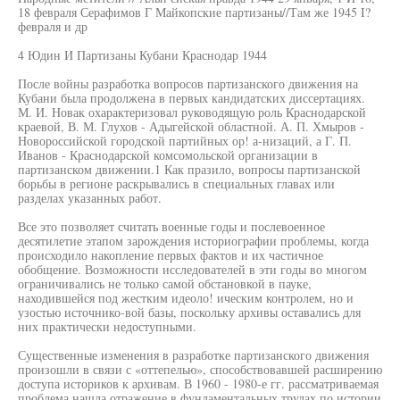
18 февраля Серафимов Г Майкопские партизаны//Там же 1945 I?
февраля и др
4 Юдин И Партизаны Кубани Краснодар 1944
После войны разработка вопросов партизанского движения на
Кубани была продолжена в первых кандидатских диссертациях.
М. И. Новак охарактеризовал руководящую роль Краснодарской
краевой, В. М. Глухов - Адыгейской областной. А. П. Хмыров -
Новороссийской городской партийных ор! а-низаций, а Г. П.
Иванов - Краснодарской комсомольской организации в
партизанском движении.1 Как празило, вопросы партизанской
борьбы в регионе раскрывались в специальных главах или
разделах указанных работ.
Все это позволяет считать военные годы и послевоенное
десятилетие этапом зарождения историографии проблемы, когда
происходило накопление первых фактов и их частичное
обобщение. Возможности исследователей в эти годы во многом
ограничивались не только самой обстановкой в пауке,
находившейся под жестким идеоло! ическим контролем, но и
узостью источнико-вой базы, поскольку архивы оставались для
них практически недоступными.
Существенные изменения в разработке партизанского движения
произошли в связи с «оттепелью», способствовавшей расширению
доступа историков к архивам. В 1960 - 1980-е гг. рассматриваемая
проблема нашла отражение в фундаментальных трудах по истории