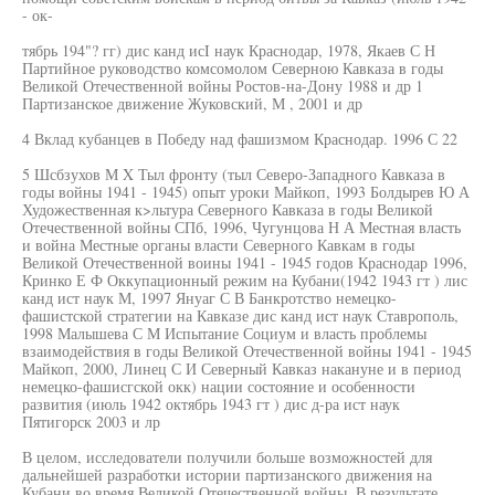
- ок-
тябрь 194"? гг) дис канд исI наук Краснодар, 1978, Якаев С Н
Партийное руководство комсомолом Северною Кавказа в годы
Великой Отечественной войны Ростов-на-Дону 1988 и др 1
Партизанское движение Жуковский, М , 2001 и др
4 Вклад кубанцев в Победу над фашизмом Краснодар. 1996 С 22
5 Шсбзухов М X Тыл фронту (тыл Северо-Западного Кавказа в
годы войны 1941 - 1945) опыт уроки Майкоп, 1993 Болдырев Ю А
Художественная к>льтура Северного Кавказа в годы Великой
Отечественной войны СПб, 1996, Чугунцова Н А Местная власть
и война Местные органы власти Северного Кавкам в годы
Великой Отечественной воины 1941 - 1945 годов Краснодар 1996,
Кринко Е Ф Оккупационный режим на Кубани(1942 1943 гт ) лис
канд ист наук М, 1997 Януаг С В Банкротство немецко-
фашистской стратегии на Кавказе дис канд ист наук Ставрополь,
1998 Малышева С М Испытание Социум и власть проблемы
взаимодействия в годы Великой Отечественной войны 1941 - 1945
Майкоп, 2000, Линец С И Северный Кавказ накануне и в период
немецко-фашисгской окк) нации состояние и особенности
развития (июль 1942 октябрь 1943 гт ) дис д-ра ист наук
Пятигорск 2003 и лр
В целом, исследователи получили больше возможностей для
дальнейшей разработки истории партизанского движения на
Кубани во время Великой Отечественной войны. В результате