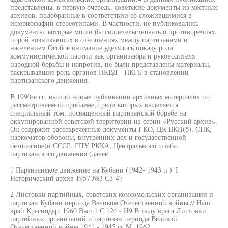
представлены, в первую очередь, советские документы из местных
архивов, подобранные в соответствии со сложившимися в
исюриофафии стереотипами. В частности, не публиковались
документы, которые могли бы свидетельствовать о противоречиях,
порой возникавших в отношениях между партизанами и
населением Особое внимание уделялось показу роли
коммунистической партии как организаюра и руководителя
народной борьбы и напротив, не были представлены материалы,
раскрывавшие роль органов НКВД - НКГБ в становлении
партизанского движения.
В 1990-е гг. вышли новые публикации архивных материалов по
рассматриваемой проблеме, среди которых выделяется
специальный том, посвященный партизанской борьбе на
оккупированной советской территории из серии «Русский архив».
Он содержит рассекреченные документы I КО, ЦК ВКП(б), СНК,
наркоматов обороны, внутренних дел и государственной
безопасное)и СССР, ГПУ РККА, Центрального штаба
партизанского движения (далее
1 Партизанское движение на Кубани (1942- 1943 п ) 'I
Исторический архив 1957 №3 СЗ-47
2 Листовки партийных, советских комсомольских организации и
партизан Кубани периода Великом Отечественной войны // Наш
край Краснодар, 1960 Вып 1 С 124 - И9 В тылу врага Листовки
партийных организаций и партизан периода Великой
Отечественной войны 1941 - 1945 гг М, 1962