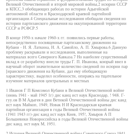
Великой Отечественной и второй мировой войны,2 исюрии СССР
и КПСС,3 обобщающих рабо(ах по истории Адыгейской
автономной области и Краснодарской краевой партийной
организации.4 Специальные исследования обобщали сведения но
истории партизанского движения на оккупированной территории
СССР и РСФСР.5
В конце 1950-х начале 1960-х гг. появились первые работы,
непосредственно посвященные партизанскому движению на
Кубани - Н. Я. Латкина, Н. А. Самойло, А. П. Хмырова.6 Данную
проблему раскрывали и исследования, выполненные на
материалах всего Северного Кавказа.7 Но наиболее существенный
вклад в се разработку внесли труды Г. П. Иванова, коюрый ввел в
научный оборот значительное количество сведений по исюрии пар
[иранского движения на Кубани, дал ему обобщающую
характеристику, выделил особенности, опираясь на тщательное
изучение материалов центральных и местных
1 Иванов Г П Комсомол Кубани в Великой Отечественной войне
(июнь 1941 - май 1945 1г) дис канц ист наук Краснодар, ! 948. Г-
гуу.ов В М Адыгея в дни Ветикой Отечественной войны дис канд
ист наук Майкоп, 1949, Новак Н И Краснодарская краевая
партийная организация в годы Великой Отечественной войны
(1941 1943 гг)-дис канд ист наук Киев, 195!, Хмыров А П
Большевики Новороссийска в годы Великой Отечественной войны
дис канд. ист наук М, 1951.
2 История Великой Отечественной войны Советского Союза 1941