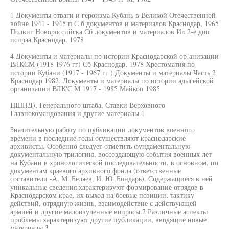
1 Документы отваги и героизма Кубань в Великой Отечественной
войне 1941 - 1945 п С б документов и материалов Краснодар, 1965
Подвиг Новороссийска Сб документов и материалов И« 2-е доп
испраа Краснодар. 1978
4 Документы и материалы по истории Краснодарской ор!анизации
ВЛКСМ (1918 1976 гг) Сб Краснодар, 1978 Хрестоматия по
истории Кубани (1917 - 1967 гг ) Документы и материалы Часть 2
Краснодар 1982. Документы и материалы по истории адыгейской
организации ВЛК'С М 1917 - 1985 Майкоп 1985
ЦШПД), Генерального штаба, Ставки Верховного
Главнокомандования и другие материалы.1
Значительную работу по публикации документов военного
времени в последние годы осуществляют краснодарские
архивисты. Особенно следует отметить фундаментальную
документальную трилогию, воссоздающую события военных лет
на Кубани в хронологической последовательности, в основном, по
документам краевого архивного фонда (ответственные
составители -А. М. Беляев, И. Ю. Бондарь). Содержащиеся в ней
уникальные сведения характеризуют формирование отрядов в
Краснодарском крае, их выход на боевые позиции, тактику
действий, отрядную жизнь, взаимодействие с действующей
армией и другие малоизученные вопросы.2 Различные аспекты
проблемы характеризуют другие публикации, вводящие новые
материалы.3