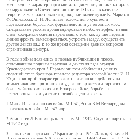
всенародный характер партизанского движения, истоки которого
обнаруживали в Отечественной войне 1812 г., а в качестве
теоретического обоснования приводили выдвинутые К. Марксом
Ф. Энгельсом, В. И. Лениным положения о сущности
партизанской борьбы как формы действий угнетенных масс.
Специальные работы пропагандировали наиболее эффект ивный
опыт, содержали советы партизанам о том, как лучше перейти
линию фронта, замаскироваться, устроить засаду, осуществить
другие действия.2 В то же время освещение данных вопросов
ограничивала цензура.
В годы войны появились и первые публикации в прессе,
описывавшие подвиги партизан и действия ряда отрядов
Краснодарского края.3 Первым опытом обобщения данных
сведений стала брошюра главного редактора краевой )азеты И. И.
Юдина, который охарактеризовал партизанские действия на
коммуникациях противника и удары по вражеским гарнизонам,
бои в майкопских лесах и в Новороссийске, борьбу на
нефтепромыслах и участие н освобождении края.4
1 Мини И Партизанская война М 1941,ВспинБ М Всенародная
партизанская война М |942 идр
2 Афанасьев Л В помощь партизану М , 1942. Спутник партизана
М 1942 идр
3 Т аманскис партизаны // Красный флот 1943 20 мая, Кикило И
Народные мстители // Альп сйская правда 1944 29 января, 1 И 16,