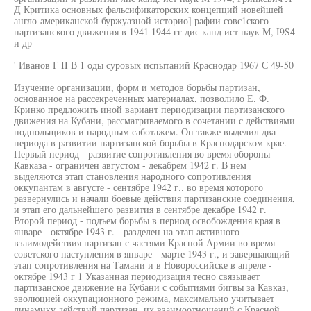
Д Критика основных фальсификаторских концепций новейшей
англо-американской буржуазной историо] рафии совс1ского
партизанского движения в 1941 1944 гг дис канд ист наук М, I9S4
и др
' Иванов Г II В 1 оды суровых испытаний Краснодар 1967 С 49-50
Изучение организации, форм и методов борьбы партизан,
основанное на рассекреченных материалах, позволило Е. Ф.
Кринко предложить иной вариант периодизации партизанского
движения на Кубани, рассматриваемого в сочетании с действиями
подпольщиков и народным саботажем. Он также выделил два
периода в развитии партизанской борьбы в Краснодарском крае.
Первый период - развитие сопротивления во время обороны
Кавказа - ограничен августом - декабрем 1942 г. В нем
выделяются этап становления народного сопротивления
оккупантам в августе - сентябре 1942 г.. во время которого
развернулись и начали боевые действия партизанские соединения,
и этап его дальнейшего развития в сентябре декабре 1942 г.
Второй период - подъем борьбы в период освобождения края в
январе - октябре 1943 г. - разделен на этап активного
взаимодействия партизан с частями Красной Армии во время
советского наступления в январе - марте 1943 г., и завершающий
этап сопротивления на Тамани и в Новороссийске в апреле -
октябре 1943 г 1 Указанная периодизация тесно связывает
партизанское движение на Кубани с событиями бигвы за Кавказ,
эволюцией оккупационного режима, максимально учитывает
динамику действий партизан, их взаимоотношений с Красной