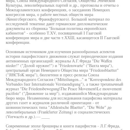
мира, Союза Международного Согласия, Общества Этической
Культуры, леволиберальных партий и др., протоколы и отчеты о
Межпарламентских конференциях, о заседаниях Немецких
конгрессов мира, о работе местных обществ мира
(Кенигсбергского, Франкфуртского). Большой материал по
исследуемой тематике дают германские дипломатические
документы из сборника "Большая политика европейских
кабинетов" - особенно T.XV, посвященный I Гаагской
конференции мира и две части т.ХХШ, касающегося II Гаагской
конференции.
Основным источником для изучения разнообразных аспектов
истории пацифистского движения служат периодические издания
антивоенных организаций: журналы А.Г.Фрида "Die Waffen
nieder!" ("Долой оружие!") и "Friedenswarte" ("Вахта мира"),
центральный орган Немецкого Общества мира "Friedensblaetter"
("JlHCToK мира"), бюллетени и пресс-релизы Союза
Международного Согласия ("Mitteilungen..." и "Korrespondenz des
Verbandes fuer Internationale Verstaendigung"), а также трехязычный
журнал "Die Friedensbewegung\The Peace Movement\Le mouvement
pacifiste" ("Движение за мир"), издававшийся Международным
бюро мира. Незаменимы для исследования пацифизма материалы
других газет и журналов различной ориентации - от
шовинистических типа "Alldeutsche Blaetter", "Die Wehr" до
леволиберальных (Frankfurter Zeitung) и социалистических
(Vorwacrts и др.).— ____
Современные эпохе брошюры и книги пацифистов - Л.Г.Фрида,