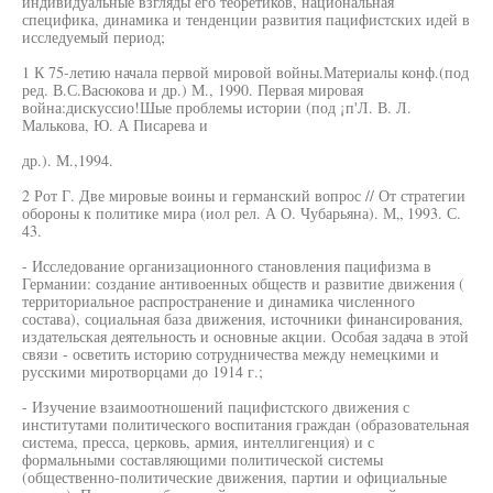
индивидуальные взгляды его теоретиков, национальная
специфика, динамика и тенденции развития пацифистских идей в
исследуемый период;
1 К 75-летию начала первой мировой войны.Материалы конф.(под
ред. В.С.Васюкова и др.) М., 1990. Первая мировая
война:дискуссио!Шые проблемы истории (под ¡п'Л. В. Л.
Малькова, Ю. А Писарева и
др.). М.,1994.
2 Рот Г. Две мировые воины и германский вопрос // От стратегии
обороны к политике мира (иол рел. А О. Чубарьяна). М„ 1993. С.
43.
- Исследование организационного становления пацифизма в
Германии: создание антивоенных обществ и развитие движения (
территориальное распространение и динамика численного
состава), социальная база движения, источники финансирования,
издательская деятельность и основные акции. Особая задача в этой
связи - осветить историю сотрудничества между немецкими и
русскими миротворцами до 1914 г.;
- Изучение взаимоотношений пацифистского движения с
институтами политического воспитания граждан (образовательная
система, пресса, церковь, армия, интеллигенция) и с
формальными составляющими политической системы
(общественно-политические движения, партии и официальные