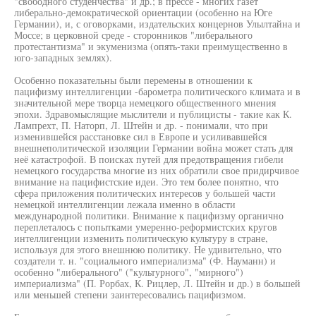
"свободного студенчества" и др.; в прессе - многих газет
либерально-демократической ориентации (особенно на Юге
Германии), и, с оговорками, издательских концернов Улылтайна и
Моссе; в церковной среде - сторонников "либерального
протестантизма" и экуменизма (опять-таки преимущественно в
юго-западных землях).
Особенно показательны были перемены в отношении к
пацифизму интеллигенции -барометра политического климата и в
значительной мере творца немецкого общественного мнения
эпохи. Здравомыслящие мыслители и публицисты - такие как К.
Лампрехт, П. Наторп, Л. Штейн и др. - понимали, что при
изменившейся расстановке сил в Европе и усиливавшейся
внешнеполитической изоляции Германии война может стать для
неё катастрофой. В поисках путей для предотвращения гибели
немецкого государства многие из них обратили свое придирчивое
внимание на пацифистские идеи. Это тем более понятно, что
сфера приложения политических интересов у большей части
немецкой интеллигенции лежала именно в области
международной политики. Внимание к пацифизму органично
переплеталось с попытками умеренно-реформистских кругов
интеллигенции изменить политическую культуру в стране,
используя для этого внешнюю политику. Не удивительно, что
создатели т. н. "социального империализма" (Ф. Науманн) и
особенно "либерального" ("культурного", "мирного")
империализма" (П. Рорбах, К. Рицлер, Л. Штейн и др.) в большей
или меньшей степени заинтересовались пацифизмом.