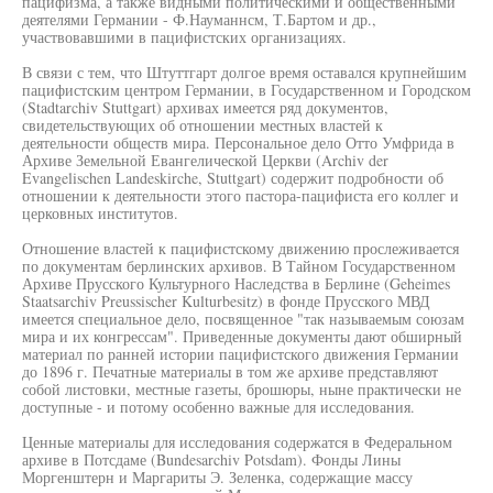
пацифизма, а также видными политическими и общественными
деятелями Германии - Ф.Науманнсм, Т.Бартом и др.,
участвовавшими в пацифистских организациях.
В связи с тем, что Штуттгарт долгое время оставался крупнейшим
пацифистским центром Германии, в Государственном и Городском
(Stadtarchiv Stuttgart) архивах имеется ряд документов,
свидетельствующих об отношении местных властей к
деятельности обществ мира. Персональное дело Отто Умфрида в
Архиве Земельной Евангелической Церкви (Archiv der
Evangelischen Landeskirche, Stuttgart) содержит подробности об
отношении к деятельности этого пастора-пацифиста его коллег и
церковных институтов.
Отношение властей к пацифистскому движению прослеживается
по документам берлинских архивов. В Тайном Государственном
Архиве Прусского Культурного Наследства в Берлине (Geheimes
Staatsarchiv Preussischer Kulturbesitz) в фонде Прусского МВД
имеется специальное дело, посвященное "так называемым союзам
мира и их конгрессам". Приведенные документы дают обширный
материал по ранней истории пацифистского движения Германии
до 1896 г. Печатные материалы в том же архиве представляют
собой листовки, местные газеты, брошюры, ныне практически не
доступные - и потому особенно важные для исследования.
Ценные материалы для исследования содержатся в Федеральном
архиве в Потсдаме (Bundesarchiv Potsdam). Фонды Лины
Моргенштерн и Маргариты Э. Зеленка, содержащие массу