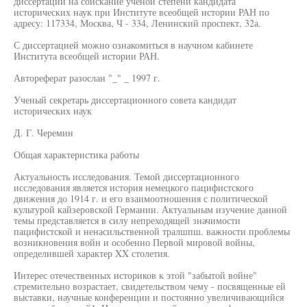
диссертации на соискание ученой степени кандидата
исторических наук при Институте всеобщей истории РАН по
адресу: 117334, Москва, Ч - 334, Ленинский проспект, 32а.
С диссертацией можно ознакомиться в научном кабинете
Института всеобщей истории РАН.
Автореферат разослан "_" _ 1997 г.
Ученый секретарь диссертационного совета кандидат
исторических наук
Д. Г. Черемин
Общая характеристика работы
Актуальность исследования. Темой диссертационного
исследования является история немецкого пацифистского
движения до 1914 г. и его взаимоотношения с политической
культурой кайзеровской Германии. Актуальным изучение данной
темы представляется в силу непреходящей значимости
пацифистской и ненасильственной тралшпш. важности проблемы
возникновения войн и особенно Первой мировой войны,
определившей характер XX столетия.
Интерес отечественных историков к этой "забытой войне"
стремительно возрастает, свидетельством чему - посвященные ей
выставки, научные конференции и постоянно увеличивающийся