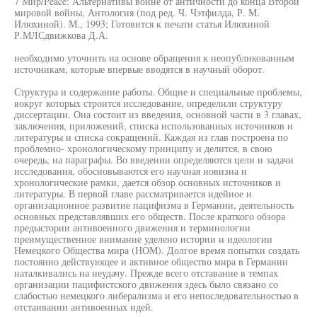
7 Мир/Peace: Альтернативы войне от античности до конца Второй
мировой войны, Антология (под ред. Ч. Чэтфилда, Р. М.
Илюхиной). М., 1993; Готовится к печати статья Илюхиной
Р.МЛСдвижкова Д.А.
необходимо уточнить на основе обращения к неопубликованным
источникам, которые впервые вводятся в научный оборот.
Структура и содержание работы. Общие и специальные проблемы,
вокруг которых строится исследование, определили структуру
диссертации. Она состоит из введения, основной части в 3 главах,
заключения, приложений, списка использованных источников и
литературы и списка сокращений. Каждая из глав построена по
проблемно- хронологическому принципу и делится, в свою
очередь, на параграфы. Во введении определяются цели и задачи
исследования, обосновываются его научная новизна и
хронологические рамки, дается обзор основных источников и
литературы. В первой главе рассматривается идейное и
организационное развитие пацифизма в Германии, деятельность
основных представлявших его обществ. После краткого обзора
предыстории антивоенного движения и терминологии
преимущественное внимание уделено истории и идеологии
Немецкого Общества мира (НОМ). Долгое время попытки создать
постоянно действующее и активное общество мира в Германии
наталкивались на неудачу. Прежде всего отставание в темпах
организации пацифистского движения здесь было связано со
слабостью немецкого либерализма и его непоследовательностью в
отстаивании антивоенных идей.