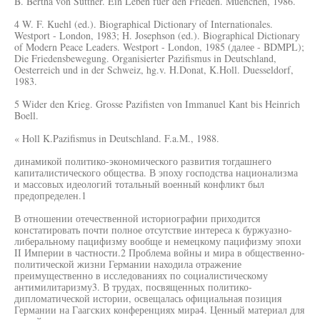
B. Bertha von Suttner. Ein Leben fuer den Frieden. Muenchen, 1986.
4 W. F. Kuehl (ed.). Biographical Dictionary of Internationales.
Westport - London, 1983; H. Josephson (ed.). Biographical Dictionary
of Modern Peace Leaders. Westport - London, 1985 (далее - BDMPL);
Die Friedensbewegung. Organisierter Pazifismus in Deutschland,
Oesterreich und in der Schweiz, hg.v. H.Donat, K.Holl. Duesseldorf,
1983.
5 Wider den Krieg. Grosse Pazifisten von Immanuel Kant bis Heinrich
Boell.
« Holl K.Pazifismus in Deutschland. F.a.M., 1988.
динамикой политико-экономического развития тогдашнего
капиталистического общества. В эпоху господства национализма
и массовых идеологий тотальный военный конфликт был
предопределен.1
В отношении отечественной историографии приходится
констатировать почти полное отсутствие интереса к буржуазно-
либеральному пацифизму вообще и немецкому пацифизму эпохи
II Империи в частности.2 Проблема войны и мира в общественно-
политической жизни Германии находила отражение
преимущественно в исследованиях по социалистическому
антимилитаризму3. В трудах, посвященных политико-
дипломатической истории, освещалась официальная позиция
Германии на Гаагских конференциях мира4. Ценный материал для