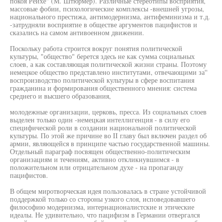
покоя Рейхе" (М. Штюрмер). Различные стереотипы восприятия,
массовые фобии, психологические комплексы -внешней угрозы,
национального престижа, антимодернизма, антифеминизма и т.д.
-затрудняли восприятие в обществе аргументов пацифистов и
сказались на самом антивоенном движении.
Поскольку работа строится вокруг понятия политической
культуры, "общество" берется здесь не как сумма социальных
слоев, а как составляющая политической жизни страны. Поэтому
немецкое общество представлено институтами, отвечающими за''
воспроизводство политической культуры в сфере воспитания
гражданина и формирования общественного мнения: система
среднего и высшего образования,
молодежные организации, церковь, пресса. Из социальных слоев
выделен только один -немецкая интеллигенция - в силу его
специфической роли в создании национальной политической
культуры. По этой же причине во II главу был включен раздел об
армии, являющейся в принципе частью государственной машины.
Отдельный параграф посвящен общественно-политическим
организациям и течениям, активно откликнувшимся - в
положительном или отрицательном духе - на пропаганду
пацифистов.
В общем миротворческая идея пользовалась в стране устойчивой
поддержкой только со стороны узкого слоя, исповедовавшего
философию модернизма, интернационалистские и этические
идеалы. Не удивительно, что пацифизм в Германии отвергался