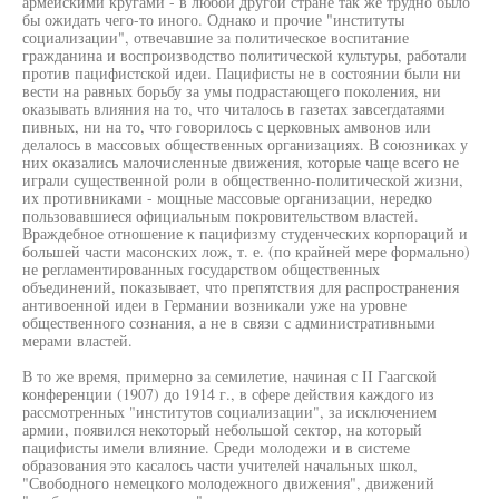
армейскими кругами - в любой другой стране так же трудно было
бы ожидать чего-то иного. Однако и прочие "институты
социализации", отвечавшие за политическое воспитание
гражданина и воспроизводство политической культуры, работали
против пацифистской идеи. Пацифисты не в состоянии были ни
вести на равных борьбу за умы подрастающего поколения, ни
оказывать влияния на то, что читалось в газетах завсегдатаями
пивных, ни на то, что говорилось с церковных амвонов или
делалось в массовых общественных организациях. В союзниках у
них оказались малочисленные движения, которые чаще всего не
играли существенной роли в общественно-политической жизни,
их противниками - мощные массовые организации, нередко
пользовавшиеся официальным покровительством властей.
Враждебное отношение к пацифизму студенческих корпораций и
большей части масонских лож, т. е. (по крайней мере формально)
не регламентированных государством общественных
объединений, показывает, что препятствия для распространения
антивоенной идеи в Германии возникали уже на уровне
общественного сознания, а не в связи с административными
мерами властей.
В то же время, примерно за семилетие, начиная с II Гаагской
конференции (1907) до 1914 г., в сфере действия каждого из
рассмотренных "институтов социализации", за исключением
армии, появился некоторый небольшой сектор, на который
пацифисты имели влияние. Среди молодежи и в системе
образования это касалось части учителей начальных школ,
"Свободного немецкого молодежного движения", движений