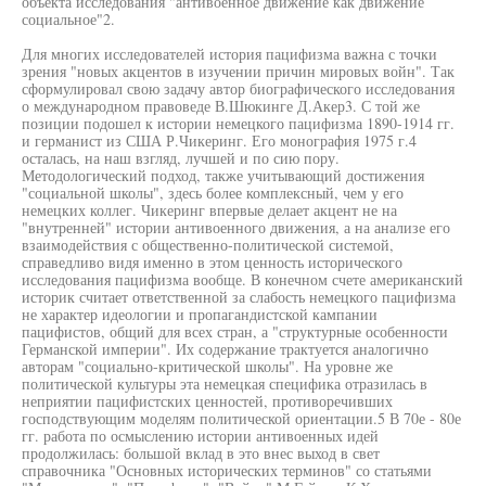
объекта исследования "антивоенное движение как движение
социальное"2.
Для многих исследователей история пацифизма важна с точки
зрения "новых акцентов в изучении причин мировых войн". Так
сформулировал свою задачу автор биографического исследования
о международном правоведе В.Шюкинге Д.Акер3. С той же
позиции подошел к истории немецкого пацифизма 1890-1914 гг.
и германист из США Р.Чикеринг. Его монография 1975 г.4
осталась, на наш взгляд, лучшей и по сию пору.
Методологический подход, также учитывающий достижения
"социальной школы", здесь более комплексный, чем у его
немецких коллег. Чикеринг впервые делает акцент не на
"внутренней" истории антивоенного движения, а на анализе его
взаимодействия с общественно-политической системой,
справедливо видя именно в этом ценность исторического
исследования пацифизма вообще. В конечном счете американский
историк считает ответственной за слабость немецкого пацифизма
не характер идеологии и пропагандистской кампании
пацифистов, общий для всех стран, а "структурные особенности
Германской империи". Их содержание трактуется аналогично
авторам "социально-критической школы". На уровне же
политической культуры эта немецкая специфика отразилась в
неприятии пацифистских ценностей, противоречивших
господствующим моделям политической ориентации.5 В 70е - 80е
гг. работа по осмыслению истории антивоенных идей
продолжилась: большой вклад в это внес выход в свет
справочника "Основных исторических терминов" со статьями