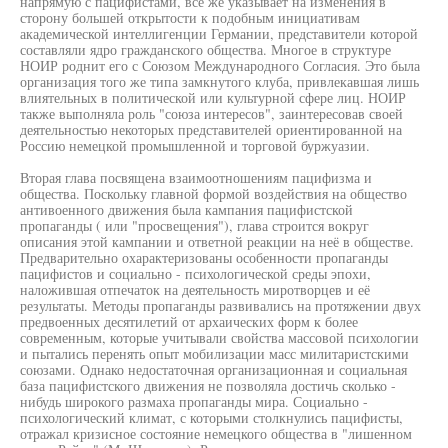
напрямую с пацифистами, все же указывает на изменения в
сторону большей открытости к подобным инициативам
академической интеллигенции Германии, представители которой
составляли ядро гражданского общества. Многое в структуре
НОИР роднит его с Союзом Международного Согласия. Это была
организация того же типа замкнутого клуба, привлекавшая лишь
влиятельных в политической или культурной сфере лиц. НОИР
также выполняла роль "союза интересов", заинтересовав своей
деятельностью некоторых представителей ориентированной на
Россию немецкой промышленной и торговой буржуазии.
Вторая глава посвящена взаимоотношениям пацифизма и
общества. Поскольку главной формой воздействия на общество
антивоенного движения была кампания пацифистской
пропаганды ( или "просвещения"), глава строится вокруг
описания этой кампании и ответной реакции на неё в обществе.
Предварительно охарактеризованы особенности пропаганды
пацифистов и социально - психологической среды эпохи,
наложившая отпечаток на деятельность миротворцев и её
результаты. Методы пропаганды развивались на протяжении двух
предвоенных десятилетий от архаических форм к более
современным, которые учитывали свойства массовой психологии
и пытались перенять опыт мобилизации масс милитаристскими
союзами. Однако недостаточная организационная и социальная
база пацифистского движения не позволяла достичь сколько -
нибудь широкого размаха пропаганды мира. Социально -
психологический климат, с которыми столкнулись пацифисты,
отражал кризисное состояние немецкого общества в "лишенном