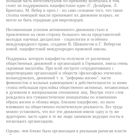
Большая часть интеллектуалов по-прежнему колебалась в том,
стоит ли поддерживать пацифистские идеи (Г. Дельбрюк, Л.
Брентано, М. Вебер и проч.) - но само сознание того, что такие
столпы немецкой мысли принимают их движение всерьез, не
могло не быть отрадным для миротворцев.
Несомненным успехом антивоенного движения стало и
привлечение на свою сторону большого числа представителей
молодых научных дисциплин - социологии и особенно
международного права, создание В. Шюкингом и Г. Вебергом
новой, пацифистской международно-правовой школы.
Поддержка, которую пацифисты получили от различных
общественных движений и организаций в Германии, имела очень
скромные масштабы. При всей пестроте сотрудничавших с
миротворцами организаций и обществ (философско-этические,
вольнодумских, движений т. н. "реформы жизни", части
феминисток и вольных каменщиков) в действительности за ними
стояла небольшая прослойка общественно-активных, независимых
в духовном и материальном отношении лиц. Внутри этого слоя
рождались все гуманистические инициативы по изменению
образа жизни и облика мира, близкие пацифизму, но мало
влиявшие на общественно-политическую реальность. Без труда
можно установить, что все эти движения имели одну и ту же
аудиторию; часто одни и те же люди занимали ведущие посты в
нескольких организациях.
Однако, чем ближе была организация к реальным рычагам власти