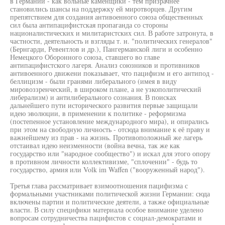
в Германии - как вольные каменщики - тем призрачнее
становились шансы на поддержку ей миротворцев. Другим
препятствием для создания антивоенного союза общественных
сил была антипацифистская пропаганда со стороны
националистических и милитаристских сил. В работе затронута, в
частности, деятельность и взгляды т. н. "политических генералов"
(Бернгарди, Ревентлов и др.), Пангерманской лиги и особенно
Немецкого Оборонного союза, ставшего во главе
антипацифистского лагеря. Анализ союзников и противников
антивоенного движени показывает, что пацифизм и его антипод -
беллицизм - были гранями либерального (имея в виду
мировоззренческий, в широком плане, а не узкополитический
либерализм) и антилиберального сознания. В поисках
дальнейшего пути исторического развития первые защищали
идею эволюции, в применении к политике - реформизма
(постепенное установление международного мира), и опирались
при этом на свободную личность - отсюда внимание к её праву и
важнейшему из прав - на жизнь. Противоположный же лагерь
отстаивал идею неизменности (война вечна, так же как
государство или "народное сообщество") и искал для этого опору
в противном личности коллективизме, "сплочении" - будь то
государство, армия или Volk im Waffen ("вооруженный народ").
Третья глава рассматривает взимоотношения пацифизма с
формальными участниками политической жизни Германии: сюда
включены партии и политические деятели, а также официальные
власти. В силу специфики материала особое внимание уделено
вопросам сотрудничества пацифистов с социал-демократами и