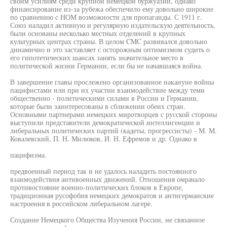
своим усилиям среди крупной немецкой буржуазии, однако
финансирование из-за рубежа обеспечило ему довольно широкие
по сравнению с НОМ возможности для пропаганды. С 1911 г.
Союз наладил активную и регулярную издательскую деятельность,
были основаны несколько местных отделений в крупных
культурных центрах страны. В целом CMC развивался довольно
динамично и это заставляет с осторожным оптимизмом судить о
его гипотетических шансах занять значительное место в
политической жизни Германии, если бы не начавшаяся война.
В завершение главы прослежено организованное накануне войны
пацифистами или при их участии взаимодействие между теми
общественно - политическими силами в России и Германии,
которые были заинтересованы в сближении обеих стран.
Основными партнерами немецких миротворцев с русской стороны
выступили представители демократической интеллигенции и
либеральных политических партий (кадеты, прогрессисты) - М. М.
Ковалевский, П. Н. Милюков, И. Н. Ефремов и др. Однако в
пацифизма.
предвоенный период так и не удалось наладить постоянного
взаимодействия антивоенных движений. Отношения омрачало
противостояние военно-политических блоков в Европе,
традиционная русофобия немецких демократов и антигерманские
настроения в российском либеральном лагере.
Создание Немецкого Общества Изучения России, не связанное