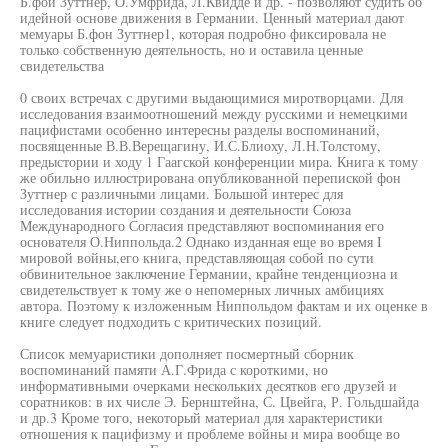
Б.фои Зуттнер, О.Умфрида, Л.Квидде и др. - позволяют судить об
идейной основе движения в Германии. Ценный материал дают
мемуары Б.фон Зуттнер1, которая подробно фиксировала не
только собственную деятельность, но и оставила ценные
свидетельства
0 своих встречах с другими выдающимися миротворцами. Для
исследования взаимоотношений между русскими и немецкими
пацифистами особенно интересны разделы воспоминаний,
посвященные В.В.Верещагину, И.С.Блиоху, Л.Н.Толстому,
предыстории и ходу 1 Гаагской конференции мира. Книга к тому
же обильно иллюстрирована опубликованной перепиской фон
Зуттнер с различными лицами. Большой интерес для
исследования истории создания и деятельности Союза
Международного Согласия представляют воспоминания его
основателя О.Ниппольда.2 Однако изданная еще во время I
мировой войны,его книга, представляющая собой по сути
обвинительное заключение Германии, крайне тенденциозна и
свидетельствует к тому же о непомерных личных амбициях
автора. Поэтому к изложенным Ниппольдом фактам и их оценке в
книге следует подходить с критических позиций.
Список мемуаристики дополняет посмертный сборник
воспоминаний памяти А.Г.Фрида с короткими, но
информативными очерками нескольких десятков его друзей и
соратников: в их числе Э. Бернштейна, С. Цвейга, Р. Гольдшайда
и др.3 Кроме того, некоторый материал для характеристики
отношения к пацифизму и проблеме войны и мира вообще во