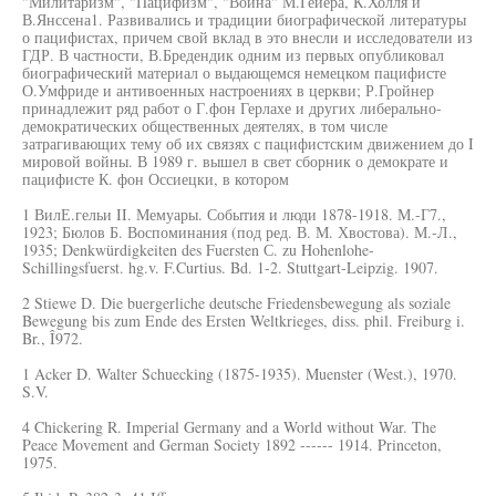
"Милитаризм", "Пацифизм", "Война" М.Гейера, К.Холля и
В.Янссена1. Развивались и традиции биографической литературы
о пацифистах, причем свой вклад в это внесли и исследователи из
ГДР. В частности, В.Бредендик одним из первых опубликовал
биографический материал о выдающемся немецком пацифисте
О.Умфриде и антивоенных настроениях в церкви; Р.Гройнер
принадлежит ряд работ о Г.фон Герлахе и других либерально-
демократических общественных деятелях, в том числе
затрагивающих тему об их связях с пацифистским движением до I
мировой войны. В 1989 г. вышел в свет сборник о демократе и
пацифисте К. фон Оссиецки, в котором
1 ВилЕ.гельи II. Мемуары. События и люди 1878-1918. М.-Г7.,
1923; Бюлов Б. Воспоминания (под ред. В. М. Хвостова). М.-Л.,
1935; Denkwürdigkeiten des Fuersten С. zu Hohenlohe-
Schillingsfuerst. hg.v. F.Curtius. Bd. 1-2. Stuttgart-Leipzig. 1907.
2 Stiewe D. Die buergerliche deutsche Friedensbewegung als soziale
Bewegung bis zum Ende des Ersten Weltkrieges, diss. phil. Freiburg i.
Br., Î972.
1 Acker D. Walter Schuecking (1875-1935). Muenster (West.), 1970.
S.V.
4 Chickering R. Imperial Germany and a World without War. The
Peace Movement and German Society 1892 ------ 1914. Princeton,
1975.