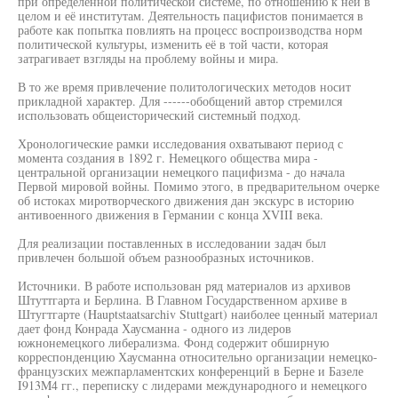
при определенной политической системе, по отношению к ней в
целом и её институтам. Деятельность пацифистов понимается в
работе как попытка повлиять на процесс воспроизводства норм
политической культуры, изменить её в той части, которая
затрагивает взгляды на проблему войны и мира.
В то же время привлечение политологических методов носит
прикладной характер. Для ------обобщений автор стремился
использовать общеисторический системный подход.
Хронологические рамки исследования охватывают период с
момента создания в 1892 г. Немецкого общества мира -
центральной организации немецкого пацифизма - до начала
Первой мировой войны. Помимо этого, в предварительном очерке
об истоках миротворческого движения дан экскурс в историю
антивоенного движения в Германии с конца XVIII века.
Для реализации поставленных в исследовании задач был
привлечен большой объем разнообразных источников.
Источники. В работе использован ряд материалов из архивов
Штуттгарта и Берлина. В Главном Государственном архиве в
Штугтгарте (Hauptstaatsarchiv Stuttgart) наиболее ценный материал
дает фонд Конрада Хаусманна - одного из лидеров
южнонемецкого либерализма. Фонд содержит обширную
корреспонденцию Хаусманна относительно организации немецко-
французских межпарламентских конференций в Берне и Базеле
I913M4 гг., переписку с лидерами международного и немецкого