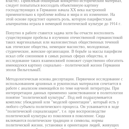
власти). Привлекая обширный конкретно-исторический материал,
следует попытаться воссоздать объективную картину
господствующих в Германии начала XX века настроений
применительно к проблеме войны и мира и их изменение. На
этой основе предстоит оценить роль, которую пацифистская
альтернатива играла в немецкой политической культуре до 1914 г.
Попутно в работе ставится задача хотя бы отчасти восполнить
существующие пробелы в изучении отечественной германистикой
таких маргинальных или малоизвестных общественных течений
как этические общества, немецкое масонство, молодежные,
студенческие, женские организации. В борьбе за массы пацифизм
искал себе союзников в самых разных сферах общества, и
исследование таких взаимосвязей поможет существенно обогатить
имеющуюся картину социально - политической жизни Германии
эпохи ВильгельмаП.
Методологическая основа диссертации. Первичное исследование с
использованием архивных и рукописных материалов сочетается в
работе с анализом имеющейся по теме научной литературы. При
интерпретации данных применено заимствованное в политологии
понятие "политической культуры". Под ней подразумевается
комплекс убеждений или "моделей ориентации", который есть у
любого субъекта политического процесса. Он усваивается в ходе
"политической социализации", т.е. при воспроизводстве
политической культуры из поколения в поколение. Сюда
включаются политические традиции и символы, нормы
политической жизни, установки и ориентации людей, живущих