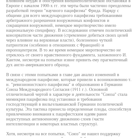
влиянием неудач и обострения внешнеполитической обстановки в
Европе с началом 1900-х гг. эти черты были частично преодолены
разработкой теории "научного пацифизма" Фрида. Наряду с
общими для всего международного пацифизма требованиями
арбитражного разрешения вооруженных конфликтов и
сокращения вооружений, немецкое миротворчество имело
национальную специфику. В исследовании отмечен политический
консерватизм части движения (стремление добиться своих целей
через влияние на верховные власти), болезненно чуткий
патриотизм (особенно в отношениях с Францией) и
европоцентризм. В то же время немецкое миротворчество не
отреклось от своего нравственного фундамента, заложенного И.
Кантом, несмотря на попытки извне привить ему прагматичный
дух англо-американского образца.
В связи с этими попытками в главе дан анализ изменений в
международном пацифизме, которые привели к возникновению т.
н. "ревизионистского пацифизма" и образованию в Германии
Союза Международного Согласия (1911 г.). Основной
отличительной чертой в характере и деятельности "Союза" стала
мимикрия пацифизма под установки и требования
господствующей в вильгельмианской Германии политической
культуры. Эта тактика принесла определенные плоды, способствуя
привлечению внимания к пацифистским идеям ранее
недоступных антивоенному движению слоев (части
интеллигенции и некоторых властных структур).
Хотя, несмотря на все попытки, "Союз" не нашел поддержку