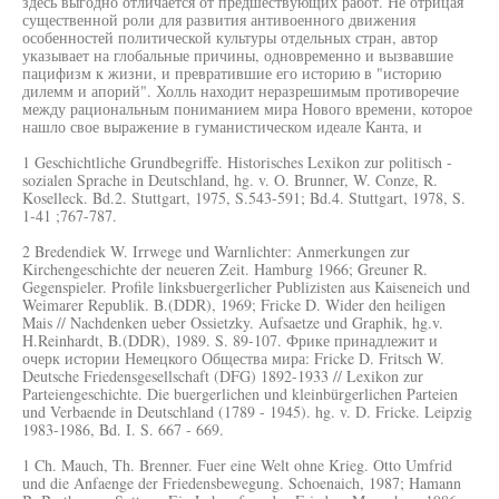
здесь выгодно отличается от предшествующих работ. Не отрицая
существенной роли для развития антивоенного движения
особенностей политической культуры отдельных стран, автор
указывает на глобальные причины, одновременно и вызвавшие
пацифизм к жизни, и превратившие его историю в "историю
дилемм и апорий". Холль находит неразрешимым противоречие
между рациональным пониманием мира Нового времени, которое
нашло свое выражение в гуманистическом идеале Канта, и
1 Geschichtliche Grundbegriffe. Historisches Lexikon zur politisch -
sozialen Sprache in Deutschland, hg. v. O. Brunner, W. Conze, R.
Koselleck. Bd.2. Stuttgart, 1975, S.543-591; Bd.4. Stuttgart, 1978, S.
1-41 ;767-787.
2 Bredendiek W. Irrwege und Warnlichter: Anmerkungen zur
Kirchengeschichte der neueren Zeit. Hamburg 1966; Greuner R.
Gegenspieler. Profile linksbuergerlicher Publizisten aus Kaiseneich und
Weimarer Republik. B.(DDR), 1969; Fricke D. Wider den heiligen
Mais // Nachdenken ueber Ossietzky. Aufsaetze und Graphik, hg.v.
H.Reinhardt, B.(DDR), 1989. S. 89-107. Фрике принадлежит и
очерк истории Немецкого Общества мира: Fricke D. Fritsch W.
Deutsche Friedensgesellschaft (DFG) 1892-1933 // Lexikon zur
Parteiengeschichte. Die buergerlichen und kleinbürgerlichen Parteien
und Verbaende in Deutschland (1789 - 1945). hg. v. D. Fricke. Leipzig
1983-1986, Bd. I. S. 667 - 669.
1 Ch. Mauch, Th. Brenner. Fuer eine Welt ohne Krieg. Otto Umfrid
und die Anfaenge der Friedensbewegung. Schoenaich, 1987; Hamann