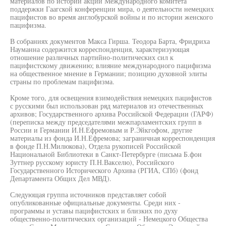
материалов по истории акций Международного комитета
поддержки Гаагской конференции мира, о деятельности немецких
пацифистов во время англобурской войны и по истории женского
пацифизма.
В собраниях документов Макса Гирша. Теодора Барта, Фридриха
Науманна содержится корреспонденция, характеризующая
отношение различных партийно-политических сил к
пацифистскому движению; влияние международного пацифизма
на общественное мнение в Германии; позицию духовной элиты
страны по проблемам пацифизма.
Кроме того, для освещения взимодействия немецких пацифистов
с русскими был использован ряд материалов из отечественных
архивов; Государственного архива Российской Федерации (ГАРФ)
(переписка между председателями межпарламентских групп в
России и Германии И.Н.Ефремовым и Р.Эйкгофом, другие
материалы из фонда И.Н.Ефремова; заграничная корреспонденция
в фонде П.Н.Милюкова), Отдела рукописей Российской
Национальной Библиотеки в Санкт-Петербурге (письма Б.фон
Зуттнер русскому юристу П.Н.Вакселю), Российского
Государственного Исторического Архива (РГИА, СПб) (фонд
Департамента Общих Дел МВД).
Следующая группа источников представляет собой
опубликованные официальные документы. Среди них -
программы и уставы пацифистских и близких по духу
общественно-политических организаций - Немецкого Общества