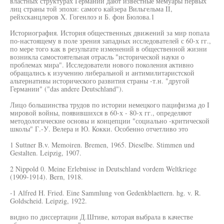
властных структурах Германии дают известные мемуары первых
лиц страны той эпохи: самого кайзера Вильгельма II,
рейхсканцлеров X. Гогенлоэ и Б. фон Бюлова.1
Историография. История общественных движений за мир попала
по-настоящему в поле зрения западных исследователей с 60-х гг.,
по мере того как в результате изменений в общественной жизни
возникла самостоятельная отрасль "исторической науки о
проблемах мира". Исследователи нового поколения активно
обращались к изучению либеральной и антимилитаристской
альтернативы исторического развития страны -т.н. "другой
Германии" ("das andere Deutschland").
Лицо большинства трудов по истории немецкого пацифизма до I
мировой войны, появившихся в 60-х - 80-х гг., определяют
методологические основы и концепции "социально -критической
школы" Г.-У. Велера и Ю. Кокки. Особенно отчетливо это
1 Suttner B.v. Memoiren. Bremen, 1965. Dieselbe. Stimmen und
Gestalten. Leipzig, 1907.
2 Nippold 0. Meine Erlebnisse in Deutschland vordem Weltkriege
(1909-1914). Bern, 1918.
-1 Alfred H. Fried. Eine Sammlung von Gedenkblaettern. hg. v. R.
Goldscheid. Leipzig, 1922.
видно по диссертации Д.Штиве, которая выбрала в качестве