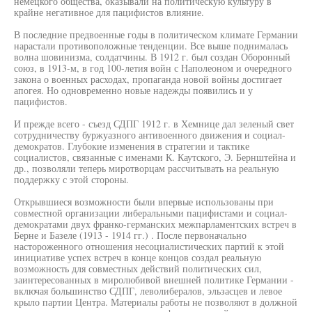
немецкого общества, оказывали на политическую культуру в
крайне негативное для пацифистов влияние.
В последние предвоенные годы в политическом климате Германии
нарастали противоположные тенденции. Все выше поднималась
волна шовинизма, солдатчины. В 1912 г. был создан Оборонный
союз, в 1913-м, в год 100-летия войн с Наполеоном и очередного
закона о военных расходах, пропаганда новой войны достигает
апогея. Но одновременно новые надежды появились и у
пацифистов.
И прежде всего - съезд СДПГ 1912 г. в Хемнице дал зеленый свет
сотрудничеству буржуазного антивоенного движения и социал-
демократов. Глубокие изменения в стратегии и тактике
социалистов, связанные с именами К. Каутского, Э. Бернштейна и
др., позволяли теперь миротворцам рассчитывать на реальную
поддержку с этой стороны.
Открывшиеся возможности были впервые использованы при
совместной организации либеральными пацифистами и социал-
демократами двух франко-германских межпарламентских встреч в
Берне и Базеле (1913 - 1914 гг.) . После первоначально
настороженного отношения несоциалистических партий к этой
инициативе успех встреч в конце концов создал реальную
возможность для совместных действий политических сил,
заинтересованных в миролюбивой внешней политике Германии -
включая большинство СДПГ, леволибералов, эльзасцев и левое
крыло партии Центра. Материалы работы не позволяют в должной