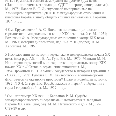
Н. Е. Германская социал-демократия на рубеже двух веков:
(Идейно-политическая эволюция СДПГ в период империализма).
М., 1975; Павлов В. С. Дискуссия об империализме на
Хемницком партейтаге СДПГ II Международные отношения и
классовая борьба в эпоху общего кризиса капитализма. Горький,
1974, и др.
4 См. Ерусалимский А. С. Внешняя политика и дипломатия
германского империализма в конце XIX века, изд. 2-е. М., 1951;
Ротштейн Ф. А. Международные отношения в конце XIX века.
М., 1960; История дипломатии, изд. 2-е. т. II (подред. В. М.
Хвостова). М., 1963.
5 Исследования по истории германского империализма начала XX
века, (под ред. Айзина Б. А., Гуне В.). М., 1979; Машкин М. Н.
Из истории германской милитаристской пропаганды конца XIX -
начала XX в.// Славяно-германские отношения. М.,
1964;Прокопьев В. П. Армия и государство в истории Германии X
-ХХвв.Л., 1982; Туполев Б. М. Кайзеровский военно-морской
флот рвется на океанские просторы// Новая и новейшая история.
1982. N 3-4; Эггерт З.К. Борьба классов и партий в Германии в
годы I мировой войны. М., 1957, и др.
' См., например: XX век....; Капланов Р. М. Судьбы
западноевропейского либерализма // Демократия в Западной
Европе XX века, (под ред. М. М. Наринского и др.). М., 1996.
С.28-29 и др.