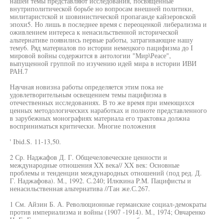
нашей темы представляют исследования, посвященные
внутриполитической борьбе но вопросам внешней политики,
милитаристской и шовинистической пропаганде кайзеровской
эпохи5. Но лишь в последнее время с переоценкой либерализма и
оживлением интереса к ненасильственной исторической
альтернативе появились первые работы, затрагивающие нашу
тему6. Ряд материалов по истории немецкого пацифизма до I
мировой войны содержится в антологии "Мир\Реасе",
выпущенной группой по изучению идей мира в истории ИВИ
РАН.7
Научная новизна работы определяется этим пока не
удовлетворительным освещением темы пацифизма в
отечественных исследованиях. В то же время при имеющихся
ценных методологических наработках и полноте представленного
в зарубежных монографиях материала его трактовка должна
восприниматься критически. Многие положения
' Ibid.S. 11-13,50.
2 Ср. Наджафов Д. Г. Общечеловеческие ценности и
международные отношения XX века// XX век: Основные
проблемы и тенденции международных отношений (под ред. Д.
Г. Наджафова). М., 1992. С.240; Илюхина P.M. Пацифисты и
ненасильственная альтернатива //Тан же.С.267.
1 См. Айзин Б. А. Революционные германские социал-демократы
против империализма и войны (1907 -1914). М., 1974; Овчаренко