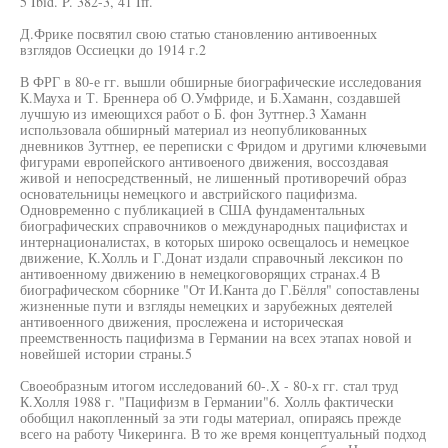
5 Ibid. P. 382-3, 41 Iff.
Д.Фрике посвятил свою статью становлению антивоенных
взглядов Оссиецки до 1914 г.2
В ФРГ в 80-е гг. вышли обширные биографические исследования
К.Мауха и Т. Бреннера об О.Умфриде, и Б.Хаманн, создавшей
лучшую из имеющихся работ о Б. фон Зуттнер.3 Хаманн
использовала обширный материал из неопубликованных
дневников Зуттнер, ее переписки с Фридом и другими ключевыми
фигурами европейского антивоеного движения, воссоздавая
живой и непосредственный, не лишенный противоречий образ
основательницы немецкого и австрийского пацифизма.
Одновременно с публикацией в США фундаментальных
биографических справочников о международных пацифистах и
интернационалистах, в которых широко освещалось и немецкое
движение, К.Холль и Г.Донат издали справочный лексикон по
антивоенному движению в немецкоговорящих странах.4 В
биографическом сборнике "От И.Канта до Г.Бёлля" сопоставлены
жизненные пути и взгляды немецких и зарубежных деятелей
антивоенного движения, прослежена и историческая
преемственность пацифизма в Германии на всех этапах новой и
новейшей истории страны.5
Своеобразным итогом исследований 60-.Х - 80-х гг. стал труд
К.Холля 1988 г. "Пацифизм в Германии"6. Холль фактически
обобщил накопленный за эти годы материал, опираясь прежде
всего на работу Чикеринга. В то же время концептуальный подход