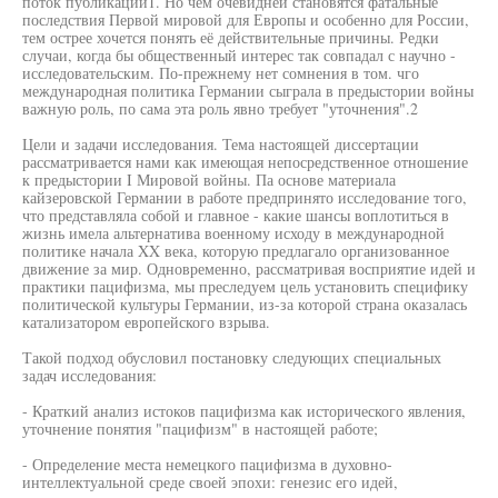
поток публикаций1. Но чем очевидней становятся фатальные
последствия Первой мировой для Европы и особенно для России,
тем острее хочется понять её действительные причины. Редки
случаи, когда бы общественный интерес так совпадал с научно -
исследовательским. По-прежнему нет сомнения в том. чго
международная политика Германии сыграла в предыстории войны
важную роль, по сама эта роль явно требует "уточнения".2
Цели и задачи исследования. Тема настоящей диссертации
рассматривается нами как имеющая непосредственное отношение
к предыстории I Мировой войны. Па основе материала
кайзеровской Германии в работе предпринято исследование того,
что представляла собой и главное - какие шансы воплотиться в
жизнь имела альтернатива военному исходу в международной
политике начала XX века, которую предлагало организованное
движение за мир. Одновременно, рассматривая восприятие идей и
практики пацифизма, мы преследуем цель установить специфику
политической культуры Германии, из-за которой страна оказалась
катализатором европейского взрыва.
Такой подход обусловил постановку следующих специальных
задач исследования:
- Краткий анализ истоков пацифизма как исторического явления,
уточнение понятия "пацифизм" в настоящей работе;
- Определение места немецкого пацифизма в духовно-
интеллектуальной среде своей эпохи: генезис его идей,