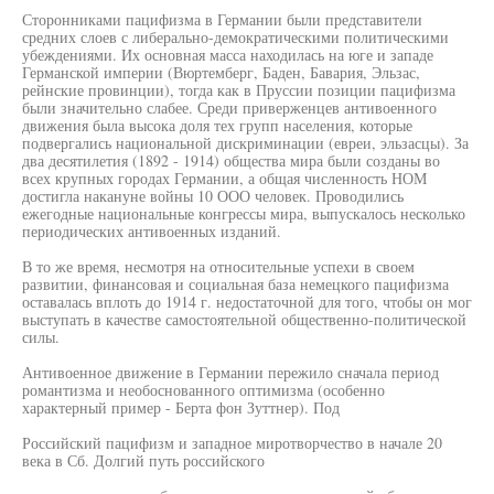
Сторонниками пацифизма в Германии были представители
средних слоев с либерально-демократическими политическими
убеждениями. Их основная масса находилась на юге и западе
Германской империи (Вюртемберг, Баден, Бавария, Эльзас,
рейнские провинции), тогда как в Пруссии позиции пацифизма
были значительно слабее. Среди приверженцев антивоенного
движения была высока доля тех групп населения, которые
подвергались национальной дискриминации (евреи, эльзасцы). За
два десятилетия (1892 - 1914) общества мира были созданы во
всех крупных городах Германии, а общая численность НОМ
достигла накануне войны 10 ООО человек. Проводились
ежегодные национальные конгрессы мира, выпускалось несколько
периодических антивоенных изданий.
В то же время, несмотря на относительные успехи в своем
развитии, финансовая и социальная база немецкого пацифизма
оставалась вплоть до 1914 г. недостаточной для того, чтобы он мог
выступать в качестве самостоятельной общественно-политической
силы.
Антивоенное движение в Германии пережило сначала период
романтизма и необоснованного оптимизма (особенно
характерный пример - Берта фон Зуттнер). Под
Российский пацифизм и западное миротворчество в начале 20
века в Сб. Долгий путь российского