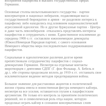
восприятия пацифизма в высших государственных сферах
Германии.
Основные столпы вильгельмианского государства - партии
консерваторов и национал-либералов, подавляющая масса
государственной бюрократии и армия - не разделяли интереса к
пацифизму либо находились под влиянием националистической
агрессивной идеологии. Но и другие буржуазные партии - Центра
и даже часть леволибералов -отказались представлять интересы
пацифистов и сотрудничать с ними. Единственное исключение до
середины 1900-х гг. составляли южнонемецкие демократы
(Южно)Немецкая Народная партия), с самого основания
Немецкого общества мира последовательно поддерживавшие
пацифистов.
Социальные и идеологические различия долгое время
препятствовали сотрудничеству пацифистов с социал-
демократами Германии. Несмотря на отдельные контакты
миротворцев с деятелями СДПГ (Г. фон Фольмар, А. Бебель и
др.), обе стороны продолжали вплоть до 1910-х гг. отстаивать свое
исключительное видение методов предотвращения войны.
Большое значение для расстановки акцентов в политической
жизни страны имела и воинственная фигура немецкого кайзера,
несмотря на все усилия, оставшегося глухим к пацифистским
аргументам. Не только его контроль за принятием политических
решений, но и символическая роль отца нации, которую
продолжал играть кайзер в сознании консервативных слоев