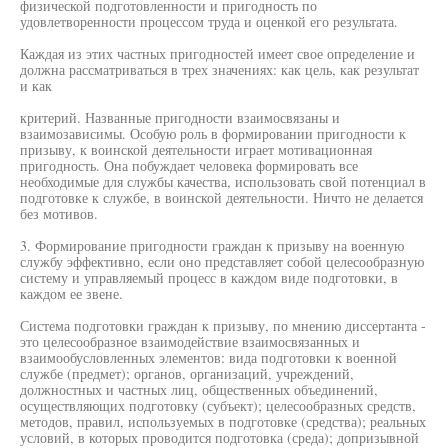
физической подготовленности и пригодность по
удовлетворенности процессом труда и оценкой его результата.
Каждая из этих частных пригодностей имеет свое определение и
должна рассматриваться в трех значениях: как цель, как результат
и как
критерий. Названные пригодности взаимосвязаны и
взаимозависимы. Особую роль в формировании пригодности к
призыву, к воинской деятельности играет мотивационная
пригодность. Она побуждает человека формировать все
необходимые для службы качества, использовать свой потенциал в
подготовке к службе, в воинской деятельности. Ничто не делается
без мотивов.
3. Формирование пригодности граждан к призыву на военную
службу эффективно, если оно представляет собой целесообразную
систему и управляемый процесс в каждом виде подготовки, в
каждом ее звене.
Система подготовки граждан к призыву, по мнению диссертанта -
это целесообразное взаимодействие взаимосвязанных и
взаимообусловленных элементов: вида подготовки к военной
службе (предмет); органов, организаций, учреждений,
должностных и частных лиц, общественных объединений,
осуществляющих подготовку (субъект); целесообразных средств,
методов, правил, используемых в подготовке (средства); реальных
условий, в которых проводится подготовка (среда); допризывной