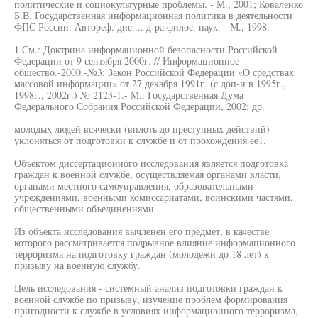
политические и социокультурные проблемы. - М., 2001; Коваленко
Б.В. Государственная информационная политика в деятельности
ФПС России: Автореф. дис.... д-ра филос. наук. - М., 1998.
1 См.: Доктрина информационной безопасности Российской
Федерации от 9 сентября 2000г. // Информационное
обшество.-2000.-№3; Закон Российской Федерации «О средствах
массовой информации» от 27 декабря 1991г. (с доп-и в 1995г.,
1998г., 2002г.) № 2123-1.- М.: Государственная Дума
Федерального Собрания Российской Федерации, 2002; др.
молодых людей всячески (вплоть до преступных действий)
уклоняться от подготовки к службе и от прохождения ее1.
Объектом диссертационного исследования является подготовка
граждан к военной службе, осуществляемая органами власти,
органами местного самоуправления, образовательными
учреждениями, военными комиссариатами, воинскими частями,
общественными объединениями.
Из объекта исследования вычленен его предмет, в качестве
которого рассматривается подрывное влияние информационного
терроризма на подготовку граждан (молодежи до 18 лет) к
призыву на военную службу.
Цель исследования - системный анализ подготовки граждан к
военной службе по призыву, изучение проблем формирования
пригодности к службе в условиях информационного терроризма,