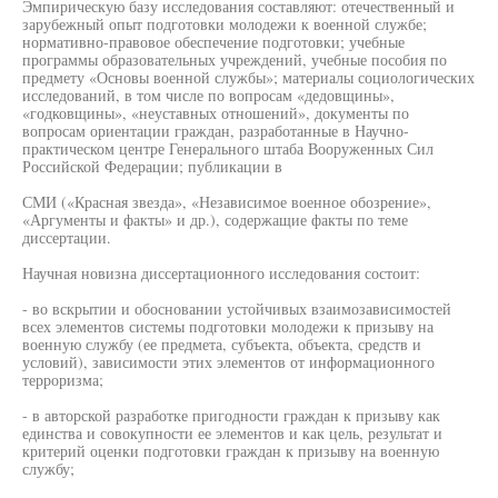
Эмпирическую базу исследования составляют: отечественный и
зарубежный опыт подготовки молодежи к военной службе;
нормативно-правовое обеспечение подготовки; учебные
программы образовательных учреждений, учебные пособия по
предмету «Основы военной службы»; материалы социологических
исследований, в том числе по вопросам «дедовщины»,
«годковщины», «неуставных отношений», документы по
вопросам ориентации граждан, разработанные в Научно-
практическом центре Генерального штаба Вооруженных Сил
Российской Федерации; публикации в
СМИ («Красная звезда», «Независимое военное обозрение»,
«Аргументы и факты» и др.), содержащие факты по теме
диссертации.
Научная новизна диссертационного исследования состоит:
- во вскрытии и обосновании устойчивых взаимозависимостей
всех элементов системы подготовки молодежи к призыву на
военную службу (ее предмета, субъекта, объекта, средств и
условий), зависимости этих элементов от информационного
терроризма;
- в авторской разработке пригодности граждан к призыву как
единства и совокупности ее элементов и как цель, результат и
критерий оценки подготовки граждан к призыву на военную
службу;