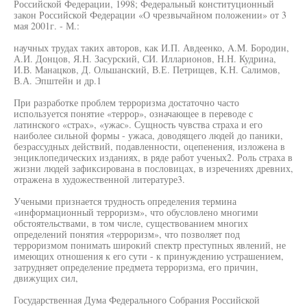
Российской Федерации, 1998; Федеральный конституционный
закон Российской Федерации «О чрезвычайном положении» от 3
мая 2001г. - М.:
научных трудах таких авторов, как И.П. Авдеенко, A.M. Бородин,
А.И. Донцов, Я.Н. Засурский, СИ. Илларионов, Н.Н. Кудрина,
И.В. Манацков, Д. Ольшанский, В.Е. Петрищев, К.Н. Салимов,
В.А. Эпштейн и др.1
При разработке проблем терроризма достаточно часто
используется понятие «террор», означающее в переводе с
латинского «страх», «ужас». Сущность чувства страха и его
наиболее сильной формы - ужаса, доводящего людей до паники,
безрассудных действий, подавленности, оцепенения, изложена в
энциклопедических изданиях, в ряде работ ученых2. Роль страха в
жизни людей зафиксирована в пословицах, в изречениях древних,
отражена в художественной литературе3.
Учеными признается трудность определения термина
«информационный терроризм», что обусловлено многими
обстоятельствами, в том числе, существованием многих
определений понятия «терроризм», что позволяет под
терроризмом понимать широкий спектр преступных явлений, не
имеющих отношения к его сути - к принуждению устрашением,
затрудняет определение предмета терроризма, его причин,
движущих сил,
Государственная Дума Федерального Собрания Российской