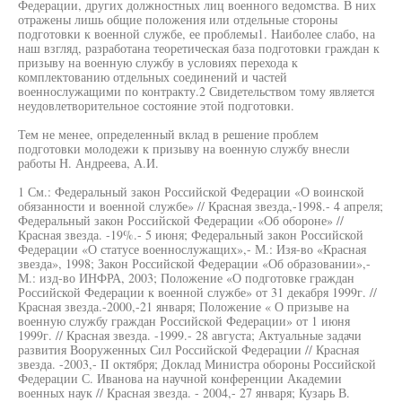
Федерации, других должностных лиц военного ведомства. В них
отражены лишь общие положения или отдельные стороны
подготовки к военной службе, ее проблемы1. Наиболее слабо, на
наш взгляд, разработана теоретическая база подготовки граждан к
призыву на военную службу в условиях перехода к
комплектованию отдельных соединений и частей
военнослужащими по контракту.2 Свидетельством тому является
неудовлетворительное состояние этой подготовки.
Тем не менее, определенный вклад в решение проблем
подготовки молодежи к призыву на военную службу внесли
работы Н. Андреева, А.И.
1 См.: Федеральный закон Российской Федерации «О воинской
обязанности и военной службе» // Красная звезда,-1998.- 4 апреля;
Федеральный закон Российской Федерации «Об обороне» //
Красная звезда. -19%.- 5 июня; Федеральный закон Российской
Федерации «О статусе военнослужащих»,- М.: Изя-во «Красная
звезда», 1998; Закон Российской Федерации «Об образовании»,-
М.: изд-во ИНФРА, 2003; Положение «О подготовке граждан
Российской Федерации к военной службе» от 31 декабря 1999г. //
Красная звезда.-2000,-21 января; Положение « О призыве на
военную службу граждан Российской Федерации» от 1 июня
1999г. // Красная звезда. -1999.- 28 августа; Актуальные задачи
развития Вооруженных Сил Российской Федерации // Красная
звезда. -2003,- II октября; Доклад Министра обороны Российской
Федерации С. Иванова на научной конференции Академии
военных наук // Красная звезда. - 2004,- 27 января; Кузарь В.