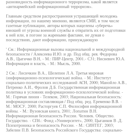
разновидность информационного терроризма, какой является
«антиармейский информационный терроризм».
Главным средством распространения устрашающей молодежь
информации, по нашему мнению, являются СМИ, в том числе
газетные публикации, авторы которых нацелены «уберечь»
юношей от угрозы военной службы и отвратить их от подготовки
к ней или, в погоне за жареными фактами, не думая о
последствиях, дают информацию, принуждающую
' См.: Информационные вызовы национальной и международной
безопасности / Алексеева И.Ю. и др. Под общ. рея. Федорова
A.B., Цыгичко В.Н, - М.: ПИР-Центр, 2001.- С31; Нисневич Ю.А.
Информация и власть, - М.: Мысль, 2000.
2 См.: Лисичкин В.А., Шелепин Л.А. Третья мировая
(информационно-психологическая) война. - М.: Институт
социально-политических исследований ACH, 2000; Манойло A.B.,
Петренко А.И., Фролов Д.Б. Государственная информационная
политика в условиях информационно-психологической войны. -
М.: Горячая линия - Телеком, 2003; Национальная безопасность:
информационная составляющая / Под общ. ред. Еременко B.B. -
М.: МОСУ, 2000; Расторгуев С.П. Философия информационной
войны. - М.: Вузовская книга, 2001; Лопатин В.Н.
Информационная безопасность России. Человек. Общество.
Государство. - СПб.: Фонд «Университет», 2000; Цыганков В .Д.
Психотроника и безопасность России. - М.: СИНТЕГ, 2003;
Забелин П.В. Безопасность Российского Государства: социально-