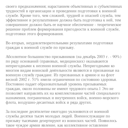
своего предназначения; нарастанием объективных и субъективных
трудностей в организации и проведении подготовки к военной
службе. Кроме того, чем сложней, трудней и опасней служба, тем
эффективнее и результативнее должна быть подготовка к ней, тем
совершеннее должно быть ее научное обеспечение - теоретическое
решение проблем формирования пригодности к военной службе,
подготовки этого формирования.
Во-вторых, неудовлетворительными результатами подготовки
граждан к военной службе по призыву.
Абсолютное большинство призывников (на декабрь 2003 г. - 90%)
по ряду оснований (правовых, медицинских) оказываются
непригодными к несению военной службы. Непригодными ко
многим видам воинской деятельности являются и призванные на
военную службу граждане. Из призванных в армию и на флот
весной 2002 г. 51% имели ограничения по состоянию здоровья.
Постоянно падает образовательный уровень призываемых
граждан, около половины не имеют трудового опыта.1 Это не
позволяет направлять их на комплектование частей специального
назначения, пограничных и внутренних войск, военно-морского
флота, воздушно-десантных войск и ряда других.
За последнее десятилетие ежегодно уклоняются от военной
службы десятки тысяч молодых людей. Военнослужащие по
призыву тысячами дезертируют из воинских частей. Появилось
такое чуждое армии явление, как коллективное оставление