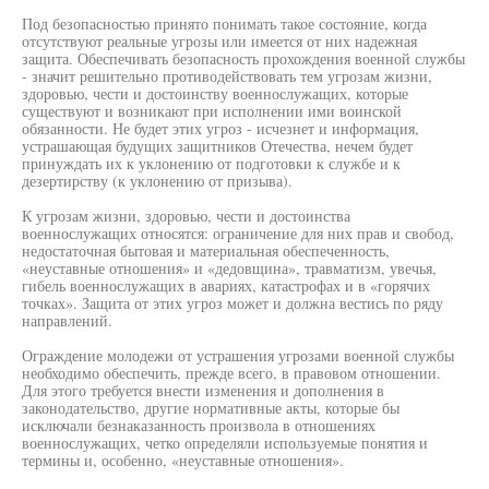
Под безопасностью принято понимать такое состояние, когда
отсутствуют реальные угрозы или имеется от них надежная
защита. Обеспечивать безопасность прохождения военной службы
- значит решительно противодействовать тем угрозам жизни,
здоровью, чести и достоинству военнослужащих, которые
существуют и возникают при исполнении ими воинской
обязанности. Не будет этих угроз - исчезнет и информация,
устрашающая будущих защитников Отечества, нечем будет
принуждать их к уклонению от подготовки к службе и к
дезертирству (к уклонению от призыва).
К угрозам жизни, здоровью, чести и достоинства
военнослужащих относятся: ограничение для них прав и свобод,
недостаточная бытовая и материальная обеспеченность,
«неуставные отношения» и «дедовщина», травматизм, увечья,
гибель военнослужащих в авариях, катастрофах и в «горячих
точках». Защита от этих угроз может и должна вестись по ряду
направлений.
Ограждение молодежи от устрашения угрозами военной службы
необходимо обеспечить, прежде всего, в правовом отношении.
Для этого требуется внести изменения и дополнения в
законодательство, другие нормативные акты, которые бы
исключали безнаказанность произвола в отношениях
военнослужащих, четко определяли используемые понятия и
термины и, особенно, «неуставные отношения».