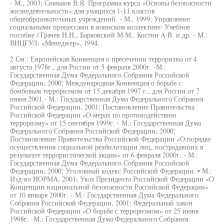
- М., 2003; Сюньков В.Я. Программа курса «Основы безопасности
жизнедеятельности» для учащихся 1-11 классов
общеобразовательных учреждений. - М., 1999; Управление
социальными процессами в воинском коллективе: Учебное
пособие / Грачев H.H., Барковский М.М., Костин A.B. и др. - М.:
ВИЦГУЛ, «Менеджер», 1994.
2 См.: Европейская Конвенция о пресечении терроризма от 4
августа 1978г., для России от 5 февраля 2000г. -М.:
Государственная Дума Федерального Собрания Российской
Федерации, 2000; Международная Конвенция о борьбе с
бомбовым терроризмом от 15 декабря 1997 г., для России от 7
нюня 2001.- М.: Государственная Дума Федерального Собрания
Российской Федерации, 2001; Постановление Правительства
Российской Федерации «О мерах по противодействию
терроризму» от 15 сентября 1999г. - М.: Государственная Дума
Федерального Собрания Российской Федерации, 2000;
Постановление Правительства Российской Федерации «О порядке
осуществления социальной реабилитации лиц, пострадавших в
результате террористической акции» от 6 февраля 2000г. - М.:
Государственная Дума Федерального Собрания Российской
Федерации, 2000; Уголовный кодекс Российской Федерации. • М.:
Изд-во НОРМА, 2001; Указ Президента Российской Федерации «О
Концепции национальной безопасности Российской Федерации»
от 10 января 2000г. - М.: Государственная Дума Федерального
Собрания Российской Федерации, 2001; Федеральный закон
Российской Федерации «О борьбе с терроризмом» от 25 июня
1998г. -М.: Государственная Дума Федерального Собрания