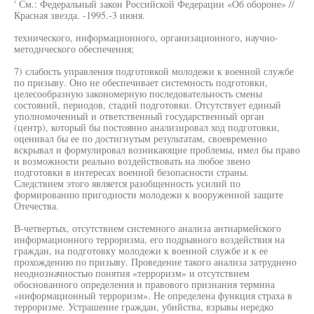
' См.: Федеральный закон Российской Федерации «Об обороне» //
Красная звезда. -1995.-3 июня.
технического, информационного, организационного, научно-
методического обеспечения;
7) слабость управления подготовкой молодежи к военной службе
по призыву. Оно не обеспечивает системность подготовки,
целесообразную закономерную последовательность смены
состояний, периодов, стадий подготовки. Отсутствует единый
уполномоченный и ответственный государственный орган
(центр), который бы постоянно анализировал ход подготовки,
оценивал бы ее по достигнутым результатам, своевременно
вскрывал и формулировал возникающие проблемы, имел бы право
и возможности реально воздействовать на любое звено
подготовки в интересах военной безопасности страны.
Следствием этого является разобщенность усилий по
формированию пригодности молодежи к вооруженной защите
Отечества.
В-четвертых, отсутствием системного анализа антиармейского
информационного терроризма, его подрывного воздействия на
граждан, на подготовку молодежи к военной службе и к ее
прохождению по призыву. Проведение такого анализа затруднено
неоднозначностью понятия «терроризм» и отсутствием
обоснованного определения и правового признания термина
«информационный терроризм». Не определена функция страха в
терроризме. Устрашение граждан, убийства, взрывы нередко