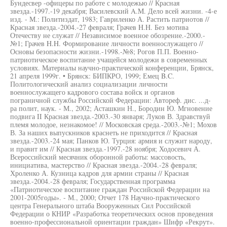
Бундесвер -офицеры по работе с молодежью // Красная
звезда.-1997.-19 декабря; Василевский A.M. Дело всей жизни. -4-е
изд. - М.: Политиздат, 1983; Гавриленко А. Растить патриотов //
Красная звезда.-2004.-27 февраля; Грачев H.H. Без мотива
Отечеству не служат // Независимое военное обозрение.-2000.-
№1; Грачев H.H. Формирование личности военнослужащего //
Основы безопасности жизни.-1998.-№8; Рогов П.П. Военно-
патриотическое воспитание учащейся молодежи в современных
условиях. Материалы научно-практической конференции, Брянск,
21 апреля 1999г. • Брянск: БИПКРО, 1999; Емец B.C.
Политологический анализ социализации личности
военнослужащего кадрового состава войск и органов
пограничной службы Российской Федерации: Автореф. дис. ...д-
ра полит, наук. - М., 2002; Асташкин Н., Бородин Ю. Мгновение
подвига II Красная звезда.-2003.-30 января; Луков В. Здравствуй
племя молодое, незнакомое! // Московская среда.-2003.-№1; Мохов
В. За наших выпускников краснеть не приходится // Красная
звезда.-2003.-24 мая; Панков Ю. Турция: армия и служит народу,
и правит им // Красная звезда.-1997.-28 ноября; Ходосевич А.
Всероссийский месячник оборонной работы: массовость,
инициатива, мастерство // Красная звезда.-2004.-28 февраля;
Хроленко А. Кузница кадров для армии страны // Красная
звезда.-2004.-28 февраля; Государственная программа
«Патриотичесхое воспитание граждан Российской Федерации на
2001-2005годы». - М., 2000; Отчет 178 Научно-практического
центра Генерального штаба Вооруженных Сил Российской
Федерации о КНИР «Разработка теоретических основ проведения
военно-профессиональной ориентации граждан» Шифр «Рекрут».