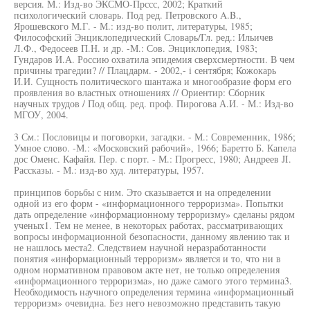
версия. М.: Изд-во ЭКСМО-Прссс, 2002; Краткий
психологический словарь. Под ред. Петровского A.B.,
Ярошевского М.Г. - М.: изд-во полит, литературы, 1985;
Философский Энциклопедический Словарь/Гл. ред.: Ильичев
Л.Ф., Федосеев П.Н. и др. -М.: Сов. Энциклопедия, 1983;
Гундаров И.А. Россию охватила эпидемия сверхсмертности. В чем
причины трагедии? // Плацдарм. - 2002,- i сентября; Кожокарь
И.И. Сущность политического шантажа и многообразие форм его
проявления во властных отношениях // Ориентир: Сборник
научных трудов / Под общ. ред. проф. Пирогова А.И. - М.: Изд-во
МГОУ, 2004.
3 См.: Пословицы и поговорки, загадки. - М.: Современник, 1986;
Умное слово. -М.: «Московский рабочий», 1966; Баретто Б. Капела
дос Оменс. Кафайя. Пер. с порт. - М.: Прогресс, 1980; Андреев JI.
Рассказы. - М.: изд-во худ. литературы, 1957.
принципов борьбы с ним. Это сказывается и на определении
одной из его форм - «информационного терроризма». Попытки
дать определение «информационному терроризму» сделаны рядом
ученых1. Тем не менее, в некоторых работах, рассматривающих
вопросы информационной безопасности, данному явлению так и
не нашлось места2. Следствием научной неразработанности
понятия «информационный терроризм» является и то, что ни в
одном нормативном правовом акте нет, не только определения
«информационного терроризма», но даже самого этого термина3.
Необходимость научного определения термина «информационный
терроризм» очевидна. Без него невозможно представить такую