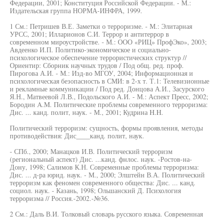
Федерации, 2001; Конституция Российской Федерации. - М.:
Издательская группа НОРМА-ИНФРА, 1999.
1 См.: Петришев В.Е. Заметки о терроризме. - М.: Элитарная
УРСС, 2001; Илларионов С.И. Террор и антитеррор в
современном мироустройстве. - М.: ООО «РИЦ» ПрофЭко», 2003;
Авдеенко И.П. Политико-экономическое и социально-
психологическое обеспечение террористических структур //
Ориентир: Сборник научных трудов / Под общ. ред. проф.
Пирогова А.И. - М.: Изд-во МГОУ, 2004; Информационная и
психологическая безопасность в СМИ: в 2-х т. Т.1: Телевизионные
и рекламные коммуникации / Под ред. Донцова А.И., Засурского
Я.Н., Матвеевой Л.В., Подольского А.И. - М.: Аспект Пресс, 2002;
Бородин A.M. Политические проблемы современного терроризма:
Дис. ... канд. полит, наук. - М., 2001; Кудрина H.H.
Политический терроризм: сущность, формы проявления, методы
противодействия: Дис____канд. полит, наук.
- СПб., 2000; Манацков И.В. Политический терроризм
(региональный аспект) Дис. ...канд. фнлос. наук. -Ростов-на-
Дону, 1998; Салимов К.Н. Современные проблемы терроризма:
Дис. ... д-ра юрид. наук. - М., 2000; Элштейн В.А. Политический
терроризм как феномен современного общества: Дис. ... канд.
социол. наук. - Казань, 1998; Ольшанский Д. Психология
терроризма // Россия.-2002.-№36.
2 См.: Даль В.И. Толковый словарь русского языка. Современная