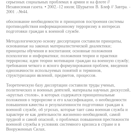
серьезных социальных проблемах в армии и на флоте //
Независимая газета. • 2002.-12 июля; Шурыгин В. Блеф // Завтра. -
2001 .-№44.
обоснование необходимости и принципов построения системы
противодействия информационному терроризму в интересах
подготовки граждан к военной службе.
Методологическую основу диссертации составили принципы,
основанные на законах материалистической диалектики;
принципы обучения и воспитания; основные положения
психологии и информатики; положения теории и практики
терроризма; идеи теории мотивации граждан на военную службу;
требования четкого и ясного формулирования проблем, введения
однозначности используемых понятий и терминов,
структуризации явлений, предметов, процессов.
Теоретическую базу диссертации составили труды ученых,
политических и военных деятелей, материалы научных дискуссий,
«круглых столов», в которых содержатся принципиальные
положения о терроризме и его классификации, о необходимости
повышения качества и результативности подготовки граждан к
военной службе, об угрозах, которые таит сама военная служба и
характере ее как деятельности жизненно-необходимой, самой
трудной и самой опасной, о проблемах повышения престижности
военной службы в условиях системного кризиса в стране и в
Вооруженных Силах.