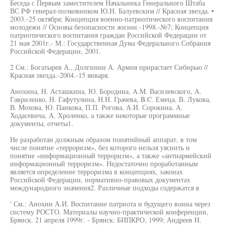
Беседа с Первым заместителем Начальника Генерального Штаба
ВС РФ генерал-полковником Ю.Н. Балуевским // Красная звезда. •
2003.-25 октября; Концепция военно-патриотического воспитания
молодежи // Основы безопасности жнзни.-1998.-№7; Концепция
патриотического воспитания граждан Российской Федерации от
21 мая 2001г.- М.: Государственная Дума Федерального Собрания
Российской Федерации, 2001.
2 См.: Богатырев А., Долгинин А. Армия прирастает Сибирью //
Красная звезда.-2004.-15 января.
Анохина, Н. Асташкина, Ю. Бородина, A.M. Василевского, А.
Гавриленко, Н. Гафутулина, Н.Н. Грачева, B.C. Емеца, В. Лукова,
В. Мохова, Ю. Панкова, П.П. Рогова, А.И. Сорокина, А.
Ходасевича, А. Хроленко, а также некоторые программные
документы, отчеты1.
Не разработан должным образом понятийный аппарат, в том
числе понятие «терроризм», без которого нельзя уяснить и
понятие «информационный терроризм», а также «антиармейский
информационный терроризм». Недостаточно проработанным
является определение терроризма в концепциях, законах
Российской Федерации, нормативно-правовых документах
международного значения2. Различные подходы содержатся в
' См.: Анохин А.И. Воспитание патриота и будущего воина через
систему РОСТО. Материалы научно-практической конференции,
Брянск. 21 апреля 1999г. - Брянск: БИПКРО, 1999; Андреев Н.