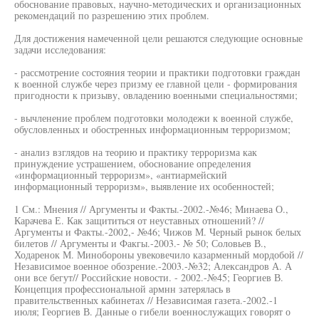
обоснование правовых, научно-методических и организационных
рекомендаций по разрешению этих проблем.
Для достижения намеченной цели решаются следующие основные
задачи исследования:
- рассмотрение состояния теории и практики подготовки граждан
к военной службе через призму ее главной цели - формирования
пригодности к призыву, овладению военными специальностями;
- вычленение проблем подготовки молодежи к военной службе,
обусловленных и обостренных информационным терроризмом;
- анализ взглядов на теорию и практику терроризма как
принуждение устрашением, обоснование определения
«информационный терроризм», «антиармейский
информационный терроризм», выявление их особенностей;
1 См.: Мнения // Аргументы и Факты.-2002.-№46; Минаева О.,
Карачева Е. Как защититься от неуставных отношений? //
Аргументы и Факты.-2002,- №46; Чижов М. Черный рынок белых
билетов // Аргументы и Факгы.-2003.- № 50; Соловьев В.,
Ходаренок М. Минобороны увековечило казарменный мордобой //
Независимое военное обозрение.-2003.-№32; Александров А. А
они все бегут// Российские новости. - 2002.-№45; Георгиев В.
Концепция профессиональной армнн затерялась в
правительственных кабинетах // Независимая газета.-2002.-1
июля; Георгиев В. Данные о гибели военнослужащих говорят о