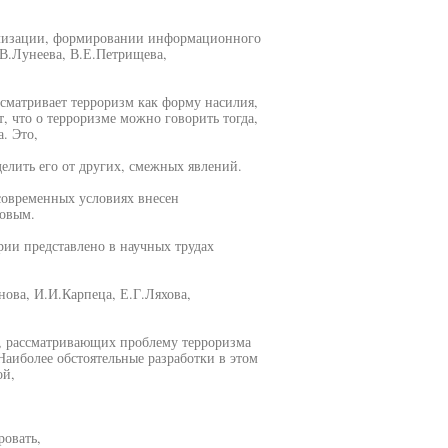
бализации, формировании информационного
.В.Лунеева, В.Е.Петрищева,
сматривает терроризм как форму насилия,
, что о терроризме можно говорить тогда,
. Это,
елить его от других, смежных явлений.
современных условиях внесен
овым.
ии представлено в научных трудах
ова, И.И.Карпеца, Е.Г.Ляхова,
, рассматривающих проблему терроризма
аиболее обстоятельные разработки в этом
ой,
ровать,