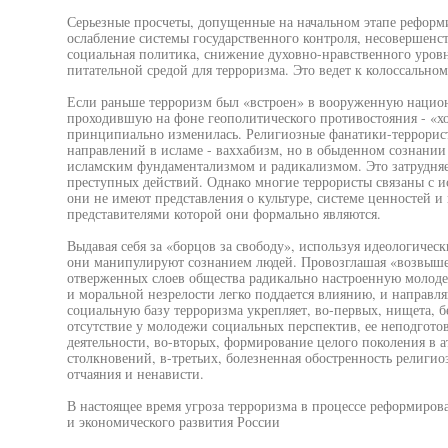
Серьезные просчеты, допущенные на начальном этапе реформ
ослабление системы государственного контроля, несовершенс
социальная политика, снижение духовно-нравственного уровн
питательной средой для терроризма. Это ведет к колоссальн
Если раньше терроризм был «встроен» в вооруженную национ
проходившую на фоне геополитического противостояния - «хо
принципиально изменилась. Религиозные фанатики-террорист
направлений в исламе - ваххабизм, но в обыденном сознании
исламским фундаментализмом и радикализмом. Это затрудня
преступных действий. Однако многие террористы связаны с и
они не имеют представления о культуре, системе ценностей и
представителями которой они формально являются.
Выдавая себя за «борцов за свободу», используя идеологичес
они манипулируют сознанием людей. Провозглашая «возвыше
отверженных слоев общества радикально настроенную молодеж
и моральной незрелости легко поддается влиянию, и направля
социальную базу терроризма укрепляет, во-первых, нищета, б
отсутствие у молодежи социальных перспектив, ее неподгото
деятельности, во-вторых, формирование целого поколения в
столкновений, в-третьих, болезненная обостренность религио
отчаяния и ненависти.
В настоящее время угроза терроризма в процессе реформиров
и экономического развития России