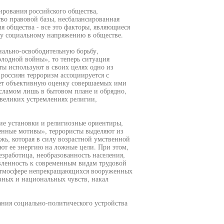
ирования российского общества,
тво правовой базы, несбалансированная
я общества - все это факторы, являющиеся
ому социальному напряжению в обществе.
ально-освободительную борьбу,
лодной войны», то теперь ситуация
ы используют в своих целях одно из
 россиян терроризм ассоциируется с
ет объективную оценку совершаемых ими
сламом лишь в бытовом плане и обрядно,
 великих устремлениях религии,
кие установки и религиозные ориентиры,
нные мотивы», террористы выделяют из
ь, которая в силу возрастной умственной
ют ее энергию на ложные цели. При этом,
езработица, необразованность населения,
вленность к современным видам трудовой
 атмосфере непрекращающихся вооруженных
зных и национальных чувств, накал
ания социально-политического устройства