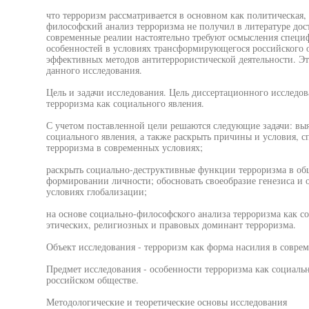
что терроризм рассматривается в основном как политическая,
философский анализ терроризма не получил в литературе дос
современные реалии настоятельно требуют осмысления специ
особенностей в условиях трансформирующегося российского о
эффективных методов антитеррористической деятельности. Э
данного исследования.
Цель и задачи исследования. Цель диссертационного исследо
терроризма как социального явления.
С учетом поставленной цели решаются следующие задачи: выя
социального явления, а также раскрыть причины и условия,
терроризма в современных условиях;
раскрыть социально-деструктивные функции терроризма в об
формировании личности; обосновать своеобразие генезиса и 
условиях глобализации;
на основе социально-философского анализа терроризма как с
этических, религиозных и правовых доминант терроризма.
Объект исследования - терроризм как форма насилия в совре
Предмет исследования - особенности терроризма как социал
российском обществе.
Методологические и теоретические основы исследования