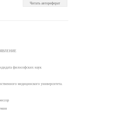
Читать автореферат
Е ЯВЛЕНИЕ
ндидата философских наук
рственного медицинского университета.
фессор
емия