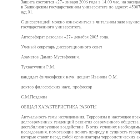
Защита состоится «27» января 2006 года в 14.00 час. на засед
в Башкирском государственном университете по адресу: 450074,
ауд.01.
С диссертацией можно ознакомиться в читальном зале научн
государственного университета.
Автореферат разослан «27» декабря 2005 года.
Ученый секретарь диссертационного совет
Азаматов Дамир Мустафеевич.
Тухватуллин Р.М.
кандидат философских наук, доцент Иванова О.М.
доктор философских наук, профессор
С.М.Поздяева
ОБЩАЯ ХАРАКТЕРИСТИКА РАБОТЫ
Актуальность темы исследования. Терроризм в настоящее врем
долговременных тенденций развития современного общества, 
дестабилизирующее воздействие. В этих условиях необходим
исследования, помогающие понять природу и сущность террор
которые ставят перед собой организаторы террористических ак