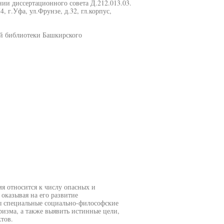
ании диссертационного совета Д.212.013.03.
 г.Уфа, ул.Фрунзе, д.32, гл.корпус,
ой библиотеки Башкирского
я относится к числу опасных и
оказывая на его развитие
ы специальные социально-философские
изма, а также выявить истинные цели,
тов.