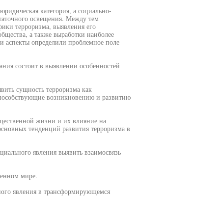
 юридическая категория, а социально-
таточного освещения. Между тем
фики терроризма, выявления его
бщества, а также выработки наиболее
ти аспекты определили проблемное поле
вания состоит в выявлении особенностей
вить сущность терроризма как
 способствующие возникновению и развитию
щественной жизни и их влияние на
основных тенденций развития терроризма в
оциального явления выявить взаимосвязь
менном мире.
ьного явления в трансформирующемся