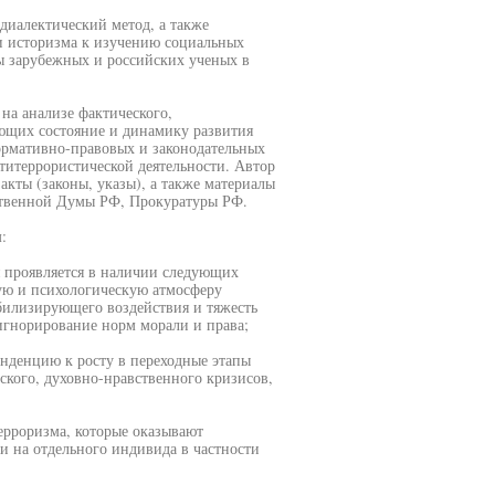
диалектический метод, а также
и историзма к изучению социальных
ы зарубежных и российских ученых в
на анализе фактического,
ующих состояние и динамику развития
ормативно-правовых и законодательных
титеррористической деятельности. Автор
кты (законы, указы), а также материалы
ственной Думы РФ, Прокуратуры РФ.
:
я проявляется в наличии следующих
ную и психологическую атмосферу
абилизирующего воздействия и тяжесть
 игнорирование норм морали и права;
енденцию к росту в переходные этапы
кого, духовно-нравственного кризисов,
рроризма, которые оказывают
 и на отдельного индивида в частности