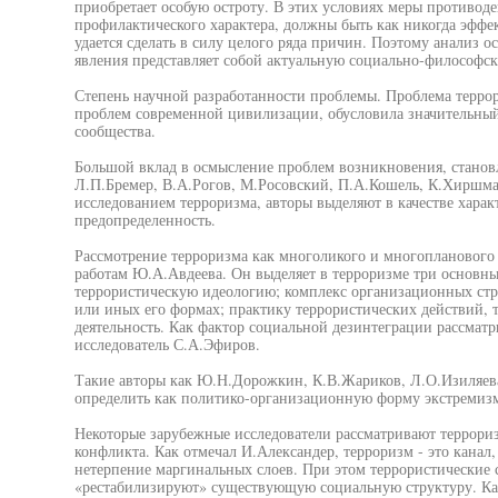
приобретает особую остроту. В этих условиях меры противоде
профилактического характера, должны быть как никогда эффек
удается сделать в силу целого ряда причин. Поэтому анализ о
явления представляет собой актуальную социально-философс
Степень научной разработанности проблемы. Проблема террор
проблем современной цивилизации, обусловила значительный
сообщества.
Большой вклад в осмысление проблем возникновения, становл
Л.П.Бремер, В.А.Рогов, М.Росовский, П.А.Кошель, К.Хиршма
исследованием терроризма, авторы выделяют в качестве харак
предопределенность.
Рассмотрение терроризма как многоликого и многопланового
работам Ю.А.Авдеева. Он выделяет в терроризме три основны
террористическую идеологию; комплекс организационных стру
или иных его формах; практику террористических действий, т
деятельность. Как фактор социальной дезинтеграции рассмат
исследователь С.А.Эфиров.
Такие авторы как Ю.Н.Дорожкин, К.В.Жариков, Л.О.Изиляев
определить как политико-организационную форму экстремизм
Некоторые зарубежные исследователи рассматривают террори
конфликта. Как отмечал И.Александер, терроризм - это канал,
нетерпение маргинальных слоев. При этом террористические 
«рестабилизируют» существующую социальную структуру. Как