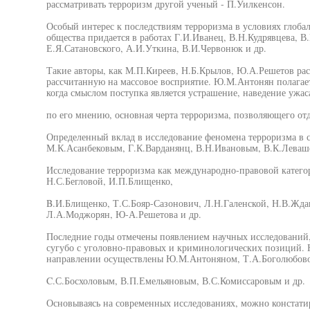
рассматривать терроризм другой ученый - П.Уилкенсон.
Особый интерес к последствиям терроризма в условиях гло
общества придается в работах Г.И.Иванец, В.Н.Кудрявцева, В
Е.Я.Сатановского, А.И.Уткина, В.И.Червонюк и др.
Такие авторы, как М.П.Киреев, Н.Б.Крылов, Ю.А.Решетов рас
рассчитанную на массовое восприятие. Ю.М.Антонян полагает
когда смыслом поступка является устрашение, наведение ужаса
по его мнению, основная черта терроризма, позволяющего отд
Определенный вклад в исследование феномена терроризма в 
М.К.Асанбековым, Г.К.Варданянц, В.Н.Ивановым, В.К.Леваш
Исследование терроризма как международно-правовой категор
Н.С.Бегловой, И.П.Блищенко,
B.И.Блищенко, Т.С.Бояр-Сазонович, Л.Н.Галенской, Н.В.Ждан
Л.А.Моджорян, Ю-А.Решетова и др.
Последние годы отмечены появлением научных исследований
сугубо с уголовно-правовых и криминологических позиций. Н
направлении осуществлены Ю.М.Антоняном, Т.А.Боголюбов
C.С.Босхоловым, В.П.Емельяновым, В.С.Комиссаровым и др.
Основываясь на современных исследованиях, можно констати