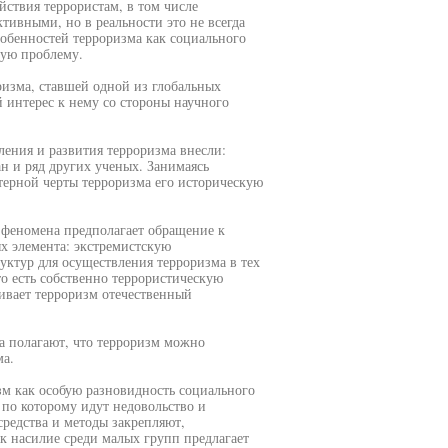
йствия террористам, в том числе
тивными, но в реальности это не всегда
собенностей терроризма как социального
кую проблему.
изма, ставшей одной из глобальных
 интерес к нему со стороны научного
ения и развития терроризма внесли:
н и ряд других ученых. Занимаясь
терной черты терроризма его историческую
 феномена предполагает обращение к
х элемента: экстремистскую
ктур для осуществления терроризма в тех
о есть собственно террористическую
ривает терроризм отечественный
а полагают, что терроризм можно
а.
зм как особую разновидность социального
 по которому идут недовольство и
средства и методы закрепляют,
 насилие среди малых групп предлагает