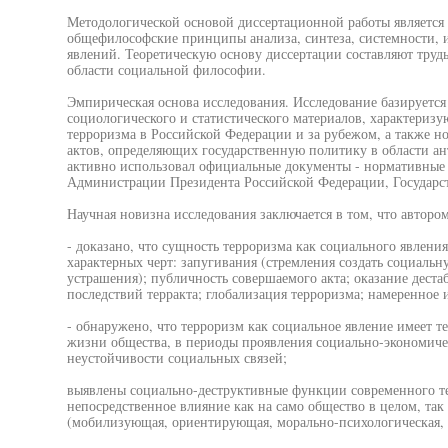
Методологической основой диссертационной работы является 
общефилософские принципы анализа, синтеза, системности, 
явлений. Теоретическую основу диссертации составляют труд
области социальной философии.
Эмпирическая основа исследования. Исследование базируется 
социологического и статистического материалов, характериз
терроризма в Российской Федерации и за рубежом, а также н
актов, определяющих государственную политику в области ан
активно использовал официальные документы - нормативные а
Администрации Президента Российской Федерации, Государ
Научная новизна исследования заключается в том, что автором
- доказано, что сущность терроризма как социального явлени
характерных черт: запугивания (стремления создать социаль
устрашения); публичность совершаемого акта; оказание дест
последствий терракта; глобализация терроризма; намеренное
- обнаружено, что терроризм как социальное явление имеет т
жизни общества, в периоды проявления социально-экономичес
неустойчивости социальных связей;
выявлены социально-деструктивные функции современного те
непосредственное влияние как на само общество в целом, так
(мобилизующая, ориентирующая, морально-психологическая,