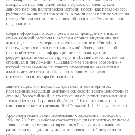
материалов периодической печати обусловлен спецификой
данного периода политической истории России как переломного,
рубежного во многих измерениях, в том числе и в плане усиления
сектора безопасности в отечественной политике. Это позволило
предположить,
сбора информации о ходе и результатах проводимых в нашей
стране военной реформы и реформы органов внутренних дел
акцент делался на материалы, опубликованные в «Российской
газете», которая в качестве официальной общенациональной
газеты обеспечивает информационное сопровождения
реформирования силовых структур, и «Независимой газете», на
страницах и приложении («Независимое военное обозрение»)
которой своевременно печатаются относительно независимые
аналитические статьи и обзоры по вопросам развития
отечественного сектора безопасности;
данные социологических исследований и мониторингов,
проведённых ведущими центрами социологического мониторинга
страны (Всероссийский центр изучения общественного мнения и
Левада-Центр) и Саратовской области (Центр региональных
социологических исследований СГУ имени Н.Г. Чернышевского).
Хронологические рамки исследования определены периодом с
1994 по 2012 гг., наиболее соответствующим с политико-правовой
точки зрения категории «современная Россия» и отражающим
разноплановую динамику развития политической ресурсности
силовых структур.