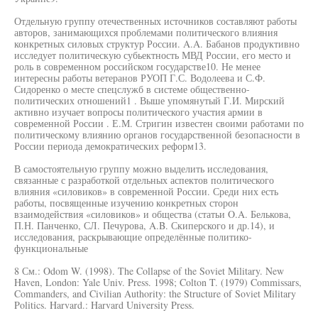
Отдельную группу отечественных источников составляют работы
авторов, занимающихся проблемами политического влияния
конкретных силовых структур России. A.A. Бабанов продуктивно
исследует политическую субьектность МВД России, его место и
роль в современном российском государстве10. Не менее
интересны работы ветеранов РУОП Г.С. Водолеева и С.Ф.
Сидоренко о месте спецслужб в системе общественно-
политических отношений1 . Выше упомянутый Г.И. Мирский
активно изучает вопросы политического участия армии в
современной России . Е.М. Стригин известен своими работами по
политическому влиянию органов государственной безопасности в
России периода демократических реформ13.
В самостоятельную группу можно выделить исследования,
связанные с разработкой отдельных аспектов политического
влияния «силовиков» в современной России. Среди них есть
работы, посвященные изучению конкретных сторон
взаимодействия «силовиков» и общества (статьи O.A. Белькова,
П.Н. Панченко, СЛ. Печурова, A.B. Скиперского и др.14), и
исследования, раскрывающие определённые политико-
функциональные
8 См.: Odom W. (1998). The Collapse of the Soviet Military. New
Haven, London: Yale Univ. Press. 1998; Colton T. (1979) Commissars,
Commanders, and Civilian Authority: the Structure of Soviet Military
Politics. Harvard.: Harvard University Press.