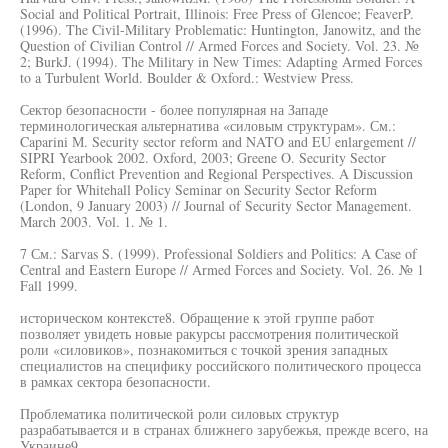
Social and Political Portrait, Illinois: Free Press of Glencoe; FeaverP.
(1996). The Civil-Military Problematic: Huntington, Janowitz, and the
Question of Civilian Control // Armed Forces and Society. Vol. 23. №
2; BurkJ. (1994). The Military in New Times: Adapting Armed Forces
to a Turbulent World. Boulder & Oxford.: Westview Press.
Сектор безопасности - более популярная на Западе
терминологическая альтернатива «силовым структурам». См.:
Caparini М. Security sector reform and NATO and EU enlargement //
SIPRI Yearbook 2002. Oxford, 2003; Greene O. Security Sector
Reform, Conflict Prevention and Regional Perspectives. A Discussion
Paper for Whitehall Policy Seminar on Security Sector Reform
(London, 9 January 2003) // Journal of Security Sector Management.
March 2003. Vol. 1. № 1.
7 См.: Sarvas S. (1999). Professional Soldiers and Politics: A Case of
Central and Eastern Europe // Armed Forces and Society. Vol. 26. № 1
Fall 1999.
историческом контексте8. Обращение к этой группе работ
позволяет увидеть новые ракурсы рассмотрения политической
роли «силовиков», познакомиться с точкой зрения западных
специалистов на специфику российского политического процесса
в рамках сектора безопасности.
Проблематика политической роли силовых структур
разрабатывается и в странах ближнего зарубежья, прежде всего, на
Украине9.