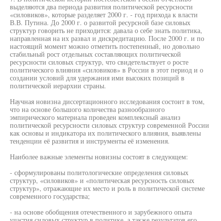
выделяются два периода развития политической ресурсности
«силовиков», которые разделяет 2000 г. - год прихода к власти
В.В. Путина. До 2000 г. о развитой ресурсной базе силовых
структур говорить не приходится: давала о себе знать политика,
направленная на их развал и дискредитацию. После 2000 г. и по
настоящий момент можно отметить постепенный, но довольно
стабильный рост отдельных составляющих политической
ресурсности силовых структур, что свидетельствует о росте
политического влияния «силовиков» в России в этот период и о
создании условий для удержания ими высоких позиций в
политической иерархии страны.
Научная новизна диссертационного исследования состоит в том,
что на основе большого количества разнообразного
эмпирического материала проведен комплексный анализ
политической ресурсности силовых структур современной России
как основы и индикатора их политического влияния, выявлены
тенденции её развития и инструменты её изменения.
Наиболее важные элементы новизны состоят в следующем:
- сформулированы политологические определения силовых
структур, «силовиков» и «политическая ресурсность силовых
структур», отражающие их место и роль в политической системе
современного государства;
- на основе обобщения отечественного и зарубежного опыта
участия силовых структур в политике, а также результатов его