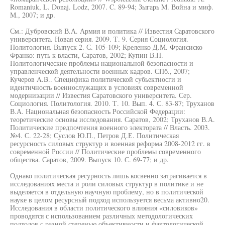
Romaniuk, L. Donaj. Lodz, 2007. C. 89-94; Зыгарь M. Война и миф.
M., 2007; и др.
См.: Дубровский В.А. Армия и политика // Известия Саратовского
университета. Новая серия. 2009. Т. 9. Серия Социология.
Политология. Выпуск 2. С. 105-109; Креленко Д.М. Франсиско
Франко: путь к власти, Саратов, 2002; Купин В.Н.
Политологические проблемы национальной безопасности и
управленческой деятельности военных кадров. СПб., 2007;
Кучеров A.B.. Специфика политической субьектносги и
идентичность военнослужащих в условиях современной
модернизации // Известия Саратовского университета. Сер.
Социология. Политология. 2010. Т. 10. Вып. 4. С. 83-87; Труханов
В.А. Национальная безопасность Российской Федерации:
теоретические основы исследования. Саратов, 2002; Труханов В.А.
Политические предпочтения военного электората // Власть. 2003.
№4. С. 22-28; Суслов Ю.П., Петров Д.Е. Политическая
ресурсность силовых структур и военная реформа 2008-2012 гг. в
современной России // Политические проблемы современного
общества. Саратов, 2009. Выпуск 10. С. 69-77; и др.
Однако политическая ресурность лишь косвенно затрагивается в
исследованиях места и роли силовых структур в политике и не
выделяется в отдельную научную проблему, но в политической
науке в целом ресурсный подход используется весьма активно20.
Исследования в области политического влияния «силовиков»
проводятся с использованием различных методологических
подходов с разной степенью объективности и фактологической