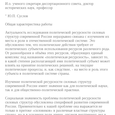
И.о. ученого секретаря диссертационного совета, доктор
исторических наук, профессор
" Ю.П. Суслов
Общая характеристика работы
Актуальность исследования политической ресурсности силовых
структур современной России неразрывно связана с изучением их
места и роли в отечественной политической системе. Это
обусловлено тем, что политические действия требуют от
политических субъектов использования ресурсов различного рода.
От разнообразия и объёма этих ресурсов, образующих единый
комплекс под названием «политическая ресурсность», зависит то,
в какой степени располагающий ими политический субъект может
влиять на принятие политических решений, на текущие
политические процессы, и, как следствие, - на место и роль этого
субъекта в политической системе страны.
Изучение политической ресурсности силовых структур
современной России имеет значение как для политической науки,
так и для общественно-политической практики.
Социальная значимость проблемы политической ресурсности
силовых структур обусловлена спецификой развития современной
России. Применительно к нашей проблеме она выражается не
только в притоке «силовиков» в различные властные структуры
страны, но и в усилении роли армии, органов внутренних дел и