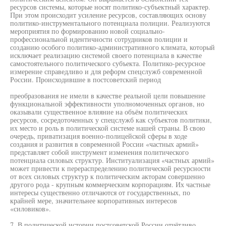
ресурсов системы, которые носят политико-субъектный характер.
При этом происходит усиление ресурсов, составляющих основу
политико-инструментального потенциала полиции. Реализуются
мероприятия по формированию новой социально-
профессиональной идентичности сотрудников полиции и
созданию особого политико-административного климата, который
исключает реализацию системой своего потенциала в качестве
самостоятельного политического субъекта. Политико-ресурсное
измерение справедливо и для реформ спецслужб современной
России. Происходившие в постсоветский период
преобразования не имели в качестве реальной цели повышение
функциональной эффективности уполномоченных органов, но
оказывали существенное влияние на объём политических
ресурсов, сосредоточенных у спецслужб как субъектов политики,
их место и роль в политической системе нашей страны. В свою
очередь, приватизация военно-полицейской сферы в ходе
создания и развития в современной России «частных армий»
представляет собой инструмент изменения политического
потенциала силовых структур. Институализация «частных армий»
может привести к перераспределению политической ресурсности
от всех силовых структур к политическим акторам совершенно
другого рода - крупным коммерческим корпорациям. Их частные
интересы существенно отличаются от государственных, по
крайней мере, значительнее корпоративных интересов
«силовиков».
7. В политической истории постсоветской России отчётливо