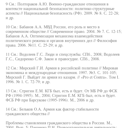
9 См.: Полтораков А.Ю. Военно-гражданские отношения в
контексте национальной безопасности: политико-структурные
аспекты // Национальная безопасность (РФ). 2009. № 8. С. 22-28;
и др.
10 См.: Бабанов A.A. МВД России, его роль и место в
современном обществе // Современное право. 2004. № 7. С. 12-15;
Бабанов A.A. Оптимизация механизма взаимодействия
политического режима и органов внутренних дел // Философия
права. 2006. №11. С. 25-29; и др.
11 См.: Водолеев Г.С. Люди и спецслужбы. СПб., 2008; Водолеев
Г.С., Сидоренко С.Ф. Закон и правосудие. СПб., 2008.
12 См.: Мирский Г.И. Армия в российской политике // Мировая
экономика и международные отношения. 1997. №3. С. 101-105;
Мирский Г. Выйдет ли армия из казарм. // «Pro et Contra». Том I.
1996. № 1. С. 72-79; и др.
13 См.: Стригин Е.М. КГБ был, есть и будет. От МБ РФ до ФСК
РФ (1994-1995). М., 2004; Стригин Е.М. КГБ был, есть и будет.
ФСБ РФ при Барсукове (1995-1996). М., 2006 и др.
14 См.: Бельков O.A. Армия как фактор стабильности
гражданского общества //
Проблемы становления гражданского общества в России. М.,
2004. Вып. 5; Панченко П.Н. Правоохранительная деятельность: