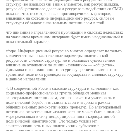
структур (во взаимосвязи таких элементов, как ресурс имиджа,
ресурс общественного доверия и ресурс взаимодействия со СМИ)
показал, что, несмотря на всю противоречивость факторов,
влияющих на состояние информационного ресурса, силовые
структуры обладают значительным потенциалом в этой
что динамика направленности публикаций о силовых ведомствах
на указанном временном интервале будет иметь неоднозначный и
показательный характер.
сфере. Информационный ресурс во многом определяет не только
количественные и качественные параметры политической
ресурсности силовых структур, но и оказывает существенное
влияние на отношения по линии «силовики» — «общество».
Динамика информационного ресурса существенно зависит от
грамотной политики руководства государства и силовых структур
в данном направлении.
4. В современной России силовые структуры и «силовики» как
социально-профессиональная группа обладают мощным
электоральным потенциалом, что позволяет им участвовать в
политической борьбе и отстаивать свои интересы в рамках
общепризнанных демократических процедур. Но электоральный
потенциал отечественных «силовиков» не может быть в полной
мере реализован в силу несформированности корпоративной
политической идентичности. Это только усиливает
заинтересованность иных политических субъектов в
использовании электорального ресурса силовых ведомств, что