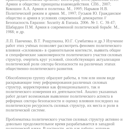
Армии и общество: принципы взаимодействия. СПб., 2007;
Кокошин А.А. Армия и политика. М., 1995; Нарыков Н.В.
Политический режим и армия. М., 1997; Гуськов Ю. Гражданское
общество и армия в условиях современной демократии //
Безопасность Евразии: Security & Eurasia. 2006. № 1. С. 38-47;
Шабардин П.М. Армия в современной политической борьбе. М.,
1988; и др.
Л.П. Панченко, В.Т. Рощупкина, Ю.Г. Сумбатяна и др.3 Изучение
работ этих учёных позволяет рассмотреть феномен политического
влияния «силовиков» в сравнительном контексте, выявить общие
и специфические закономерности политического участия силовых
структур, очертить круг условий, способствующих актуализации
политической роли сектора безопасности на различных этапах
общественно-политического развития.
Обособленную группу образуют работы, в том или ином виде
раскрывающие тему реформирования различных силовых
структур, корректировки как функционального, так и
политического измерения их деятельности4. Анализ указанных
работ делает возможным выявление политического аспекта в
реформах сектора безопасности и оценку влияния последних на
политическую ресурсность силовых структур, их места и роли в
политической системе.
Проблематика политического участия силовых структур активно и
довольно продолжительное время разрабатывается в западной
политической науке. В частности, есть как работы, которые