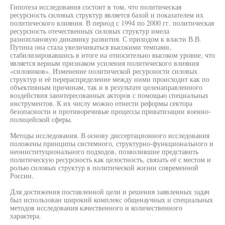
Гипотеза исследования состоит в том, что политическая
ресурсность силовых структур является базой и показателем их
политического влияния. В период с 1994 по 2000 гг. политическая
ресурсность отечественных силовых структур имела
разноплановую динамику развития. С приходом к власти В.В.
Путина она стала увеличиваться высокими темпами,
стабилизировавшись в итоге на относительно высоком уровне, что
является верным признаком усиления политического влияния
«силовиков». Изменение политической ресурсности силовых
структур и её перераспределение между ними происходит как по
объективным причинам, так и в результате целенаправленного
воздействия заинтересованных акторов с помощью специальных
инструментов. К их числу можно отнести реформы сектора
безопасности и противоречивые процессы приватизации военно-
полицейской сферы.
Методы исследования. В основу диссертационного исследования
положены принципы системного, структурно-функционального и
неоинституционального подходов, позволившие представить
политическую ресурсность как целостность, связать её с местом и
ролью силовых структур в политической жизни современной
России.
Для достижения поставленной цели и решения заявленных задач
был использован широкий комплекс общенаучных и специальных
методов исследования качественного и количественного
характера.