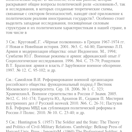
раскрывают общие вопросы политической роли «силовиков»5, так
и исследования, в которых созданные теоретические схемы,
связанные с сектором безопасности6, находят своё приложение к
политическим реалиям иностранных государств7. Особенно стоит
выделить западные исследования, посвящённые силовым
структурам и их политическим характеристикам в нашей стране, в
том числе в
3 См.: КруговаяЕ.Г. «Чёрные полковники» в Греции 1967-1974 гг.
// Новая и Новейшая история. 2001. №3. С. 64-80; Панченко Л.П.
Армия и модернизация общества: опыт Индонезии. М., 1994;
Сумбатян Ю.Г. Военные режимы и армия: африканский опыт //
Социологические исследования. 1996. №4. С. 75-79; Рощупкин
В.Т. Бразилия: армия и власть // Зарубежное военное обозрение.
1997. № 12. С. 95-102; и др.
См.: Самойлов В.И. Реформирование военной организации
российского общества: функциональный подход // Вестник
Московского университета. Сер. 18. 2006. № 1. С. 323;
ХрамчихинА. Военное строительство в России // Знамя. 2005.
№12. С. 161-174; Таратута Ю„ Архипов И., Седаков П. Мистерия
внутренних дел // Русский nesweek 2010. №6. С. 26-31; Пастухов
В.Б. Реформа МВД как сублимация политической реформы в
России // Полис. 2010. № 10. С. 23-40; и др.
5 См.: Huntington S. (1957) The Soldier and the State: The Theory
and Politics of Civil-Military Relations. Cambridge: Belknap Press of
Harvard Univ. Press.; JanowitzM. (1960) The Professional Soldier: A