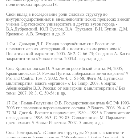
политических процессах18.
Свой вклад в исследование роли силовых структур во
внутригосударственных и внешнеполитических процессах вносят
учёные Саратовского университета и других вузов города -
В.А.Дубровский, Ю.П.Суслов, В.А. Труханов, В.Н. Купин, Д.М.
Креленко, A.B. Кучеров и др.19
1 См.: Давыдов Д.Г. Имидж вооружённых сил России: от
психологических исследований к политическим решениям //
Политический маркетинг. 2005. № 2. С. 66-73; Солдатов А. Касса
закрытого типа //Новая газета. 2003.4 августа; и др.
См.: Крыштановская О. Анатомия российской элиты. М, 2005;
Крыштановская О. Режим Пугина: либеральная милитократия? //
Pro and Contra. Том 7. 2002. № 4. с. 51-58; Жего М. Путинская
милитократия: власть «органов» // Le Temp. 2008. 6 марта;
Абелинскайте В.Э. Россия: от олигархии к мнлитократии // Без
темы. 2007. № 3. С. 50-54; и др.
17 См.: Гаман-Голутвина О.В. Государственная дума ФС РФ 1993-
2003 гг.: эволюция персонального состава. // Власть. 2006. № 4. С.
27-34; Досе Ф. Воеште в парламенте, 1989—1995 // Политические
исследования. 1996. №3. С. 79-85; Солодовников М. Парламент
цвета «хаки» // Новые Известия. 2007. 5 июля; и др.
См.: ПолтораковА. «Силовые» структуры Украины в контексте
«помаранчсвой революции» // Wspolczesna Ukraine / rednauk. A.