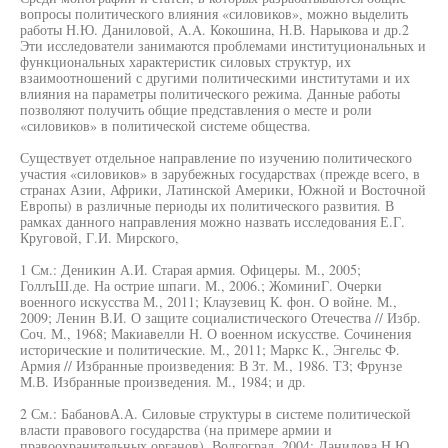
вопросы политического влияния «силовиков», можно выделить
работы Н.Ю. Даниловой, A.A. Кокошина, Н.В. Нарыкова и др.2
Эти исследователи занимаются проблемами институциональных и
функциональных характеристик силовых структур, их
взаимоотношений с другими политическими институтами и их
влияния на параметры политического режима. Данные работы
позволяют получить общие представления о месте и роли
«силовиков» в политической системе общества.
Существует отдельное направление по изучению политического
участия «силовиков» в зарубежных государствах (прежде всего, в
странах Азии, Африки, Латинской Америки, Южной и Восточной
Европы) в различные периоды их политического развития. В
рамках данного направления можно назвать исследования Е.Г.
Круговой, Г.И. Мирского,
1 См.: Деникин А.И. Старая армия. Офицеры. М., 2005;
ГоллъШ.де. На острие шпаги. М., 2006.; ЖоминиГ. Очерки
военного искусства М., 2011; Клаузевиц К. фон. О войне. М.,
2009; Ленин В.И. О защите социалистического Отечества // Избр.
Соч. М., 1968; Макиавелли Н. О военном искусстве. Сочинения
исторические и политические. М., 2011; Маркс К., Энгельс Ф.
Армия // Избранные произведения: В Зт. М., 1986. ТЗ; Фрунзе
М.В. Избранные произведения. М., 1984; и др.
2 См.: БабановА.А. Силовые структуры в системе политической
власти правового государства (на примере армии и
правоохранительных органов). Волгоград, 2004; Данилова Н.Ю.