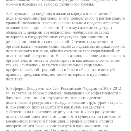
можно наблюдать на выборах различного уровня.
5. Результаты проведённого анализа корпуса отечественной
политико-административной элиты федерального и регионального
уровней позволяют говорить о значительном представительстве
«силовиков» в органах власти. Поэтому силовые структуры
обладают широкими возможностями лоббирования своих
интересов в государственных структурах при принятии и
реализации политических решений. Степень насыщенности
органов власти «силовиками» является надёжным индикатором их
политического влияния, общего состояния характеризующей их
политической ресурсности. На наш взгляд, наличие «силовиков» в
органах власти не стоит рассматривать как аномальное явление,
так как «силовики» являются значительной социально-
профессиональной группой российского общества, имеющей
право на представительство своих интересов в публичной
политике.
6. Реформа Вооружённых Сил Российской Федерации 2008-2012
гг. является не только попыткой повышения их эффективности и
боеготовности, но и инструментом перераспределения
политический ресурсности между силовыми структурами страны.
К сожалению, производится это как путём воздействия
собственно на политические ресурсы, так и через разрушение
политической идентичности армии, что существенно снижает её
военно-политический потенциал. Реформа системы органов
внутренних дел также характеризуется ярко выраженным
политическим аспектом. Он выражается в ослаблении тех