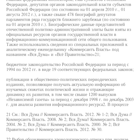
Федерации, депутатов органов законодательной власти субъектов
Российской Федерации (по состоянию на 01 апреля 2010 г., 01
августа 2012 г.), а также свыше 478 биографий депутатов
парламентов ряда государств ближнего зарубежья (по состоянию
на 01 апреля 2010 г.). Биографические данные представителей
отечественной политико-административной элиты были взяты из
официальных ресурсов органов государственной власти в
информационно-коммуникационной сети общего пользования.
Также использовались сведения из специальных приложений к
аналитическому еженедельнику «Коммерсантъ Власть» под
названием «Вся Дума» и «Всё Правительство»21;
бюджетное законодательство Российской Федерации за период с
1994 по 2012 гг. в виде 19 соответствующих федеральных законов;
публикации в общественно-политических периодических
изданиях, позволяющие получать актуальную информацию об
изучаемых сюжетах политической жизни и отражающие
динамику их развития, в том числе свыше 1200 выпусков
«Независимой газеты» за период с декабря 1998 г. по декабрь 2003
г. для анализа развития информационного ресурса2. В процессе
21 См.: Вся Дума // Коммерсантъ Власть. 2012. № 1-2; Вся Дума //
Коммерсантъ Власть. 2008. № 2; Вся Дума// Коммерсантъ Власть.
2004. № 2; Вся Дума // Коммерсантъ Власть. 2000. № 2; Всё
Правительство // Коммерсантъ Власть. 2012. № 30.
22 Выбор обозначенного хронологического отрезка при анализе