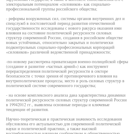
электоральным потенциалом «силовиков» как социально-
профессиональной группы российского общества;
- реформы вооруженных сил, системы органов внутренних дел и
спецслужб в постсоветский период развития отечественной
государственности исследованы с нового ракурса оказания ими
влияния на состояние политической ресурсности силовых
структур современной России, создания в российском обществе
новых устойчивых, относительно закрытых и политически
подконтрольных социально-профессиональных корпораций
«силовиков» различной ведомственной принадлежности;
-по-новому рассмотрена приватизация военно-полицейской сферы
(создание и развитие «частных армий») как инструмент
перераспределения политической ресурсности в секторе
безопасности с точки зрения её противоречивого влияния на
внутриполитические процессы, место и роль силовых структур в
политической системе современного государства;
- на основе комплексного анализа дана характеристика динамики
политической ресурсности силовых структур современной России
в 19942012 гг., выявлены основные периоды и ключевые
тенденции её развития.
Научно-теоретическая и практическая значимость исследования
обусловлена его актуальностью для современной политической
науки и политической практики, а также высокой
востребованностью научным сообществом и общественностью