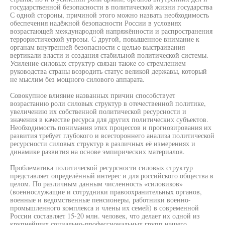
государственной безопасности в политической жизни государства
С одной стороны, причиной этого можно назвать необходимость
обеспечения надёжной безопасности России в условиях
возрастающей международной напряжённости и распространения
террористической угрозы. С другой, повышенное внимание к
органам внутренней безопасности с целью выстраивания
вертикали власти и создания стабильной политической системы.
Усиление силовых структур связан также со стремлением
руководства страны возродить статус великой державы, который
не мыслим без мощного силового аппарата.
Совокупное влияние названных причин способствует
возрастанию роли силовых структур в отечественной политике,
увеличению их собственной политической ресурсности и
значения в качестве ресурса для других политических субъектов.
Необходимость понимания этих процессов и прогнозирования их
развития требует глубокого и всестороннего анализа политической
ресурсности силовых структур в различных её измерениях и
динамике развития на основе эмпирических материалов.
Проблематика политической ресурсности силовых структур
представляет определённый интерес и для российского общества в
целом. По различным данным численность «силовиков»
(военнослужащие и сотрудники правоохранительных органов,
военные и ведомственные пенсионеры, работники военно-
промышленного комплекса и члены их семей) в современной
России составляет 15-20 млн. человек, что делает их одной из
крупнейших социально-профессиональных групп нашего