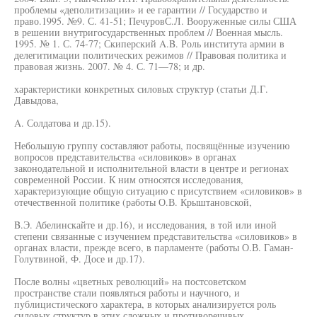
проблемы «деполитизации» и ее гарантии // Государство и
право.1995. №9. С. 41-51; ПечуровС.Л. Вооруженные силы США
в решении внутригосударственных проблем // Военная мысль.
1995. № 1. С. 74-77; Скиперский A.B. Роль института армии в
делегитимации политических режимов // Правовая политика и
правовая жизнь. 2007. № 4. С. 71—78; и др.
характеристики конкретных силовых структур (статьи Д.Г.
Давыдова,
A. Солдатова и др.15).
Небольшую группу составляют работы, посвящённые изучению
вопросов представительства «силовиков» в органах
законодательной и исполнительной власти в центре и регионах
современной России. К ним относятся исследования,
характеризующие общую ситуацию с присутствием «силовиков» в
отечественной политике (работы О.В. Крыштановской,
B.Э. Абелинскайте и др.16), и исследования, в той или иной
степени связанные с изучением представительства «силовиков» в
органах власти, прежде всего, в парламенте (работы О.В. Гаман-
Голутвиной, Ф. Досе и др.17).
После волны «цветных революций» на постсоветском
пространстве стали появляться работы и научного, и
публицистического характера, в которых анализируется роль
силовых структур в этих сложных и противоречивых