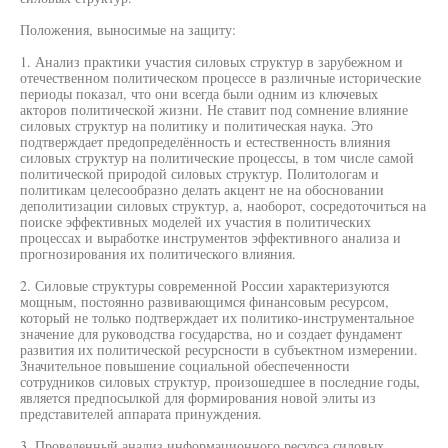
Положения, выносимые на защиту:
1. Анализ практики участия силовых структур в зарубежном и
отечественном политическом процессе в различные исторические
периоды показал, что они всегда были одним из ключевых
акторов политической жизни. Не ставит под сомнение влияние
силовых структур на политику и политическая наука. Это
подтверждает предопределённость и естественность влияния
силовых структур на политические процессы, в том числе самой
политической природой силовых структур. Политологам и
политикам целесообразно делать акцент не на обосновании
деполитизации силовых структур, а, наоборот, сосредоточиться на
поиске эффективных моделей их участия в политических
процессах и выработке инструментов эффективного анализа и
прогнозирования их политического влияния.
2. Силовые структуры современной России характеризуются
мощным, постоянно развивающимся финансовым ресурсом,
который не только подтверждает их политико-инструментальное
значение для руководства государства, но и создает фундамент
развития их политической ресурсности в субъектном измерении.
Значительное повышение социальной обеспеченности
сотрудников силовых структур, произошедшее в последние годы,
является предпосылкой для формирования новой элиты из
представителей аппарата принуждения.
3. Проведенный анализ информационного ресурса силовых