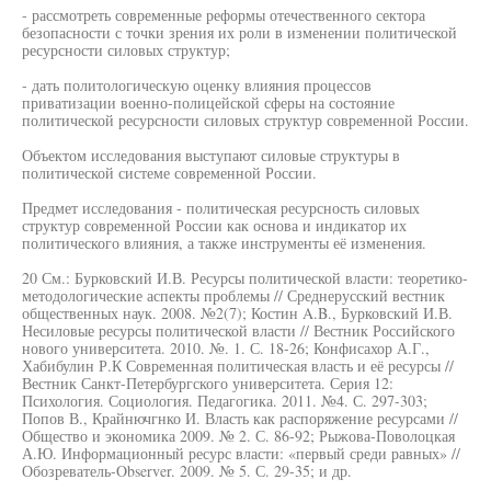
- рассмотреть современные реформы отечественного сектора
безопасности с точки зрения их роли в изменении политической
ресурсности силовых структур;
- дать политологическую оценку влияния процессов
приватизации военно-полицейской сферы на состояние
политической ресурсности силовых структур современной России.
Объектом исследования выступают силовые структуры в
политической системе современной России.
Предмет исследования - политическая ресурсность силовых
структур современной России как основа и индикатор их
политического влияния, а также инструменты её изменения.
20 См.: Бурковский И.В. Ресурсы политической власти: теоретико-
методологические аспекты проблемы // Среднерусский вестник
общественных наук. 2008. №2(7); Костин A.B., Бурковский И.В.
Несиловые ресурсы политической власти // Вестник Российского
нового университета. 2010. №. 1. С. 18-26; Конфисахор А.Г.,
Хабибулин Р.К Современная политическая власть и её ресурсы //
Вестник Санкт-Петербургского университета. Серия 12:
Психология. Социология. Педагогика. 2011. №4. С. 297-303;
Попов В., Крайнючгнко И. Власть как распоряжение ресурсами //
Общество и экономика 2009. № 2. С. 86-92; Рыжова-Поволоцкая
А.Ю. Информационный ресурс власти: «первый среди равных» //
Обозреватель-Observer. 2009. № 5. С. 29-35; и др.