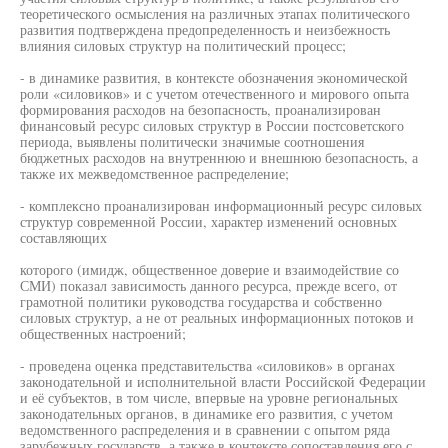
теоретического осмысления на различных этапах политического
развития подтверждена предопределенность и неизбежность
влияния силовых структур на политический процесс;
- в динамике развития, в контексте обозначения экономической
роли «силовиков» и с учетом отечественного и мирового опыта
формирования расходов на безопасность, проанализирован
финансовый ресурс силовых структур в России постсоветского
периода, выявлены политически значимые соотношения
бюджетных расходов на внутреннюю и внешнюю безопасность, а
также их межведомственное распределение;
- комплексно проанализирован информационный ресурс силовых
структур современной России, характер изменений основных
составляющих
которого (имидж, общественное доверие и взаимодействие со
СМИ) показал зависимость данного ресурса, прежде всего, от
грамотной политики руководства государства и собственно
силовых структур, а не от реальных информационных потоков и
общественных настроений;
- проведена оценка представительства «силовиков» в органах
законодательной и исполнительной власти Российской Федерации
и её субъектов, в том числе, впервые на уровне региональных
законодательных органов, в динамике его развития, с учетом
ведомственного распределения и в сравнении с опытом ряда
зарубежных государств, а также в контексте сопоставления его с