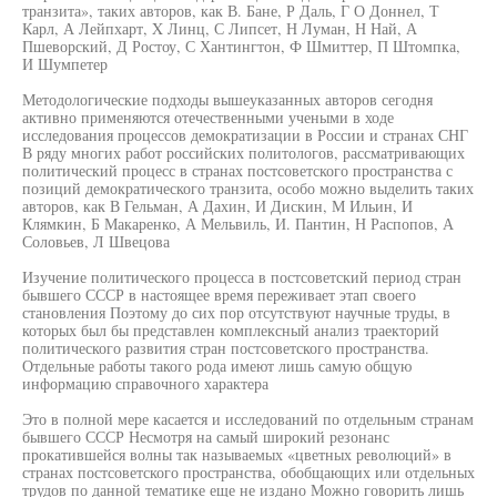
транзита», таких авторов, как В. Бане, Р Даль, Г О Доннел, Т
Карл, А Лейпхарт, X Линц, С Липсет, Н Луман, Н Най, А
Пшеворский, Д Ростоу, С Хантингтон, Ф Шмиттер, П Штомпка,
И Шумпетер
Методологические подходы вышеуказанных авторов сегодня
активно применяются отечественными учеными в ходе
исследования процессов демократизации в России и странах СНГ
В ряду многих работ российских политологов, рассматривающих
политический процесс в странах постсоветского пространства с
позиций демократического транзита, особо можно выделить таких
авторов, как В Гельман, А Дахин, И Дискин, М Ильин, И
Клямкин, Б Макаренко, А Мельвиль, И. Пантин, Н Распопов, А
Соловьев, Л Швецова
Изучение политического процесса в постсоветский период стран
бывшего СССР в настоящее время переживает этап своего
становления Поэтому до сих пор отсутствуют научные труды, в
которых был бы представлен комплексный анализ траекторий
политического развития стран постсоветского пространства.
Отдельные работы такого рода имеют лишь самую общую
информацию справочного характера
Это в полной мере касается и исследований по отдельным странам
бывшего СССР Несмотря на самый широкий резонанс
прокатившейся волны так называемых «цветных революций» в
странах постсоветского пространства, обобщающих или отдельных
трудов по данной тематике еще не издано Можно говорить лишь