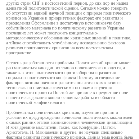
других стран СНГ в постсоветский период, до сих пор не нашел
адекватной политологической оценки. Сегодня можно говорить
об отсутствии единой научной позиции о природе политического
кризиса на Украине и приоритетных факторах его развития и
преодоления Оформление в достаточную источниковую базу
событийного материала по политическому развитию Украины
последних лет может послужить концептуально-
методологическому обоснованию кризисных явлений в политике,
а тЯкже способствовать углублённому исследованию факторов
развития политических кризисов на всем постсоветском
пространстве.
Степень разработанности проблемы. Политический кризис может
рассматриваться как один из этапов политического процесса, а
также как итог политического противоборства и развития
социально-политического конфликта Поэтому исследование
факторов возникновения и развития политических кризисов
тесно связано с методологическими основами изучения
политического процесса По этой же причине в предметное поле
нашего исследования вошли основные работы из области
политической конфликтологии
Проблематика политических кризисов, изучение причин и
условий их предупреждения волновали политических мыслителей
с самых ранних этапов возникновения человеческой цивилизации
И хотя древние мыслители, такие, как Конфуций, Платон,
Аристотель, Н. Макиавелли и другие, не изучали специально
факторы развития политического кризиса, данная тема всегда была