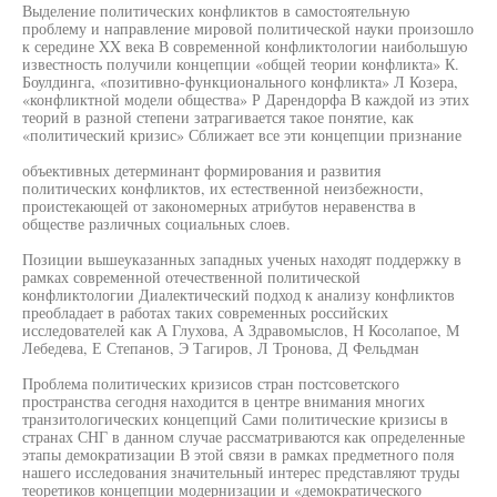
Выделение политических конфликтов в самостоятельную
проблему и направление мировой политической науки произошло
к середине XX века В современной конфликтологии наибольшую
известность получили концепции «общей теории конфликта» К.
Боулдинга, «позитивно-функционального конфликта» Л Козера,
«конфликтной модели общества» Р Дарендорфа В каждой из этих
теорий в разной степени затрагивается такое понятие, как
«политический кризис» Сближает все эти концепции признание
объективных детерминант формирования и развития
политических конфликтов, их естественной неизбежности,
проистекающей от закономерных атрибутов неравенства в
обществе различных социальных слоев.
Позиции вышеуказанных западных ученых находят поддержку в
рамках современной отечественной политической
конфликтологии Диалектический подход к анализу конфликтов
преобладает в работах таких современных российских
исследователей как А Глухова, А Здравомыслов, Н Косолапое, М
Лебедева, Е Степанов, Э Тагиров, Л Тронова, Д Фельдман
Проблема политических кризисов стран постсоветского
пространства сегодня находится в центре внимания многих
транзитологических концепций Сами политические кризисы в
странах СНГ в данном случае рассматриваются как определенные
этапы демократизации В этой связи в рамках предметного поля
нашего исследования значительный интерес представляют труды
теоретиков концепции модернизации и «демократического