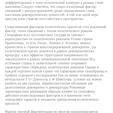
дифференциации в типе политической культуры у разных слоев
населения Следует отметить, что социо-культурный фактор,
связанный с распространением среди определенных слоев
населения демократических ценностей, в той или иной мере
присущ всем странам постсоветского пространства
Существенным фактором политических кризисов стал режимный
фактор, тесно связанный с типом политического режима
Специфика всех постсоветских государств связана с
переходностью их политических режимов Только страны
Прибалтики, то есть Литву, Латвию и Эстонию, можно
причислить к странам консолидированной демократии, где
политический кризис решается в рамках демократических
процедур, а все эффекты структурной напряженности
локализуются в рамках конвенциональной оппозиции Все
остальные страны в значительной степени сохраняют
характеристики гибридных политических режимов Однако в
каждой отдельно взятой стране эти характеристики своеобразны и
требуют отдельного исследования Тем не менее, основываясь на
методологии Г О 'Доннелла и Ф Шмитгера, условно их можно
разбить на две группы, терминологически обозначив как
делегативные демократии и демократуры Режимные
характеристики решающим образом влияют на специфику
действия нижеследующих факторов и в конечном счете
определяют характер и механизм преодоления политических
кризисов
Фактор элитной фрагментации во многом предопределяется