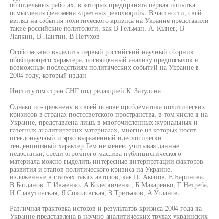
об отдельных работах, в которых предпринята первая попытка
осмысления феномена «цветных революций». В частности, свой
взгляд на события политического кризиса на Украине представили
такие российские политологи, как В Гельман, А. Кынев, В
Лапкин, В Пантин, В Петухов
Особо можно выделить первый российский научный сборник
обобщающего характера, посвященный анализу предпосылок и
возможным последствиям политических событий на Украине в
2004 году, который издан
Институтом стран СНГ под редакцией К. Затулина
Однако по-прежнему в своей основе проблематика политических
кризисов в странах постсоветского пространства, в том числе и на
Украине, представлена лишь в многочисленных журнальных и
газетных аналитических материалах, многие из которых носят
псевдонаучный и ярко выраженный идеологически
тенденциозный характер Тем не менее, учитывая данные
недостатки, среди огромного массива публицистического
материала можно выделить интересные интерпретации факторов
развития и этапов политического кризиса на Украине,
изложенные в статьях таких авторов, как П. Акопов, Е Баринова,
В Богданов, Т Ивженко, А Колесниченко, Б Макаренко, Т Нетреба,
И Славутинская, Я Соколовская, В Третьяков, А Угланов.
Различная трактовка истоков и результатов кризиса 2004 года на
Украине представлена в научно-аналитических трудах украинских