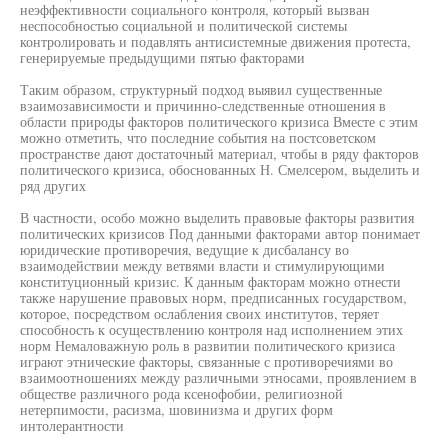
неэффективности социального контроля, который вызван
неспособностью социальной и политической системы
контролировать и подавлять антисистемные движения протеста,
генерируемые предыдущими пятью факторами
Таким образом, структурный подход выявил существенные
взаимозависимости и причинно-следственные отношения в
области природы факторов политического кризиса Вместе с этим
можно отметить, что последние события на постсоветском
пространстве дают достаточный материал, чтобы в ряду факторов
политического кризиса, обоснованных Н. Смелсером, выделить и
ряд других
В частности, особо можно выделить правовые факторы развития
политических кризисов Под данными факторами автор понимает
юридические противоречия, ведущие к дисбалансу во
взаимодействии между ветвями власти и стимулирующими
конституционный кризис. К данным факторам можно отнести
также нарушение правовых норм, предписанных государством,
которое, посредством ослабления своих институтов, теряет
способность к осуществлению контроля над исполнением этих
норм Немаловажную роль в развитии политического кризиса
играют этнические факторы, связанные с противоречиями во
взаимоотношениях между различными этносами, проявлением в
обществе различного рода ксенофобии, религиозной
нетерпимости, расизма, шовинизма и других форм
интолерантности