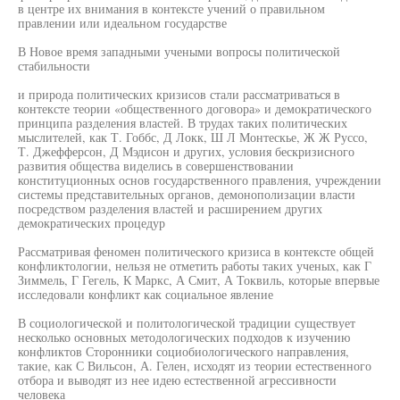
в центре их внимания в контексте учений о правильном
правлении или идеальном государстве
В Новое время западными учеными вопросы политической
стабильности
и природа политических кризисов стали рассматриваться в
контексте теории «общественного договора» и демократического
принципа разделения властей. В трудах таких политических
мыслителей, как Т. Гоббс, Д Локк, Ш Л Монтескье, Ж Ж Руссо,
Т. Джефферсон, Д Мэдисон и других, условия бескризисного
развития общества виделись в совершенствовании
конституционных основ государственного правления, учреждении
системы представительных органов, демонополизации власти
посредством разделения властей и расширением других
демократических процедур
Рассматривая феномен политического кризиса в контексте общей
конфликтологии, нельзя не отметить работы таких ученых, как Г
Зиммель, Г Гегель, К Маркс, А Смит, А Токвиль, которые впервые
исследовали конфликт как социальное явление
В социологической и политологической традиции существует
несколько основных методологических подходов к изучению
конфликтов Сторонники социобиологического направления,
такие, как С Вильсон, А. Гелен, исходят из теории естественного
отбора и выводят из нее идею естественной агрессивности
человека