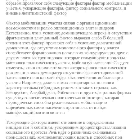
образом проявляют себя следующие факторы фактор мобилизации
участия, ускоряющие факторы, фактор социального контроля, и
внешне легитимистский фактор
Фактор мобилизации участия связан с организационными
возможностями и ролью оппозиционных элит и лидеров
Естественно, что в условиях доминирующего игрока и отсутствия
фрагментации элит данный фактор выражен слабо В большей
степени этот фактор проявляет себя в условиях делегативной
демократии, где отсутствие монопольного фактора у власти
способствует формированию нескольких конкурирующих друг с
другом элитных группировок, которые стимулируют процессы
массового политического участия, мобилизуя население Следует
отметить, что в отличие от чисто авторитарного политического
режима, в рамках демократур отсутствие фрагментированной
элиты вовсе не исключает отдельных элементов мобилизации
участия Например, даже в самых авторитарных по своим
характеристикам гибридных режимах в таких странах, как
Белоруссия, Азербайджан, Узбекистан и других, в разных формах
существует внесистемная политическая оппозиция, которая
периодически способна реализовывать мобилизацию
определенных слоев населения против власти в виде
манифестаций, митингов и т п
Ускоряющие факторы имеют отношение к определенным
инцидентам и событиям, ускоряющим процесс кристаллизации
социального протеста Речь идет о различных скандальных
происшествиях, компрометирующих власть и способных при