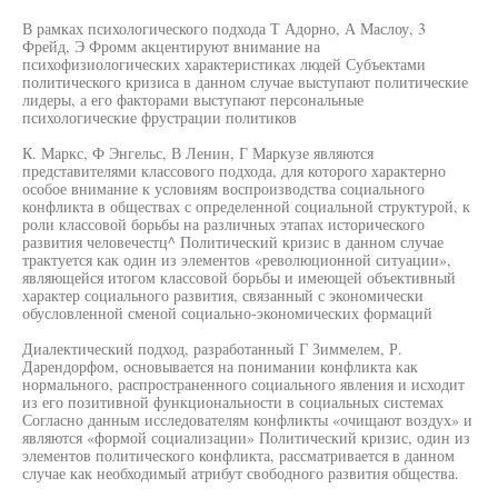
В рамках психологического подхода Т Адорно, А Маслоу, 3
Фрейд, Э Фромм акцентируют внимание на
психофизиологических характеристиках людей Субъектами
политического кризиса в данном случае выступают политические
лидеры, а его факторами выступают персональные
психологические фрустрации политиков
К. Маркс, Ф Энгельс, В Ленин, Г Маркузе являются
представителями классового подхода, для которого характерно
особое внимание к условиям воспроизводства социального
конфликта в обществах с определенной социальной структурой, к
роли классовой борьбы на различных этапах исторического
развития человечестц^ Политический кризис в данном случае
трактуется как один из элементов «революционной ситуации»,
являющейся итогом классовой борьбы и имеющей объективный
характер социального развития, связанный с экономически
обусловленной сменой социально-экономических формаций
Диалектический подход, разработанный Г Зиммелем, Р.
Дарендорфом, основывается на понимании конфликта как
нормального, распространенного социального явления и исходит
из его позитивной функциональности в социальных системах
Согласно данным исследователям конфликты «очищают воздух» и
являются «формой социализации» Политический кризис, один из
элементов политического конфликта, рассматривается в данном
случае как необходимый атрибут свободного развития общества.