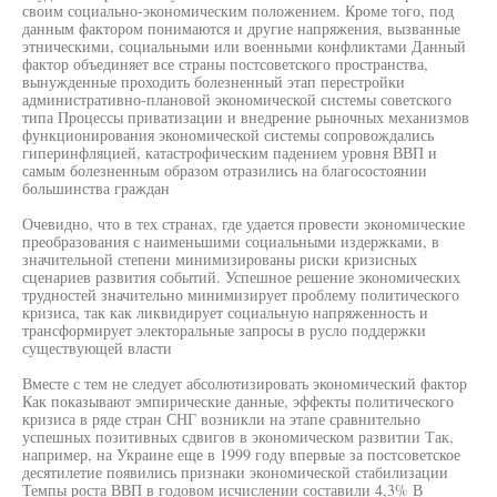
своим социально-экономическим положением. Кроме того, под
данным фактором понимаются и другие напряжения, вызванные
этническими, социальными или военными конфликтами Данный
фактор объединяет все страны постсоветского пространства,
вынужденные проходить болезненный этап перестройки
административно-плановой экономической системы советского
типа Процессы приватизации и внедрение рыночных механизмов
функционирования экономической системы сопровождались
гиперинфляцией, катастрофическим падением уровня ВВП и
самым болезненным образом отразились на благосостоянии
большинства граждан
Очевидно, что в тех странах, где удается провести экономические
преобразования с наименьшими социальными издержками, в
значительной степени минимизированы риски кризисных
сценариев развития событий. Успешное решение экономических
трудностей значительно минимизирует проблему политического
кризиса, так как ликвидирует социальную напряженность и
трансформирует электоральные запросы в русло поддержки
существующей власти
Вместе с тем не следует абсолютизировать экономический фактор
Как показывают эмпирические данные, эффекты политического
кризиса в ряде стран СНГ возникли на этапе сравнительно
успешных позитивных сдвигов в экономическом развитии Так,
например, на Украине еще в 1999 году впервые за постсоветское
десятилетие появились признаки экономической стабилизации
Темпы роста ВВП в годовом исчислении составили 4,3% В