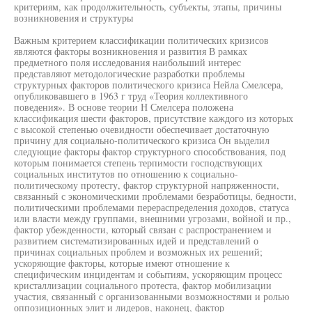
критериям, как продолжительность, субъекты, этапы, причины
возникновения и структуры
Важным критерием классификации политических кризисов
являются факторы возникновения и развития В рамках
предметного поля исследования наибольший интерес
представляют методологические разработки проблемы
структурных факторов политического кризиса Нейла Смелсера,
опубликовавшего в 1963 г труд «Теория коллективного
поведения». В основе теории Н Смелсера положена
классификация шести факторов, присутствие каждого из которых
с высокой степенью очевидности обеспечивает достаточную
причину для социально-политического кризиса Он выделил
следующие факторы фактор структурного способствования, под
которым понимается степень терпимости господствующих
социальных институтов по отношению к социально-
политическому протесту, фактор структурной напряженности,
связанный с экономическими проблемами безработицы, бедности,
политическими проблемами перераспределения доходов, статуса
или власти между группами, внешними угрозами, войной и пр.,
фактор убежденности, который связан с распространением и
развитием систематизированных идей и представлений о
причинах социальных проблем и возможных их решений;
ускоряющие факторы, которые имеют отношение к
специфическим инцидентам и событиям, ускоряющим процесс
кристаллизации социального протеста, фактор мобилизации
участия, связанный с организованными возможностями и ролью
оппозиционных элит и лидеров, наконец, фактор