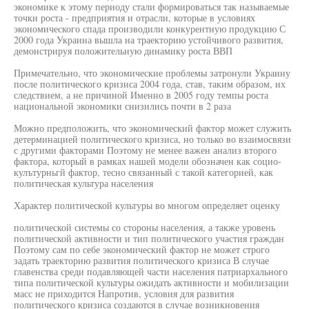
экономике к этому периоду стали формироваться так называемые
точки роста - предприятия и отрасли, которые в условиях
экономического спада производили конкурентную продукцию С
2000 года Украина вышла на траекторию устойчивого развития,
демонстрируя положительную динамику роста ВВП
Примечательно, что экономические проблемы затронули Украину
после политического кризиса 2004 года, став, таким образом, их
следствием, а не причиной Именно в 2005 году темпы роста
национальной экономики снизились почти в 2 раза
Можно предположить, что экономический фактор может служить
детерминацией политического кризиса, но только во взаимосвязи
с другими факторами Поэтому не менее важен анализ второго
фактора, который в рамках нашей модели обозначен как социо-
кулътурньгй фактор, тесно связанный с такой категорией, как
политическая культура населения
Характер политической культуры во многом определяет оценку
политической системы со стороны населения, а также уровень
политической активности и тип политического участия граждан
Поэтому сам по себе экономический фактор не может строго
задать траекторию развития политического кризиса В случае
главенства среди подавляющей части населения патриархального
типа политической культуры ожидать активности и мобилизации
масс не приходится Напротив, условия для развития
политического кризиса создаются в случае возникновения