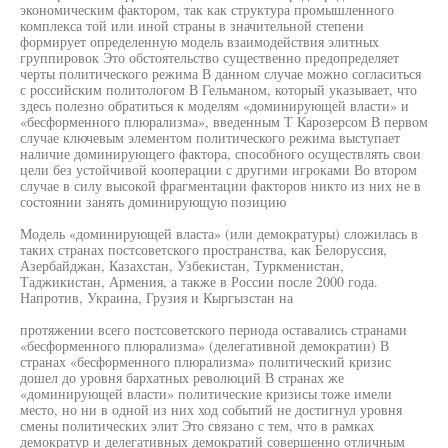
экономическим фактором, так как структура промышленного
комплекса той или иной страны в значительной степени
формирует определенную модель взаимодействия элитных
группировок Это обстоятельство существенно предопределяет
черты политического режима В данном случае можно согласиться
с российским политологом В Гельманом, который указывает, что
здесь полезно обратиться к моделям «доминирующей власти» и
«бесформенного плюрализма», введенным Т Карозерсом В первом
случае ключевым элементом политического режима выступает
наличие доминирующего фактора, способного осуществлять свои
цели без устойчивой кооперации с другими игроками Во втором
случае в силу высокой фрагментации факторов никто из них не в
состоянии занять доминирующую позицию
Модель «доминирующей власта» (или демократуры) сложилась в
таких странах постсоветского пространства, как Белоруссия,
Азербайджан, Казахстан, Узбекистан, Туркменистан,
Таджикистан, Армения, а также в России после 2000 года.
Напротив, Украина, Грузия и Кыргызстан на
протяжении всего постсоветского периода оставались странами
«бесформенного плюрализма» (делегативной демократии) В
странах «бесформенного плюрализма» политический кризис
дошел до уровня бархатных революций В странах же
«доминирующей власти» политические кризисы тоже имели
место, но ни в одной из них ход событий не достигнул уровня
смены политических элит Это связано с тем, что в рамках
демократур и делегативных демократий совершенно отличным