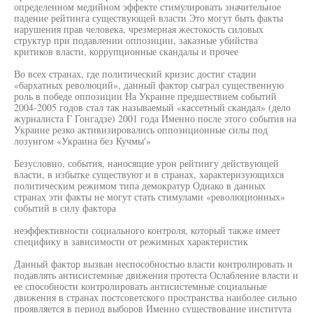
определенном медийном эффекте стимулировать значительное
падение рейтинга существующей власти Это могут быть факты
нарушения прав человека, чрезмерная жестокость силовых
структур при подавлении оппозиции, заказные убийства
критиков власти, коррупционные скандалы и прочее
Во всех странах, где политический кризис достиг стадии
«бархатных революций», данный фактор сыграл существенную
роль в победе оппозиции На Украине предшествием событий
2004-2005 годов стал так называемый «кассетный скандал» (дело
журналиста Г Гонгадзе) 2001 года Именно после этого события на
Украине резко активизировались оппозиционные силы под
лозунгом «Украина без Кучмы'»
Безусловно, события, наносящие урон рейтингу действующей
власти, в избытке существуют и в странах, характеризующихся
политическим режимом типа демократур Однако в данных
странах эти факты не могут стать стимулами «революционных»
событий в силу фактора
неэффективности социального контроля, который также имеет
специфику в зависимости от режимных характеристик
Данный фактор вызван неспособностью власти контролировать и
подавлять антисистемные движения протеста Ослабление власти и
ее способности контролировать антисистемные социальные
движения в странах постсоветского пространства наиболее сильно
проявляется в период выборов Именно существование института