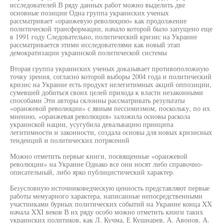
исследователей В ряду данных работ можно выделить две
основные позиции Одна группа украинских ученых
рассматривает «оранжевую революцию» как продолжение
политической трансформации, начало которой было запущено еще
в 1991 году Следовательно, политический кризис на Украине
рассматривается этими исследователями как новый этап
демократизации украинской политической системы
Вторая группа украинских ученых доказывает противоположную
точку зрения, согласно которой выборы 2004 года и политический
кризис на Украине есть продукт нелегитимных акций оппозиции,
сумевшей добиться своих целей прихода к власти незаконными
способами Эти авторы склонны рассматривать результаты
«оранжевой революции» с явным пессимизмом, поскольку, по их
мнению, «оранжевая революция» заложила основы раскола
украинской нации, усугубила девальвацию принципа
легитимности и законности, создала основы для новых кризисных
тенденций и политических потрясений
Можно отметить первые книги, посвященные «оранжевой
революции» на Украине Однако все они носят либо справочно-
описательный, либо ярко публицистический характер.
Безусловную источниковедческую ценность представляют первые
работы мемуарного характера, написанные непосредственными
участниками бурных политических событий на Украине конца XX
начала XXI веков В их ряду особо можно отметить книги таких
украинских политиков, как Л. Кучма, Е Кушнарев, А. Авонов, А.