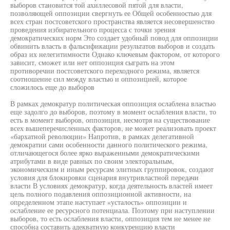
выборов становится той ахиллесовой пятой для власти,
позволяющей оппозиции свергнуть ее Общей особенностью для
всех стран постсоветского пространства является несовершенство
проведения избирательного процесса с точки зрения
демократических норм Это создает удобный повод для оппозиции
обвинить власть в фальсификации результатов выборов и создать
образ их нелегитимности Однако ключевым фактором, от которого
зависит, сможет или нет оппозиция сыграть на этом
противоречии постсоветского переходного режима, является
соотношение сил между властью и оппозицией, которое
сложилось еще до выборов
В рамках демократур политическая оппозиция ослаблена властью
еще задолго до выборов, поэтому в момент ослабления власти, то
есть в момент выборов, оппозиция, несмотря на существование
всех вышеперечисленных факторов, не может реализовать проект
«бархатной революции» Напротив, в рамках делегативной
демократии сами особенности данного политического режима,
отличающегося более ярко выраженными демократическими
атрибутами в виде равных по своим электоральным,
экономическим и иным ресурсам элитных группировок, создают
условия для блокировки сценария внутривластной передачи
власти В условиях демократур, когда деятельность властей имеет
цель полного подавления оппозиционной активности, на
определенном этапе наступает «усталость» оппозиции и
ослабление ее ресурсного потенциала. Поэтому при наступлении
выборов, то есть ослабления власти, оппозиция тем не менее не
способна составить адекватную конкуренцию власти