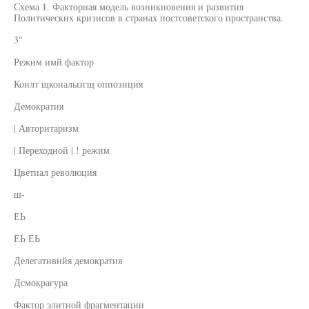
Схема 1. Факторная модель возникновения и развития
Политических кризисов в странах постсоветского пространства.
3"
Режим имй фактор
Конлт щконалызгщ оппозиция
Демократия
| Авторитаризм
| Переходной | ! режим
Цветиал революция
ш-
ЕЬ
ЕЬ ЕЬ
Делегативнйя демократия
Дсмокрагура
Фактор элитной фрагментации