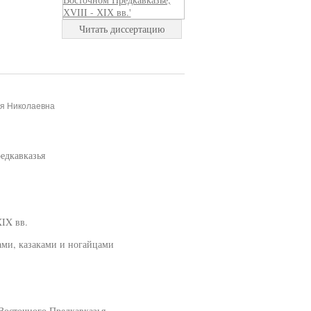
Читать диссертацию
ья Николаевна
едкавказья
XIX вв.
ами, казаками и ногайцами
Восточного Предкавказья