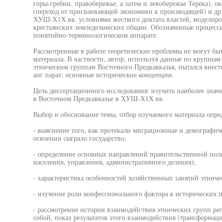
горы-гребни, правобережье, а затем и левобережье Терека), 
(переход от присваивающей экономики к производящей) и др
ХУШ-Х1Х вв. условиями жесткого диктата властей, моделиро
крестьянских земледельческих общин. Обозначенные процесс
понятийно-терминологическом аппарате.
Рассмотренные в работе теоретические проблемы не могут бы
материала. В частности, автор, используя данные по крупны
этническим группам Восточного Предкавказья, пытался внест
апг парат, основные исторические концепции.
Цель диссертационного исследования: изучить наиболее знач
в Восточном Предкавказье в ХУШ-Х1Х вв.
Выбор и обоснование темы, отбор изучаемого материала опре
- выяснение того, как протекали миграционные и демографиче
освоении сыграло государство;
- определение основных направлений правительственной пол
населения, управления, административного деления);
- характеристика особенностей хозяйственных занятий этниче
- изучение роли конфессионального фактора в исторических п
- рассмотрение истории взаимодействия этнических групп ре
собой, показ результатов этого взаимодействия (трансформа