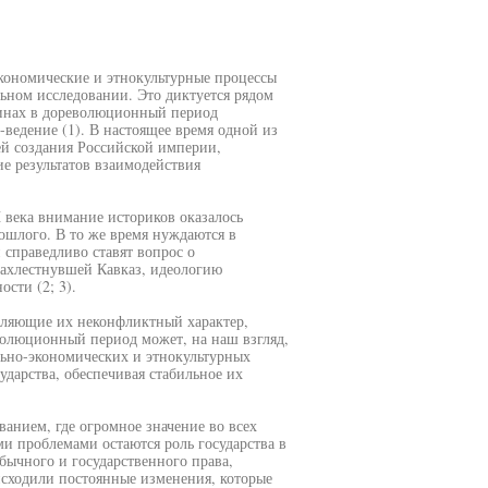
кономические и этнокультурные процессы
ьном исследовании. Это диктуется рядом
аинах в дореволюционный период
ведение (1). В настоящее время одной из
ей создания Российской империи,
ие результатов взаимодействия
 века внимание историков оказалось
ошлого. В то же время нуждаются в
справедливо ставят вопрос о
захлестнувшей Кавказ, идеологию
сти (2; 3).
еляющие их неконфликтный характер,
волюционный период может, на наш взгляд,
льно-экономических и этнокультурных
ударства, обеспечивая стабильное их
анием, где огромное значение во всех
и проблемами остаются роль государства в
бычного и государственного права,
исходили постоянные изменения, которые