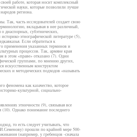
своей работе, которая носит комплексный
гической науки, которые позволили лучше
 народов региона.
. Так, часть исследователей создает свою
ерминологию, вкладывая в нее различный,
о диаспорных, субэтнических,
 историко-этнографической литературе (5),
кавказья. Если обратиться к
ого применения указанных терминов и
льтурных процессов. Так, армяне края
м в этом «праве» отказано (7). Одни
афической группами, по мнению других,
тся искусственным конструктом
ческих и методических подходов «называть
го феномена как казачество, которое
историко-культурной, социально-
явлениях этничности (9), связывая все
м (10). Однако понимание последнего
ход, то есть следует учитывать, что
.И.Семенову) прошли по крайней мере 500-
оживания (например, у гребенцов -сначала