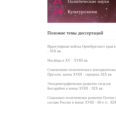
23
Политические науки
24
Культурология
Похожие темы диссертаций
Иррегулярные войска Оренбургского края в
- ХIХ вв.
Ногайцы в XV - ХVIII вв.
Становление политического консерватизма
Пруссии, конец ХVIII - середина ХIХ вв.
Этнодемографическое развитие гагаузов
Бессарабии в конце ХVIII - ХIХ вв.
Социально-политическое развитие Осетии 
составе России в конце ХVIII - 60-е гг. ХI