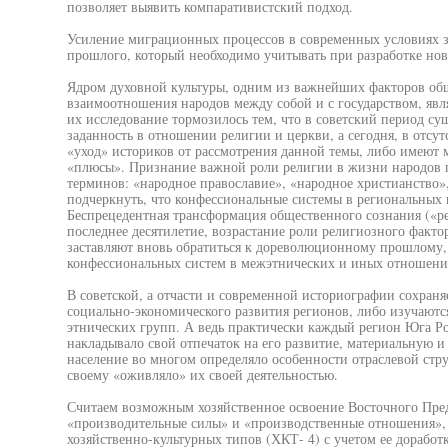
позволяет выявить компаративистский подход.
Усиление миграционных процессов в современных условиях з
прошлого, который необходимо учитывать при разработке но
Ядром духовной культуры, одним из важнейших факторов об
взаимоотношения народов между собой и с государством, явл
их исследование тормозилось тем, что в советский период су
заданность в отношении религии и церкви, а сегодня, в отсу
«уход» историков от рассмотрения данной темы, либо имеют
«плюсы». Признание важной роли религии в жизни народов 
терминов: «народное православие», «народное христианство»,
подчеркнуть, что конфессиональные системы в региональных 
Беспрецедентная трансформация общественного сознания («р
последнее десятилетие, возрастание роли религиозного факто
заставляют вновь обратиться к дореволюционному прошлому, 
конфессиональных систем в межэтнических и иных отношени
В советской, а отчасти и современной историографии сохраня
социально-экономического развития регионов, либо изучаютс
этнических групп. А ведь практически каждый регион Юга Р
накладывало свой отпечаток на его развитие, материальную 
население во многом определяло особенности отраслевой стр
своему «оживляло» их своей деятельностью.
Считаем возможным хозяйственное освоение Восточного Пред
«производительные силы» и «производственные отношения», 
хозяйственно-культурных типов (ХКТ- 4) с учетом ее доработк