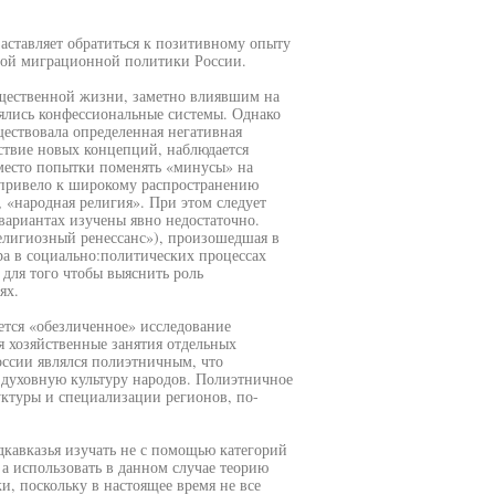
аставляет обратиться к позитивному опыту
вой миграционной политики России.
щественной жизни, заметно влиявшим на
ялись конфессиональные системы. Однако
ществовала определенная негативная
тствие новых концепций, наблюдается
 место попытки поменять «минусы» на
привело к широкому распространению
 «народная религия». При этом следует
вариантах изучены явно недостаточно.
елигиозный ренессанс»), произошедшая в
ра в социально:политических процессах
для того чтобы выяснить роль
ях.
ется «обезличенное» исследование
я хозяйственные занятия отдельных
оссии являлся полиэтничным, что
и духовную культуру народов. Полиэтничное
уктуры и специализации регионов, по-
кавказья изучать не с помощью категорий
а использовать в данном случае теорию
и, поскольку в настоящее время не все