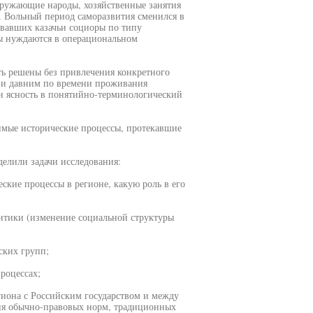
окружающие народы, хозяйственные занятия
. Вольный период саморазвития сменился в
вавших казачьи социоры по типу
ы нуждаются в операциональном
ть решены без привлечения конкретного
м и давним по времени проживания
и ясность в понятийно-терминологический
имые исторические процессы, протекавшие
делили задачи исследования:
ские процессы в регионе, какую роль в его
итики (изменение социальной структуры
ских групп;
роцессах;
гиона с Российским государством и между
ция обычно-правовых норм, традиционных