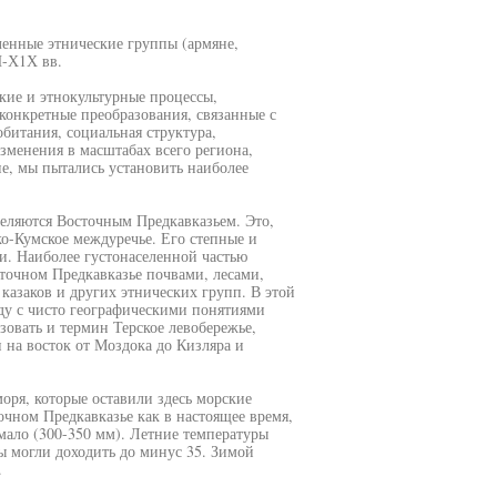
ленные этнические группы (армяне,
П-Х1Х вв.
кие и этнокультурные процессы,
конкретные преобразования, связанные с
битания, социальная структура,
изменения в масштабах всего региона,
е, мы пытались установить наиболее
еляются Восточным Предкавказьем. Это,
ко-Кумское междуречье. Его степные и
. Наиболее густонаселенной частью
сточном Предкавказье почвами, лесами,
 казаков и других этнических групп. В этой
ду с чисто географическими понятиями
зовать и термин Терское левобережье,
 на восток от Моздока до Кизляра и
ря, которые оставили здесь морские
очном Предкавказье как в настоящее время,
мало (300-350 мм). Летние температуры
ы могли доходить до минус 35. Зимой
.