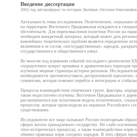
Введение диссертации
2001 год, автореферат по истории, Великая, Наталья Николаевна
Актуальность темы исследования. Политические, социально-э
на территории Восточного Предкавказья нуждаются в специал
обстоятельств. Для переосмысления политики России на окр
необходим конкретный материал, который может дать регионо-
важнейших теоретических проблем является определение пут
включения в ее состав «негосударственных» народов, раскрыт
государственного и общественного начал.
Во многом под влиянием событий последнего десятилетия XX
сосредоточено вокруг кровавых и драматических периодов пр
изучении мирные страницы истории регионов. Исследователи 
необходимости противопоставить деструктивной идеологии, 
гуманизма, которая поможет перейти к интеграции и стабильно
Процессы взаимодействия этнических групп, факторы, опред
также недостаточно изучены. Восточное Предкавказье в доре
рассматриваться как позитивная модель политических, социа
процессов, которые происходили на окраинах Российского гос
существование.
Исследователи все чаще называют Россию политарным образов
сферах жизни принадлежало государству. Но слабо изученным
этно-исторических процессах, а также взаимодействие норм о
обычно-правовых норм соседних народов. В этих сферах про