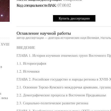
Код cпециальности ВАК:
07.00.02
Купить диссертацию
Оглавление научной работы
автор диссертации — доктора исторических наук Великая, Натал
 ХVIII
ВВЕДЕНИЕ
ГЛАВА 1. История изучения этнических групп Восточного Пр
1.1. Историография
 в
1.2. Источники
ГЛАВА 2. Российское государство и народы региона в XVIII-
2.1. Освоение Терско-Кумского междуречья армянами, грузин
в
2.2. Демографические процессы в Восточном Предкавказье
Х века
2.3. Социально-политическое развитие региона
ГЛАВА 3. Хозяйственно-культурные типы (ХКТ) у населения 