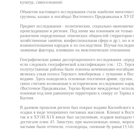
культур, самосознания).
Объектом настоящего исследования стали наиболее многочис
грузины, казаки и ногайцы) Восточного Предкавказья в ХУ1
Предмет исследования - политические, социально-экономичес
происходившие в регионе. Под ними мы понимаем не только 
развитием определенных этнических общностей (территория о
хозяйственные занятия, конфессиональная сфера и др.), но и 
взаимоотношения народов и их последствия. Изучая последни
значимые факторы, влиявшие на межэтнические отношения.
Географические рамки диссертационного исследования .опред
если следовать географической классификации (см.: 12), Терс
полупустынные районы были освоены кочевниками-ногайцами
являлась узкая полоса Терского левобережья, с лучшими в Во
водами. Здесь находились основные поселения армян, грузин,
связи считаем возможным в историческом исследовании наря
(Восточное Предкавказье, Терско-Кумское междуречье) исполь
понимая под ним равнинную территорию к северу от Терека и
Каспия.
В далеком прошлом регион был покрыт водами Каспийского мо
осадки в виде теперешних песчаных массивов. Климат в Вост
так и в ХУ1И-Х1Х веках был засушливым, осадков выпадало 
достигали плюс 43. Зачастую, при малоснежных зимах, мороз
частыми были оттепели, гололедицы, снежные бу-раны(13;14)