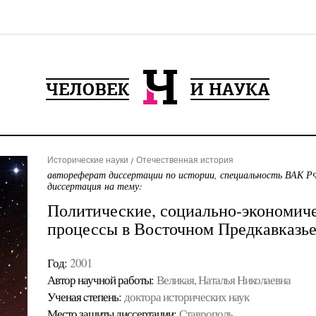
Исторические науки
Отечественная история
автореферат диссертации по истории, специальность ВАК РФ
диссертация на тему:
Политические, социально-экономиче
процессы в Восточном Предкавказье,
Год:
2001
Автор научной работы:
Великая, Наталья Николаевна
Ученая cтепень:
доктора исторических наук
Место защиты диссертации:
Ставрополь