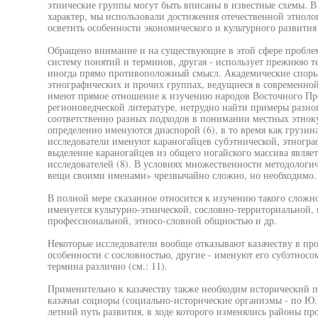
этнические группы могут быть вписаны в известные схемы. В 
характер, мы использовали достижения отечественной этноло
осветить особенности экономического и культурного развития
Обращено внимание и на существующие в этой сфере проблемы
систему понятий и терминов, другая - использует прежнюю т
иногда прямо противоположный смысл. Академические споры 
этнографических и прочих группах, ведущиеся в современной
имеют прямое отношение к изучению народов Восточного Пред
регионоведческой литературе, нетрудно найти примеры разн
соответственно разных подходов в понимании местных этноку
определенно именуются диаспорой (6), в то время как грузина
исследователи именуют караногайцев субэтнической, этногр
выделение караногайцев из общего ногайского массива являе
исследователей (8). В условиях множественности методологи
вещи своими именами» чрезвычайно сложно, но необходимо.
В полной мере сказанное относится к изучению такого сложно
именуется культурно-этнической, сословно-территориальной, 
профессиональной, этносо-словной общностью и др.
Некоторые исследователи вообще отказывают казачеству в про
особенности с сословностью, другие - именуют его субэтносо
термина различно (см.: 11).
Применительно к казачеству также необходим исторический под
казачьи социоры (социально-исторические организмы - по Ю
летний путь развития, в ходе которого изменялись районы пр