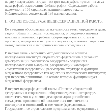
из двух параграфов, вторая - из трех параграфов, третья - из двух
параграфов), заключения, библиографии. Содержание работы
изложено на 156 страницах машинописного текста,
библиографии, содержащей 193 наименования.
П. ОСНОВНОЕСОДЕРЖАНИЕДИССЕРТАЦИОННОЙ РАБОТЫ
Во введении обосновывается актуальность темы, определены цели,
задачи, объект и предмет исследования, определяется научная
новизна и значимость работы, сформулированы гипотеза и
проблема, определены методы исследования, показана теоретико-
методологическая и эмпирическая база исследования.
В первой главе «Теоретико-методологические аспекты
исследования института бюджетного федерализма в условиях
демократизации российского государства» содержится
исследовательский материал, раскрывающий категорию
«бюджетный федерализм»; рассмотрена структура и функции
бюджетного федерализма как одного из политических институтов;
дан перечень принципов, на основе которых функционирует
бюджетный федерализм.
В первом параграфе данной главы «Понятие «бюджетный
федерализм» в современной обществоведческой литературе»
отмечается, что в условиях демократизации российского
государства произошло обновление всех политических
институтов и отношений, в том числе федеративных.
Государственное строительство предполагалось осуществить в