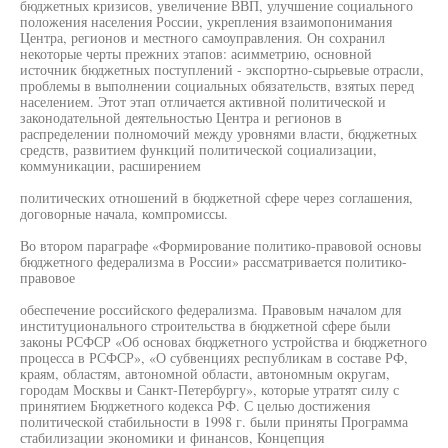
бюджетных кризисов, увеличение ВВП, улучшение социального
положения населения России, укрепления взаимопонимания
Центра, регионов и местного самоуправления. Он сохранил
некоторые черты прежних этапов: асимметрию, основной
источник бюджетных поступлений - экспортно-сырьевые отрасли,
проблемы в выполнении социальных обязательств, взятых перед
населением. Этот этап отличается активной политической и
законодательной деятельностью Центра и регионов в
распределении полномочий между уровнями власти, бюджетных
средств, развитием функций политической социализации,
коммуникации, расширением
политических отношений в бюджетной сфере через соглашения,
договорные начала, компромиссы.
Во втором параграфе «Формирование политико-правовой основы
бюджетного федерализма в России» рассматривается политико-
правовое
обеспечение российского федерализма. Правовым началом для
институционального строительства в бюджетной сфере были
законы РСФСР «Об основах бюджетного устройства и бюджетного
процесса в РСФСР», «О субвенциях республикам в составе РФ,
краям, областям, автономной области, автономным округам,
городам Москвы и Санкт-Петербургу», которые утратят силу с
принятием Бюджетного кодекса РФ. С целью достижения
политической стабильности в 1998 г. были приняты Программа
стабилизации экономики и финансов, Концепция