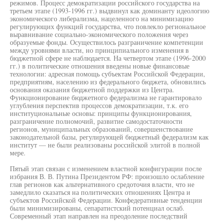
режимов. Процесс демократизации российского государства на
третьем этапе (1993-1996 гг.) выдвинул как доминанту идеологию
экономического либерализма, нацеленного на минимизацию
регулирующих функций государства, что повлекло региональное
выравнивание социально-экономического положения через
образуемые фонды. Осуществилось разграничение компетенции
между уровнями власти, но принципиального изменения в
бюджетной сфере не наблюдается. На четвертом этапе (1996-2000
гг.) в политические отношения введены новые финансовые
технологии: адресная помощь субъектам Российской Федерации,
предприятиям, населению из федерального бюджета, обновились
основания оказания бюджетной поддержки из Центра.
Функционирование бюджетного федерализма не гарантировало
углубления перспектив процессов демократизации, т.к. его
институциональные основы: принципы функционирования,
разграничение полномочий, развитие самодостаточности
регионов, муниципальных образований, совершенствование
законодательной базы, регулирующей бюджетный федерализм как
институт — не были реализованы российской элитой в полной
мере.
Пятый этап связан с изменением властной конфигурации после
избрания В. В. Путина Президентом РФ: произошло ослабление
глав регионов как альтернативного средоточия власти, что не
замедлило сказаться на политических отношениях Центра и
субъектов Российской Федерации. Конфедеративные тенденции
были минимизированы, сепаратистский потенциал ослаб.
Современный этап направлен на преодоление последствий