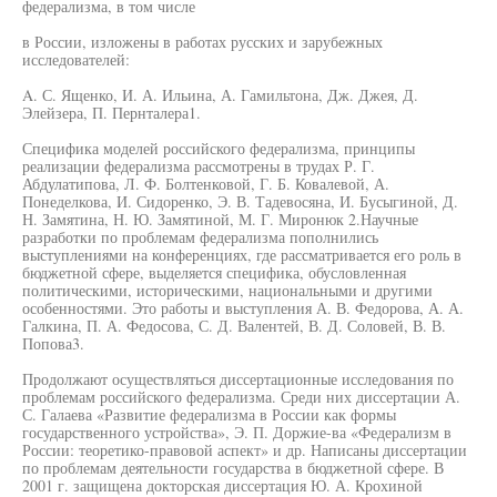
федерализма, в том числе
в России, изложены в работах русских и зарубежных
исследователей:
A. С. Ященко, И. А. Ильина, А. Гамильтона, Дж. Джея, Д.
Элейзера, П. Пернталера1.
Специфика моделей российского федерализма, принципы
реализации федерализма рассмотрены в трудах Р. Г.
Абдулатипова, Л. Ф. Болтенковой, Г. Б. Ковалевой, А.
Понеделкова, И. Сидоренко, Э. В. Тадевосяна, И. Бусыгиной, Д.
Н. Замятина, Н. Ю. Замятиной, М. Г. Миронюк 2.Научные
разработки по проблемам федерализма пополнились
выступлениями на конференциях, где рассматривается его роль в
бюджетной сфере, выделяется специфика, обусловленная
политическими, историческими, национальными и другими
особенностями. Это работы и выступления А. В. Федорова, А. А.
Галкина, П. А. Федосова, С. Д. Валентей, В. Д. Соловей, В. В.
Попова3.
Продолжают осуществляться диссертационные исследования по
проблемам российского федерализма. Среди них диссертации А.
С. Галаева «Развитие федерализма в России как формы
государственного устройства», Э. П. Доржие-ва «Федерализм в
России: теоретико-правовой аспект» и др. Написаны диссертации
по проблемам деятельности государства в бюджетной сфере. В
2001 г. защищена докторская диссертация Ю. А. Крохиной