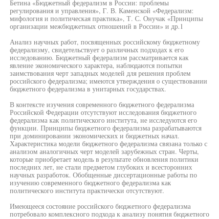
Бетина «Бюджетный федерализм в России: проблемы
регулирования и управления», Г. В. Каменской «Федерализм:
мифология и политическая практика», Т. С. Онучак «Принципы
организации межбюджетных отношений в России» и др.1
Анализ научных работ, посвященных российскому бюджетному
федерализму, свидетельствует о различных подходах к его
исследованию. Бюджетный федерализм рассматривается как
явление экономического характера, наблюдаются попытки
заимствования черт западных моделей для решения проблем
российского федерализма; имеются утверждения о существовании
бюджетного федерализма в унитарных государствах.
В контексте изучения современного бюджетного федерализма
Российской Федерации отсутствуют исследования бюджетного
федерализма как политического института, не исследуются его
функции. Принципы бюджетного федерализма разрабатываются
при доминировании экономических и бюджетных начал.
Характеристика модели бюджетного федерализма связана только с
анализом аналогичных черт моделей зарубежных стран. Черты,
которые приобретает модель в результате обновления политики
последних лет, не стали предметом глубоких и всесторонних
научных разработок. Обобщенные диссертационные работы по
изучению современного бюджетного федерализма как
политического института практически отсутствуют.
Имеющееся состояние российского бюджетного федерализма
потребовало комплексного подхода к анализу понятия бюджетного