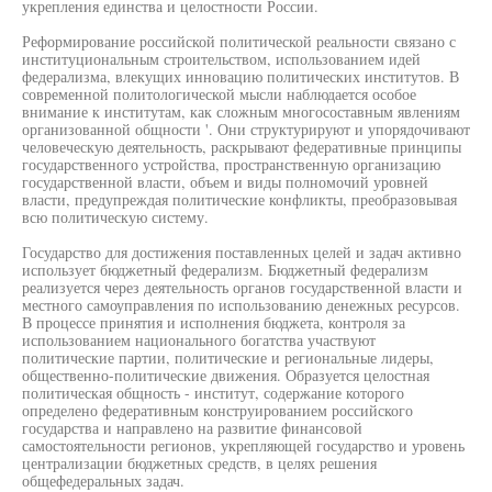
укрепления единства и целостности России.
Реформирование российской политической реальности связано с
институциональным строительством, использованием идей
федерализма, влекущих инновацию политических институтов. В
современной политологической мысли наблюдается особое
внимание к институтам, как сложным многосоставным явлениям
организованной общности '. Они структурируют и упорядочивают
человеческую деятельность, раскрывают федеративные принципы
государственного устройства, пространственную организацию
государственной власти, объем и виды полномочий уровней
власти, предупреждая политические конфликты, преобразовывая
всю политическую систему.
Государство для достижения поставленных целей и задач активно
использует бюджетный федерализм. Бюджетный федерализм
реализуется через деятельность органов государственной власти и
местного самоуправления по использованию денежных ресурсов.
В процессе принятия и исполнения бюджета, контроля за
использованием национального богатства участвуют
политические партии, политические и региональные лидеры,
общественно-политические движения. Образуется целостная
политическая общность - институт, содержание которого
определено федеративным конструированием российского
государства и направлено на развитие финансовой
самостоятельности регионов, укрепляющей государство и уровень
централизации бюджетных средств, в целях решения
общефедеральных задач.