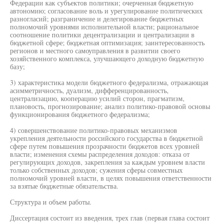
Федерации как субъектов политики; очерченная бюджетную
автономию; согласование воль и урегулирование политических
разногласий; разграничение и делегирование бюджетных
полномочий уровнями исполнительной власти; рациональное
соотношение политики децентрализации и централизации в
бюджетной сфере; бюджетная оптимизация; заинтересованность
регионов и местного самоуправления в развитии своего
хозяйственного комплекса, улучшающего доходную бюджетную
базу;
3) характеристика модели бюджетного федерализма, отражающая
асимметричность, дуализм, дифференцированность,
централизацию, кооперацию усилий сторон, прагматизм,
плановость, прогнозирование; анализ политико-правовой основы
функционирования бюджетного федерализма;
4) совершенствование политико-правовых механизмов
укрепления деятельности российского государства в бюджетной
сфере путем повышения прозрачности бюджетов всех уровней
власти; изменения схемы распределения доходов: отказа от
регулирующих доходов, закрепления за каждым уровнем власти
только собственных доходов; сужения сферы совместных
полномочий уровней власти, в целях повышения ответственности
за взятые бюджетные обязательства.
Структура и объем работы.
Диссертация состоит из введения, трех глав (первая глава состоит