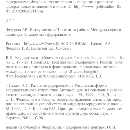
федерализма (Федералистские теории и тенденции развития
федеративных отношений в России).- http // www. politstudies. Ru
/fulltext/2003/3/11htm.
3 * *
Федоров AB. Выступление // По итогам работы Международного
семинара «Бюджетный федерализм в
России».- ht^y/wwwMi^owesijbzMiGOl lOlAtml; Галкин АА,
Федосов П.А, Валентей СД, Соловей
B.Д Федерализм и публичная сфера в России // Полис. - 2002. - Ks
3.- С. 19 - 29; Попов В.В. Бюд жетный федерализм в России: роль
политических факторов в формировании финансовых потоков
между центром и регионами.- http -J! www. budgetrf
/PubHcations/Analysis/f[x«nter/anipcenter_14102002/ LB.
4 Галаев A.C. Развитие федерализма в России как формы
государственного устройства: Автореф. дис. на соискание ученой
степени кандидата политических наук. - М., 1997. - С.5; Доржиев
Э. П. Федерализм в России: теоретико-правовой аспект: Автореф.
дис. на соискание ученой степени кандидата юридических наук. -
М.,1997. - С.8; Крохина ЮА. Принцип федерализма в бюджетном
праве. Дис. на соискание ученой степени д-ра юрид. наук. -
Саратов, 2001. - С.98.
ношений субъектов Федерации и федерального центра», О. И.