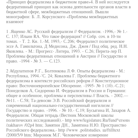
«Принцип федерализма в бюджетном праве»4. В ней исследуется
федеративный принцип как основа деятельности органов власти в
бюджетной сфере, межбюджетных отношений. Вышли
монографии: Б. Л. Корсунского «Проблемы межбюджетных
взаимоот
1 .Ященко АС. Русский федерализм // Федерализм. -1996,- № 1.-
С. 137; Ильин RA. Что такое федерация? // Собр. соч. в 10-ти
томах. - Т. 2. Кн. 1.-М, 1993,- С.206; Федералист политическое
эссе А. Гамильтона, Д Медисона, Дж. Джея / Под общ. ред. H.H.
Яковлева. - М.: Прогресс- Литера, 1993. - С.26; Пернта-лер П.
Проблемы федеративных отношений в Австрии // Государство и
право. -1994 - № 3. — С.123.
2 Абдулатипов Р.Г., Болтенкова Л.Ф. Опыты федерализма - М.:
Республика, 1994.-'С. 24; Ковалева Г. Проблемы бюджетного
федерализма в контексте российских реформ // Конституционное
право: Восточноевропейское Обозрение. -1995- № 1 (10).-С.21;
Понеделков А, Сидоренко И. Федерализм в России и Германии:
общее и особенное, проблемы и перспективы // Власть. - 2002.—
№11. - С.58; Та-девосян Э.В. Российский федерализм и
современный национально-государственный нигилизм //
Государство и право. -1996. - № 10.- С.19; Бусыгина И, Захаров А.
Федерализм. Общая тетрадь (Вестник Московской школы
политических исследований).- http www/legislature.Ru/fund^ersons
/zakharov /02р4 htm; Замятин ДН., Замятина Н.Ю. Пространство
Российского федерализма,- http //www .politstudies. ш/ftilltext
/2000/5/9 htm; Миронюк М.Г. Человеческое измерение