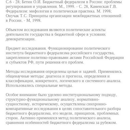
С.6 - 28; Бетин О.И. Бюджетный федерализм в России: проблемы
регулирования и управления. М., 1999. - С. 28, Каменская Г.В.
Федерализм: мифология и политическая практика. М. 1998;
Онучак Т.С. Принципы организации межбюджетных отношений
в России. - М, 1998.
Объектом исследования являются политические аспекты
деятельности государства в бюджетной сфере в условиях
демократизации.
Предмет исследования. Функционирование политического
института бюджетного федерализма российского государства,
закрепленное политико-правовыми актами Российской Федерации
и субъектов РФ, пути решения его проблем.
Методы исследования определены целью и задачей. Применялись
общенаучные методы: диагноза и прогноза, определения и
классификации, конкретного, логического и системного анализа.
Использовались специальные методы.
Особое внимание было уделено институциональному подходу,
структурно-функциональному анализу, нормативно-
сущностному, историческому, осуществлены синхронно-
компаративные исследования в целях сопоставительного разбора
бюджетного федерализма, его модели, принципов, проблемных
сторон. Активно применялся метод политического анализа,
сравнения особенностей бюджетного федерализма за рубежом.