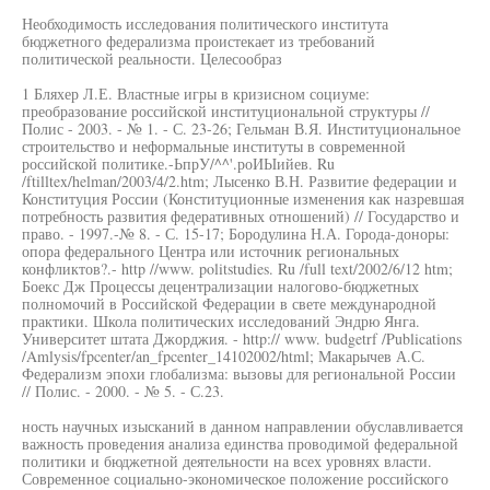
Необходимость исследования политического института
бюджетного федерализма проистекает из требований
политической реальности. Целесообраз
1 Бляхер Л.Е. Властные игры в кризисном социуме:
преобразование российской институциональной структуры //
Полис - 2003. - № 1. - С. 23-26; Гельман В.Я. Институциональное
строительство и неформальные институты в современной
российской политике.-ЬпрУ/^^'.роИЫийев. Ru
/ftilltex/helman/2003/4/2.htm; Лысенко В.Н. Развитие федерации и
Конституция России (Конституционные изменения как назревшая
потребность развития федеративных отношений) // Государство и
право. - 1997.-№ 8. - С. 15-17; Бородулина Н.А. Города-доноры:
опора федерального Центра или источник региональных
конфликтов?.- http //www. politstudies. Ru /full text/2002/6/12 htm;
Боекс Дж Процессы децентрализации налогово-бюджетных
полномочий в Российской Федерации в свете международной
практики. Школа политических исследований Эндрю Янга.
Университет штата Джорджия. - http:// www. budgetrf /Publications
/Amlysis/fpcenter/an_fpcenter_14102002/html; Макарычев А.С.
Федерализм эпохи глобализма: вызовы для региональной России
// Полис. - 2000. - № 5. - С.23.
ность научных изысканий в данном направлении обуславливается
важность проведения анализа единства проводимой федеральной
политики и бюджетной деятельности на всех уровнях власти.
Современное социально-экономическое положение российского