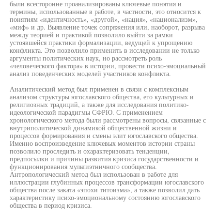
были всесторонне проанализированы ключевые понятия и
термины, использованные в работе, в частности, это относится к
понятиям «идентичность», «другой», «нация», «национализм»,
«миф» и др. Выявление точек сопряжения или, наоборот, разрыва
между теорией и практикой позволило выйти за рамки
устоявшейся практики формализации, ведущей к упрощению
конфликта. Это позволило применить в исследовании не только
аргументы политических наук, но рассмотреть роль
«человеческого фактора» в истории, провести психо-эмоциальный
анализ поведенческих моделей участников конфликта.
Аналитический метод был применен в связи с комплексным
анализом структуры югославского общества, его культурных и
религиозных традиций, а также для исследования политико-
идеологической парадигмы СФРЮ. С применением
хронологического метода были рассмотрены вопросы, связанные с
внутриполитической динамикой общественной жизни и
процессов формирования и смены элит югославского общества.
Именно воспроизведение ключевых моментов истории страны
позволило проследить и охарактеризовать тенденции,
предпосылки и причины развития кризиса государственности и
функционирования мультиэтничного сообщества.
Антропологический метод был использован в работе для
иллюстрации глубинных процессов трансформации югославского
общества после заката «эпохи титоизма», а также позволил дать
характеристику психо-эмоциональному состоянию югославского
общества в период кризиса.