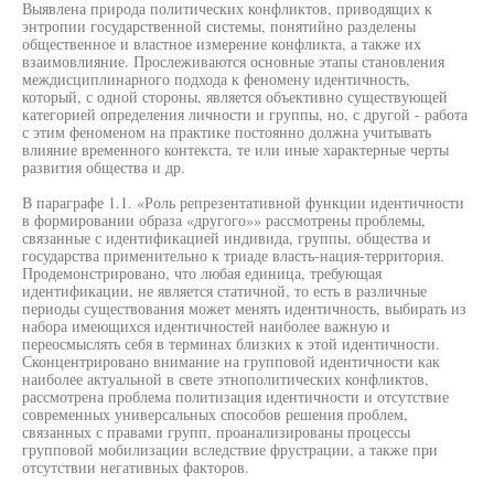
Выявлена природа политических конфликтов, приводящих к
энтропии государственной системы, понятийно разделены
общественное и властное измерение конфликта, а также их
взаимовлияние. Прослеживаются основные этапы становления
междисциплинарного подхода к феномену идентичность,
который, с одной стороны, является объективно существующей
категорией определения личности и группы, но, с другой - работа
с этим феноменом на практике постоянно должна учитывать
влияние временного контекста, те или иные характерные черты
развития общества и др.
В параграфе 1.1. «Роль репрезентативной функции идентичности
в формировании образа «другого»» рассмотрены проблемы,
связанные с идентификацией индивида, группы, общества и
государства применительно к триаде власть-нация-территория.
Продемонстрировано, что любая единица, требующая
идентификации, не является статичной, то есть в различные
периоды существования может менять идентичность, выбирать из
набора имеющихся идентичностей наиболее важную и
переосмыслять себя в терминах близких к этой идентичности.
Сконцентрировано внимание на групповой идентичности как
наиболее актуальной в свете этнополитических конфликтов,
рассмотрена проблема политизация идентичности и отсутствие
современных универсальных способов решения проблем,
связанных с правами групп, проанализированы процессы
групповой мобилизации вследствие фрустрации, а также при
отсутствии негативных факторов.