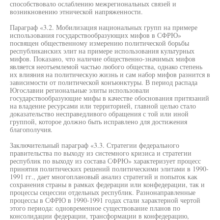
способствовало ослаблению межрегиональных связей и
возникновению этнической напряженности.
Параграф «3.2. Мобилизация национальных групп на примере
использования государствообразующих мифов в СФРЮ»
посвящен общественному измерению политической борьбы
республиканских элит на примере использования культурных
мифов. Показано, что наличие общественно-значимых мифов
является неотъемлемой частью любого общества, однако степень
их влияния на политическую жизнь и сам набор мифов разнится в
зависимости от политической конъюнктуры. В период распада
Югославии региональные элиты использовали
государствообразующие мифы в качестве обоснования притязаний
на владение ресурсами или территорией, главной целью стало
доказательство несправедливого обращения с той или иной
группой, которое должно быть исправлено для достижения
благополучия.
Заключительный параграф «3.3. Стратегии федерального
правительства по выходу из системного кризиса и стратегии
республик по выходу из состава СФРЮ» характеризует процесс
принятия политических решений политическими элитами в 1990-
1991 гг., дает многоплановый анализ стратегий и попыток как
сохранения страны в рамках федерации или конфедерации, так и
процессы сецессии отдельных республик. Разнонаправленные
процессы в СФРЮ в 1990-1991 годах стали характерной чертой
этого периода: одновременное существование планов по
консолидации федерации, трансформации в конфедерацию,