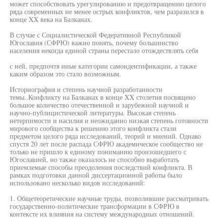
может способствовать урегулированию и предотвращению целого
ряда современных не менее острых конфликтов, чем разразился в
конце XX века на Балканах.
В случае с Социалистической Федеративной Республикой
Югославия (СФРЮ) важно понять, почему большинство
населения некогда единой страны перестало отождествлять себя
с ней, предпочтя иные категории самоидентификации, а также
каким образом это стало возможным.
Историография и степень научной разработанности
темы..Конфликту на Балканах в конце XX столетия посвящено
большое количество отечественной и зарубежной научной и
научно-публицистической литературы. Высокая степень
нетерпимости и насилия и неожиданно низкая степень готовности
мирового сообщества к решению этого конфликта стали
предметом целого ряда исследований, теорий и мнений. Однако
спустя 20 лет после распада СФРЮ академическое сообщество не
только не пришло к единому пониманию произошедшего с
Югославией, но также оказалось не способно выработать
приемлемые способы преодоления последствий конфликта. В
рамках подготовки данной диссертационной работы было
использовано несколько видов исследований:
1. Общетеоретические научные труды, позволившие рассматривать
государственно-политические трансформации в СФРЮ в
контексте их влияния на систему международных отношений.