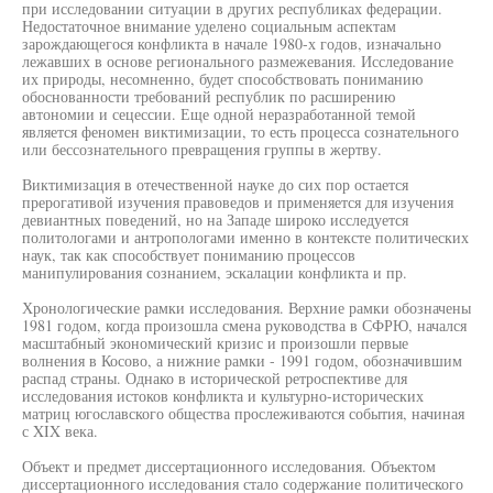
при исследовании ситуации в других республиках федерации.
Недостаточное внимание уделено социальным аспектам
зарождающегося конфликта в начале 1980-х годов, изначально
лежавших в основе регионального размежевания. Исследование
их природы, несомненно, будет способствовать пониманию
обоснованности требований республик по расширению
автономии и сецессии. Еще одной неразработанной темой
является феномен виктимизации, то есть процесса сознательного
или бессознательного превращения группы в жертву.
Виктимизация в отечественной науке до сих пор остается
прерогативой изучения правоведов и применяется для изучения
девиантных поведений, но на Западе широко исследуется
политологами и антропологами именно в контексте политических
наук, так как способствует пониманию процессов
манипулирования сознанием, эскалации конфликта и пр.
Хронологические рамки исследования. Верхние рамки обозначены
1981 годом, когда произошла смена руководства в СФРЮ, начался
масштабный экономический кризис и произошли первые
волнения в Косово, а нижние рамки - 1991 годом, обозначившим
распад страны. Однако в исторической ретроспективе для
исследования истоков конфликта и культурно-исторических
матриц югославского общества прослеживаются события, начиная
с XIX века.
Объект и предмет диссертационного исследования. Объектом
диссертационного исследования стало содержание политического