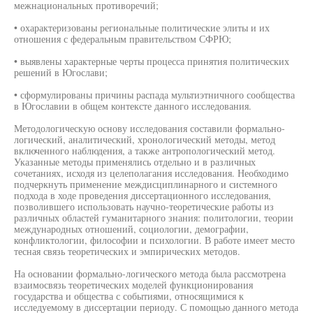
межнациональных противоречий;
• охарактеризованы региональные политические элиты и их
отношения с федеральным правительством СФРЮ;
• выявлены характерные черты процесса принятия политических
решений в Югослави;
• сформулированы причины распада мультиэтничного сообщества
в Югославии в общем контексте данного исследования.
Методологическую основу исследования составили формально-
логический, аналитический, хронологический методы, метод
включенного наблюдения, а также антропологический метод.
Указанные методы применялись отдельно и в различных
сочетаниях, исходя из целеполагания исследования. Необходимо
подчеркнуть применение междисциплинарного и системного
подхода в ходе проведения диссертационного исследования,
позволившего использовать научно-теоретические работы из
различных областей гуманитарного знания: политологии, теории
международных отношений, социологии, демографии,
конфликтологии, философии и психологии. В работе имеет место
тесная связь теоретических и эмпирических методов.
На основании формально-логического метода была рассмотрена
взаимосвязь теоретических моделей функционирования
государства и общества с событиями, относящимися к
исследуемому в диссертации периоду. С помощью данного метода