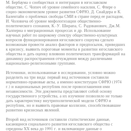
М. Бербаума о сообществах и интеграции в югославском
обществе, С. Чопич об уровне семейного насилия, С. Флере о
социо-экономическом уровне развития СФРЮ, Д. Снайдера и К.
Балентайн о проблемах свободы СМИ в стране перед ее распадом,
И. Чоловича об уровне мифологизации общественно-
политического сознания, К.-У. Ширапа, С. Радованович, Дж.М.
Халперна о миграционных процессах и др. Использование
научных работ по широкому спектру общественно-культурных
вопросов функционирования югославского социума сделало
возможным провести анализ факторов и предпосылок, приведших
к кризису, выявить пороговые моменты в развитии югославского
общества и дать оценку влиянию политических трансформаций на
динамику распространения отчуждения между различными
национально-религиозными группами.
Источники, использованные в исследовании, условно можно
разделить на три вида: первый вид источников составили
нормативно-правовые акты, а именно конституции СФРЮ (1974
г.) и национальных республик после провозглашения ими
независимости. Эти документы представляют собой основу
государственного устройства, а их изучение позволило не только
дать характеристику внутриполитической модели СФРЮ и
республик, но и выявить правовые коллизии, способствовавшие
развитию кризисных явлений.
Второй вид источников составили статистические данные,
касающиеся социального развития югославского общества с
середины XX века до 1991 г. и включающие данные о