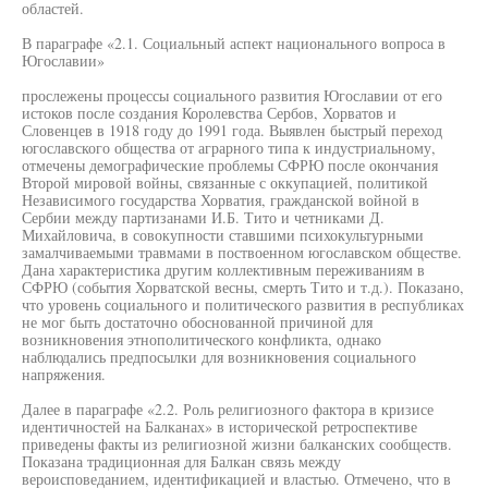
областей.
В параграфе «2.1. Социальный аспект национального вопроса в
Югославии»
прослежены процессы социального развития Югославии от его
истоков после создания Королевства Сербов, Хорватов и
Словенцев в 1918 году до 1991 года. Выявлен быстрый переход
югославского общества от аграрного типа к индустриальному,
отмечены демографические проблемы СФРЮ после окончания
Второй мировой войны, связанные с оккупацией, политикой
Независимого государства Хорватия, гражданской войной в
Сербии между партизанами И.Б. Тито и четниками Д.
Михайловича, в совокупности ставшими психокультурными
замалчиваемыми травмами в поствоенном югославском обществе.
Дана характеристика другим коллективным переживаниям в
СФРЮ (события Хорватской весны, смерть Тито и т.д.). Показано,
что уровень социального и политического развития в республиках
не мог быть достаточно обоснованной причиной для
возникновения этнополитического конфликта, однако
наблюдались предпосылки для возникновения социального
напряжения.
Далее в параграфе «2.2. Роль религиозного фактора в кризисе
идентичностей на Балканах» в исторической ретроспективе
приведены факты из религиозной жизни балканских сообществ.
Показана традиционная для Балкан связь между
вероисповеданием, идентификацией и властью. Отмечено, что в