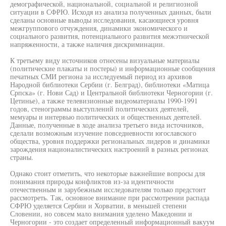
демографической, национальной, социальной и религиозной
ситуации в СФРЮ. Исходя из анализа полученных данных, были
сделаны основные выводы исследования, касающиеся уровня
межгруппового отчуждения, динамики экономического и
социального развития, потенциального развития межэтнической
напряженности, а также наличия дискриминации.
К третьему виду источников отнесены визуальные материалы
(политические плакаты и постеры) и информационные сообщения
печатных СМИ региона за исследуемый период из архивов
Народной библиотеки Сербии (г. Белград), библиотеки «Матица
Српска» (г. Нови Сад) и Центральной библиотеки Черногории (г.
Цетинье), а также телевизионные видеоматериалы 1990-1991
годов, стенограммы выступлений политических деятелей,
мемуары и интервью политических и общественных деятелей.
Данные, полученные в ходе анализа третьего вида источников,
сделали возможным изучение повседневности югославского
общества, уровня поддержки региональных лидеров и динамики
зарождения националистических настроений в разных регионах
страны.
Однако стоит отметить, что некоторые важнейшие вопросы для
понимания природы конфликтов из-за идентичности
отечественным и зарубежным исследователям только предстоит
рассмотреть. Так, основное внимание при рассмотрении распада
СФРЮ уделяется Сербии и Хорватии, в меньшей степени
Словении, но совсем мало внимания уделено Македонии и
Черногории - это создает определенный информационный вакуум