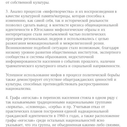
от собственной культуры.
3. Анализ процессов «мифотворчества» и их воспроизведения в
качестве культурной памяти/матрицы, которая способна к
изменению, как самой себя, так и исторической реальности
позволил сделать вывод: в контексте кризиса общенациональной
идентичности в Югославии мифологические образы и их
интерпретации стали неотъемлемой частью политических
программ региональных лидеров и использовались с целью
разжигания межнациональной и межрелигиозной розни.
Возникновение подобной ситуации стало возможным, благодаря
низкому уровню развития общественных институтов, экспертного
сообщества и системы образования, недостаточной
информированности населения о событиях прошлого, наличии
травматического культурного опыта и социальной напряженности.
Успешное использование мифов в процессе политической борьбы
также демонстрирует отсутствие общегражданских ценностей и
культуры, способных противодействовать распространению
национализма.
4. Графа «югослав» в переписях населения стояла в одном ряду с
так называемыми традиционными национальными группами
«хорваты», «словенцы», «сербы» и пр. Учитывая отказ от
практических планов построения единой наднациональной
гражданской идентичности в 1960-х годах, а также расположение
графы «югослав» среди остальных национальностей ясно
указывает, что эта группа, не объединенная какими-либо связями,