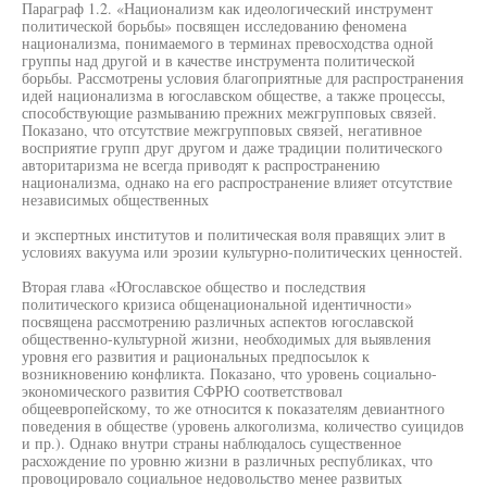
Параграф 1.2. «Национализм как идеологический инструмент
политической борьбы» посвящен исследованию феномена
национализма, понимаемого в терминах превосходства одной
группы над другой и в качестве инструмента политической
борьбы. Рассмотрены условия благоприятные для распространения
идей национализма в югославском обществе, а также процессы,
способствующие размыванию прежних межгрупповых связей.
Показано, что отсутствие межгрупповых связей, негативное
восприятие групп друг другом и даже традиции политического
авторитаризма не всегда приводят к распространению
национализма, однако на его распространение влияет отсутствие
независимых общественных
и экспертных институтов и политическая воля правящих элит в
условиях вакуума или эрозии культурно-политических ценностей.
Вторая глава «Югославское общество и последствия
политического кризиса общенациональной идентичности»
посвящена рассмотрению различных аспектов югославской
общественно-культурной жизни, необходимых для выявления
уровня его развития и рациональных предпосылок к
возникновению конфликта. Показано, что уровень социально-
экономического развития СФРЮ соответствовал
общеевропейскому, то же относится к показателям девиантного
поведения в обществе (уровень алкоголизма, количество суицидов
и пр.). Однако внутри страны наблюдалось существенное
расхождение по уровню жизни в различных республиках, что
провоцировало социальное недовольство менее развитых