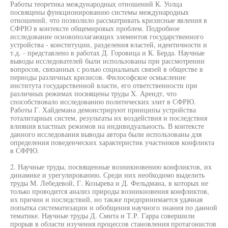
Работы теоретика международных отношений К. Уолца
посвящены функционированию системы международных
отношений, что позволило рассматривать кризисные явления в
СФРЮ в контексте общемировых проблем. Подробное
исследование основополагающих элементов государственного
устройства - конституции, разделения властей, идентичности и
т.д. - представлено в работах Д. Горовица и К. Берда. Научные
выводы исследователей были использованы при рассмотрении
вопросов, связанных с ролью социальных связей в обществе в
периоды различных кризисов. Философское осмысление
института государственной власти, его ответственности при
различных режимах посвящены труды X. Арендт, что
способствовало исследованию политических элит в СФРЮ.
Работы Г. Хайдемана демонстрируют принципы устройства
тоталитарных систем, результаты их воздействия и последствия
влияния властных режимов на индивидуальность. В контексте
данного исследования выводы автора были использованы для
определения поведенческих характеристик участников конфликта
в СФРЮ.
2. Научные труды, посвященные возникновению конфликтов, их
динамике и урегулированию. Среди них необходимо выделить
труды М. Лебедевой, Г. Козырева и Д. Фельдмана, в которых не
только проводится анализ природы возникновения конфликтов,
их причин и последствий, но также предпринимается удачная
попытка систематизации и обобщения научного знания по данной
тематике. Научные труды Д. Смита и Т.Р. Гарра совершили
прорыв в области изучения процессов становления протагонистов