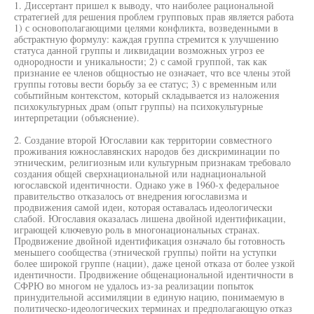
1. Диссертант пришел к выводу, что наиболее рациональной
стратегией для решения проблем групповых прав является работа
1) с основополагающими целями конфликта, возведенными в
абстрактную формулу: каждая группа стремится к улучшению
статуса данной группы и ликвидации возможных угроз ее
однородности и уникальности; 2) с самой группой, так как
признание ее членов общностью не означает, что все члены этой
группы готовы вести борьбу за ее статус; 3) с временным или
событийным контекстом, который складывается из наложения
психокультурных драм (опыт группы) на психокультурные
интерпретации (объяснение).
2. Создание второй Югославии как территории совместного
проживания южнославянских народов без дискриминации по
этническим, религиозным или культурным признакам требовало
создания общей сверхнациональной или наднациональной
югославской идентичности. Однако уже в 1960-х федеральное
правительство отказалось от внедрения югославизма и
продвижения самой идеи, которая оставалась идеологически
слабой. Югославия оказалась лишена двойной идентификации,
играющей ключевую роль в многонациональных странах.
Продвижение двойной идентификация означало бы готовность
меньшего сообщества (этнической группы) пойти на уступки
более широкой группе (нации), даже ценой отказа от более узкой
идентичности. Продвижение общенациональной идентичности в
СФРЮ во многом не удалось из-за реализации попыток
принудительной ассимиляции в единую нацию, понимаемую в
политическо-идеологических терминах и предполагающую отказ