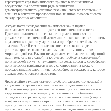
характерных черт политического кризиса в полиэтничном
государстве, на протяжении ряда десятилетий
демонстрировавшего успешное развитие, является чрезвычайно
важным в контексте преодоления новых типов вызовов системе
международных отношений.
Актуальность исследования заключается как в научно-
исследовательском, так и в практико-политическом аспекте.
Практико-политический аспект непосредственно связан с
результатами политической деятельности, так как полиэтничность
в различных видах государств стала приобретать все большее
значение. В этой связи исследование югославской модели
развития кризиса является важным для понимания многих
мировых проблем. Научно-исследовательский аспект в избранной
нами теме связан с одной из ключевых проблем в современной
политической науке - с изучением природы, качества, своеобразия
политических конфликтов и их урегулирования, а также с
исследованием эволюции жизнеспособности государства, которое
сталкивается с новыми вызовами.
Чрезвычайно важным является то обстоятельство, что масштаб и
актуальность кризиса общенациональной идентичности в
Югославии породили множество концепций в отечественной и
зарубежной научной литературе, связанных с проблемами
определения «другого», процессом мобилизации групп (сторон)
конфликта и применения прямого насилия, а также формами и
принципами сосуществования групп. Поэтому постановка
проблемы в данном диссертационном исследовании и ее решение