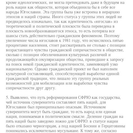
кроме идеологических, не могла претендовать даже в будущем на
роль нации как общности, которая объединила бы в себе все
народы Югославии. Эта группа была уже встроена в иерархию
этносов и наций страны. Иного статуса у группы этих людей не
предвиделось изначально, так как идентичность «югослав» из
теоретической и политической плоскости была переведена в
плоскость новообразовавшегося этноса, то есть потеряла все
шансы стать действительно гражданским феноменом. Поэтому
увеличение числа югославов к 1981 году, что исчислялось пятью
процентами населения, стоит рассматривать не столько с позиции
возрастающего чувства гражданской сопричастности в обществе,
сколько с позиции обезличивания культурных различий и
продолжающейся секуляризации общества, приведшие к запросу
на поиск некой гражданской идентичности, заменяющей узко
национальную. Однако гражданский проект не был наполнен
культурной составляющей, способствующей выработке единой
гражданской традиции, что лишало эту группу реальных
возможностей для мобилизации или выработки чувства
сопричастности друг другу.
5. Выявлено, что путь реформирования СФРЮ как государства,
чей источник суверенитета составляют пять наций, для
Югославии был принципиально опасным. Источником
суверенитета могут быть граждане, то есть народ или единая
нация, понимаемая в политическом смысле. Деление граждан на
пять наций было заведомо ложно для СФРЮ: в статусе нации
было отказано черногорцам, а под нацией Боснии и Герцеговины
понимались исключительно мусульмане. К тому же, согласно