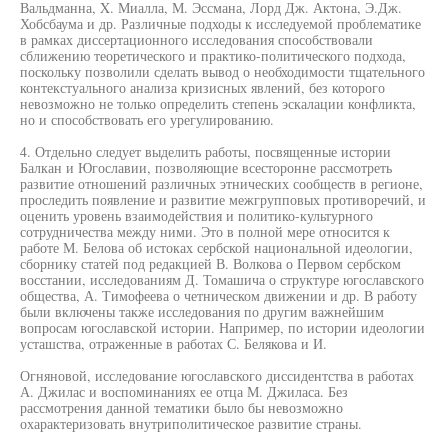
Вальдманна, X. Миалла, М. Эссмана, Лорд Дж. Актона, Э.Дж.
Хобсбаума и др. Различные подходы к исследуемой проблематике
в рамках диссертационного исследования способствовали
сближению теоретического и практико-политического подхода,
поскольку позволили сделать вывод о необходимости тщательного
контекстуального анализа кризисных явлений, без которого
невозможно не только определить степень эскалации конфликта,
но и способствовать его урегулированию.
4. Отдельно следует выделить работы, посвященные истории
Балкан и Югославии, позволяющие всесторонне рассмотреть
развитие отношений различных этнических сообществ в регионе,
проследить появление и развитие межгрупповых противоречий, и
оценить уровень взаимодействия и политико-культурного
сотрудничества между ними. Это в полной мере относится к
работе М. Белова об истоках сербской национальной идеологии,
сборнику статей под редакцией В. Волкова о Первом сербском
восстании, исследованиям Д. Томашича о структуре югославского
общества, А. Тимофеева о четническом движении и др. В работу
были включены также исследования по другим важнейшим
вопросам югославской истории. Например, по истории идеологии
усташства, отраженные в работах С. Белякова и И.
Огняновой, исследование югославского диссидентства в работах
А. Джилас и воспоминаниях ее отца М. Джиласа. Без
рассмотрения данной тематики было бы невозможно
охарактеризовать внутриполитическое развитие страны.