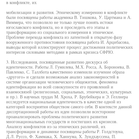
в конфликте, их
мобилизации и развития. Этническому измерению в конфликте
были посвящены работы академика В. Тишкова, У. Цартмана и А.
Виммера, что позволило не только лучше понять истоки
югославского конфликта, но и проследить его этапы и
трансформацию из социального измерения в этническое.
Проблеме перехода конфликта из латентной в открытую фазу
вооруженного противостояния посвящена работа И. Арцибасова,
выводы которой иллюстрируют процесс достижения политических
интересов силовыми методами в рамках кризиса СФРЮ.
3. Исследования, посвященные развитию дискурса об
идентичности. Работы Л. Гумилева, М.Х. Росса, А. Бороноева, В.
Павленко, С. Таллбота качественно изменили изучение образа
«другого» и сделали возможным анализ закономерностей в
системе организации человеческого общежития, феномена
идентификации во всей совокупности его проявлений и
взаимосвязей (религиозных, социальных, этнических, культурных
и пр.). В научных трудах М. Хроха, Р. Брубейкера и Э. Геллнера
исследуется национальная идентичность в качестве одной из
категорий восприятия обществом самого себя. В контексте данной
диссертационной работы их идеи позволили всесторонне
проанализировать проблемы политического развития
многонациональных государств и постигших их кризисов.
Анализу конфликтов из-за этнических различий, их
трансформации и динамике посвящены работы Р. Голдстоуна,
Д.Л. Руссо, Ф. Хаммака, X. Ханнума, X. Зундхауссена, П.