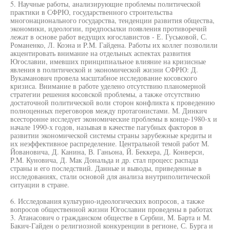
5. Научные работы, анализирующие проблемы политической
практики в СФРЮ, государственного строительства
многонационального государства, тенденции развития общества,
экономики, идеологии, предпосылки появления противоречий
лежат в основе работ ведущих югославистов - Е. Гуськовой, С.
Романенко, Л. Коэна и P.M. Гайдена. Работы их коллег позволили
акцентировать внимание на отдельных аспектах развития
Югославии, имевших принципиальное влияние на кризисные
явления в политической и экономической жизни СФРЮ: Д.
Вукаманович провела масштабное исследование косовского
кризиса. Внимание в работе уделено отсутствию планомерной
стратегии решения косовской проблемы, а также отсутствию
достаточной политической воли сторон конфликта к проведению
полноценных переговоров между протагонистами. М. Динкич
всесторонне исследует экономические проблемы в конце-1980-x и
начале 1990-х годов, называя в качестве пагубных факторов в
развитии экономической системы страны зарубежные кредиты и
их неэффективное распределение. Центральной темой работ М.
Йовановича, Д. Канина, В. Ганьона, Й. Беккера, Д. Конверси,
P.M. Куновича, Д. Мак Дональда и др. стал процесс распада
страны и его последствий. Данные и выводы, приведенные в
исследованиях, стали основой для анализа внутриполитической
ситуации в стране.
6. Исследования культурно-идеологических вопросов, а также
вопросов общественной жизни Югославии проведены в работах
3. Атанасович о гражданском обществе в Сербии, М. Барта и М.
Бакич-Гайден о религиозной конкуренции в регионе, С. Бурга и