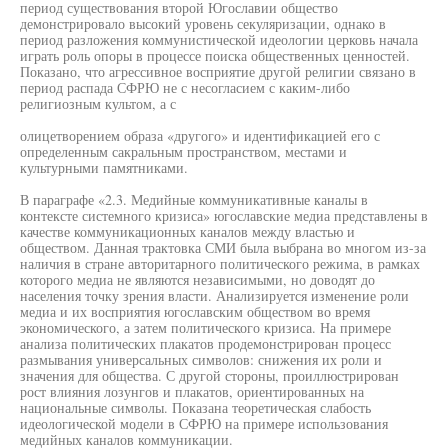
период существования второй Югославии общество
демонстрировало высокий уровень секуляризации, однако в
период разложения коммунистической идеологии церковь начала
играть роль опоры в процессе поиска общественных ценностей.
Показано, что агрессивное восприятие другой религии связано в
период распада СФРЮ не с несогласием с каким-либо
религиозным культом, а с
олицетворением образа «другого» и идентификацией его с
определенным сакральным пространством, местами и
культурными памятниками.
В параграфе «2.3. Медийные коммуникативные каналы в
контексте системного кризиса» югославские медиа представлены в
качестве коммуникационных каналов между властью и
обществом. Данная трактовка СМИ была выбрана во многом из-за
наличия в стране авторитарного политического режима, в рамках
которого медиа не являются независимыми, но доводят до
населения точку зрения власти. Анализируется изменение роли
медиа и их восприятия югославским обществом во время
экономического, а затем политического кризиса. На примере
анализа политических плакатов продемонстрирован процесс
размывания универсальных символов: снижения их роли и
значения для общества. С другой стороны, проиллюстрирован
рост влияния лозунгов и плакатов, ориентированных на
национальные символы. Показана теоретическая слабость
идеологической модели в СФРЮ на примере использования
медийных каналов коммуникации.