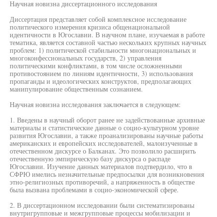
Научная новизна диссертационного исследования
Диссертация представляет собой комплексное исследование
политического измерения кризиса общенациональной
идентичности в Югославии. В научном плане, изучаемая в работе
тематика, является составной частью нескольких крупных научных
проблем: 1) политической стабильности многонациональных и
многоконфессиональных государств, 2) управления
политическими конфликтами, в том числе осложненными
противостоянием по линиям идентичности, 3) использования
пропаганды и идеологических конструктов, предполагающих
манипулирование общественным сознанием.
Научная новизна исследования заключается в следующем:
1. Введены в научный оборот ранее не задействованные архивные
материалы и статистические данные о социо-культурном уровне
развития Югославии, а также проанализированы научные работы
американских и европейских исследователей, малоизученные в
отечественном дискурсе о Балканах. Это позволило расширить
отечественную эмпирическую базу дискурса о распаде
Югославии. Изучение данных материалов подтвердило, что в
СФРЮ имелись незначительные предпосылки для возникновения
этно-религиозных противоречий, а напряженность в обществе
была вызвана проблемами в социо-экономической сфере.
2. В диссертационном исследовании были систематизированы
внутригрупповые и межгрупповые процессы мобилизации и