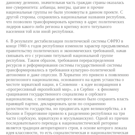
данному делению, значительная часть граждан страны оказалась
вне суверенитета: албанцы, венгры, цыгане и прочие
национальные группы не были упомянуты в данном проекте. С
другой стороны, сохранялись национальные названия республик,
что позволяло трансформировать критику в адрес политических
лидеров какого-либо региона в критику всего титульного
населения той или иной республики.
6. В результате дестабилизации политической системы СФРЮ в
конце 1980-х годов республики изменили характер предъявляемых
правительству политических и экономических требований, начав
связывать его с угрозами титульной национальной группе
республик. Таким образом, требования перераспределения
ресурсов и реформирования системы государственной системы
трансформировались в требования культурно-политической
автономии и даже сецессии. В Хорватии это привело к появлению
религиозного национализма, основанного на идеях усташства о
чистоте хорватской нации, в Словении - к идее возвращения в
«прогрессивный европейский мир», а в Сербии - к феномену
сращивания государственного социализма и сербского
национализма, с помощью которого можно было сохранить власть
правящей партии, декларировать цели по сохранению
целостности государства, но продвигать идеи великосербства, а в
Боснии и Герцеговине привело к разделению республики на три
части (сербскую, хорватскую и мусульманскую). Одной из причин
последовательного перехода к националистической риторике
является традиция авторитарного строя, в основе которого лежала
идея классовости, то есть социалистическая и националистическая