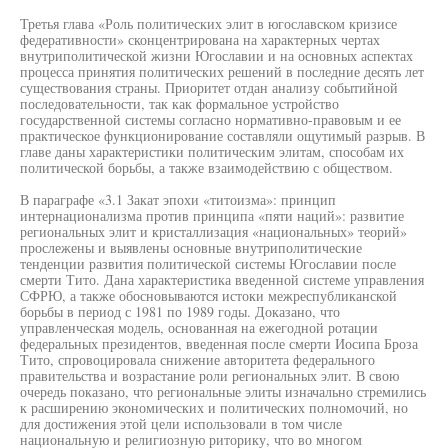
Третья глава «Роль политических элит в югославском кризисе
федеративности» сконцентрирована на характерных чертах
внутриполитической жизни Югославии и на основных аспектах
процесса принятия политических решений в последние десять лет
существования страны. Приоритет отдан анализу событийной
последовательности, так как формальное устройство
государственной системы согласно нормативно-правовым и ее
практическое функционирование составляли ощутимый разрыв. В
главе даны характеристики политическим элитам, способам их
политической борьбы, а также взаимодействию с обществом.
В параграфе «3.1 Закат эпохи «титоизма»: принцип
интернационализма против принципа «пяти наций»: развитие
региональных элит и кристаллизация «национальных» теорий»
прослежены и выявлены основные внутриполитические
тенденции развития политической системы Югославии после
смерти Тито. Дана характеристика введенной системе управления
СФРЮ, а также обосновываются истоки межреспубликанской
борьбы в период с 1981 по 1989 годы. Доказано, что
управленческая модель, основанная на ежегодной ротации
федеральных президентов, введенная после смерти Иосипа Броза
Тито, спровоцировала снижение авторитета федерального
правительства и возрастание роли региональных элит. В свою
очередь показано, что региональные элиты изначально стремились
к расширению экономических и политических полномочий, но
для достижения этой цели использовали в том числе
национальную и религиозную риторику, что во многом