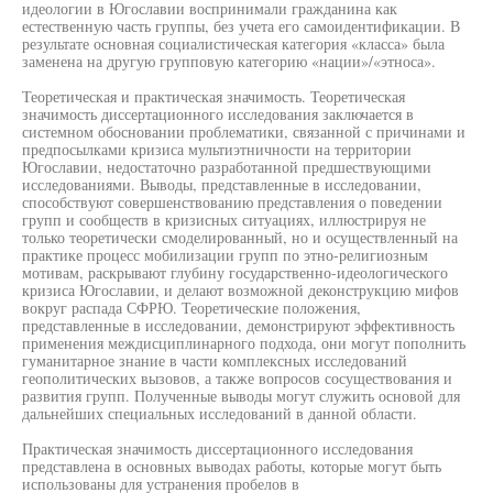
идеологии в Югославии воспринимали гражданина как
естественную часть группы, без учета его самоидентификации. В
результате основная социалистическая категория «класса» была
заменена на другую групповую категорию «нации»/«этноса».
Теоретическая и практическая значимость. Теоретическая
значимость диссертационного исследования заключается в
системном обосновании проблематики, связанной с причинами и
предпосылками кризиса мультиэтничности на территории
Югославии, недостаточно разработанной предшествующими
исследованиями. Выводы, представленные в исследовании,
способствуют совершенствованию представления о поведении
групп и сообществ в кризисных ситуациях, иллюстрируя не
только теоретически смоделированный, но и осуществленный на
практике процесс мобилизации групп по этно-религиозным
мотивам, раскрывают глубину государственно-идеологического
кризиса Югославии, и делают возможной деконструкцию мифов
вокруг распада СФРЮ. Теоретические положения,
представленные в исследовании, демонстрируют эффективность
применения междисциплинарного подхода, они могут пополнить
гуманитарное знание в части комплексных исследований
геополитических вызовов, а также вопросов сосуществования и
развития групп. Полученные выводы могут служить основой для
дальнейших специальных исследований в данной области.
Практическая значимость диссертационного исследования
представлена в основных выводах работы, которые могут быть
использованы для устранения пробелов в