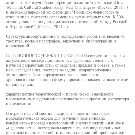
аспирантской научной конференции на английском языке «How
We Think Cultural Studies Today: New Challenges» (Москва, 2011 г.)
и на Международной конференции "Российско-черногорские
отношения в контексте современных гуманитарных наук. К 300-
летию установления дипломатических отношений между Россией
и Черногорией" (Москва, 2011 г.).
Структура диссертационного исследования состоит из введения,
трех глав, восьми параграфов, заключения, библиографии и
приложений.
II. ОСНОВНОЕ СОДЕРЖАНИЕ РАБОТЫ Во введении раскрыта
актуальность диссертационного исследования, степень его
научной разработанности, определены предмет и объект, а также
цель исследования, поставлены задачи, охарактеризована
эмпирическая база, определена научная новизна и
хронологические рамки, сформулированы положения, выносимые
на защиту, дана
характеристика теоретической и практической значимости
исследования, представлены результаты его апробации и структура
исследования.
В первой главе «Понятия «нация» и «идентичность» как
исследовательская модель для изучения политических
конфликтов» проведен всесторонний анализ понятий «нация» и
«идентичность», исследованы аргументы и выводы различных
политологических теорий, относящихся к данной проблематике.