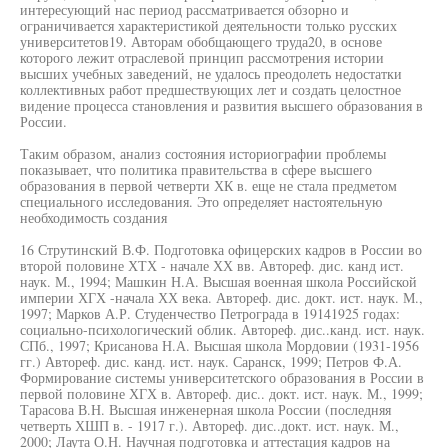
интересующий нас период рассматривается обзорно и
ограничивается характеристикой деятельности только русских
университетов19. Авторам обобщающего труда20, в основе
которого лежит отраслевой принцип рассмотрения истории
высших учебных заведений, не удалось преодолеть недостатки
коллективных работ предшествующих лет и создать целостное
видение процесса становления и развития высшего образования в
России.
Таким образом, анализ состояния историографии проблемы
показывает, что политика правительства в сфере высшего
образования в первой четверти ХК в. еще не стала предметом
специального исследования. Это определяет настоятельную
необходимость создания
16 Струтинский В.Ф. Подготовка офицерских кадров в России во
второй половине ХТХ - начале ХХ вв. Автореф. дис. канд ист.
наук. М., 1994; Машкин Н.А. Высшая военная школа Российской
империи ХГХ -начала ХХ века. Автореф. дис. докт. ист. наук. М.,
1997; Марков А.Р. Студенчество Петрограда в 19141925 годах:
социально-психологический облик. Автореф. дис..канд. ист. наук.
СПб., 1997; Крисанова Н.А. Высшая школа Мордовии (1931-1956
гг.) Автореф. дис. канд. ист. наук. Саранск, 1999; Петров Ф.А.
Формирование системы университетского образования в России в
первой половине ХГХ в. Автореф. дис.. докт. ист. наук. М., 1999;
Тарасова В.Н. Высшая инженерная школа России (последняя
четверть ХШП в. - 1917 г.). Автореф. дис..докт. ист. наук. М.,
2000; Лаута О.Н. Научная подготовка и аттестация кадров на