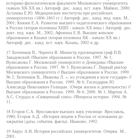
историко-филологическом факультете Московского университета
(начало ХК-ХХ вв.) Автореф. дис. .канд. ист. наук. Майкоп, 2000;
Астахова Е.Ю. Медицинские институты при российских
университетах (1806-1863 гг.) Автореф. дис.. канд. мед. наук. М.,
2001; Князев Е.А. Развитие высшего педагогического образования
в России (вторая половина ХШП - начало ХХ века.) Автореф. дис.
докт. пед. наук. М., 2002; Афонина Е.В. Высшее женское
образование в Казани (вторая половина ХК - начало ХХ вв.)
Автореф. дис.. канд. ист. наук. Казань, 2002 и др.
17 Хотеенков В., Чернета В. Министр просвещения граф П.В.
Завадовский //Высшее образование в России. 1997. № 1;
Вулисанова Г. Московский университет и Демидовы //Высшее
образование в России. 1997. № 3; Вулисанова Г. Первый ректор
Московского университета // Высшее образование в России. 1999.
№ 2; Хотеенков В., Иванова Л. «. из угождения к воле государя» //
Высшее образования в России. 1999. № 6; Господарик Ю.
Александр Николаевич Голицын. (Очерк жизни и деятельности) //
Высшее образование в России. 1999. № 6; 2000. № 1; Мартин А.
А.С. Стурдза и «Священный союз» //Вопросы истории. 1994. №
11.
18 Егоров С.А. Ярославское высших наук училище. Ярославль,
1980; Егоров А.Д. «История лицеев в России от основания до
закрытия (даты, события, факты). Иваново, 1992.
19 Аврус А.И. История российских университетов. Очерки. М.,
2001.