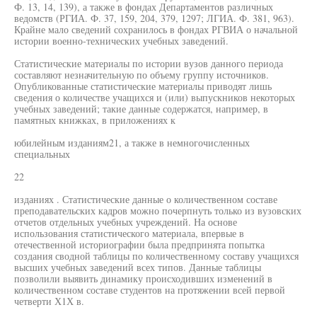
Ф. 13, 14, 139), а также в фондах Департаментов различных
ведомств (РГИА. Ф. 37, 159, 204, 379, 1297; ЛГИА. Ф. 381, 963).
Крайне мало сведений сохранилось в фондах РГВИА о начальной
истории военно-технических учебных заведений.
Статистические материалы по истории вузов данного периода
составляют незначительную по объему группу источников.
Опубликованные статистические материалы приводят лишь
сведения о количестве учащихся и (или) выпускников некоторых
учебных заведений; такие данные содержатся, например, в
памятных книжках, в приложениях к
юбилейным изданиям21, а также в немногочисленных
специальных
22
изданиях . Статистические данные о количественном составе
преподавательских кадров можно почерпнуть только из вузовских
отчетов отдельных учебных учреждений. На основе
использования статистического материала, впервые в
отечественной историографии была предпринята попытка
создания сводной таблицы по количественному составу учащихся
высших учебных заведений всех типов. Данные таблицы
позволили выявить динамику происходивших изменений в
количественном составе студентов на протяжении всей первой
четверти Х1Х в.