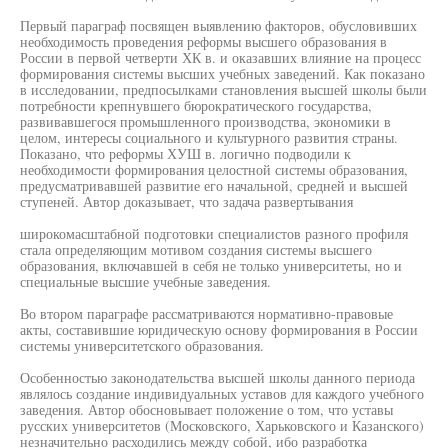
Первый параграф посвящен выявлению факторов, обусловивших
необходимость проведения реформы высшего образования в
России в первой четверти ХК в. и оказавших влияние на процесс
формирования системы высших учебных заведений. Как показано
в исследовании, предпосылками становления высшей школы были
потребности крепнувшего бюрократического государства,
развивавшегося промышленного производства, экономики в
целом, интересы социального и культурного развития страны.
Показано, что реформы ХУШ в. логично подводили к
необходимости формирования целостной системы образования,
предусматривавшей развитие его начальной, средней и высшей
ступеней. Автор доказывает, что задача развертывания
широкомасштабной подготовки специалистов разного профиля
стала определяющим мотивом создания системы высшего
образования, включавшей в себя не только университеты, но и
специальные высшие учебные заведения.
Во втором параграфе рассматриваются нормативно-правовые
акты, составившие юридическую основу формирования в России
системы университетского образования.
Особенностью законодательства высшей школы данного периода
являлось создание индивидуальных уставов для каждого учебного
заведения. Автор обосновывает положение о том, что уставы
русских университетов (Московского, Харьковского и Казанского)
незначительно расходились между собой, ибо разработка