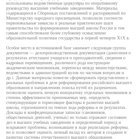
использованы ведомственные циркуляры по оперативному
руководству высшими учебными заведениями. Материалы,
содержащиеся в Сборниках постановлений и распоряжений по
Министерству народного просвещения, позволили соотнести
первоначальные замыслы и реальные практические шаги
правительства по формированию высшей школы России и тем
самым способствовали более глубокому осмыслению
образовательной политики государства в первой четверти Х1Х в.
Особое место в источниковой базе занимает следующая группа
документов — делопроизводственная документация (донесения о
результатах аттестации учащихся и преподавателей, сведения о
кадровых перемещениях, различного рода инструкции
академическим чиновникам, переписка между министерствами,
ведомствами и администрацией вузов по частным вопросам и
др.). Данные материалы помогли сформировать представление о
реальных проблемах в деле реформирования российского высшего
образования и направлениях поиска путей их разрешения,
позволили оценить личную инициативу отдельных чиновников и
степень эффективности принимаемых мер, определить
стимулирующие и тормозящие факторы в развитии высшей
школы, отразившиеся на темпах хода реформы и ее результатах.
Доклады и конфиденциальные записки (сановников,
общественных деятелей, ученых) не только отражают состояние
дел в высших учебных заведениях в определенный период и
вскрывают проблемы, возникавшие в ходе реализации реформы,
но и позволяют оценить личный вклад их авторов в создание и
развитие системы отечественного высшего образования.