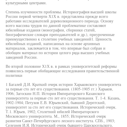
культурными центрами.
Степень изученности проблемы. Историография высшей школы
России первой четверти Х1Х в. представлена прежде всего
работами исследователей дореволюционного периода. Основу
всего массива трудов по данной проблематике составляют
юбилейные издания (монографии, сборники статей,
биографические словари преподавателей и др.), приуроченные
преимущественно к столетию учебных заведений1. Ценность
юбилейных изданий, написанных на основе архивных
материалов, заключается в том, что впервые был собран и
обобщен материал по истории целого ряда высших учебных
заведений России.
Во второй половине Х1Х в. в рамках университетской реформы
появились первые обобщающие исследования правительственной
политики
1 Багалей Д.И. Краткий очерк истории Харьковского университета
за первые сто лет его существования. (1805-1905 гг.) Харьков,
1906; Загоскин Н.П. История Императорского Казанского
университета за первые сто лет его существования. Т. 1-4. Казань,
1902-1904; Петухов Е.В. Юрьевский, бывший Дерптский,
университет за сто лет его существования. Исторический очерк.
Т.1. Юрьев, 1902; Столетний юбилей Императорского
Московского университета. М., 1855; Исторический очерк
развития Санкт-Петербургского лесного института. СПб., 1903;
Селезнев И.Я. Исторический очерк бывшего Царскосельского,