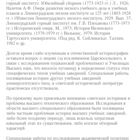
горный институт. Юбилейный сборник (1773-1923 гг.) Л., 1926;
Налетов А.Ф. Очерк развития лесного учебного дела и учебных
планов в Ленинградском лесном институте за 125 лет (1803-1928
гг.) //Известия Ленинградского лесного института, 1929. Вып. 37;
Ленинградский горный институт им. Г.В. Плеханова (1773-1973
гг.) Исторический очерк. М., 1973; История Виленского
университета. (1579-1979 гг.) Вильнюс, 1979; История
Тартусского университета. (Под ред. К. Сийливаска). Таллин,
1982 и др.
Долгое время слабо изученным в отечественной историографии
оставался вопрос о лицеях (за исключением Царскосельского, в
связи с исследованием пушкинской проблематики) и Училищах
Высших наук, что вносило путаницу в определение статуса этих
специфических типов учебных заведений. Специальные работы,
посвященные истории других учебных заведений
университетского типа, в советской исторической литературе
практически отсутствовали.
По-прежнему мало привлекали внимание советских историков и
проблемы высшего технического образования. Исследования в
области высшего специального образования были посвящены
либо частным проблемам истории высших учебных заведений,
либо более позднему периоду, лишь вскользь затрагивая
начальный этап их существования, либо носили обзорный
характер8.
Специальные работы по исследованию академической политики