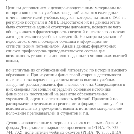
Ценным дополнением к делопроизводственным материалам по
истории конкретных учебных заведений являются ежегодные
отчеты попечителей учебных округов, которые, начиная с 1805 г.,
регулярно поступали в МНП. Недостатком их на данном этапе
было отсутствие единой структуры документа, вследствие чего
обнаруживается фрагментарность сведений о некоторых аспектах
жизнедеятельности учебных заведений. Несмотря на указанный
недостаток, отчеты обладают большим информационно-
статистическим потенциалом. Анализ данных формулярных
списков профессорско-преподавательского состава дал
возможность уточнить и дополнить данные о чиновниках высшей
школы,
почерпнутые из опубликованной литературы по истории высшего
образования. При изучении финансовой стороны деятельности
правительства наряду с изучением штатов высших учебных
заведений рассматривались финансовые отчеты. Содержащиеся в
них сведения позволили определить основные источники
финансовых поступлений на развитие образовательных
учреждений, оценить оперативность действий Правлений по
распоряжению денежными средствами и формированию учебно-
вспомогательных учреждений, выявить истинное материальное
положение преподавателей и студентов и т.д.
Делопроизводственные материалы хранятся главным образом в
фондах Департамента народного просвещения (РГИА. Ф. 733,
744, 732), попечителей учебных округов (РГИА. Ф. 733, ЛГИА.