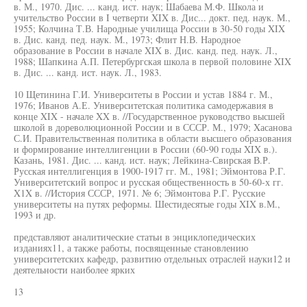
в. М., 1970. Дис. ... канд. ист. наук; Шабаева М.Ф. Школа и
учительство России в I четверти XIX в. Дис... докт. пед. наук. М.,
1955; Колчина Т.В. Народные училища России в 30-50 годы XIX
в. Дис. канд. пед. наук. М., 1973; Флит Н.В. Народное
образование в России в начале XIX в. Дис. канд. пед. наук. Л.,
1988; Шапкина А.П. Петербургская школа в первой половине XIX
в. Дис. ... канд. ист. наук. Л., 1983.
10 Щетинина Г.И. Университеты в России и устав 1884 г. М.,
1976; Иванов А.Е. Университетская политика самодержавия в
конце XIX - начале XX в. //Государственное руководство высшей
школой в дореволюционной России и в СССР. М., 1979; Xасанова
С.И. Правительственная политика в области высшего образования
и формирование интеллигенции в России (60-90 годы XIX в.).
Казань, 1981. Дис. ... канд. ист. наук; Лейкина-Свирская В.Р.
Русская интеллигенция в 1900-1917 гг. М., 1981; Эймонтова Р.Г.
Университетский вопрос и русская общественность в 50-60-х гг.
X1X в. //История СССР, 1971. № 6; Эймонтова Р.Г. Русские
университеты на путях реформы. Шестидесятые годы XIX в.М.,
1993 и др.
представляют аналитические статьи в энциклопедических
изданиях11, а также работы, посвященные становлению
университетских кафедр, развитию отдельных отраслей науки12 и
деятельности наиболее ярких
13