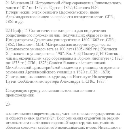
21 Михневич И. Исторический обзор сорокалетия Ришельевского
лицея с 1817 по 1857 гг. Одесса, 1857; Селезнев И.Я.
Исторический очерк бывшего Царскосельского, ныне
Александровского лицея за первое его пятидесятилетие. СПб.,
1861 и др.
22 Пфафф Г. Статистические материалы для определения
общественного положения лиц, получивших образование в
Императорском Дерптском университете в 1802-1862 гг. СПб.,
1862; Носалевич М.И. Материалы для истории студенчества
Харьковского университета за 100 лет (1805-1905 гг.) //Записки
Харьковского университета, 1907. Кн. 3, 4; Планер Д.И. Список
лицам, окончившим курс образования в Горном институте (с 1823
по 1873 гг.) СПб., 1873; Списки бывших воспитанников
Михайловской артиллерийской академии и училища со времени
основания Артиллерийского училища в 1820 г. СПб., 1870;
Список лиц, окончивших курс наук в Институте Инженеров
Путей Сообщения императора Александра 1. СПб., 1883.
Следующую группу составили источники личного
происхождения:
23
воспоминания современников , частные письма государственных
и общественных деятелей24. Воспоминания студентов за редким
исключением носят односторонний характер, так как главным
образом содержат сведения о преподавателях вузов. Имевшаяся в