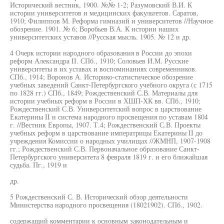
Исторический вестник, 1900. №№ 1-2; Разумовский В.И. К
истории университетов и медицинских факультетов. Саратов,
1910; Филиппов М. Реформа гимназий и университетов //Научное
обозрение. 1901. № 6; Воробьев В.А. К истории наших
университетских уставов //Русская мысль. 1905. № 12 и др.
4 Очерк истории народного образования в России до эпохи
реформ Александра II. СПб., 1910; Соловьев И.М. Русские
университеты в их уставах и воспоминаниях современников.
СПб., 1914; Воронов А. Историко-статистическое обозрение
учебных заведений Санкт-Петербургского учебного округа (с 1715
по 1828 гг.) СПб., 1849; Рождественский С.В. Материалы для
истории учебных реформ в России в ХШП-ХК вв. СПб., 1910;
Рождественский С.В. Университетский вопрос в царствование
Екатерины II и система народного просвещения по уставам 1804
г. //Вестник Европы, 1907. Т.4; Рождественский С.В. Проекты
учебных реформ в царствование императрицы Екатерины II до
учреждения Комиссии о народных училищах //ЖМНП, 1907-1908
гг.; Рождественский С.В. Первоначальное образование Санкт-
Петербургского университета 8 февраля 1819 г. и его ближайшая
судьба. Пг., 1919 и
др.
5 Рождественский С. В. Исторический обзор деятельности
Министерства народного просвещения (18021902). СПб., 1902.
содержащий комментарии к основным законодательным и