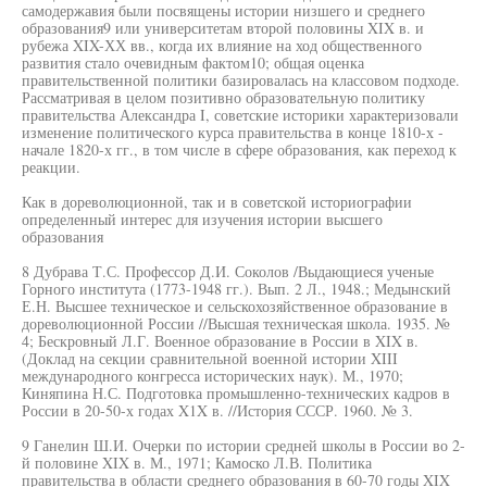
самодержавия были посвящены истории низшего и среднего
образования9 или университетам второй половины XIX в. и
рубежа XIX-ХХ вв., когда их влияние на ход общественного
развития стало очевидным фактом10; общая оценка
правительственной политики базировалась на классовом подходе.
Рассматривая в целом позитивно образовательную политику
правительства Александра I, советские историки характеризовали
изменение политического курса правительства в конце 1810-х -
начале 1820-х гг., в том числе в сфере образования, как переход к
реакции.
Как в дореволюционной, так и в советской историографии
определенный интерес для изучения истории высшего
образования
8 Дубрава Т.С. Профессор Д.И. Соколов /Выдающиеся ученые
Горного института (1773-1948 гг.). Вып. 2 Л., 1948.; Медынский
Е.Н. Высшее техническое и сельскохозяйственное образование в
дореволюционной России //Высшая техническая школа. 1935. №
4; Бескровный Л.Г. Военное образование в России в XIX в.
(Доклад на секции сравнительной военной истории XIII
международного конгресса исторических наук). М., 1970;
Киняпина Н.С. Подготовка промышленно-технических кадров в
России в 20-50-х годах X1X в. //История СССР. 1960. № 3.
9 Ганелин Ш.И. Очерки по истории средней школы в России во 2-
й половине XIX в. М., 1971; Камоско Л.В. Политика
правительства в области среднего образования в 60-70 годы XIX