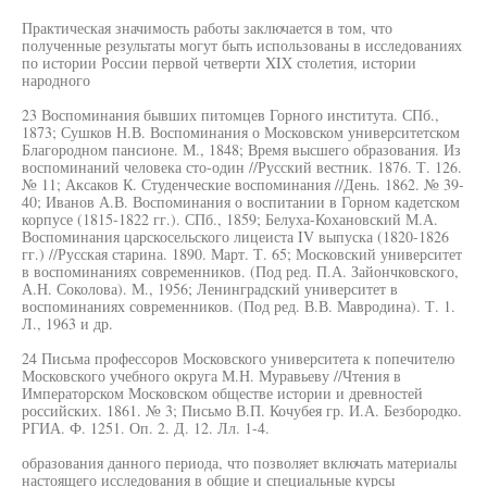
Практическая значимость работы заключается в том, что
полученные результаты могут быть использованы в исследованиях
по истории России первой четверти XIX столетия, истории
народного
23 Воспоминания бывших питомцев Горного института. СПб.,
1873; Сушков Н.В. Воспоминания о Московском университетском
Благородном пансионе. М., 1848; Время высшего образования. Из
воспоминаний человека сто-один //Русский вестник. 1876. Т. 126.
№ 11; Аксаков К. Студенческие воспоминания //День. 1862. № 39-
40; Иванов А.В. Воспоминания о воспитании в Горном кадетском
корпусе (1815-1822 гг.). СПб., 1859; Белуха-Кохановский М.А.
Воспоминания царскосельского лицеиста IV выпуска (1820-1826
гг.) //Русская старина. 1890. Март. Т. 65; Московский университет
в воспоминаниях современников. (Под ред. П.А. Зайончковского,
А.Н. Соколова). М., 1956; Ленинградский университет в
воспоминаниях современников. (Под ред. В.В. Мавродина). Т. 1.
Л., 1963 и др.
24 Письма профессоров Московского университета к попечителю
Московского учебного округа М.Н. Муравьеву //Чтения в
Императорском Московском обществе истории и древностей
российских. 1861. № 3; Письмо В.П. Кочубея гр. И.А. Безбородко.
РГИА. Ф. 1251. Оп. 2. Д. 12. Лл. 1-4.
образования данного периода, что позволяет включать материалы
настоящего исследования в общие и специальные курсы