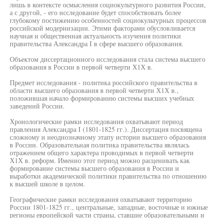
лишь в контексте осмысления социокультурного развития России,
а с другой, - его исследование будет способствовать более
глубокому постижению особенностей социокультурных процессов
российской модернизации. Этими факторами обусловливается
научная и общественная актуальность изучения политики
правительства Александра I в сфере высшего образования.
Объектом диссертационного исследования стала система высшего
образования в России в первой четверти Х1Х в.
Предмет исследования - политика российского правительства в
области высшего образования в первой четверти Х1Х в.,
положившая начало формированию системы высших учебных
заведений России.
Хронологические рамки исследования охватывают период
правления Александра I (1801-1825 гг.). Диссертация посвящена
сложному и неоднозначному этапу истории высшего образования
в России. Образовательная политика правительства являлась
отражением общего характера проводимых в первой четверти
Х1Х в. реформ. Именно этот период можно расценивать как
формирование системы высшего образования в России и
выработки академической политики правительства по отношению
к высшей школе в целом.
Географические рамки исследования охватывают территорию
России 1801-1825 гг., центральные, западные, восточные и южные
регионы европейской части страны, ставшие образовательными и