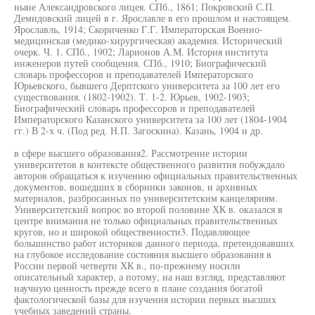
ныне Александровского лицея. СПб., 1861; Покровский С.П.
Демидовский лицей в г. Ярославле в его прошлом и настоящем.
Ярославль, 1914; Скориченко Г.Г. Императорская Военно-
медицинская (медико-хирургическая) академия. Исторический
очерк. Ч. 1. СПб., 1902; Ларионов А.М. История института
инженеров путей сообщения. СПб., 1910; Биографический
словарь профессоров и преподавателей Императорского
Юрьевского, бывшего Дерптского университета за 100 лет его
существования. (1802-1902). Т. 1-2. Юрьев, 1902-1903;
Биографический словарь профессоров и преподавателей
Императорского Казанского университета за 100 лет (1804-1904
гг.) В 2-х ч. (Под ред. Н.П. Загоскина). Казань, 1904 и др.
в сфере высшего образования2. Рассмотрение истории
университетов в контексте общественного развития побуждало
авторов обращаться к изучению официальных правительственных
документов, вошедших в сборники законов, и архивных
материалов, разбросанных по университетским канцеляриям.
Университетский вопрос во второй половине ХК в. оказался в
центре внимания не только официальных правительственных
кругов, но и широкой общественности3. Подавляющее
большинство работ историков данного периода, претендовавших
на глубокое исследование состояния высшего образования в
России первой четверти ХК в., по-прежнему носили
описательный характер, а потому, на наш взгляд, представляют
научную ценность прежде всего в плане создания богатой
фактологической базы для изучения истории первых высших
учебных заведений страны.