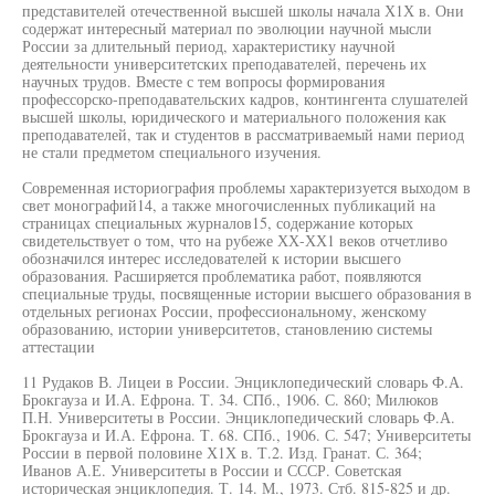
представителей отечественной высшей школы начала Х1Х в. Они
содержат интересный материал по эволюции научной мысли
России за длительный период, характеристику научной
деятельности университетских преподавателей, перечень их
научных трудов. Вместе с тем вопросы формирования
профессорско-преподавательских кадров, контингента слушателей
высшей школы, юридического и материального положения как
преподавателей, так и студентов в рассматриваемый нами период
не стали предметом специального изучения.
Современная историография проблемы характеризуется выходом в
свет монографий14, а также многочисленных публикаций на
страницах специальных журналов15, содержание которых
свидетельствует о том, что на рубеже ХХ-ХХ1 веков отчетливо
обозначился интерес исследователей к истории высшего
образования. Расширяется проблематика работ, появляются
специальные труды, посвященные истории высшего образования в
отдельных регионах России, профессиональному, женскому
образованию, истории университетов, становлению системы
аттестации
11 Рудаков В. Лицеи в России. Энциклопедический словарь Ф.А.
Брокгауза и И.А. Ефрона. Т. 34. СПб., 1906. С. 860; Милюков
П.Н. Университеты в России. Энциклопедический словарь Ф.А.
Брокгауза и И.А. Ефрона. Т. 68. СПб., 1906. С. 547; Университеты
России в первой половине Х1Х в. Т.2. Изд. Гранат. С. 364;
Иванов А.Е. Университеты в России и СССР. Советская
историческая энциклопедия. Т. 14. М., 1973. Стб. 815-825 и др.