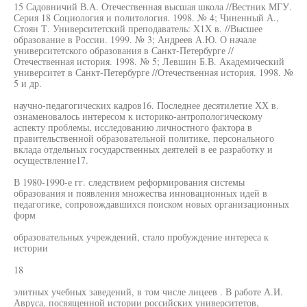
15 Садовничий В.А. Отечественная высшая школа //Вестник МГУ.
Серия 18 Социология и политология. 1998. № 4; Чиненный А.,
Стоян Т. Университетский преподаватель: Х1Х в. //Высшее
образование в России. 1999. № 3; Андреев А.Ю. О начале
университетского образования в Санкт-Петербурге //
Отечественная история. 1998. № 5; Левшин Б.В. Академический
университет в Санкт-Петербурге //Отечественная история. 1998. №
5 и др.
научно-педагогических кадров16. Последнее десятилетие ХХ в.
ознаменовалось интересом к историко-антропологическому
аспекту проблемы, исследованию личностного фактора в
правительственной образовательной политике, персонального
вклада отдельных государственных деятелей в ее разработку и
осуществление17.
В 1980-1990-е гг. следствием реформирования системы
образования и появления множества инновационных идей в
педагогике, сопровождавшихся поиском новых организационных
форм
образовательных учреждений, стало пробуждение интереса к
истории
18
элитных учебных заведений, в том числе лицеев . В работе А.И.
Авруса, посвященной истории российских университетов,