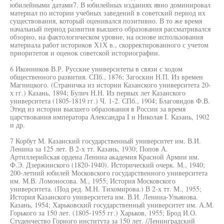
юбилейными датами7. В юбилейных изданиях явно доминировал
материал по истории учебных заведений в советский период их
существования, который оценивался позитивно. В то же время
начальный период развития высшего образования рассматривался
обзорно, на фактологическом уровне, на основе использования
материала работ историков Х1Х в., скорректированного с учетом
приоритетов и оценок советской историографии.
6 Иконников В.Р. Русские университеты в связи с ходом
общественного развития. СПб., 1876; Загоскин Н.П. Из времен
Магницкого. (Страничка из истории Казанского университета 20-
х гг.) Казань, 1894; Булич Н.Н. Из первых лет Казанского
университета (1805-1819 гг.) Ч. 1-2. СПб., 1904; Благовидов Ф.В.
Этюд из истории высшего образования в России за время
царствования императора Александра I и Николая I. Казань, 1902
и др.
7 Корбут М. Казанский государственный университет им. В.И.
Ленина за 125 лет. В 2-х тт. Казань, 1930; Попов А.
Артиллерийская ордена Ленина академия Красной Армии им.
Ф.Э. Дзержинского (1820-1940). Исторический очерк. М., 1940;
200-летний юбилей Московского государственного университета
им. М.В. Ломоносова. М., 1955; История Московского
университета. (Под ред. М.Н. Тихомирова.) В 2-х тт. М., 1955;
История Казанского университета им. В.И. Ленина-Ульянова.
Казань, 1954; Харьковский государственный университет им. А.М.
Горького за 150 лет. (1805-1955 гг.) Харьков, 1955; Брод И.О.
Студенчество Горного института за 150 лет. /Ленинградский