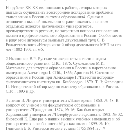
На рубеже ХК-ХХ вв. появились работы, авторы которых
пытались осуществить всестороннее исследование проблемы
становления в России системы образования4. Однако в
отношении высшей школы они ограничивались анализом
отдельных аспектов деятельности университетов,
преимущественно русских, не затрагивая вопросы становления
высшего профессионального образования в России. Особое место
в ряду этой литературы занимает двухтомный труд С. В.
Рождественского «Исторический обзор деятельности МНП за сто
лет (1802-1902 гг.)»5,
2 Иконников В.Р. Русские университеты в связи с ходом
общественного развития. СПб., 1876; Сухомлинов М.И.
Материалы для истории образования в России в царствование
императора Александра I. СПб., 1866; Аристов Н. Состояние
образования в России при Александре I //Известия историко-
филологического института кн. Безбородко. 1879. Т. 3; Ферлюдин
П. Исторический обзор мер по высшему образованию в России.
СПб., 1893 и др.
3 Лялин В. Лицеи и университеты //Наше время, 1860. № 48; К
вопросу об ученом или факультетском образовании в
университете //Гражданин. 1874, № 16; Как был открыт
Харьковский университет //Петербургские ведомости, 1892. № 32;
Яновский К. Еще раз о наших высших учебных заведениях и об
университетах в особенности //Русская школа. 1899. № 10;
Глинский Б.Б. Университетские уставы (17551884 гг.) //