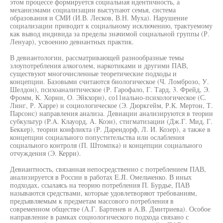
этом процессе формируется социальная идентичность, а
механизмами социализации выступают семья, система
образования и СМИ (И.В. Лесков, В.Н. Муха). Нарушение
социализации приводит к социальному исключению, трактуемому
как вывод индивида за пределы значимой социальной группы (Р.
Ленуар), усвоению девиантных практик.
В девиантологии, рассматривающей разнообразные темы
злоупотребления алкоголем, наркотиками и другими ПАВ,
существуют многочисленные теоретические подходы и
концепции. Базовыми считаются биологическое (Ч. Ломброзо, У.
Шелдон), психоаналитическое (Р. Гарофало, Г. Тард, 3. Фрейд, Э.
Фромм, К. Хорни, О. Эйкхорн), со11иально-психологическое (С.
Линг, Р. Харре) и социологическое (Э. Дюркгейм, Р.К. Мертон, Т.
Парсонс) направления анализа. Девиации анализируются в теории
субкультур (P.A. Клауорд, А. Коэн), стигматизации (Дж.Г. Мид, Г.
Беккер), теории конфликта (Р. Дарендорф, Л. И. Козер), а также в
концепции социального попустительства или ослабления
социального контроля (П. Штомпка) и концепции социального
отчуждения (Э. Керри).
Девиантность, связанная непосредственно с потреблением ПАВ,
анализируется в России в работах E.JI. Омельченко. В иных
подходах, ссылаясь на теорию потребления П. Бурдье, ПАВ
называются средствами, которые удовлетворяют требованиям,
предъявляемым к предметам массового потребления в
современном обществе (А.Г. Бартенев и A.B. Дмитриева). Особое
направление в рамках социологического подхода связано с