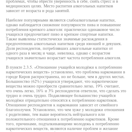
проблемах, чтобы обрести уверенность в себе, снять стресс и в
медицинских целях. Место распития алкогольных напитков
зависит от возраста и рода занятий.
Наиболее популярными являются слабоалкогольные напитки,
однако наблюдается снижение популярности пива и повышение
потребления крепкого алкоголя: практически одинаковое число
учащихся предпочитают пиво и крепкие спиртные напитки.
Также выявлены статистически значимые расхождения в
предпочтениях алкогольных напитков среди юношей и девушек.
Доля респондентов, потреблявших алкогольные напитки от
одного раза в месяц и чаще, невелика, однако с возрастом
учащихся значительно возрастает частота потребления алкоголя.
В пункте 2.3.5. «Отношение учащейся молодёжи к потреблению
наркотических веществ» установлено, что проблема наркомании в
городе Киров распространена, но не больше, чем в других местах.
Большинство (62%) учащихся утверждают, что наркотические
вещества можно приобрести сравнительно легко, 19% считают,
что очень легко, 16% и 3% респондентов ответили, что сделать это
трудно и очень трудно. Подавляющее большинство учащейся
молодёжи отрицательно относятся к потреблению наркотиков.
Отношение респондентов к наркомании зависит от семейного
благополучия. Установлено, что чем хуже у молодежи отношения
с родителями, тем выше вероятность нейтрального или
положительного отношения к потреблению наркотиков. Кроме
того, причинами, подталкивающими молодежь к потреблению
наркотических веществ, являются наличие проблем и желание