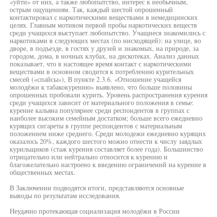
«уйти» от них, а также любопытство, интерес к необычным,
острым ощущениям. Так, каждый шестой опрошенный
контактировал с наркотическими веществами в немедицинских
целях. Главным мотивом первой пробы наркотических веществ
среди учащихся выступает любопытство. Учащиеся знакомились с
наркотиками в следующих местах (по нисходящей): на улице, во
дворе, в подъезде, в гостях у друзей и знакомых, на природе, за
городом, дома, в ночных клубах, на дискотеках. Анализ данных
показывает, что в настоящее время контакт с наркотическими
веществами в основном сводится к потреблению курительных
смесей («спайсы»), В пункте 2.3.6. «Отношение учащейся
молодёжи к табакокурению» выявлено, что больше половины
опрошенных пробовали курить. Уровень распространения курения
среди учащихся зависит от материального положения в семье:
курение кальяна популярнее среди респондентов в группах с
наиболее высоким семейным достатком; больше всего ежедневно
курящих сигареты в группе респондентов с материальным
положением ниже среднего. Среди молодежи ежедневно курящих
оказалось 20%, каждого шестого можно отнести к числу заядлых
курильщиков (стаж курения составляет более года). Большинство
отрицательно или нейтрально относится к курению и
благожелательно настроено к введению ограничений на курение в
общественных местах.
В Заключении подводятся итоги, представляются основные
выводы по результатам исследования.
Неудачно протекающая социализация молодёжи в России