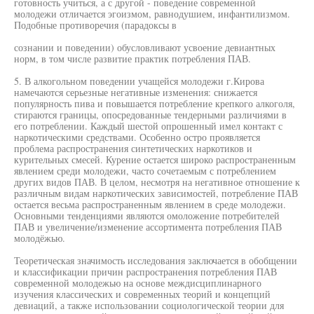
готовность учиться, а с другой - поведение современной
молодежи отличается эгоизмом, равнодушием, инфантилизмом.
Подобные противоречия (парадоксы в
сознании и поведении) обусловливают усвоение девиантных
норм, в том числе развитие практик потребления ПАВ.
5. В алкогольном поведении учащейся молодежи г.Кирова
намечаются серьезные негативные изменения: снижается
популярность пива и повышается потребление крепкого алкоголя,
стираются границы, опосредованные тендерными различиями в
его потреблении. Каждый шестой опрошенный имел контакт с
наркотическими средствами. Особенно остро проявляется
проблема распространения синтетических наркотиков и
курительных смесей. Курение остается широко распространенным
явлением среди молодежи, часто сочетаемым с потреблением
других видов ПАВ. В целом, несмотря на негативное отношение к
различным видам наркотических зависимостей, потребление ПАВ
остается весьма распространенным явлением в среде молодежи.
Основными тенденциями являются омоложение потребителей
ПАВ и увеличение/изменение ассортимента потребления ПАВ
молодёжью.
Теоретическая значимость исследования заключается в обобщении
и классификации причин распространения потребления ПАВ
современной молодежью на основе междисциплинарного
изучения классических и современных теорий и концепций
девиаций, а также использовании социологической теории для