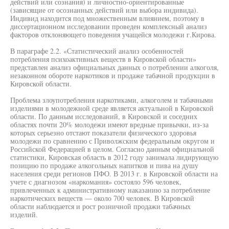
действий или сознания) и личностно-ориентированные
(зависящие от осознанных действий или выбора индивида).
Индивид находится под множественным влиянием, поэтому в
диссертационном исследовании проведен комплексный анализ
факторов отклоняющего поведения учащейся молодежи г.Кирова.
В параграфе 2.2. «Статистический анализ особенностей
потребления психоактивных веществ в Кировской области»
представлен анализ официальных данных о потреблении алкоголя,
незаконном обороте наркотиков и продаже табачной продукции в
Кировской области.
Проблема злоупотребления наркотиками, алкоголем и табачными
изделиями в молодежной среде является актуальной в Кировской
области. По данным исследований, в Кировской и соседних
областях почти 20% молодежи имеют вредные привычки, из-за
которых серьезно отстают показатели физического здоровья
молодежи по сравнению с Приволжским федеральным округом и
Российской Федерацией в целом. Согласно данным официальной
статистики, Кировская область в 2012 году занимала лидирующую
позицию по продаже алкогольных напитков и пива на душу
населения среди регионов ПФО. В 2013 г. в Кировской области на
учете с диагнозом «наркомания» состояло 596 человек,
привлеченных к административному наказанию за потребление
наркотических веществ — около 700 человек. В Кировской
области наблюдается и рост розничной продажи табачных
изделий.