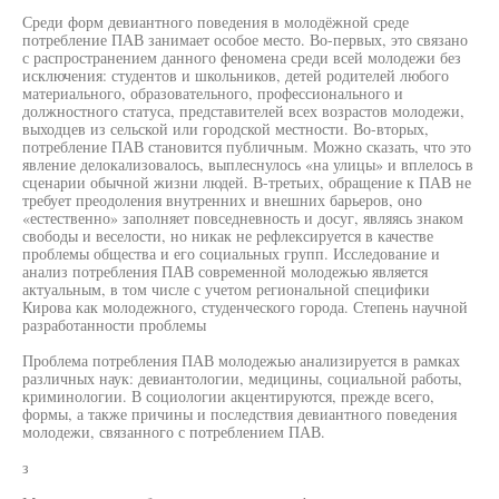
Среди форм девиантного поведения в молодёжной среде
потребление ПАВ занимает особое место. Во-первых, это связано
с распространением данного феномена среди всей молодежи без
исключения: студентов и школьников, детей родителей любого
материального, образовательного, профессионального и
должностного статуса, представителей всех возрастов молодежи,
выходцев из сельской или городской местности. Во-вторых,
потребление ПАВ становится публичным. Можно сказать, что это
явление делокализовалось, выплеснулось «на улицы» и вплелось в
сценарии обычной жизни людей. В-третьих, обращение к ПАВ не
требует преодоления внутренних и внешних барьеров, оно
«естественно» заполняет повседневность и досуг, являясь знаком
свободы и веселости, но никак не рефлексируется в качестве
проблемы общества и его социальных групп. Исследование и
анализ потребления ПАВ современной молодежью является
актуальным, в том числе с учетом региональной специфики
Кирова как молодежного, студенческого города. Степень научной
разработанности проблемы
Проблема потребления ПАВ молодежью анализируется в рамках
различных наук: девиантологии, медицины, социальной работы,
криминологии. В социологии акцентируются, прежде всего,
формы, а также причины и последствия девиантного поведения
молодежи, связанного с потреблением ПАВ.
з