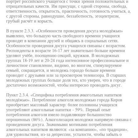
портрет российского учащегося с точки зрения положительных и
отрицательных качеств. Им присущи, с одной стороны, свобода,
ответственность, открытость, практичность, готовность учиться, а,
с другой стороны, равнодушие, беззаботность, эгоцентризм,
грубый расчёт и корысть.
В пункте 2.3.3. «Особенности проведения досуга молодёжью»
выявлено, что большую часть свободного времени учащиеся
проводят в компании друзей и общаясь в социальных сетях.
Особенности проведения досуга учащихся связаны с возрастом.
Респонденты в возрасте 16-17 лет значительно больше времени
уделяют учёбе, посещению секций, кружков. В молодежных
группах 18-19 лет и 20-24 года интенсивное профессиональное и
личностное становление, видимо, во многом, стимулируемое
семьей, сокращается, и молодежь гораздо больше времени
проводит с друзьями или за просмотром телевизора. В старших
молодежных группах больше доля тех, кто уверен, что в городе
достаточно возможностей, чтобы интересно проводить досуг.
Пункт 2.3.4. «Специфика потребления ачкоголъных напитков
молодёжью». Потребление алкоголя молодежью города Киров
приобретает массовый характер: более половины учащихся
употребляют алкогольные напитки - 59%. Первый опыт
потребления алкоголя имело подавляющее большинство
опрошенных (86%). Алкоголизация молодежи напрямую связана с
проведением досуга. Значимыми мотивами потребления
алкогольных напитков являются: «за компанию», «по традиции»,
для удовольствия, из-за депрессии, усталости, чтобы забыть о