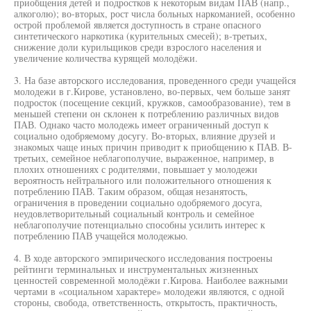
приобщения детей и подростков к некоторым видам ПАВ (напр.,
алкоголю); во-вторых, рост числа больных наркоманией, особенно
острой проблемой является доступность в стране опасного
синтетического наркотика (курительных смесей); в-третьих,
снижение доли курильщиков среди взрослого населения и
увеличение количества курящей молодёжи.
3. На базе авторского исследования, проведенного среди учащейся
молодежи в г.Кирове, установлено, во-первых, чем больше занят
подросток (посещение секций, кружков, самообразование), тем в
меньшей степени он склонен к потреблению различных видов
ПАВ. Однако часто молодежь имеет ограниченный доступ к
социально одобряемому досугу. Во-вторых, влияние друзей и
знакомых чаще иных причин приводит к приобщению к ПАВ. В-
третьих, семейное неблагополучие, выраженное, например, в
плохих отношениях с родителями, повышает у молодежи
вероятность нейтрального или положительного отношения к
потреблению ПАВ. Таким образом, общая незанятость,
ограничения в проведении социально одобряемого досуга,
неудовлетворительный социальный контроль и семейное
неблагополучие потенциально способны усилить интерес к
потреблению ПАВ учащейся молодежью.
4. В ходе авторского эмпирического исследования построены
рейтинги терминальных и инструментальных жизненных
ценностей современной молодёжи г.Кирова. Наиболее важными
чертами в «социальном характере» молодежи являются, с одной
стороны, свобода, ответственность, открытость, практичность,