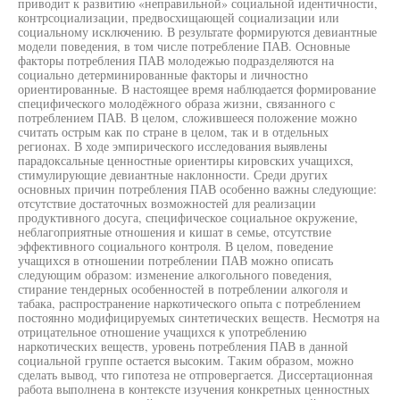
приводит к развитию «неправильной» социальной идентичности,
контрсоциализации, предвосхищающей социализации или
социальному исключению. В результате формируются девиантные
модели поведения, в том числе потребление ПАВ. Основные
факторы потребления ПАВ молодежью подразделяются на
социально детерминированные факторы и личностно
ориентированные. В настоящее время наблюдается формирование
специфического молодёжного образа жизни, связанного с
потреблением ПАВ. В целом, сложившееся положение можно
считать острым как по стране в целом, так и в отдельных
регионах. В ходе эмпирического исследования выявлены
парадоксальные ценностные ориентиры кировских учащихся,
стимулирующие девиантные наклонности. Среди других
основных причин потребления ПАВ особенно важны следующие:
отсутствие достаточных возможностей для реализации
продуктивного досуга, специфическое социальное окружение,
неблагоприятные отношения и кишат в семье, отсутствие
эффективного социального контроля. В целом, поведение
учащихся в отношении потреблении ПАВ можно описать
следующим образом: изменение алкогольного поведения,
стирание тендерных особенностей в потреблении алкоголя и
табака, распространение наркотического опыта с потреблением
постоянно модифицируемых синтетических веществ. Несмотря на
отрицательное отношение учащихся к употреблению
наркотических веществ, уровень потребления ПАВ в данной
социальной группе остается высоким. Таким образом, можно
сделать вывод, что гипотеза не отпровергается. Диссертационная
работа выполнена в контексте изучения конкретных ценностных