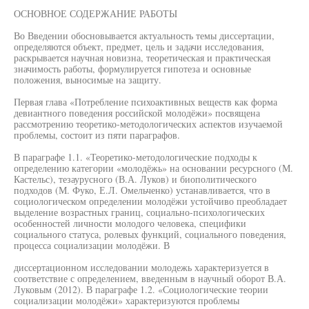
ОСНОВНОЕ СОДЕРЖАНИЕ РАБОТЫ
Во Введении обосновывается актуальность темы диссертации,
определяются объект, предмет, цель и задачи исследования,
раскрывается научная новизна, теоретическая и практическая
значимость работы, формулируется гипотеза и основные
положения, выносимые на защиту.
Первая глава «Потребление психоактивных веществ как форма
девиантного поведения российской молодёжи» посвящена
рассмотрению теоретико-методологических аспектов изучаемой
проблемы, состоит из пяти параграфов.
В параграфе 1.1. «Теоретико-методологические подходы к
определению категории «молодёжь» на основании ресурсного (М.
Кастельс), тезаурусного (В.А. Луков) и биополитического
подходов (М. Фуко, Е.Л. Омельченко) устанавливается, что в
социологическом определении молодёжи устойчиво преобладает
выделение возрастных границ, социально-психологических
особенностей личности молодого человека, специфики
социального статуса, ролевых функций, социального поведения,
процесса социализации молодёжи. В
диссертационном исследовании молодежь характеризуется в
соответствие с определением, введенным в научный оборот В.А.
Луковым (2012). В параграфе 1.2. «Социологические теории
социализации молодёжи» характеризуются проблемы