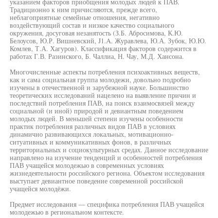
указанием факторов приобщения молодых людей к ПАВ.
Традиционно к ним причисляются, прежде всего,
неблагоприятные семейные отношения, негативно
воздействующий состав и низкое качество социального
окружения, досуговая незанятость (З.Б. Абросимова, К.Ю.
Белоусов, Ю.Р. Вишневский, J1.A. Журавлева, Ю.А. Зубок, Ю.Ю.
Комлев, Т.А. Хагуров). Классификация факторов содержится в
работах Г.В. Разинского, Б. Чаллиа, Н. Чау, М.Д. Хансона.
Многочисленные аспекты потребления психоактивных веществ,
как и сама социальная группа молодежи, довольно подробно
изучены в отечественной и зарубежной науке. Большинство
теоретических исследований нацелено на выявление причин и
последствий потребления ПАВ, на поиск взаимосвязей между
социальной (и иной) природой и девиантным поведением
молодых людей. В меньшей степени изучены особенности
практик потребления различных видов ПАВ в условиях
динамично развивающихся локальных, мотивационно-
ситуативных и коммуникативных фонов, в различных
территориальных и социокультурных средах. Данное исследование
направлено на изучение тенденций и особенностей потребления
ПАВ учащейся молодежью в современных условиях
жизнедеятельности российского региона. Объектом исследования
выступает девиантное поведение современной российской
учащейся молодёжи.
Предмет исследования — специфика потребления ПАВ учащейся
молодежью в региональном контексте.