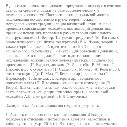
В диссертационном исследовании представлен подход к изучению
девиаций среди молодежи на базе социологических и
психологических наук. Построение концептуальной модели
исследования осуществлено в русле теоретических и
методологических традиций социологической науки. Анализ
процесса социализации молодёжи, вызывающий девиантные
практики поведения, проведен в рамках теории социального
конструктивизма (П.Бергер, Т.Лукман), ресурсной (М. Кастельс),
биополитической (М. Фуко), тезаурусной (В.А. Луков) теорий, а
также теорий социальной идентичности (Дж.Тернер) и
социального исключения (Р. Ленуар). Для объяснения девиаций,
возникающих в молодежной среде, в диссертационном
исследовании комбинируются положения теорий социального
пространства (П. Бурдье), аномии (Э. Дюркгейм, Р. Мертон, Т.
Парсонс и др.), субкультур (Т. Селлин, У. Миллер, А. Коэн и др.),
стигматизации (Дж.Г. Мид, Г. Беккер и др.), конфликта (Р.
Дарендорфа, Г. Зиммеля, Л. Козера и др.), социального
попустительства (П. Штомпка), социального отчуждения (Э.
Керри). Для описания специфического образа жизни молодёжи
взяты положения концепции стилевых практик российской
молодёжи A.B. Дмитриевой и Е.Л Омельченко.
Эмпирическая база исследования содержит результаты:
1. Авторского социологического исследования «Поведение
молодёжи в отношении потребления алкоголя, наркотиков и
табакокурения» (март 2014 г.). В исследовании приняли участие