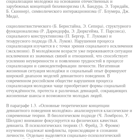
социализации молодежи на основании отечественных и
зарубежных концепций бихевиоризма (А. Бандура, Э. Торндайк,
Б. Скиннер), символического интеракционизма (Г. Блумера, Дж.
Мида),
социолингвистического (Б. Бернстайна, Э. Сепира), структурного
функционализма (Р. Дарендорфа, Э. Дюркгейма, Т. Парсонса),
социального конструктивизма (П. Бергер, Т. Лукман) и
тезаурусного подхода (В.А. Луков). Нарушения процесса
социализация изучается в с точки зрения социального исключения
(эксклюзии). В молодёжном возрасте уже переживаются ситуации
исключения из значимых связей и отношений, что способствует
усилению неуверенности и появлению трудностей в процессе
социализации и самоидентификации личности. Негативная
жизненная ситуация молодёжи и социальный опыт формируют
широкий диапазон моделей девиантного поведения. В
современном российском обществе нарушения процесса
социализация молодежи чаще приобретают формы социальной
отчуждённости, протеста и различных девиаций, сокращающих
жизненные шансы и возможности молодых людей.
В параграфе 1.3. «Основные теоретические концепции
девиантного поведения молодёжи» анализируются классические и
современные теории. В биологическом подходе (Ч. Ломброзо, У.
Шелдон) внимание фокусируется на физических качествах
девианта. В психологических теориях (3. Фрейд, Э. Фромм)
изучению подлежат конфликты, происходящие в сознании
личности. Отдельно выделяется социально-психологический