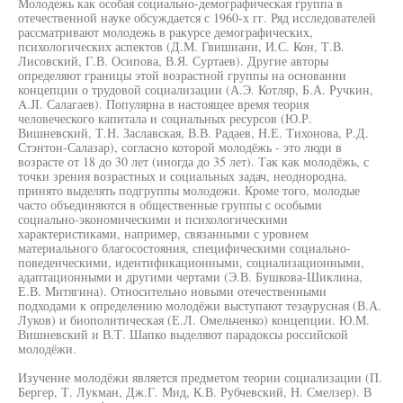
Молодежь как особая социально-демографическая группа в
отечественной науке обсуждается с 1960-х гг. Ряд исследователей
рассматривают молодежь в ракурсе демографических,
психологических аспектов (Д.М. Гвишиани, И.С. Кон, Т.В.
Лисовский, Г.В. Осипова, В.Я. Суртаев). Другие авторы
определяют границы этой возрастной группы на основании
концепции о трудовой социализации (А.Э. Котляр, Б.А. Ручкин,
A.JI. Салагаев). Популярна в настоящее время теория
человеческого капитала и социальных ресурсов (Ю.Р.
Вишневский, Т.Н. Заславская, В.В. Радаев, Н.Е. Тихонова, Р.Д.
Стэнтон-Салазар), согласно которой молодёжь - это люди в
возрасте от 18 до 30 лет (иногда до 35 лет). Так как молодёжь, с
точки зрения возрастных и социальных задач, неоднородна,
принято выделять подгруппы молодежи. Кроме того, молодые
часто объединяются в общественные группы с особыми
социально-экономическими и психологическими
характеристиками, например, связанными с уровнем
материального благосостояния, специфическими социально-
поведенческими, идентификационными, социализационными,
адаптационными и другими чертами (Э.В. Бушкова-Шиклина,
Е.В. Митягина). Относительно новыми отечественными
подходами к определению молодёжи выступают тезаурусная (В.А.
Луков) и биополитическая (Е.Л. Омельченко) концепции. Ю.М.
Вишневский и В.Т. Шапко выделяют парадоксы российской
молодёжи.
Изучение молодёжи является предметом теории социализации (П.
Бергер, Т. Лукман, Дж.Г. Мид, К.В. Рубчевский, Н. Смелзер). В