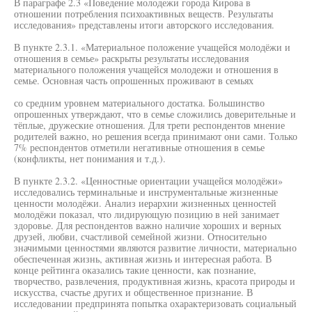
В параграфе 2.3 «Поведение молодежи города Кирова в
отношении потребления психоактивных веществ. Результаты
исследования» представлены итоги авторского исследования.
В пункте 2.3.1. «Материальное положение учащейся молодёжи и
отношения в семье» раскрыты результаты исследования
материального положения учащейся молодежи и отношения в
семье. Основная часть опрошенных проживают в семьях
со средним уровнем материального достатка. Большинство
опрошенных утверждают, что в семье сложились доверительные и
тёплые, дружеские отношения. Для трети респондентов мнение
родителей важно, но решения всегда принимают они сами. Только
7% респондентов отметили негативные отношения в семье
(конфликты, нет понимания и т.д.).
В пункте 2.3.2. «Ценностные ориентации учащейся молодёжи»
исследовались терминальные и инструментальные жизненные
ценности молодёжи. Анализ иерархии жизненных ценностей
молодёжи показал, что лидирующую позицию в ней занимает
здоровье. Для респондентов важно наличие хороших и верных
друзей, любви, счастливой семейной жизни. Относительно
значимыми ценностями являются развитие личности, материально
обеспеченная жизнь, активная жизнь и интересная работа. В
конце рейтинга оказались такие ценности, как познание,
творчество, развлечения, продуктивная жизнь, красота природы и
искусства, счастье других и общественное признание. В
исследовании предпринята попытка охарактеризовать социальный