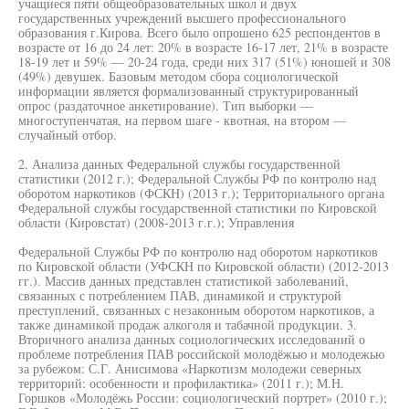
учащиеся пяти общеобразовательных школ и двух
государственных учреждений высшего профессионального
образования г.Кирова. Всего было опрошено 625 респондентов в
возрасте от 16 до 24 лет: 20% в возрасте 16-17 лет, 21% в возрасте
18-19 лет и 59% — 20-24 года, среди них 317 (51%) юношей и 308
(49%) девушек. Базовым методом сбора социологической
информации является формализованный структурированный
опрос (раздаточное анкетирование). Тип выборки —
многоступенчатая, на первом шаге - квотная, на втором —
случайный отбор.
2. Анализа данных Федеральной службы государственной
статистики (2012 г.); Федеральной Службы РФ по контролю над
оборотом наркотиков (ФСКН) (2013 г.); Территориального органа
Федеральной службы государственной статистики по Кировской
области (Кировстат) (2008-2013 г.г.); Управления
Федеральной Службы РФ по контролю над оборотом наркотиков
по Кировской области (УФСКН по Кировской области) (2012-2013
гг.). Массив данных представлен статистикой заболеваний,
связанных с потреблением ПАВ, динамикой и структурой
преступлений, связанных с незаконным оборотом наркотиков, а
также динамикой продаж алкоголя и табачной продукции. 3.
Вторичного анализа данных социологических исследований о
проблеме потребления ПАВ российской молодёжью и молодежью
за рубежом: С.Г. Анисимова «Наркотизм молодежи северных
территорий: особенности и профилактика» (2011 г.); М.Н.
Горшков «Молодёжь России: социологический портрет» (2010 г.);