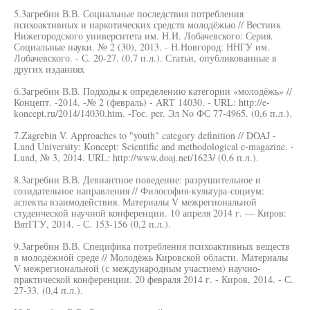
5.3агребин В.В. Социальные последствия потребления
психоактивных и наркотических средств молодёжью // Вестник
Нижегородского университета им. Н.И. Лобачевского: Серия.
Социальные науки. № 2 (30), 2013. - Н.Новгород: ННГУ им.
Лобачевского. - С. 20-27. (0,7 п.л.). Статьи, опубликованные в
других изданиях
б.Загребин В.В. Подходы к определению категории «молодёжь» //
Концепт. -2014. -№ 2 (февраль) - ART 14030. - URL: http://e-
koncept.ru/2014/14030.htm. -Гос. per. Эл No ФС 77-4965. (0,6 п.л.).
7.Zagrebin V. Approaches to "youth" category definition // DOAJ -
Lund University: Koncept: Scientific and methodological e-magazine. -
Lund, № 3, 2014. URL: http://www.doaj.net/1623/ (0,6 п.л.).
8.3агребин В.В. Девиантное поведение: разрушительное и
созидательное направления // Философия-культура-социум:
аспекты взаимодействия. Материалы V межрегиональной
студенческой научной конференции. 10 апреля 2014 г. — Киров:
ВятГГУ, 2014. - С. 153-156 (0,2 п.л.).
9.3агребин В.В. Специфика потребления психоактивных веществ
в молодёжной среде // Молодёжь Кировской области. Материалы
V межрегиональной (с международным участием) научно-
практической конференции. 20 февраля 2014 г. - Киров, 2014. - С.
27-33. (0,4 п.л.).