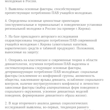
молодежью в России.
3. Выявлены основные факторы, способствующие/
препятствующие потреблению ПАВ учащейся молодежью.
4. Определены основные ценностные ориентации
(инструментальные и терминальные) и поведенческие установки
региональной молодежи в России (на примере г.Кирова).
5. На базе прикладного авторского исследования
охарактеризованы тенденции потребления ПАВ современной
учащейся молодежью г.Кирова (алкогольных напитков,
наркотических средств и табачной продукции). Положения,
выносимые на защиту:
1. Опираясь на классические и современные теории в области
девиантологии, изучения потребления ПАВ выделены и
систематизированы следующие основные факторы,
детерминирующие потребление ПАВ молодёжью: социальные
факторы (исключение из конформной группы, аномичность
общества, наклеивание ярлыка девианта, ослабление социального
контроля, наличие внутригруппового конфликта) и личностно-
зависимые факторы (выбор альтернативных форм поведения и
социального окружения, усвоение девиантных моделей
поведения, формирование девиантного образа жизни).
2. В ходе вторичного анализа данных социологических
исследований выявлены, во-первых, тенденция раннего