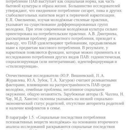
потребление ПАВ выступает как социальная норма, как часть
бытовой культуры и образа жизни. Большинство исследователей
утверждают, что ежедневное потребление сигарет, пива и других
слабоалкогольных напитков ведет к первичной наркотизации.
E.JI. Омельченко, изучая молодёжные стилевые практики,
указывает на существование дифференцированных групп
молодежи. При этом современная молодёжная культура сильно
ориентирована на потребительские практики. A.B. Дмитриева,
рассматривая проблему девиантного потребления, приходит к
выводу, что ПАВ удовлетворяют требованиям, предъявляемым
ныне к предметам массового потребления. В результате, у
наркотиков появляются функции, которые можно применить и к
исследованию потребления других видов ПАВ: гедонистическая,
социализирующая (или интегративная), идентифицирующая и
«стилизирующая».
Отечественные исследователи (Ю.Р. Вишневский, J1.A.
Журавлева, Ю.А. Зубок, Т.А. Хагуров) считают релевантными
факторами, влияющими на распространённость ПАВ среди
молодёжи, семейные проблемы, негативное социальное
окружение, общую незанятость. Зарубежные авторы (Б. Чаллиа, Н.
Чау, М.Д. Хансон) склонны указывать на низкий социально-
экономический статус родителей, отсутствие авторитета родителей
и наличие конфликтов в семье.
В параграфе 1.5. «Социальные последствия потребления
психоактивных веществ молодёжью» на основании вторичного
анализа исследований раскрываются социальные последствия