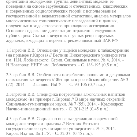
ориентации молодежной группы, девиантных моделей ее
поведения на основе зарубежных и отечественных, классических
и современных социологических теорий с использованием
государственной и ведомственной статистики, анализа материалов
многочисленных социологических исследований и данных,
полученных в ходе авторского прикладного исследования.
Основное содержание диссертации отражено в следующих
публикациях: Статьи в ведугцих научных рецензируемых
журналах, входящих в перечень, рекомендованный ВАК РФ
1.3агребин В.В. Отношение учащейся молодёжи к табакокурению
(на примере г.Кирова) // Вестник Нижегородского университета
им. Н.И. Лобачевского: Серия. Социальные науки. № 4, 2014. -
Н.Новгород: ННГУ им. Лобачевского. - С. 188-193 (0,5 п.л.)
2.3агребин B.B. Особенности потребления юношами и девушками
психоактивных веществ // Женщина в российском обществе. № 3
(72), 2014. — Иваново: ИвГУ. — С. 93-106 (0,7 п.л.)
З.Загребин В.В. Специфика потребления алкогольных напитков
молодёжью (на примере г.Кирова) // В мире научных открытий:
Социально-гуманитарные науки. № 7 (55), 2014. - Красноярск:
Научно-инновационный центр. - С. 201-215 (0,45 п.л.).
4.3агребин В.В. Социально опасные девиации современной
молодёжи: теория и практика // Вестник Вятского
государственного гуманитарного университета. № 3, 2014. -
Киров: Изд-во: ВятГГУ. - С. 32-37. (0,45 п.л.).