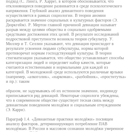
подход (С. Линга, Р. Харре), в котором обосновывается, что
отклоняющееся поведение развивается в среде психологического
напряжения. Глубокий анализ девиантного поведения
осуществляется в рамках социологии. В теории аномии
раскрывается значение социальных и культурных факторов (Э.
Дюркгейм). Р. Мертон главной причиной девиации называет
разрыв между целями общества и социально одобряемыми
средствами достижения этих целей. В результате исследований
подростковой преступности возникла теория субкультур. У.
Миллер и Т. Селлин указывают, что девиация происходит в
результате усвоения людьми субкультуры, нормы которой
противоречат нормам господствующей культуры. В теории
стигматизации указывается, что общество устанавливает способы
категоризации людей и определяет набор качеств, которые
считаются естественными и нормальными для каждой из
категорий. В молодежной среде используются различные ярлыки
(например, «алкоголик», «наркоман», «разбойник», «проститутка»
и пр.): таким
образом, не задумываясь об их истинном значении, индивиду
приписывается ряд девиаций. Некоторые социологи убеждены,
что в современном обществе существует тесная связь между
девиантным поведением молодёжи и социальным отчуждением
(Э. Карри).
Параграф 1.4. «Девиантные практики молодёжи» посвящен
анализу факторов, детерминирующих потребление ПАВ
молодёжью. В России в массовом сознании молодёжи умеренное