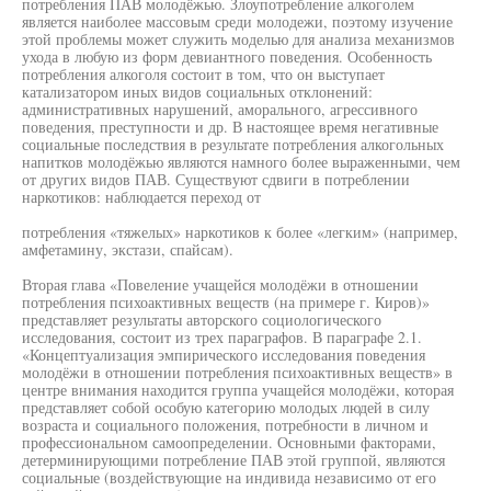
потребления ПАВ молодёжью. Злоупотребление алкоголем
является наиболее массовым среди молодежи, поэтому изучение
этой проблемы может служить моделью для анализа механизмов
ухода в любую из форм девиантного поведения. Особенность
потребления алкоголя состоит в том, что он выступает
катализатором иных видов социальных отклонений:
административных нарушений, аморального, агрессивного
поведения, преступности и др. В настоящее время негативные
социальные последствия в результате потребления алкогольных
напитков молодёжью являются намного более выраженными, чем
от других видов ПАВ. Существуют сдвиги в потреблении
наркотиков: наблюдается переход от
потребления «тяжелых» наркотиков к более «легким» (например,
амфетамину, экстази, спайсам).
Вторая глава «Повеление учащейся молодёжи в отношении
потребления психоактивных веществ (на примере г. Киров)»
представляет результаты авторского социологического
исследования, состоит из трех параграфов. В параграфе 2.1.
«Концептуализация эмпирического исследования поведения
молодёжи в отношении потребления психоактивных веществ» в
центре внимания находится группа учащейся молодёжи, которая
представляет собой особую категорию молодых людей в силу
возраста и социального положения, потребности в личном и
профессиональном самоопределении. Основными факторами,
детерминирующими потребление ПАВ этой группой, являются
социальные (воздействующие на индивида независимо от его