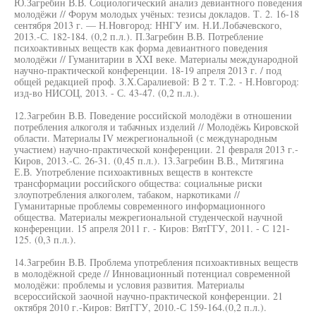
Ю.Загребин В.В. Социологический анализ девиантного поведения
молодёжи // Форум молодых учёных: тезисы докладов. Т. 2. 16-18
сентября 2013 г. — Н.Новгород: ННГУ им. Н.И.Лобачевского,
2013.-С. 182-184. (0,2 п.л.). П.Загребин В.В. Потребление
психоактивных веществ как форма девиантного поведения
молодёжи // Гуманитарии в XXI веке. Материалы международной
научно-практической конференции. 18-19 апреля 2013 г. / под
общей редакцией проф. З.Х.Саралиевой: В 2 т. Т.2. - Н.Новгород:
изд-во НИСОЦ, 2013. - С. 43-47. (0,2 п.л.).
12.3агребин В.В. Поведение российской молодёжи в отношении
потребления алкоголя и табачных изделий // Молодёжь Кировской
области. Материалы IV межрегиональной (с международным
участием) научно-практической конференции. 21 февраля 2013 г.-
Киров, 2013.-С. 26-31. (0,45 п.л.). 13.3агребин В.В., Митягина
Е.В. Употребление психоактивных веществ в контексте
трансформации российского общества: социальные риски
злоупотребления алкоголем, табаком, наркотиками //
Гуманитарные проблемы современного информационного
общества. Материалы межрегиональной студенческой научной
конференции. 15 апреля 2011 г. - Киров: ВятГГУ, 2011. - С 121-
125. (0,3 п.л.).
14.3агребин В.В. Проблема употребления психоактивных веществ
в молодёжной среде // Инновационный потенциал современной
молодёжи: проблемы и условия развития. Материалы
всероссийской заочной научно-практической конференции. 21
октября 2010 г.-Киров: ВятГГУ, 2010.-С 159-164.(0,2 п.л.).