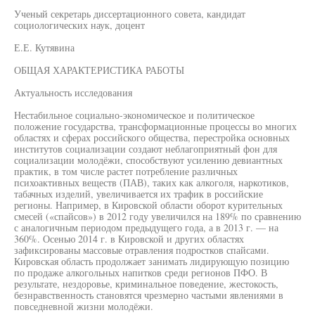
Ученый секретарь диссертационного совета, кандидат
социологических наук, доцент
Е.Е. Кутявина
ОБЩАЯ ХАРАКТЕРИСТИКА РАБОТЫ
Актуальность исследования
Нестабильное социально-экономическое и политическое
положение государства, трансформационные процессы во многих
областях и сферах российского общества, перестройка основных
институтов социализации создают неблагоприятный фон для
социализации молодёжи, способствуют усилению девиантных
практик, в том числе растет потребление различных
психоактивных веществ (ПАВ), таких как алкоголя, наркотиков,
табачных изделий, увеличивается их трафик в российские
регионы. Например, в Кировской области оборот курительных
смесей («спайсов») в 2012 году увеличился на 189% по сравнению
с аналогичным периодом предыдущего года, а в 2013 г. — на
360%. Осенью 2014 г. в Кировской и других областях
зафиксированы массовые отравления подростков спайсами.
Кировская область продолжает занимать лидирующую позицию
по продаже алкогольных напитков среди регионов ПФО. В
результате, нездоровье, криминальное поведение, жестокость,
безнравственность становятся чрезмерно частыми явлениями в
повседневной жизни молодёжи.