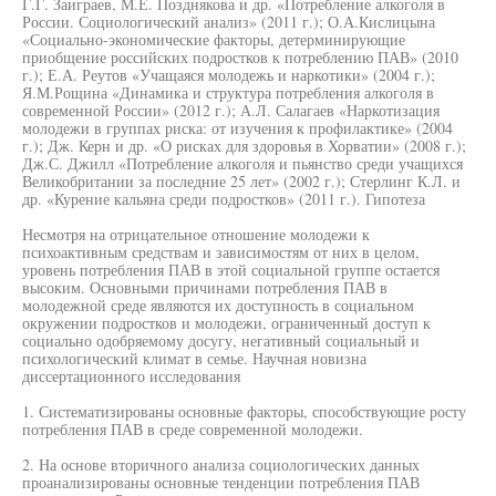
Г.Г. Заиграев, М.Е. Позднякова и др. «Потребление алкоголя в
России. Социологический анализ» (2011 г.); О.А.Кислицына
«Социально-экономические факторы, детерминирующие
приобщение российских подростков к потреблению ПАВ» (2010
г.); Е.А. Реутов «Учащаяся молодежь и наркотики» (2004 г.);
Я.М.Рощина «Динамика и структура потребления алкоголя в
современной России» (2012 г.); А.Л. Салагаев «Наркотизация
молодежи в группах риска: от изучения к профилактике» (2004
г.); Дж. Керн и др. «О рисках для здоровья в Хорватии» (2008 г.);
Дж.С. Джилл «Потребление алкоголя и пьянство среди учащихся
Великобритании за последние 25 лет» (2002 г.); Стерлинг К.Л. и
др. «Курение кальяна среди подростков» (2011 г.). Гипотеза
Несмотря на отрицательное отношение молодежи к
психоактивным средствам и зависимостям от них в целом,
уровень потребления ПАВ в этой социальной группе остается
высоким. Основными причинами потребления ПАВ в
молодежной среде являются их доступность в социальном
окружении подростков и молодежи, ограниченный доступ к
социально одобряемому досугу, негативный социальный и
психологический климат в семье. Научная новизна
диссертационного исследования
1. Систематизированы основные факторы, способствующие росту
потребления ПАВ в среде современной молодежи.
2. На основе вторичного анализа социологических данных
проанализированы основные тенденции потребления ПАВ