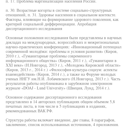
п. 17. Проблема маргинализации населения России.
п. 30. Возрастные когорты в системе социально-структурных
отношений, п. 31. Здоровье населения в социальном контексте.
Факторы, влияющие на формирование здорового поколения, как
критерий социальной дифференциации. Апробация
диссертационного исследования
Основные положения исследования были представлены в научных
докладах на международных, всероссийских и межрегиональных
научно-практических конференциях: «Инновационный потенциал
современной молодёжи: проблемы и условия развития» (Киров,
2010 г.), «Гуманитарные проблемы современного
информационного общества» (Киров, 2011 г.), «Гуманитарии в
XXI веке» (Н.Новгород, 2013 г.), «Молодежь Кировской области»
(Киров, 2013 г., 2014 г.) «Философия-культура-социум: аспекты
взаимодействия» (Киров, 2014 г.), а также на Форуме молодых
ученых ННГУ им.Н.И. Лобачевского (Н.Новгород, 2013 г.). Часть
результатов работы опубликована в зарубежном электронном
журнале «DOAJ - Lund University» (Швеция, Лунд, 2014 г.).
Основное содержание диссертационного исследования
представлено в 14 авторских публикациях общим объемом 5,8
печатных листа, в том числе в 5 публикациях в изданиях,
рекомендованных ВАК РФ.
Структура работы включает введение, две главы, 8 параграфов,
заключение, список использованных источников, 4 приложения.