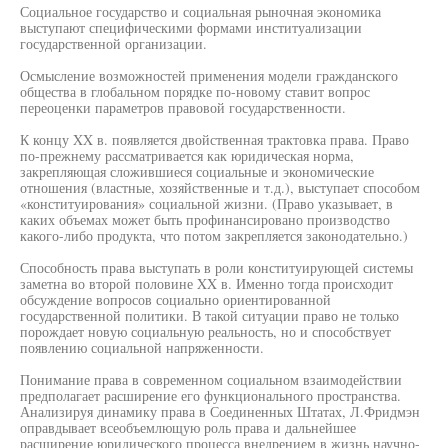
Социальное государство и социальная рыночная экономика
выступают специфическими формами институализации
государственной организации.
Осмысление возможностей применения модели гражданского
общества в глобальном порядке по-новому ставит вопрос
переоценки параметров правовой государственности.
К концу XX в. появляется двойственная трактовка права. Право
по-прежнему рассматривается как юридическая норма,
закрепляющая сложившиеся социальные и экономические
отношения (властные, хозяйственные и т.д.), выступает способом
«конституирования» социальной жизни. (Право указывает, в
каких объемах может быть профинансировано производство
какого-либо продукта, что потом закрепляется законодательно.)
Способность права выступать в роли конституирующей системы
заметна во второй половине XX в. Именно тогда происходит
обсуждение вопросов социально ориентированной
государственной политики. В такой ситуации право не только
порождает новую социальную реальность, но и способствует
появлению социальной напряженности.
Понимание права в современном социальном взаимодействии
предполагает расширение его функционального пространства.
Анализируя динамику права в Соединенных Штатах, Л.Фридмэн
оправдывает всеобъемлющую роль права и дальнейшее
расширение юридического процесса внедрением в жизнь научно-