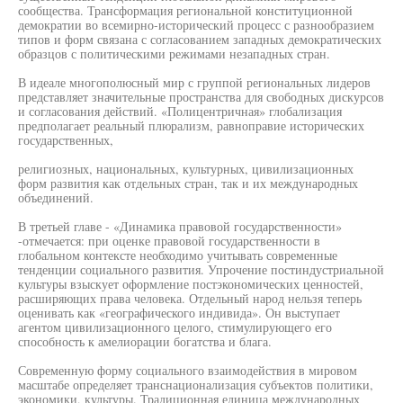
сообщества. Трансформация региональной конституционной
демократии во всемирно-исторический процесс с разнообразием
типов и форм связана с согласованием западных демократических
образцов с политическими режимами незападных стран.
В идеале многополюсный мир с группой региональных лидеров
представляет значительные пространства для свободных дискурсов
и согласования действий. «Полицентричная» глобализация
предполагает реальный плюрализм, равноправие исторических
государственных,
религиозных, национальных, культурных, цивилизационных
форм развития как отдельных стран, так и их международных
объединений.
В третьей главе - «Динамика правовой государственности»
-отмечается: при оценке правовой государственности в
глобальном контексте необходимо учитывать современные
тенденции социального развития. Упрочение постиндустриальной
культуры взыскует оформление постэкономических ценностей,
расширяющих права человека. Отдельный народ нельзя теперь
оценивать как «географического индивида». Он выступает
агентом цивилизационного целого, стимулирующего его
способность к амелиорации богатства и блага.
Современную форму социального взаимодействия в мировом
масштабе определяет транснационализация субъектов политики,
экономики, культуры. Традиционная единица международных