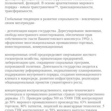
полномочий, функций. В основе архитектоники мирового
порядка - начала трансграничное™, транснациональности,
трансферапьности.
Глобальные тенденции в развитии социальности - вовлечению к
своим мегатрендам-
- деэтатизация нации-государства. Дерегулирование экономики,
свобода иностранного инвестирования, обеспечение прав
собственности (части Вашингтонского консенсуса 1992г.),
оформление многонациональных промышленно-торговых,
инвестиционных, коммуникационных
кооперативных сетей предопределяют свертывание жесткого
госконтроля хозяйства, приватизацию предприятий,
либерализацию цен, сокращение социальных программ,
патронажной политики. Деятельность государства сводится к
социальному реформированию, индикативному планированию,
поддержанию внутреннего порядка, созданию инновационного
климата в макросреде, развитию инфраструктуры, реализации
общенациональных проектов гуманитарного роста;
концентрация воспроизводственного, научно-технического
потенциала в промышленно развитых странах (преимущественно
державы .17). Приведем цифры 500 из 53000 ТНК контролируют
до 50% мирового промышленного производства. 63% внешней
торговли, 80% патентов, лицензий на авангардные технологии. 5
супер-ТНК контролируют до 50% мирового выпуска товаров