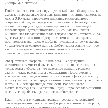
«центр» мир-системы.
Глобализация не столько формирует некий единый мир, сколько
скрывает нарастающую фрагментацию цивилизации, является, по
мысли З.Баумана, «продуктом индивидуализированного
общества». А.Гидденс предлагает оценивать глобализационный
процесс как продукт двух взаимопроникающих тенденций:
глобализации - детрадиционализации социальной жизни.
Мнению, что глобализация создает черты нового «сетевого мира»,
где государства и нации образуют взаимозависимое целое,
противопоставляет тезис о глобализирующемся мире как жестко
управляемом из единого центра. Глобализация есть не что иное,
как «тоталитарное проникновение логики глобальных
финансовых рынков во все аспекты жизни».
Автор отмечает: возрастание интереса к «обсуждению
идентичности» может больше сказать о нынешнем состоянии
человеческого общества, чем известные концептуальные и
аналитические результаты его осмысления. Несоответствие
критериев самотождественности и самоидентификации новому
порядку вещей, распад представлений о том, чем выступают люди
и страны, и есть кризис идентичности. Вопреки часто
высказываемому мнению активно идущий процесс глобализации
не снимает проблемы идентичности, обостряет ее.
Идентичность и мультикультурализм предстают естественной
самотождественностью (в первом) и разнообразием (во втором),
равно как политика поддержания этих начал.