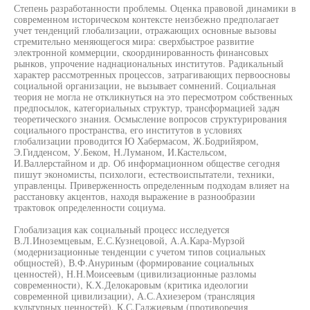
Степень разработанности проблемы. Оценка правовой динамики в
современном историческом контексте неизбежно предполагает
учет тенденций глобализации, отражающих основные вызовы
стремительно меняющегося мира: сверхбыстрое развитие
электронной коммерции, скоординированность финансовых
рынков, упрочение наднациональных институтов. Радикальный
характер рассмотренных процессов, затрагивающих первоосновы
социальной организации, не вызывает сомнений. Социальная
теория не могла не откликнуться на это пересмотром собственных
предпосылок, категориальных структур, трансформацией задач
теоретического знания. Осмысление вопросов структурирования
социального пространства, его институтов в условиях
глобализации проводится Ю Хабермасом, Ж.Бодрийяром,
Э.Гидденсом, У.Беком, Н.Луманом, И.Кастельсом,
И.Валлерстайном и др. Об информационном обществе сегодня
пишут экономисты, психологи, естествоиспытатели, техники,
управленцы. Приверженность определенным подходам влияет на
расстановку акцентов, находя выражение в разнообразии
трактовок определенности социума.
Глобализация как социальный процесс исследуется
В.Л.Иноземцевым, Е.С.Кузнецовой, А.А.Кара-Мурзой
(модернизационные тенденции с учетом типов социальных
общностей), В.Ф.Ануриным (формирование социальных
ценностей), Н.Н.Моисеевым (цивилизационные разломы
современности), К.Х.Делокаровым (критика идеологии
современной цивилизации), А.С.Ахиезером (трансляция
культурных ценностей), К.С.Гаджиевым (противоречия