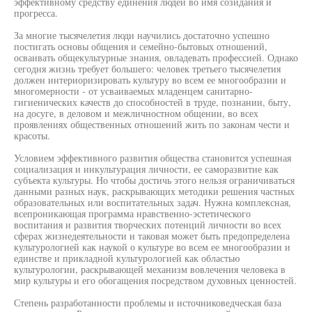
эффективному средству единения людей во имя созидания и
прогресса.
За многие тысячелетия люди научились достаточно успешно
постигать основы общения и семейно-бытовых отношений,
осваивать общекультурные знания, овладевать профессией. Однако
сегодня жизнь требует большего: человек третьего тысячелетия
должен интериоризировать культуру во всем ее многообразии и
многомерности - от усваиваемых младенцем санитарно-
гигиенических качеств до способностей в труде, познании, быту,
на досуге, в деловом и межличностном общении, во всех
проявлениях общественных отношений жить по законам чести и
красоты.
Условием эффективного развития общества становится успешная
социализация и инкультурация личности, ее саморазвитие как
субъекта культуры. Но чтобы достичь этого нельзя ограничиваться
данными разных наук, раскрывающих методики решения частных
образовательных или воспитательных задач. Нужна комплексная,
всепроникающая программа нравственно-эстетического
воспитания и развития творческих потенций личности во всех
сферах жизнедеятельности и таковая может быть предопределена
культурологией как наукой о культуре во всем ее многообразии и
единстве и прикладной культурологией как областью
культурологии, раскрывающей механизм вовлечения человека в
мир культуры и его обогащения посредством духовных ценностей.
Степень разработанности проблемы и источниковедческая база