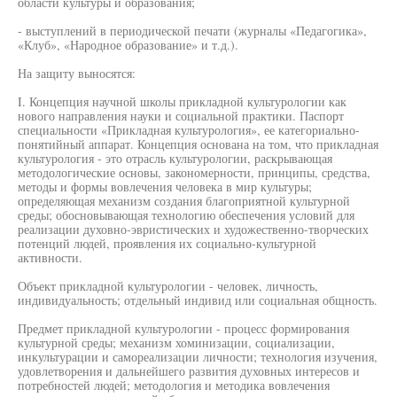
области культуры и образования;
- выступлений в периодической печати (журналы «Педагогика»,
«Клуб», «Народное образование» и т.д.).
На защиту выносятся:
I. Концепция научной школы прикладной культурологии как
нового направления науки и социальной практики. Паспорт
специальности «Прикладная культурология», ее категориально-
понятийный аппарат. Концепция основана на том, что прикладная
культурология - это отрасль культурологии, раскрывающая
методологические основы, закономерности, принципы, средства,
методы и формы вовлечения человека в мир культуры;
определяющая механизм создания благоприятной культурной
среды; обосновывающая технологию обеспечения условий для
реализации духовно-эвристических и художественно-творческих
потенций людей, проявления их социально-культурной
активности.
Объект прикладной культурологии - человек, личность,
индивидуальность; отдельный индивид или социальная общность.
Предмет прикладной культурологии - процесс формирования
культурной среды; механизм хоминизации, социализации,
инкультурации и самореализации личности; технология изучения,
удовлетворения и дальнейшего развития духовных интересов и
потребностей людей; методология и методика вовлечения