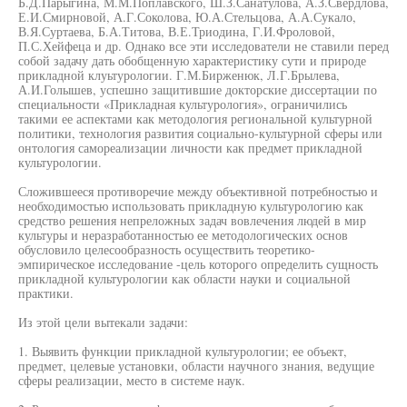
Б.Д.Парыгина, М.М.Поплавского, Ш.З.Санатулова, А.З.Свердлова,
Е.И.Смирновой, А.Г.Соколова, Ю.А.Стельцова, А.А.Сукало,
В.Я.Суртаева, Б.А.Титова, В.Е.Триодина, Г.И.Фроловой,
П.С.Хейфеца и др. Однако все эти исследователи не ставили перед
собой задачу дать обобщенную характеристику сути и природе
прикладной клуьтурологии. Г.М.Бирженюк, Л.Г.Брылева,
А.И.Голышев, успешно защитившие докторские диссертации по
специальности «Прикладная культурология», ограничились
такими ее аспектами как методология региональной культурной
политики, технология развития социально-культурной сферы или
онтология самореализации личности как предмет прикладной
культурологии.
Сложившееся противоречие между объективной потребностью и
необходимостью использовать прикладную культурологию как
средство решения непреложных задач вовлечения людей в мир
культуры и неразработанностью ее методологических основ
обусловило целесообразность осуществить теоретико-
эмпирическое исследование -цель которого определить сущность
прикладной культурологии как области науки и социальной
практики.
Из этой цели вытекали задачи:
1. Выявить функции прикладной культурологии; ее объект,
предмет, целевые установки, области научного знания, ведущие
сферы реализации, место в системе наук.