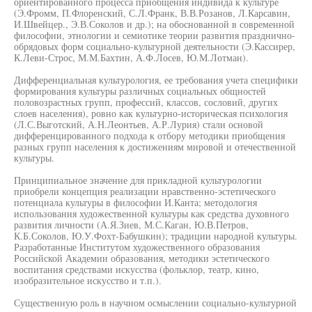
ориентированного процесса приобщения индивида к культуре
(Э.Фромм, П.Флоренский, С.Л.Франк, В.В.Розанов, Л.Карсавин,
И.Швейцер., Э.В.Соколов и др.); на обоснованной в современной
философии, этнологии и семиотике теории развития празднично-
обрядовых форм социально-культурной деятельности (Э.Кассирер,
К.Леви-Строс, М.М.Бахтин, А.Ф.Лосев, Ю.М.Лотман).
Дифференциальная культурология, ее требования учета специфики
формирования культуры различных социальных общностей
половозрастных групп, профессий, классов, сословий, других
слоев населения), ровно как культурно-историческая психология
(Л.С.Выготский, А.Н.Леонтьев, А.Р.Лурия) стали основой
дифференцированного подхода к отбору методики приобщения
разных групп населения к достижениям мировой и отечественной
культуры.
Принципиальное значение для прикладной культурологии
приобрели концепция реализации нравственно-эстетического
потенциала культуры в философии И.Канта; методология
использования художественной культуры как средства духовного
развития личности (А.Я.Зиев, М.С.Каган, Ю.В.Петров,
К.Б.Соколов, Ю.У.Фохт-Бабушкин); традиции народной культуры.
Разработанные Институтом художественного образования
Российской Академии образования, методики эстетического
воспитания средствами искусства (фольклор, театр, кино,
изобразительное искусство и т.п.).
Существенную роль в научном осмыслении социально-культурной