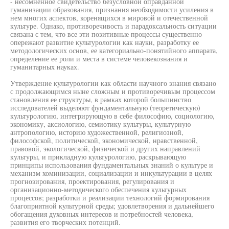
- несомненное свидетельство безусловной оправданной
гуманизации образования, признания необходимости усиления в
нем многих аспектов, коренящихся в мировой и отечественной
культуре. Однако, противоречивость и парадоксальность ситуации
связана с тем, что все эти позитивные процессы существенно
опережают развитие культурологии как науки, разработку ее
методологических основ, ее категориально-понятийного аппарата,
определение ее роли и места в системе человекознания и
гуманитарных науках.
Утверждение культурологии как области научного знания связано
с продолжающимся ныне сложным и противоречивым процессом
становления ее структуры, в рамках которой большинство
исследователей выделяют фундаментальную (теоретическую)
культурологию, интегрирующую в себе философию, социологию,
экономику, аксиологию, семиотику культуры, культурную
антропологию, историю художественной, религиозной,
философской, политической, экономической, нравственной,
правовой, экологической, физической и других направлений
культуры, и прикладную культурологию, раскрывающую
принципы использования фундаментальных знаний о культуре и
механизм хоминизации, социализации и инкультурации в целях
прогнозирования, проектирования, регулирования и
организационно-методического обеспечения культурных
процессов; разработки и реализации технологий формирования
благоприятной культурной среды; удовлетворения и дальнейшего
обогащения духовных интересов и потребностей человека,
развития его творческих потенций.