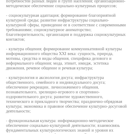
потребностей разных людей и групп населения; организационно-
методическое обеспечение социально-культурных процессов;
- социокультурная адаптация; формирование благоприятной
культурной среды; развитие инфраструктуры социально-
культурной сферы, приведение ее в соответствие с современными
требованиями; социокультурное аниматорство;
благотворительность; организация и поддержка социокультурных
контактов;
- культура общения; формирование коммуникативной культуры
информационного общества XXI века: сущность, природа,
мотивы, средства и виды общения, специфика делового и
неформального общения; мода, этикет, имидж, эстетика
движения, речевое общение и речевая культура;
- культурология и аксиология досуга; инфраструктура
общественного, семейного и индивидуального досуга;
обеспечение рекреации, личнозначимого общения,
познавательного, зрелищно-игрового и спортивно-
оздоровительного досуга; развитие художественного,
технического и прикладного творчества; празднично-обрядовая
культура; экономика и правовое обеспечение культурно-досуговой
деятельности;
- функциональная культура: информационно-методическое
обеспечение социально-культурной деятельности; взаимосвязь
фундаментальных культурологических знаний и уровня их