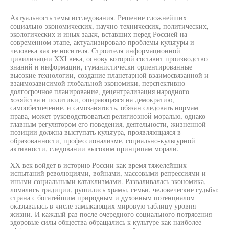
Актуальность темы исследования. Решение сложнейших
социально-экономических, научно-технических, политических,
экологических и иных задач, вставших перед Россией на
современном этапе, актуализировало проблемы культуры и
человека как ее носителя. Строителя информационной
цивилизации XXI века, основу которой составит производство
знаний и информации, гуманистически ориентированные
высокие технологии, создание планетарной взаимосвязанной и
взаимозависимой глобальной экономики, перспективно-
долгосрочное планирование, децентрализация народного
хозяйства и политики, опирающаяся на демократию,
самообеспечение. и самозанятость, обязан следовать нормам
права, может руководствоваться религиозной моралью, однако
главным регулятором его поведения, деятельности, жизненной
позиции должна выступать культура, проявляющаяся в
образованности, профессионализме, социально-культурной
активности, следовании высоким принципам морали.
XX век войдет в историю России как время тяжелейших
испытаний революциями, войнами, массовыми репрессиями и
иными социальными катаклизмами. Разваливалась экономика,
ломались традиции, рушились храмы, семьи, человеческие судьбы;
страна с богатейшим природным и духовным потенциалом
оказывалась в числе замыкающих мировую таблицу уровня
жизни. И каждый раз после очередного социального потрясения
здоровые силы общества обращались к культуре как наиболее