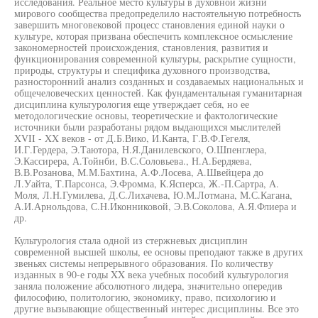
исследования. Реальное место культуры в духовной жизни
мирового сообщества предопределило настоятельную потребность
завершить многовековой процесс становления единой науки о
культуре, которая призвана обеспечить комплексное осмысление
закономерностей происхождения, становления, развития и
функционирования современной культуры, раскрытие сущности,
природы, структуры и специфика духовного производства,
разносторонний анализ созданных и создаваемых национальных и
общечеловеческих ценностей. Как фундаментальная гуманитарная
дисциплина культурология еще утверждает себя, но ее
методологические основы, теоретические и фактологические
источники были разработаны рядом выдающихся мыслителей
XVII - XX веков - от Д.Б.Вико, И.Канта, Г.В.Ф.Гегеля,
И.Г.Гердера, Э.Таютора, Н.Я.Данилевского, О.Шпенглера,
Э.Кассирера, А.Тойнби, В.С.Соловьева., Н.А.Бердяева,
В.В.Розанова, М.М.Бахтина, А.Ф.Лосева, А.Швейцера до
Л.Уайта, Т.Парсонса, Э.Фромма, К.Ясперса, Ж.-П.Сартра, А.
Моля, Л.Н.Гумилева, Д.С.Лихачева, Ю.М.Лотмана, М.С.Кагана,
А.И.Арнольдова, С.Н.Иконниковой, Э.В.Соколова, А.Я.Флиера и
др.
Культурология стала одной из стержневых дисциплин
современной высшей школы, ее основы преподают также в других
звеньях системы непрерывного образования. По количеству
изданных в 90-е годы XX века учебных пособий культурология
заняла положение абсолютного лидера, значительно опередив
философию, политологию, экономику, право, психологию и
другие вызывающие общественный интерес дисциплины. Все это