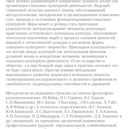
такое активно развивающееся направление духовной жизни как
организация социально-культурной деятельности. Ведущей,
стержневой областью научного знания, обеспечивающей
методологическое, методическое и организационное осмысление
сути, природы и источников функционирования социально-
культурной сферы может и должна стать прикладная
культурология, которая раскрывает механизм реализации
нравственно-эстетического потенциала культуры, обосновывает
технологию вовлечения людей в процессе освоения ценностей
мировой и отечественной культуры и различные формы
социально-культурного творчества. Прикладная культурология -
это мостик между культурой как интегральным явлением
духовной жизни и конкретным человеком, включенным в
социально-культурную деятельность. Если государство и
общество, а в еще большей мере наука и практика осознают это -
он будет укрепляться, обрастая новыми методиками
максимального развития творческого потенциала личности,
стимулирования последовательного и активного проявления ее
самобытности, индивидуальных способностей и дарований.
Методология исследования строилась на синтезе философско-
культурологических (М.Вебер, П.С.Гуревич, Б.С.Ерасов,
С.Н.Иконникова, М.С.Каган, Э.Кассирер, Э.В.Соколов, Л.Уайт,
А.Я.Флиер и др.) и психолого-педагогических (Б.Г.Ананьев,
Ю.К.Бабанский, Л.С.Выготский, Б.С.Гершунский, Е.А.Климов,
А.Н.Леонтьев, Н.Д.Никандров, С.Л.Рубинштейн, Д.Б.Эльконин и
др.) концепций; на принципах органичной взаимосвязи
профессионально-трудовой, образовательной, семейнобытовой,