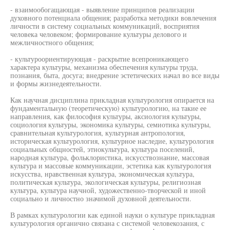
- взаимообогащающая - выявление принципов реализации
духовного потенциала общения; разработка методики вовлечения
личности в систему социальных коммуникаций, восприятия
человека человеком; формирование культуры делового и
межличностного общения;
- культуроориентирующая - раскрытие всепроникающего
характера культуры, механизма обеспечения культуры труда,
познания, быта, досуга; внедрение эстетических начал во все виды
и формы жизнедеятельности.
Как научная дисциплина прикладная культурология опирается на
фундаментальную (теоретическую) культурологию, на такие ее
направления, как философия культуры, аксиология культуры,
социология культуры, экономика культуры, семиотика культуры,
сравнительная культурология, культурная антропология,
историческая культурология, культурное наследие, культурология
социальных общностей, этнокультура, культура поселений,
народная культура, фольклористика, искусствознание, массовая
культура и массовые коммуникации, эстетика как культурология
искусства, нравственная культура, экономическая культура,
политическая культура, экологическая культуры, религиозная
культура, культура научной, художественно-творческой и иной
социально и личностно значимой духовной деятельности.
В рамках культурологии как единой науки о культуре прикладная
культурология органично связана с системой человекозания, с