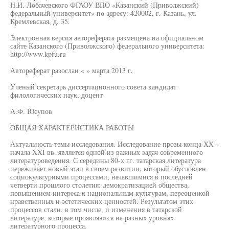
Н.И. Лобачевского ФГАОУ ВПО «Казанский (Приволжский)
федеральный университет» по адресу: 420002, г. Казань, ул.
Кремлевская, д. 35.
Электронная версия автореферата размещена на официальном
сайте Казанского (Приволжского) федерального университета:
http://www.kpfu.ru
Автореферат разослан « » марта 2013 г.
Ученый секретарь диссертационного совета кандидат
филологических наук, доцент
А.Ф. Юсупов
ОБЩАЯ ХАРАКТЕРИСТИКА РАБОТЫ
Актуальность темы исследования. Исследование прозы конца XX -
начала XXI вв. является одной из важных задач современного
литературоведения. С середины 80-х гг. татарская литература
переживает новый этап в своем развитии, который обусловлен
социокультурными процессами, начавшимися в последней
четверти прошлого столетия: демократизацией общества,
повышением интереса к национальным культурам, переоценкой
нравственных и эстетических ценностей. Результатом этих
процессов стали, в том числе, и изменения в татарской
литературе, которые проявляются на разных уровнях
литературного процесса.