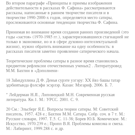
Во втором параграфе «Принципы и приемы изображения
действительности в рассказах Ф. Сафнна» рассматриваются
рассказы, написанные в раннем творчестве писателя и в
творчестве 1990-2000-х годов, определяется место сатиры,
прослеживаются основные тенденции творчества Ф. Сафина.
Принимая во внимание время создания ранних произведений (это
годы «застоя» (1970-1985 гг.), характеризовавшиеся стагнацией не
только в экономике, но и в сфере духовно-интеллектуальной
жизни), нужно обратить внимание на одну особенность: в
рассказах писателя заметно проявление сатирического начала.
Теоретические проблемы сатиры в разное время становились
предметом рефлексии отечественных ученых2 . Литературовед
М.М. Бахтин в «Дополнени-
18 ЗаЬидуллина Д.Ф. Денья сурэте узгэру: XX йвз башы татар
эдэбиятында фэлсэфи эсэрлэр. Казан: Мэгариф, 2006. Б. 7.
" Лейдерман H.JI., Липовецкий М.Н. Современная русская
литература. Кн.1. М.: УРСС. 2001. С. 9.
20 См.: Эльсберг Я.Е. Вопросы теории сатиры. М: Советский
писатель, 1957. 428 е.; Бахтин М.М. Сатира. Собр. соч. в 7 т. М.:
Русские словари, 1997. Т.5. С. 11-38; Борев Ю.Б. Комическое. М.:
Искусство, 1970.239 е.; Пропп В.Я. Проблемы комизма и смеха.
М.: Лабиринт, 1999.288 с. и др.