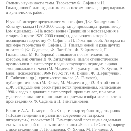
Степень изученности темы. Творчеству Ф. Сафина и Н.
Гиматдиновой или отдельным его аспектам посвящен ряд научных
и критических работ.
Научный интерес представляет монография Д.Ф. Загидуллиной
«Яна дул-кында (1980-2000 еллар татар прозасында традициялэр
Ьэм яцачалык)» («На новой волне (Традиции и нововведения в
татарской прозе 1980-2000 годов)»), два раздела которой
посвящены творчеству Ф. Сафина и Н. Гиматдиновой. Автором на
примере творчества Ф. Сафина, Н. Гиматдиновой и ряда других
писателей (Ф. Садриева, Ф. Латыйфи, Ф. Байрамовой, Г.
Гильманова, М. Ка-бирова) выявляются новые тенденции,
которые, как считает Д.Ф. Загидуллина, имели стилистические
предпосылки в литературе предшествующего периода: лирико-
эмоциональное начало (М. Магдеев, Р. Тухватуллин, Ф. Хусни, А.
Баян), психологизм 1960-1980-х гг. (А. Еники, Ф. Шафигуллин,
Г. Сабитов и др.), критическое начало (А. Гилязов),
публицистичность (М. Юные, М. Магдеев и др.)3. В этой связи
Д.Ф. Загидуллиной рассматриваются произведения, написанные
1990-х годах в диалоге с литературой прошлых лет, при этом
уделяется внимание принципам и приемам изобразительности в
произведениях Ф. Сафина и Н. Гиматдиновой.
В книге A.A. Шамсутовой «Хэзерге татар эдэбиятында яцарыш»
(«Новые тенденции в развитии современной татарской
литературы») творчеству Н. Гиматдиновой посвящена отдельная
статья, в которой повесть писательницы «Болан» («Олень») наряду
с произведениями Г. Гильманова, Ф. Яхина, М. Га-лиева, 3.