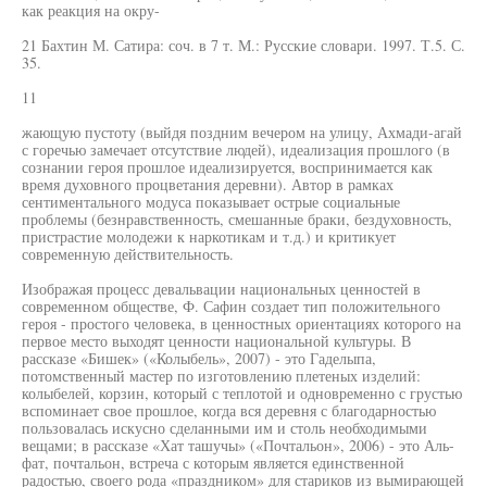
как реакция на окру-
21 Бахтин М. Сатира: соч. в 7 т. М.: Русские словари. 1997. Т.5. С.
35.
11
жающую пустоту (выйдя поздним вечером на улицу, Ахмади-агай
с горечью замечает отсутствие людей), идеализация прошлого (в
сознании героя прошлое идеализируется, воспринимается как
время духовного процветания деревни). Автор в рамках
сентиментального модуса показывает острые социальные
проблемы (безнравственность, смешанные браки, бездуховность,
пристрастие молодежи к наркотикам и т.д.) и критикует
современную действительность.
Изображая процесс девальвации национальных ценностей в
современном обществе, Ф. Сафин создает тип положительного
героя - простого человека, в ценностных ориентациях которого на
первое место выходят ценности национальной культуры. В
рассказе «Бишек» («Колыбель», 2007) - это Гаделыпа,
потомственный мастер по изготовлению плетеных изделий:
колыбелей, корзин, который с теплотой и одновременно с грустью
вспоминает свое прошлое, когда вся деревня с благодарностью
пользовалась искусно сделанными им и столь необходимыми
вещами; в рассказе «Хат ташучы» («Почтальон», 2006) - это Аль-
фат, почтальон, встреча с которым является единственной
радостью, своего рода «праздником» для стариков из вымирающей