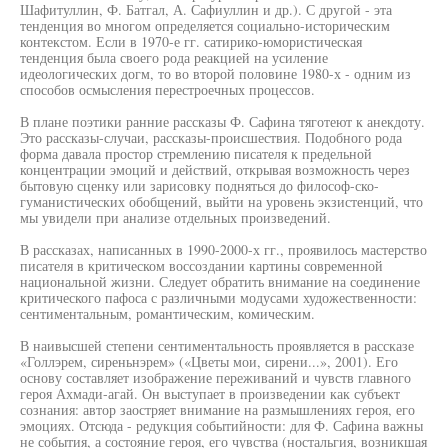
Шафитуллин, Ф. Батгал, А. Сафиуллин и др.). С другой - эта
тенденция во многом определяется социально-историческим
контекстом. Если в 1970-е гг. сатирико-юмористическая
тенденция была своего рода реакцией на усиление
идеологических догм, то во второй половине 1980-х - одним из
способов осмысления перестроечных процессов.
В плане поэтики ранние рассказы Ф. Сафина тяготеют к анекдоту.
Это рассказы-случаи, рассказы-происшествия. Подобного рода
форма давала простор стремлению писателя к предельной
концентрации эмоций и действий, открывая возможность через
бытовую сценку или зарисовку подняться до философ-ско-
гуманистических обобщений, выйти на уровень экзистенций, что
мы увидели при анализе отдельных произведений.
В рассказах, написанных в 1990-2000-х гг., проявилось мастерство
писателя в критическом воссоздании картины современной
национальной жизни. Следует обратить внимание на соединение
критического пафоса с различными модусами художественности:
сентиментальным, романтическим, комическим.
В наивысшей степени сентиментальность проявляется в рассказе
«Голлэрем, сиреньнэрем» («Цветы мои, сирени...», 2001). Его
основу составляет изображение переживаний и чувств главного
героя Ахмади-агай. Он выступает в произведении как субъект
сознания: автор заостряет внимание на размышлениях героя, его
эмоциях. Отсюда - редукция событийности: для Ф. Сафина важны
не события, а состояние героя, его чувства (ностальгия, возникшая