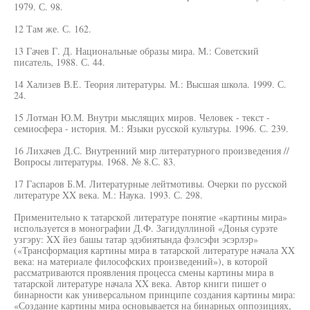
1979. С. 98.
12 Там же. С. 162.
13 Гачев Г. Д. Национальные образы мира. М.: Советский
писатель, 1988. С. 44.
14 Хализев В.Е. Теория литературы. М.: Высшая школа. 1999. С.
24.
15 Лотман Ю.М. Внутри мыслящих миров. Человек - текст -
семиосфера - история. М.: Языки русской культуры. 1996. С. 239.
16 Лихачев Д.С. Внутренний мир литературного произведения //
Вопросы литературы. 1968. № 8.С. 83.
17 Гаспаров Б.М. Литературные лейтмотивы. Очерки по русской
литературе XX века. М.: Наука. 1993. С. 298.
Применительно к татарской литературе понятие «картины мира»
используется в монографии Д.Ф. Загидуллиной «Донья сурэте
узгэру: XX йез башы татар эдэбиятында фэлсэфи эсэрлэр»
(«Трансформация картины мира в татарской литературе начала XX
века: на материале философских произведений»), в которой
рассматриваются проявления процесса смены картины мира в
татарской литературе начала XX века. Автор книги пишет о
бинарности как универсальном принципе создания картины мира:
«Создание картины мира основывается на бинарных оппозициях,