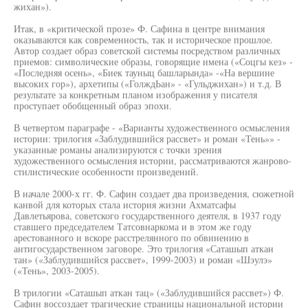
жихан»).
Итак, в «критической прозе» Ф. Сафина в центре внимания
оказываются как современность, так и историческое прошлое.
Автор создает образ советской системы посредством различных
приемов: символические образы, говорящие имена («Соцгы кез» -
«Последняя осень», «Биек тауныц башларында» -«На вершине
высоких гор»), архетипы («ГолждЬан» - «Гульджихан») и т.д. В
результате за конкретным планом изображения у писателя
проступает обобщенный образ эпохи.
В четвертом параграфе - «Варианты художественного осмысления
истории: трилогия «Заблудившийся рассвет» и роман «Тень»» -
указанные романы анализируются с точки зрения
художественного осмысления истории, рассматриваются жанрово-
стилистические особенности произведений.
В начале 2000-х гг. Ф. Сафин создает два произведения, сюжетной
канвой для которых стала история жизни Ахматсафы
Давлетьярова, советского государственного деятеля, в 1937 году
ставшего председателем Татсовнаркома и в этом же году
арестованного и вскоре расстрелянного по обвинению в
антигосударственном заговоре. Это трилогия «Саташып аткан
тан» («Заблудившийся рассвет», 1999-2003) и роман «Шэулэ»
(«Тень», 2003-2005).
В трилогии «Саташып аткан тац» («Заблудившийся рассвет») Ф.
Сафин воссоздает трагические страницы национальной истории