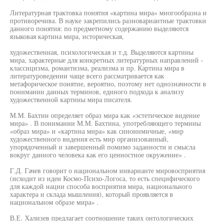
Литературная трактовка понятия «картина мира» многообразна и
противоречива. В науке закрепились разновариантные трактовки
данного понятия: по предметному содержанию выделяются
языковая картина мира, историческая,
художественная, психологическая и т.д. Выделяются картины
мира, характерные для конкретных литературных направлений -
классицизма, романтизма, реализма и пр. Картина мира в
литературоведении чаще всего рассматривается как
метафорическое понятие, вероятно, поэтому нет однозначности в
понимании данных терминов, единого подхода к анализу
художественной картины мира писателя.
М.М. Бахтин определяет образ мира как «эстетическое видение
мира» . В понимании М.М. Бахтина, употребляющего термины
«образ мира» и «картина мира» как синонимичные, «мир
художественного видения есть мир организованный,
упорядоченный и завершенный помимо заданности и смысла
вокруг данного человека как его ценностное окружение» .
Г.Д. Гачев говорит о национальном инварианте мировосприятия
(исходит из идеи Космо-Психо-Логоса, то есть специфического
для каждой нации способа восприятия мира, национального
характера и склада мышления), который проявляется в
национальном образе мира» .
В.Е. Хализев предлагает соотношение таких онтологических