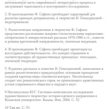
неотъемлемую часть современного литературного процесса и
заслуживает тщательного и всестороннего исследования.
2. В произведениях Ф. Сафина преобладает характерный для
реализма принцип детерминизма, в творчестве Н. Гиматдиновой -
индетерминизм.
3. Реалистическое направление в творчестве Ф. Сафина
представлено различными жанрово-стилистическими вариантами:
сатирические и юмористические рассказы 1970-1980-х гг., повести
и романы критической направленности, эпическая тенденция.
4. В произведениях Ф. Сафина преобладает ориентация на
воссоздание действительности, что находит отражение в
соответствующих ей художественных принципах: типизации,
эпической тенденции.
5. В ранних рассказах и повестях Н. Гиматдиновой, написанных в
рамках реалистического правдоподобия, основным принципом
создания картины мира становится контраст. Писательница
создает тип романтического героя, не приемлющего нравственных
устоев современного общества и ищущего внут-
9 Нигматуллина Ю.Г. Системно-комплексное исследование
художественного творчества: история научного направления в
Казанском университете. Казань: Фэн, 2004. С. 52.
10 Там же. С. 53.