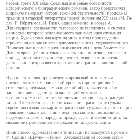
первой трети XX века. Соединяя жанровые особенности
исторического и биографического романов, автор представляет
широкую панораму исторической действительности, продолжая
традиции татарской литературы первой половины XX века (М. Га-
ляу, Г. Ибрагимов, И. Гази), одновременно, в образе А.
Давлетьярова, создавая тип татарского интеллигента, в системе
ценностей которого основное место занимает идея служения
нации. Художественная картина мира в этом произведении
строится на основе синтеза документального и художественного.
Приведенные в романе архивные сведения из дела Ахметсафы
Давлетьярова (обвинительное заключение, приговор, справка о
приведении приговора в исполнение) позволяют писателю
достоверно воспроизвести трагические страницы национальной
истории.
В раскрытии идеи произведения чрезвычайно значимым
представляется символический уровень (прием цветовой
символики, пейзажа, символический образ, вынесенный в
заглавие произведения), позволяющий читателю за
историческими событиями увидеть внеисторическую трагедию
татар. Изображенные автором коллизии, трагические судьбы
героев, воссозданная картина трагической судьбы татарской нации
проясняют смысл заглавия: в нем - указание на несбывшиеся
надежды татарского народа и, прежде всего, интеллигенции, на
связанное с революцией возрождение татарской нации.
Иной способ художественной типизации используется в романе
Ф. Сафина «Шэулэ» («Тень»). Художественной особенностью