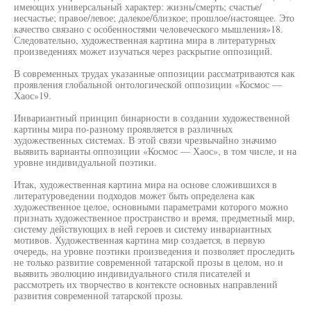
имеющих универсальный характер: жизнь/смерть; счастье/
несчастье; правое/левое; далекое/близкое; прошлое/настоящее. Это
качество связано с особенностями человеческого мышления»18.
Следовательно, художественная картина мира в литературных
произведениях может изучаться через раскрытие оппозиций.
В современных трудах указанные оппозиции рассматриваются как
проявления глобальной онтологической оппозиции «Космос —
Хаос»19.
Инвариантный принцип бинарности в создании художественной
картины мира по-разному проявляется в различных
художественных системах. В этой связи чрезвычайно значимо
выявить варианты оппозиции «Космос — Хаос», в том числе, и на
уровне индивидуальной поэтики.
Итак, художественная картина мира на основе сложившихся в
литературоведении подходов может быть определена как
художественное целое, основными параметрами которого можно
признать художественное пространство и время, предметный мир,
систему действующих в ней героев и систему инвариантных
мотивов. Художественная картина мир создается, в первую
очередь, на уровне поэтики произведения и позволяет проследить
не только развитие современной татарской прозы в целом, но и
выявить эволюцию индивидуального стиля писателей и
рассмотреть их творчество в контексте основных направлений
развития современной татарской прозы.