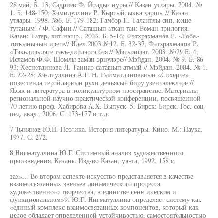
28 май. Б. 13; Садриев Ф. Йолдыз нуры // Казан утлары. 2004. №
1. Б. 148-150; Хэмидудлина Р. Кыргыйлыкка каршы // Казан
утлары. 1998. №6. Б. 179-182; Гамбэр Н. Талантлы сип, кеше
туганым! / Ф. Сафин // Саташып аткан тан: Роман-трилогия.
Казан: Татар, кит.нэшр., 2003. Б. 5-16; Фэтхрахманов Р. «Тоба»
тоткынынын иреге// Идел.2003.№12. Б. 32-37; Фэтхрахманов Р.
«Тэкьдир»дэге тэкъ-дирлэргэ бэя // Мэгърифэт. 2003. №29 Б. 4;
Исламов Ф.Ф. Шомлы заман эрнулэре// Мэйдан. 2004. № 9. Б. 86-
93; Хеснетдинова Л. Таннар саташып атмый // Мэйдан. 2004. № 1.
Б. 22-28; Хэ-лиуллина А.Г. Н. Гыйматдинованын «Сихерче»
повестенда геройларнын рухи деньясын биру узенчэлеклэре //
Язык и литература в поликультурном пространстве. Материалы
региональной научно-практической конференции, посвященной
70-летию проф. Хабирова А.Х. Выпуск. 5. Бирск: Бирск. Гос. соц-
пед. акад., 2006. С. 173-177 и т.д.
7 Тынянов Ю.Н. Поэтика. История литературы. Кино. М.: Наука,
1977. С. 272.
8 Нигматуллина Ю.Г. Системный анализ художественного
произведения. Казань: Изд-во Казан, ун-та, 1992, 158 с.
зах»... Во втором аспекте искусство представляется в качестве
взаимосвязанных звеньев динамического процесса
художественного творчества, в единстве генетическом и
функциональном»9. Ю.Г. Нигматуллина определяет систему как
«единый комплекс взаимосвязанных компонентов, который как
целое обладает определенной устойчивостью, самостоятельностью