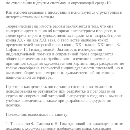
по отношению к другим системам и окружающей среде»10.
Как вспомогательные в диссертации используются структурный и
интертекстуальный методы.
Теоретическая значимость работы заключается в том, что она
конкретизирует знания об историко-литературном процессе, о
смене ориентиров и художественных парадигм в татарской прозе
конца XX - начала XXI века, о творчестве наиболее ярких
представителей татарской прозы конца XX - начала XXI века - Ф.
Сафина и Н. Гиматдиновой. Значимость исследования
индивидуальной поэтики в современной прозе определяется
общетеоретическими потребностями: изучение приемов и
принципов создания художественной картины мира раскрывает не
только своеобразие творческой индивидуальности писателей, но и
выявляет общие закономерности, художественный потенциал
национальной литературы.
Практическая ценность диссертации состоит в возможности
использования ее результатов при разработке и преподавании
курсов по современной татарской литературе в средних и высших
учебных заведениях, а также при разработке спецкурсов по
поэтике.
Положения, выносимые на защиту:
1. Творчество Ф. Сафина и Н. Гиматдиновой, отражающее разные
подходы к художественному изображению мира, составляет