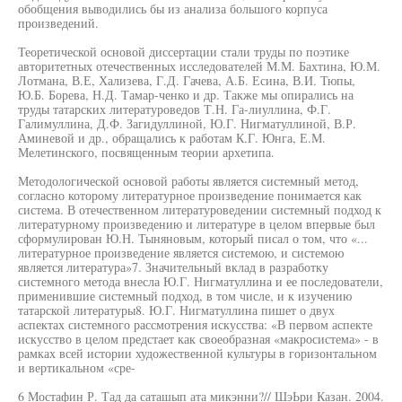
обобщения выводились бы из анализа большого корпуса
произведений.
Теоретической основой диссертации стали труды по поэтике
авторитетных отечественных исследователей М.М. Бахтина, Ю.М.
Лотмана, В.Е, Хализева, Г.Д. Гачева, А.Б. Есина, В.И. Тюпы,
Ю.Б. Борева, Н.Д. Тамар-ченко и др. Также мы опирались на
труды татарских литературоведов Т.Н. Га-лиуллина, Ф.Г.
Галимуллина, Д.Ф. Загидуллиной, Ю.Г. Нигматуллиной, В.Р.
Аминевой и др., обращались к работам К.Г. Юнга, Е.М.
Мелетинского, посвященным теории архетипа.
Методологической основой работы является системный метод,
согласно которому литературное произведение понимается как
система. В отечественном литературоведении системный подход к
литературному произведению и литературе в целом впервые был
сформулирован Ю.Н. Тыняновым, который писал о том, что «...
литературное произведение является системою, и системою
является литература»7. Значительный вклад в разработку
системного метода внесла Ю.Г. Нигматуллина и ее последователи,
применившие системный подход, в том числе, и к изучению
татарской литературы8. Ю.Г. Нигматуллина пишет о двух
аспектах системного рассмотрения искусства: «В первом аспекте
искусство в целом предстает как своеобразная «макросистема» - в
рамках всей истории художественной культуры в горизонтальном
и вертикальном «сре-
6 Мостафин Р. Тад да саташып ата микэнни?// ШэЬри Казан. 2004.