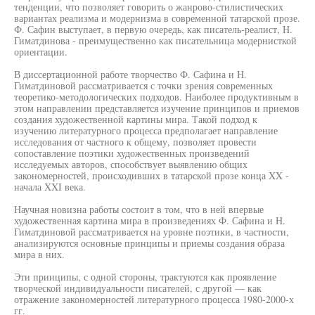
тенденции, что позволяет говорить о жанрово-стилистических
вариантах реализма и модернизма в современной татарской прозе.
Ф. Сафин выступает, в первую очередь, как писатель-реалист, Н.
Гиматдинова - преимущественно как писательница модернисткой
ориентации.
В диссертационной работе творчество Ф. Сафина и Н.
Гиматдиновой рассматривается с точки зрения современных
теоретико-методологических подходов. Наиболее продуктивным в
этом направлении представляется изучение принципов и приемов
создания художественной картины мира. Такой подход к
изучению литературного процесса предполагает направление
исследования от частного к общему, позволяет провести
сопоставление поэтики художественных произведений
исследуемых авторов, способствует выявлению общих
закономерностей, происходивших в татарской прозе конца XX -
начала XXI века.
Научная новизна работы состоит в том, что в ней впервые
художественная картина мира в произведениях Ф. Сафина и Н.
Гиматдиновой рассматривается на уровне поэтики, в частности,
анализируются основные принципы и приемы создания образа
мира в них.
Эти принципы, с одной стороны, трактуются как проявление
творческой индивидуальности писателей, с другой — как
отражение закономерностей литературного процесса 1980-2000-х
гг.