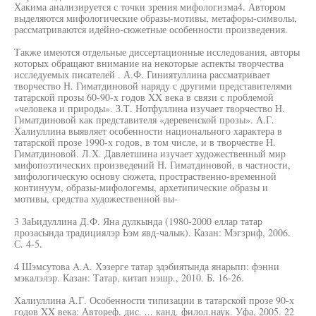
Хакима анализируется с точки зрения мифологизма4. Автором
выделяются мифологические образы-мотивы, метафоры-символы,
рассматриваются идейно-сюжетные особенности произведения.
Также имеются отдельные диссертационные исследования, авторы
которых обращают внимание на некоторые аспекты творчества
исследуемых писателей . А.Ф. Гиниятуллина рассматривает
творчество Н. Гиматдиновой наряду с другими представителями
татарской прозы 60-90-х годов XX века в связи с проблемой
«человека и природы». З.Т. Нотфуллина изучает творчество Н.
Гиматдиновой как представителя «деревенской прозы». А.Г.
Халиуллина выявляет особенности национального характера в
татарской прозе 1990-х годов, в том числе, и в творчестве Н.
Гиматдиновой. Л.Х. Давлетшина изучает художественный мир
мифопоэтических произведений Н. Гиматдиновой, в частности,
мифологическую основу сюжета, простраственно-временной
континуум, образы-мифологемы, архетипические образы и
мотивы, средства художественной вы-
3 ЗаЬидуллина Д.Ф. Яна дулкында (1980-2000 еллар татар
прозасында традициялэр Ьэм явд-чалык). Казан: Мэгзриф, 2006.
С. 4-5.
4 Шэмсутова A.A. Хэзерге татар эдэбиятында янарьпп: фэнни
мэкалэлэр. Казан: Татар, китап нэшр., 2010. Б. 16-26.
Халиуллина А.Г. Особенности типизации в татарской прозе 90-х
годов XX века: Автореф. дис. ... канд. филол.наук. Уфа, 2005. 22