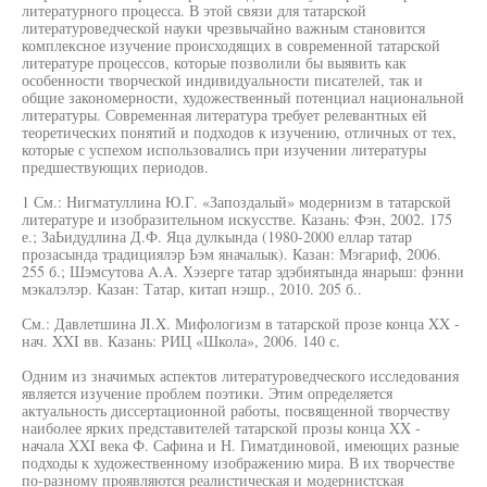
литературного процесса. В этой связи для татарской
литературоведческой науки чрезвычайно важным становится
комплексное изучение происходящих в современной татарской
литературе процессов, которые позволили бы выявить как
особенности творческой индивидуальности писателей, так и
общие закономерности, художественный потенциал национальной
литературы. Современная литература требует релевантных ей
теоретических понятий и подходов к изучению, отличных от тех,
которые с успехом использовались при изучении литературы
предшествующих периодов.
1 См.: Нигматуллина Ю.Г. «Запоздалый» модернизм в татарской
литературе и изобразительном искусстве. Казань: Фэн, 2002. 175
е.; ЗаЬидудлина Д.Ф. Яца дулкында (1980-2000 еллар татар
прозасында традициялэр Ьэм яначалык). Казан: Мэгариф, 2006.
255 б.; Шэмсутова A.A. Хэзерге татар эдэбиятында янарыш: фэнни
мэкалэлэр. Казан: Татар, китап нэшр., 2010. 205 б..
См.: Давлетшина JI.X. Мифологизм в татарской прозе конца XX -
нач. XXI вв. Казань: РИЦ «Школа», 2006. 140 с.
Одним из значимых аспектов литературоведческого исследования
является изучение проблем поэтики. Этим определяется
актуальность диссертационной работы, посвященной творчеству
наиболее ярких представителей татарской прозы конца XX -
начала XXI века Ф. Сафина и Н. Гиматдиновой, имеющих разные
подходы к художественному изображению мира. В их творчестве
по-разному проявляются реалистическая и модернистская