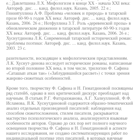
е.; Давлетшина Л.Х. Мифологизм в конце XX - начала XXI века:
Автореф. дис. ... канд. филол.наук. Казань, 2005. 22 е.;
Гиниятуллина А.Ф. Проблема «человек и природа» в татарской
прозе 60-90-х годов XX века: Автореф. дис. ... канд. филол.наук.
Казань, 2006. 26 е.; Нотфуллина З.Т. Роль «деревенской прозы» в
обновленческом движении в татарской литературе 60-90-х годов
XX века: Автореф. дис. ... канд. филол.наук. Казань, 2006. 26 е.;
Хуснутдинова Л.К. Современный татарский исторический роман:
проблемы поэтики: Автореф. дис. ... канд. филол.наук. Казань,
2003. 23 с.
разительности, восходящие к мифологическим представлениям.
Л.К. Хуснут-динова исследует исторические романы, написанные
во второй половине XX века, в том числе, трилогию Ф. Сафина
«Саташып аткан тан» («Заблудившийся рассвет») с точки зрения
жанрово-сюжетных особенностей.
Кроме того, творчеству Ф. Сафина и Н. Гиматдиновой посвящены
ряд статей6, однако в них критический дискурс преобладает над
научным. В статьях Р.Г. Фатхрахманова, А.Г. Халиуллиной, Ф.Ф.
Исламова, JI.K. Хуснутдиновой содержится образно-тематический
анализ отдельных произведений писателей: наблюдения над
способом сюжетосложения, стилем писателя, раскрывается
мастерство психологического анализа, анализируются языковые
особенности авторов. Однако до сих пор нет полного научного
освещения творчества Ф. Сафина и Н. Гиматдиновой в аспекте
нашего исследования, не создано систематизирующих работ по
индивидуальной поэтике этих писателей, в которых научные