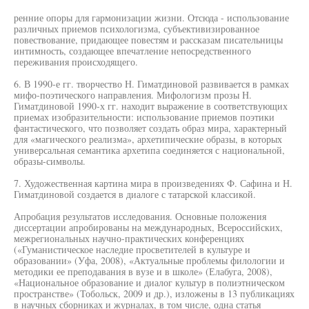
ренние опоры для гармонизации жизни. Отсюда - использование
различных приемов психологизма, субъективизированное
повествование, придающее повестям и рассказам писательницы
интимность, создающее впечатление непосредственного
переживания происходящего.
6. В 1990-е гг. творчество Н. Гиматдиновой развивается в рамках
мифо-поэтического направления. Мифологизм прозы Н.
Гиматдиновой 1990-х гг. находит выражение в соответствующих
приемах изобразительности: использование приемов поэтики
фантастического, что позволяет создать образ мира, характерный
для «магического реализма», архетипические образы, в которых
универсальная семантика архетипа соединяется с национальной,
образы-символы.
7. Художественная картина мира в произведениях Ф. Сафина и Н.
Гиматдиновой создается в диалоге с татарской классикой.
Апробация результатов исследования. Основные положения
диссертации апробированы на международных, Всероссийских,
межрегиональных научно-практических конференциях
(«Гуманистическое наследие просветителей в культуре и
образовании» (Уфа, 2008), «Актуальные проблемы филологии и
методики ее преподавания в вузе и в школе» (Елабуга, 2008),
«Национальное образование и диалог культур в полиэтническом
пространстве» (Тобольск, 2009 и др.), изложены в 13 публикациях
в научных сборниках и журналах, в том числе, одна статья