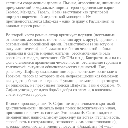
картинам современной деревни. Пьяные, агрессивные, лишенные
представлений о моральных нормах герои (деревенские парни
Термос, Мендель, Тарель, Фрак) выступают как групповой
портрет современной деревенской молодежи. Им
противопоставляется Шаф-кат - один (наряду с Раушанией) из
главных героев романа.
Во второй части романа автор критикует порядки (неуставные
отношения, жестокость по отношению друг к другу), царящие в
современной российской армии. Реалистически (а зачастую и
натуралистически) изображаются события чеченской войны:
страдания и смерть мирных жителей, бессмысленная гибель
российских солдат, жестокость ОМОНа и т.д. Контрастными на их
фоне становятся проявления человечности, отстаивание героями в
трагической ситуации общечеловеческих ценностей. Так,
раненому Шафкату оказывают помощь в чеченском госпитале в
Грозном, персонал которого из-за непрекращающихся бомбежек
вынужден работать в подвале. Раушания, несмотря на грозящую
ей опасность, не прекращает поиски Шафката. Таким образом, Ф.
Сафин утверждает идею борьбы добра со злом и, в конечном
счете, торжества добра.
В своих произведениях Ф. Сафин не ограничивается критикой
действительности: писатель ведет поиск положительных начал,
противопоставляемых системе. Эти начала Ф. Сафин видит в
имманентных национальному характеру качествах (терпеливость,
способность к состраданию, готовность к самопожертвованию),
которые проявляются в героине повести «ГелжиЬан» («Гульд-