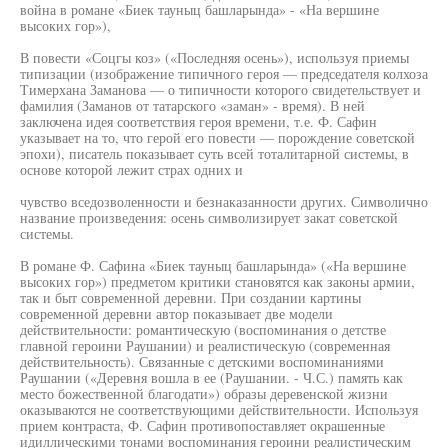
война в романе «Биек тауныц башларында» - «На вершине
высоких гор»),
В повести «Соцгы коз» («Последняя осень»), используя приемы
типизации (изображение типичного героя — председателя колхоза
Тимерхана Заманова — о типичности которого свидетельствует и
фамилия (Заманов от татарского «заман» - время). В ней
заключена идея соответствия героя времени, т.е. Ф. Сафин
указывает на то, что герой его повести — порождение советской
эпохи), писатель показывает суть всей тоталитарной системы, в
основе которой лежит страх одних и
чувство вседозволенности и безнаказанности других. Символично
название произведения: осень символизирует закат советской
системы.
В романе Ф. Сафина «Биек тауныц башларында» («На вершине
высоких гор») предметом критики становятся как законы армии,
так и быт современной деревни. При создании картины
современной деревни автор показывает две модели
действительности: романтическую (воспоминания о детстве
главной героини Раушании) и реалистическую (современная
действительность). Связанные с детскими воспоминаниями
Раушании («Деревня вошла в ее (Раушании. - Ч.С.) память как
место божественной благодати») образы деревенской жизни
оказываются не соответствующими действительности. Используя
прием контраста, Ф. Сафин противопоставляет окрашенные
идиллическими тонами воспоминания героини реалистическим