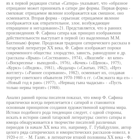
ях к первой редакции статьи «Сатира» указывает, что «образное
отрицание может принимать в сатире две формы. Первая форма -
смеховая: отрицаемое явление изображается как смешное, оно
осмеивается. Вторая форма - серьезная: отрицаемое явление
изображается как отвратительное, злое, возбуждающее
отвращение и негодование»21. Представляется, что в ранних
произведениях Ф. Сафина сатира как принцип изображения
действительности выступает в первой (из выделенных М.М.
Бахтиным) форме. Продолжая традиции сатирического рассказа в
татарской литературе XX века, Ф. Сафин изображает пороки
современного общества: злорадство, зависть, равнодушие и др.
(рассказы «Ярыш» («Состязание», 1974), «Якшэмбе - ял кене»
(«Воскресенье - выходной», 1976), «Кочек» («Щенок», 1975),
«Куркэ» («Индюк», 1981), «Кодалар» («Сватью, 1982), «Иртэ
житлегу» («Раннее созревание», 1982), осмеивает их, создавая
портрет советского обывателя 1970-1980-х гг. («Ож;махта яца ел» -
«Новый год в раю» (1977), «Нервьщ гына чыдасын» - «Пусть
только нервы терпят» (1988).
Анализ ранней прозы писателя показал, что юмор Ф. Сафина
практически всегда переплетается с сатирой и становится
основным принципом создания художественной картины мира.
Истоки подобного рода тенденции следует, с одной стороны,
искать в истории самой татарской литературы: синтез сатиры и
юмора обнаруживается в творчестве писателей различных
периодов (в начале XX века это, например, Г. Губайдуллин, автор
целого ряда сатирических и юмористических рассказов-новелл, в
1920-е гг. - М. Галяу, в литературе второй половины XX века - Ф.