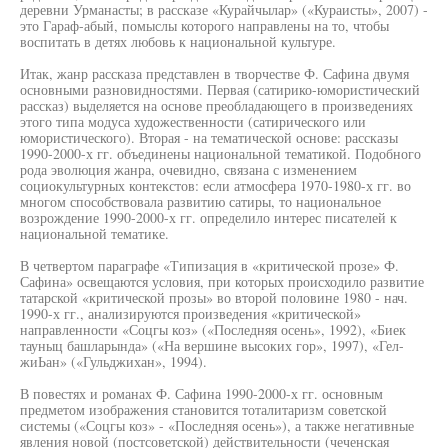
деревни Урманасты; в рассказе «Курайчылар» («Кураисты», 2007) -
это Гараф-абый, помыслы которого направлены на то, чтобы
воспитать в детях любовь к национальной культуре.
Итак, жанр рассказа представлен в творчестве Ф. Сафина двумя
основными разновидностями. Первая (сатирико-юмористический
рассказ) выделяется на основе преобладающего в произведениях
этого типа модуса художественности (сатирического или
юмористического). Вторая - на тематической основе: рассказы
1990-2000-х гг. объединены национальной тематикой. Подобного
рода эволюция жанра, очевидно, связана с изменением
социокультурных контекстов: если атмосфера 1970-1980-х гг. во
многом способствовала развитию сатиры, то национальное
возрождение 1990-2000-х гг. определило интерес писателей к
национальной тематике.
В четвертом параграфе «Типизация в «критической прозе» Ф.
Сафина» освещаются условия, при которых происходило развитие
татарской «критической прозы» во второй половине 1980 - нач.
1990-х гг., анализируются произведения «критической»
направленности «Соцгы коз» («Последняя осень», 1992), «Биек
тауныц башларында» («На вершине высоких гор», 1997), «Гел-
жиЬан» («Гульджихан», 1994).
В повестях и романах Ф. Сафина 1990-2000-х гг. основным
предметом изображения становится тоталитаризм советской
системы («Соцгы коз» - «Последняя осень»), а также негативные
явления новой (постсоветской) действительности (чеченская