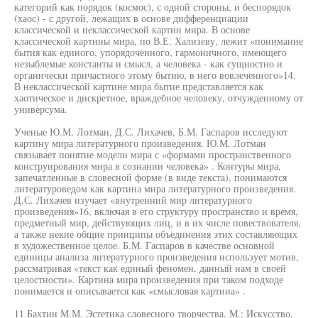
категорий как порядок (космос), с одной стороны, и беспорядок
(хаос) - с другой, лежащих в основе дифференциации
классической и неклассической картин мира. В основе
классической картины мира, по В.Е. Хализеву, лежит «понимание
бытия как единого, упорядоченного, гармоничного, имеющего
незыблемые константы и смысл, а человека - как сущностно и
органически причастного этому бытию, в него вовлеченного»14.
В неклассической картине мира бытие представляется как
хаотическое и дискретное, враждебное человеку, отчужденному от
универсума.
Ученые Ю.М. Лотман, Д.С. Лихачев, Б.М. Гаспаров исследуют
картину мира литературного произведения. Ю.М. Лотман
связывает понятие модели мира с «формами пространственного
конструирования мира в сознании человека» . Контуры мира,
запечатленные в словесной форме (в виде текста), понимаются
литературоведом как картина мира литературного произведения.
Д.С. Лихачев изучает «внутренний мир литературного
произведения»16, включая в его структуру пространство и время,
предметный мир, действующих лиц, и в их числе повествователя,
а также некие общие принципы объединения этих составляющих
в художественное целое. Б.М. Гаспаров в качестве основной
единицы анализа литературного произведения использует мотив,
рассматривая «текст как единый феномен, данный нам в своей
целостности». Картина мира произведения при таком подходе
понимается и описывается как «смысловая картина» .
11 Бахтин М.М. Эстетика словесного творчества. М.: Искусство,