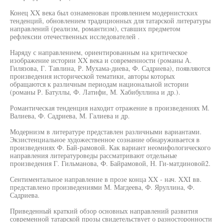
Конец XX века был ознаменован проявлением модернистских
тенденций, обновлением традиционных для татарской литературы
направлений (реализм, романтизм), ставших предметом
рефлексии отечественных исследователей .
Наряду с направлением, ориентированным на критическое
изображение истории XX века и современности (романы А.
Гилязова, Г. Тавлина, Р. Мухама-диева, Ф. Садриева), появляются
произведения исторической тематики, авторы которых
обращаются к различным периодам национальной истории
(романы Р. Батуллы, Ф. Латифи, М. Хабибуллина и др.).
Романтическая тенденция находит отражение в произведениях М.
Валиева, Ф. Садриева, М. Галиева и др.
Модернизм в литературе представлен различными вариантами.
Экзистенциальное художественное сознание обнаруживается в
произведениях Ф. Бай-рамовой. Как вариант неомифологического
направления литературоведы рассматривают отдельные
произведения Г. Гильманова, Ф. Байрамовой, Н. Ги-матдиновой2.
Сентиментальное направление в прозе конца XX - нач. XXI вв.
представлено произведениями М. Магдеева, Ф. Яруллина, Ф.
Садриева.
Приведенный краткий обзор основных направлений развития
современной татарской прозы свидетельствует о разносторонности