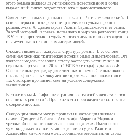
этого романа является дву-плановость повествования и более
выраженный синтез художественного и документального.
Сюжет романа имеет два пласта - «реальный» и символический. В
основе первого - изображение трагической судьбы героини
романа, жены А. Давлетьярова Рабиги Сарымсаковой и ее семьи.
За этой историей человека, попавшего в жернова репрессий конца
1930-х гг., проступают судьбы многих тысяч невинно осужденных
и замученных в сталинских лагерях людей.
Сложной является и жанровая структура романа. В ее основе -
семейная хроника: трагическая история семьи Давлетьяровых. Эта
жанровая модель позволяет автору воссоздать картину жизни
страны на протяжении 20 лет (19301950-е годы). Для этого Ф.
Сафин использует ряд художественных приемов (использование
писем, официальных документов (протокола, постановления и
т.д.), которые проливают свет на условия содержания
заключенных.
В то же время Ф. Сафин не ограничивается изображением эпохи
сталинских репрессий. Прошлое в его произведении соотносится
с современностью.
Связующим звеном между прошлым и настоящим является
память. Для детей Рабиги и Ахматсафы Марата и Марлиса
чрезвычайно значима память о своих родителях. Именно это
чувство движет их поисками сведений о судьбе Рабиги и
Ахматсафы: спустя много лет, добившись реабилитации своих