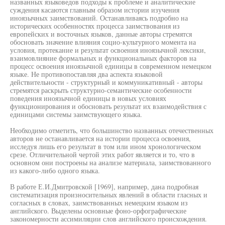
названных языковедов подходы к проблеме и аналитические
суждения касаются главным образом истории изучения
иноязычных заимствований. Останавливаясь подробно на
исторических особенностях процесса заимствования из
европейских и восточных языков, данные авторы стремятся
обосновать значение влияния социо-культурного момента на
условия, протекание и результат освоения иноязычной лексики,
взаимовлияние формальных и функциональных факторов на
процесс освоения иноязычной единицы в современном немецком
языке. Не противопоставляя два аспекта языковой
действительности - структурный и коммуникативный - авторы
стремятся раскрыть структурно-семантические особенности
поведения иноязычной единицы в новых условиях
функционирования и обосновать результат их взаимодействия с
единицами системы заимствующего языка.
Необходимо отметить, что большинство названных отечественных
авторов не останавливается на истории процесса освоения,
исследуя лишь его результат в том или ином хронологическом
срезе. Отличительной чертой этих работ является и то, что в
основном они построены на анализе материала, заимствованного
из какого-либо одного языка.
В работе Е.И.Дмитровской [1969], например, дана подробная
систематизация произносительных явлений в области гласных и
согласных в словах, заимствованных немецким языком из
английского. Выделены основные фоно-орфографические
закономерности ассимиляции слов английского происхождения.