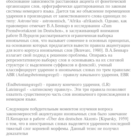
обоснование зависимости расстановки акцента от фонетической
организации слов, орфографически адаптированных по законам
системы немецкого языка. Дается так же объяснение перемещения
ударения в производных от заимствованного слова единицах по
типу: Astrono'mie - astronomisch, "Afrika -afrikanisch. Однако, как
правомерно отмечает В.А.Бенварэ в исследовании «Zum
Fremdwortakzent im Deutschen», в заслуживающей внимания
работе В.Вурцеля рассматривается ограниченная выборка
иноязычных слов, что вызывает сомнение в основных принципах,
на основании которых предлагается вывести правила акцентуации
для всего корпуса иноязычных слов [Benware, 1980]. В.А.Бенварэ
излагает свой подход к решению проблемы. Опираясь на
репрезентативную выборку слов и основываясь на их слоговой
структуре (с выделением суффиксов и флексий), ученый
классифицирует ударение в иноязычных словах по трем правилам:
ABR (Anfangsbetonungsregel) - правилу начального ударения, EBR
(Endbetonungsregel) - правилу конечного ударения, (LR)
Lateinregel - «латинскому правилу». Эти три правила позволяют
охватить существенную часть слов иноязычного происхождения в
немецком языке.
Следующим побудительным моментом изучения вопроса
закономерностей акцентуации иноязычных слов было замечание
П.Кипарски в работе «Über den deutschen Akzent» [Kiparsky, 1959]
о том, что в иностранных словах выделяется ударением последний
тяжелый слог корневой морфемы. Данный тезис не получил
доказательн