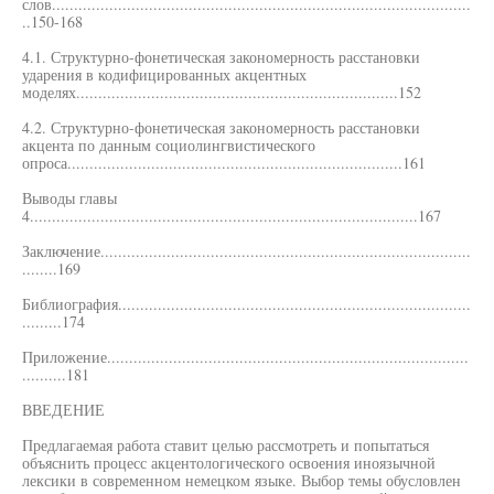
слов...............................................................................................
..150-168
4.1. Структурно-фонетическая закономерность расстановки
ударения в кодифицированных акцентных
моделях.........................................................................152
4.2. Структурно-фонетическая закономерность расстановки
акцента по данным социолингвистического
опроса............................................................................161
Выводы главы
4........................................................................................167
Заключение....................................................................................
........169
Библиография................................................................................
.........174
Приложение..................................................................................
..........181
ВВЕДЕНИЕ
Предлагаемая работа ставит целью рассмотреть и попытаться
объяснить процесс акцентологического освоения иноязычной
лексики в современном немецком языке. Выбор темы обусловлен