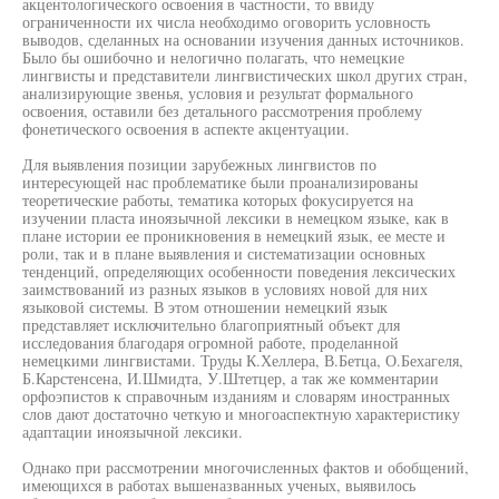
акцентологического освоения в частности, то ввиду
ограниченности их числа необходимо оговорить условность
выводов, сделанных на основании изучения данных источников.
Было бы ошибочно и нелогично полагать, что немецкие
лингвисты и представители лингвистических школ других стран,
анализирующие звенья, условия и результат формального
освоения, оставили без детального рассмотрения проблему
фонетического освоения в аспекте акцентуации.
Для выявления позиции зарубежных лингвистов по
интересующей нас проблематике были проанализированы
теоретические работы, тематика которых фокусируется на
изучении пласта иноязычной лексики в немецком языке, как в
плане истории ее проникновения в немецкий язык, ее месте и
роли, так и в плане выявления и систематизации основных
тенденций, определяющих особенности поведения лексических
заимствований из разных языков в условиях новой для них
языковой системы. В этом отношении немецкий язык
представляет исключительно благоприятный объект для
исследования благодаря огромной работе, проделанной
немецкими лингвистами. Труды К.Хеллера, В.Бетца, О.Бехагеля,
Б.Карстенсена, И.Шмидта, У.Штетцер, а так же комментарии
орфоэпистов к справочным изданиям и словарям иностранных
слов дают достаточно четкую и многоаспектную характеристику
адаптации иноязычной лексики.
Однако при рассмотрении многочисленных фактов и обобщений,
имеющихся в работах вышеназванных ученых, выявилось