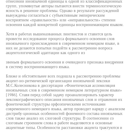
отнесении иноязычной единицы к одной из классификационных
групп, упомянутые авторы пытаются внести терминологическую
ясность в решение проблемы. Однако в результате рассуждений
вынуждены согласиться с субъективным эмпирическим
восприятием «правильности» или «неправильности» степени
освоения каждой конкретной единицы воспринимающим языком.
Хотя в работах вышеназванных лингвистов и ставится цель
провести исследование процесса формального освоения слов
иноязычного происхождения в современном немецком языке, в
них не делаются попытки подойти к рассмотрению вопроса
акцентологической адаптации как одного из
звеньев формального освоения и очевидного признака внедрения
в систему воспринимающего языка.
Ближе и обстоятельнее всех подошла к рассмотрению проблемы
акцент-но-ритмической организации иноязычной лексики
М.С.Колесникова в диссертации «Фонетическая ассимиляция
иноязычных слов в современном немецком литературном языке»
[1986]. Ставя перед собой задачу проанализировать характер
лексикографического описания иноязычных слов и отражения их
фонетической структуры орфоэпическими источниками
современного немецкого языка, автор проводит наряду с анализом
дистрибу-ционных особенностей фонемного состава иноязычных
слов также анализ их слоговой структуры. В соотнесении со
слоговым строением слова в работе выделяются и основные
акцентные типы. Особенности расстановки акцента трактуются и