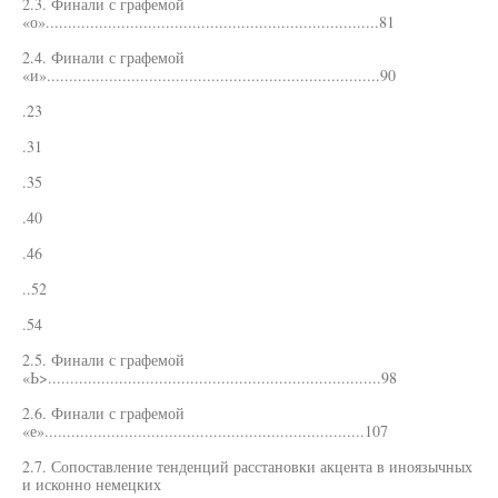
2.3. Финали с графемой
«о»...........................................................................81
2.4. Финали с графемой
«и»...........................................................................90
.23
.31
.35
.40
.46
..52
.54
2.5. Финали с графемой
«Ь>...........................................................................98
2.6. Финали с графемой
«е»........................................................................107
2.7. Сопоставление тенденций расстановки акцента в иноязычных
и исконно немецких