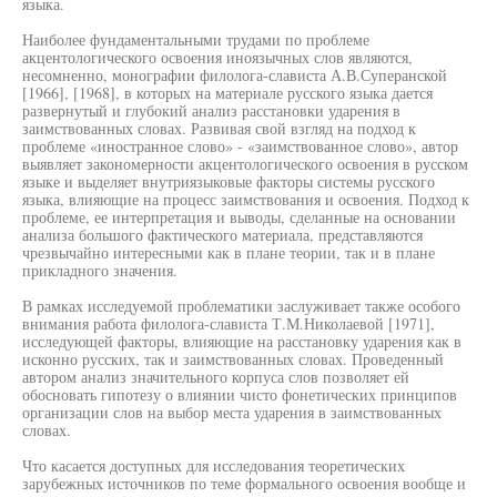
языка.
Наиболее фундаментальными трудами по проблеме
акцентологического освоения иноязычных слов являются,
несомненно, монографии филолога-слависта А.В.Суперанской
[1966], [1968], в которых на материале русского языка дается
развернутый и глубокий анализ расстановки ударения в
заимствованных словах. Развивая свой взгляд на подход к
проблеме «иностранное слово» - «заимствованное слово», автор
выявляет закономерности акцентологического освоения в русском
языке и выделяет внутриязыковые факторы системы русского
языка, влияющие на процесс заимствования и освоения. Подход к
проблеме, ее интерпретация и выводы, сделанные на основании
анализа большого фактического материала, представляются
чрезвычайно интересными как в плане теории, так и в плане
прикладного значения.
В рамках исследуемой проблематики заслуживает также особого
внимания работа филолога-слависта Т.М.Николаевой [1971],
исследующей факторы, влияющие на расстановку ударения как в
исконно русских, так и заимствованных словах. Проведенный
автором анализ значительного корпуса слов позволяет ей
обосновать гипотезу о влиянии чисто фонетических принципов
организации слов на выбор места ударения в заимствованных
словах.
Что касается доступных для исследования теоретических
зарубежных источников по теме формального освоения вообще и