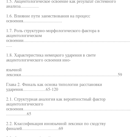
1.5. Акцентологическое освоение как результат системного
анализа...............
1.6. Влияние пути заимствования на процесс
освоения................................
1.7. Роль структурно-морфологического фактора в
акцентологическом
освоении.......................................................................................
.....
1.8. Характеристика немецкого ударения в свете
акцентологического освоения ино-
язычной
лексики...............................................................................59
Глава 2. Финаль как основа типологии расстановки
ударения...................65-120
2.1. Структурная аналогия как вероятностный фактор
акцентологического
освоения........................................................................................
.................65
2.2. Классификация иноязычной лексики по сходству
финалей..............................69