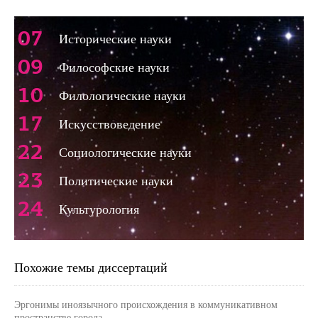
07
Исторические науки
09
Философские науки
10
Филологические науки
17
Искусствоведение
22
Социологические науки
23
Политические науки
24
Культурология
Похожие темы диссертаций
Эргонимы иноязычного происхождения в коммуникативном
пространстве города