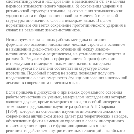
систематизируются в исследовании в зависимости от: а) наличия
переноса этимологического ударения, б) сохранения ударения и
ритмической структуры этимона, в) сохранения этимологически
ударного слога и образования новой ритмической и слоговой
структуры иноязычного слова в немецком языке. В целом
нормативным считается сохранение прототипического ударения в
словах из различных языков-источников.
Используемая в названных работах методика описания
формального освоения иноязычной лексики строится в основном
на выявлении диаси-стемных отношений между языком-
источником и языком-реципиентом, на установлении тождеств и
различий. Результат фоно-орфографической трансформации
используемого немецким языком иноязычного материала
анализируется по степени соответствия структуре слова-
прототипа. Подобный подход не всегда позволяет получить
представление о закономерностях функционирования иноязычной
лексики в современном немецком языке.
Если привлечь к дискуссии о признаках формального освоения
работы отечественных ученых, материалом исследования которых
являются другие, кроме немецкого языки, то особый интерес в
этом плане представляют научные разработки А.П.Старкова
[1959], который на основании изучения иноязычной лексики в
современном английском языке делает ряд теоретических выводов,
объясняющих факты изменения ударения в словах иностранного
происхождения в процессе функционирования в языке-
реципиенте действием внутрисистемных тенденций английского