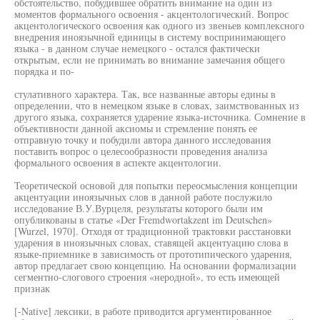
обстоятельство, побудившее обратить внимание на один из
моментов формального освоения - акцентологический. Вопрос
акцентологического освоения как одного из звеньев комплексного
внедрения иноязычной единицы в систему воспринимающего
языка - в данном случае немецкого - остался фактически
открытым, если не принимать во внимание замечания общего
порядка и по-
стулативного характера. Так, все названные авторы едины в
определении, что в немецком языке в словах, заимствованных из
другого языка, сохраняется ударение языка-источника. Сомнение в
объективности данной аксиомы и стремление понять ее
отправную точку и побудили автора данного исследования
поставить вопрос о целесообразности проведения анализа
формального освоения в аспекте акцентологии.
Теоретической основой для попытки переосмысления концепции
акцентуации иноязычных слов в данной работе послужило
исследование В.У.Вурцеля, результаты которого были им
опубликованы в статье «Der Fremdwortakzent im Deutschen»
[Wurzel, 1970]. Отходя от традиционной трактовки расстановки
ударения в иноязычных словах, ставящей акцентуацию слова в
языке-приемнике в зависимость от прототипического ударения,
автор предлагает свою концепцию. На основании формализации
сегментно-слогового строения «неродной», то есть имеющей
признак
[-Native] лексики, в работе приводится аргументированное