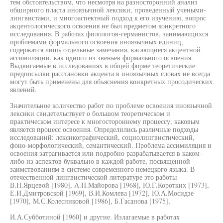
тем обстоятельством, что несмотря на разносторонний анализ
обширного пласта иноязычной лексики, проведенный учеными-
лингвистами, и многоаспектный подход к его изучению, вопрос
акцентологического освоения не был предметом конкретного
исследования. В работах филологов-германистов, занимающихся
проблемами формального освоения иноязычных единиц,
содержатся лишь отдельные замечания, касающиеся акцентной
ассимиляции, как одного из звеньев формального освоения.
Выдвигаемые в исследованиях в общей форме теоретические
предпосылки расстановки акцента в иноязычных словах не всегда
могут быть применены для объяснения конкретных просодических
явлений.
Значительное количество работ по проблеме освоения иноязычной
лексики свидетельствует о большом теоретическом и
практическом интересе к многостороннему процессу, каковым
является процесс освоения. Определились различные подходы
исследований: лексикографический, социолингвистический,
фоно-морфологический, семантический. Проблема ассимиляция и
освоения затрагивается или подробно разрабатывается в каком-
либо из аспектов буквально в каждой работе, посвященной
заимствованиям в системе современного немецкого языка. В
отечественной лингвистической литературе это работы
В.Н.Ярцевой [1980], А.П.Майорова [1968], Ю.Г.Коротких [1973],
Е.И.Дмитровской [1969], В.И.Комлева [1972], Ю.А.Мосидзе
[1970], М.С.Колесниковой [1986], Б.Гасанова [1975],
И.А.Субботиной [1960] и другие. Излагаемые в работах