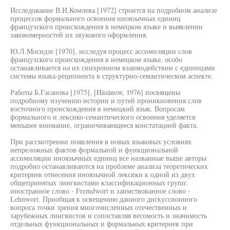
Исследование В.И.Комлева [1972] строится на подробном анализе
процессов формального освоения иноязычных единиц
французского происхождения в немецком языке и выявлении
закономерностей их звукового оформления.
Ю.Л.Мосидзе [1970], исследуя процесс ассимиляции слов
французского происхождения в немецком языке, особо
останавливается на их синхронном взаимодействии с единицами
системы языка-реципиента в структурно-семантическом аспекте.
Работы Б.Гасанова [1975], [Häsänow, 1976] посвящены
подробному изучению истории и путей проникновения слов
восточного происхождения в немецкий язык. Вопросам
формального и лексико-семантического освоения уделяется
меньшее внимание, ограничивающееся констатацией факта.
При рассмотрении появления в новых языковых условиях
непреложных фактов формальной и функциональной
ассимиляции иноязычных единиц все названные выше авторы
подробно останавливаются на проблеме анализа теоретических
критериев отнесения иноязычной лексики к одной из двух
общепринятых лингвистами классификационных групп:
иностранное слово - Fremdwort и заимствованное слово -
Lehnwort. Приобщая к освещению данного дискуссионного
вопроса точки зрения многочисленных отечественных и
зарубежных лингвистов и сопоставляя весомость и значимость
отдельных функциональных и формальных критериев при