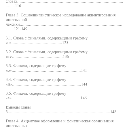
словах............................................................................................
........116
Глава 3. Социолингвистическое исследование акцентирования
иноязычной
лексики.........................................................................................
.......121-149
3.1. Слова с финалями, содержащими графему
«а»............................................125
3.2. Слова с финалями, содержащими графему
«»>............................................136
3.3. Финали, содержащие графему
«о»............................................................141
3.4. Финали, содержащие графему
«и»............................................................144
3.5. Финали, содержащие графему
«е»............................................................146
Выводы главы
3.........................................................................................148
Глава 4. Акцентное оформление и фонетическая организация
иноязычных