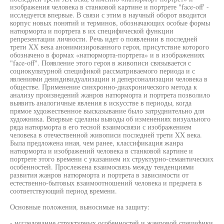
изображения человека в станковой картине и портрете "face-off' -
исследуется впервые. В связи с этим в научный оборот вводится
корпус новых понятий и терминов, обозначающих особые формы
натюрморта и портрета в их специфической функции
репрезентации личности. Речь идет о появлении в последней
трети XX века анонимизированного героя, присутствие которого
обозначено в формах «натюрморта-портрета» и в изображениях
"face-off". Появление этого героя в живописи связывается с
социокультурной спецификой рассматриваемого периода и с
явлениями деиндивидуализации и деперсонализации человека в
обществе. Применение синхронно-диахронического метода к
анализу произведений жанров натюрморта и портрета позволило
выявить аналогичные явления в искусстве в периоды, когда
прямое художественное высказывание было затруднительно для
художника. Впервые сделаны выводы об изменениях визуального
ряда натюрморта в его тесной взаимосвязи с изображением
человека в отечественной живописи последней трети XX века.
Была предложена иная, чем ранее, классификация жанра
натюрморта и изображений человека в станковой картине и
портрете этого времени с указанием их структурно-семантических
особенностей. Прослежена взаимосвязь между тенденциями
развития жанров натюрморта и портрета в зависимости от
естественно-бытовых взаимоотношений человека и предмета в
соответствующий период времени.
Основные положения, выносимые на защиту:
- исследование структурных особенностей и жанровой специфики