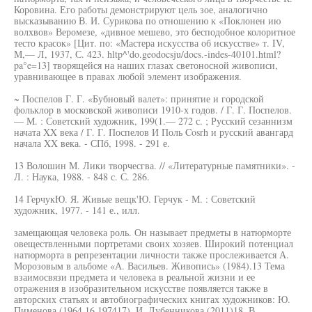
Коровина. Его работы демонстрируют цель зое, аналогично
высказыванию В. И. Сурикова по отношению к «Поклонен ию
волхвов» Веромезе, «дивное мешево, это бесподобное колоритное
тесто красок» [Цит. по: «Мастера искусства об искусстве» т. IV,
М,— Л, 1937, С. 423. hltp^'do.geodocsju/docs.-indes-40101.html?
pa°e=13] творящейся на наших глазах светоносной живописи,
уравнивающее в правах любой элемент изображения.
~ Поспелов Г. Г. «Бубновый валет»: принятие и городской
фольклор в московской живописи 1910-х годов. / Г. Г. Поспелов.
— М. : Советский художник, 199(1.— 272 с. ; Русский сезаннизм
начата XX века / Г. Г. Поспелов И Поль Cosrh и русский авангард
начала XX века. - СПб, 1998. - 291 е.
13 Волошин М. Лики творчесгва. // «Литературные памятники». -
Л. : Наука, 1988. - 848 с. С. 286.
14 ГерчукЮ. Я. Живые вещк'Ю. Герчук - М. : Советский
художник, 1977. - 141 е., илл.
замещающая человека роль. Он называет предметы в натюрморте
овеществленными портретами своих хозяев. Широкий потенциал
натюрморта в репрезентации личности также прослеживается А.
Морозовым в альбоме «А. Васильев. Живопись» (1984).13 Тема
взаимосвязи предмета и человека в реальной жизни и ее
отражения в изобразительном искусстве появляется также в
авторских статьях и автобиографических книгах художников: Ю.
Пименова (1964,16 197417), И. Лубенникова (2011)18, В.