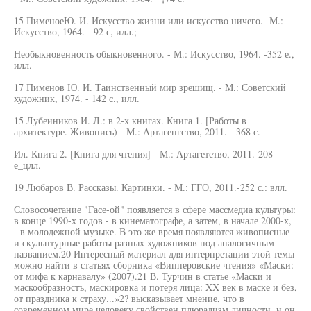
15 ПименоеЮ. И. Искусство жизни или искусство ничего. -М.:
Искусство, 1964. - 92 с, илл.;
Необыкновенность обыкновенного. - М.: Искусство, 1964. -352 е.,
илл.
17 Пименов Ю. И. Таинственный мир зрешищ. - М.: Советский
художник, 1974. - 142 с., илл.
15 Лубеиников И. Л.: в 2-х книгах. Книга 1. [Работы в
архитектуре. Живопись) - М.: Артагенгство, 2011. - 368 с.
Ил. Книга 2. [Книга для чтения] - М.: Артагететво, 2011.-208
е_цлл.
19 Любаров В. Рассказы. Картинки. - М.: ГГО, 2011.-252 с.: влл.
Словосочетание "Гасе-ой" появляется в сфере массмедиа культуры:
в конце 1990-х годов - в кинематографе, а затем, в начале 2000-х,
- в молодежной музыке. В это же время появляются живописные
и скульптурные работы разных художников под аналогичным
названием.20 Интересный материал для интерпретации этой темы
можно найти в статьях сборника «Випперовские чтения» «Маски:
от мифа к карнавалу» (2007).21 В. Турчин в статье «Маски и
маскообразностъ, маскировка и потеря лица: XX век в маске и без,
от праздника к страху...»2? высказывает мнение, что в
современном мире человеку свойствен плюрализм личности, и он