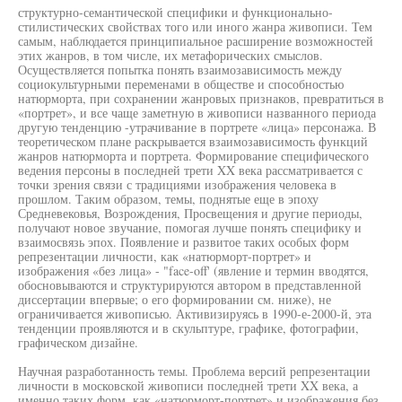
структурно-семантической специфики и функционально-
стилистических свойствах того или иного жанра живописи. Тем
самым, наблюдается принципиальное расширение возможностей
этих жанров, в том числе, их метафорических смыслов.
Осуществляется попытка понять взаимозависимость между
социокультурными переменами в обществе и способностью
натюрморта, при сохранении жанровых признаков, превратиться в
«портрет», и все чаще заметную в живописи названного периода
другую тенденцию -утрачивание в портрете «лица» персонажа. В
теоретическом плане раскрывается взаимозависимость функций
жанров натюрморта и портрета. Формирование специфического
ведения персоны в последней трети XX века рассматривается с
точки зрения связи с традициями изображения человека в
прошлом. Таким образом, темы, поднятые еще в эпоху
Средневековья, Возрождения, Просвещения и другие периоды,
получают новое звучание, помогая лучше понять специфику и
взаимосвязь эпох. Появление и развитое таких особых форм
репрезентации личности, как «натюрморт-портрет» и
изображения «без лица» - "face-off' (явление и термин вводятся,
обосновываются и структурируются автором в представленной
диссертации впервые; о его формировании см. ниже), не
ограничивается живописью. Активизируясь в 1990-е-2000-й, эта
тенденции проявляются и в скульптуре, графике, фотографии,
графическом дизайне.
Научная разработанность темы. Проблема версий репрезентации
личности в московской живописи последней трети XX века, а
именно таких форм, как «натюрморт-портрет» и изображения без