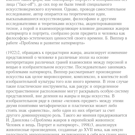
лица ("face-off"), до сих пор не были темой специального
искусствоведческого изучения. Однако, проводя самостоятельное
исследование, автор опирается на теоретические идеи,
высказывавшиеся искусствоведами, философами и другими
исследователями и теоретиками искусства, акцентировавшими
тесное, а порой и взаимоопределяющее влияние динамики жанров
натюрморта и портрета, сообразно роли предмета и человека как
философско-эстетических ценностей своего времени. Б. Виппер в
работе «Проблема и развитие натюрморта»
(1922)2, обращаясь к предыстории жанра, анализирует изменение
представлений о человеке в различные эпохи на основе
интерпретации различных граней взаимосвязи между персоной и
вещью в изобразительном искусстве. Последовательно занимаясь
проблемами натюрморта, Виппер рассматривает произведение
искусства как целое мировоззрение, комплексно, в контексте всей
изобразительной культуры того или иного времени. В этом случае
такие пластические инструменты, как ракурс и определенное
пространственное расположение могут раскрывать особую систему
представлений, вне деления на жанры и виды искусства. В
изобразительном ряде в связке «человек-предмет» между этими
двумя понятиями метафорически и пластически может либо
стоять знак «равенства», либо один из них обретает за счет
другого доминирующую роль. Такого же мнения придерживается
И. Данилова («Проблема жанров в европейской живописи:
Человек и вещь. Портрет и натюрморт», 1998)3, анализируя
живописные произведения, созданные до XVII века, как некую
целостность миропонимания, включающую в себя все грани мира.