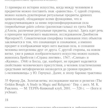
1) примеры из истории искусства, когда между человеком и
предметом можно поставить знак «равенства». С одной стороны,
можно назвать рукотворные ритуальные предметы древних
цивилизаций, обладающие всеми функциями, что и
подразумевающаяся за ними персонифицированная сила
(первобытные galets coloras (расписная галька) из грота Мае
д'Азиль; различные ритуальные предметы, идолы). Здесь идет речь
о принципе магического мышления, исследованном Джеймсом
Фрезером33, Семантическая специфика толкования этих объектов
заключается в том, что означающее и означаемое, а именно
предмет и изображаемая через него высшая сила, в сознании
человека неотделимы друг от друга. С другой стороны, на новом
витке, уже в рамках изобразительного искусства можно назвать
живопись Брейгеля («Страна лентяев», 1567; «Слепые» и
«Калеки», 1568) и Босха, где, наоборот, не предмет наделяется
свойствами человеческого присутствия, а человек пластическими
средствами метафорически низводится до уровня предмета
(«человековещь» у Ю. Герчука). Далее, в эпоху барокко трактовка
35 Фрезер Дж. Золотая ветвь: исследование магии и религии (The
Golden Bough: A Study in Magic and Religion) ' Пер. с англ. M. К.
Рыклина. — M: ТЕРРА-Княжный клуб, 2001. — 528 с. — (Боги и
учЗные).
18
предмета и человека одинаково объединяется и деформируется