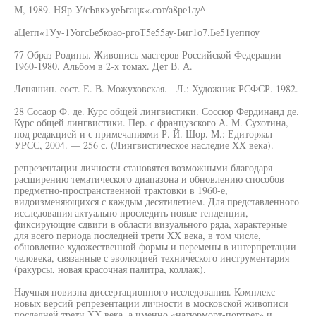
М, 1989. НЯр-У/сЬвк>уеЬгацк«.сот/а8ре1ау^
аЦетп«1Уу-1УогсЬе5коао-ргоТ5е55ау-Ьиг1о7.Ье51уеппоу
77 Образ Родины. Живопись масгеров Российской Федерации
1960-1980. Альбом в 2-х томах. Дет В. А.
Леняшин. сост. Е. В. Можуховская. - Л.: Художник РСФСР. 1982.
28 Сосаор Ф. де. Курс общей лингвистики. Соссюр Фердинанд де.
Курс общей лингвистики. Пер. с французского А. М. Сухотина,
под редакцией и с примечаниями Р. Й. Шор. М.: Едиторяал
УРСС, 2004. — 256 с. (Лингвистическое наследие XX века).
репрезентации личности становятся возможными благодаря
расширению тематического диапазона и обновлению способов
предметно-пространственной трактовки в 1960-е,
видоизменяющихся с каждым десятилетием. Для представленного
исследования актуально проследить новые тенденции,
фиксирующие сдвиги в области визуального ряда, характерные
для всего периода последней трети XX века, в том числе,
обновление художественной формы и перемены в интерпретации
человека, связанные с эволюцией технического инструментария
(ракурсы, новая красочная палитра, коллаж).
Научная новизна диссертационного исследования. Комплекс
новых версий репрезентации личности в московской живописи
последней трети XX века, а именно «натюрморт-портрет» и