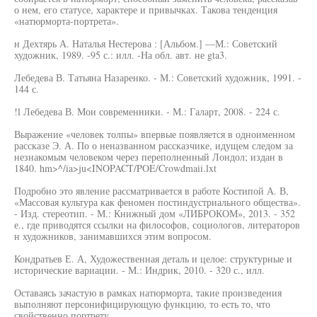
о нем, его статусе, характере и привычках. Такова тенденция
«натюрморта-портрета».
н Дехтярь А. Наталья Нестерова : [Альбом.] —М.: Советский
художник, 1989. -95 с.: илл. -На обл. авт. не gta3.
Лебедева В. Татьяна Назаренко. - М.: Советский художник, 1991. -
144 с.
!l Лебедева В. Мои современники. - М.: Галарт, 2008. - 224 с.
Выражение «человек толпы» впервые появляется в одноименном
рассказе Э. А. По о неназванном рассказчике, идущем следом за
незнакомым человеком через переполненный Лондол; издан в
1840. hm>^/ia>ju<INOPACT/POE/Crowdmaii.lxt
Подробно это явление рассматривается в работе Костипой А. В,
«Массовая культура как феномен постиндустриального общества».
- Изд. стереотип. - М.: Книжный дом «ЛИБРОКОМ», 2013. - 352
е., где приводятся ссылки на философов, социологов, литераторов
н художников, занимавшихся этим вопросом.
Кондратьев Е. А, Художественная деталь и целое: структурные и
исторические вариации. - М.: Индрик, 2010. - 320 с., илл.
Оставаясь зачастую в рамках натюрморта, такие произведения
выполняют персонифицирующую функцию, то есть то, что
свойственно портрету.