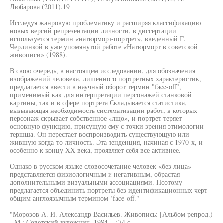
Любарова (2011).19
Исследуя жанровую проблематику и расширяя классификацию
новых версий репрезентации личности, в диссертации
используется термин «натюрморт-портрет», введенный Г.
Черлинкой в уже упомянутой работе «Натюрморт в советской
живописи» (1988).
В свою очередь, в настоящем исследовании, для обозначения
изображений человека, лишенного портретных характеристик,
предлагается ввести в научный оборот термин "face-off",
применимый как для интерпретации персонажей станковой
картины, так и в сфере портрета Складывается статистика,
вызывающая необходимость систематизации работ, в которых
персонаж скрывает собственное «лщо», и портрет теряет
основную функцию, присущую ему с точки зрения этимологии
тершша. Он перестает воспроизводить существующую или
жившую когда-то личность. Эта тенденция, начиная с 1970-х, и
особенно к концу XX века, проявляет себя все активнее.
Однако в русском языке словосочетание человек «без лица»
представляется физиологичным и негативным, обрастая
дополнительными визуальными ассоциациями. Поэтому
предлагается объединить портреты без идентификационных черт
общим англоязычным термином "face-off."
"Морозов А. И. Александр Васильев. Живопись: [Альбом репрод.)
- М.: Советский художник. 1984. - ¡74 с.