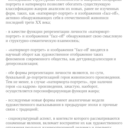
портрета и натюрморта позволяет обогатить существующую
классификацию жанров анализом их новых, ранее не изученных
форм, таких, как «натюрморт-портрет» и изображения «face-off»,
активно обнаруживающих себя в отечественной живописи
последней трети XX века;
- в качестве функции репрезентации личности «натюрморт-
портрет» и изображения "face-off" обнаруживают свою смысловую
и структурно-семантическую взаимосвязь;
- «натюрморт-портрет» и изображения "face-off' вводятся в
научный оборот как художественное отображение таких
феноменов современного общества, как дегтдивидуализсщия и
деперсонализация;
- обе формы репрезентации личности являются, по сути,
буквальной де-портретизацией героя живописного произведения.
Тем не менее, в случае «натюрморта-портрета», при наличии
героя «за кадром» произведения, зачастую, наоборот,
осуществляется персонифицирующая функция жанра;
- исследуемые новые формы имеют аналогичные модели
художественного высказывания в предыдущие эпохи и прочные
связи с традицией;
- социокультурный аспект, в контексте которого рассматриваются
означенные явления, включает восприятие их как художественного
отражения реальных взаимоотношений человека и предмета;