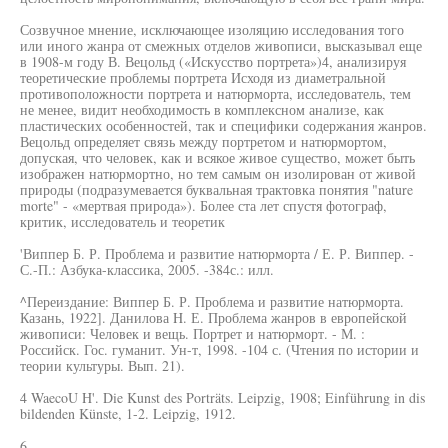
Созвучное мнение, исключающее изоляцию исследования того
или иного жанра от смежных отделов живописи, высказывал еще
в 1908-м году В. Вецольд («Искусство портрета»)4, анализируя
теоретические проблемы портрета Исходя из диаметральной
противоположности портрета и натюрморта, исследователь, тем
не менее, видит необходимость в комплексном анализе, как
пластических особенностей, так и специфики содержания жанров.
Вецольд определяет связь между портретом и натюрмортом,
допуская, что человек, как и всякое живое существо, может быть
изображен натюрмортно, но тем самым он изолирован от живой
природы (подразумевается буквальная трактовка понятия "nature
morte" - «мертвая природа»). Более ста лет спустя фотограф,
критик, исследователь и теоретик
'Виппер Б. Р. Проблема и развитие натюрморта / Е. Р. Виппер. -
С.-П.: Азбука-классика, 2005. -384с.: илл.
^Переиздание: Виппер Б. Р. Проблема и развитие натюрморта.
Казань, 1922]. Данилова H. Е. Проблема жанров в европейской
живописи: Человек и вещь. Портрет и натюрморт. - М. :
Российск. Гос. гуманит. Ун-т, 1998. -104 с. (Чтения по истории и
теории культуры. Вып. 21).
4 WaecoU H'. Die Kunst des Porträts. Leipzig, 1908; Einführung in dis
bildenden Künste, 1-2. Leipzig, 1912.
6