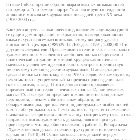
Б главе I «Расширение образно-выразительных возможностей
натюрморта: "натюрморт-портрет"» анализируются тенденции
живописи московских художников последней трети XX века
(1970-2000 гг.).
Конкретизируется сложившееся под влиянием социокультурной
ситуации доминирование «закрытости», «закодированности»
языка искусства «семидесятников». Этому вопросу уделяет
внимание А. Дехтярь (1989)29, В. Лебедева (1991, 2008)30 31 и
другие исследователи. Прослеживается генетическая связь такого
художественного мышления с двойственностью общественно-
политической ситуации, в которой хрущевская «оттепель»
сменялась усилением идеологического контроля, препятствуя
творческому самоопределению художников. В диссертации
сделана попытка понять код героя 1970-х годов, его замкнутость,
неконтактность, устремленный за пределы произведения или
сквозь зрителя, взгляд. В это время активно проявляется
определенный тип героя — «человек толпы»32, или «человек
массы»3'5. Зачастую он предстает в живописи не конкретным
персонажем, а неким собирательным образом, не
обнаруживающим, при наличии индивидуальных особенностей,
какой-либо уникальности. Неконтактность героя, его нежелание
сталкиваться со зрителем лицом к лицу, смотреть ему глаза в глаза
направляет мысль художника к деталям, поясняющим суть
произведения, что подробно изложено в работе Е. Кондратьева
«Художественная деталь и целое: структурные и исторические
вариации» (2010).34 Основная масса этих деталей нередко
собирается в натюрморт, способный заменить человека, рассказав