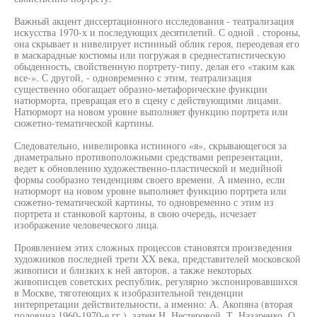
Важный акцент диссертационного исследования - театрализация
искусства 1970-х и последующих десятилетий. С одной . стороны,
она скрывает и нивелирует истинный облик героя, переодевая его
в маскарадные костюмы или погружая в среднестатистическую
обыденность, свойственную портрету-типу, делая его «таким как
все-». С другой, - одновременно с этим, театрализация
существенно обогащает образно-метафорические функции
натюрморта, превращая его в сцену с действующими лицами.
Натюрморт на новом уровне выполняет функцию портрета или
сюжетно-тематической картины.
Следовательно, нивелировка истинного «я», скрывающегося за
диаметрально противоположными средствами репрезентации,
ведет к обновлению художественно-пластической и медийной
формы сообразно тенденциям своего времени. А именно, если
натюрморт на новом уровне выполняет функцию портрета или
сюжетно-тематической картины, то одновременно с этим из
портрета и станковой картоны, в свою очередь, исчезает
изображение человеческого лица.
Проявлением этих сложных процессов становятся произведения
художников последней трети XX века, представителей московской
живописи и близких к ней авторов, а также некоторых
живописцев советских республик, регулярно экспонировавшихся
в Москве, тяготеющих к изобразительной тенденции
интерпретации действительности, а именно: А. Акопяна (вторая
половина 1960-1970-е гг.), затем Н. Нестеровой, Т. Назаренко, О.