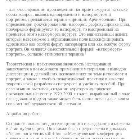
- для классификации произведений, которые находятся на стыке
обоих жанров, являясь одновременно и натюрмортом и
портретом, предлагается термин «принцип Арчимбольдо». При
определенной фокусировке или, наоборот, расфокусировке глаза,
поочередно формируется то натюрморт, то выстроенный из
предметов этого натюрморта портрет. Это единственный аспект,
который невозможно в обрисованном поле классифицировать
однозначно как особую форму натюрморта или как особую форму
портрета Он является самостоятельной формой «натюрморта-
портрета», согласно этимологии термина '
Теорегттеская и практическая значимость исследования
заключается в возможности применения материалов и выводов
диссертации в дальнейших исследованиях по теме натюрморт и
портрет, а также в учебно-педагогической практике в качестве
теоретической разработки спецкурсов и учебных пособий. При
организации выставок, создании кураторских проектов,
посвященных искусству 1970-2000-х годов, выработанный в ходе
исследования подход также может быть использован для анализа
современной художественной ситуации.
Апробация работы.
Основные положения диссертационного исследования изложены
в 7-ми публикациях. Они также были представлены в докладах
«Nature morte versus still-life» на Межвузовской конференции
студентов и аспирантов «Проблемы истории искусства глазами