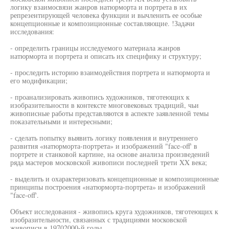
логику взаимосвязи жанров натюрморта и портрета в их
репрезентирующей человека функции и вычленить ее особые
концепционные и композиционные составляющие. !Задачи
исследования:
- определить границы исследуемого материала жанров
натюрморта и портрета и описать их специфику и структуру;
- проследить историю взаимодействия портрета и натюрморта и
его модификации;
- проанализировать живопись художников, тяготеющих к
изобразительности в контексте многовековых традиций, чьи
живописные работы представляются в аспекте заявленной темы
показательными и интересными;
- сделать попытку выявить логику появления и внутреннего
развития «натюрморта-портрета» и изображений "face-off' в
портрете и станковой картине, на основе анализа произведений
ряда мастеров московской живописи последней трети XX века;
- выделить и охарактеризовать концепционные и композиционные
принципы построения «натюрморта-портрета» и изображений
"face-off'.
Объект исследования - живопись круга художников, тяготеющих к
изобразительности, связанных с традициями московской
живописи в 19702000-й годы.