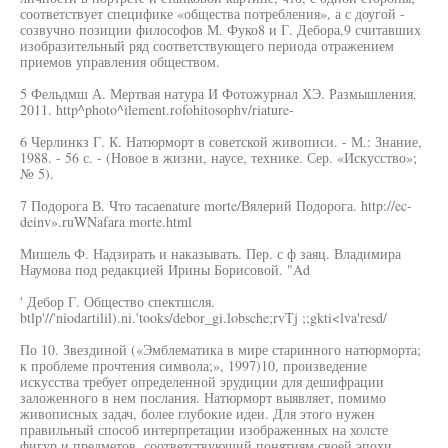
соответствует специфике «общества потребления», а с доугой -
созвучно позиции философов М. Фуко8 и Г. Дебора,9 считавших
изобразительный ряд соответствующего периода отражением
приемов управления обществом.
5 Фельдмш А. Мертвая натура И Фотожурнал ХЭ. Размышления.
2011. http^photo^ilement.rofohitosophv/riature-
6 Черлинкз Г. К. Натюрморт в советской живописи. - М.: Знание,
1988. - 56 с. - (Новое в жизни, наусе, технике. Сер. «Искусство»;
№ 5).
7 Подорога В. Что тасаеnature morte/Вялерий Подорога. http://ec-
deinv».ruWNafara morte.html
Мишель Ф. Надзирать и наказывать. Пер. с ф заяц. Владимира
Наумова под редакцией Ирины Борисовой. "Ad
' Дебор Г. Общество спектшсля.
btlp'//'niodartilil).ni.'tooks/debor_gi.lobsche;rvTj ;;gkti<lva'resd/
По 10. Звездиной («Эмблематика в мире старинного натюрморта;
к проблеме прочтения символа;», 1997)10, произведение
искусства требует определенной эрудиции для дешифрации
заложенного в нем послания. Натюрморт выявляет, помимо
живописных задач, более глубокие идеи. Для этого нужен
правильный способ интерпретации изображенных на холсте
фигур и предметов, соответствующий понятиям своей эпохи.