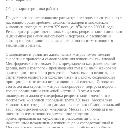
Общая характеристика работы
Представленное исследование рассматривает одну из актуальных в
настоящее время проблем: эволюции жанров в московской
живописи последней трети XX века (с 1970-го по 2000-й год).
Речь в диссертации идет о новых версиях репрезентации личности
и динамике развития натюрморта и портрета, о расширении
границ их функционирования в зависимости от меняющихся
тенденций времени.
Становление и развитие живописных жанров имеет немало
аналогий с процессом самоопределения живописи как таковой.
Метафорически это может быть представлено как разветвление
дерева, ветви которого - произведения той или иной жанровой
ориентации - не просто pars pro toto (часть вместо целого), но
структурное единство и сходство части и целого, сохраняющее
принципиальные черты всей живописной системы. Исходя из
этого, логика строения жанров натюрморта и портрета подобна
логике организации станковой картины. В этом ключе
подвергается анализу специфика репрезентации личности в
московской живописи последней трети XX века. Московская
живопись в исследовании рассматривается как область локальной
творческой деятельности живописи Москвы, включенная в ее
постоянно изменяющиеся внутренние тенденции,
ориентированная на «духовный и ремесленный опыт,
накопленный поколениями живописцев и сосредоточенный в
Москве, к настоящему времени <сложившийся> в стройную