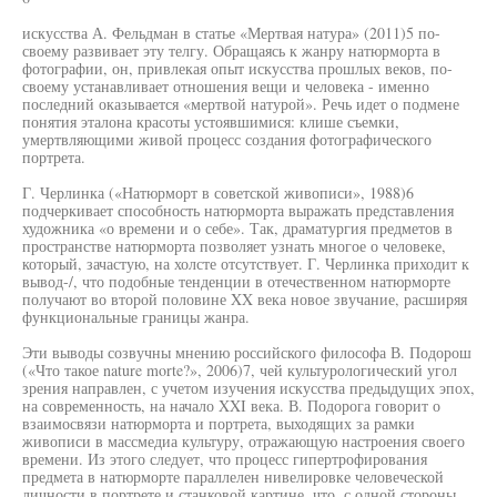
искусства А. Фельдман в статье «Мертвая натура» (2011)5 по-
своему развивает эту телгу. Обращаясь к жанру натюрморта в
фотографии, он, привлекая опыт искусства прошлых веков, по-
своему устанавливает отношения вещи и человека - именно
последний оказывается «мертвой натурой». Речь идет о подмене
понятия эталона красоты устоявшимися: клише съемки,
умертвляющими живой процесс создания фотографического
портрета.
Г. Черлинка («Натюрморт в советской живописи», 1988)6
подчеркивает способность натюрморта выражать представления
художника «о времени и о себе». Так, драматургия предметов в
пространстве натюрморта позволяет узнать многое о человеке,
который, зачастую, на холсте отсутствует. Г. Черлинка приходит к
вывод-/, что подобные тенденции в отечественном натюрморте
получают во второй половине XX века новое звучание, расширяя
функциональные границы жанра.
Эти выводы созвучны мнению российского философа В. Подорош
(«Что такое nature morte?», 2006)7, чей культурологический угол
зрения направлен, с учетом изучения искусства предыдущих эпох,
на современность, на начало XXI века. В. Подорога говорит о
взаимосвязи натюрморта и портрета, выходящих за рамки
живописи в массмедиа культуру, отражающую настроения своего
времени. Из этого следует, что процесс гипертрофирования
предмета в натюрморте параллелен нивелировке человеческой
личности в портрете и станковой картине, что, с одной стороны,