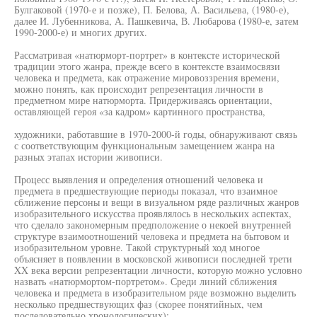
Булгаковой (1970-е и позже), П. Белова, А. Васильева, (1980-е),
далее И. Лубенникова, А. Пашкевича, В. Любарова (1980-е, затем
1990-2000-е) и многих других.
Рассматривая «натюрморт-портрет» в контексте исторической
традиции этого жанра, прежде всего в контексте взаимосвязи
человека и предмета, как отражение мировоззрения времени,
можно понять, как происходит репрезентация личности в
предметном мире натюрморта. Придерживаясь ориентации,
оставляющей героя «за кадром» картинного пространства,
художники, работавшие в 1970-2000-й годы, обнаруживают связь
с соответствующим функциональным замещением жанра на
разных этапах истории живописи.
Процесс выявления и определения отношений человека и
предмета в предшествующие периоды показал, что взаимное
сближение персоны и вещи в визуальном ряде различных жанров
изобразительного искусства проявлялось в нескольких аспектах,
что сделало закономерным предположение о некоей внутренней
структуре взаимоотношений человека и предмета на бытовом и
изобразительном уровне. Такой структурный ход многое
объясняет в появлении в московской живописи последней трети
XX века версии репрезентации личности, которую можно условно
назвать «натюрмортом-портретом». Среди линий сближения
человека и предмета в изобразительном ряде возможно выделить
несколько предшествующих фаз (скорее понятийных, чем
последовательно хронологических):