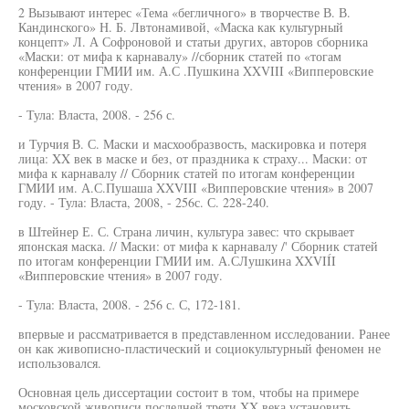
2 Вызывают интерес «Тема «бегличного» в творчестве В. В.
Кандинского» Н. Б. Лвтонамивой, «Маска как культурный
концепт» Л. А Софроновой и статьи других, авторов сборника
«Маски: от мифа к карнавалу» //сборник статей по «тогам
конференции ГМИИ им. А.С .Пушкина XXVIII «Випперовские
чтения» в 2007 году.
- Тула: Власта, 2008. - 256 с.
и Турчия В. С. Маски и масхообразвость, маскировка и потеря
лица: XX век в маске и без, от праздника к страху... Маски: от
мифа к карнавалу // Сборник статей по итогам конференции
ГМИИ им. А.С.Пушаша XXVIII «Випперовские чтения» в 2007
году. - Тула: Власта, 2008, - 256с. С. 228-240.
в Штейнер Е. С. Страна личин, культура завес: что скрывает
японская маска. // Маски: от мифа к карнавалу /' Сборник статей
по итогам конференции ГМИИ им. А.СЛушкина XXVIÍI
«Випперовские чтения» в 2007 году.
- Тула: Власта, 2008. - 256 с. С, 172-181.
впервые и рассматривается в представленном исследовании. Ранее
он как живописно-пластический и социокультурный феномен не
использовался.
Основная цель диссертации состоит в том, чтобы на примере
московской живописи последней трети XX века установить