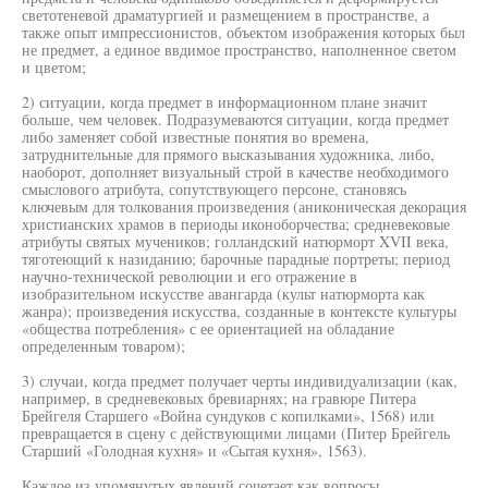
светотеневой драматургией и размещением в пространстве, а
также опыт импрессионистов, объектом изображения которых был
не предмет, а единое ввдимое пространство, наполненное светом
и цветом;
2) ситуации, когда предмет в информационном плане значит
больше, чем человек. Подразумеваются ситуации, когда предмет
либо заменяет собой известные понятия во времена,
затруднительные для прямого высказывания художника, либо,
наоборот, дополняет визуальный строй в качестве необходимого
смыслового атрибута, сопутствующего персоне, становясь
ключевым для толкования произведения (аниконическая декорация
христианских храмов в периоды иконоборчества; средневековые
атрибуты святых мучеников; голландский натюрморт XVII века,
тяготеющий к назиданию; барочные парадные портреты; период
научно-технической революции и его отражение в
изобразительном искусстве авангарда (культ натюрморта как
жанра); произведения искусства, созданные в контексте культуры
«общества потребления» с ее ориентацией на обладание
определенным товаром);
3) случаи, когда предмет получает черты индивидуализации (как,
например, в средневековых бревиарнях; на гравюре Питера
Брейгеля Старшего «Война сундуков с копилками», 1568) или
превращается в сцену с действующими лицами (Питер Брейгель
Старший «Голодная кухня» и «Сытая кухня», 1563).
Каждое из упомянутых явлений сочетает как вопросы