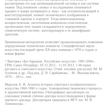
рассмотрение его как целенаправленной системы и как системы
знаков. Под понятием «знака» в исследовании понимается
предмет в жанре натюрморта и лицо - как основополагающий и
конституирующий элемент человеческого изображения в
станковой картине и портрете. Тогда композиционная,
колористическая, светотеневая живописно-пластическая
организация этих знаков складывается в определенную
семантическую систему, апеллирующую к ее дешифрации
зрителем.
Примененная методология позволяет проанализировать появление
определенных технических новшеств. Специфические черты
искусства последней трети XX века (начиная с 1970-х годов) и
новые формы
* Выставка «Без барьеров. Российское искусство. 1985-2000».
ГРМ, Санкт-Петербург, 05.12.2012 - 11.03.2013. 1 История
русского и советского искусства: [Учеб. пособие для вузов] /М. М.
Алленов и др.; Под ред. Д. В. Сарабьянова. - М.: Высшая школа,
1979. - 383 е., пял.
Морозов А. И. Аспекты истории советского изобразительного
искусства 1960-1980-х годов. Альтернативы творческого процесса
в художественной критике //Автореферат диссертации на
соискание ученой степени доктора искусствоведения в форме
научного доклада. Диссертация защищена в МГУ им. М. В.
Ломоносова. -