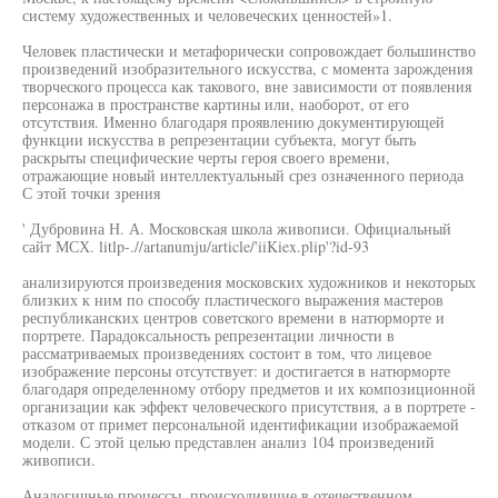
систему художественных и человеческих ценностей»1.
Человек пластически и метафорически сопровождает большинство
произведений изобразительного искусства, с момента зарождения
творческого процесса как такового, вне зависимости от появления
персонажа в пространстве картины или, наоборот, от его
отсутствия. Именно благодаря проявлению документирующей
функции искусства в репрезентации субъекта, могут быть
раскрыты специфические черты героя своего времени,
отражающие новый интеллектуальный срез означенного периода
С этой точки зрения
' Дубровина Н. А. Московская школа живописи. Официальный
сайт МСХ. litlp-.//artanumju/article/'iiKiex.plip'?id-93
анализируются произведения московских художников и некоторых
близких к ним по способу пластического выражения мастеров
республиканских центров советского времени в натюрморте и
портрете. Парадоксальность репрезентации личности в
рассматриваемых произведениях состоит в том, что лицевое
изображение персоны отсутствует: и достигается в натюрморте
благодаря определенному отбору предметов и их композиционной
организации как эффект человеческого присутствия, а в портрете -
отказом от примет персональной идентификации изображаемой
модели. С этой целью представлен анализ 104 произведений
живописи.
Аналогичные процессы, происходившие в отечественном