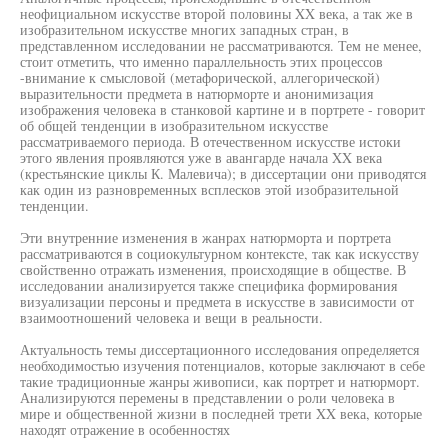
неофициальном искусстве второй половины XX века, а так же в
изобразительном искусстве многих западных стран, в
представленном исследовании не рассматриваются. Тем не менее,
стоит отметить, что именно параллельность этих процессов
-внимание к смысловой (метафорической, аллегорической)
выразительности предмета в натюрморте и анонимизация
изображения человека в станковой картине и в портрете - говорит
об общей тенденции в изобразительном искусстве
рассматриваемого периода. В отечественном искусстве истоки
этого явления проявляются уже в авангарде начала XX века
(крестьянские циклы К. Малевича); в диссертации они приводятся
как один из разновременных всплесков этой изобразительной
тенденции.
Эти внутренние изменения в жанрах натюрморта и портрета
рассматриваются в социокультурном контексте, так как искусству
свойственно отражать изменения, происходящие в обществе. В
исследовании анализируется также специфика формирования
визуализации персоны и предмета в искусстве в зависимости от
взаимоотношений человека и вещи в реальности.
Актуальность темы диссертационного исследования определяется
необходимостью изучения потенциалов, которые заключают в себе
такие традиционные жанры живописи, как портрет и натюрморт.
Анализируются перемены в представлении о роли человека в
мире и общественной жизни в последней трети XX века, которые
находят отражение в особенностях