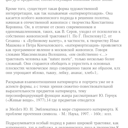
Кроме того, существует такая форма художественной
интерпретации, как так называемая «натюрмортизация». Она
касается особого живописного подхода в решении полотна,
начиная в отечественной живописи с творчества Константина
Коровина. Он, в отличие от своих современников и
единомышленников, таких, как В. Серов, уходил от психологии к
собственно живописной трактовке11. По Г. Поспелову12, от
Сезанна - к «Бубновому валету», в частности, к творчеству Ильи
Машкова и Петра Кончаловского, «натюрмортизация» проявляется
как программное явление в московской живописи. Говоря
словами Максимилиана Волошина, «им свойственно <...>
трактовать человека как "nature morte", только несколько более
сложный. Они стараются обобщить и упростить в основных
плоскостях человеческое лицо совершенно таким же образом, клх
они упрощают яблоко, тыкву, лейку, ананас, хлеб»1;.
Раскрывая взаимоотношения натюрморта и портрета уже не в
аспекте формы, а с точки зрения сюжетно-повествовательной
выразительности предметов натюрморта, тему
персонифицирующей функции жанра рассматривает Ю. Герчук
(«Живые вещи», 1977),14 где предметам отводится
и ЗбезЬтз Ю. Н. Эмблематика в мире старинного натюрморта. К
проблеме прочтения символа. - М.: Наука, 1997. - 160с.: илл.
Подразумевается особый подход в равно широкой трактовке, как
натюрморта, тах и пейзажа, и человеческого лица в творчестве К.