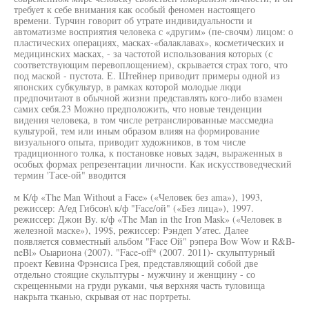
требует к себе внимания как особый феномен настоящего
времени. Турчин говорит об утрате индивидуальности и
автоматизме восприятия человека с «другим» (пе-свочм) лицом: о
пластических операциях, масках-«балаклавах», косметических и
медицинских масках, - за частотой использования которых (с
соответствующим перевоплощением), скрывается страх того, что
под маской - пустота. Е. Штейнер приводит примеры одной из
японских субкультур, в рамках которой молодые люди
предпочитают в обычной жизни представлять кого-либо взамен
самих себя.23 Можно предположить, что новые тенденции
видения человека, в том числе ретранслированные массмедиа
культурой, тем или иным образом влияя на формирование
визуального опыта, приводит художников, в том числе
традиционного толка, к постановке новых задач, выраженных в
особых формах репрезентации личности. Как искусствоведческий
термин 'Тасе-ой" вводится
м К/ф «The Man Without a Face» («Человек без ama»), 1993,
режиссер: А/ед Гибсон\ к/ф "Face/ой" («Без лица»), 1997.
режиссер: Джои By. к/ф «The Man in the Iron Mask» («Человек в
железной маске»), 199$, режиссер: Рэндеп Уатес. Далее
появляется совместный альбом "Face Ой" рэпера Bow Wow и R&B-
neBl» Оыариона (2007). "Face-off* (2007. 2011)- скульптурный
проект Кевина Фрэнсиса Грея, представляющий собой две
отдельно стоящие скульптуры - мужчину и женщину - со
скрещенными на груди руками, чья верхняя часть туловища
накрыта тканью, скрывая от нас портреты.