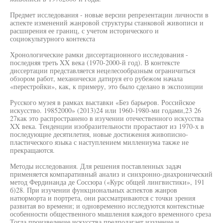
Предмет исследования - новые версии репрезентации личности в
аспекте изменений жанровой структуры станковой живописи и
расширения ее границ, с учетом исторического и
социокультурного контекста
Хронологические рамки диссертационного исследования -
последняя треть XX века (1970-2000-й год). В контексте
диссертации представляется нецелесообразным ограничиться
обзором работ, механически датируя его рубежом начала
«перестройки», как, к примеру, это было сделано в экспозиции
Русского музея в рамках выставки «Без барьеров. Российское
искусство. 19852000» (2013)24 или 1960-1980-ми годами,23 26
27как это распространено в изучении отечественного искусства
XX века. Тенденции изобразительности прорастают из 1970-х в
последующие десятилетия, новые достижения живописно-
пластического языка с наступлением миллениума также не
прекращаются.
Методы исследования. Для решения поставленных задач
применяется компаративный анализ и синхронно-диахронический
метод Фердинанда де Соссюра («Курс общей лингвистики», 191
б)28. При изучении функциональных аспектов жанров
натюрморта и портрета, они рассматриваются с точки зрения
развитая во времени; и одновременно исследуются контекстные
особенности общественного мышления каждого временного среза
Тогда произведение искусства предполагает изучение и