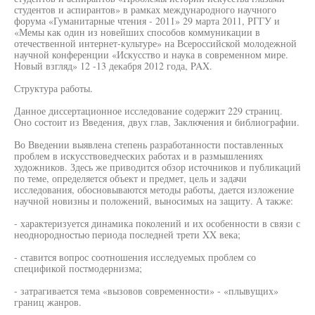
студентов и аспирантов» в рамках международного научного
форума «Гуманитарные чтения - 2011» 29 марта 2011, РГГУ и
«Мемы как один из новейших способов коммуникации в
отечественной интернет-культуре» на Всероссийской молодежной
научной конференции «Искусство и наука в современном мире.
Новый взгляд» 12 -13 декабря 2012 года, PAX.
Структура работы.
Данное диссертационное исследование содержит 229 страниц.
Оно состоит из Введения, двух глав, Заключения и библиографии.
Во Введении выявлена степень разработанности поставленных
проблем в искусствоведческих работах и в размышлениях
художников. Здесь же приводится обзор источников и публикаций
по теме, определяется объект и предмет, цель и задачи
исследования, обосновываются методы работы, дается изложение
научной новизны и положений, выносимых на защиту. А также:
- характеризуется динамика поколений и их особенности в связи с
неоднородностью периода последней трети XX века;
- ставится вопрос соотношения исследуемых проблем со
спецификой постмодернизма;
- затрагивается тема «вызовов современности» - «плывущих»
границ жанров.