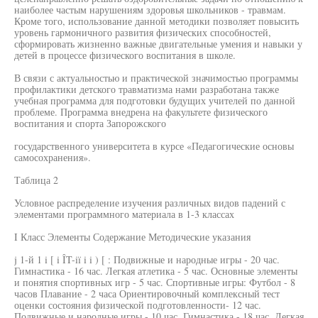
наиболее частым нарушениям здоровья школьников - травмам.
Кроме того, использование данной методики позволяет повысить
уровень гармоничного развития физических способностей,
сформировать жизненно важные двигательные умения и навыки у
детей в процессе физического воспитания в школе.
В связи с актуальностью и практической значимостью программы
профилактики детского травматизма нами разработана также
учебная программа для подготовки будущих учителей по данной
проблеме. Программа внедрена на факультете физического
воспитания и спорта Запорожского
государственного университета в курсе «Педагогические основы
самосохранения».
Таблица 2
Условное распределение изучения различных видов падений с
элементами программного материала в 1-3 классах
I Класс Элементы Содержание Методические указания
j 1-й 1 i [ i ÎT-iï i i ) [ : Подвижные и народные игры - 20 час.
Гимнастика - 16 час. Легкая атлетика - 5 час. Основные элементы
и понятия спортивных игр - 5 час. Спортивные игры: Футбол - 8
часов Плавание - 2 часа Ориентировочный комплексный тест
оценки состояния физической подготовленности- 12 час.
Подвижные и народные игры - 10 час. Гимнастика - 18 час. Легкая