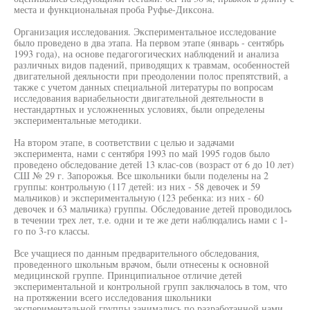
места и функциональная проба Руфье-Диксона.
Организация исследования. Экспериментальное исследование
было проведено в два этапа. На первом этапе (январь - сентябрь
1993 года), на основе педагогогических наблюдений и анализа
различных видов падений, приводящих к травмам, особенностей
двигательной деяльности при преодолении полос препятствий, а
также с учетом данных специальной литературы по вопросам
исследования вариабельности двигательной деятельности в
нестандартных и усложненных условиях, были определены
экспериментальные методики.
На втором этапе, в соответствии с целью и задачами
эксперимента, нами с сентября 1993 по май 1995 годов было
проведено обследование детей 13 клас-сов (возраст от 6 до 10 лет)
СШ № 29 г. Запорожья. Все школьники были поделены на 2
группы: контрольную (117 детей: из них - 58 девочек и 59
мальчиков) и экспериментальную (123 ребенка: из них - 60
девочек и 63 мальчика) группы. Обследование детей проводилось
в течении трех лет, т.е. одни и те же дети наблюдались нами с 1-
го по 3-го классы.
Все учащиеся по данным предварительного обследования,
проведенного школьным врачом, были отнесены к основной
медицинской группе. Принципиальное отличие детей
экспериментальной и контрольной групп заключалось в том, что
на протяжении всего исследования школьники
экспериментальной группы занимались по разработанной нами