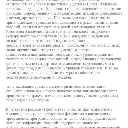
характеристика уровня травматизма у детей 6-10 лет. Изложены
основные виды падений, причины их возникновения и состояние
функций, определяющих оптимальную двигательную деятельность
в нестандартных условиях. Показано, что одной из главных
причин детского травматизма, связанного с различными видами
падений, является отсутствие у детей элементарных умений
безопасного падения. Анализ результатов констатирующего
эксперимента позволил установить у младших школьников
низкий уровень физической подготовленности,
неудовлетворительные результаты прохождения ими контрольных
полос препятствий, отсутствие умений и навыков
травмобезопасных падений, недостаточный уровень развития
психофизиологических показателей, определяющих оптимальную
деятельность в нестандартных и усложненных условиях, что в
целом предопределило и высокий уровень травматизма. В то же
время данные специальной литературы и собственные
педагогические наблюдения показали,
что в настоящее время в системе физического воспитания
учащихся начальных классов недостаточное внимание уделяется
профилактике травматизма простыми и доступными средствами
физического воспитания.
В четвертом разделе «Программа профилактики травматизма
младших школьников средствами физического воспитания»
представлена программа, составленная на основе предлагаемой
нами классификации падений, содержащей наиболее
распространенные и доступные для младших школьников способы