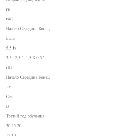
гв
г4/]
Начало Середина Конец
Балы
5,5 Iх
3,5 | 2,5-"' 1,5 К 0,5 '
(Ш
Начало Середина Конец
.-г
Сек
В
Третий год обучения
30 25 20
15 10