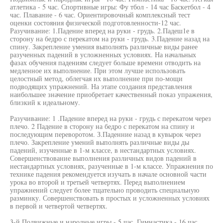
атлетика - 5 час. Спортивные игры: Фу тбол - 14 час Баскетбол - 4
час. Плавание - 6 час. Ориентировочный комплексный тест
оценки состояния физической подготовленности-12 час.
Разучивание: 1.Падение вперед на руки - грудь. 2.Падеш1е в
сторону на бедро с перекатом на руки - грудь. 3.Падение назад на
спину. Закрепление умения выполнять различные виды ранее
разученных падений в усложненных условиях. На начальных
фазах обучения падениям следует больше времени отводить на
медленное их выполнение. При этом лучше использовать
целостный метод, облегчая их выполнение при по-мощи
подводящих упражнений. На этапе создания представления
наибольшее значение приобретает качественный показ упражения,
близкий к идеальному.
Разучивание: 1 .Падение вперед на руки - грудь с перекатом через
плечо. 2 Падение в сторону на бедро с перекатом на спину и
последующим переворотом. З.Паденние назад в кувырок через
плечо. Закрепление умений выполнять различные виды ды
падений, изученные в 1-м классе, в нестандартных условиях.
Совершенствование выполнения различных видов падений в
нестандартных условиях, разученные в 1-м классе. Упражнения по
технике падения рекомендуется изучать в начале основной части
урока во второй и третьей четвертях. Перед выполнением
упражнений следует более тщательно проводить специальную
разминку. Совершенствовать в простых и усложненных условиях
в первой и четвертой четвертях.
3-й Подвижные и народные игры - 5 час. Гимнастика - 16 час.