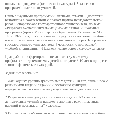
школьные программы физической культуры 1-3 классов и
программ! подготовки учителей.
Связь с научными программами, планами, темами. Диссертаци
выполнена в соответствии с планом научно-исследовательской
работ! Запорожского государственного университета, по теме
«Разработк экспериментальных учебных планов и школьных
программ» (прика Министерства образования Украины № 44 от
18.06.1992 года). Работа имее непосредственную связь с учебным
планом факультета физическоп воспитания и спорта Запорожского
государственного университета, ] частности, с программой
учебной дисциплины: «Педагогические основь самосохранения»
Цель работы - сформировать педагогическую систему
профилактию травматизма у детей в возрасте 6-10 лет в процессе
занятий физическое культурой.
Задачи исследования:
1.Дать оценку уровню травматизма у детей 6-10 лет, связанного <
различными видами падений и состоянию функций,
определяющих и> оптимальную двигательную деятельность.
2.Разработать методику формирования у детей 1-3 классов
двигательных умений и навыков выполнять различные виды
падений в нестандартны* условиях.
3.Исследовать особенности изменения использованных в работе