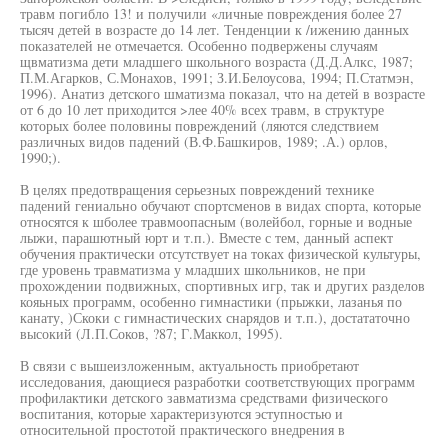
травм погибло 13! и получили «личные повреждения более 27
тысяч детей в возрасте до 14 лет. Тенденции к /ижению данных
показателей не отмечается. Особенно подвержены случаям
щвматизма дети младшего школьного возраста (Д.Д.Алкс, 1987;
П.М.Агарков, С.Монахов, 1991; З.И.Белоусова, 1994; П.Статмэн,
1996). Анатиз детского шматизма показал, что на детей в возрасте
от 6 до 10 лет приходится >лее 40% всех травм, в структуре
которых более половины повреждений (ляются следствием
различных видов падений (В.Ф.Башкиров, 1989; .А.) орлов,
1990;).
В целях предотвращения серьезных повреждений технике
падений гениально обучают спортсменов в видах спорта, которые
относятся к шболее травмоопасным (волейбол, горные и водные
лыжи, парашютный юрт и т.п.). Вместе с тем, данный аспект
обучения практически отсутствует на токах физической культуры,
где уровень травматизма у младших школьников, не при
прохождении подвижных, спортивных игр, так и других разделов
кояьных программ, особенно гимнастики (прыжки, лазанья по
канату, )Скоки с гимнастических снарядов и т.п.), достататочно
высокий (Л.П.Соков, ?87; Г.Маккол, 1995).
В связи с вышеизложенным, актуальность приобретают
исследования, дающиеся разработки соответствующих программ
профилактики детского завматизма средствами физического
воспитания, которые характеризуются эступностью и
относительной простотой практического внедрения в