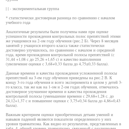
| | - экспериментальная группа
* статистически достоверная разница по сравнению с началом
учебного года
Аналогичные результаты были получены нами при оценке
успешности прохождения контрольных полос препятствий этими
же учащимися на 2-ом году обучения (рис.2 Б). Через 8 месяцев
занятий у учащихся второго класса также статистически
достоверно улучшилось, по сравнению с началом и серединой
года, время прохождения контрольной полосы препятствий (с
31,44 +1,08 с до 25,26 +1,65 с) и качество выполнения
(увеличение оценки с 3,68+0,33 балла до 4,75±0,33 балла).
Данные времени и качества прохождения усложненной полосы
препятствий на 3-ем году обучения приведены на рис.2 В. К
концу 3-го года обучения и всего эксперимента в целом у детей 3-
го класса, так же как на 1-ом и 2-ом годах обучения, отмечалось
достоверное улучшение времени и качества прохождения
контрольной полосы (уменьшение времени с 29,68+1,28 с. до
24,12+1,37 с и повышение оценки с 3,75+0,34 балла до 4,86+0,43
балла).
Важным критерием оценки приобретенных детьми умений и
навыков падений являются показатели определенного у них
уровня травматизма. Как видно из результатов, представленных в
табл. 4, общий уровень травматизма, связанный с различными