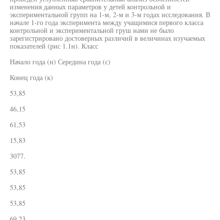
изменения данных параметров у детей контрольной и
экспериментальной групп на 1-м, 2-м и 3-м годах исследования. В
начале 1-го года эксперимента между учащимися первого класса
контрольной и экспериментальной груш нами не было
зарегистрировано достоверных различий в величинах изучаемых
показателей (рис 1.1н). Класс
Начало года (н) Середина года (с)
Конец года (к)
53,85
46,15
61,53
15,83
3077.
53,85
53,85
53,85
69,23