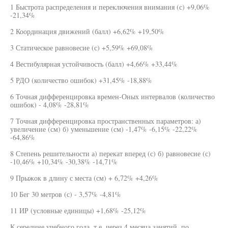
1 Быстрота распределения и переключения внимания (с) +9,06%
-21,34%
2 Координация движений (балл) +6,62% +19,50%
3 Статическое равновесие (с) +5,59% +69,08%
4 Вестибулярная устойчивость (балл) +4,66% +33,44%
5 РДО (количество ошибок) +31,45% -18,88%
6 Точная дифференцировка времен-Оных интервалов (количество
ошибок) - 4,08% -28,81%
7 Точная дифференцировка пространственных параметров: а)
увеличение (см) б) уменьшение (см) -1,47% -6,15% -22,22%
-64,86%
8 Степень решительности а) перекат вперед (с) б) равновесие (с)
-10,46% +10,34% -30,38% -14,71%
9 Прыжок в длину с места (см) + 6,72% +4,26%
10 Бег 30 метров (с) - 3,57% -4,81%
11 ИР (условные единицы) +1,68% -25,12%
К середине учебного года, т.е. через 4 месяца занятий, по