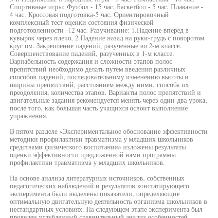
Спортивные игры: Футбол - 15 час. Баскетбол - 5 час. Плавание -
4 час. Кроссовая подготовка-5 час. Ориентировочный
комплексный тест оценки состояния физической
подготовленности -12 час. Разучивание: 1.Падение вперед в
кувырок через плечо, 2.Падение назад на руки-грудь с поворотом
круг ом. Закрепление падений, разученные во 2-м классе.
Совершенствование падений, разученных в 1-м классе.
Вариабельность содержания и сложности этапов полос
препятствий необходимо делать путем введения различных
способов падений, последовательному изменению высоты и
ширины препятствий, расстоянием между ними, способа их
преодоления, количества этапов. Варианты полос препятствий и
двигательные задания рекомендуется менять через один-два урока,
после того, как большая часть учащихся освоит выполнение
упражнения.
В пятом разделе «Экспериментальное обоснование эффективности
методики профилактики травматизма у младших школьников
средствами физического воспитания» изложены результаты
оценки эффективности предложенной нами программы
профилактики травматизма у младших школьников.
На основе анализа литературных источников, собственных
педагогических наблюдений и результатов констатирующего
эксперимента были выделены показатели, определяющие
оптимальную двигательную деятельность организма школьников в
нестандартных условиях. На следующем этапе эксперимента был
проведен углубленный сравнительный анализ особенностей