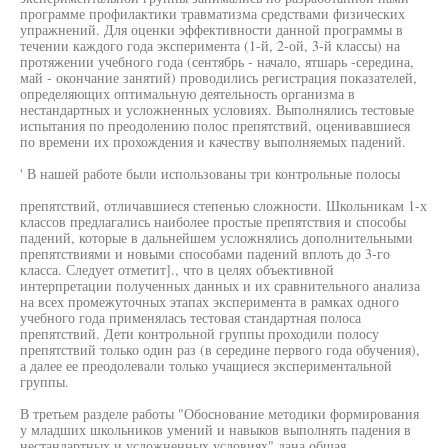
программе профилактики травматизма средствами физических
упражнений. Для оценки эффективности данной программы в
течении каждого года эксперимента (1-й, 2-ой, 3-й классы) на
протяжении учебного года (сентябрь - начало, ятшарь -середина,
май - окончание занятий) проводились регистрация показателей,
определяющих оптимальную деятельность организма в
нестандартных и усложненных условиях. Выполнялись тестовые
испытания по преодолению полос препятствий, оценивавшиеся
по времени их прохождения и качеству выполняемых падений.
' В нашей работе были использованы три контрольные полосы
препятствий, отличавшиеся степенью сложности. Школьникам 1-х
классов предлагались наиболее простые препятствия и способы
падений, которые в дальнейшем усложнялись дополнительными
препятствиями и новыми способами падений вплоть до 3-го
класса. Следует отметит]., что в целях объективной
интерпретации полученных данных и их сравнительного анализа
на всех промежуточных этапах эксперимента в рамках одного
учебного года применялась тестовая стандартная полоса
препятствий. Дети контрольной группы проходили полосу
препятствий только один раз (в середине первого года обучения),
а далее ее преодолевали только учащиеся экспериментальной
группы.
В третьем разделе работы "Обоснование методики формирования
у младших школьников умений и навыков выполнять падения в
нестандартных и усложненных условиях" дана общая