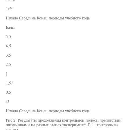
1гУ
Начало Середина Конец периоды учебного года
Балы
5,5
4,5
3,5
2,5
[
1,5.'
0,5
к!
Начало Середина Конец периоды учебного года
Рис 2. Результаты прохождения контрольной полосы препятствий
школьниками на разных этапах эксперимента Г 1 - контрольная
группа