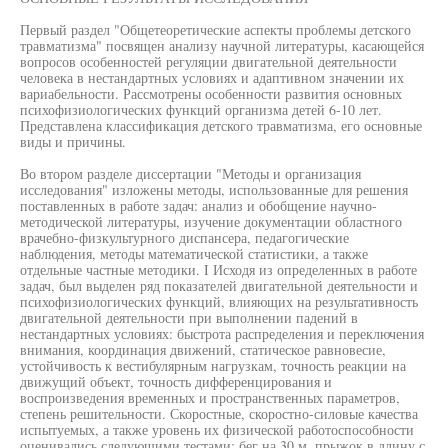
Первый раздел "Общетеоретические аспекты проблемы детского
травматизма" посвящен анализу научной литературы, касающейся
вопросов особенностей регуляции двигательной деятельности
человека в нестандартных условиях и адаптивном значении их
вариабельности. Рассмотрены особенности развития основных
психофизиологических функций организма детей 6-10 лет.
Представлена классификация детского травматизма, его основные
виды и причины.
Во втором разделе диссертации "Методы и организация
исследования" изложены методы, использованные для решения
поставленных в работе задач: анализ и обобщение научно-
методической литературы, изучение документации областного
врачебно-физкультурного диспансера, педагогические
наблюдения, методы математической статистики, а также
отдельные частные методики. I Исходя из определенных в работе
задач, был выделен ряд показателей двигательной деятельности и
психофизиологических функций, влияющих на результативность
двигательной деятельности при выполнении падений в
нестандартных условиях: быстрота распределения и переключения
внимания, координация движений, статическое равновесие,
устойчивость к вестибулярным нагрузкам, точность реакции на
движущий объект, точность дифференцирования и
воспроизведения временных и пространственных параметров,
степень решительности. Скоростные, скоростно-силовые качества
испытуемых, а также уровень их физической работоспособности
оценивались следующими тестами: бег на 30 м, прыжок в длину с