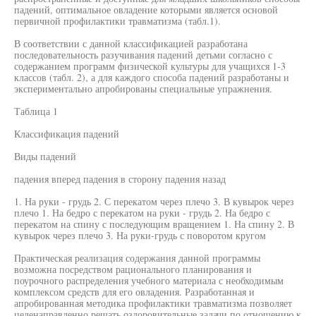
падений, оптимальное овладение которыми является основой
первичной профилактики травматизма (табл.1).
В соответствии с данной классификацией разработана
последовательность разучивания падений детьми согласно с
содержанием программ физической культуры для учащихся 1-3
классов (табл. 2), а для каждого способа падений разработаны и
экспериментально апробированы специальные упражнения.
Таблица 1
Классификация падений
Виды падений
падения вперед падения в сторону падения назад
1. На руки - грудь 2. С перекатом через плечо 3. В кувырок через
плечо 1. На бедро с перекатом на руки - грудь 2. На бедро с
перекатом на спину с последующим вращением 1. На спину 2. В
кувырок через плечо 3. На руки-грудь с поворотом кругом
Практическая реализация содержания данной программы
возможна посредством рационального планирования и
поурочного распределения учебного материала с необходимым
комплексом средств для его овладения. Разработанная и
апробированная методика профилактики травматизма позволяет
целенаправленно решать оздоровительные задачи по отношению к