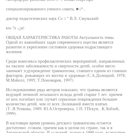
специализированного ученого совета, ■ (^ ,
доктор педагогических наук С> ) " В.Л. Смульский
too ?з -¿и/.
ОБЩАЯ ХАРАКТЕРИСТИКА РАБОТЫ Актуальность темы.
Одной из важнейших задач современного нцества является
развитие и укрепление состояния здоровья подрастающего
жоления.
Среди комплекса профилактических мероприятий, направленных
на тжснпе заболеваемости и смертности детей, особое место
занимает )сдупреждепие травматизма, ставшего одним из главных
факторов, рожающих их жнзтш и здоровью (С.А.Долецкий, 1978;
М.Мэйелл, 1995; Т.Пономарев, 1997).
Исследованиями ряда авторов показано, что травмы являются
ведущей зичиной летального исхода детей старше 3 лет, причем
от них погибает или )лучает серьезные повреждения большее
количество детей, чем от всех ;болеваний вместе взятых
(Т..Я.Усикова, 1989; Ю.А.Островерха, 1.П. ГПскун, .К.Хобзей,
1999).
В настоящее время уровень детского травматизма остается
достаточно .гсоким, причем как в целом по стране, так и в
Запорожской области. В >следией, только в 1999 году, вследствие