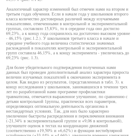
Аналогичный характер изменений был отмечен нами на втором и
третьем годах обучения. Если в начале года у школьников второго
класса количество достоверных различий между изучаемыми
показателями, отмеченными в контрольной и экспериментальной
группах, составляло 15,83%, то в середине года оно достигло
69,23%, а к концу года сохранилось на достаточно высоком уровне
- 46,15% (рис.1.2.). У школьников третьего класса в начале и
середине учебного года величина статистически значимых
расхождений в показателях контрольной и экспериментальной
групп составила 46,15%, а к концу эксперимента - увеличилась до
69,23% (рис. 1.3).
Для более убедительного подтверждения полученных нами
данных был проведен дополнительный анализ характера прироста
величин изучаемых показателей к окончанию эксперимента в
целом. Как видно из результатов, (представленных в табл. 3). к
концу исследования у школьников, занимавшихся в течении трех
лет по разработанной нами программе профилактики
травматизма, отмечается выраженное улучшение, по сравнению с
детьми контрольной 1руппы, практически всех параметров,
определяющих оптимальную деятельность организма в
нестандартных условиях. Так, для них было характерно
увеличение быстроты распределения и переключения внимания
(-21,34% в экспериментальной группе и +9,06 в контрольной),
улучшеште оценок в тестах на координацию движений
(соответственно +19,50% и +6,62%) и функции вестибулярной
устойчивости (+33,44% и +4,66%), увеличите времени удержания