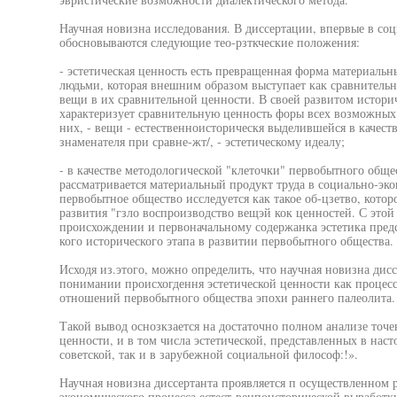
Научная новизна исследования. В диссертации, впервые в со
обосновываются следующие тео-рзткческие положения:
- эстетическая ценность есть превращенная форма материал
людьми, которая внешним образом выступает как сравнитель
вещи в их сравнительной ценности. В своей развитом историч
характеризует сравнительную ценность форы всех возможны
них, - вещи - естественноисторическя выделившейся в качест
знаменателя при сравне-жт/, - эстетическому идеалу;
- в качестве методологической "клеточки" первобытного обще
рассматривается материальный продукт труда в социально-эк
первобытное общество исследуется как такое об-цзетво, котор
развития "гзло воспроизводство вещэй кок ценностей. С этой 
происхождении и первоначальному содержанка эстетика пред
кого исторического этапа в развитии первобытного общества.
Исходя из.этого, можно определить, что научная новизна дис
понимании происхогдення эстетической ценности как процес
отношений первобытного общества эпохи раннего палеолита.
Такой вывод оснозкзается на достаточно полном анализе точ
ценности, и в том числа эстетической, представленных в наст
советской, так и в зарубежной социальной философ:!».
Научная новизна диссертанта проявляется п осуществленном 
экономического процесса естест-венпонсторической выработки