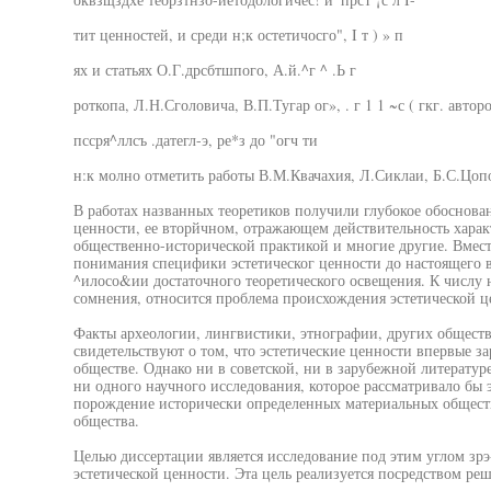
тит ценностей, и среди н;к остетичосго", I т ) » п
ях и статьях О.Г.дрсбтшпого, А.й.^г ^ .Ь г
роткопа, Л.Н.Сголовича, В.П.Тугар ог», . г 1 1 ~с ( гкг. авторо
пссря^ллсъ .датегл-э, ре*з до "огч ти
н:к молно отметить работы В.М.Квачахия, Л.Сиклаи, Б.С.Цоп
В работах названных теоретиков получили глубокое обоснова
ценности, ее вторйчном, отражающем действительность харак
общественно-исторической практикой и многие другие. Вмест
понимания специфики эстетическог ценности до настоящего в
^илосо&ии достаточного теоретического освещения. К числу 
сомнения, относится проблема происхождения эстетической ц
Факты археологии, лингвистики, этнографии, других обществ
свидетельствуют о том, что эстетические ценности впервые з
обществе. Однако ни в советской, ни в зарубежной литератур
ни одного научного исследования, которое рассматривало бы 
порождение исторически определенных материальных общест
общества.
Целью диссертации является исследование под этим углом зр
эстетической ценности. Эта цель реализуется посредством ре