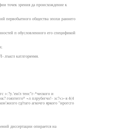
фии точек зрения да происхождение к
ний первобытного общества эпохи раннего
нностей п обусловленного его спецификой
а;
Л-.пъкгл катлгоркчмя.
гс >:?у.'еи/л теос"г-*ческого и
нк? гоязтегго^ ~л плрубегчо!- зс?<>-я 4(4
кон'жнзго гд/таго агкочго яркого ''ирогсго
жений диссертации опирается на