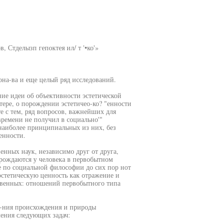
в, Стделызп гепоктея ил/ т '•ко'»
она-ва и еще целый ряд исследований.
ние идеи об объективности эстетической
тере, о порождении эстетичео-ко? "енности
е с тем, ряд вопросов, важнейших для
ремени не получил в социально'"
наиболее принципиальных из них, без
енности.
енных наук, независимо друг от друга,
арождаются у человека в первобытном
е по социальной философии до сих пор нот
эстетическую ценность как отражение и
венных: отношений первобытного типа
э-ния происхождения и природы
шения следующих задач: