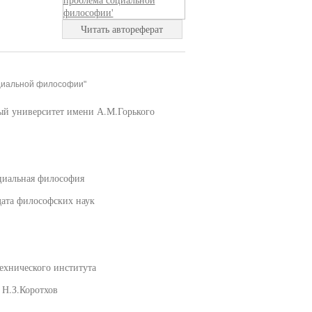
Читать автореферат
оциальной философии"
ый университет имени А.М.Горького
альная философия
дата философских наук
ехнического института
 Н.З.Коротхов