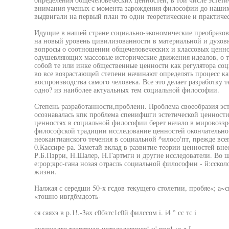
внимания ученых с момента зарождения философии до наших
выдвигали на первый план то одни теоретические и практичес
Идущие в нашей стране социально-экономические преобразо
на новый уровень цивилизованности в материальной и духовн
вопросы о соотношении общечеловеческих и классовых ценно
одушевляющих массовые исторические движения идеалов, о то
собой те или инке общественные ценности как регулятора со
во все возрастающей степени начинают определять процесс ка
воспроизводства самого человека. Все это делает разработку т
одно? из наиболее актуальных тем социальной философии.
Степень разработанности,проблеин. Проблема своеобразия эст
осознавалась кпк проблема спеиифшги эстетической ценности
ценностях в социальной философии берет начало в мировоззре
философской традиции исследование ценностей окончательно 
неокантианского течения в социальной ^илосо'пт, прежде всег
0.Кассире-ра. Заметай вклад в развитие теории ценностей внес
Р.Б.Пзрри, Н.Шалер, Н.Гартмгн и другие исследователи. Во 
е:рор;крс-гана нозая отрасль социальной философии - й:сскол
жизни.
Налжая с середши 50-х гсдов текущего столетии, пробяе«; а
«тошно ивгдбмдоэть-
ся саяхэ в р.1!.-3ах с0бзтс1с0й филссом i. i4 ° сс тс i
оквзщздхе теорзтнзо-иетодологичес! и' прс1 ¡с л I-