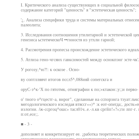
I. Критического анализа существующих в социальной филосо
содержание категорий "ценность" я "эстетическая ценность";
'¿. Анализа специфики труда и системы материальных отнесе
палеолита;
3. Исследования соотношения утилитарной и эстетической це
генезиса ьстетмческоЧ ••гнностя из утхли гарной;
4. Рассмотрения пропесза происхождение эстетического идеал
5. Атлиза гено-чгсяих гавксимостей между оснокпэнг эсте-чк'
У рогозу,^ю?!: к оскоэе . Осно-
ву соптлляячт итогов пссл5^,088ияй сопегскга и
оруС-з^к-'Х по гятотмк, отняграфии к по;>ктакон:;у;;и перво-
о' тного о^гцестг-а, внрог", сделанные на сспорзнга тзуат:льчс
мегодологичоского нэследая втяссг««)* :к еот-опегда;, достк»е
излогии. /ж-ссргоц^ошс» тасл01ч..е.-л.кв сргйп!«?«;ги лпг-г. 
п:от,есе;;.
■ - 3 -
дополняет и конкретизирует ее. ¡работка теоретических поло
эвристические возможности диалектического метода.