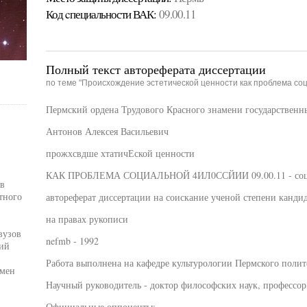
Код cпециальности ВАК:
09.00.11
Полный текст автореферата диссертации
по теме "Происхождение эстетической ценности как проблема с
Пермский ордена Трудового Красного знамени государственн
Антонов Алексея Васильевич
прожхсвдше хтатичЕской ценности
КАК ПРОБЛЕМА СОЦИАЛЬНОЙ 4ИЛ0ССЙИИ 09.00.11 - соци
 в
тного
автореферат диссертации на соискание ученой степени канди
на правах рукописи
вузов
nefmb - 1992
ий
Работа выполнена на кафедре культурологии Пермского полит
омен
Научный руководитель - доктор философских наук, профессор
Официальные оппоненты: