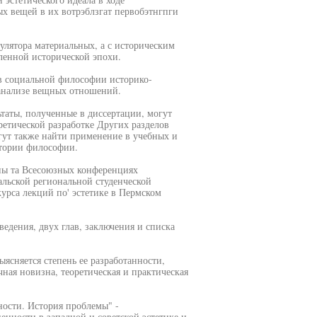
х вещей в их вотрэблзгат первобэтнгпги
гулятора материальных, а с историческим
енной исторической эпохи.
 в социальной философии историко-
 анализе вещных отношений.
ьтаты, полученные в диссертации, могут
ретической разработке Других разделов
гут также найти применение в учебных и
стории философии.
ны та Всесоюзных конференциях
альской региональной студенческой
курса лекций по' эстетике в Пермском
ения, двух глав, заключения и списка
ясняется степень ее разработанности,
чная новизна, теоретическая и практическая
ности. История проблемы" -
нности в западной и советской эстетике и