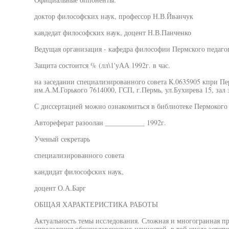
доктор философских наук, профессор Н.В.Йванчук
кавдедат философских наук, доцент Н.В.Панченко
Ведущая организация - кафедра философии Пермского педаго
Защита состоится % (лл\1'уАА 1992г. в час.
на заседании специализированного совета К.0635905 кпри Пе
им.А.М.Горького 7614000, ГСП, г.Пермь, ул.Бухирева 15, зал 
С диссертацией можно ознакомиться в библиотеке Пермокого 
Автореферат разоолан ___________ 1992г.
Ученый секретарь
специализированного совета
кандидат философских наук,
доцент О.А.Барг
ОБЩАЯ ХАРАКТЕРИСТИКА РАБОТЫ
Актуальность темы исследования. Сложная и многогранная 
определения общечеловеческих ценностей, в той числе эстети