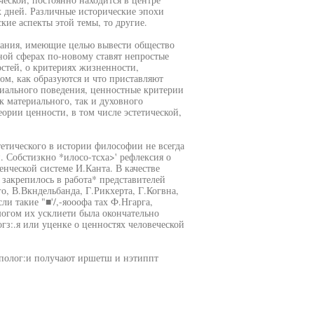
 дней. Различные исторические эпохи
кие аспекты этой темы, то другие.
вания, имеющие целью вывести общество
ой сферах по-новому ставят непростые
стей, о критериях жизненности,
м, как образуются и что приставляют
циального поведения, ценностные критерии
к материального, так и духовного
еории ценности, в том числе эстетической,
етического в истории философии не всегда
. Собстизкно *илосо-тсха>' рефлексия о
нческой системе И.Канта. В качестве
закрепилось в работа* представителей
о, В.Вкндельбанда, Г.Рикхерта, Г.Когвна,
ли такие "■'/,-яооофа тах Ф.Нгарга,
шогом их усклиети была окончательно
огз:.я или уценке о ценностях человеческой
~сполог:и получают иршетш и нэтиппт