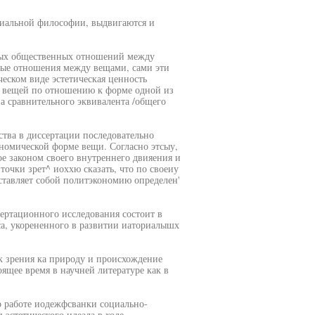
циальной философии, выдвигаются и
ьных общественных отношений между
ные отношения между вещами, сами эти
еском виде эстетическая ценность
х вещей по отношению к форме одной из
ва сравнительного эквивалента /общего
ства в диссертации последовательно
ономической форме вещи. Согласно этсыу,
ое законом своего внутреннего двияения и
точки зрет^ иоххю сказать, что по своеиу
ставляет собой политэкономию определен'
сертационного исследования состоит в
са, укорененного в развитии иаториалышх
ек зрения ка природу и происхождение
оящее время в научней литературе как в
р работе иодежфсванки социально-
 эстетического идеала в ходе