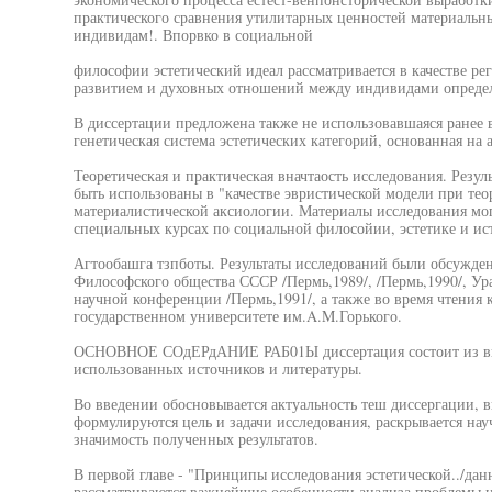
практического сравнения утилитарных ценностей материальны
индивидам!. Впорвко в социальной
философии эстетический идеал рассматривается в качестве ре
развитием и духовных отношений между индивидами определ
В диссертации предложена также не использовавшаяся ранее
генетическая система эстетических категорий, основанная на
Теоретическая и практическая вначтаость исследования. Резул
быть использованы в "качестве эвристической модели при тео
материалистической аксиологии. Материалы исследования мо
специальных курсах по социальной филосойии, эстетике и и
Агтообашга тзпботы. Результаты исследований были обсужде
Философского общества СССР /Пермь,1989/, /Пермь,1990/, Ур
научной конференции /Пермь,1991/, а также во время чтения 
государственном университете им.A.M.Горького.
ОСНОВНОЕ СОдЕРдАНИЕ РАБ01Ы диссертация состоит из введ
использованных источников и литературы.
Во введении обосновывается актуальность теш диссергации, вы
формулируются цель и задачи исследования, раскрывается нау
значимость полученных результатов.
В первой главе - "Принципы исследования эстетической../дан
рассматриваются важнейшие особенности анализа проблемы це