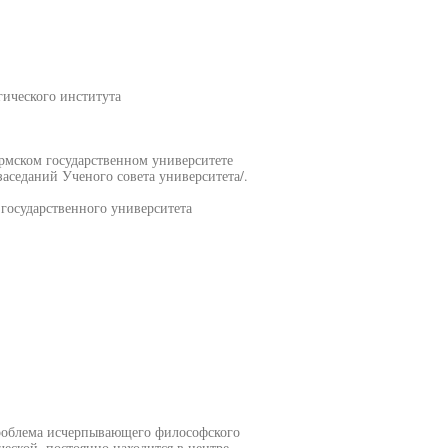
гического института
рмском государственном университете
заседаний Ученого совета университета/.
государственного университета
проблема исчерпывающего философского
ческой, постоянно находится в центре