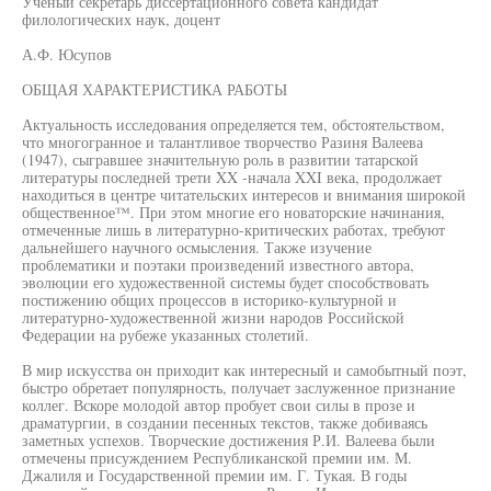
Ученый секретарь диссертационного совета кандидат
филологических наук, доцент
А.Ф. Юсупов
ОБЩАЯ ХАРАКТЕРИСТИКА РАБОТЫ
Актуальность исследования определяется тем, обстоятельством,
что многогранное и талантливое творчество Разиня Валеева
(1947), сыгравшее значительную роль в развитии татарской
литературы последней трети XX -начала XXI века, продолжает
находиться в центре читательских интересов и внимания широкой
общественное™. При этом многие его новаторские начинания,
отмеченные лишь в литературно-критических работах, требуют
дальнейшего научного осмысления. Также изучение
проблематики и поэтаки произведений известного автора,
эволюции его художественной системы будет способствовать
постижению общих процессов в историко-культурной и
литературно-художественной жизни народов Российской
Федерации на рубеже указанных столетий.
В мир искусства он приходит как интересный и самобытный поэт,
быстро обретает популярность, получает заслуженное признание
коллег. Вскоре молодой автор пробует свои силы в прозе и
драматургии, в создании песенных текстов, также добиваясь
заметных успехов. Творческие достижения Р.И. Валеева были
отмечены присуждением Республиканской премии им. М.
Джалиля и Государственной премии им. Г. Тукая. В годы