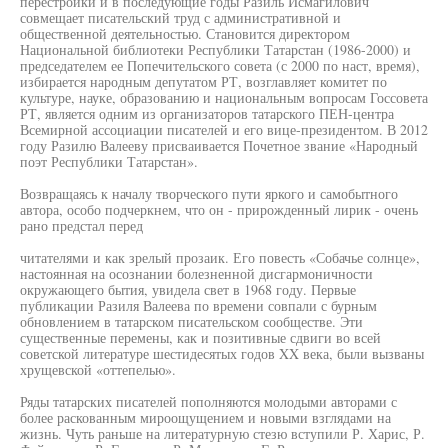
перестройки и в последующие годы Разиль Исмагилович
совмещает писательский труд с административной и
общественной деятельностью. Становится директором
Национальной библиотеки Республики Татарстан (1986-2000) и
председателем ее Попечительского совета (с 2000 по наст, время),
избирается народным депутатом РТ, возглавляет комитет по
культуре, науке, образованию и национальным вопросам Госсовета
РТ, является одним из организаторов татарского ПЕН-центра
Всемирной ассоциации писателей и его вице-президентом. В 2012
году Разилю Валееву присваивается Почетное звание «Народный
поэт Республики Татарстан».
Возвращаясь к началу творческого пути яркого и самобытного
автора, особо подчеркнем, что он - прирожденный лирик - очень
рано предстал перед
читателями и как зрелый прозаик. Его повесть «Собачье солнце»,
настоянная на осознании болезненной дисгармоничности
окружающего бытия, увидела свет в 1968 году. Первые
публикации Разиля Валеева по времени совпали с бурным
обновлением в татарском писательском сообществе. Эти
существенные перемены, как и позитивные сдвиги во всей
советской литературе шестидесятых годов XX века, были вызваны
хрущевской «оттепелью».
Ряды татарских писателей пополняются молодыми авторами с
более раскованным мироощущением и новыми взглядами на
жизнь. Чуть раньше на литературную стезю вступили Р. Харис, Р.