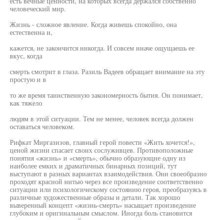
есть вечные ценности, на которых всегда держался собственно
человеческий мир.
Жизнь - сложное явление. Когда живешь спокойно, она
естественна и,
кажется, не закончится никогда. И совсем иначе ощущаешь ее
вкус, когда
смерть смотрит в глаза. Разиль Вадеев обращает внимание на эту
простую и в
то же время таинственную закономерность бытия. Он понимает,
как тяжело
людям в этой ситуации. Тем не менее, человек всегда должен
оставаться человеком.
Рифкат Миргазизов, главный герой повести «Жить хочется!»,
ценой жизни спасает своих сослуживцев. Противоположные
понятия «жизнь» и «смерть», обычно образующие одну из
наиболее емких и драматичных бинарных позиций, тут
выступают в разных вариантах взаимодействия. Они своеобразно
проходят красной нитью через все произведение соответственно
ситуации или психологическому состоянию героя, преобразуясь в
различные художественные образы и детали. Так хорошо
выверенный концепт «жизнь-смерть» насыщает произведение
глубоким и оригинальным смыслом. Иногда боль становится