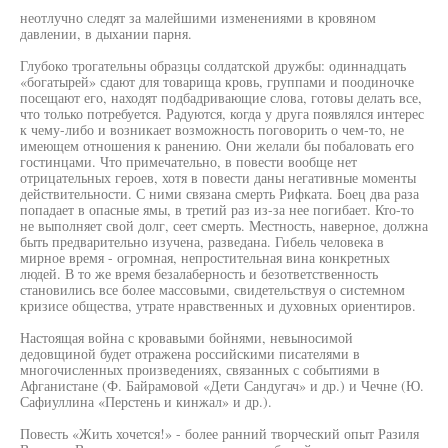
неотлучно следят за малейшими изменениями в кровяном
давлении, в дыхании парня.
Глубоко трогательны образцы солдатской дружбы: одиннадцать
«богатырей» сдают для товарища кровь, группами и поодиночке
посещают его, находят подбадривающие слова, готовы делать все,
что только потребуется. Радуются, когда у друга появлялся интерес
к чему-либо и возникает возможность поговорить о чем-то, не
имеющем отношения к ранению. Они желали бы побаловать его
гостинцами. Что примечательно, в повести вообще нет
отрицательных героев, хотя в повести даны негативные моменты
действительности. С ними связана смерть Рифката. Боец два раза
попадает в опасные ямы, в третий раз из-за нее погибает. Кто-то
не выполняет свой долг, сеет смерть. Местность, наверное, должна
быть предварительно изучена, разведана. Гибель человека в
мирное время - огромная, непростительная вина конкретных
людей. В то же время безалаберность и безответственность
становились все более массовыми, свидетельствуя о системном
кризисе общества, утрате нравственных и духовных ориентиров.
Настоящая война с кровавыми бойнями, невыносимой
дедовщиной будет отражена российскими писателями в
многочисленных произведениях, связанных с событиями в
Афганистане (Ф. Байрамовой «Дети Сандугач» и др.) и Чечне (Ю.
Сафиуллина «Перстень и кинжал» и др.).
Повесть «Жить хочется!» - более ранний творческий опыт Разиля