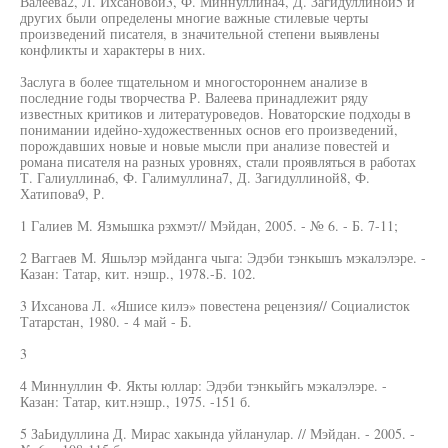
Валеева2, Л. Ихсановой3, Ф. Миннуллина4, Д. Загидуллиной5 и
других были определены многие важные стилевые черты
произведений писателя, в значительной степени выявлены
конфликты и характеры в них.
Заслуга в более тщательном и многостороннем анализе в
последние годы творчества Р. Валеева принадлежит ряду
известных критиков и литературоведов. Новаторские подходы в
понимании идейно-художественных основ его произведений,
порождавших новые и новые мысли при анализе повестей и
романа писателя на разных уровнях, стали проявляться в работах
Т. Галиуллина6, Ф. Галимуллина7, Д. Загидуллиной8, Ф.
Хатипова9, Р.
1 Галиев М. Язмышка рэхмэт// Мэйдан, 2005. - № 6. - Б. 7-11;
2 Ваггаев М. Яшьлэр мэйданга чыга: Эдэби тэнкышъ мэкалэлэре. -
Казан: Татар, кит. нэшр., 1978.-Б. 102.
3 Ихсанова Л. «Яшисе килэ» повестена рецензия// Социалисток
Татарстан, 1980. - 4 май - Б.
3
4 Миннуллин Ф. Якты юллар: Эдэби тэнкыйгь мэкалэлэре. -
Казан: Татар, кит.нэшр., 1975. -151 б.
5 ЗаЬидуллина Д. Мирас хакында уйланулар. // Мэйдан. - 2005. -