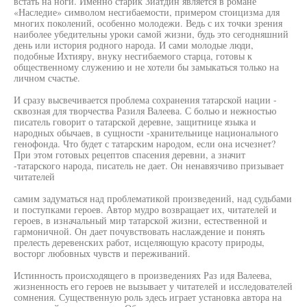
встать на ноги. Именно старик Зиатдин является в романе
«Наследие» символом несгибаемости, примером стоицизма для
многих поколений, особенно молодежи. Ведь с их точки зрения
наиболее убедительны уроки самой жизни, будь это сегодняшний
день или история родного народа. И сами молодые люди,
подобные Ихтияру, внуку несгибаемого старца, готовы к
общественному служению и не хотели бы замыкаться только на
личном счастье.
И сразу высвечивается проблема сохранения татарской нации -
сквозная для творчества Разиля Валеева. С болью и нежностью
писатель говорит о татарской деревне, защитнице языка и
народных обычаев, в сущности -хранительнице национального
генофонда. Что будет с татарским народом, если она исчезнет?
При этом готовых рецептов спасения деревни, а значит
-татарского народа, писатель не дает. Он ненавязчиво призывает
читателей
самим задуматься над проблематикой произведений, над судьбами
и поступками героев. Автор мудро возвращает их, читателей и
героев, в изначальный мир татарской жизни, естественной и
гармоничной. Он дает почувствовать наслаждение и понять
прелесть деревенских работ, исцеляющую красоту природы,
восторг любовных чувств и переживаний.
Истинность происходящего в произведениях Раз идя Валеева,
жизненность его героев не вызывает у читателей и исследователей
сомнения. Существенную роль здесь играет установка автора на