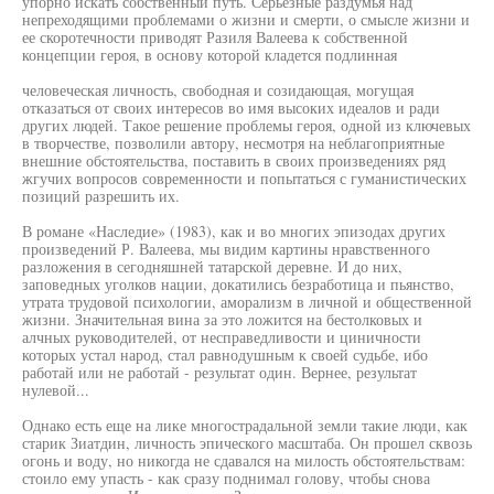
упорно искать собственный путь. Серьезные раздумья над
непреходящими проблемами о жизни и смерти, о смысле жизни и
ее скоротечности приводят Разиля Валеева к собственной
концепции героя, в основу которой кладется подлинная
человеческая личность, свободная и созидающая, могущая
отказаться от своих интересов во имя высоких идеалов и ради
других людей. Такое решение проблемы героя, одной из ключевых
в творчестве, позволили автору, несмотря на неблагоприятные
внешние обстоятельства, поставить в своих произведениях ряд
жгучих вопросов современности и попытаться с гуманистических
позиций разрешить их.
В романе «Наследие» (1983), как и во многих эпизодах других
произведений Р. Валеева, мы видим картины нравственного
разложения в сегодняшней татарской деревне. И до них,
заповедных уголков нации, докатились безработица и пьянство,
утрата трудовой психологии, аморализм в личной и общественной
жизни. Значительная вина за это ложится на бестолковых и
алчных руководителей, от несправедливости и циничности
которых устал народ, стал равнодушным к своей судьбе, ибо
работай или не работай - результат один. Вернее, результат
нулевой...
Однако есть еще на лике многострадальной земли такие люди, как
старик Зиатдин, личность эпического масштаба. Он прошел сквозь
огонь и воду, но никогда не сдавался на милость обстоятельствам:
стоило ему упасть - как сразу поднимал голову, чтобы снова