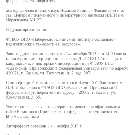
федеральный университет»
доктор филологических наук Исламов Рамил; - Фанавиевич и.о.
зав. Центром письменного и литературного наследия ИЯЛИ им.
Ибрагимова АН РТ
Ведущая организация:
ФГБОУ ВПО «Набережночелнинский институт социально-
педагогических технологий и ресурсов».
Защита диссертации состоится «24» декабря 2013 г. в 14.00 часов
на заседании диссертационного совета Д 212.081.12 по защите
кандидатских и докторских диссертаций при ФГАОУ ВПО
«Казанский (Приволжский) федеральный университет» по адресу:
420021, г. Казань, ул. Татарстан, д. 2, ауд. 207.
С диссертацией можно ознакомиться в Научной библиотеке им.
Н.И. Лобачевского ФГАОУ ВПО «Казанский (Приволжский)
федеральный университет» по адресу: 420002, г. Казань, ул.
Кремлевская, д. 35.
Электронная версия автореферата размещена на официальном
сайте Казанского (Приволжского) федерального университета:
http://www.kpfu.ru
Автореферат разослан « / » ноября 2013 г.