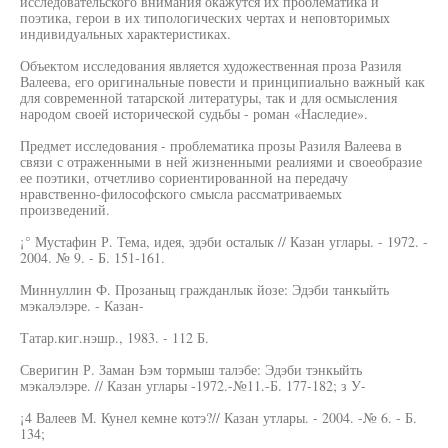
исследовательского внимания окажутся их проблематика и
поэтика, герои в их типологических чертах и неповторимых
индивидуальных характеристиках.
Объектом исследования является художественная проза Разиля
Валеева, его оригинальные повести и принципиально важный как
для современной татарской литературы, так и для осмысления
народом своей исторической судьбы - роман «Наследие».
Предмет исследования - проблематика прозы Разиля Валеева в
связи с отраженными в ней жизненными реалиями и своеобразие
ее поэтики, отчетливо сориентированной на передачу
нравственно-философского смысла рассматриваемых
произведений.
¡° Мустафин Р. Тема, идея, эдэби осталык // Казан углары. - 1972. -
2004. № 9. - Б. 151-161.
Миннуллин Ф. Прозаныц гражданлык йозе: Эдэби танкыйть
мэкалэлэре. - Казан-
Татар.киг.нэшр., 1983. - 112 Б.
Сверигин Р. Заман Ьэм тормыш талэбе: Эдэби тэнкыйть
мэкалэлэре. // Казан углары -1972.-№11.-Б. 177-182; з У-
¡4 Валеев М. Кунел кемне котэ?// Казан утлары. - 2004. -№ 6. - Б.
134;