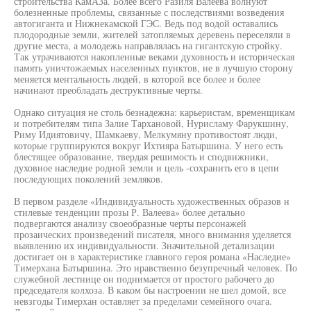
строительства КамАЗа. Более всего Разиля Валеева волнуют
болезненные проблемы, связанные с последствиями возведения
автогиганта и Нижнекамской ГЭС. Ведь под водой оставались
плодородные земли, жителей затопляемых деревень переселяли в
другие места, а молодежь направлялась на гигантскую стройку.
Так утрачиваются накопленные веками духовность и историческая
память уничтожаемых населенных пунктов, не в лучшую сторону
меняется ментальность людей, в которой все более и более
начинают преобладать деструктивные черты.
Однако ситуация не столь безнадежна: карьеристам, временщикам
и потребителям типа Залие Тархановой, Нурисламу Фарукшину,
Риму Идиятовичу, Шамкаеву, Мелкумяну противостоят люди,
которые группируются вокруг Ихтияра Батыршина. У него есть
блестящее образование, твердая решимость и сподвижники,
духовное наследие родной земли и цель -сохранить его в цепи
последующих поколений земляков.
В первом разделе «Индивидуальность художественных образов н
стилевые тенденции прозы Р. Валеева» более детально
подвергаются анализу своеобразные черты персонажей
прозаических произведений писателя, много внимания уделяется
выявлению их индивидуальности. Значительной детализации
достигает он в характеристике главного героя романа «Наследие»
Тимерхана Батыршина. Это нравственно безупречный человек. По
служебной лестнице он поднимается от простого рабочего до
председателя колхоза. В каком бы настроении не шел домой, все
невзгоды Тимерхан оставляет за пределами семейного очага.