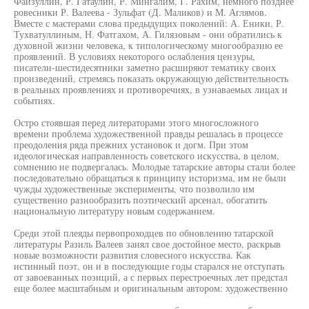
Файзуллин, Р. Гатаулин, Р. Мингалим, Г. Рахим, немного позднее
ровесники Р. Валеева - Зульфат (Д. Маликов) и М. Аглямов.
Вместе с мастерами слова предыдущих поколений: А. Еники, Р.
Тухватуллиным, Н. Фатгахом, А. Гилязовым - они обратились к
духовной жизни человека, к типологическому многообразию ее
проявлений. В условиях некоторого ослабления цензуры,
писатели-шестидесятники заметно расширяют тематику своих
произведений, стремясь показать окружающую действительность
в реальных проявлениях и противоречиях, в узнаваемых лицах и
событиях.
Остро стоявшая перед литераторами этого многосложного
времени проблема художественной правды решалась в процессе
преодоления ряда прежних установок и догм. При этом
идеологическая направленность советского искусства, в целом,
сомнению не подвергалась. Молодые татарские авторы стали более
последовательно обращаться к принципу историзма, им не были
чужды художественные эксперименты, что позволило им
существенно разнообразить поэтический арсенал, обогатить
национальную литературу новым содержанием.
Среди этой плеяды первопроходцев по обновлению татарской
литературы Разиль Валеев занял свое достойное место, раскрыв
новые возможности развития словесного искусства. Как
истинный поэт, он и в последующие годы старался не отступать
от завоеванных позиций, а с первых перестроечных лет предстал
еще более масштабным и оригинальным автором: художественно