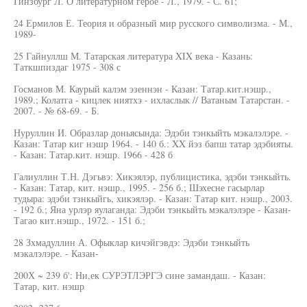
Гинзбург Л. О литературном герое - Л., 1979. - С. 61;
24 Ермилов Е. Теория и образный мир русского символизма. - М.,
1989-
25 Гайнуллш М. Татарская литература XIX века - Казань:
Таткшпиздаг 1975 - 308 с
Госманов М. Каурый калэм эзеннэн - Казан: Татар.кит.нэшр.,
1989.; Колатга - кицлек ниятхэ - ихласлык // Ватаным Татарстан. -
2007. - № 68-69. - Б.
Нуруллин И. Образлар доньясында: Эдэби тэнкыйть мэкалэлэре. -
Казан: Татар киг нэшр 1964. - 140 б.: XX йэз бапш татар эдэбияты.
- Казан: Татар.кит. нэшр. 1966 - 428 б
Галиуллин Т.Н. Дэгьвэ: Хикэялэр, публицистика, эдэби тэнкыйть.
- Казан: Татар, кит. нэшр., 1995. - 256 б.; Шэхесне гасырлар
тудыра: эдэби тзнкыйгь, хикэялэр. - Казан: Татар кит. нэшр., 2003.
- 192 б.; Яна урлэр яулаганда: Эдэби тэнкыйть мэкалэлэре - Казан-
Тагао кит.нэшр., 1972. - 151 б.;
28 Зхмадуллин А. Офыклар кичэйгэвдэ: Эдэби тэнкыйть
мэкалэлэре. - Казан-
200Х ~ 239 б': Ни,ек СУРЭТЛЭРГЭ сине замандаш. - Казан:
Татар, кит. нэшр