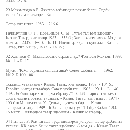
2002.-237 6.
29 Мехэммэдиев Р. Якуглар табыладыр вакыт белэн: Эдэби
тэнкыйть мэкалэлэре - Казан-
Татар.кит.нэшр.,1983. - 216 6.
Галимуллин Ф. Г., ИбраЬимов С. М. Тутан тел Ьэм эдэбият -
Казан: Татар, кит нэшр 1987. - 352 б.; Затлы калэм иясе// Мэдэни
жомга. - 2005. - №13. - Б. 11; Инепшэр иделгэ кушыла - Казан:
Татар, киг. нэшр., 1985. - 136 б.;
32 Хатипов Ф. Мвлкэтебезне барлаганда// Фэн Ьэм Мэктэп, 1999,-
№ 11. - Б. 17.
Мусин Ф.М. Тормыш сынавы аша// Совет эдэбияты. — 1962. —
№12_Б 100-108 •
Тормыш узэненнэн - Казан: Татар, кит.нэшр., 1987. - 104 6.;
Геройга житди игьтабар// Совет эдэбияты. -1962. - № 1. - Б. 146-
149; Эдэбият тарихын яцача ейрэиу //148-159; Тарих Ьэм заман:
соцгы еллар прозасы турьшда. - Казан: Татар, кит. нэшр., 1974 -
190 б ■ Мнннугелов X. Деньяда суземез бар... - Казан:
Татар.кит.нэшр., 1989 - Б 35-Татарньщ' ул""ШэЬриКа3ан " 200г -
16 март; ^ иллэрдэге татар эдэбияты - Казшг Мэгариф,
34 Ганиева Р. Кеичыгьш1 традициялэрсн устереп: Татар эдэбияты
тарихы. XX гасыр башы татар эдэбияты. 6 том да. - Казан: Татар,