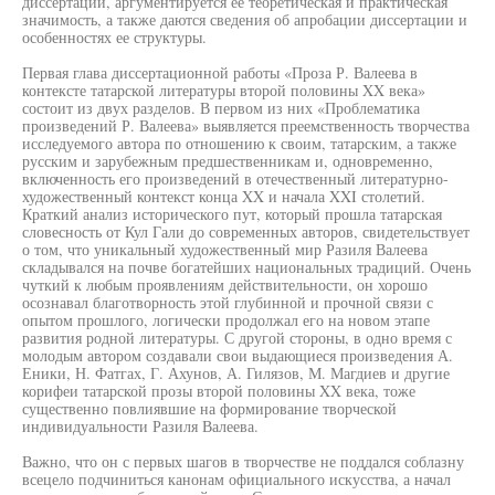
диссертации, аргументируется ее теоретическая и практическая
значимость, а также даются сведения об апробации диссертации и
особенностях ее структуры.
Первая глава диссертационной работы «Проза Р. Валеева в
контексте татарской литературы второй половины XX века»
состоит из двух разделов. В первом из них «Проблематика
произведений Р. Валеева» выявляется преемственность творчества
исследуемого автора по отношению к своим, татарским, а также
русским и зарубежным предшественникам и, одновременно,
включенность его произведений в отечественный литературно-
художественный контекст конца XX и начала XXI столетий.
Краткий анализ исторического пут, который прошла татарская
словесность от Кул Гали до современных авторов, свидетельствует
о том, что уникальный художественный мир Разиля Валеева
складывался на почве богатейших национальных традиций. Очень
чуткий к любым проявлениям действительности, он хорошо
осознавал благотворность этой глубинной и прочной связи с
опытом прошлого, логически продолжал его на новом этапе
развития родной литературы. С другой стороны, в одно время с
молодым автором создавали свои выдающиеся произведения А.
Еники, Н. Фатгах, Г. Ахунов, А. Гилязов, М. Магдиев и другие
корифеи татарской прозы второй половины XX века, тоже
существенно повлиявшие на формирование творческой
индивидуальности Разиля Валеева.
Важно, что он с первых шагов в творчестве не поддался соблазну
всецело подчиниться канонам официального искусства, а начал