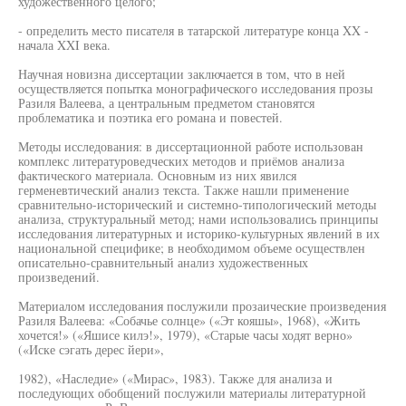
художественного целого;
- определить место писателя в татарской литературе конца XX -
начала XXI века.
Научная новизна диссертации заключается в том, что в ней
осуществляется попытка монографического исследования прозы
Разиля Валеева, а центральным предметом становятся
проблематика и поэтика его романа и повестей.
Методы исследования: в диссертационной работе использован
комплекс литературоведческих методов и приёмов анализа
фактического материала. Основным из них явился
герменевтический анализ текста. Также нашли применение
сравнительно-исторический и системно-типологический методы
анализа, структуральный метод; нами использовались принципы
исследования литературных и историко-культурных явлений в их
национальной специфике; в необходимом объеме осуществлен
описательно-сравнительный анализ художественных
произведений.
Материалом исследования послужили прозаические произведения
Разиля Валеева: «Собачье солнце» («Эт кояшы», 1968), «Жить
хочется!» («Яшисе килэ!», 1979), «Старые часы ходят верно»
(«Иске сэгать дерес йери»,
1982), «Наследие» («Мирас», 1983). Также для анализа и
последующих обобщений послужили материалы литературной