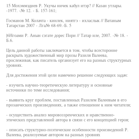
15 Мохэммэдиев Р. Укучы ничек кабул итэр? // Казан утлары.
-1977. -№ 12. - Б. 157-161;
Госманов М. Колачта - кинлек, ниятгэ - ихласлык // Ватаным
Татарстан 2007 - Лга№ 68-69.-Б. 5
|6Нгоами Р. Анын сэгате дорес Пори // Татар иле, 2007. -№ 18. -
Б.6.
Цель данной работы заключается в том, чтобы всесторонне
раскрыть художественный мир прозы Разиля Валеева,
прослеживая, как писатель организует его на разных структурных
уровнях.
Для достижения этой цели намечено решение следующих задач:
- изучить научно-теоретическую литературу и основные
источники по теме исследования;
- выявить круг проблем, поставленных Разилем Валеевым в его
прозаических произведениях, а также отношение к ним читателя;
- осуществить анализ мировоззренческих и нравственно-
этических представлений автора в связи с его концепцией героя;
- описать структурно-поэтические особенности произведений Р.
Валеева, реализуемые автором на разных уровнях