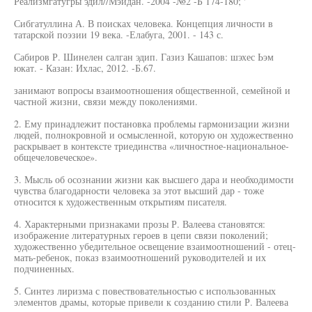
Реализмгатугры эдил//Мэйдан. -2004 -№2 -Б 174-180; '
Сибгатуллина А. В поисках человека. Концепция личности в
татарской поэзии 19 века. -Елабуга, 2001. - 143 с.
Сабиров Р. Шинелен салган эдип. Газиз Кашапов: шэхес Ьэм
юкат. - Казан: Ихлас, 2012. -Б.67.
занимают вопросы взаимоотношения общественной, семейной и
частной жизни, связи между поколениями.
2. Ему принадлежит постановка проблемы гармонизации жизни
людей, полнокровной и осмысленной, которую он художественно
раскрывает в контексте триединства «личностное-национальное-
общечеловеческое».
3. Мысль об осознании жизни как высшего дара и необходимости
чувства благодарности человека за этот высший дар - тоже
относится к художественным открытиям писателя.
4. Характерными признаками прозы Р. Валеева становятся:
изображение литературных героев в цепи связи поколений;
художественно убедительное освещение взаимоотношений - отец-
мать-ребенок, показ взаимоотношений руководителей и их
подчиненных.
5. Синтез лиризма с повествовательностью с использованных
элементов драмы, которые привели к созданию стили Р. Валеева