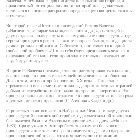
Валеева. В нем важнее для писателя не событийная сторона, а
нравственный потенциал личности, который последовательно
выявляется на основе раскрытия определяющего концепта «жизнь
и смерть».
Во второй главе «Поэтика произведений Разиля Валеева
(«Наследие», «Старые часы ходят верно» и др.)», состоящей из
двух разделов, подвергнуты целевому анализу произведения, где
героям приходится решать сложные вопросы бытия, выходящие за
рамки тривиальной жизни. Собственно, они сводятся к одной
глобальной проблеме: «Что из себя будут представлять человек и
окружающий его мир, если происходит тотальное отчуждение
людей друг от друга?»
В прозе Р. Валеева преимущественно рассматриваются коллизии,
возникающие в процессе взаимодействия человека и общества.
Дело в том, что во второй половине XX века в Татарстане
стремительно возрастает потенциал ряда промышленных отраслей:
добычи и переработки нефти, машиностроения, энергетики. Эти
процессы нашли должное отражение в произведениях целого ряда
крупных татарских прозаиков (Г. Ахунова «Клад» и др.).
Строительство автогиганта в Набережных Челнах, в ряду других
произведений о гигантской стройке, с документальной точностью
был выведен Разилем Взлеевым в романе «Наследие» («Мирас»,
1983). Сразу уточним, что проблематика самого большого
произведения писателя не ограничивается пределами содержания
производственной прозы, хотя начинается оно с описания