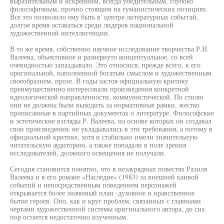
выразительным и искренним, всегда убедительным, глубоко
философичным, прочно стоящим на гуманистических позициях.
Все это позволило ему быть в' центре литературных собьггай,
долгое время оставаться среди лидеров национальной
художественной интеллигенции.
В то же время, собственно научное исследование творчества Р.И.
Валеева, объективное и развернуто концептуальное, со всей
очевидностью запаздывало. Это относшся, прежде всего, к его
оригинальной, наполненной богатым смыслом и художественным
своеобразием, прозе. В годы застоя официальную критику
преимущественно интересовали произведения конкретной
идеологической направленности, коммунистической. По стилю
они не должны были выходить за нормативные рамки, жестко
прописанные в партийных документах о литературе. Философские
и эстетические взгляды Р. Валеева, на основе которых он создавал
свои произведения, не укладывались в эти требования, а потому в
официальной критике, хотя и стабильно имели значительную
читательскую аудиторию, а также попадали в поле зрения
исследователей, должного освещения не получали.
Сегодня становится понятно, что в незаурядных повестях Разиля
Валеева и в его романе «Наследие» (1983) за внешней канвой
событий и непосредственным поведением персонажей
открывается более значимый план -духовное и нравственное
бытие героев. Оно, как и круг проблем, связанных с главными
чертами художественной системы оригинального автора, до сих
пор остается недостаточно изученным.