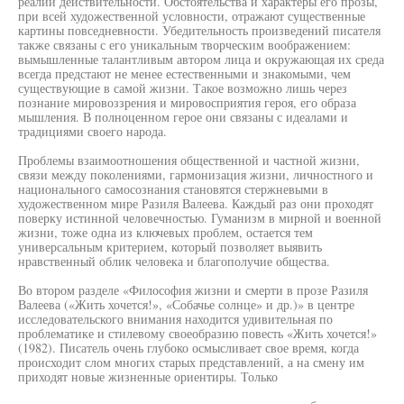
реалии действительности. Обстоятельства и характеры его прозы,
при всей художественной условности, отражают существенные
картины повседневности. Убедительность произведений писателя
также связаны с его уникальным творческим воображением:
вымышленные талантливым автором лица и окружающая их среда
всегда предстают не менее естественными и знакомыми, чем
существующие в самой жизни. Такое возможно лишь через
познание мировоззрения и мировосприятия героя, его образа
мышления. В полноценном герое они связаны с идеалами и
традициями своего народа.
Проблемы взаимоотношения общественной и частной жизни,
связи между поколениями, гармонизация жизни, личностного и
национального самосознания становятся стержневыми в
художественном мире Разиля Валеева. Каждый раз они проходят
поверку истинной человечностью. Гуманизм в мирной и военной
жизни, тоже одна из ключевых проблем, остается тем
универсальным критерием, который позволяет выявить
нравственный облик человека и благополучие общества.
Во втором разделе «Философия жизни и смерти в прозе Разиля
Валеева («Жить хочется!», «Собачье солнце» и др.)» в центре
исследовательского внимания находится удивительная по
проблематике и стилевому своеобразию повесть «Жить хочется!»
(1982). Писатель очень глубоко осмысливает свое время, когда
происходит слом многих старых представлений, а на смену им
приходят новые жизненные ориентиры. Только