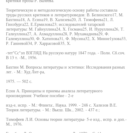
критики прозы Р. Валеева.
Теоретическую и методологическую основу работы составила
труды русских критиков и литературоведов: В. Белинского17, М.
Бахтина18, А. Есина19, В. Хализева20, Л. Тимофеева21, Л.
Гинзбурга22, Е.Ермилова23; исследователей татарской
литературы: М. Гайнуллина24, X. Госмана25, И. Нуруллина26, Т.
Галиуллина27, А. Ахмадуллина28, Р. Мухамадиева29, Ф.
Галимуллина30, Ф. Хатипова31, Ф. Мусина32, X. Минне1улова33,
Р. Ганиевой34, Р. Харрасовой35, X.
-тет"Сс"зп ВЗГЛЯД На русскую натуру 1847 года. - Поли. Сб.соч.
В 13 т. -М., 1956.
Бахтин М. Вопросы литературы и эстетики: Исследования разных
лег. - М.: Худ Лит-ра,
1975. — 502 с.
Есин А. Принципы и приемы анализа литературного
произведения: Учебное пособие - 2-е
изд-е, испр. - М.: Флинта:, Наука. 1999. - 248 с. Хализов В.Е.
Теория литературы. - М.: Высш. Шк., 2002. - 437 е.;
Тимофеев Л.И. Основы теории литературы- 5-е изд., испр. и доп.-
М., 1976.