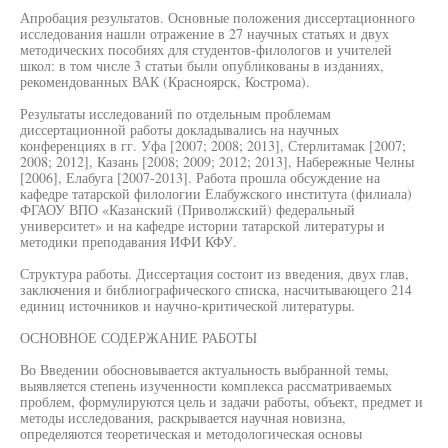
Апробация результатов. Основные положения диссертационного
исследования нашли отражение в 27 научных статьях и двух
методических пособиях для студентов-филологов и учителей
школ: в том числе 3 статьи были опубликованы в изданиях,
рекомендованных ВАК (Красноярск, Кострома).
Результаты исследований по отдельным проблемам
диссертационной работы докладывались на научных
конференциях в гг. Уфа [2007; 2008; 2013], Стерлитамак [2007;
2008; 2012], Казань [2008; 2009; 2012; 2013], Набережные Челны
[2006], Елабуга [2007-2013]. Работа прошла обсуждение на
кафедре татарской филологии Елабужского института (филиала)
ФГАОУ ВПО «Казанский (Приволжский) федеральный
университет» и на кафедре истории татарской литературы и
методики преподавания ИФИ КФУ.
Структура работы. Диссертация состоит из введения, двух глав,
заключения и библиографического списка, насчитывающего 214
единиц источников и научно-критической литературы.
ОСНОВНОЕ СОДЕРЖАНИЕ РАБОТЫ
Во Введении обосновывается актуальность выбранной темы,
выявляется степень изученности комплекса рассматриваемых
проблем, формулируются цель и задачи работы, объект, предмет и
методы исследования, раскрывается научная новизна,
определяются теоретическая и методологическая основы