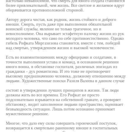
настолько невыносимой, что смерть для юного солдата становится
более привлекательной, чем жизнь. Все светлое и желаемое вдруг
оборачивается противоположной стороной.
Автору дорога чистая, как родник, жизнь стойкого и доброго
юноши. Смерть, пусть даже при выполнении обязательной
воинской службы, явление не только трагичное, но и
невосполнимое. Она вырывает эстафетную палочку жизни из рук
молодого человека, что само по себе противоестественно. Однако
гибель Рифката Миргазизова становится, вместе с тем, победой
над смертью, утверждением жизни и высокой человечности.
Есть во взаимоотношениях между офицерами и солдатами, в
точности выполнения устава и команд, в осознанном решении
юного воина, в обстановке госпиталя, различных эпизодах из
гражданки - дух романтизма. И это тоже не противоречит
высокому предназначению человека, должному отношению между
людьми. Художественные поиски Разиля Валеева в данном случае
состоят в утверждении лучших принципов в жизни. Так люди
должны жить во все времена. Его Рифкат не просто
подсознательно взрывается на собственной гранате, а проверяет
обстановку, видит заполненное людьми пространство, оценивает
безвыходность ситуации. Лишь потом осознанно принимает
мужественное решение.
Многое, что дало ему силы совершить героический поступок,
возвращается к смертельно раненному юноше в госпитальных