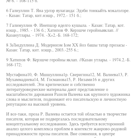
№ 6. - 108-115 б.
6 Галиуллин Т. Яна урлэр яулаганда: Эдэби тонкыйть мэкалэлэре.
- Казан: Татар, кит.нэшр., 1972.- 151 б.;
7 Галимуллин Ф. Инепшэр иделго кушыла. - Казан: Татар, кот.
нэшр., 1985. - 136 б.; Хатипов Ф. Керзшче геройныяклап. //
Казанутлары. - 1974. -X»2.-Б. 168-172;
8 ЗаЪидуллииа Д. Модернизм Ьэм XX йоз башы татар прозасы -
Казан: Татар, кит. нэшр., 2003.-255 6.;
9 Хатипов Ф. Керзшче геройны яклап. //Казан утлары. - 1974.2.-Б.
168-172;
Мустафина10, Ф. Мшшуллина1р. Сверигина12, М. Валиева13, Р.
Мухаммадиева14, М. Госманова15, Р. Низами16 и других
исследователей. Эти критические и собственно
литературоведческие материалы дают представление о
масштабности дарования Разиля Валеева как крупного художника
слова и мыслителя, поднимают его писательскую и личностную
репутацию на высокий уровень.
И все-таки, проза Р. Валеева остается той областью в творчестве
писателя, которая не подвергалась последовательному
концептуальному исследованию. Здесь требуется всесторонний
анализ целого комплекса проблем в контексте жанрово-родовой
принадлежности прозы писателя. Вне сомнения, в центре