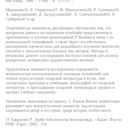
кит.нэшр., 1986. - 3 том. - Б. 523-537.;
Махмуюва36, Р. Сверигина37, Ф. Миннуллина38, Р. Салихова39,
А. Закирзянова40, Д. Загидуллиной41, А. Сибгатуллиной42, Р.
Сабирова43 и др.
Теоретическая значимость диссертации обусловлена тем, что
материалы данного исследования углубляют представления о
проблематике и поэтике произведений Р.Валеева в связи с их
национальной спецификой, а также будут способствовать
расширению научной базы для дальнейшего изучения творчество
писателя и типологически близких ему авторов. Методы и
результаты данного исследования послужат основой для анализа
конкретных литературно-художественных явлений.
Практическая значимость исследования определяется
возможностью использования ее основных положений при
чтении курса истории татарской литературы в вузах, при
составлении программ и учебников, монографий по татарской
литературе, в преподавании татарской литературы в средних и
высших учебных заведениях.
Положения, выносимые на защиту: 1. Разиль Валеев значительно
расширяет круг концептуальных вопросов, над которыми
задумывается автор и его герои, среди которых особое место
35 Харрасова Р. Эдэби бэйлэнешлэр яктылыгыкда. - Казан: Изд-во
РПФ «Гарт», 2002. -216