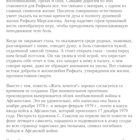
воспоминаниях, грезах и снах. Самыми дорогим из них
становится для Рифката все, что связано с матерью, с одним из
главных символов жизни. Писатель совершенно естественно
умеет указать на истоки крепости духа и полноту душевной
жизни Рифката Миргазизова. Автор наделяет героя привычкой
вести своеобразную игру, чтобы преодолевать пронизывающую
неподвижное тело боль.
Когда он закрывает глаза, то оказывается среди родных, знакомых,
разговаривает с ними, отводит душу, и боль становится чужой,
отдаленной завесой тумана. А стоит открыть глаза - снова перед
ним белый псгголок. Он так увлекся этой игрой, что перестает
отдавать себе отчет в том, кто заходит к нему в палату, о чем
говорят врачи, даже не обращает внимания на уколы. Вот главные
истоки доброты и жизнелюбия Рифката, утверждения им жизни,
противостояния смерти.
Вместе с тем, повесть «Жить хочется!» хорошо согласуется со
временем ее создания. При внимательном прочтении
произведения вычерчивается облик необъявленной войны в
Афганистане. Это не удивительно, ибо написана она была в
ноябре-декабре 1978 г. и январе-феврале 1979 г., почти в канун
ввода войск в Афганистан, который произошел 17 декабря 1979
года. Неспроста художник С. Соколов на первом листе повести на
фоне летящего самолета, парашюта и поднявшихся в атаку солдаг
во всю страницу нарисовал два тюльпана, символ погибших
бойцов в Афганской войне.