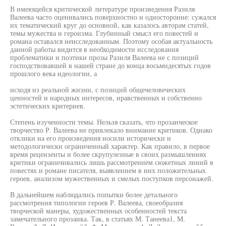
В имеющейся критической литературе произведения Разиля
Валеева часто оценивались поверхностно и односторонне: сужался
их тематический круг до основной, как казалось авторам статей,
темы мужества и героизма. Глубинный смысл его повестей и
романа оставался неисследованным. Поэтому особая актуальность
данной работы видится в необходимости исследования
проблематики и поэтики прозы Разиля Валеева не с позиций
господствовавшей в нашей стране до конца восьмидесятых годов
прошлого века идеологии, а
исходя из реальной жизни, с позиций общечеловеческих
ценностей и народных интересов, нравственных и собственно
эстетических критериев.
Степень изученности темы. Нельзя сказать, что прозаическое
творчество Р. Валеева не привлекало внимание критиков. Однако
отклики на его произведения носили исторически и
методологически ограниченный характер. Как правило, в первое
время рецензенты и более скрупулезные в своих размышлениях
критики ограничивались лишь рассмотрением сюжетных линий в
повестях и романе писателя, выявлением в них положительных
героев, анализом мужественных и смелых поступков персонажей.
В дальнейшем наблюдались попытки более детального
рассмотрения типологии героев Р. Валеева, своеобразия
творческой манеры, художественных особенностей текста
замечательного прозаика. Так, в статьях М. Танеева1, М.