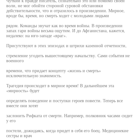
Чуткий к правде писатель, сознательно это или помимо своей
воли, не мог обойти стороной суровой обстановки
действительности, что и отразилось в произведении. Мирное,
вроде бы, время, но смерть ходит с молодыми людьми
рядом. Команды звучат как во время войны. В произведении
запах гари войны весьма ощутим. И до Афганистана, кажется,
недалеко: на юго-западе «враг».
Присутствуют в этих эпизодах и штрихи казенной отчетности,
стремление угодить вышестоящему начальству. Сами события не
военного
времени, что придает концепту «жизнь и смерть»
исключительную значимость.
Трагедия происходит в мирное время! В дальнейшем эта
«мирность» будет
определять поведение и поступки героев повести. Теперь все
вместе они хотят
заслонить Рифката от смерти. Например, полковник часами сидит
у его
постели, дожидаясь, когда придет в себя его боец. Медицинекие
сестры и врач