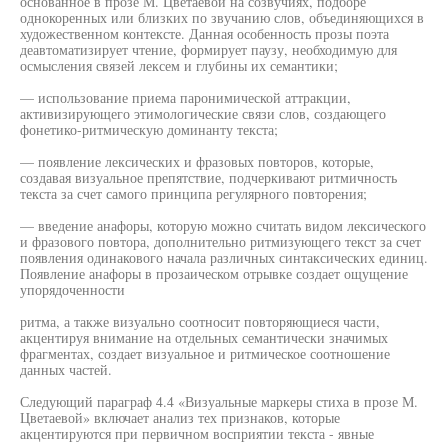
основанное в прозе М. Цветаевой на созвучиях, подборе
однокоренных или близких по звучанию слов, объединяющихся в
художественном контексте. Данная особенность прозы поэта
деавтоматизирует чтение, формирует паузу, необходимую для
осмысления связей лексем и глубины их семантики;
— использование приема паронимической аттракции,
активизирующего этимологические связи слов, создающего
фонетико-ритмическую доминанту текста;
— появление лексических и фразовых повторов, которые,
создавая визуальное препятствие, подчеркивают ритмичность
текста за счет самого принципа регулярного повторения;
— введение анафоры, которую можно считать видом лексического
и фразового повтора, дополнительно ритмизующего текст за счет
появления одинакового начала различных синтаксических единиц.
Появление анафоры в прозаическом отрывке создает ощущение
упорядоченности
ритма, а также визуально соотносит повторяющиеся части,
акцентируя внимание на отдельных семантически значимых
фрагментах, создает визуальное и ритмическое соотношение
данных частей.
Следующий параграф 4.4 «Визуальные маркеры стиха в прозе М.
Цветаевой» включает анализ тех признаков, которые
акцентируются при первичном восприятии текста - явные