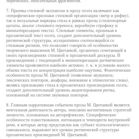
лирических, описательных фрагментов.
7. Приемы стиховой экспансии в прозу поэта включают как
специфические признаки стиховой организации (метр и рифму),
так и визуальные маркеры стиха в рамках прозы (стихотворные
цитаты, аналог стихового переноса, версейную строфику и
миниатюризацию текста). Стиховые элементы, проникая в
прозаический текст поэта, создают дополнительный уровень
ритмической структуры, ассоциативно соотносящийся со
стиховым ритмом, что позволяет говорить об особенностях
творческого мышления М. Цветаевой, органично сочетающей в
своих произведениях стиховой и прозаический дискурсы. В
произведениях с тенденцией к миниатюризации ритмические
элементы проявляются наиболее активно, т. к. в условиях малого
объема текста их концентрация наиболее ощутима. Фонетические
особенности прозы М. Цветаевой (появление звукописи,
лексических повторов, анафоры, внимание к этимологии слова),
являясь признаками стиха в прозаических произведениях поэта,
создают дополнительный уровень акцентирования ритма,
основанный на системе звуковых повторов.
8. Главным нарративным событием прозы М. Цветаевой является
ментальная деятельность автора, описание когнитивных стратегий
личности, основанных на авторефлексии. Специфические
особенности повествования, интонация и темпоритм внутренней
речи, в которых автор представлен как субъект психологического
самоанализа, выражают все уровни ритмической структуры
прозаических произведений М. Цветаевой.