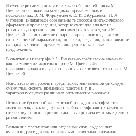
Изучение ритмико-синтаксических особенностей прозы М.
Цветаевой основано на методиках, предложенных в
исследованиях В. М. Жирмунского, В. И. Забурдяевой, Н. А.
Фатеевой. В параграфе обозначены те способы синтаксического
оформления произведений, которые очевидно влияют на
ритмическую организацию прозаических произведений М.
Цветаевой: эллиптические и парцеллированные предложения,
синтаксический параллелизм, инверсии, градация, использование
однородных членов предложения, цепочек назывных
предложений.
В следующем параграфе 2.2 «Визуально-графические элементы
как ритмические маркеры в прозе М. Цветаевой»
проанализированы визуально-графические особенности прозы М.
Цветаевой.
Использование пробела и графических эквивалентов фиксирует
смену глав, сюжета, временных пластов и т. п.,
характеризующихся различным ритмическим рисунком.
Появление буквенной или слоговой разрядки и морфемного
деления слов, а также других способов шрифтового выделения
способствуют интонационной акцентуации лексем и замедлению
ритма чтения.
Включение фрагментов или отдельных слов, выделенных
курсивом, реже-другим шрифтовыми акцентами, визуально