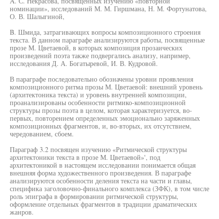
A. С. Некрасова, посвященных изучению «повторной
номинации», исследований М. М. Гиршмана, Н. М. Фортунатова,
О. В. Шалыгиной,
B. Шмида, затрагивающих вопросы композиционного строения
текста. В данном параграфе анализируются работы, посвященные
прозе М. Цветаевой, в которых композиция прозаических
произведений поэта также подвергались анализу, например,
исследования Д. А. Богатыревой, И. В. Кудровой.
В параграфе последовательно обозначены уровни проявления
композиционного ритма прозы М. Цветаевой: внешний уровень
(архитектоника текста) и уровень внутренней композиции,
проанализированы особенности ритмико-композиционной
структуры прозы поэта в целом, которая характеризуется, во-
первых, повторением определенных эмоционально заряженных
композиционных фрагментов, и, во-вторых, их отсутствием,
чередованием, сбоем.
Параграф 3.2 посвящен изучению «Ритмической структуры
архитектоники текста в прозе М. Цветаевой»', под
архитектоникой в настоящем исследовании понимается общая
внешняя форма художественного произведения. В параграфе
анализируются особенности деления текста на части и главы,
специфика заголовочно-финального комплекса (ЗФК), в том числе
роль эпиграфа в формировании ритмической структуры,
оформление отдельных фрагментов в традиции драматических
жанров.