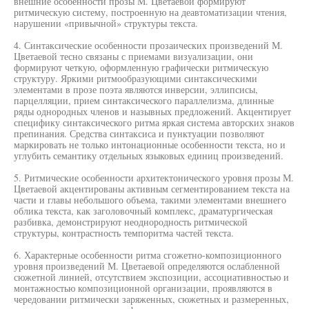
внешние особенности прозы М. Цветаевой формируют
ритмическую систему, построенную на деавтоматизации чтения,
нарушении «привычной» структуры текста.
4. Синтаксические особенности прозаических произведений М.
Цветаевой тесно связаны с приемами визуализации, они
формируют четкую, оформленную графически ритмическую
структуру. Яркими ритмообразующими синтаксическими
элементами в прозе поэта являются инверсии, эллипсисы,
парцелляции, прием синтаксического параллелизма, длинные
ряды однородных членов и назывных предложений. Акцентирует
специфику синтаксического ритма яркая система авторских знаков
препинания. Средства синтаксиса и пунктуации позволяют
маркировать не только интонационные особенности текста, но и
углубить семантику отдельных языковых единиц произведений.
5. Ритмические особенности архитектонического уровня прозы М.
Цветаевой акцентированы активным сегментированием текста на
части и главы небольшого объема, такими элементами внешнего
облика текста, как заголовочный комплекс, драматургическая
разбивка, демонстрируют неоднородность ритмической
структуры, контрастность темпоритма частей текста.
6. Характерные особенности ритма сгожетно-композиционного
уровня произведений М. Цветаевой определяются ослабленной
сюжетной линией, отсутствием экспозиции, ассоциативностью и
монтажностью композиционной организации, проявляются в
чередовании ритмически заряженных, сюжетных и размеренных,