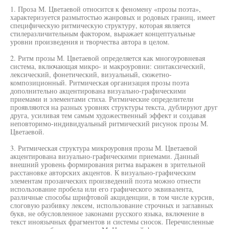
1. Проза М. Цветаевой относится к феномену «прозы поэта»,
характеризуется размытостью жанровых и родовых границ, имеет
специфическую ритмическую структуру, которая является
стилеразличительным фактором, выражает концептуальные
уровни произведения и творчества автора в целом.
2. Ритм прозы М. Цветаевой определяется как многоуровневая
система, включающая микро- и макроуровни: синтаксический,
лексический, фонетический, визуальный, сюжетно-
композиционный. Ритмическая организация прозы поэта
дополнительно акцентирована визуально-графическими
приемами и элементами стиха. Ритмические определители
проявляются на разных уровнях структуры текста, дублируют друг
друга, усиливая тем самым художественный эффект и создавая
неповторимо-индивидуальный ритмический рисунок прозы М.
Цветаевой.
3. Ритмическая структура микроуровня прозы М. Цветаевой
акцентирована визуально-графическими приемами. Данный
внешний уровень формирования ритма выражен в зрительной
расстановке авторских акцентов. К визуально-графическим
элементам прозаических произведений поэта можно отнести
использование пробела или его графического эквивалента,
различные способы шрифтовой акциденции, в том числе курсив,
слоговую разбивку лексем, использование строчных и заглавных
букв, не обусловленное законами русского языка, включение в
текст иноязычных фрагментов и системы сносок. Перечисленные