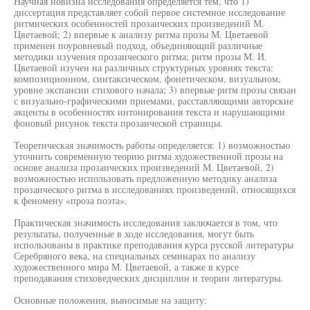
Научная новизна исследования определяется тем, что 1)
диссертация представляет собой первое системное исследование
ритмических особенностей прозаических произведений М.
Цветаевой; 2) впервые к анализу ритма прозы М. Цветаевой
применен поуровневый подход, объединяющий различные
методики изучения прозаического ритма; ритм прозы М. И.
Цветаевой изучен на различных структурных уровнях текста:
композиционном, синтаксическом, фонетическом, визуальном,
уровне экспансии стихового начала; 3) впервые ритм прозы связан
с визуально-графическими приемами, расставляющими авторские
акценты в особенностях интонирования текста и нарушающими
фоновый рисунок текста прозаической страницы.
Теоретическая значимость работы определяется: 1) возможностью
уточнить современную теорию ритма художественной прозы на
основе анализа прозаических произведений М. Цветаевой, 2)
возможностью использовать предложенную методику анализа
прозаического ритма в исследованиях произведений, относящихся
к феномену «проза поэта».
Практическая значимость исследования заключается в том, что
результаты, полученные в ходе исследования, могут быть
использованы в практике преподавания курса русской литературы
Серебряного века, на специальных семинарах по анализу
художественного мира М. Цветаевой, а также в курсе
преподавания стиховедческих дисциплин и теории литературы.
Основные положения, выносимые на защиту: