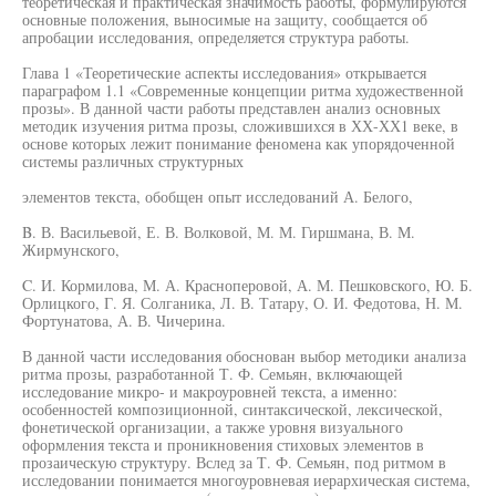
теоретическая и практическая значимость работы, формулируются
основные положения, выносимые на защиту, сообщается об
апробации исследования, определяется структура работы.
Глава 1 «Теоретические аспекты исследования» открывается
параграфом 1.1 «Современные концепции ритма художественной
прозы». В данной части работы представлен анализ основных
методик изучения ритма прозы, сложившихся в ХХ-ХХ1 веке, в
основе которых лежит понимание феномена как упорядоченной
системы различных структурных
элементов текста, обобщен опыт исследований А. Белого,
B. В. Васильевой, Е. В. Волковой, М. М. Гиршмана, В. М.
Жирмунского,
C. И. Кормилова, М. А. Красноперовой, А. М. Пешковского, Ю. Б.
Орлицкого, Г. Я. Солганика, Л. В. Татару, О. И. Федотова, Н. М.
Фортунатова, А. В. Чичерина.
В данной части исследования обоснован выбор методики анализа
ритма прозы, разработанной Т. Ф. Семьян, включающей
исследование микро- и макроуровней текста, а именно:
особенностей композиционной, синтаксической, лексической,
фонетической организации, а также уровня визуального
оформления текста и проникновения стиховых элементов в
прозаическую структуру. Вслед за Т. Ф. Семьян, под ритмом в
исследовании понимается многоуровневая иерархическая система,