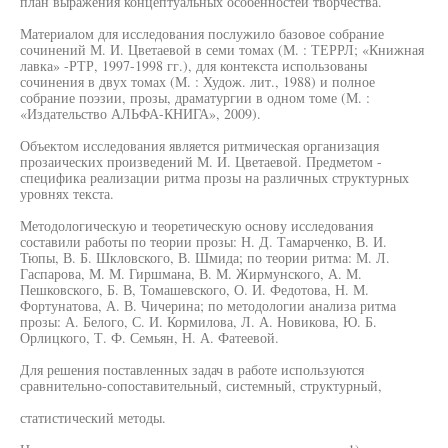
план выражения концептуальных особенностей творчества.
Материалом для исследования послужило базовое собрание
сочинений М. И. Цветаевой в семи томах (М. : ТЕРРЛ; «Книжная
лавка» -РТР, 1997-1998 гг.), для контекста использованы
сочинения в двух томах (М. : Худож. лит., 1988) и полное
собрание поэзии, прозы, драматургии в одном томе (М. :
«Издательство АЛЬФА-КНИГА», 2009).
Объектом исследования является ритмическая организация
прозаических произведений М. И. Цветаевой. Предметом -
специфика реализации ритма прозы на различных структурных
уровнях текста.
Методологическую и теоретическую основу исследования
составили работы по теории прозы: Н. Д. Тамарченко, В. И.
Тюпы, В. Б. Шкловского, В. Шмида; по теории ритма: М. Л.
Гаспарова, М. М. Гиршмана, В. М. Жирмунского, А. М.
Пешковского, Б. В, Томашевского, О. И. Федотова, Н. М.
Фортунатова, А. В. Чичерина; по методологии анализа ритма
прозы: А. Белого, С. И. Кормилова, Л. А. Новикова, Ю. Б.
Орлицкого, Т. Ф. Семьян, Н. А. Фатеевой.
Для решения поставленных задач в работе используются
сравнительно-сопоставительный, системный, структурный,
статистический методы.