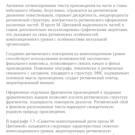
Активное сегментирование текста произведения на части и главы
небольшого объема, безусловно, отражается на ритмическом
движении повествования, отражает дискретность, неоднородность
ритмической структуры, контрастность ритмического оформления
различных частей. В прозе М. Цветаевой выделенность частей и
главок дополнительно визуализирована графическими акцентами,
что указывает на связь ритмических особенностей
композиционного уровня с особенностями визуальной
организации.
Созданию ритмического повторения на композиционном уровне
способствует использование возможностей заголовочно-
финального комплекса, позволяющего связать начало и финал
произведения. Появление эпиграфа, тематически и ритмически
связанного с заглавием, входящего в структуру ЗФК, подчеркивает
основную мысль произведения, создает ритмический повтор,
акцентированный внешне.
Оформление отдельных фрагментов произведений в традиции
драматических жанров позволяет усилить ритмическую структуру
фрагментов, подчеркнуть темпоритм диалогов. Ритмический сбой
в фоновом расположении текста маркирует синкретичную
родовую природу произведения.
В параграфе 3.3 «Сюжетчо-компотционный ритм прозы М.
Цветаевой» называются следующие характеристики сюжетно-
композиционного уровня, акцентирующие ритмическую