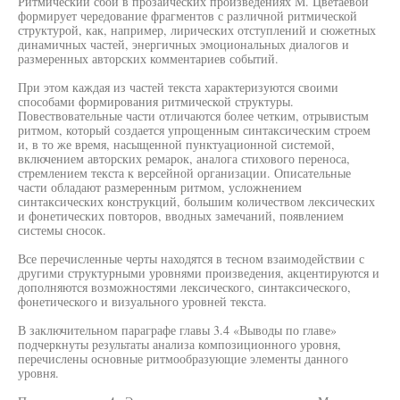
Ритмический сбой в прозаических произведениях М. Цветаевой
формирует чередование фрагментов с различной ритмической
структурой, как, например, лирических отступлений и сюжетных
динамичных частей, энергичных эмоциональных диалогов и
размеренных авторских комментариев событий.
При этом каждая из частей текста характеризуются своими
способами формирования ритмической структуры.
Повествовательные части отличаются более четким, отрывистым
ритмом, который создается упрощенным синтаксическим строем
и, в то же время, насыщенной пунктуационной системой,
включением авторских ремарок, аналога стихового переноса,
стремлением текста к версейной организации. Описательные
части обладают размеренным ритмом, усложнением
синтаксических конструкций, большим количеством лексических
и фонетических повторов, вводных замечаний, появлением
системы сносок.
Все перечисленные черты находятся в тесном взаимодействии с
другими структурными уровнями произведения, акцентируются и
дополняются возможностями лексического, синтаксического,
фонетического и визуального уровней текста.
В заключительном параграфе главы 3.4 «Выводы по главе»
подчеркнуты результаты анализа композиционного уровня,
перечислены основные ритмообразующие элементы данного
уровня.