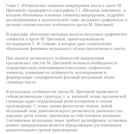
Глава 2 «Ритмические элементы микроуровня текста в прозе М.
Цветаевой» предваряется параграфом 2.1 «Вводные замечания», в
котором обозначены основные элементы микроуровня, подробно
рассматриваемые в аналитической главе: визуально-графические и
ритмико-синтаксические особенности прозы М. Цветаевой.
В параграфе обоснована методика анализа визуально-графических
элементов в прозе М. Цветаевой, ориентированная на
исследования Т. Ф. Семьян, в которых дано теоретическое
обоснование феномена визуального облика прозаического текста.
При анализе ритмических особенностей микроуровня
прозаических текстов М. Цветаевой возникла необходимость
охарактеризовать повторяющиеся визуально-графические
элементы, влияющие на особенности интонирования и
формирующие специфический фоновый визуальный облик
страницы текста.
В визуальных особенностях прозы М. Цветаевой проявляется
гибкая ритмическая структура, т. к. внешний облик прозаической
страницы задает определенный ритм восприятия и чтения
произведения. С точки зрения физиологии чтения, любой
визуальный знак деавтоматизирует ритмичность движения глаз,
нарушает ритм чтения, притягивая на себя основное внимание.
Считываемые визуальные знаки требуют расшифровки, остановки,
момент декодирования является определяющим для понимания
концептуального уровня произведения.