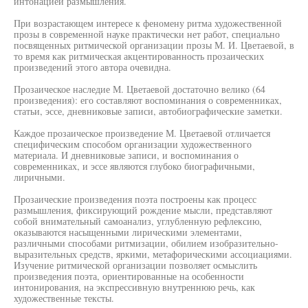
интонацией размышления.
При возрастающем интересе к феномену ритма художественной
прозы в современной науке практически нет работ, специально
посвященных ритмической организации прозы М. И. Цветаевой, в
то время как ритмическая акцентированность прозаических
произведений этого автора очевидна.
Прозаическое наследие М. Цветаевой достаточно велико (64
произведения): его составляют воспоминания о современниках,
статьи, эссе, дневниковые записи, автобиографические заметки.
Каждое прозаическое произведение М. Цветаевой отличается
специфическим способом организации художественного
материала. И дневниковые записи, и воспоминания о
современниках, и эссе являются глубоко биографичными,
лиричными.
Прозаические произведения поэта построены как процесс
размышления, фиксирующий рождение мысли, представляют
собой внимательный самоанализ, углубленную рефлексию,
оказываются насыщенными лирическими элементами,
различными способами ритмизации, обилием изобразительно-
выразительных средств, яркими, метафорическими ассоциациями.
Изучение ритмической организации позволяет осмыслить
произведения поэта, ориентированные на особенности
интонирования, на экспрессивную внутреннюю речь, как
художественные тексты.