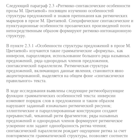
Следующий параграф 2.3 «Ритмико-синтаксические особенности
прозы М. Цветаевой» посвящен изучению особенностей
структуры предложений и знаков препинания как ритмических
маркеров в прозе М. Цветаевой. Специфические синтаксические и
пунктуационные особенности прозаических произведений поэта
непосредственным образом формируют ритмико-интонационную
структуру.
В пункте 2.3.1 «Особенности структуры предложений в прозе М.
Цветаевой» изучаются такие грамматические «формулы», как
инверсия, парцелляция, использование большого ряда назывных
предложений, ряда однородных членов предложения,
синтаксический параллелизм. Ритмическая структура
предложений, включающих данные явления, становится явно
акцентированной, выделяется на общем фоне «синтаксически
правильного» текста.
В ходе исследования выявлены следующие ритмообразующие
функции грамматических особенностей текста: инверсии
изменяют порядок слов в предложении и таким образом
нарушают заданный изначально ритмический рисунок;
эллиптические и парцеллированные конструкции создают
прерывистый, чеканный ритм фрагментов; ряды назывных
предложений и однородных членов формируют ритмическое
ускорение или задают однообразность ритма чтения;
синтаксический параллелизм рождает ощущение ритма за счет
повторяемости грамматической структуры, позволяет соотнести