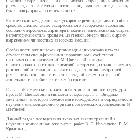
появление тире в небольших фрагментах. Ощущение замедления
ритма создают лексические повторы, подвижность порядка слов,
буквенная разрядка и система сносок.
Ритмическое замедление или ускорение речи представляет собой
средство эмоционально-экспрессивного изображения события,
состояния персонажа, характера и акцента повествования, создает
неповторимый стиль прозы М. Цветаевой, энергичный, с ярким
выражением личностных авторских эмоций.
Особенности ритмической организации микроуровня текста
обусловлены специфическими нарративными свойствами
прозаических произведений М. Цветаевой, которые
ориентированы на создание речевой экспрессии, создают ритмику
разговорной интонации, а также передают поток внутренней .
речи, поток сознания, т. е. разных стадий речемыслительной
деятельности автобиографической героини.
Глава 3 «Ритмические особенности композиционной структуры
прозы М. Цветаевой» начинается с параграфа 3.1 «Вводные
замечания», в котором обоснована необходимость и оправданность
изучения композиционного ритма прозаических произведений М.
Цветаевой.
Данный раздел исследования включает анализ традиций в
изучении композиционного ритма: работ В. С. Измайлова, Е. М.
Крадожен,