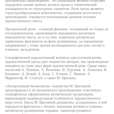
прозаических произведений. Это уникальное явление позволяет
определить новый уровень анализа прозы и семантической
насыщенности ее структурных элементов. Ритм прозы является
структурообразующим компонентом, создающим целостность
произведения, становится полноценным уровнем поэтики
художественного текста.
Прозаический ритм - сложный феномен, основанный не только на
последовательном, закономерном чередовании различных
компонентов текста, но и на сбое, появлении ритмически
заряженных фрагментов на фоне размеренных, на чередовании
напряженных с точки зрения интонационного рисунка частей и
плавных, мелодичных.
Специфический выразительный материал для изучения ритма
художественной прозы дает творчество авторов, чьи произведения
находятся на стыке двух форм художественной речи. Среди таких
писателей А. Пушкин, А. Вельтман, И. Тургенев, А. Ахматова, К.
Бальмонт, А. Белый, А. Блок, С. Есенин, Г. Иванов, А.
Мариенгоф, Ф. Сологуб, а также М. Цветаева.
«Литературный билингвизм» творчества М. Цветаевой
предопределил в её прозаических произведениях отчетливую,
специфически оформленную ритмическую организацию,
выражающую индивидуальные особенности художественного
мира поэта. Проза М. Цветаевой динамична, ассоциативна, в ней
чередуются фрагменты с четким, чеканным ритмом и плавные,
ритмически размеренные отрывки, характеризующиеся