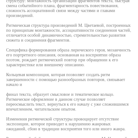
структуру: монтажность организации фрагментов текста, быстрая
смена событийного плана, фрагментарность повествования,
сложность ассоциативной связи между частями и главами
произведений.
Ритмическая структура произведений М. Цветаевой, построенных
по принципам монтажности, ассоциативности соединения частей,
отличается особой динамичностью, стремительностью развития
сюжета и соединения фрагментов.
Специфика формирования образа лирического героя, мозаичность
его портретного описания, основанная на восприятии образа
поэтом, рождает ритмический повтор при обращении к его
характеристике или внешнему описанию.
Кольцевая композиция, которая позволяет создать ритм
завершенности с помощью разнообразных повторов, связывает
начало и
финал текста, образует смысловое и тематическое кольцо.
Ритмическое оформление в данном случае позволяет
переосмыслить текст, вернуться к его началу с уже сложившимся
впечатлением, читательским опытом.
Изменения ритмической структуры провоцирует отсутствие
экспозиции, которое приводит к нарушению жанровых
ожиданий, сбою в традиции восприятия того или иного жанра.