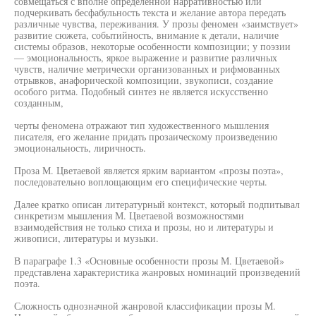
совмещаться с вполне определенной нарративностью или
подчеркивать бесфабульность текста и желание автора передать
различные чувства, переживания. У прозы феномен «заимствует»
развитие сюжета, событийность, внимание к детали, наличие
системы образов, некоторые особенности композиции; у поэзии
— эмоциональность, яркое выражение и развитие различных
чувств, наличие метрически организованных и рифмованных
отрывков, анафорической композиции, звукописи, создание
особого ритма. Подобный синтез не является искусственно
созданным,
черты феномена отражают тип художественного мышления
писателя, его желание придать прозаическому произведению
эмоциональность, лиричность.
Проза М. Цветаевой является ярким вариантом «прозы поэта»,
последовательно воплощающим его специфические черты.
Далее кратко описан литературный контекст, который подпитывал
синкретизм мышления М. Цветаевой возможностями
взаимодействия не только стиха и прозы, но и литературы и
живописи, литературы и музыки.
В параграфе 1.3 «Основные особенности прозы М. Цветаевой»
представлена характеристика жанровых номинаций произведений
поэта.
Сложность однозначной жанровой классификации прозы М.