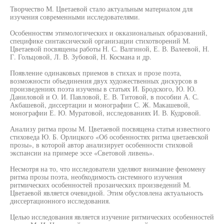
Творчество М. Цветаевой стало актуальным материалом для
изучения современными исследователями.
Особенностям этимологических и окказиональных образований,
специфике синтаксической организации стихотворений М.
Цветаевой посвящены работы Н. С. Валгиной, Е. В. Валеевой, Н.
Г. Гольцовой, Л. В. Зубовой, Н. Космана и др.
Появление одинаковых приемов в стихах и прозе поэта,
возможности объединения двух художественных дискурсов в
произведениях поэта изучены в статьях И. Бродского, Ю. Ю.
Даниловой и О. И. Павловой, Е. В. Титовой, в пособии А. С.
Акбашевой, диссертации и монографии С. Ж. Макашевой,
монографии Е. Ю. Муратовой, исследованиях И. В. Кудровой.
Анализу ритма прозы М. Цветаевой посвящена статья известного
стиховеда Ю. Б. Орлицкого «Об особенностях ритма цветаевской
прозы», в которой автор анализирует особенности стиховой
экспансии на примере эссе «Световой ливень».
Несмотря на то, что исследователи уделяют внимание феномену
ритма прозы поэта, необходимость системного изучения
ритмических особенностей прозаических произведений М.
Цветаевой является очевидной. Этим обусловлена актуальность
диссертационного исследования.
Целью исследования является изучение ритмических особенностей