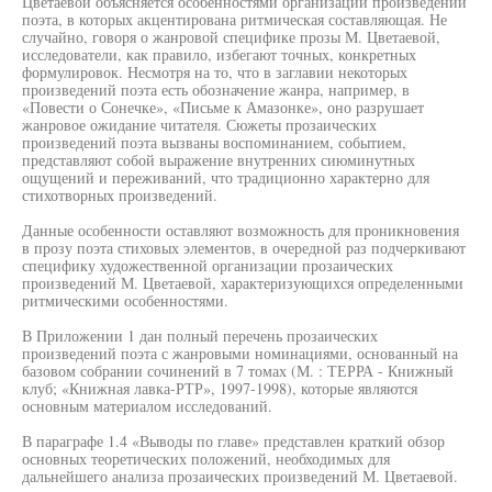
Цветаевой объясняется особенностями организации произведений
поэта, в которых акцентирована ритмическая составляющая. Не
случайно, говоря о жанровой специфике прозы М. Цветаевой,
исследователи, как правило, избегают точных, конкретных
формулировок. Несмотря на то, что в заглавии некоторых
произведений поэта есть обозначение жанра, например, в
«Повести о Сонечке», «Письме к Амазонке», оно разрушает
жанровое ожидание читателя. Сюжеты прозаических
произведений поэта вызваны воспоминанием, событием,
представляют собой выражение внутренних сиюминутных
ощущений и переживаний, что традиционно характерно для
стихотворных произведений.
Данные особенности оставляют возможность для проникновения
в прозу поэта стиховых элементов, в очередной раз подчеркивают
специфику художественной организации прозаических
произведений М. Цветаевой, характеризующихся определенными
ритмическими особенностями.
В Приложении 1 дан полный перечень прозаических
произведений поэта с жанровыми номинациями, основанный на
базовом собрании сочинений в 7 томах (М. : ТЕРРА - Книжный
клуб; «Книжная лавка-РТР», 1997-1998), которые являются
основным материалом исследований.
В параграфе 1.4 «Выводы по главе» представлен краткий обзор
основных теоретических положений, необходимых для
дальнейшего анализа прозаических произведений М. Цветаевой.