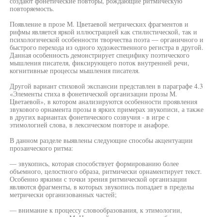
создают фонетические повторы, рождающие ритмическую
повторяемость.
Появление в прозе М. Цветаевой метрических фрагментов и
рифмы является яркой иллюстрацией как стилистической, так и
психологической особенности творчества поэта — органичного и
быстрого перехода из одного художественного регистра в другой.
Данная особенность демонстрирует специфику поэтического
мышления писателя, фиксирующего поток внутренней речи,
когнитивные процессы мышления писателя.
Другой вариант стиховой экспансии представлен в параграфе 4.3
«Элементы стиха в фонетической организации прозы М.
Цветаевой», в котором анализируются особенности проявления
звукового орнамента прозы в ярких примерах звукописи, а также
в других вариантах фонетического созвучия - в игре с
этимологией слова, в лексическом повторе и анафоре.
В данном разделе выявлены следующие способы акцентуации
прозаического ритма:
— звукопись, которая способствует формированию более
объемного, целостного образа, ритмически орнаментирует текст.
Особенно яркими с точки зрения ритмической организации
являются фрагменты, в которых звукопись попадает в пределы
метрически организованных частей;
— внимание к процессу словообразования, к этимологии,