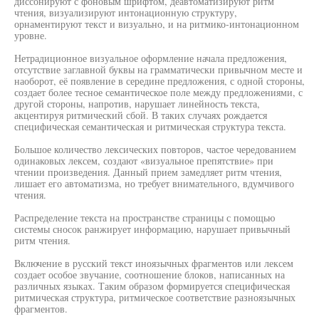
диссонируют с фоновым шрифтом, деавтоматизируют ритм
чтения, визуализируют интонационную структуру,
орнаментируют текст и визуально, и на ритмико-интонационном
уровне.
Нетрадиционное визуальное оформление начала предложения,
отсутствие заглавной буквы на грамматически привычном месте и
наоборот, её появление в середине предложения, с одной стороны,
создает более тесное семантическое поле между предложениями, с
другой стороны, напротив, нарушает линейность текста,
акцентируя ритмический сбой. В таких случаях рождается
специфическая семантическая и ритмическая структура текста.
Большое количество лексических повторов, частое чередованием
одинаковых лексем, создают «визуальное препятствие» при
чтении произведения. Данный прием замедляет ритм чтения,
лишает его автоматизма, но требует внимательного, вдумчивого
чтения.
Распределение текста на пространстве страницы с помощью
системы сносок ранжирует информацию, нарушает привычный
ритм чтения.
Включение в русский текст иноязычных фрагментов или лексем
создает особое звучание, соотношение блоков, написанных на
различных языках. Таким образом формируется специфическая
ритмическая структура, ритмическое соответствие разноязычных
фрагментов.