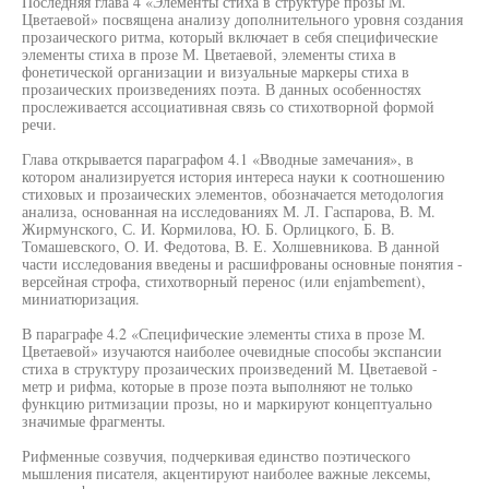
Последняя глава 4 «Элементы стиха в структуре прозы М.
Цветаевой» посвящена анализу дополнительного уровня создания
прозаического ритма, который включает в себя специфические
элементы стиха в прозе М. Цветаевой, элементы стиха в
фонетической организации и визуальные маркеры стиха в
прозаических произведениях поэта. В данных особенностях
прослеживается ассоциативная связь со стихотворной формой
речи.
Глава открывается параграфом 4.1 «Вводные замечания», в
котором анализируется история интереса науки к соотношению
стиховых и прозаических элементов, обозначается методология
анализа, основанная на исследованиях М. Л. Гаспарова, В. М.
Жирмунского, С. И. Кормилова, Ю. Б. Орлицкого, Б. В.
Томашевского, О. И. Федотова, В. Е. Холшевникова. В данной
части исследования введены и расшифрованы основные понятия -
версейная строфа, стихотворный перенос (или enjambement),
миниатюризация.
В параграфе 4.2 «Специфические элементы стиха в прозе М.
Цветаевой» изучаются наиболее очевидные способы экспансии
стиха в структуру прозаических произведений М. Цветаевой -
метр и рифма, которые в прозе поэта выполняют не только
функцию ритмизации прозы, но и маркируют концептуально
значимые фрагменты.
Рифменные созвучия, подчеркивая единство поэтического
мышления писателя, акцентируют наиболее важные лексемы,