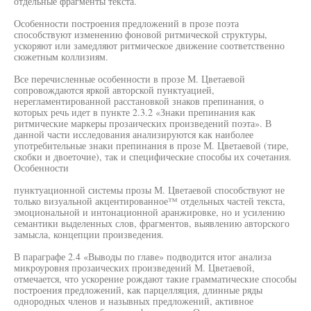
отдельные фрагменты текста.
Особенности построения предложений в прозе поэта
способствуют изменению фоновой ритмической структуры,
ускоряют или замедляют ритмическое движение соответственно
сюжетным коллизиям.
Все перечисленные особенности в прозе М. Цветаевой
сопровождаются яркой авторской пунктуацией,
нерегламентированной расстановкой знаков препинания, о
которых речь идет в пункте 2.3.2 «Знаки препинания как
ритмические маркеры прозаических произведений поэта». В
данной части исследования анализируются как наиболее
употребительные знаки препинания в прозе М. Цветаевой (тире,
скобки и двоеточие), так и специфические способы их сочетания.
Особенности
пунктуационной системы прозы М. Цветаевой способствуют не
только визуальной акцентированное™ отдельных частей текста,
эмоциональной и интонационной аранжировке, но и усилению
семантики выделенных слов, фрагментов, выявлению авторского
замысла, концепции произведения.
В параграфе 2.4 «Выводы по главе» подводится итог анализа
микроуровня прозаических произведений М. Цветаевой,
отмечается, что ускорение рождают такие грамматические способы
построения предложений, как парцелляция, длинные ряды
однородных членов и назывных предложений, активное