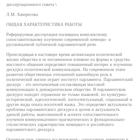
диссертационного совета \
Л.М. Хачересова
ОБЩАЯ ХАРАКТЕРИСТИКА РАБОТЫ
Реферируемая диссертация посвящена комплексному
сопоставительному изучению современной немецко- и
русскоязычной публичной парламентской речи.
Происходящая в настоящее время активизация политической
жизни общества и ее несомненное влияние на формы и средства
массового общения определяют повышенный интерес к изучению
дискурса политической коммуникации. На современном этапе
развития общественных отношений важнейшую роль в
политической жизни играет институт парламента. Парламентский
дискурс - это неотъемлемая составляющая массовой
коммуникации в демократическом обществе. В парламентском
дискурсе находит отражение не только языковой, но культурно-
исторический, идеологический, интеллектуальный, социальный и
другие виды опыта носителей языка. Это определяет актуальность
проблемы парламентского дискурса в целом и актуальность
данной работы, выполненной в аспекте сопоставительного
изучения коммуникативно-прагматических и функционально-
стилистических характеристик немецкого и российского
парламентского дискурса.
Основная цель данного исследования - сопоставить немецкую и