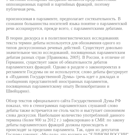
оппозиционных партий и партийных фракций, поэтому
публичная речь,
произносимая в парламенте, предполагает состязательность. В
сознании большинства носителей языка понятие о парламентской
речи ассоциируется, прежде всего, с парламентскими дебатами.
В теории дискурса и в политлингвистических исследованиях
текста термин дебаты используется для обозначения одного из
типов дискуссионных речевых действий. Существует довольно
значительное число исследований, посвященных парламентским
дебатам разных стран [Правикова, 2005]. В России, в отличие от
Германии, существует закон об обязательности дебатов
парламентских фракций. Однако в разделе о законопроектах в
регламенте Госдумы он не используется; слово дебаты фигурирует
в «Изданиях Государственной Думы» (речь идет о докладах и
сообщениях представителей иностранных парламентов,
посвященных парламентскому опыту Великобритании и
Швейцарии).
Обзор текстов официального сайта Государственной Думы РФ
показал, что в стенограммах парламентских слушаний слово
дебаты также встречается не столь часто и выступает синонимом
слова дискуссия. Наибольшее количество употреблений данного
термина (более 900 за 2012 г.) зафиксировано в СМИ: по закону
дебаты парламентских фракций должны происходить и
происходят за пределами парламента. Так, один из депутатов
Госдумы говорит: «Мы рады, что коллеги из "ЕДИНОМ РОССИИ"