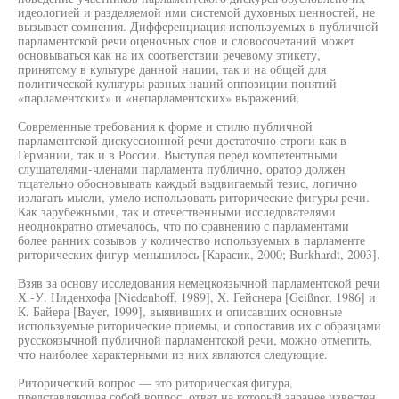
идеологией и разделяемой ими системой духовных ценностей, не
вызывает сомнения. Дифференциация используемых в публичной
парламентской речи оценочных слов и словосочетаний может
основываться как на их соответствии речевому этикету,
принятому в культуре данной нации, так и на общей для
политической культуры разных наций оппозиции понятий
«парламентских» и «непарламентских» выражений.
Современные требования к форме и стилю публичной
парламентской дискуссионной речи достаточно строги как в
Германии, так и в России. Выступая перед компетентными
слушателями-членами парламента публично, оратор должен
тщательно обосновывать каждый выдвигаемый тезис, логично
излагать мысли, умело использовать риторические фигуры речи.
Как зарубежными, так и отечественными исследователями
неоднократно отмечалось, что по сравнению с парламентами
более ранних созывов у количество используемых в парламенте
риторических фигур меньшилось [Карасик, 2000; Burkhardt, 2003].
Взяв за основу исследования немецкоязычной парламентской речи
Х.-У. Ниденхофа [Niedenhoff, 1989], X. Гейснера [Geißner, 1986] и
К. Байера [Bayer, 1999], выявивших и описавших основные
используемые риторические приемы, и сопоставив их с образцами
русскоязычной публичной парламентской речи, можно отметить,
что наиболее характерными из них являются следующие.
Риторический вопрос — это риторическая фигура,
представляющая собой вопрос, ответ на который заранее известен,