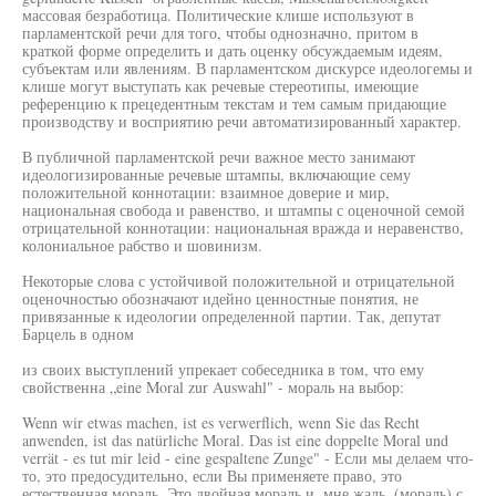
массовая безработица. Политические клише используют в
парламентской речи для того, чтобы однозначно, притом в
краткой форме определить и дать оценку обсуждаемым идеям,
субъектам или явлениям. В парламентском дискурсе идеологемы и
клише могут выступать как речевые стереотипы, имеющие
референцию к прецедентным текстам и тем самым придающие
производству и восприятию речи автоматизированный характер.
В публичной парламентской речи важное место занимают
идеологизированные речевые штампы, включающие сему
положительной коннотации: взаимное доверие и мир,
национальная свобода и равенство, и штампы с оценочной семой
отрицательной коннотации: национальная вражда и неравенство,
колониальное рабство и шовинизм.
Некоторые слова с устойчивой положительной и отрицательной
оценочностью обозначают идейно ценностные понятия, не
привязанные к идеологии определенной партии. Так, депутат
Барцель в одном
из своих выступлений упрекает собеседника в том, что ему
свойственна „eine Moral zur Auswahl" - мораль на выбор:
Wenn wir etwas machen, ist es verwerflich, wenn Sie das Recht
anwenden, ist das natürliche Moral. Das ist eine doppelte Moral und
verrät - es tut mir leid - eine gespaltene Zunge" - Если мы делаем что-
то, это предосудительно, если Вы применяете право, это
естественная мораль. Это двойная мораль и, мне жаль, (мораль) с