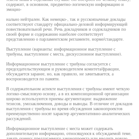
содержит, в основном, предметно-логическую информацию и
эмоцио-
нально нейтрален. Как немецко-, так и русскоязычные доклады
соответствуют стандарту официально-деловой информирующей
повествовательной речи. Речь докладчиков и содокладчиков по
своей форме и содержанию наиболее соответствует
представлению о парламентском регламенте, норме/стандарте.
Выступление (варианты: информационное выступление с
трибуны, выступление с места, дискуссионное выступление).
Информационное выступление с трибуны согласуется с
председательствующим и руководителем комитета/фракции,
обсуждается заранее, но, как правило, не зачитывается, а
воспроизводится по памяти.
В содержательном аспекте выступления с трибуны имеют четкую
логико-смысловую основу, а в их композиционной организации
широко используются приемы аргументации: выдвижение
тезисов, умозаключения, доводы и выводы. В отличие от докладов
выступления с трибуны во время обсуждения законопроектов
преимущественно носят характер аргументативно-аналитических
рассуждений.
Информационное выступление с места может содержать
дополнительную информацию, относящуюся к обсуждаемой теме,
давать оценку предлагаемого законопроекта или вводить новую