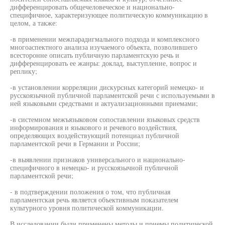
дифференцировать общечеловеческое и национально-
специфичное, характеризующее политическую коммуникацию в
целом, а также:
-в применении межпарадигмального подхода и комплексного
многоаспектного анализа изучаемого объекта, позволившего
всесторонне описать публичную парламентскую речь и
дифференцировать ее жанры: доклад, выступление, вопрос и
реплику;
-в установлении корреляции дискурсных категорий немецко- и
русскоязычной публичной парламентской речи с используемыми в
ней языковыми средствами и актуализационными приемами;
-в системном межъязыковом сопоставлении языковых средств
информирования и языкового и речевого воздействия,
определяющих воздействующий потенциал публичной
парламентской речи в Германии и России;
-в выявлении признаков универсального и национально-
специфичного в немецко- и русскоязычной публичной
парламентской речи;
- в подтверждении положения о том, что публичная
парламентская речь является объективным показателем
культурного уровня политической коммуникации.
В исследовании были применены методы и приемы политической