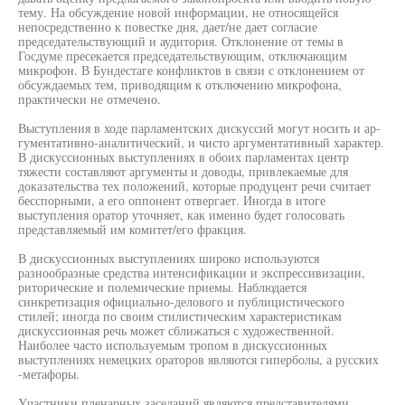
тему. На обсуждение новой информации, не относящейся
непосредственно к повестке дня, дает/не дает согласие
председательствующий и аудитория. Отклонение от темы в
Госдуме пресекается председательствующим, отключающим
микрофон. В Бундестаге конфликтов в связи с отклонением от
обсуждаемых тем, приводящим к отключению микрофона,
практически не отмечено.
Выступления в ходе парламентских дискуссий могут носить и ар-
гументативно-аналитический, и чисто аргументативный характер.
В дискуссионных выступлениях в обоих парламентах центр
тяжести составляют аргументы и доводы, привлекаемые для
доказательства тех положений, которые продуцент речи считает
бесспорными, а его оппонент отвергает. Иногда в итоге
выступления оратор уточняет, как именно будет голосовать
представляемый им комитет/его фракция.
В дискуссионных выступлениях широко используются
разнообразные средства интенсификации и экспрессивизации,
риторические и полемические приемы. Наблюдается
синкретизация официально-делового и публицистического
стилей; иногда по своим стилистическим характеристикам
дискуссионная речь может сближаться с художественной.
Наиболее часто используемым тропом в дискуссионных
выступлениях немецких ораторов являются гиперболы, а русских
-метафоры.
Участники пленарных заседаний являются представителями