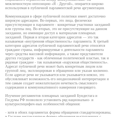
межличностную оппозицию «Я - Другой», опирается широко
используемая в публичной парламентской речи аргументация.
Коммуникация в сфере публичной политики имеет достаточно
широкую адресацию. Во-первых, это лица, физически
присутствующие в парламенте - конкретные участники заседаний
или группы лиц. Во-вторых, это не присутствующие на данном
заседании, но имеющие доступ к материалам пленарных
заседаний. Первая и вторая категории адресатов — это так
называемая «внутренняя общественность» парламента. К третьей
категории адресатов публичной парламентской речи относятся
граждане страны, информируемые о деятельности парламента
через средства массовой информации, а также представители
других государств - как облеченные политической властью, так и
рядовые граждане - так называемая «наружная общественность».
Адресат публичной речи может быть конкретным лицом или
группой лиц, эксплицирован в обращении или указан косвенно.
Если адресат речи не указывается или указывается неясно, это
обусловливает возможность его неоднозначной интерпретации и
тем самым создает нежелательную нечеткость смыслового
содержания и коммуникативного намерения говорящего.
Изучение регламентов пленарных заседаний Бундестага и
Госдумы РФ позволило установить ряд национально- и
культуроспецифич-ных особенностей общения:
- хотя в обоих парламентах формы обращения стандартизированы,
в Госдуме нестандартные формы обращения выступающих с