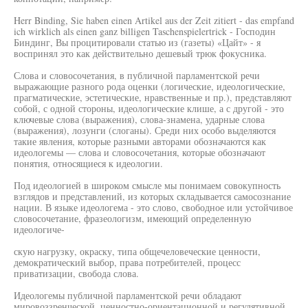
Herr Binding, Sie haben einen Artikel aus der Zeit zitiert - das empfand
ich wirklich als einen ganz billigen Taschenspielertrick - Господин
Биндинг, Вы процитировали статью из (газеты) «Цайт» - я
воспринял это как действительно дешевый трюк фокусника.
Слова и словосочетания, в публичной парламентской речи
выражающие разного рода оценки (логические, идеологические,
прагматические, эстетические, нравственные и пр.), представляют
собой, с одной стороны, идеологические клише, а с другой - это
ключевые слова (выражения), слова-знамена, ударные слова
(выражения), лозунги (слоганы). Среди них особо выделяются
такие явления, которые разными авторами обозначаются как
идеологемы — слова и словосочетания, которые обозначают
понятия, относящиеся к идеологии.
Под идеологией в широком смысле мы понимаем совокупность
взглядов и представлений, из которых складывается самосознание
нации. В языке идеологема - это слово, свободное или устойчивое
словосочетание, фразеологизм, имеющий определенную
идеологиче-
скую нагрузку, окраску, типа общечеловеческие ценности,
демократический выбор, права потребителей, процесс
приватизации, свобода слова.
Идеологемы публичной парламентской речи обладают
мировоззренческой, ценностно-ориентационной и регулятивной