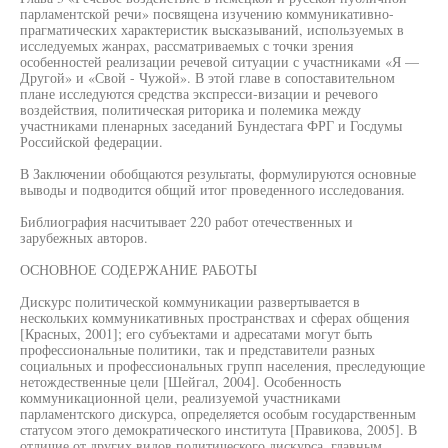
парламентской речи» посвящена изучению коммуникативно-
прагматических характеристик высказываний, используемых в
исследуемых жанрах, рассматриваемых с точки зрения
особенностей реализации речевой ситуации с участниками «Я —
Другой» и «Свой - Чужой». В этой главе в сопоставительном
плане исследуются средства экспресси-визации и речевого
воздействия, политическая риторика и полемика между
участниками пленарных заседаний Бундестага ФРГ и Госдумы
Российской федерации.
В Заключении обобщаются результаты, формулируются основные
выводы и подводится общий итог проведенного исследования.
Библиография насчитывает 220 работ отечественных и
зарубежных авторов.
ОСНОВНОЕ СОДЕРЖАНИЕ РАБОТЫ
Дискурс политической коммуникации развертывается в
нескольких коммуникативных пространствах и сферах общения
[Красных, 2001]; его субъектами и адресатами могут быть
профессиональные политики, так и представители разных
социальных и профессиональных групп населения, преследующие
нетождественные цели [Шейгал, 2004]. Особенность
коммуникационной цели, реализуемой участниками
парламентского дискурса, определяется особым государственным
статусом этого демократического института [Правикова, 2005]. В
отличие от других видов политического дискурса, главным