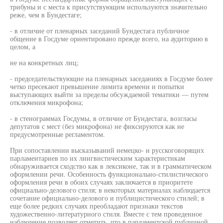
трибуны и с места к присутствующим используются значительно
реже, чем в Бундестаге;
- в отличие от пленарных заседаний Бундестага публичное
общение в Госдуме ориентировано прежде всего, на аудиторию в
целом, а
не на конкретных лиц;
- председательствующие на пленарных заседаниях в Госдуме более
четко пресекают превышение лимита времени и попытки
выступающих выйти за пределы обсуждаемой тематики — путем
отключения микрофона;
- в стенограммах Госдумы, в отличие от Бундестага, возгласы
депутатов с мест (без микрофона) не фиксируются как не
предусмотренные регламентом.
При сопоставлении высказываний немецко- и русскоговорящих
парламентариев по их лингвистическим характеристикам
обнаруживается сходство как в лексиконе, так и в грамматическом
оформлении речи. Особенность функционально-стилистического
оформления речи в обоих случаях заключается в приоритете
официально-делового стиля; в некоторых материалах наблюдается
сочетание официально-делового и публицистического стилей; в
еще более редких случаях преобладают признаки текстов
художественно-литературного стиля. Вместе с тем проведенное
наблюдение позволяет отметить, что в парламентской публичной