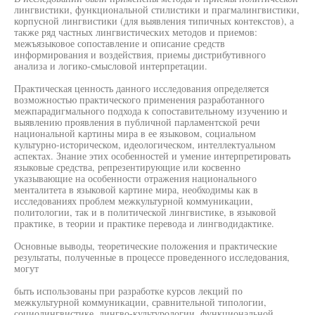
лингвистики, функциональной стилистики и прагмалингвистики,
корпусной лингвистики (для выявления типичных контекстов), а
также ряд частных лингвистических методов и приемов:
межъязыковое сопоставление и описание средств
информирования и воздействия, приемы дистрибутивного
анализа и логико-смысловой интерпретации.
Практическая ценность данного исследования определяется
возможностью практического применения разработанного
межпарадигмального подхода к сопоставительному изучению и
выявлению проявления в публичной парламентской речи
национальной картины мира в ее языковом, социальном
культурно-историческом, идеологическом, интеллектуальном
аспектах. Знание этих особенностей и умение интерпретировать
языковые средства, репрезентирующие или косвенно
указывающие на особенности отражения национального
менталитета в языковой картине мира, необходимы как в
исследованиях проблем межкультурной коммуникации,
политологии, так и в политической лингвистике, в языковой
практике, в теории и практике перевода и лингводидактике.
Основные выводы, теоретические положения и практические
результаты, полученные в процессе проведенного исследования,
могут
быть использованы при разработке курсов лекций по
межкультурной коммуникации, сравнительной типологии,
социолингвистике, лингво-культурологии, функциональной