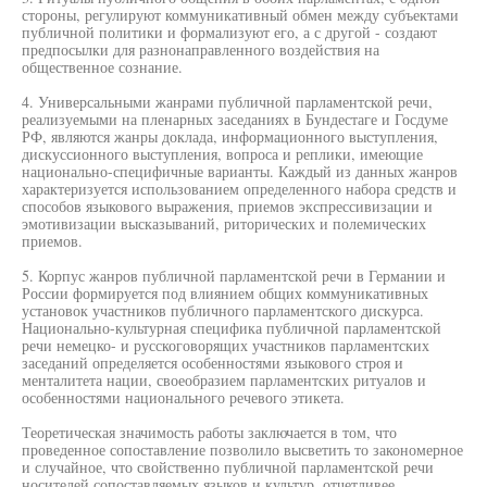
стороны, регулируют коммуникативный обмен между субъектами
публичной политики и формализуют его, а с другой - создают
предпосылки для разнонаправленного воздействия на
общественное сознание.
4. Универсальными жанрами публичной парламентской речи,
реализуемыми на пленарных заседаниях в Бундестаге и Госдуме
РФ, являются жанры доклада, информационного выступления,
дискуссионного выступления, вопроса и реплики, имеющие
национально-специфичные варианты. Каждый из данных жанров
характеризуется использованием определенного набора средств и
способов языкового выражения, приемов экспрессивизации и
эмотивизации высказываний, риторических и полемических
приемов.
5. Корпус жанров публичной парламентской речи в Германии и
России формируется под влиянием общих коммуникативных
установок участников публичного парламентского дискурса.
Национально-культурная специфика публичной парламентской
речи немецко- и русскоговорящих участников парламентских
заседаний определяется особенностями языкового строя и
менталитета нации, своеобразием парламентских ритуалов и
особенностями национального речевого этикета.
Теоретическая значимость работы заключается в том, что
проведенное сопоставление позволило высветить то закономерное
и случайное, что свойственно публичной парламентской речи
носителей сопоставляемых языков и культур, отчетливее