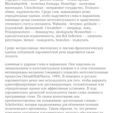
Blockadepolitik - политика блокады, Steuerlüge - налоговые
махинации, Unrechtsstaat - неправовое государство, Trickserei -
обман, надувательство. Среди слов, выражающих резко
отрицательные оценки, особо выделяются слова и выражения,
имеющие целью снижение интеллектуального и нравственно-
этического статуса оппонента: Wahnsinn - безумие, gefälscht —
подложный, фальшивый, Unwahrheit — неправда, ложь,
Prinzipienreiterei — буквоедство, ideologische Borniertheit —
идеологическая ограниченность, den Ruf beflecken — запятнать
репутацию, lärmen - скандалить, bestechen - подкупать.
Среди экспрессивных лексических и лексико-фразеологических
единиц публичной парламентской речи выделяются также
лозунги,
ключевые и ударные слова и выражения. Они нацелены на
эмоциональное и интеллектуальное влияние и в этом отношении
мотивированы желанием говорящего управлять интеллектуальным
процессом [Strauß/Haß/Harras, 1989]. В немецких и русских
парламентских речах они используются для того, чтобы выражать
идентифицирующие или дистанцирующие, положительные или
отрицательные оценки или аффективные установки. В ходе
парламентских дискуссий используются также слова-знамена и
программные слова. По своим коннотациям они
противопоставлены так называемым «ругательным словам» -
Scheltwörter, которые предназначены для обличения позиции
политического противника. Таким образом, то, что речевое
поведение участников парламентского дискурса обусловлено их