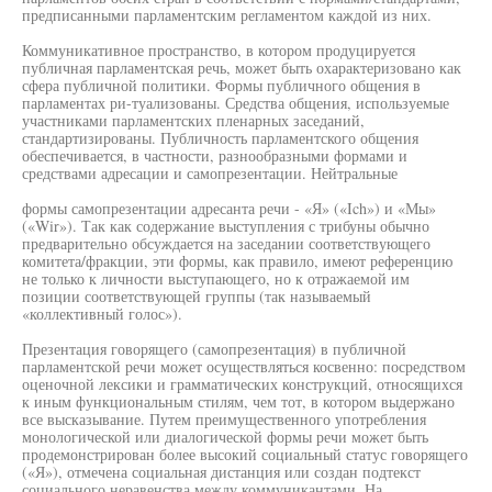
предписанными парламентским регламентом каждой из них.
Коммуникативное пространство, в котором продуцируется
публичная парламентская речь, может быть охарактеризовано как
сфера публичной политики. Формы публичного общения в
парламентах ри-туализованы. Средства общения, используемые
участниками парламентских пленарных заседаний,
стандартизированы. Публичность парламентского общения
обеспечивается, в частности, разнообразными формами и
средствами адресации и самопрезентации. Нейтральные
формы самопрезентации адресанта речи - «Я» («Ich») и «Мы»
(«Wir»). Так как содержание выступления с трибуны обычно
предварительно обсуждается на заседании соответствующего
комитета/фракции, эти формы, как правило, имеют референцию
не только к личности выступающего, но к отражаемой им
позиции соответствующей группы (так называемый
«коллективный голос»).
Презентация говорящего (самопрезентация) в публичной
парламентской речи может осуществляться косвенно: посредством
оценочной лексики и грамматических конструкций, относящихся
к иным функциональным стилям, чем тот, в котором выдержано
все высказывание. Путем преимущественного употребления
монологической или диалогической формы речи может быть
продемонстрирован более высокий социальный статус говорящего
(«Я»), отмечена социальная дистанция или создан подтекст
социального неравенства между коммуникантами. На