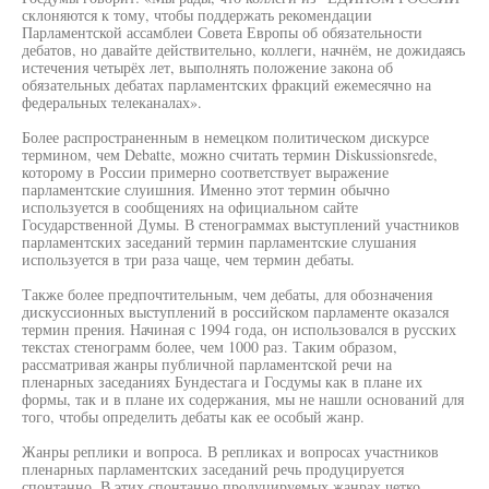
склоняются к тому, чтобы поддержать рекомендации
Парламентской ассамблеи Совета Европы об обязательности
дебатов, но давайте действительно, коллеги, начнём, не дожидаясь
истечения четырёх лет, выполнять положение закона об
обязательных дебатах парламентских фракций ежемесячно на
федеральных телеканалах».
Более распространенным в немецком политическом дискурсе
термином, чем Debatte, можно считать термин Diskussionsrede,
которому в России примерно соответствует выражение
парламентские слуишния. Именно этот термин обычно
используется в сообщениях на официальном сайте
Государственной Думы. В стенограммах выступлений участников
парламентских заседаний термин парламентские слушания
используется в три раза чаще, чем термин дебаты.
Также более предпочтительным, чем дебаты, для обозначения
дискуссионных выступлений в российском парламенте оказался
термин прения. Начиная с 1994 года, он использовался в русских
текстах стенограмм более, чем 1000 раз. Таким образом,
рассматривая жанры публичной парламентской речи на
пленарных заседаниях Бундестага и Госдумы как в плане их
формы, так и в плане их содержания, мы не нашли оснований для
того, чтобы определить дебаты как ее особый жанр.
Жанры реплики и вопроса. В репликах и вопросах участников
пленарных парламентских заседаний речь продуцируется
спонтанно. В этих спонтанно продуцируемых жанрах четко