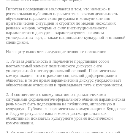
Гипотеза исследования заключается в том, что немецко- и
русскоязычная публичная парламентская речевая деятельность
обусловлена парламентским ритуалом и коммуникативно-
прагматической ситуацией и строится по модели нескольких
речевых жанров, которые -в силу институциональности
парламентского дискурса - характеризуются наличием
универсальных черт, а также национально-культурной и языковой
спецификой.
На защиту выносятся следующие основные положения:
1. Речевая деятельность в парламенте представляет собой
неотъемлемый элемент политического дискурса с его
универсальной институциональной основой. Парламентская
коммуникация - это отражение социальной дифференциации
общества; в то же время парламентский дискурс упорядочивает
общественные отношения и прокладывает путь к компромиссам.
2. В соответствии с коммуникативно-прагматическими
ситуациями формального/неформального общения парламентская
речь может быть подразделена на публичную, аппаратную и
кулуарную. Публичная парламентская коммуникация в Бундестаге
и Госдуме ритуализо-вана и может рассматриваться как
объективный показатель культурного уровня политической
коммуникации.
3. Ритуалы публичного общения в обоих парламентах, с одной