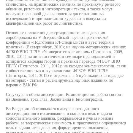
стилистике, на практических занятиях по практикуму речевого
общения, риторике и интерпретации текста, а также могут
послужить основой для выполнения диссертационных
исследований и при написании курсовых и выпускных
квалификационных работ по лингвистике.
Основные положения диссертационного исследования
апробированы на V Всероссийской научно-практической
конференции «Подготовка РЛ-специалиста в вузе: теория и
практика» (Екатеринбург, 2010); на научно-методических чтениях
ФГБОУВПО ПГЛУ «Университетские чтения» (Пятигорск, 2009,
2010, 2011);на лингвистическом семинаре преподавателей и
аспирантов кафедры теории и практики перевода ФГБОУ ВПО
ПГЛУ (Пятигорск, 2011, 2012); на кафедре конфликтологии, связи
с общественностью и журналистики ФГБОУ ВПО ПГЛУ
(Пятигорск, 2011, 2012) и отражены в 6 публикациях автора, две
из которых - статьи в рецензируемых научных изданиях по
перечню ВАК РФ.
Структура и объем диссертации. Композиционно работа состоит
из Введения, трех Глав, Заключения и Библиографии.
Во Введении обосновывается актуальность данного
диссертационного исследования, излагаются цель и задачи
сопоставительного анализа, раскрываются научная новизна
работы, ее теоретическая значимость и практическая определяются
цель и задачи исследования, формулируются положения,
выносимые на защиту, указывается апробация основных