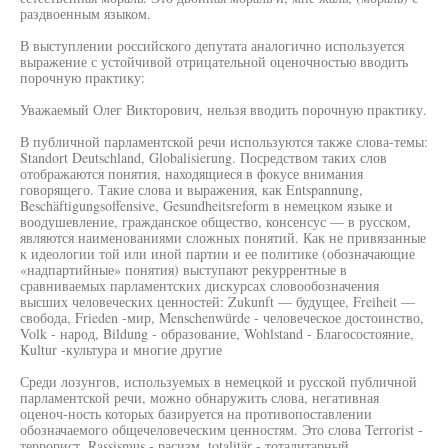
раздвоенным языком.
В выступлении российского депутата аналогично используется
выражение с устойчивой отрицательной оценочностью вводить
порочную практику:
Уважаемый Олег Викторович, нельзя вводить порочную практику.
В публичной парламентской речи используются также слова-темы:
Standort Deutschland, Globalisierung. Посредством таких слов
отображаются понятия, находящиеся в фокусе внимания
говорящего. Такие слова и выражения, как Entspannung,
Beschäftigungsoffensive, Gesundheitsreform в немецком языке и
воодушевление, гражданское общество, консенсус — в русском,
являются наименованиями сложных понятий. Как не привязанные
к идеологии той или иной партии и ее политике (обозначающие
«надпартийные» понятия) выступают рекуррентные в
сравниваемых парламентских дискурсах словообозначения
высших человеческих ценностей: Zukunft — будущее, Freiheit —
свобода, Frieden -мир, Menschenwürde - человеческое достоинство,
Volk - народ, Bildung - образование, Wohlstand - Благосостояние,
Kultur -культура и многие другие
Среди лозунгов, используемых в немецкой и русской публичной
парламентской речи, можно обнаружить слова, негативная
оценоч-ность которых базируется на противопоставлении
обозначаемого общечеловеческим ценностям. Это слова Terrorist -
террорист, Rassismus - расизм, totalitär - тоталитарный,