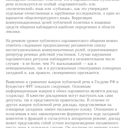
речи используется не особый «парламентский» или
«политический» язык или «субъязык», как это утверждают
отдельные отечественные и зарубежные исследователи, а один из
вариантов общелитературного языка. Корреляция
коммуникационных целей публичной политики и языковых
средств общения наблюдается наиболее определенно в области
лексики.
На речевом уровне публичного парламентского общения можно
отметить следование предписанному регламентом списку
институциональных коммуникативных ролей, ограничивающих
репертуар речевых действий участников. Случаи нарушения
парламентских ритуалов наблюдаются в незначительном числе
случаев - в не более, чем 3% высказываний — как в
немецкоязычных, так и в русскоязычных стенограммах пленарных
заседаний и, как правило, своевременно пресекаются.
Выявление и сравнение жанров публичной речи в Госдуме РФ и
Бундестаге ФРГ показало следующее. Основным
информационным жанром в обоих парламентах является доклад
(содоклад). В качестве докладчиков могут выступать как сами
депутаты, так и представители правительства. В отличие от
других жанров публичной речи доклады, представляемые на
пленарные заседания, имеют письменную основу. Отношение к
излагаемым в них законопроектам формируется в ходе заседаний
комитетов и фракций и согласуется в аппаратном режиме; доклад
может представлять собой устное воспроизведение письменного
текста лишь в отдельных случаях. Он построен по четкому плану,