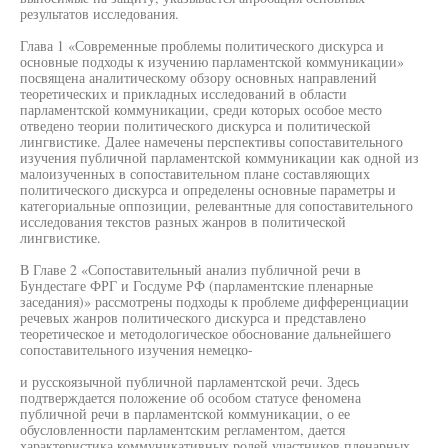
результатов исследования.
Глава 1 «Современные проблемы политического дискурса и
основные подходы к изучению парламентской коммуникации»
посвящена аналитическому обзору основных направлений
теоретических и прикладных исследований в области
парламентской коммуникации, среди которых особое место
отведено теории политического дискурса и политической
лингвистике. Далее намечены перспективы сопоставительного
изучения публичной парламентской коммуникации как одной из
малоизученных в сопоставительном плане составляющих
политического дискурса и определены основные параметры и
категориальные оппозиции, релевантные для сопоставительного
исследования текстов разных жанров в политической
лингвистике.
В Главе 2 «Сопоставительный анализ публичной речи в
Бундестаге ФРГ и Госдуме РФ (парламентские пленарные
заседания)» рассмотрены подходы к проблеме дифференциации
речевых жанров политического дискурса и представлено
теоретическое и методологическое обоснование дальнейшего
сопоставительного изучения немецко-
и русскоязычной публичной парламентской речи. Здесь
подтверждается положение об особом статусе феномена
публичной речи в парламентской коммуникации, о ее
обусловленности парламентским регламентом, дается
характеристика коммуникативных ролей участников пленарных