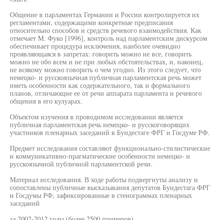
Общение в парламентах Германии и России контролируется их
регламентами, содержащими конкретные предписания
относительно способов и средств речевого взаимодействия. Как
отмечает М. Фуко [1996], контроль над парламентским дискурсом
обеспечивает процедура исключения, наиболее очевидно
проявляющаяся в запретах: говорить можно не все, говорить
можно не обо всем и не при любых обстоятельствах, и, наконец,
не всякому можно говорить о чем угодно. Из этого следует, что
немецко- и русскоязычная публичная парламентская речь может
иметь особенности как содержательного, так и формального
планов, отличающие ее от речи аппарата парламента и речевого
общения в его кулуарах.
Объектом изучения в проводимом исследовании является
публичная парламентская речь немецко- и русскоговорящих
участников пленарных заседаний в Бундестаге ФРГ и Госдуме РФ.
Предмет исследования составляют функционально-стилистические
и коммуникативно-прагматические особенности немецко- и
русскоязычной публичной парламентской речи.
Материал исследования. В ходе работы подвергнуты анализу и
сопоставлены публичные высказывания депутатов Бундестага ФРГ
и Госдумы РФ, зафиксированные в стенограммах пленарных
заседаний
за 2002-2012 годы (более 2500 примеров).