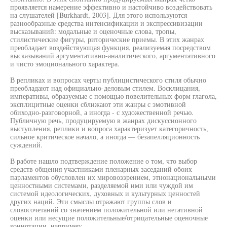
проявляется намерение эффективно и настойчиво воздействовать
на слушателей [Burkhardt, 2003]. Для этого используются
разнообразные средства интенсификации и экспрессивизации
высказываний: модальные и оценочные слова, тропы,
стилистические фигуры, риторические приемы. В этих жанрах
преобладает воздействующая функция, реализуемая посредством
высказываний аргументативно-аналитического, аргументативного
и чисто эмоционального характера.
В репликах и вопросах черты публицистического стиля обычно
преобладают над официально-деловым стилем. Восклицания,
императивы, образуемые с помощью повелительных форм глагола,
эксплицитные оценки сближают эти жанры с эмотивной
обиходно-разговорной, а иногда - с художественной речью.
Публичную речь, продуцируемую в жанрах дискуссионного
выступления, реплики и вопроса характеризует категоричность,
сильное критическое начало, а иногда — безапелляционность
суждений.
В работе нашло подтверждение положение о том, что выбор
средств общения участниками пленарных заседаний обоих
парламентов обусловлен их мировоззрением, этнонациональными
ценностными системами, разделяемой ими или чуждой им
системой идеологических, духовных и культурных ценностей
других наций. Эти смыслы отражают группы слов и
словосочетаний со значением положительной или негативной
оценки или несущие положительные/отрицательные оценочные
коннотации, например: