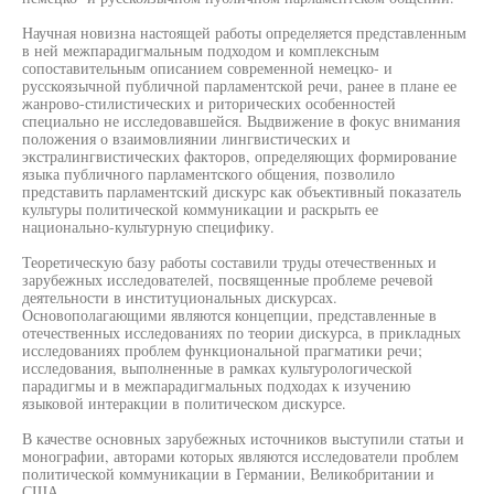
Научная новизна настоящей работы определяется представленным
в ней межпарадигмальным подходом и комплексным
сопоставительным описанием современной немецко- и
русскоязычной публичной парламентской речи, ранее в плане ее
жанрово-стилистических и риторических особенностей
специально не исследовавшейся. Выдвижение в фокус внимания
положения о взаимовлиянии лингвистических и
экстралингвистических факторов, определяющих формирование
языка публичного парламентского общения, позволило
представить парламентский дискурс как объективный показатель
культуры политической коммуникации и раскрыть ее
национально-культурную специфику.
Теоретическую базу работы составили труды отечественных и
зарубежных исследователей, посвященные проблеме речевой
деятельности в институциональных дискурсах.
Основополагающими являются концепции, представленные в
отечественных исследованиях по теории дискурса, в прикладных
исследованиях проблем функциональной прагматики речи;
исследования, выполненные в рамках культурологической
парадигмы и в межпарадигмальных подходах к изучению
языковой интеракции в политическом дискурсе.
В качестве основных зарубежных источников выступили статьи и
монографии, авторами которых являются исследователи проблем
политической коммуникации в Германии, Великобритании и
США.