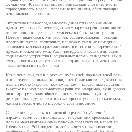
функциями. К таким единицам принадлежат слова честность,
справедливость, мораль, моральные принципы, обозначающие
непреходящие ценности.
Отсутствие или неопределенность денотативного значения
идеологемы способствует созданию у адресата речи иллюзию ее
понимания, что превращает человека в объект манипуляции.
Поэтому такие слова, как рабочий, социал-демократ, товарищ,
предприниматель, капиталист, пацифист, как и их немецкие
эквиваленты должны рассматриваться в контексте определенной
идеологической системы. Различие идеологических ценностей,
социального устройства и социальных норм и стандартов, как и
смена политического устройства в стране ведут к изменению
знака идеологической оценки.
Как в немецкой, так и в русской публичной парламентской речи
используется несколько разновидностей идеологем. Одна из них -
политические (идеологические) клише — шаблонные выражения.
В русскоязычной парламентской речи это, например, люди доброй
воли, прогрессивная общественность, мировая закулиса,
реакционные круги, политическая проститутка, слуги капитала,
жёлтая пресса, чувство глубокого удовлетворения.
Сравнение идеологем в немецкой и русской публичной
парламентской речи показывает, что среди них преобладают
полные межъязыковые семантические соответствия, например:
fadenscheinige Erklärungen - недоброкачественные заявления,
geplünderte Kassen -ограбленные кассы, Massenarbeitslosigkeit -