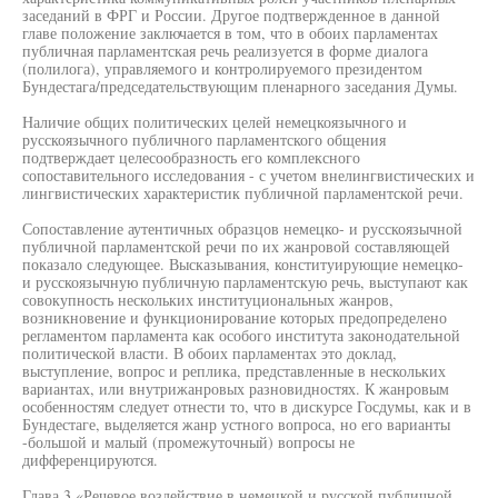
заседаний в ФРГ и России. Другое подтвержденное в данной
главе положение заключается в том, что в обоих парламентах
публичная парламентская речь реализуется в форме диалога
(полилога), управляемого и контролируемого президентом
Бундестага/председательствующим пленарного заседания Думы.
Наличие общих политических целей немецкоязычного и
русскоязычного публичного парламентского общения
подтверждает целесообразность его комплексного
сопоставительного исследования - с учетом внелингвистических и
лингвистических характеристик публичной парламентской речи.
Сопоставление аутентичных образцов немецко- и русскоязычной
публичной парламентской речи по их жанровой составляющей
показало следующее. Высказывания, конституирующие немецко-
и русскоязычную публичную парламентскую речь, выступают как
совокупность нескольких институциональных жанров,
возникновение и функционирование которых предопределено
регламентом парламента как особого института законодательной
политической власти. В обоих парламентах это доклад,
выступление, вопрос и реплика, представленные в нескольких
вариантах, или внутрижанровых разновидностях. К жанровым
особенностям следует отнести то, что в дискурсе Госдумы, как и в
Бундестаге, выделяется жанр устного вопроса, но его варианты
-большой и малый (промежуточный) вопросы не
дифференцируются.
Глава 3 «Речевое воздействие в немецкой и русской публичной