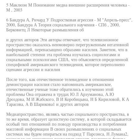
5 Маклюэн М Понимание медиа внешние расширения человека -
М , 2003
6 Бандура А, Ричард У Подростковая агрессия - М "Апрель-пресс",
2000, Бандура А Теория социального научения - СПб , 2000,
Берковитц Л Некоторые размышления об
и других авторов Эти авторы отмечают, что телевизионное
пространство оказалось неимоверно перегруженным негативной
информацией, перенасыщено образами насилия. Заметим, что в
наибольшей степени эта проблема изучалась социологами и
социальными психологами США, что объясняется определенной
спецификой американского телевидения, которое переполнено
сценами агрессии и насилия
После того, как отечественное телевидение в отношении
демонстрации насилия стало напоминать американское,
отечественные ученые тоже обратились к изучению этой
проблемы Она отражена в трудах Ю Л Арзуманова, А.Ю
Дроздова, М И Жабского, В И Коробицына, Н Б Кириловой, К А
Тарасова, А В Шарикова1 и других авторов
Медиапространство, являясь частью социального пространства, в
то же время, образует целостную систему, в которой складывается
особый тип отношений по поводу производства и потребления
массовой информации В своих размышлениях о социальных
системах мы будем опираться на подход Т Парсонса, Н Лумана2,
поскольку их концепции позволяют описать различные формы