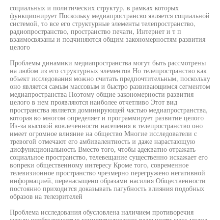
социальных и политических структур, в рамках которых
функционирует Поскольку медиапространсво является социальной
системой, то все его структурные элементы телепространство,
радиопространство, пространство печати, Интернет и т п
взаимосвязаны и подчиняются общим закономерностям развития
целого
Проблемы динамики медиапространства могут быть рассмотрены
на любом из его структурных элементов Но телепространство как
объект исследования можно считать предпочтительным, поскольку
оно является самым массовым и быстро развивающимся сегментом
медиапространства Поэтому общие закономерности развития
целого в нем проявляются наиболее отчетливо Этот вид
пространства является доминирующей частью медиапространства,
которая во многом определяет и программирует развитие целого
Из-за высокой вовлеченности населения в телепространство оно
имеет огромное влияние на общество Многие исследователи с
тревогой отмечают его амбивалентность и даже нарастающую
дисфункциональность Вместо того, чтобы адекватно отражать
социальное пространство, телевещание существенно искажает его
вопреки общественному интересу Кроме того, современное
телевизионное пространство чрезмерно перегружено негативной
информацией, перенасыщено образами насилия Общественности
постоянно приходится доказывать пагубность влияния подобных
образов на телезрителей
Проблема исследования обусловлена наличием противоречия
между необходимостью концептуализации реальности масс-медиа