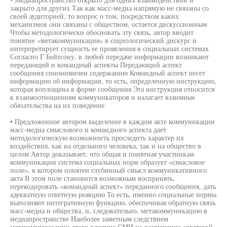
закрыто для других Так как масс-медиа напрямую не связаны со
своей аудиторией, то вопрос о том, посредством каких
механизмов они связаны с обществом, остается дискуссионным
Чтобы методологически обосновать эту связь, автор вводит
понятие «метакоммуникация» в социологический дискурс и
интерпретирует сущность ее проявления в социальных системах
Согласно Г Бейтсону, в любой передаче информации возникают
передающий и командный аспекты Передающий аспект
сообщения синонимичен содержанию Командный аспект несет
информацию об информации, то есть, определенную инструкцию,
которая воплощена в форме сообщения Эта инструкция относится
к взаимоотношениям коммуникаторов и налагает взаимные
обязательства на их поведение
• Предложенное автором выделение в каждом акте коммуникации
масс-медиа смыслового и командного аспекта дает
методологическую возможность проследить характер их
воздействия, как на отдельного человека, так и на общество в
целом Автор доказывает, что общая и понятная участникам
коммуникации система социальных норм образует «смысловое
поле», в котором понятен глубинный смысл коммуникативного
акта В этом поле становится возможным воспринять,
перекодировать «командный аспект» переданного сообщения, дать
адекватную ответную реакцию То есть, именно социальные нормы
выполняют интегративную функцию, обеспечивая обратную связь
масс-медиа и общества, и, следовательно, метакоммуникацию в
медиапространстве Наиболее заметным следствием
метакоммуникации стало влияние СМИ на разрушение советской