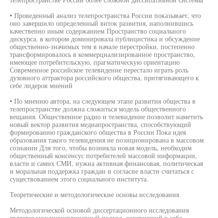
• Проведенный анализ телепространства России показывает, что
оно завершило определенный виток развития, наполнившись
качественно иным содержанием Пространство социального
дискурса, в котором доминировала публицистика и обсуждение
общественно-значимых тем в начале перестройки, постепенно
трансформировалось в коммерциализированное пространство,
имеющее потребительскую, прагматическую ориентацию
Современное российское телевидение перестало играть роль
духовного аттрактора российского общества, притягивающего к
себе лидеров мнений
• По мнению автора, на следующем этапе развития общества в
телепространстве должна сложиться модель общественного
вещания. Общественное радио и телевидение позволит наметить
новый вектор развития медиапространства, способствующий
формированию гражданского общества в России Пока идея
образования такого телевидения не позиционирована в массовом
сознании Для того, чтобы возникла новая модель, необходим
общественный консенсус потребителей массовой информации,
власти и самих СМИ, нужна активная финансовая, политическая
и моральная поддержка граждан и согласие власти считаться с
существованием этого социального института.
Теоретические и методологические основы исследования
Методологической основой диссертационного исследования
является междисциплинарный подход, сочетающий в себе