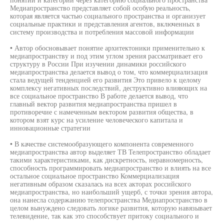
Медиапространство представляет собой особую реальность,
которая является частью социального пространства и организует
социальные практики и представления агентов, включенных в
систему производства и потребления массовой информации
• Автор обосновывает понятие архитектоники применительно к
медиапространству и под этим углом зрения рассматривает его
структуру в России При изучении динамики российского
медиапространства делается вывод о том, что коммерциализация
стала ведущей тенденцией его развития Это привело к целому
комплексу негативных последствий, деструктивно влияющих на
все социальное пространство В работе делается вывод, что
главный вектор развития медиапространства пришел в
противоречие с намеченным вектором развития общества, в
котором взят курс на усиление человеческого капитала и
инновационные стратегии
• В качестве системообразующего компонента современного
медиапространства автор выделяет ТВ Телепространство обладает
такими характеристиками, как дискретность, неравномерность,
способность программировать медиапространство и влиять на все
остальное социальное пространство Коммерциализация
негативным образом сказалась на всех акторах российского
медиапространства, но наибольший ущерб, с точки зрения автора,
она нанесла содержанию телепространства Медиапространство в
целом вынуждено следовать логике развития, которую навязывает
телевидение, так как это способствует притоку социального и