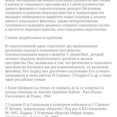
в контексте социального пространства и слабой изученностью
данного феномена в социологическом дискурсе Негативные
тенденции в развитии медиапространства и телепространства
вызывают необходимость выработки новых подходов к анализу
данного социального феномена, однако методологические
основания исследования динамики открытых социальных систем,
в частности медиапространства, пока определены недостаточно
Степень разработанности проблемы
В социологической науке существуют два принципиально
различных подхода к пониманию пространства
Основоположником первого является Э. Дюркгейм1, который
заложил традицию аналитического дуализма в анализе
пространства Она заключалась в том, что физическое и социальное
пространство изучались как два взаимосвязанных, но различных
феномена Этот подход был достаточно плодотворен Его успешно
продолжили в своих работах П Сорокин, Э Гидденс2 и др, а также
такие российские ученые,
1 Emile Durkheim Les formes ele mentaires de la vie religieuse Le
systeme totemique en Australie Quatrième Edition - Paris Presses
Universitaires de France, 1960
2 Сорокин П A Социальная и культурная мобильность // Сорокин
П Человек, цивилизация, общество / Под ред А Ю Соломонова -
M, 1992, Гидденс Э Устроение общества Очерки теории
структурации - 2-е изд - M , 2005