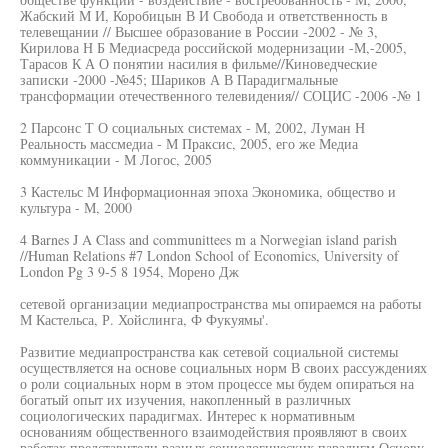
Жабский М И, Коробицын В И Свобода и ответственность в
телевещании // Высшее образование в России -2002 - № 3,
Кирилова Н Б Медиасреда российской модернизации -М,-2005,
Тарасов К А О понятии насилия в фильме//Киноведческие
записки -2000 -№45; Шариков А В Парадигмальные
трансформации отечественного телевидения// СОЦИС -2006 -№ 1
2 Парсонс Т О социальных системах - М, 2002, Луман Н
Реальность массмедиа - М Праксис, 2005, его же Медиа
коммуникации - М Логос, 2005
3 Кастельс М Информационная эпоха Экономика, общество и
культура - М, 2000
4 Barnes J A Class and communittees m a Norwegian island parish
//Human Relations #7 London School of Economics, University of
London Pg 3 9-5 8 1954, Морено Дж
сетевой организации медиапространства мы опираемся на работы
М Кастельса, Р. Хойслинга, Ф Фукуямы'.
Развитие медиапространства как сетевой социальной системы
осуществляется на основе социальных норм В своих рассуждениях
о роли социальных норм в этом процессе мы будем опираться на
богатый опыт их изучения, накопленный в различных
социологических парадигмах. Интерес к нормативным
основаниям общественного взаимодействия проявляют в своих
работах представители разных социологических парадигм Основу