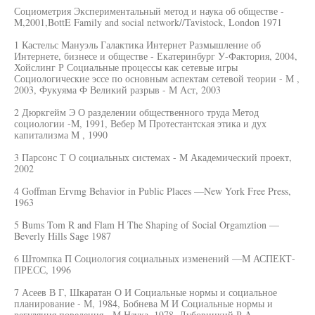
Социометрия Экспериментальный метод и наука об обществе -
M,2001,BottE Family and social network//Tavistock, London 1971
1 Кастельс Мануэль Галактика Интернет Размышление об
Интернете, бизнесе и обществе - Екатеринбург У-Фактория, 2004,
Хойслинг Р Социальные процессы как сетевые игры
Социологические эссе по основным аспектам сетевой теории - М ,
2003, Фукуяма Ф Великий разрыв - М Аст, 2003
2 Дюркгейм Э О разделении общественного труда Метод
социологии -М, 1991, Вебер М Протестантская этика и дух
капитализма М , 1990
3 Парсонс Т О социальных системах - М Академический проект,
2002
4 Goffman Ervmg Behavior in Public Places —New York Free Press,
1963
5 Bums Tom R and Flam H The Shaping of Social Orgamztion —
Beverly Hills Sage 1987
6 Штомпка П Социология социальных изменений —М АСПЕКТ-
ПРЕСС, 1996
7 Асеев В Г, Шкаратан О И Социальные нормы и социальное
планирование - М, 1984, Бобнева М И Социальные нормы и
регуляция поведения - М Наука, 1978, Дубовицкий Р А