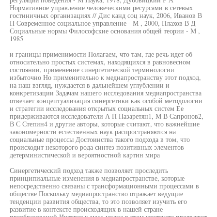
Нормативное управление человеческими ресурсами в сетевых
гостиничных организациях // Дис канд соц наук, 2006, Иванов В
Н Современное социальное управление - М , 2000, Плахов В Д
Социальные нормы Философские основания общей теории - М ,
1985
и границы применимости Полагаем, что там, где речь идет об
относительно простых системах, находящихся в равновесном
состоянии, применение синергетической терминологии
избыточно Но применительно к медиапространству этот подход,
на наш взгляд, нуждается в дальнейшем углублении и
конкретизации Задачам нашего исследования медиапространства
отвечает концептуализация синергетики как особой методологии
и стратегии исследования открытых социальных систем Ее
придерживаются исследователи А П Назаретян1, М В Сапронов2,
В С Степин4 и другие авторы, которые считают, что важнейшие
закономерности естественных наук распространяются на
социальные процессы Достоинства такого подхода в том, что
происходит некоторого рода синтез позитивных элементов
детерминистической и вероятностной картин мира
Синергетический подход также позволяет проследить
принципиальные изменения в медиапространстве, которые
непосредственно связаны с трансформационными процессами в
обществе Поскольку медиапространство отражает ведущие
тенденции развития общества, то это позволяет изучить его
развитие в контексте происходящих в нашей стране
преобразований Интерес к масс-медиа в этом контексте проявляют