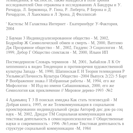
исследователей Они отражены в исследованиях А Бандуры и У.
Ричарда, Л. Берковица, Р. Гина, Р. Либерта, Р Берона и Д
Ричардсон, Л Хьюсмана и Л Эрона, Д Филлипса6
' Кастельс М Галактика Интернет - Екатеринбург У-Фактория,
2004
2 Бауман 3 Индивидуализированное общество - М, 2002,
Бодрийяр Ж Символический обмен и смерть - М, 2000, Ватгимо
Дж Прозрачное общество - М , 2002, Гидденс Э Социология - М,
1999, Дебор Г Общество спектакля - М, 2000, Ильин ИП
Постмодернизм Словарь терминов - М, 2001, Зыбайлов Л К От
хеппенинга к видео Тенденции и противоречия художественной
культуры Запада - М, 1990, Шапинская Е Н Теория телевидения Р
Уильямса//Личность Культура Общество -2004 Выпуск 2(22) 5 Барт
Р Воображение знака // Избранные работы - М, 1994, его же
Мифологии - М Изд-во имени Сабашниковых, 2000, его же
Семиология как приключение // Мировое дерево-1993 -№2
4 Адамьянц Т 3 В поисках имиджа Как стать телезвездой - М
Добрая книга, 1995, ее же Телекоммуникация в социальном
проектировании индивидуальной среды Автореф дис док-ра соц
наук - М, 2002, Дридзе ТМ Социальная коммуникация как
текстовая деятельность в семисоциопсихологии // Общественные
науки и современность - 1996 -№3,ееже Текстовая деятельность в
структуре социальной коммуникации -М, 1984