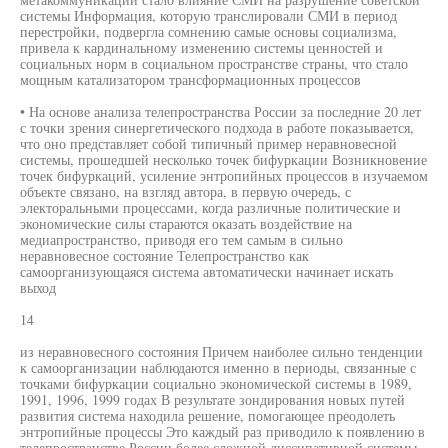
системы Информация, которую транслировали СМИ в период
перестройки, подвергла сомнению самые основы социализма,
привела к кардинальному изменению системы ценностей и
социальных норм в социальном пространстве страны, что стало
мощным катализатором трансформационных процессов
• На основе анализа телепространства России за последние 20 лет
с точки зрения синергетического подхода в работе показывается,
что оно представляет собой типичный пример неравновесной
системы, прошедшей несколько точек бифуркации Возникновение
точек бифуркаций, усиление энтропийных процессов в изучаемом
объекте связано, на взгляд автора, в первую очередь, с
электоральными процессами, когда различные политические и
экономические силы стараются оказать воздействие на
медиапространство, приводя его тем самым в сильно
неравновесное состояние Телепространство как
самоорганизующаяся система автоматически начинает искать
выход
14
из неравновесного состояния Причем наиболее сильно тенденции
к самоорганизации наблюдаются именно в периоды, связанные с
точками бифуркации социально экономической системы в 1989,
1991, 1996, 1999 годах В результате зондирования новых путей
развития система находила решение, помогающее преодолеть
энтропийные процессы Это каждый раз приводило к появлению в
телепространстве России более сложной диссипативной системы