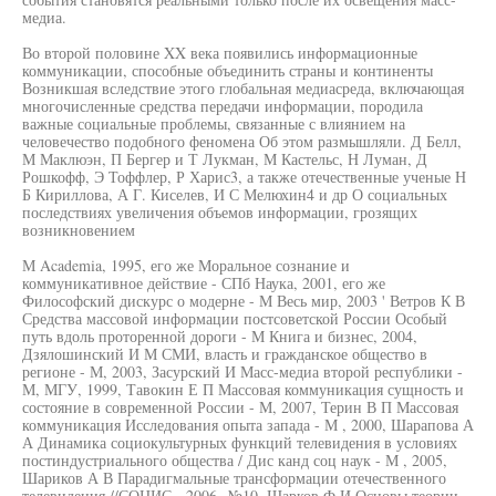
медиа.
Во второй половине XX века появились информационные
коммуникации, способные объединить страны и континенты
Возникшая вследствие этого глобальная медиасреда, включающая
многочисленные средства передачи информации, породила
важные социальные проблемы, связанные с влиянием на
человечество подобного феномена Об этом размышляли. Д Белл,
М Маклюэн, П Бергер и Т Лукман, М Кастельс, Н Луман, Д
Рошкофф, Э Тоффлер, Р Харис3, а также отечественные ученые Н
Б Кириллова, А Г. Киселев, И С Мелюхин4 и др О социальных
последствиях увеличения объемов информации, грозящих
возникновением
М Academia, 1995, его же Моральное сознание и
коммуникативное действие - СПб Наука, 2001, его же
Философский дискурс о модерне - М Весь мир, 2003 ' Ветров К В
Средства массовой информации постсоветской России Особый
путь вдоль проторенной дороги - М Книга и бизнес, 2004,
Дзялошинский И М СМИ, власть и гражданское общество в
регионе - М, 2003, Засурский И Масс-медиа второй республики -
М, МГУ, 1999, Тавокин Е П Массовая коммуникация сущность и
состояние в современной России - М, 2007, Терин В П Массовая
коммуникация Исследования опыта запада - М , 2000, Шарапова А
А Динамика социокультурных функций телевидения в условиях
постиндустриального общества / Дис канд соц наук - М , 2005,
Шариков А В Парадигмальные трансформации отечественного
телевидения //СОЦИС - 2006 -№10, Шарков Ф И Основы теории