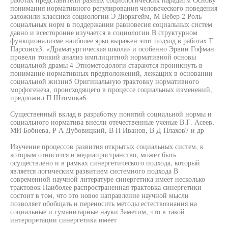
понимания нормативного регулирования человеческого поведения
заложили классики социологии Э Дюркгейм, М Вебер 2 Роль
социальных норм в поддержании равновесия социальных систем
давно и всесторонне изучается в социологии В структурном
функционализме наиболее ярко выражен этот подход в работах Т
Парсонса3. «Драматургическая школа» и особенно Эрвин Гофман
провели тонкий анализ имплицитной нормативной основы
социальной драмы 4 Этнометодологи стараются проникнуть в
понимание нормативных предположений, лежащих в основании
социальной жизни5 Оригинальную трактовку нормативного
морфогенеза, происходящего в процессе социальных изменений,
предложил П Штомпка6
Существенный вклад в разработку понятий социальной нормы и
социального норматива внесли отечественные ученые В.Г. Асеев,
МИ Бобнева, Р А Дубовицкий, В Н Иванов, В Д Плахов7 и др
Изучение процессов развития открытых социальных систем, к
которым относится и медиапространство, может быть
осуществлено и в рамках синергетического подхода, который
является логическим развитием системного подхода В
современной научной литературе синергетика имеет несколько
трактовок Наиболее распространенная трактовка синергетики
состоит в том, что это новое направление научной мысли
позволяет обобщать и переносить методы естествознания на
социальные и гуманитарные науки Заметим, что в такой
интерпретации синергетика имеет