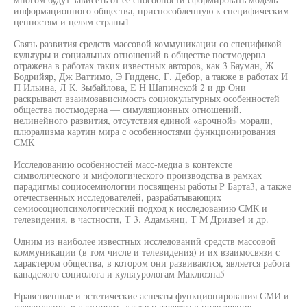
информационного общества, приспособленную к специфическим
ценностям и целям страны1
Связь развития средств массовой коммуникации со спецификой
культуры и социальных отношений в обществе постмодерна
отражена в работах таких известных авторов, как 3 Бауман, Ж
Бодрийяр, Дж Ваттимо, Э Гидденс, Г. Дебор, а также в работах И
П Ильина, Л К. Зыбайлова, Е Н Шапинской 2 и др Они
раскрывают взаимозависимость социокультурных особенностей
общества постмодерна — симуляционных отношений,
нелинейного развития, отсутствия единой «арочной» морали,
плюрализма картин мира с особенностями функционирования
СМК
Исследованию особенностей масс-медиа в контексте
символического и мифологического производства в рамках
парадигмы социосемиологии посвящены работы Р Барта3, а также
отечественных исследователей, разрабатывающих
семиосоциопсихологический подход к исследованию СМК и
телевидения, в частности, Т 3. Адамьянц, Т М Дридзе4 и др.
Одним из наиболее известных исследований средств массовой
коммуникации (в том числе и телевидения) и их взаимосвязи с
характером общества, в котором они развиваются, является работа
канадского социолога и культурологам Маклюэна5
Нравственные и эстетические аспекты функционирования СМИ и
телевидения, в частности, также находятся в поле зрения