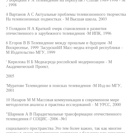
, 1998
4 Вартанов А С Актуальные проблемы телевизионного творчества
На телевизионных подмостках - М Высшая школа, 2003
5 Голядкин Н А Краткий очерк становления и развития
отечественного и зарубежного телевидения -М ИПК, 1996
6 Егоров В В Телевидение между прошлым и будущим -М
Воскресенье, 1999 'ЗасурскийИ Масс-медиа второй республики -
М Издательство МГУ, 1999
' Кирилова Н Б Медиасреда российской модернизации - М
Академический Проект,
2005
'Муратове Телевидение в поисках телевидения -М Изд-во МГУ,
2001
10 Назаров М М Массовая коммуникация в современном мире
методология анализа и практика исследований - М УРСС, 2000
"Шариков А В Парадигмальные трансформации отечественного
телевидения // СОЦИС -2006 -№1
социального пространства Это тем более важно, так как многие
акторы в своих практических интересах с большим или меньшим