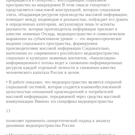
пространство на микроуровне В этом смысле гипертекст
представляется смысловой конструкцией, которую социальная
элита, обладающая ресурсом производства массовой информации,
помещает между индивидом и реальностью, побуждает его думать
в определенных категориях, актуализируя лишь те аспекты
реальности, которые производитель информации признает в
качестве значимых Отсюда, медиапространство в символическом
выражении на субъективном уровне — это мировоззренческое
видение социального пространства, формируемое
производителями массовой информации Следовательно,
вытеснение из современного российского медиапространства
социально и культурно значимых контентов, «банализация»
информационного потока ведет к снижению информационных
ресурсов каждой отдельной личности и снижению качества
человеческого капитала России в целом.
• В работе показано, что медиапространство является открытой
социальной системой, которая создается взаимообусловленной
целостностью отношений производителей и потребителей
массовой информации, передаваемой через средства массовой
коммуникации Именно эта специфика медиапространства
13
позволяет применить синергетический подход к анализу
динамики медиапространства России
• Медиапространство открыто для одних взаимодействий и