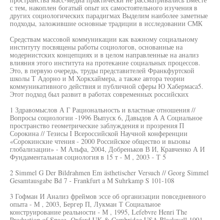
с тем, накоплен богатый опыт их самостоятельного изучения в
других социологических парадигмах Выделим наиболее заметные
подходы, заложившие основные традиции в исследовании СМК
Средствам массовой коммуникации как важному социальному
институту посвящены работы социологов, основанные на
модернистских концепциях и в целом направленные на анализ
влияния этого института на протекание социальных процессов.
Это, в первую очередь, труды представителей Франкфуртской
школы Т Адорно и М Хоркхаймера, а также автора теории
коммуникативного действия и публичной сферы Ю Хабермаса5.
Этот подход был развит в работах современных российских
1 Здравомыслов А Г Рациональность и властные отношения //
Вопросы социологии -1996 Выпуск 6, Давыдов А А Социальное
пространство геометрические заблуждения и прозрения П
Сорокина // Тезисы I Всероссийской Научной конференции
«Сорокинские чтения - 2000 Российское общество и вызовы
глобализации» - М Альфа, 2004, Добреньков В И, Кравченко А И
Фундаментальная социология в 15 т - М , 2003 - Т 5
2 Simmel G Der Bildrahmen Em ästhetischer Versuch // Georg Simmel
Gesamtausgabe Bd 7 - Frankfurt a M Suhrkamp S 101-108
3 Гофман И Анализ фреймов эссе об организации повседневного
опыта - М , 2003, Бергер П, Лукман Т Социальное
конструирование реальности - М , 1995, Lefebvre Henri The
Production of Space -Oxford UK & Cambridge USA Blackwell 1991,