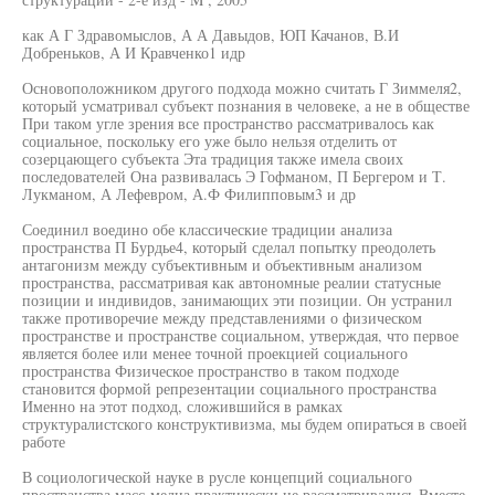
как А Г Здравомыслов, А А Давыдов, ЮП Качанов, В.И
Добреньков, А И Кравченко1 идр
Основоположником другого подхода можно считать Г Зиммеля2,
который усматривал субъект познания в человеке, а не в обществе
При таком угле зрения все пространство рассматривалось как
социальное, поскольку его уже было нельзя отделить от
созерцающего субъекта Эта традиция также имела своих
последователей Она развивалась Э Гофманом, П Бергером и Т.
Лукманом, А Лефевром, А.Ф Филипповым3 и др
Соединил воедино обе классические традиции анализа
пространства П Бурдье4, который сделал попытку преодолеть
антагонизм между субъективным и объективным анализом
пространства, рассматривая как автономные реалии статусные
позиции и индивидов, занимающих эти позиции. Он устранил
также противоречие между представлениями о физическом
пространстве и пространстве социальном, утверждая, что первое
является более или менее точной проекцией социального
пространства Физическое пространство в таком подходе
становится формой репрезентации социального пространства
Именно на этот подход, сложившийся в рамках
структуралистского конструктивизма, мы будем опираться в своей
работе
В социологической науке в русле концепций социального
пространства масс-медиа практически не рассматривались Вместе