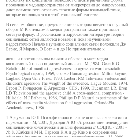
проявления медиапространства от микроуровня до макроуровня,
дают возможность отразить сложные формы взаимодействия,
которые воплощаются в этой социальной системе
В сетевом обществе, представление о котором введено в научный
оборот М Кастельсом3, медиапространство также принимает
сетевую форму. В российской и зарубежной литературе теории
социальных сетей являются новыми и пока изученными
недостаточно Начало изучению социальных сетей положили Дж
Барнс, Я Морено, Э Ботг 4 и др Но применительно к
анти- и просоциальном влиянии образов в масс-медиа
когнитивный неоассоциативный анализ - М ,1984, Geen R G
Relationship of manifest agressiveness to agressive word association,
Psychological reports, 1969, его же Human agression, Milton keynes,
England Open Umv Press, 1990, Liebert RM Television violence and
children's agression The weight of the evidence, Hague Mouton, 1974,
Бэрон P, Ричардсон Д Агрессия - СПб , 1999, Huesmann LR, Eron
LD Television and the agressive child A cross-national comparison -
Hillsdale, N J Eribaum, 1986, Phillips D P Natural experiments of the
effects of mass media violence on fatal aggression, OrlandoFla
Academic press, 1986
1 Арзуманов Ю JI Психофизиологические основы алкоголизма и
наркомании - М, 2001, Дроздов А Ю «Агрессивное» телевидение
социально-психологический анализ феномена // СОЦИС - 2001 -
№ 8, Жабский М И, Тарасов К А и др Кино в современном
обществе функции - воздействие - востребованность - М, 2000,