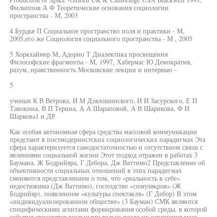
Филиппов А Ф Теоретические основания социологии
пространства - М, 2003
4 Бурдье П Социальное пространство поля и практики - М,
2005,его же Социология социального пространства - М , 2005
5 Хоркхаймер М, Адорно Т Диалектика просвещения
Философские фрагменты - М, 1997, Хабермас Ю Демократия,
разум, нравственность Московские лекции и интервью -
5
ученых К В Ветрова, И М Дзялошинского, И И Засурского, Е П
Тавокина, В П Терина, А А Шараповой, А В Шарикова, Ф И
Шаркова1 и ДР
Как особая автономная сфера средства массовой коммуникации
предстают в постмодернистских социологических парадигмах Эта
сфера характеризуется самодостаточностью и отсутствием связи с
явлениями социальной жизни Этот подход отражен в работах 3
Баумана, Ж Бодрийяра, Г Дебора, Дж Ваттимо2 Представление об
объективности социальных отношений в этих парадигмах
сменяются представлением о том, что «реальность в себе»
недостижима (Дж Ваттимо), господстве «симулякров» (Ж
Бодрийяр), появлением «культуры спектакля» (Г Дебор) В этом
«индивидуализированном обществе» (3 Бауман) СМК являются
специфическими агентами формирования особой среды, в которой
события становятся реальными только после их освещения масс-