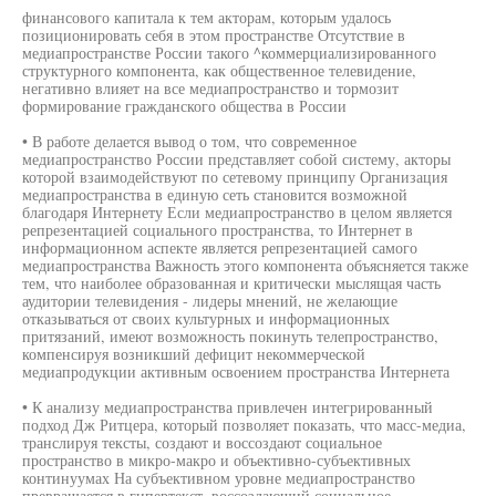
финансового капитала к тем акторам, которым удалось
позиционировать себя в этом пространстве Отсутствие в
медиапространстве России такого ^коммерциализированного
структурного компонента, как общественное телевидение,
негативно влияет на все медиапространство и тормозит
формирование гражданского общества в России
• В работе делается вывод о том, что современное
медиапространство России представляет собой систему, акторы
которой взаимодействуют по сетевому принципу Организация
медиапространства в единую сеть становится возможной
благодаря Интернету Если медиапространство в целом является
репрезентацией социального пространства, то Интернет в
информационном аспекте является репрезентацией самого
медиапространства Важность этого компонента объясняется также
тем, что наиболее образованная и критически мыслящая часть
аудитории телевидения - лидеры мнений, не желающие
отказываться от своих культурных и информационных
притязаний, имеют возможность покинуть телепространство,
компенсируя возникший дефицит некоммерческой
медиапродукции активным освоением пространства Интернета
• К анализу медиапространства привлечен интегрированный
подход Дж Ритцера, который позволяет показать, что масс-медиа,
транслируя тексты, создают и воссоздают социальное
пространство в микро-макро и объективно-субъективных
континуумах На субъективном уровне медиапространство
превращается в гипертекст, воссоздающий социальное