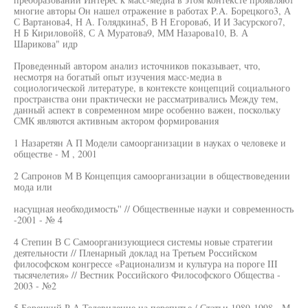
многие авторы Он нашел отражение в работах P.A. Борецкого3, А
С Вартанова4, Н А. Голядкина5, В Н Егорова6, И И Засурского7,
Н Б Кириловой8, С А Муратова9, ММ Назарова10, В. А
Шарикова" идр
Проведенный автором анализ источников показывает, что,
несмотря на богатый опыт изучения масс-медиа в
социологической литературе, в контексте концепций социального
пространства они практически не рассматривались Между тем,
данный аспект в современном мире особенно важен, поскольку
СМК являются активным актором формирования
1 Назаретян А П Модели самоорганизации в науках о человеке и
обществе - М , 2001
2 Сапронов М В Концепция самоорганизации в обществоведении
мода или
насущная необходимость'' // Общественные науки и современность
-2001 - № 4
4 Степин В С Самоорганизующиеся системы новые стратегии
деятельности // Пленарный доклад на Третьем Российском
философском конгрессе «Рационализм и культура на пороге III
тысячелетия» // Вестник Российского Философского Общества -
2003 - №2
5 Борецкий Р А Телевидение на перепутье / Статьи 1989-1998 - М