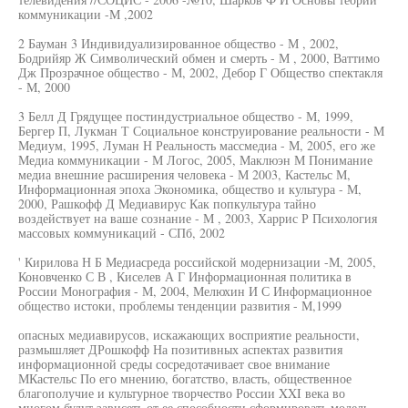
коммуникации -М ,2002
2 Бауман 3 Индивидуализированное общество - М , 2002,
Бодрийяр Ж Символический обмен и смерть - М , 2000, Ваттимо
Дж Прозрачное общество - М, 2002, Дебор Г Общество спектакля
- М, 2000
3 Белл Д Грядущее постиндустриальное общество - М, 1999,
Бергер П, Лукман Т Социальное конструирование реальности - М
Медиум, 1995, Луман Н Реальность массмедиа - М, 2005, его же
Медиа коммуникации - М Логос, 2005, Маклюэн М Понимание
медиа внешние расширения человека - М 2003, Кастельс М,
Информационная эпоха Экономика, общество и культура - М,
2000, Рашкофф Д Медиавирус Как попкультура тайно
воздействует на ваше сознание - М , 2003, Харрис Р Психология
массовых коммуникаций - СПб, 2002
' Кирилова Н Б Медиасреда российской модернизации -М, 2005,
Коновченко С В , Киселев А Г Информационная политика в
России Монография - М, 2004, Мелюхин И С Информационное
общество истоки, проблемы тенденции развития - М,1999
опасных медиавирусов, искажающих восприятие реальности,
размышляет ДРошкофф На позитивных аспектах развития
информационной среды сосредотачивает свое внимание
МКастельс По его мнению, богатство, власть, общественное
благополучие и культурное творчество России XXI века во
многом будут зависеть от ее способности сформировать модель