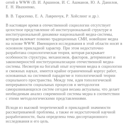
сетей в WWW (В. И. Аршинов, И. С. Ашманов, Ю. А. Данилов,
Е. Н. Ивахненко,
B. В. Тарасенко, Е. А. Лавренчук, Р. Хойслинг и др.).
В настоящее время в отечественной социологии отсутствует
целостное представление об институциональной структуре и
институциональной динамике национальной медиа-системы,
которая включает помимо традиционных СМИ, новейшие медиа
на основе WWW. Имеющиеся исследования в этой области носят в
основном прикладной характер. При этом недостаточно
разработана социологическая теория, которая раскрывает
особенности структуры, механизмов, факторов, детерминант и
закономерностей институционализации отечественной медиа-
системы. Несмотря на богатый опыт изучения медиа в социологии
и смежных науках, имеется крайне ограниченный корпус работ,
основанных на системной парадигме и топологической теории
социального пространства. Между тем, идея топологической
непрерывности социальных процессов и методология
саморазвивающихся систем сегодня весьма актуальны, что делает
необходимым анализ современной системы медиа в соответствии
с этими методологическими представлениями.
Исходя из высокой теоретической и прикладной значимости
рассматриваемой проблемы, а также ее недостаточной научной
разработанности, была определена тема диссертационного
исследования и его цель.