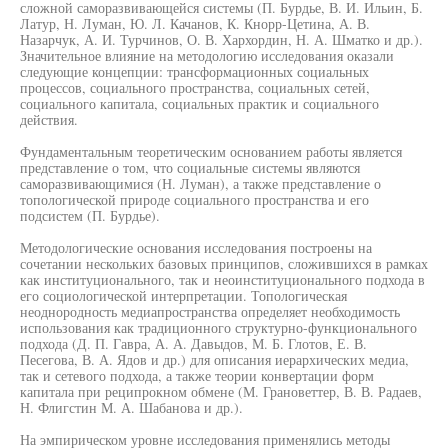
сложной саморазвивающейся системы (П. Бурдье, В. И. Ильин, Б.
Латур, Н. Луман, Ю. Л. Качанов, К. Кнорр-Цетина, А. В.
Назарчук, А. И. Турчинов, О. В. Хархордин, Н. А. Шматко и др.).
Значительное влияние на методологию исследования оказали
следующие концепции: трансформационных социальных
процессов, социального пространства, социальных сетей,
социального капитала, социальных практик и социального
действия.
Фундаментальным теоретическим основанием работы является
представление о том, что социальные системы являются
саморазвивающимися (Н. Луман), а также представление о
топологической природе социального пространства и его
подсистем (П. Бурдье).
Методологические основания исследования построены на
сочетании нескольких базовых принципов, сложившихся в рамках
как институционального, так и неоинституционального подхода в
его социологической интерпретации. Топологическая
неоднородность медиапространства определяет необходимость
использования как традиционного структурно-функционального
подхода (Д. П. Гавра, А. А. Давыдов, М. Б. Глотов, Е. В.
Песегова, В. А. Ядов и др.) для описания иерархических медиа,
так и сетевого подхода, а также теории конвертации форм
капитала при реципрокном обмене (М. Грановеттер, В. В. Радаев,
Н. Флигстин М. А. Шабанова и др.).
На эмпирическом уровне исследования применялись методы