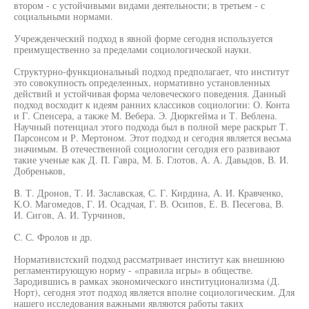
втором - с устойчивыми видами деятельности; в третьем - с
социальными нормами.
Учрежденческий подход в явной форме сегодня используется
преимущественно за пределами социологической науки.
Структурно-функциональный подход предполагает, что институт
это совокупность определенных, нормативно установленных
действий и устойчивая форма человеческого поведения. Данный
подход восходит к идеям ранних классиков социологии: О. Конта
и Г. Спенсера, а также М. Вебера. Э. Дюркгейма и Т. Веблена.
Научный потенциал этого подхода был в полной мере раскрыт Т.
Парсонсом и Р. Мертоном. Этот подход и сегодня является весьма
значимым. В отечественной социологии сегодня его развивают
такие ученые как Д. П. Гавра, М. Б. Глотов, А. А. Давыдов, В. И.
Добреньков,
B. Т. Дронов, Т. И. Заславская, С. Г. Кирдина, А. И. Кравченко,
К.О. Магомедов, Г. И. Осадчая, Г. В. Осипов, Е. В. Песегова, В.
И. Сигов, А. И. Турчинов,
C. С. Фролов и др.
Нормативистский подход рассматривает институт как внешнюю
регламентирующую норму - «правила игры» в обществе.
Зародившись в рамках экономического институционализма (Д.
Норт), сегодня этот подход является вполне социологическим. Для
нашего исследования важными являются работы таких