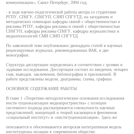
коммуникации», Санкт-Петербург, 2004 год;
- в ходе научно-педагогической работы автора со студентами
РГПУ, СПбГУ, СПбГУП, СЗИП СПГУТД; на заседаниях и
методических семинарах кафедры связей с общественностью и
рекламы РГПУ, кафедры рекламы и связей с общественностью
СПбГУП, кафедры рекламы СПбГУ, кафедры журналистики и
медиатехнологий СМИ СЗИП СПГУТД.
По заявленной теме опубликовано двенадцать статей в научных
рецензируемых журналах, рекомендованных ВАК, и две
монографии.
Структура диссертации определялась в соответствии с целями и
задачами исследования. Диссертация состоит из введения, четырех
глав, выводов, заключения, библиографии и приложений. В
работе представлены модели, диаграммы, схемы, графики.
ОСНОВНОЕ СОДЕРЖАНИЕ РАБОТЫ
В главе 1 «Теоретико-методологические основания исследования
инсти-туционализации медиапространства» с позиции
системного подхода рассматривается совокупность научных
представлений, концепций и теорий касающихся феноменов
«социальный институт» и «институционализация». Здесь же
описывается и обосновывается авторская интегративная модель
институциона-лизации в современном обществе.