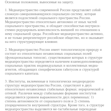
Основные положения, выносимые на защиту.
1. Медиапространство современной России представляет собой
сложную саморазвивающуюся социальную систему, которая
является подсистемой социального пространства России.
Медиапространство относительно автономно от иных частей
социального пространства, и обладает способностью внутриси-
стемно редуцировать комплексность внешней по отношению к
нему социальной среды. Российское медиапространство активно,
и не только репрезентирует российское общество, но и оказывает
на него структурирующее влияние.
2. Медиапространство России имеет топологическую природу и
состоит из относительно независимых социальных полей
(функциональных топосов), существование которых в структуре
медиапространства определяется наличием взаимодополняющих
социальных практик индивидуальных и коллективных медиа-
агентов, обладающих специфическим габитусом и структурой
социального капитала.
3. Институты, включенные в топологически неоднородную
структуру медиапространства России, существуют в двух
относительно независимых стабильных формах: иерархической и
сетевой. Различия между стабильными формами институтов
определяются уровнем выраженности двух переменных: 1)
степень автономности от социального поля и 2) степень
упорядоченности внутренней структуры. Кроме того, в структуре
медиапространства выделяются ме-тастабильные переходные