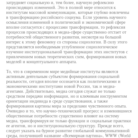
затрудняет социальную и, тем более, научную рефлексию
происходящих изменений. Это в полной мере относится к
институтам массовой коммуникации, которые глубоко вовлечены
в трансформацию российского социума. Если уровень научного
осмысления изменений в политической и экономической сфере
вполне согласуется с процессами трансформации, то рефлексия
процессов происходящих в медиа-сфере существенно отстает от
потребностей общественного развития, несмотря на большой
интерес к этому феномену со стороны социологии. В силу этого
представляется необходимым углубленное социологическое
изучение институциональной трансформации этих институтов с
привлечением новых теоретических схем, формирования новых
моделей и концептуального аппарата.
То, что в современном мире медийные институты являются
активным деятельным субъектом формирования социальной
реальности, сегодня вполне осознается как политическими и
экономическими институтами новой России, так и медиа-
агентами. Действительно, медиа сегодня служат не только
средством передачи информации, но и ключевым инструментом
ориентации индивида в среде существования, а также
формирования картины мира за пределами чувственного опыта.
Очевидно и то, что научно-технический прогресс и изменившиеся
общественные потребности существенно влияют на систему
медиа, трансформируя не только функции и социальные практики
ее агентов, но и институциональную структуру. Прежде всего,
следует указать на бурное развитие глобальной коммуникативной
среды, получившей название «Всемирная паутина», WWW (World