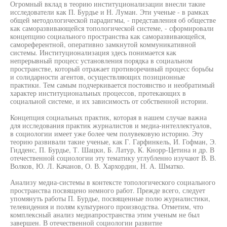
Огромный вклад в теорию институционализации внесли такие
исследователи как П. Бурдье и Н. Луман. Эти ученые - в рамках
общей методологической парадигмы, - представления об обществе
как саморазвивающейся топологической системе, - сформировали
концепцию социального пространства как саморазвивающейся,
самореферентной, оперативно замкнутой коммуникативной
системы. Институционализация здесь понимается как
непрерывный процесс установления порядка в социальном
пространстве, который отражает противоречивый процесс борьбы
и солидарности агентов, осуществляющих позиционные
практики. Тем самым подчеркивается постоянство и необратимый
характер институциональных процессов, протекающих в
социальной системе, и их зависимость от собственной истории.
Концепция социальных практик, которая в нашем случае важна
для исследования практик журналистов и медиа-интеллектуалов,
в социологии имеет уже более чем полувековую историю. Эту
теорию развивали такие ученые, как Г. Гарфинкель, И. Гофман, Э.
Гидденс, П. Бурдье, Т. Шацки, Б. Латур, К. Кнорр-Цетина и др. В
отечественной социологии эту тематику углубленно изучают В. В.
Волков, Ю. Л. Качанов, О. В. Хархордин, Н. А. Шматко.
Анализу медиа-системы в контексте топологического социального
пространства посвящено немного работ. Прежде всего, следует
упомянуть работы П. Бурдье, посвященные полю журналистики,
телевидения и полям культурного производства. Отметим, что
комплексный анализ медиапространства этим ученым не был
завершен. В отечественной социологии развитие