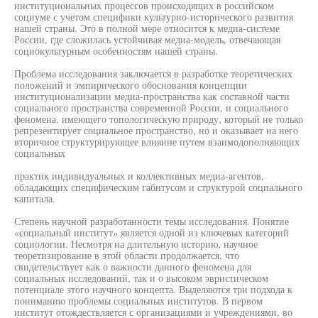
институциональных процессов происходящих в российском
социуме с учетом специфики культурно-исторического развития
нашей страны. Это в полной мере относится к медиа-системе
России, где сложилась устойчивая медиа-модель, отвечающая
социокультурным особенностям нашей страны.
Проблема исследования заключается в разработке теоретических
положений и эмпирического обоснования концепции
институционализации медиа-пространства как составной части
социального пространства современной России, и социального
феномена, имеющего топологическую природу, который не только
репрезентирует социальное пространство, но и оказывает на него
вторичное структурирующее влияние путем взаимодополняющих
социальных
практик индивидуальных и коллективных медиа-агентов,
обладающих специфическим габитусом и структурой социального
капитала.
Степень научной разработанности темы исследования. Понятие
«социальный институт» является одной из ключевых категорий
социологии. Несмотря на длительную историю, научное
теоретизирование в этой области продолжается, что
свидетельствует как о важности данного феномена для
социальных исследований, так и о высоком эвристическом
потенциале этого научного концепта. Выделяются три подхода к
пониманию проблемы социальных институтов. В первом
институт отождествляется с организациями и учреждениями, во