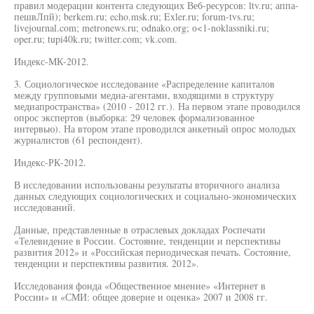
правил модерации контента следующих Веб-ресурсов: ltv.ru; аппа-
пешвЛпй); berkem.ru; echo.msk.ru; Exler.ru; forum-tvs.ru;
livejournal.com; metronews.ru; odnako.org; о<1-noklassniki.ru;
oper.ru; tupi40k.ru; twitter.com; vk.com.
Индекс-МК-2012.
3. Социологическое исследование «Распределение капиталов
между групповыми медиа-агентами, входящими в структуру
медиапространства» (2010 - 2012 гг.). На первом этапе проводился
опрос экспертов (выборка: 29 человек формализованное
интервью). На втором этапе проводился анкетный опрос молодых
журналистов (61 респондент).
Индекс-РК-2012.
В исследовании использованы результаты вторичного анализа
данных следующих социологических и социально-экономических
исследований.
Данные, представленные в отраслевых докладах Роспечати
«Телевидение в России. Состояние, тенденции и перспективы
развития 2012» и «Российская периодическая печать. Состояние,
тенденции и перспективы развития. 2012».
Исследования фонда «Общественное мнение» «Интернет в
России» и «СМИ: общее доверие и оценка» 2007 и 2008 гг.