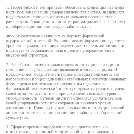
1. Теоретически и эмпирически обоснована концепция изучения
институ-ционализации саморазвивающихся систем, являющихся
подсистемами топологического социального пространства: в
рамках данной концепции институт рассматривается как феномен,
приобретающий динамическую стабильность в
двух относительно независимых формах: формальной
иерархической и сетевой. Различие между формами определяется
уровнем выраженности двух переменных: степень автономности
института от социального поля и степень упорядоченности
внутренней структуры.
2. Разработана интегративная модель институционализации в
саморазвивающейся системе, являющейся частью социума. В
предложенной модели ин-ституционализация понимается как
непрерывный процесс динамики стабильных институциональных
форм с целью компенсации присущих им недостатков.
Формальный иерархический институт стремится усилить степень
своей автономности от поля при сохранении высокого уровня
упорядоченности. Сетевой институт стремится усилить степень
своей упорядоченности при сохранении высокого уровня
автономности. Промежуточным результатом институциональной
динамики является формирование метастабильных образований -
субститутов.
3. Сформулировано определение медиапространства как
относительно автономной многомерной части социального