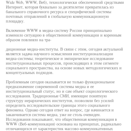
Wide Web, WWW, Веб), технологически обеспеченной средствами
Интернет, которая буквально за десятилетие превратилась из
банального справочного ресурса и специфической системы
почтовых отправлений в глобальную коммуникационную
площадку.
Включение WWW в медиа-систему России принципиально
изменило ситуацию в общественной коммуникации и коренным
образом повлияло на тра-
диционные медиа-институты. В связи с этим, сегодня актуальной
является задача научного осмысления институционализации
медиа-системы; теоретическое и эмпирическое исследование
институциональных процессов, происходящих в этом сегменте
социального пространства, на основе новых методологических и
концептуальных подходов.
Проблемным сегодня оказывается не только функциональное
предназначение современной системы медиа и ее
институциональный статус, но и сам объект социологического
исследования. Традиционные СМИ, имеющие понятную
структуру иерархических институтов, позволяли без усилий
определить исследовательские границы этого социального
феномена. Однако сегодня ответ на вопрос, где начинается и
заканчивается система медиа, уже не столь очевиден.
Исследования показывают, что общественная коммуникация в
WWW (Веб-коммуникация) основана на принципах, радикально
отличающихся от характеристик массово-коммуникативных