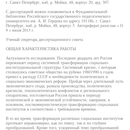
г. Санкт-Петербург, наб. р. Мойки, 48, корпус 20, ауд. 307.
С диссертацией можно ознакомиться в Фундаментальной
библиотеке Российского государственного педагогического
университета им. А. И. Герцена по адресу 191186, г. Санкт-
Петербург, наб. р. Мойки, 48, корпус 5. Автореферат разослан « О
9 » июля 2013 г.
Ученый секретарь диссертационного совета
ОБЩАЯ ХАРАКТЕРИСТИКА РАБОТЫ
Актуальность исследования. Последние двадцать лет Россия
переживает период системной трансформации социально-
институциональной структуры. Системный кризис, с которым
столкнулось советское общество на рубеже 19801990-х годов,
привел к распаду СССР и необходимости политических и
социально-экономических реформ. Пройдя через длительный путь
экономического спада, развала производства, политических
кризисов, этнополитических конфликтов и регионального
сепаратизма, постсоветская Россия пришла к периоду
политической и экономической устойчивости, завершив, в
основном, посткоммунистическую трансформацию социальных
институтов в соответствии с требованием времени.
В то же время, трансформация различных социальных институтов
протекает неравномерно, как по темпу, так и по глубине
преобразований. Кроме того, ускоренный темп преобразований