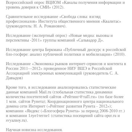
Всероссийский опрос ВЦИОМ «Каналы получения информации и
уровень доверия к СМИ» (2012).
Сравнительное исследование «Свобода слова: взгляд
профессионалов» Института общественного мнения «Квалитас»
(руководитель: Н. А. Романович).
Исследование (экспертный опрос) «Новые медиа: вызовы и
перспективы -2011» группы компаний «Сальвадор Д».
Исследование центра Беркмана «Публичный дискурс в российской
бло-госфере: анализ публичной политики и мобилизации» (2010).
Исследование «Экономика рынков интернет-сервисов и контента в
России 2011—2012» проведенное НИУ ВШЭ и Российской
Ассоциацией электронных коммуникаций (руководитель С. А.
Давыдов)
Кроме того, в исследовании анализировались статистические
данные компаний Mail.ru (глобальная статистика динамики
количества посетителей сайтов «Рейтинг@таП.ги» (по базе более
1 млн. сайтов Рунета); Координационного центра национального
домена сети Интернет («Рейтинг развития Рунета - 2012»);
компании «Яндекс («Блогосфера Рунета» за период 2008-2010 гг.)
и компании 1луе1тегпе1 (статистика посещений сайта oper.ru и
svyaznoy.ru).
Научная новизна исследования.