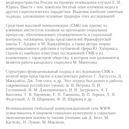
медиапространства России на примере телевидения изучала Е. Н.
Юдина. Вместе с тем, накоплен богатый опыт изучения медиа в
других социологических парадигмах. Выделим наиболее заметные
подходы, заложившие основные традиции этих исследований.
Средствам массовой коммуникации (СМК) как одному из
ключевых институтов влияния на протекание социальных
процессов, обеспечивающих упорядоченность и социальный
контроль, посвящены труды представителей Франкфуртской
школы Т. Адорно и М. Хоркхаймера, а также автора теории
коммуникативного действия и публичной сферы Ю. Хабермаса.
Одним из наиболее известных исследований СМК и их
взаимосвязи с характером общества, в котором они развиваются,
является работа канадского социолога М. Маюпоэна.
Структурно-функциональный подход к исследованию СМК в
полной мере представлен в классических работах Г. Лассуэлла, Д.
Маккуайла, Дж. Том-сона, и др. Этот подход был развит в работах
современных российских ученых: К. В. Ветрова, В. И.
Гостениной, И. М. Дзялошинского, И. И. Засурского, А. Г.
Киселева, Т. В. Науменко, Е. П. Тавокина, В. П. Терина, Л. Н.
Федотовой, А. В. Шарикова, Ф. И. Шаркова и др.
Возникновение глобальной коммуникационной сети WWW
осмысливалось в широком социально-культурном и социально-
экономическом контексте такими учеными как Д. Белл, М.
Кастельс, Н. Луман, М. Маклюэн,