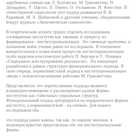
зарубежных ученых как Л. Болтански, М. Грановеттер, П.
Димаджио, У. Пауэлл, Л. Тевено, О. Уильямсон, Н. Флигстин. В
отечественной социологии этот подход развивается В. В.
Радаевым, М. А. Шабановой и другими учеными, объединенными
вокруг журнала «Экономическая социология».
В теоретическом аспекте трудно отделить исследования,
посвященные институтам как таковым, и процессу их
формирования - институционализации. Это смежные проблемы, и
названные выше ученые равно их исследовали. В отношении
концептуального осмысления процессов институционализации
особо выделим классическую работу П. Бергера и Т. Лукмана
«Социальное конструирование реальности». Эта концепция
разработана в рамках структурно-функционального подхода. В
свою очередь, нормативистский подход к институционализации
связан с основополагающими работами М. Грановеттера.
Представляется, что перечисленные подходы являются
взаимодополняющими и рассматривают разные формы
институтов как стабильных социальных структур.
Функциональный подход центрируется на иерархических формах
института, а нормативистский - на сетевых. Для нашего
исследования оба
эти подхода равно важны, так как, по нашему мнению, в
медиапространстве представлены обе эти институциональные
формы.