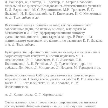
Д. Рошкофф, Ф. Уэбстер, Э. Тоффлер, Р. Харрис Проблемы
глобальной ме-диасреды исследовались отечественными учеными
Е. Л. Вартановой, М. С. Вершининым, М.Н. Грачевым, Е. Г.
Дьяковой, Н. Б. Кирилловой, А. Г. Киселевым, И. С. Мелюхиным
А. Д. Трахтенберг и др.
Важнейший вклад в понимание того, как функционируют
современные медиа, по нашему мнению, был сделан М.
Маккомбсом и Д. Шоу, сформулировавшими гипотезу
«установления повестки дня» (agenda-setting). В России, на
национальном материале, эту концепцию развивают Е. Г. Дьякова
и А. Д. Трахтенберг.
Культурная специфичность национальных медиа и их развитие в
социокультурном контексте в России изучались М. Н.
Афанасьевым, Э. Я. Баталовым, Е. Г. Дьяковой, С.Н.
Иконниковой, А. И. Рейтблат, А. Д. Трахтенберг и др., а за
рубежом Дж. Кери, Д. Миндичем, Д. Нордом, М. Уорнером и др.
Научное осмысление СМИ осуществляется и в рамках теории
журналистики. Прежде всего, укажем на работы В. И. Сапунова, а
также А. Е. Богоявленского, В. М. Горохова, И. М.
Дзялошинского,
A. Д. Кривоносова, С. Г. Корконосенко.
Очень активно, хотя и теоретически разрозненно, развиваются
исследования Интернет-коммуникации и коммуникационных