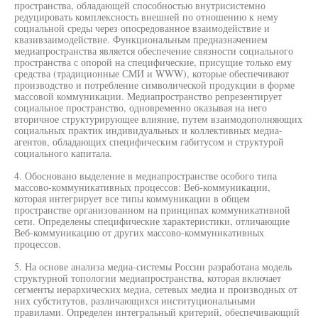
пространства, обладающей способностью внутрисистемно
редуцировать комплексность внешней по отношению к нему
социальной среды через опосредованное взаимодействие и
квазивзаимодействие. Функциональным предназначением
медиапространства является обеспечение связности социального
пространства с опорой на специфические, присущие только ему
средства (традиционные СМИ и WWW), которые обеспечивают
производство и потребление символической продукции в форме
массовой коммуникации. Медиапространство репрезентирует
социальное пространство, одновременно оказывая на него
вторичное структурирующее влияние, путем взаимодополняющих
социальных практик индивидуальных и коллективных медиа-
агентов, обладающих специфическим габитусом и структурой
социального капитала.
4. Обосновано выделение в медиапространстве особого типа
массово-коммуникативных процессов: Веб-коммуникации,
которая интегрирует все типы коммуникации в общем
пространстве организованном на принципах коммуникативной
сети. Определены специфические характеристики, отличающие
Веб-коммуникацию от других массово-коммуникативных
процессов.
5. На основе анализа медиа-системы России разработана модель
структурной топологии медиапространства, которая включает
сегменты иерархических медиа, сетевых медиа и производных от
них субститутов, различающихся институциональными
правилами. Определен интегральный критерий, обеспечивающий