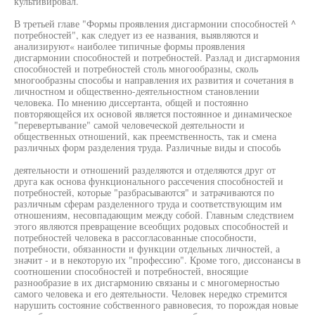
культивировал.
В третьей главе "Формы проявления дисгармонии способностей ^
потребностей", как следует из ее названия, выявляются и
анализируют« наиболее типичные формы проявления
дисгармонии способностей и потребностей. Разлад и дисгармония
способностей и потребностей столь многообразны, сколь
многообразны способы и направления их развития и сочетания в
личностном и общественно-деятельностном становлении
человека. По мнению диссертанта, общей и постоянно
повторяющейся их основой является постоянное и динамическое
"перевертывание" самой человеческой деятельности и
общественных отношений, как преемственность, так и смена
различных форм разделения труда. Различные виды и способь
деятельности и отношений разделяются и отделяются друг от
друга как основа функционального рассечения способностей и
потребностей, которые "разбрасываются" и затрачиваются по
различным сферам разделенного труда и соответствующим им
отношениям, несовпадающим между собой. Главным следствием
этого являются превращение всеобщих родовых способностей и
потребностей человека в рассогласованные способности,
потребности, обязанности и функции отдельных личностей, а
значит - и в некоторую их "профессию". Кроме того, диссонансы в
соотношении способностей и потребностей, вносящие
разнообразие в их дисгармонию связаны и с многомерностью
самого человека и его деятельности. Человек нередко стремится
нарушить состояние собственного равновесия, то порождая новые