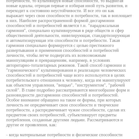
потребности, то культивируя новые способности, то выдвигая
новые идеалы, отрицая первые и избирая иной путь развития, и
переходит к состоянию неустойчивости. И все это он как
выражает через свои способности и потребности, так и воплощает
в них. Наиболее распространенной формой дисгармонии
способностей и потребностей является т.н. "парадоксальная
гармония", специально культивируемая в ряде обществ и сфер
общественной деятельности, нивелирующая, стандартизирующая
и автоматизирующая эти способности и потребности. Такая
гармония специально формируется с целью престижного
развертывания и применения способностей и потребностей
личности, чтобы легче подвергать их всевозможным
манипуляциям и превращениям, например, в условиях
авторитарно-тоталитарных режимов. Такой способ гармонии и
"гармонического" культивирования и реализации человеческих
способностей и потребностей чаще всего используется в целях
потребительского отношения к человеку, когда им манипулируют
как объектом управления, "вещью", "инструментом", "рабочей
силой". В главе подробно рассматриваются многообразие форм и
разновидности дисгармонии способностей и потребностей.
Особое внимание обращено на такие ее формы, при которых
личность не опредмечивает свои способности и творческие
потребности, а распредмечивает чужие способности, сделав их
предметом своих потребностей, субъективирует предметы
потребления, созданные другими людьми. Рассматриваются и
другие ее проявления, как:
- когда материальные потребности и физические способности