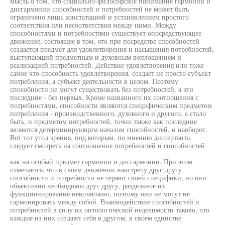
мысль о том, что социально-философское понимание гармонии и
дисгармонии способностей и потребностей не может быть
ограничено лишь констатацией и установлением простого
соответствия или несоответствия между ними. Между
способностями и потребностями существует опосредствующее
движение, состоящее в том, что при посредстве способностей
создается предмет для удовлетворения и насыщения потребностей,
выступающий предметным и духовным воплощением и
реализацией потребностей. Действие удовлетворения или тоже
самое что способность удовлетворения, создает не просто субъект
потребления, а субъект деятельности в целом. Поэтому
способности не могут существовать без потребностей, а эти
последние - без первых. Кроме названного их соотношения с
потребностями, способности являются специфическим предметом
потребления - производственного, духовного и другого, а стало
быть, и предметом потребностей, точно также как последние
являются детерминирующим началом способностей, и наоборот.
Вот тот угол зрения, под которым, по мнению диссертанта,
следует смотреть на соотношение потребностей и способностей
как на особый предмет гармонии и дисгармонии. При этом
отмечается, что в своем движении навстречу друг другу
способности и потребности не теряют своей специфики, но они
объективно необходимы друг другу, раздельное их
функционирование невозможно, поэтому они не могут не
гармонировать между собой. Взаимодействие способностей и
потребностей в силу их онтологической неделимости таково, что
каждые из них создают себя в другом, в своем единстве