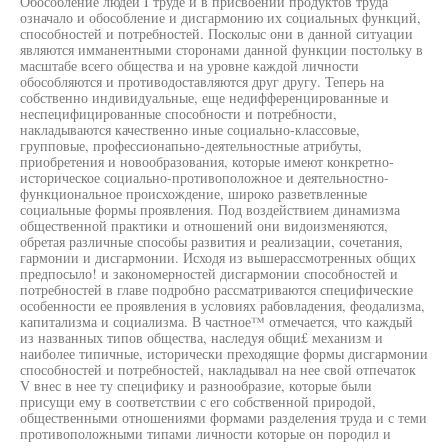
Обособление людей I труде и в присвоении продуктов труда
означало и обособление и дисгармонию их социальных функций,
способностей и потребностей. Посколыс они в данной ситуации
являются имманентными сторонами данной функции постольку в
масштабе всего общества и на уровне каждой личности
обособляются и противодоставляются друг другу. Теперь на
собственно индивидуальные, еще недифференцированные и
неспецифицированные способности и потребности,
накладываются качественно иные социально-классовые,
групповые, профессионапьно-деятельностные атрибуты,
приобретения и новообразования, которые имеют конкретно-
историческое социально-противоположное и деятельностно-
функциональное происхождение, широко разветвленные
социальные формы проявления. Под воздействием динамизма
общественной практики и отношений они видоизменяются,
обретая различные способы развития и реализации, сочетания,
гармонии и дисгармонии. Исходя из вышерассмотренных общих
предпосыло! и закономерностей дисгармонии способностей и
потребностей в главе подробно рассматриваются специфические
особенности ее проявления в условиях рабовладения, феодализма,
капитализма и социализма. В частное™ отмечается, что каждый
из названных типов общества, наследуя общи£ механизм и
наиболее типичные, исторически преходящие формы дисгармонии
способностей и потребностей, накладывал на нее свой отпечаток
V внес в нее ту специфику и разнообразие, которые были
присущи ему в соответствии с его собственной природой,
общественными отношениями формами разделения труда и с теми
противоположными типами личности которые он породил и