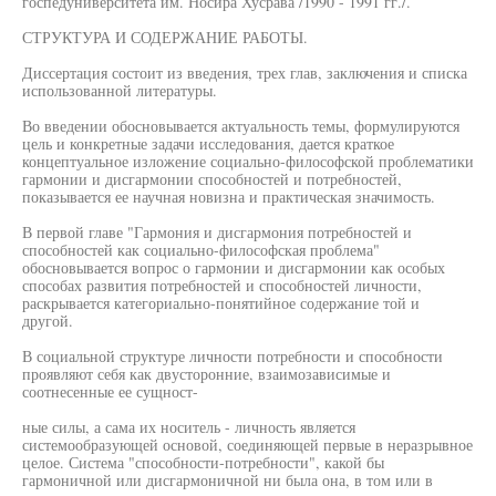
госпедуниверситета им. Носира Хусрава /1990 - 1991 гг./.
СТРУКТУРА И СОДЕРЖАНИЕ РАБОТЫ.
Диссертация состоит из введения, трех глав, заключения и списка
использованной литературы.
Во введении обосновывается актуальность темы, формулируются
цель и конкретные задачи исследования, дается краткое
концептуальное изложение социально-философской проблематики
гармонии и дисгармонии способностей и потребностей,
показывается ее научная новизна и практическая значимость.
В первой главе "Гармония и дисгармония потребностей и
способностей как социально-философская проблема"
обосновывается вопрос о гармонии и дисгармонии как особых
способах развития потребностей и способностей личности,
раскрывается категориально-понятийное содержание той и
другой.
В социальной структуре личности потребности и способности
проявляют себя как двусторонние, взаимозависимые и
соотнесенные ее сущност-
ные силы, а сама их носитель - личность является
системообразующей основой, соединяющей первые в неразрывное
целое. Система "способности-потребности", какой бы
гармоничной или дисгармоничной ни была она, в том или в