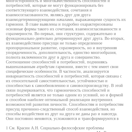
многосторонность и многокачественность способностей и
потребностей, которые не могут функционировать без
соответствующего взаимодействия, сочетания и
взаимосогласованности, являясь друг для друга
взаимодетерминирующими началами, выражающими сущность их
гармонии. В главе выявлены и подробно охарактеризованы
основные формы такого их сочетания, взаимосогласованности и
соразмерности. Во-первых, они структурно, содержательно и
функционально-деятельно детерминируют друг друга. Во-вторых,
их взаимодействию присущи не только определенное
пропорциональное развитие, соразмерность, но и внутренняя
упорядоченность, дополнительность, единство многообразия,
полнота включенности друг в друга и совершенство.
Соотношение способностей и потребностей, подчиняясь
вышеназванным атрибутам гармонии, вместе с тем имеет свои
специфические особенности. В частности, анализируется
инвариантность способностей и потребностей, которая связана с
их относительной самостоятельностью, устойчивостью и
способностью к самообновлению и самовоспроизводству. В этой
связи подчеркивается, что гармоничность способностей и
потребностей является не только одним из условий, но и формой
и способом наиболее оптимальной реализации внутренних
возможностей развития личности. Способностям и потребностям
присущ причинно-следственный способ взаимодействия, но
способы воздействия их друг на друга не даны раз и навсегда.
Они постоянно меняются, усложняются и трансформируются в
1 См. Красин А.Н. Социально-философские проблемы