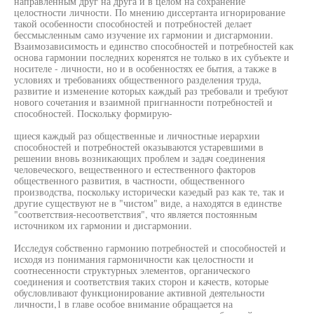
направленным друг на друга и в целом на сохранение
целостности личности. По мнению диссертанта игнорирование
такой особенности способностей и потребностей делает
бессмысленным само изучение их гармонии и дисгармонии.
Взаимозависимость и единство способностей и потребностей как
основа гармонии последних коренятся не только в их субъекте и
носителе - личности, но и в особенностях ее бытия, а также в
условиях и требованиях общественного разделения труда,
развитие и изменение которых каждый раз требовали и требуют
нового сочетания и взаимной пригнанности потребностей и
способностей. Поскольку формирую-
щиеся каждый раз общественные и личностные иерархии
способностей и потребностей оказываются устаревшими в
решении вновь возникающих проблем и задач соединения
человеческого, вещественного и естественного факторов
общественного развития, в частности, общественного
производства, поскольку исторически каэедый раз как те, так и
другие существуют не в "чистом" виде, а находятся в единстве
"соответствия-несоответствия", что является постоянным
источником их гармонии и дисгармонии.
Исследуя собственно гармонию потребностей и способностей и
исходя из понимания гармоничности как целостности и
соотнесенности структурных элементов, органического
соединения и соответствия таких сторон и качеств, которые
обусловливают функционирование активной деятельности
личности,1 в главе особое внимание обращается на