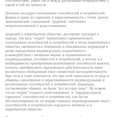
способностями, равно так и между различными потребностями у
одной и той же личности.
Детально исследуя соотношение способностей и потребностей,
формы и грани их гармонии и нерасчлененности с точки зрения
экономической, социальной, трудовой, собственно
антропологической и родо-племенных
традиций в первобытном обществе, диссертант приходит к
выводу, что весь "секрет" примитивно-гармонического
соотношения способностей и потребностей в эпоху первобытного
общества заключается в сближении и объединении индивидов в
целях преодоления индивидуально ограниченного
взаимодействия с внешним миром, в ограниченности
индивидуальных способностей и потребностей, а потому и в
необходимости приобретения коллективной способности выжить,
познать, преобразовать окружающую действительность через
коллективно-обобщенный опыт совместной жизнедеятельности.
При этом в главе отмечается, что при всей зависимости от рода и
общины, однообразии и нерасчлененности индивидуальных и
коллективных способностей и потребностей, индивиды,
составляющие общину, не были "все на одно лицо". Во всяком
случае теория "стадного нивелирования" и "парадоксальной
гармонии" способностей и потребностей, как бы ни
абсолютизировать ее, не вправе отрицать индивидуальный смысл
способностей и потребностей отдельного человека и в
первобытном обществе.