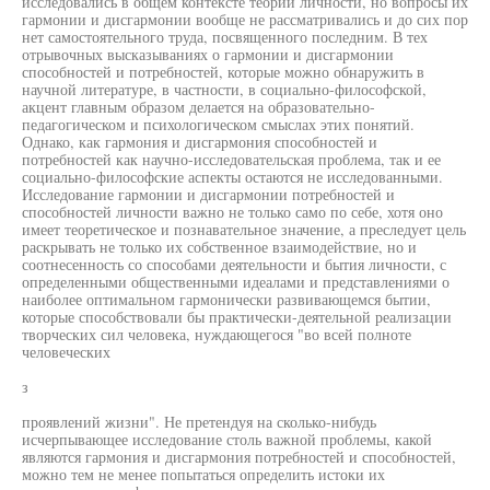
исследовались в общем контексте теории личности, но вопросы их
гармонии и дисгармонии вообще не рассматривались и до сих пор
нет самостоятельного труда, посвященного последним. В тех
отрывочных высказываниях о гармонии и дисгармонии
способностей и потребностей, которые можно обнаружить в
научной литературе, в частности, в социально-философской,
акцент главным образом делается на образовательно-
педагогическом и психологическом смыслах этих понятий.
Однако, как гармония и дисгармония способностей и
потребностей как научно-исследовательская проблема, так и ее
социально-философские аспекты остаются не исследованными.
Исследование гармонии и дисгармонии потребностей и
способностей личности важно не только само по себе, хотя оно
имеет теоретическое и познавательное значение, а преследует цель
раскрывать не только их собственное взаимодействие, но и
соотнесенность со способами деятельности и бытия личности, с
определенными общественными идеалами и представлениями о
наиболее оптимальном гармонически развивающемся бытии,
которые способствовали бы практически-деятельной реализации
творческих сил человека, нуждающегося "во всей полноте
человеческих
з
проявлений жизни". Не претендуя на сколько-нибудь
исчерпывающее исследование столь важной проблемы, какой
являются гармония и дисгармония потребностей и способностей,
можно тем не менее попытаться определить истоки их