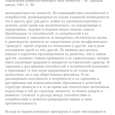
становления коммунистического типа личности. - М.: Высшая
школа, 1981,-С. 86.
жизнедеятельности личности. Во взаимодействии способностей и
потребностей, развивающемся на основе взаимной необходимости
тех и других друг для друга, всякое их противопоставление и
деление, разве кроме как аналитического, на определяющее и
определяемое, ведущее и ведомое начала лишено смысла.
Преобладание то способностей, то потребностей в их
соотношении в зависимости от конкретных обстоятельств жизни
и деятельности личности не тождественно роли метафизического
"демиурга" одной стороны по отношению к другой, как и роли
поглощения одной из них другой. По мнению диссертанта,
именно в паритетно-противоречивом их развитии, чем в любом
другом, заложено главное требование к их гармонизации, которая
имеет различные традиции и конкретно-исторический характер. И
гармония и дисгармония способностей и потребностей возникают
и принимают ту или иную направленность не только как
личностные, но и как общественные феномены. Если
рассматривать способности и потребности и их гармонию и
дисгармонию как взаимозависимые образования в целостной
структуре личности и в то же время как относительно автономные
подсистемы в той же структуре личности, то можно увидеть и
моменты "согласия" и разлада между способностями и
потребностями и моменты превращения первых в свою
противоположность.
Исходя из вышеизложенных принципов в главе обосновывается