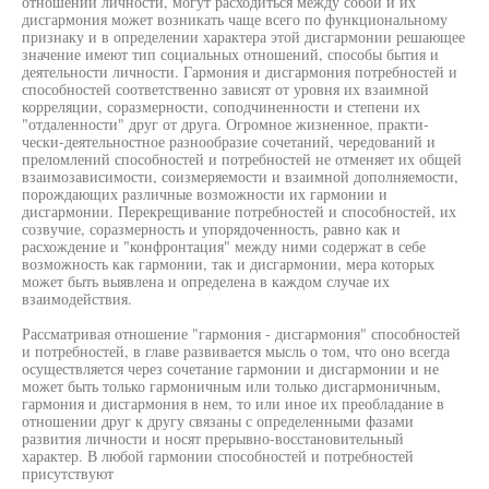
отношений личности, могут расходиться между собой и их
дисгармония может возникать чаще всего по функциональному
признаку и в определении характера этой дисгармонии решающее
значение имеют тип социальных отношений, способы бытия и
деятельности личности. Гармония и дисгармония потребностей и
способностей соответственно зависят от уровня их взаимной
корреляции, соразмерности, соподчиненности и степени их
"отдаленности" друг от друга. Огромное жизненное, практи-
чески-деятельностное разнообразие сочетаний, чередований и
преломлений способностей и потребностей не отменяет их общей
взаимозависимости, соизмеряемости и взаимной дополняемости,
порождающих различные возможности их гармонии и
дисгармонии. Перекрещивание потребностей и способностей, их
созвучие, соразмерность и упорядоченность, равно как и
расхождение и "конфронтация" между ними содержат в себе
возможность как гармонии, так и дисгармонии, мера которых
может быть выявлена и определена в каждом случае их
взаимодействия.
Рассматривая отношение "гармония - дисгармония" способностей
и потребностей, в главе развивается мысль о том, что оно всегда
осуществляется через сочетание гармонии и дисгармонии и не
может быть только гармоничным или только дисгармоничным,
гармония и дисгармония в нем, то или иное их преобладание в
отношении друг к другу связаны с определенными фазами
развития личности и носят прерывно-восстановительный
характер. В любой гармонии способностей и потребностей
присутствуют