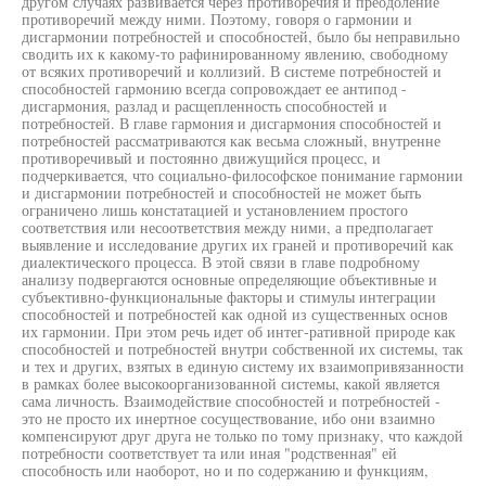
другом случаях развивается через противоречия и преодоление
противоречий между ними. Поэтому, говоря о гармонии и
дисгармонии потребностей и способностей, было бы неправильно
сводить их к какому-то рафинированному явлению, свободному
от всяких противоречий и коллизий. В системе потребностей и
способностей гармонию всегда сопровождает ее антипод -
дисгармония, разлад и расщепленность способностей и
потребностей. В главе гармония и дисгармония способностей и
потребностей рассматриваются как весьма сложный, внутренне
противоречивый и постоянно движущийся процесс, и
подчеркивается, что социально-философское понимание гармонии
и дисгармонии потребностей и способностей не может быть
ограничено лишь констатацией и установлением простого
соответствия или несоответствия между ними, а предполагает
выявление и исследование других их граней и противоречий как
диалектического процесса. В этой связи в главе подробному
анализу подвергаются основные определяющие объективные и
субъективно-функциональные факторы и стимулы интеграции
способностей и потребностей как одной из существенных основ
их гармонии. При этом речь идет об интег-ративной природе как
способностей и потребностей внутри собственной их системы, так
и тех и других, взятых в единую систему их взаимопривязанности
в рамках более высокоорганизованной системы, какой является
сама личность. Взаимодействие способностей и потребностей -
это не просто их инертное сосуществование, ибо они взаимно
компенсируют друг друга не только по тому признаку, что каждой
потребности соответствует та или иная "родственная" ей
способность или наоборот, но и по содержанию и функциям,