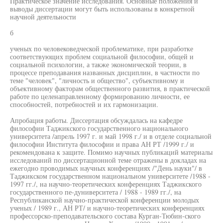
Практическое значение исследования. Основные положения и
выводы диссертации могут быть использованы в конкретной
научной деятельности
б
ученых по человековедческой проблематике, при разработке
соответствующих проблем социальной философии, общей и
социальной психологии, а также экономической теории, в
процессе преподавания названных дисциплин, в частности по
теме "человек", "личность и общество", субъективному и
объективному факторам общественного развития, в практической
работе по целенаправленному формированию личности, ее
способностей, потребностей и их гармонизации.
Апробация работы. Диссертация обсуждалась на кафедре
философии Таджикского государственного национального
университета /апрель 1997 г. и май 1998 г./ и в отделе социальной
философии Института философии и права АН РТ /1999 г./ и
рекомендована к защите. Помимо научных публикаций материалы
исследований по диссертационной теме отражены в докладах на
ежегодно проводимых научных конференциях /"День науки"/ в
Таджикском государственном национальном университете /1988 -
1997 гг./, на научно-теоретических конференциях Таджикского
государственного пе-дуниверситета / 1988 - 1989 гг./, на
Республиканской научно-практической конференции молодых
ученых / 1989 г., АН РТ/ и научно-теоретических конференциях
профессорско-преподавательского состава Курган-Тюбин-ского