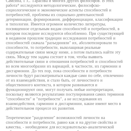
Самсина, Г.С. Тарасова и многих других философов. В этих
работа* исследуются методологические, философско-
социологические и экономические аспекты способностей и
потребностей, проблемы их социально-деятельностной
детерминации, формирования, дифференциации, классификации
и типологии. Имеется огромное количество литературы,
посвященное отдельным видам способностей и потребностей, в
котором последние исследуются обособленно. При существующей
в недавном прошлом традиции исследования потребностей и
способностей сначала "разъединяли" их, абсолютизировали то
способности, то потребности, выхолащивая реальные
содержательные связи между ними, а потом пытались найти эту
связь. Между тем задача состоит в том, чтобы выявить
действительные связи и отношения потребностей и способностей
во всем многообразии их вариаций, в частности, их гармонии и
дисгармонии. До тех пор, пока способности и потребности
личности будут рассматриваться каждые сами по себе, отвлеченно
от их взаимодействия, и стало быть, от личностного и
общественного контекста, в котором развиваются и
функционируют они, могут получать любые интерпретации,
поскольку являются результатами постулирования самих терминов
"способности" и "потребности", а не исследования их
взаимодействия, гармонии и дисгармонии, какие имеют место в
действительном процессе их развития.
Теоретическое "разделение" возможностей личности на
способности и потребности, равно как и на другие свойства и
качества, - необходимое для исследовательско-аналитической