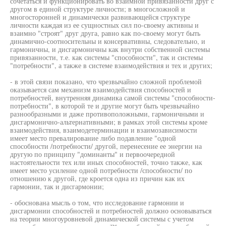
сочетаться и функционировать во взаимной привязанности друг с
другом в единой структуре личности; в многосложной и
многосторонней и динамически развивающейся структуре
личности каждая из ее сущностных сил по-своему активны и
взаимно "строят" друг друга, равно как по-своему могут быть
динамично-соотносительны и консервативны, следовательно, и
гармоничны, и дисгармоничны как внутри собственной системы
привязанности, т.е. как системы "способности", так и системы
"потребности", а также в системе взаимодействия и тех и других;
- в этой связи показано, что чрезвычайно сложной проблемой
оказывается сам механизм взаимодействия способностей и
потребностей, внутренняя динамика самой системы "способности-
потребности", в которой те и другие могут быть чрезвычайно
разнообразными и даже противоположными, гармоничными и
дисгармонично-альтернативными; в рамках этой системы кроме
взаимодействия, взаимодетерминации и взаимозависимости
имеет место превалирование либо подавление "одной
способности /потребности/ другой, перенесение ее энергии на
другую по принципу "доминанты" и первоочередной
настоятельности тех или иных способностей, точно также, как
имеет место усиление одной потребности /способности/ по
отношению к другой, где кроется одна из причин как их
гармонии, так и дисгармонии;
- обоснована мысль о том, что исследование гармонии и
дисгармонии способностей и потребностей должно основываться
на теории многоуровневой динамической системы с учетом