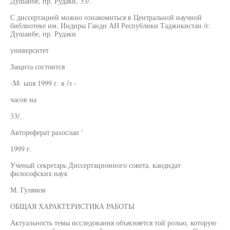
Душанбе, пр. Рудаки, 33/.
С диссертацией можно ознакомиться в Центральной научной
библиотеке им. Индиры Ганди АН Республики Таджикистан /г.
Душанбе, пр. Рудаки
университет
Защита состоится
-М- ьшя 1999 г. в /з -
часов на
33/.
Автореферат разослан '
1999 г.
Ученый секретарь Диссертационного совета, кандидат
философских наук
М. Гулямов
ОБЩАЯ ХАРАКТЕРИСТИКА РАБОТЫ
Актуальность темы исследования объясняется той ролью, которую