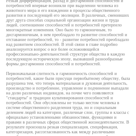
Резкая дифференциация, разлад и дисгармония способностей и
потребностей впервые возникли при выделении человека из
животного мира и его вхождении в процессы общественного
развития и последующей его эволюции. В различных, сменивших
друг друга способах социальной организации жизни и труда
людей, соотношение способностей и потребностей претерпело
многократные изменения. Оно было то гармоничным, то
дисгармоничным, в нем преобладало то развитие способностей и
отставание потребностей, то - развитие потребностей преобладало
над развитием способностей. В этой связи в главе подробно
анализируется вопрос о все более осложняющейся
профессионапьно-деятельностной структуре общества в каждую
последующую историческую эпоху, вызвавший разнообразные
формы дисгармонии способностей и потребностей.
Первоначальная слитность и гармоничность способностей и
потребностей, какие были присущи первобытному обществу, была
разрушена тем, что теперь материальная и духовная деятельность,
производство и потребление, управление и подчинение выпадали
на долю различных индивидов, на почве чего появляются
"стандарты" и традиции культивирования способностей и
потребностей. Они обусловлены не только местом человека в
системе общественного разделения труда, но и социальным
делением людей на категории, различные слои, группы и классы с
официально установленными обязанностями, функциями и
правами в различных сферах общественной жизнедеятельности. В
результате произошла резкая специализация, спецификация,
категоризация, рассогласованность как между различными