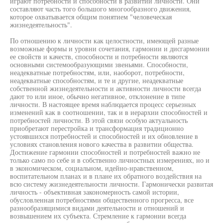
играют потребности и способности в развитии личности. Они
составляют часть того большого многообразного движения,
которое охватывается общим понятием "человеческая
жизнедеятельность".
По отношению к личности как целостности, имеющей разные
возможные формы и уровни сочетания, гармонии и дисгармонии
ее свойств и качеств, способности и потребности являются
основными системообразующими звеньями. Способности,
неадекватные потребностям, или, наоборот, потребности,
неадекватные способностям, и те и другие, неадекватные
собственной жизнедеятельности и активности личности всегда
дают то или иное, обычно негативное, отклонение в типе
личности. В настоящее время наблюдается процесс серьезных
изменений как в соотношении, так и в иерархии способностей и
потребностей личности. В этой связи особую актуальность
приобретают перестройка и трансформация традиционно
устоявшихся потребностей и способностей и их обновление в
условиях становления нового качества в развитии общества.
Достижение гармонии способностей и потребностей важно не
только само по себе и в собственно личностных измерениях, но и
в экономическом, социальном, идейно-нравственном,
воспитательном планах и в плане их обратного воздействия на
всю систему жизнедеятельности личности. Гармонически развитая
личность - объективная закономерность самой истории,
обусловленная потребностями общественного прогресса, все
разнообразящимися видами деятельности и отношений и
возвышением их субъекта. Стремление к гармонии всегда