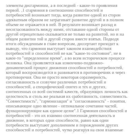
элементы дисгармонии, а в последней - какие-то проявления
первой. ,1 сгармония в соотношении способностей и
потребностей возникает тогда, когда развитие одной из сторон
адекватным образом не затрагивает развитие другой и в полном
объеме не отражается в ней. В результате возникает разлад и
несогласованность между ними, отставание одной стороны от
другой отрицательно сказывается не только на развитой, но и на
общем развитии той и другой сторон вместе взятых. Подводя
итоги обсужденным в главе вопросам, диссертант приходит к
выводу, что гармония выступает законом взаимодействия
потребностей и способностей не как "какое-то состояние", не в
какое-то "определенное время", а во всем историческом процессе
человека. Она проявляется как изменчиво-подвижно-
динамический процесс движения способностей и потребностей,
который воспроизводится и развивается в противоречиях и через
противоречия. Она не просто некоторая соразмерность,
согласованность и созвучие различных потребностей и
способностей, а специфический синтез и тех и других,
соотнесенных со всей системой качеств, образующих личность как
целостность и столь же реальная их сработанность, совместимость.
"Совместимость", "гармонизация" и "согласованность" - понятия,
описывающие одно явление - оптимальное сочетание частей,
функционирующие как единое целое".1 Гармония способностей и
потребностей - это их взаимно соотнесенная деятельность и
движение, в которых одни способности, равно как одни
потребности выступают дополнением и порождением других
способностей и потребностей, чутко реагируя на свои взаимные