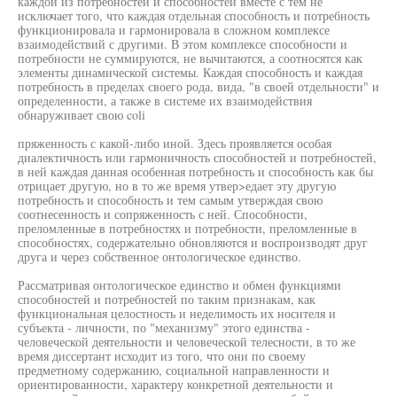
каждой из потребностей и способностей вместе с тем не
исключает того, что каждая отдельная способность и потребность
функционировала и гармонировала в сложном комплексе
взаимодействий с другими. В этом комплексе способности и
потребности не суммируются, не вычитаются, а соотносятся как
элементы динамической системы. Каждая способность и каждая
потребность в пределах своего рода, вида, "в своей отдельности" и
определенности, а также в системе их взаимодействия
обнаруживает свою coli
пряженность с какой-либо иной. Здесь проявляется особая
диалектичность или гармоничность способностей и потребностей,
в ней каждая данная особенная потребность и способность как бы
отрицает другую, но в то же время утвер>едает эту другую
потребность и способность и тем самым утверждая свою
соотнесенность и сопряженность с ней. Способности,
преломленные в потребностях и потребности, преломленные в
способностях, содержательно обновляются и воспроизводят друг
друга и через собственное онтологическое единство.
Рассматривая онтологическое единство и обмен функциями
способностей и потребностей по таким признакам, как
функциональная целостность и неделимость их носителя и
субъекта - личности, по "механизму" этого единства -
человеческой деятельности и человеческой телесности, в то же
время диссертант исходит из того, что они по своему
предметному содержанию, социальной направленности и
ориентированности, характеру конкретной деятельности и