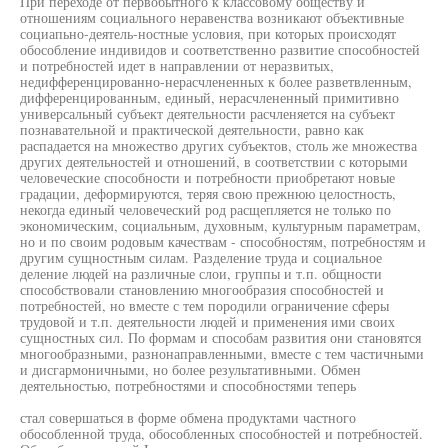
При переходе от первобытного к классовому обществу и
отношениям социального неравенства возникают объективные
социапьно-деятель-ностные условия, при которых происходят
обособление индивидов и соответственно развитие способностей
и потребностей идет в направлении от неразвитых,
недифференцированно-нерасчлененных к более разветвленным,
дифференцированным, единый, нерасчлененный примитивно
универсальный субъект деятельности расчленяется на субъект
познавательной и практической деятельности, равно как
распадается на множество других субъектов, столь же множества
других деятельностей и отношений, в соответствии с которыми
человеческие способности и потребности приобретают новые
градации, деформируются, теряя свою прежнюю целостность,
некогда единый человеческий род расщепляется не только по
экономическим, социальным, духовным, культурным параметрам,
но и по своим родовым качествам - способностям, потребностям и
другим сущностным силам. Разделение труда и социальное
деление людей на различные слои, группы и т.п. общности
способствовали становлению многообразия способностей и
потребностей, но вместе с тем породили ограничение сферы
трудовой и т.п. деятельности людей и применения ими своих
сущностных сил. По формам и способам развития они становятся
многообразными, разнонаправленными, вместе с тем частичными
и дисгармоничными, но более результативными. Обмен
деятельностью, потребностями и способностями теперь
стал совершаться в форме обмена продуктами частного
обособленной труда, обособленных способностей и потребностей.