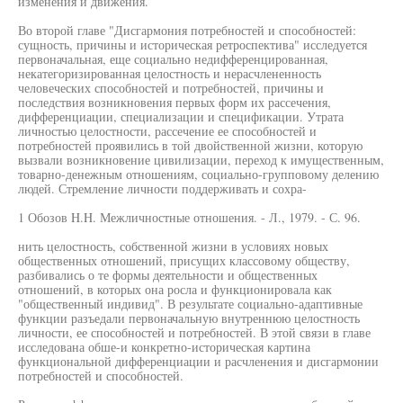
изменения и движения.
Во второй главе "Дисгармония потребностей и способностей:
сущность, причины и историческая ретроспектива" исследуется
первоначальная, еще социально недифференцированная,
некатегоризированная целостность и нерасчлененность
человеческих способностей и потребностей, причины и
последствия возникновения первых форм их рассечения,
дифференциации, специализации и спецификации. Утрата
личностью целостности, рассечение ее способностей и
потребностей проявились в той двойственной жизни, которую
вызвали возникновение цивилизации, переход к имущественным,
товарно-денежным отношениям, социально-групповому делению
людей. Стремление личности поддерживать и сохра-
1 Обозов H.H. Межличностные отношения. - Л., 1979. - С. 96.
нить целостность, собственной жизни в условиях новых
общественных отношений, присущих классовому обществу,
разбивались о те формы деятельности и общественных
отношений, в которых она росла и функционировала как
"общественный индивид". В результате социально-адаптивные
функции разъедали первоначальную внутреннюю целостность
личности, ее способностей и потребностей. В этой связи в главе
исследована обше-и конкретно-историческая картина
функциональной дифференциации и расчленения и дисгармонии
потребностей и способностей.