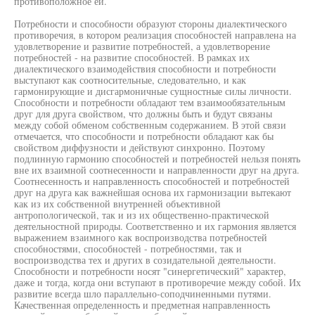
противоположное ей.
Потребности и способности образуют стороны диалектического
противоречия, в котором реализация способностей направлена на
удовлетворение и развитие потребностей, а удовлетворение
потребностей - на развитие способностей. В рамках их
диалектического взаимодействия способности и потребности
выступают как соотносительные, следовательно, и как
гармонирующие и дисгармоничные сущностные силы личности.
Способности и потребности обладают тем взаимообязательным
друг для друга свойством, что должны быть и будут связаны
между собой обменом собственным содержанием. В этой связи
отмечается, что способности и потребности обладают как бы
свойством диффузности и действуют синхронно. Поэтому
подлинную гармонию способностей и потребностей нельзя понять
вне их взаимной соотнесенности и направленности друг на друга.
Соотнесенность и направленность способностей и потребностей
друг на друга как важнейшая основа их гармонизации вытекают
как из их собственной внутренней объективной
антропологической, так и из их общественно-практической
деятельностной природы. Соответственно и их гармония является
выражением взаимного как воспроизводства потребностей
способностями, способностей - потребностями, так и
воспроизводства тех и других в созидательной деятельности.
Способности и потребности носят "синергетический" характер,
даже и тогда, когда они вступают в противоречие между собой. Их
развитие всегда шло параллельно-соподчиненными путями.
Качественная определенность и предметная направленность