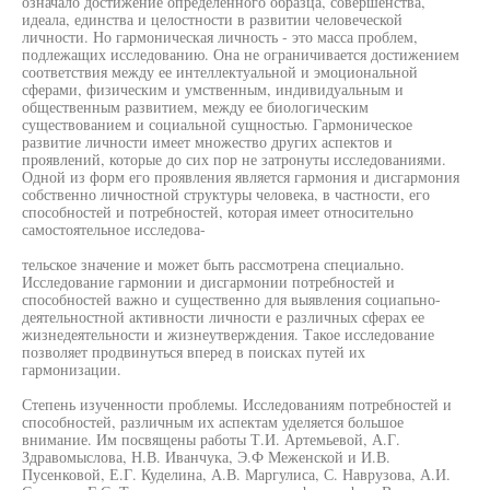
означало достижение определенного образца, совершенства,
идеала, единства и целостности в развитии человеческой
личности. Но гармоническая личность - это масса проблем,
подлежащих исследованию. Она не ограничивается достижением
соответствия между ее интеллектуальной и эмоциональной
сферами, физическим и умственным, индивидуальным и
общественным развитием, между ее биологическим
существованием и социальной сущностью. Гармоническое
развитие личности имеет множество других аспектов и
проявлений, которые до сих пор не затронуты исследованиями.
Одной из форм его проявления является гармония и дисгармония
собственно личностной структуры человека, в частности, его
способностей и потребностей, которая имеет относительно
самостоятельное исследова-
тельское значение и может быть рассмотрена специально.
Исследование гармонии и дисгармонии потребностей и
способностей важно и существенно для выявления социапьно-
деятельностной активности личности е различных сферах ее
жизнедеятельности и жизнеутверждения. Такое исследование
позволяет продвинуться вперед в поисках путей их
гармонизации.
Степень изученности проблемы. Исследованиям потребностей и
способностей, различным их аспектам уделяется большое
внимание. Им посвящены работы Т.И. Артемьевой, А.Г.
Здравомыслова, Н.В. Иванчука, Э.Ф Меженской и И.В.
Пусенковой, Е.Г. Куделина, А.В. Маргулиса, С. Наврузова, А.И.