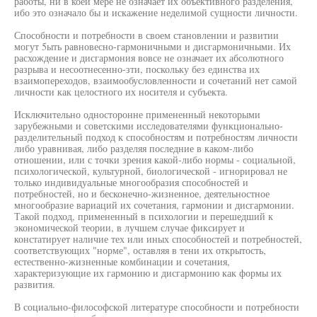
работы, ни в коей мере не означает их объективного разделения,
ибо это означало бы и искажение неделимой сущности личности.
Способности и потребности в своем становлении и развитии
могут 5ыть равновесно-гармоничными и дисгармоничными. Их
расхождение и дисгармония вовсе не означает их абсолютного
разрыва и несоотнесенно-зти, поскольку без единства их
взаимопереходов, взаимообусловленности и сочетаний нет самой
личности как целостного их носителя и субъекта.
Исключительно односторонне примененный некоторыми
зарубежными и советскими исследователями функционально-
разделительный подход к способностям и потребностям личности
либо уравнивая, либо разделяя последние в каком-либо
отношении, или с точки зрения какой-либо нормы - социальной,
психологической, культурной, биологической - игнорировал не
только индивидуальные многообразия способностей и
потребностей, но и бесконечно-жизненное, деятельностное
многообразие вариаций их сочетания, гармонии и дисгармонии.
Такой подход, примененный в психологии и перешедший к
экономической теории, в лучшем случае фиксирует и
констатирует наличие тех или иных способностей и потребностей,
соответствующих "норме", оставляя в тени их открытость,
естественно-жизненные комбинации и сочетания,
характеризующие их гармонию и дисгармонию как формы их
развития.
В социально-философской литературе способности и потребности