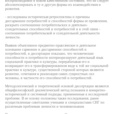
воспроизводимое в новом качественном состоянии, что не следует
абсолютизировать и ту и другую формы их взаимодействия и
развития;
- исследованы историческая ретроспектива и причины
дисгармонии потребностей и способностей формы ее проявления,
раскрыто соотношение потребительских и деятельно-
созидительных способностей и потребностей и в этой связи -
соотношение потребительской и созидательной деятельности
личности.
Выявив объективное предметно-пракгаческое и деятельное
основание гармонии и дисгармонии способностей и
потребностей, в диссертации показано, что человеческие
способности и потребности интериоризируют деятельный язык
социальной практики и культуры, перерабатывая его и
возвращают его в трансформированном виде к той же социальной
практике и культуре, существенной стороной которых являются
развитие, сочетания и реализация самих сущностных сил
человека, в частности его способностей и потребностей.
Методологической и теоретической основой диссертации являются
общефилософский диалектический метод познания и конкретно-
исторический и системный подходы, примененные к исследуемой
проблеме. В ее основу положены также исследования, ранее
осуществленные советскими учеными и специалистами СНГ по
различным проблемам личности и человекознания.