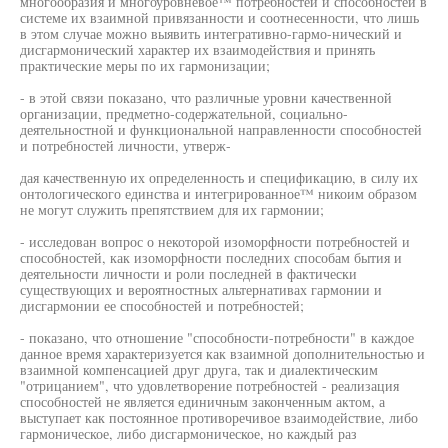
многообразия и многоуровневое™ потребностей и способностей в
системе их взаимной привязанности и соотнесенности, что лишь
в этом случае можно выявить интегративно-гармо-нический и
дисгармонический характер их взаимодействия и принять
практические меры по их гармонизации;
- в этой связи показано, что различные уровни качественной
организации, предметно-содержательной, социально-
деятельностной и функциональной направленности способностей
и потребностей личности, утверж-
дая качественную их определенность и спецификацию, в силу их
онтологического единства и интегрированное™ никоим образом
не могут служить препятствием для их гармонии;
- исследован вопрос о некоторой изоморфности потребностей и
способностей, как изоморфности последних способам бытия и
деятельности личности и роли последней в фактически
существующих и вероятностных альтернативах гармонии и
дисгармонии ее способностей и потребностей;
- показано, что отношение "способности-потребности" в каждое
данное время характеризуется как взаимной дополнительностью и
взаимной компенсацией друг друга, так и диалектическим
"отрицанием", что удовлетворение потребностей - реализация
способностей не является единичным законченным актом, а
выступает как постоянное противоречивое взаимодействие, либо
гармоническое, либо дисгармоническое, но каждый раз