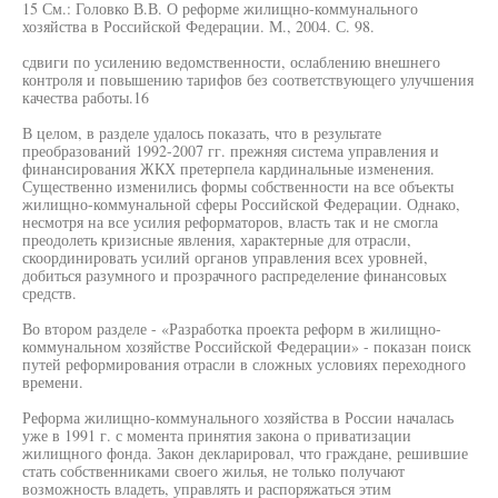
15 См.: Головко В.В. О реформе жилищно-коммунального
хозяйства в Российской Федерации. М., 2004. С. 98.
сдвиги по усилению ведомственности, ослаблению внешнего
контроля и повышению тарифов без соответствующего улучшения
качества работы.16
В целом, в разделе удалось показать, что в результате
преобразований 1992-2007 гг. прежняя система управления и
финансирования ЖКХ претерпела кардинальные изменения.
Существенно изменились формы собственности на все объекты
жилищно-коммунальной сферы Российской Федерации. Однако,
несмотря на все усилия реформаторов, власть так и не смогла
преодолеть кризисные явления, характерные для отрасли,
скоординировать усилий органов управления всех уровней,
добиться разумного и прозрачного распределение финансовых
средств.
Во втором разделе - «Разработка проекта реформ в жилищно-
коммунальном хозяйстве Российской Федерации» - показан поиск
путей реформирования отрасли в сложных условиях переходного
времени.
Реформа жилищно-коммунального хозяйства в России началась
уже в 1991 г. с момента принятия закона о приватизации
жилищного фонда. Закон декларировал, что граждане, решившие
стать собственниками своего жилья, не только получают
возможность владеть, управлять и распоряжаться этим