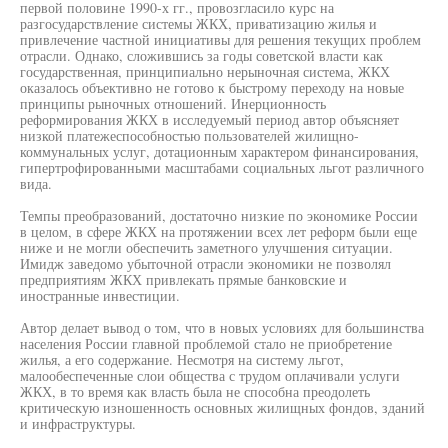
первой половине 1990-х гг., провозгласило курс на
разгосударствление системы ЖКХ, приватизацию жилья и
привлечение частной инициативы для решения текущих проблем
отрасли. Однако, сложившись за годы советской власти как
государственная, принципиально нерыночная система, ЖКХ
оказалось объективно не готово к быстрому переходу на новые
принципы рыночных отношений. Инерционность
реформирования ЖКХ в исследуемый период автор объясняет
низкой платежеспособностью пользователей жилищно-
коммунальных услуг, дотационным характером финансирования,
гипертрофированными масштабами социальных льгот различного
вида.
Темпы преобразований, достаточно низкие по экономике России
в целом, в сфере ЖКХ на протяжении всех лет реформ были еще
ниже и не могли обеспечить заметного улучшения ситуации.
Имидж заведомо убыточной отрасли экономики не позволял
предприятиям ЖКХ привлекать прямые банковские и
иностранные инвестиции.
Автор делает вывод о том, что в новых условиях для большинства
населения России главной проблемой стало не приобретение
жилья, а его содержание. Несмотря на систему льгот,
малообеспеченные слои общества с трудом оплачивали услуги
ЖКХ, в то время как власть была не способна преодолеть
критическую изношенность основных жилищных фондов, зданий
и инфраструктуры.