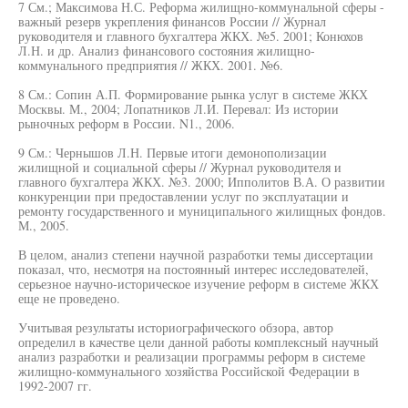
7 См.; Максимова Н.С. Реформа жилищно-коммунальной сферы -
важный резерв укрепления финансов России // Журнал
руководителя и главного бухгалтера ЖКХ. №5. 2001; Конюхов
Л.Н. и др. Анализ финансового состояния жилищно-
коммунального предприятия // ЖКХ. 2001. №6.
8 См.: Сопин А.П. Формирование рынка услуг в системе ЖКХ
Москвы. М., 2004; Лопатников Л.И. Перевал: Из истории
рыночных реформ в России. N1., 2006.
9 См.: Чернышов Л.Н. Первые итоги демонополизации
жилищной и социальной сферы // Журнал руководителя и
главного бухгалтера ЖКХ. №3. 2000; Ипполитов В.А. О развитии
конкуренции при предоставлении услуг по эксплуатации и
ремонту государственного и муниципального жилищных фондов.
М., 2005.
В целом, анализ степени научной разработки темы диссертации
показал, что, несмотря на постоянный интерес исследователей,
серьезное научно-историческое изучение реформ в системе ЖКХ
еще не проведено.
Учитывая результаты историографического обзора, автор
определил в качестве цели данной работы комплексный научный
анализ разработки и реализации программы реформ в системе
жилищно-коммунального хозяйства Российской Федерации в
1992-2007 гг.