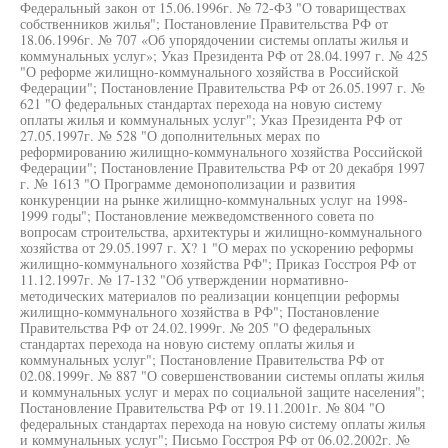
Федеральный закон от 15.06.1996г. № 72-ФЗ "О товариществах
собственников жилья"; Постановление Правительства РФ от
18.06.1996г. № 707 «Об упорядочении системы оплаты жилья и
коммунальных услуг»; Указ Президента РФ от 28.04.1997 г. № 425
"О реформе жилищно-коммунального хозяйства в Российской
Федерации"; Постановление Правительства РФ от 26.05.1997 г. №
621 "О федеральных стандартах перехода на новую систему
оплаты жилья и коммунальных услуг"; Указ Президента РФ от
27.05.1997г. № 528 "О дополнительных мерах по
реформированию жилищно-коммунального хозяйства Российской
Федерации"; Постановление Правительства РФ от 20 декабря 1997
г. № 1613 "О Программе демонополизации и развития
конкуренции на рынке жилищно-коммунальных услуг на 1998-
1999 годы"; Постановление межведомственного совета по
вопросам строительства, архитектуры и жилищно-коммунального
хозяйства от 29.05.1997 г. X? 1 "О мерах по ускорению реформы
жилищно-коммунального хозяйства РФ"; Приказ Госстроя РФ от
11.12.1997г. № 17-132 "Об утверждении нормативно-
методических материалов по реализации концепции реформы
жилищно-коммунального хозяйства в РФ"; Постановление
Правительства РФ от 24.02.1999г. № 205 "О федеральных
стандартах перехода на новую систему оплаты жилья и
коммунальных услуг"; Постановление Правительства РФ от
02.08.1999г. № 887 "О совершенствовании системы оплаты жилья
и коммунальных услуг и мерах по социальной защите населения";
Постановление Правительства РФ от 19.11.2001г. № 804 "О
федеральных стандартах перехода на новую систему оплаты жилья
и коммунальных услуг"; Письмо Госстроя РФ от 06.02.2002г. №