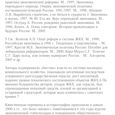
практика экономической реформы. М., 1995; Экономика
переходного периода. Очерки экономической политики
посткоммунистической России. 1991-1997. М., 1998; Абалкин
Л.И. Выработать стратегию, а не биться в судорогах // Экономика
и жизнь. 1997. № 40; Его же. Курс переходной экономики. М.,
1997; Ослунд А. Россия: рождение рыночной экономики. М.,
1996; Бунич. А. Осень олигархов. История приватизации и
будущее России. М., 2005.
5 См.: Колесов А.П. Опыт реформ в системе ЖКХ. М., 1999;
Российская экономика в 1996 г. Тенденции и перспективы. - М.,
1997; Кругов М.Б. Экономическая политика России: Пособие для
либеральных реформаторов. М., 2000; Кара-Мурза С.Г. Телегин
С.Г. Царь-холод, или почему вымерзает Россия. - М.: Алгоритм,
2003 и др.
Авторы подчеркивали «бегство» власти из системы жилищно-
коммунального хозяйства, показывали негативные последствия
ускоренного разгосударствеления отрасли, рост неплатежей,
падение уровня технического оослуживания объектов ЖКХ.6 По
мнению большинства авторов, упадок ЖКХ, как отрасли, был
спровоцирован нехваткой средств, плохой ее организацией и
устаревшей структурой, которые мало изменились с советских
времен.7
Качественные перемены в историографии произошли в начале
2000-х гг., что было связано с наметившимся в эти годы курсом
экономической стабилизации и повышением общественного