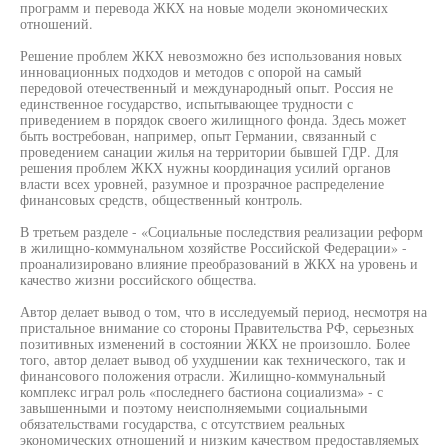
программ и перевода ЖКХ на новые модели экономических
отношений.
Решение проблем ЖКХ невозможно без использования новых
инновационных подходов и методов с опорой на самый
передовой отечественный и международный опыт. Россия не
единственное государство, испытывающее трудности с
приведением в порядок своего жилищного фонда. Здесь может
быть востребован, например, опыт Германии, связанный с
проведением санации жилья на территории бывшей ГДР. Для
решения проблем ЖКХ нужны координация усилий органов
власти всех уровней, разумное и прозрачное распределение
финансовых средств, общественный контроль.
В третьем разделе - «Социальные последствия реализации реформ
в жилищно-коммунальном хозяйстве Российской Федерации» -
проанализировано влияние преобразований в ЖКХ на уровень и
качество жизни российского общества.
Автор делает вывод о том, что в исследуемый период, несмотря на
пристальное внимание со стороны Правительства РФ, серьезных
позитивных изменений в состоянии ЖКХ не произошло. Более
того, автор делает вывод об ухудшении как технического, так и
финансового положения отрасли. Жилищно-коммунальный
комплекс играл роль «последнего бастиона социализма» - с
завышенными и поэтому неисполняемыми социальными
обязательствами государства, с отсутствием реальных
экономических отношений и низким качеством предоставляемых