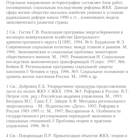
Отдельное направление историографии составляет блок работ,
посвященных социальным последствиям реформы ЖКХ. Данная
сфера жизни общества оказалась наиболее уязвима в условиях
радикальных реформ начала 1990-х гг., изменивших модель
экономического развития страны.
2 См.: Гостев Г.В. Реализация программы энергосбережения в
жилищно-коммунальном хозяйстве Центрального
административного округа Ц ОНС. 1994. № 6; Бурджалов Ф.Э.
Современная социальная политика: между планом и рынком. М,
1996; Экономические и социальные проблемы: мониторинг
общественного мнения. М., 1995; Рнмашевская Н. Социальные
последствия экономических трансформаций //Социс. 1997. №6;
Бобков В. Региональные программы социальной защиты
населения // Человек и труд. 1996. №5; Социальное положение и
уровень жизни населения России. М., 1998 и др.
1 См.: Добровец Е.Б. Упорядочение процедуры предоставления
льгот по оплате ЖКУ // ЖКХ. 1994. №3; Реформы в России. В.Т.
Петров (отв. ред.) Российская академия управления. М., 1993;
Беседина М.С. Гашо Е.Г. Зайцев А.Ф. Методика регионального
энергоанализа. - М.: Издательство «Дело», 1992; Реформы в
России 1985-1995 гг. М., 1997; Виссарионов А. Особенности
государственного регулирования переходной экономики и
социальных отношений // Проблемы теории и практики
управления. 1996. № 6.
4 См.: Поварницын П.Р. Приватизация объектов ЖКХ: теория и