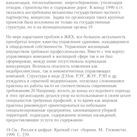
канализация, теплоснабжение, энергосбережение, утилизация
отходов, строительство и содержание дорог. К концу 1990-х гг.
оказались востребованы механизмы государственно-частного
партнерства, концессии. Задача по организации таких крупных
проектов была возложена не только на государственные
структуры, но и на муниципальные органы.19
По мере нарастания проблем в ЖКХ, все большую актуальность
приобретал вопрос качества управления зданиями, находящимися
в общедолевой собственности. Управление жилищным
имуществом требовало профессионализма. Вместе с тем корпус
управляющих компаний в жилищной сфере так и не был
сформирован, между ними отсутствовала нормальная
конкуренция. Возникла опасность появления как
недобросовестных, так и некомпетентных управляющих
компаний. Структуры в виде ДЭЗов, РЭУ, ЖЭУ, РЭП и др.
нуждались в серьезной модернизации, поскольку сложившаяся
практика их работы часто не соответствовала современным
требованиям.20 Например, вплоть до конца исследуемого периода
в этих организациях делался упор на использование в своем штате
специалистов требуемых профилей, в то время как мировая
практика рекомендует ориентироваться на небольшие
специализированные предприятия, занимающиеся уборкой
территорий, подъездов, содержанием зеленых насаждений,
предоставляющие услуги по содержанию
18 См.: Россия в цифрах: Краткий стат. сборник. М.: Госкомстат,
1999. С. 239.