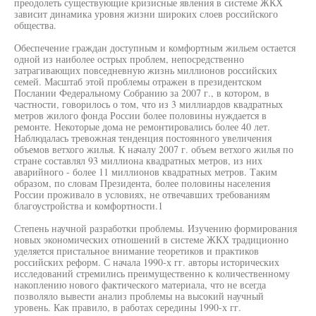
преодолеть существующие кризисные явления в системе ЖКХ
зависит динамика уровня жизни широких слоев российского
общества.
Обеспечение граждан доступным и комфортным жильем остается
одной из наиболее острых проблем, непосредственно
затрагивающих повседневную жизнь миллионов российских
семей. Масштаб этой проблемы отражен в президентском
Послании Федеральному Собранию за 2007 г., в котором, в
частности, говорилось о том, что из 3 миллиардов квадратных
метров жилого фонда России более половины нуждается в
ремонте. Некоторые дома не ремонтировались более 40 лет.
Наблюдалась тревожная тенденция постоянного увеличения
объемов ветхого жилья. К началу 2007 г. объем ветхого жилья по
стране составлял 93 миллиона квадратных метров, из них
аварийного - более 11 миллионов квадратных метров. Таким
образом, по словам Президента, более половины населения
России проживало в условиях, не отвечавших требованиям
благоустройства и комфортности.1
Степень научной разработки проблемы. Изучению формирования
новых экономических отношений в системе ЖКХ традиционно
уделяется пристальное внимание теоретиков и практиков
российских реформ. С начала 1990-х гг. авторы исторических
исследований стремились преимущественно к количественному
накоплению нового фактического материала, что не всегда
позволяло вывести анализ проблемы на высокий научный
уровень. Как правило, в работах середины 1990-х гг.