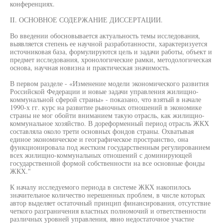
конференциях.
II. ОСНОВНОЕ СОДЕРЖАНИЕ ДИССЕРТАЦИИ.
Во введении обосновывается актуальность темы исследования,
выявляется степень ее научной разработанности, характеризуется
источниковая база, формулируются цель и задачи работы, объект и
предмет исследования, хронологические рамки, методологическая
основа, научная новизна и практическая значимость.
В первом разделе - «Изменение модели экономического развития
Российской Федерации и новые задачи управления жилищно-
коммунальной сферой страны» - показано, что взятый в начале
1990-х гг. курс на развитие рыночных отношений в экономике
страны не мог обойти вниманием такую отрасль, как жилищно-
коммунальное хозяйство. В дореформенный период отрасль ЖКХ
составляла около трети основных фондов страны. Охватывая
единое экономическое и географическое пространство, она
функционировала под жестким государственным регулированием
всех жилищно-коммунальных отношений с доминирующей
государственной формой собственности на все основные фонды
ЖКХ."
К началу исследуемого периода в системе ЖКХ накопилось
значительное количество нерешенных проблем, в числе которых
автор выделяет остаточный принцип финансирования, отсутствие
четкого разграничения властных полномочий и ответственности
различных уровней управления, явно недостаточное участие