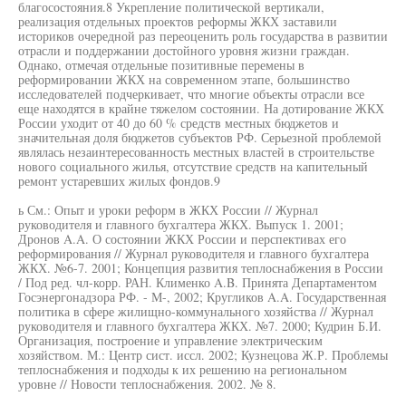
благосостояния.8 Укрепление политической вертикали,
реализация отдельных проектов реформы ЖКХ заставили
историков очередной раз переоценить роль государства в развитии
отрасли и поддержании достойного уровня жизни граждан.
Однако, отмечая отдельные позитивные перемены в
реформировании ЖКХ на современном этапе, большинство
исследователей подчеркивает, что многие объекты отрасли все
еще находятся в крайне тяжелом состоянии. На дотирование ЖКХ
России уходит от 40 до 60 % средств местных бюджетов и
значительная доля бюджетов субъектов РФ. Серьезной проблемой
являлась незаинтересованность местных властей в строительстве
нового социального жилья, отсутствие средств на капительный
ремонт устаревших жилых фондов.9
ь См.: Опыт и уроки реформ в ЖКХ России // Журнал
руководителя и главного бухгалтера ЖКХ. Выпуск 1. 2001;
Дронов A.A. О состоянии ЖКХ России и перспективах его
реформирования // Журнал руководителя и главного бухгалтера
ЖКХ. №6-7. 2001; Концепция развития теплоснабжения в России
/ Под ред. чл-корр. РАН. Клименко A.B. Принята Департаментом
Госэнергонадзора РФ. - М-, 2002; Кругликов A.A. Государственная
политика в сфере жилищно-коммунального хозяйства // Журнал
руководителя и главного бухгалтера ЖКХ. №7. 2000; Кудрин Б.И.
Организация, построение и управление электрическим
хозяйством. М.: Центр сист. иссл. 2002; Кузнецова Ж.Р. Проблемы
теплоснабжения и подходы к их решению на региональном
уровне // Новости теплоснабжения. 2002. № 8.