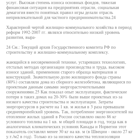
услуг. Высокая степень износа основных фондов, тяжелая
финансовая ситуация на предприятиях отрасли, социальная
демагогия вместо понятных правил игры делали отрасль
непривлекательной для частного предпринимательства.24
Характерной чертой жилищно-коммунального хозяйства в период
реформ 1992-2007 гг. являлся относительно низкий уровень
развития, выра-
24 См.: Текущий архив Государственного комитета РФ по
строительству и жилишно-коммуиальному комплексу.
жающийся в несовременной технике, устаревших технологиях,
отсталых методах организации производства и труда, высоком
износе зданий, применении старого образца материалов и
конструкций. Значительную долю жилищного фонда страны
(80%) составляли дома из сборного железобетона, являющиеся по
проектным данным самыми энергорасточительными
сооружениями.25 Как показал опыт эксплуатации, фактические
потери в таких домах на 20-30% были выше проектных из-за
низкого качества строительства и эксплуатации. Затраты
энергоресурсов в расчете на 1 кв. м жилья в 3 раза превышали
среднеевропейский уровень. Так, потребление энергоносителей на
отопление жилых зданий в России составляло около 86 кг
условного топлива на 1 кв. м общей площади в год, тогда как в
аналогичных климатических условиях Канады и Норвегии этот
показатель составлял менее 30 кг на кв. м (в Швеции - около 27 кг
у.т./м2 в год). Только из-за низкого качества теплоизоляции