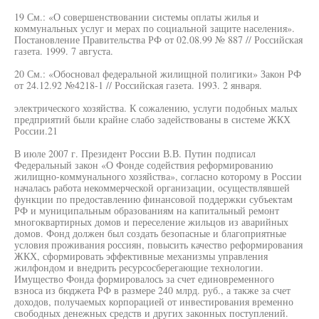
19 См.: «О совершенствовании системы оплаты жилья и
коммунальных услуг и мерах по социальной защите населения».
Постановление Правительства РФ от 02.08.99 № 887 // Российская
газета. 1999. 7 августа.
20 См.: «Обосновал федеральной жилищной полигики» Закон РФ
от 24.12.92 №4218-1 // Российская газета. 1993. 2 января.
электрического хозяйства. К сожалению, услуги подобных малых
предприятий были крайне слабо задействованы в системе ЖКХ
России.21
В июле 2007 г. Президент России В.В. Путин подписал
Федеральный закон «О Фонде содействия реформированию
жилищно-коммунального хозяйства», согласно которому в России
началась работа некоммерческой организации, осуществлявшей
функции по предоставлению финансовой поддержки субъектам
РФ и муниципальным образованиям на капитальный ремонт
многоквартирных домов и переселение жильцов из аварийных
домов. Фонд должен был создать безопасные и благоприятные
условия проживания россиян, повысить качество реформирования
ЖКХ, сформировать эффективные механизмы управления
жилфондом и внедрить ресурсосберегающие технологии.
Имущество Фонда формировалось за счет единовременного
взноса из бюджета РФ в размере 240 млрд. руб., а также за счет
доходов, получаемых корпорацией от инвестирования временно
свободных денежных средств и других законных поступлений.