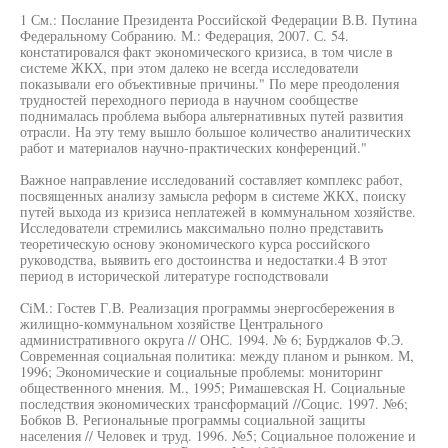
1 См.: Послание Президента Российской Федерации В.В. Путина
Федеральному Собранию. М.: Федерация, 2007. С. 54.
констатировался факт экономического кризиса, в том числе в
системе ЖКХ, при этом далеко не всегда исследователи
показывали его объективные причины." По мере преодоления
трудностей переходного периода в научном сообществе
поднималась проблема выбора альтернативных путей развития
отрасли. На эту тему вышло большое количество аналитических
работ и материалов научно-практических конференций."
Важное направление исследований составляет комплекс работ,
посвященных анализу замысла реформ в системе ЖКХ, поиску
путей выхода из кризиса неплатежей в коммунальном хозяйстве.
Исследователи стремились максимально полно представить
теоретическую основу экономического курса российского
руководства, выявить его достоинства и недостатки.4 В этот
период в исторической литературе господствовали
CiM.: Гостев Г.В. Реализация программы энергосбережения в
жилищно-коммунальном хозяйстве Центрального
административного округа // ОНС. 1994. № 6; Бурджалов Ф.Э.
Современная социальная политика: между планом и рынком. М,
1996; Экономические и социальные проблемы: мониторинг
общественного мнения. М., 1995; Римашевская Н. Социальные
последствия экономических трансформаций //Социс. 1997. №6;
Бобков В. Региональные программы социальной защиты
населения // Человек и труд. 1996. №5; Социальное положение и