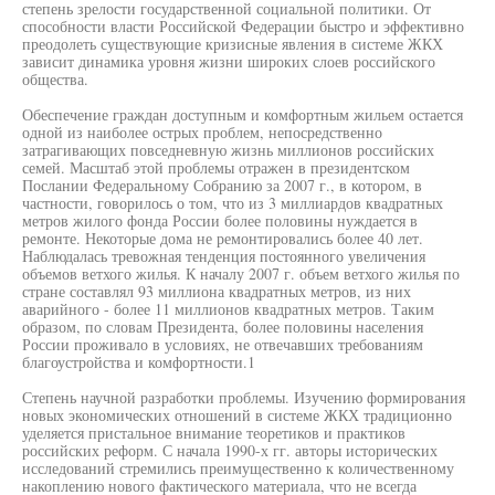
степень зрелости государственной социальной политики. От
способности власти Российской Федерации быстро и эффективно
преодолеть существующие кризисные явления в системе ЖКХ
зависит динамика уровня жизни широких слоев российского
общества.
Обеспечение граждан доступным и комфортным жильем остается
одной из наиболее острых проблем, непосредственно
затрагивающих повседневную жизнь миллионов российских
семей. Масштаб этой проблемы отражен в президентском
Послании Федеральному Собранию за 2007 г., в котором, в
частности, говорилось о том, что из 3 миллиардов квадратных
метров жилого фонда России более половины нуждается в
ремонте. Некоторые дома не ремонтировались более 40 лет.
Наблюдалась тревожная тенденция постоянного увеличения
объемов ветхого жилья. К началу 2007 г. объем ветхого жилья по
стране составлял 93 миллиона квадратных метров, из них
аварийного - более 11 миллионов квадратных метров. Таким
образом, по словам Президента, более половины населения
России проживало в условиях, не отвечавших требованиям
благоустройства и комфортности.1
Степень научной разработки проблемы. Изучению формирования
новых экономических отношений в системе ЖКХ традиционно
уделяется пристальное внимание теоретиков и практиков
российских реформ. С начала 1990-х гг. авторы исторических
исследований стремились преимущественно к количественному
накоплению нового фактического материала, что не всегда