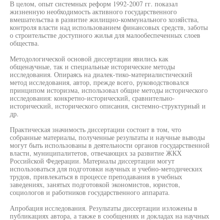
В целом, опыт системных реформ 1992-2007 гг. показал
жизненную необходимость активного государственного
вмешательства в развитие жилищно-коммунального хозяйства,
контроля власти над использованием финансовых средств, заботы
о строительстве доступного жилья для малообеспеченных слоев
общества.
Методологической основой диссертации явились как
общенаучные, так и специальные исторические методы
исследования. Опираясь на диалек-тико-материалистический
метод исследования, автор, прежде всего, руководствовался
принципом историзма, использовал общие методы исторического
исследования: конкретно-исторический, сравнительно-
исторический, исторического описания, системно-структурный и
др.
Практическая значимость диссертации состоит в том, что
собранные материалы, полученные результаты и научные выводы
могут быть использованы в деятельности органов государственной
власти, муниципалитетов, отвечающих за развитие ЖКХ
Российской Федерации. Материалы диссертации могут
использоваться для подготовки научных и учебно-методических
трудов, привлекаться в процессе преподавания в учебных
заведениях, занятых подготовкой экономистов, юристов,
социологов и работников государственного аппарата.
Апробация исследования. Результаты диссертации изложены в
публикациях автора, а также в сообщениях и докладах на научных