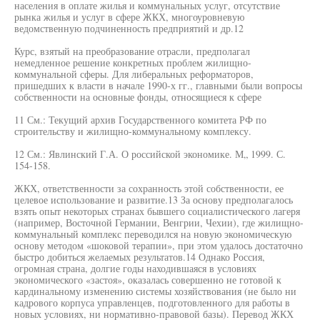
населения в оплате жилья и коммунальных услуг, отсутствие
рынка жилья и услуг в сфере ЖКХ, многоуровневую
ведомственную подчиненность предприятий и др.12
Курс, взятый на преобразование отрасли, предполагал
немедленное решение конкретных проблем жилищно-
коммунальной сферы. Для либеральных реформаторов,
пришедших к власти в начале 1990-х гг., главными были вопросы
собственности на основные фонды, относящиеся к сфере
11 См.: Текущий архив Государственного комитета РФ по
строительству и жилищно-коммунальному комплексу.
12 См.: Явлинский Г.А. О российской экономике. М„ 1999. С.
154-158.
ЖКХ, ответственности за сохранность этой собственности, ее
целевое использование и развитие.13 За основу предполагалось
взять опыт некоторых странах бывшего социалистического лагеря
(например, Восточной Германии, Венгрии, Чехии), где жилищно-
коммунальный комплекс переводился на новую экономическую
основу методом «шоковой терапии», при этом удалось достаточно
быстро добиться желаемых результатов.14 Однако Россия,
огромная страна, долгие годы находившаяся в условиях
экономического «застоя», оказалась совершенно не готовой к
кардинальному изменению системы хозяйствования (не было ни
кадрового корпуса управленцев, подготовленного для работы в
новых условиях, ни нормативно-правовой базы). Перевод ЖКХ