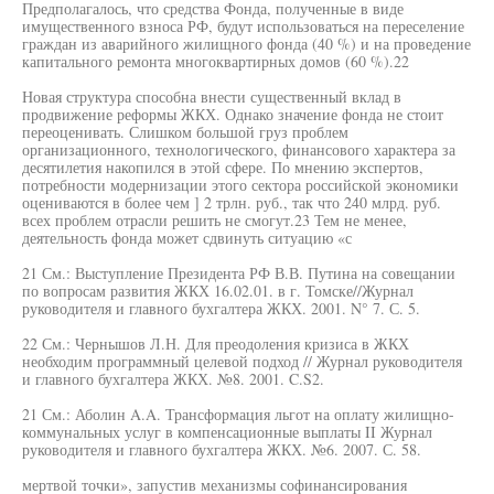
Предполагалось, что средства Фонда, полученные в виде
имущественного взноса РФ, будут использоваться на переселение
граждан из аварийного жилищного фонда (40 %) и на проведение
капитального ремонта многоквартирных домов (60 %).22
Новая структура способна внести существенный вклад в
продвижение реформы ЖКХ. Однако значение фонда не стоит
переоценивать. Слишком большой груз проблем
организационного, технологического, финансового характера за
десятилетия накопился в этой сфере. По мнению экспертов,
потребности модернизации этого сектора российской экономики
оцениваются в более чем ] 2 трлн. руб., так что 240 млрд. руб.
всех проблем отрасли решить не смогут.23 Тем не менее,
деятельность фонда может сдвинуть ситуацию «с
21 См.: Выступление Президента РФ В.В. Путина на совещании
по вопросам развития ЖКХ 16.02.01. в г. Томске//Журнал
руководителя и главного бухгалтера ЖКХ. 2001. N° 7. С. 5.
22 См.: Чернышов Л.Н. Для преодоления кризиса в ЖКХ
необходим программный целевой подход // Журнал руководителя
и главного бухгалтера ЖКХ. №8. 2001. C.S2.
21 См.: Аболин A.A. Трансформация льгот на оплату жилищно-
коммунальных услуг в компенсационные выплаты II Журнал
руководителя и главного бухгалтера ЖКХ. №6. 2007. С. 58.
мертвой точки», запустив механизмы софинансирования