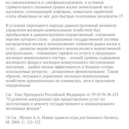
на самоокупаемость и самофинансирование, в условиях
стремительного снижения уровня жизни значительной части
населения, галопирующей инфляции, невыплаты заработной
платы объективно не мог дать быстрых позитивных результатов.15
В условиях переходного периода административный механизм
управления жилищно-коммунальным хозяйством был
преобразован в административно-ведомственный, основными
чертами которого стали: - разрушение государственной системы
распределения жилья и возникновение элементов рынка жилья и
услуг; - развитие ведомственного монополизма и ведомственной
централизации; - повышение тарифов на услуги и продукцию
жилищно-коммунального сектора; - низкий уровень содержания
жилищного фонда и жилищно-коммунального обслуживания
населения; - крайне низкая эффективность и большие потери
используемых ресурсов; - дотационное финансирование. Таким
образом, ситуация в управлении жилищно-коммунальным
хозяйством принципиально не изменилась, хотя и произошли
определенные
См.: Указ Президента Российской Федерации от 29.03.96 № 432
"О развитии конкуренции при предоставлении услуг по
эксплуатации и ремонту государственного и муниципального
жилищных фондов".
14 См.: Мухин A.A. Новые правила игры для большого бизнеса.
М. 2004. С. 121-122.