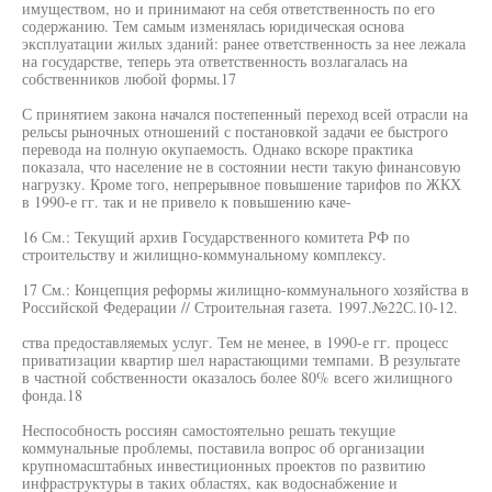
имуществом, но и принимают на себя ответственность по его
содержанию. Тем самым изменялась юридическая основа
эксплуатации жилых зданий: ранее ответственность за нее лежала
на государстве, теперь эта ответственность возлагалась на
собственников любой формы.17
С принятием закона начался постепенный переход всей отрасли на
рельсы рыночных отношений с постановкой задачи ее быстрого
перевода на полную окупаемость. Однако вскоре практика
показала, что население не в состоянии нести такую финансовую
нагрузку. Кроме того, непрерывное повышение тарифов по ЖКХ
в 1990-е гг. так и не привело к повышению каче-
16 См.: Текущий архив Государственного комитета РФ по
строительству и жилищно-коммунальному комплексу.
17 См.: Концепция реформы жилищно-коммунального хозяйства в
Российской Федерации // Строительная газета. 1997.№22С.10-12.
ства предоставляемых услуг. Тем не менее, в 1990-е гг. процесс
приватизации квартир шел нарастающими темпами. В результате
в частной собственности оказалось более 80% всего жилищного
фонда.18
Неспособность россиян самостоятельно решать текущие
коммунальные проблемы, поставила вопрос об организации
крупномасштабных инвестиционных проектов по развитию
инфраструктуры в таких областях, как водоснабжение и