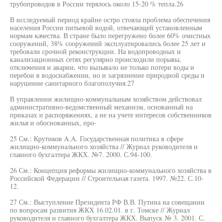
трубопроводов в России терялось около 15-20 % тепла.26
В исследуемый период крайне остро стояла проблема обеспечения
населения России питьевой водой, отвечающей установленным
нормам качества. В стране было перегружено более 60% очистных
сооружений, 38% сооружений эксплуатировались более 25 лет и
требовали срочной реконструкции. На водопроводных и
канализационных сетях регулярно происходили порывы,
отключения и аварии, что вызывало не только потери воды и
перебои в водоснабжении, но и загрязнение природной среды и
нарушение санитарного благополучия.27
В управлении жилищно-коммунальным хозяйством действовал
административно-ведомственный механизм, основанный на
приказах и распоряжениях, а не на учете интересов собственников
жилья и обоснованных, про-
25 См.: Крутиков A.A. Государственная политика в сфере
жилищно-коммунального хозяйства // Журнал руководителя и
главного бухгалтера ЖКХ. №7. 2000. С.94-100.
26 См.: Концепция реформы жилищно-коммунального хозяйства в
Российской Федерации // Строительная газета. 1997. №22. С.10-
12.
27 См.: Выступление Президента РФ В.В. Путина на совещании
по вопросам развития ЖКХ 16.02.01. в г. Томске // Журнал
руководителя и главного бухгалтера ЖКХ. Выпуск № 3. 2001. С.