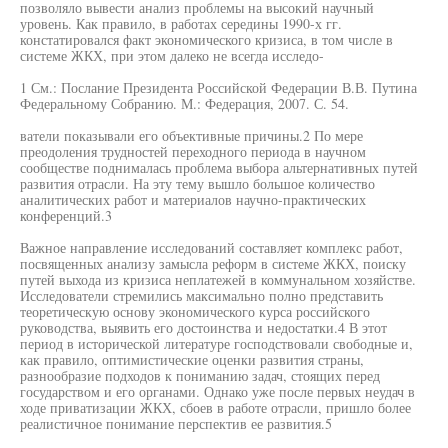
позволяло вывести анализ проблемы на высокий научный
уровень. Как правило, в работах середины 1990-х гг.
констатировался факт экономического кризиса, в том числе в
системе ЖКХ, при этом далеко не всегда исследо-
1 См.: Послание Президента Российской Федерации В.В. Путина
Федеральному Собранию. М.: Федерация, 2007. С. 54.
ватели показывали его объективные причины.2 По мере
преодоления трудностей переходного периода в научном
сообществе поднималась проблема выбора альтернативных путей
развития отрасли. На эту тему вышло большое количество
аналитических работ и материалов научно-практических
конференций.3
Важное направление исследований составляет комплекс работ,
посвященных анализу замысла реформ в системе ЖКХ, поиску
путей выхода из кризиса неплатежей в коммунальном хозяйстве.
Исследователи стремились максимально полно представить
теоретическую основу экономического курса российского
руководства, выявить его достоинства и недостатки.4 В этот
период в исторической литературе господствовали свободные и,
как правило, оптимистические оценки развития страны,
разнообразие подходов к пониманию задач, стоящих перед
государством и его органами. Однако уже после первых неудач в
ходе приватизации ЖКХ, сбоев в работе отрасли, пришло более
реалистичное понимание перспектив ее развития.5