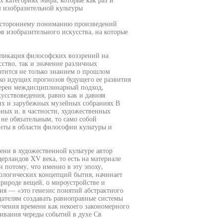
 изобразительной культуры
сестороннему пониманию произведений
в изобразительного искусства, на которые
пликация философских воззрений на
сство, так и значение различных
атится не только знанием о прошлом
ко идущих прогнозов будущего ее развития
ктерен междисциплинарный подход,
сствоведения, равно как и давняя
их и зарубежных музейных собраниях В
ных и, в частности, художественных
 не обязательным, то само собой
нты в области философии культуры и
ени в художественной культуре автор
ерландов XV века, то есть на материале
 потому, что именно в эту эпоху,
тологических концепций бытия, начинает
рироде вещей, о мироустройстве и
ия — «это генезис понятий абстрактного
дателям создавать равноправные системы
зучения времени как некоего закономерного
живания череды событий в духе Св