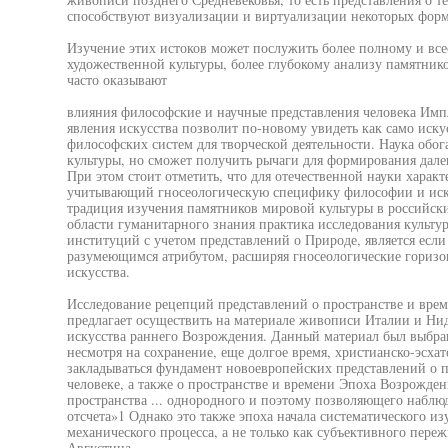
способствуют визуализации и виртуализации некоторых форм
Изучение этих истоков может послужить более полному и в
художественной культуры, более глубокому анализу памятнико
часто оказывают
влияния философские и научные представления человека Им
явления искусства позволит по-новому увидеть как само иску
философских систем для творческой деятельности. Наука обог
культуры, но сможет получить рычаги для формирования дале
При этом стоит отметить, что для отечественной науки хара
учитывающий гносеологическую специфику философии и иску
традиция изучения памятников мировой культуры в российск
области гуманитарного знания практика исследования культур
институций с учетом представлений о Природе, является если
разумеющимся атрибутом, расширяя гносеологические горизо
искусства.
Исследование рецепций представлений о пространстве и врем
предлагает осуществить на материале живописи Италии и Нид
искусства раннего Возрождения. Данный материал был выбран
несмотря на сохранение, еще долгое время, христианско-эсха
закладываться фундамент новоевропейских представлений о п
человеке, а также о пространстве и времени Эпоха Возрожден
пространства ... однородного и поэтому позволяющего наблю
отсчета»1 Однако это также эпоха начала систематического и
механического процесса, а не только как субъективного пере
Августина