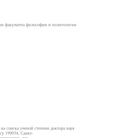
ни факультета философии и политологии
на соиска ученой степени доктора наук
су 199034, Санкт-
литологии, ауд