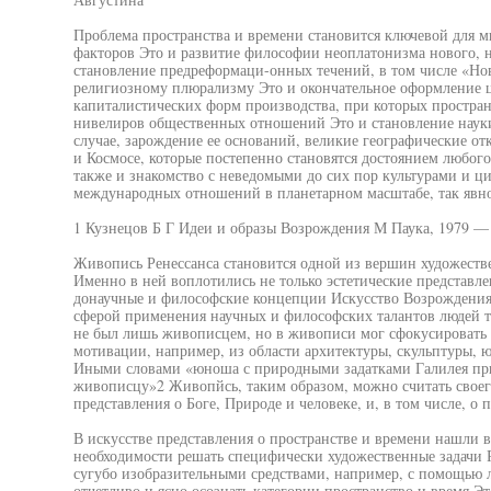
Проблема пространства и времени становится ключевой для м
факторов Это и развитие философии неоплатонизма нового, н
становление предреформаци-онных течений, в том числе «Нов
религиозному плюрализму Это и окончательное оформление 
капиталистических форм производства, при которых простран
нивелиров общественных отношений Это и становление науки
случае, зарождение ее оснований, великие географические от
и Космосе, которые постепенно становятся достоянием любог
также и знакомство с неведомыми до сих пор культурами и ц
международных отношений в планетарном масштабе, так яв
1 Кузнецов Б Г Идеи и образы Возрождения М Паука, 1979 —
Живопись Ренессанса становится одной из вершин художеств
Именно в ней воплотились не только эстетические представл
донаучные и философские концепции Искусство Возрождения н
сферой применения научных и философских талантов людей т
не был лишь живописцем, но в живописи мог сфокусировать в
мотивации, например, из области архитектуры, скульптуры, 
Иными словами «юноша с природными задатками Галилея при
живописцу»2 Живопйсь, таким образом, можно считать своего
представления о Боге, Природе и человеке, и, в том числе, о 
В искусстве представления о пространстве и времени нашли
необходимости решать специфически художественные задачи 
сугубо изобразительными средствами, например, с помощью
отчетливо и ясно осознать категории пространство и время Эт