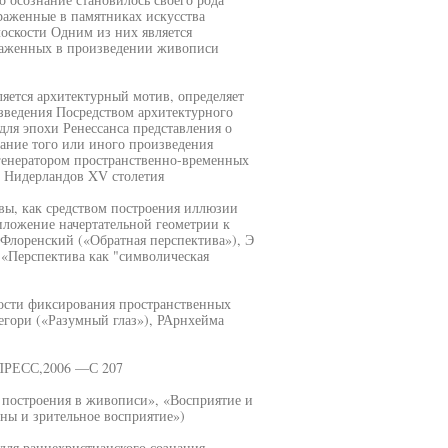
раженные в памятниках искусства
оскости Одним из них является
раженных в произведении живописи
яется архитектурный мотив, определяет
зведения Посредством архитектурного
для эпохи Ренессанса представления о
жание того или иного произведения
 генератором пространственно-временных
 Нидерландов XV столетия
вы, как средством построения иллюзии
иложение начертательной геометрии к
Флоренский («Обратная перспектива»), Э
 «Перспектива как "символическая
ости фиксирования пространственных
егори («Разумный глаз»), РАрнхейма
ПРЕСС,2006 —С 207
 построения в живописи», «Восприятие и
ны и зрительное восприятие»)
 для раннехристианского сознания