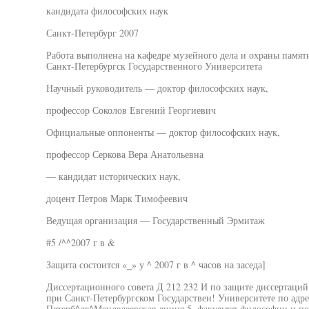
кандидата философских наук
Санкт-Петербург 2007
Работа выполнена на кафедре музейного дела и охраны памят
Санкт-Петербургск Государственного Университета
Научный руководитель — доктор философских наук,
профессор Соколов Евгений Георгиевич
Официальные оппоненты — доктор философских наук,
профессор Серкова Вера Анатольевна
— кандидат исторических наук,
доцент Петров Марк Тимофеевич
Ведущая организация — Государственный Эрмитаж
#5 /^^2007 г в &
Защита состоится «_» у ^ 2007 г в ^ часов на заседа]
Диссертационного совета Д 212 232 И по защите диссертаций 
при Санкт-Петербургском Государствен! Университете по адре
Петерб^дг^Менделеевская линия 5, факультет философии и по