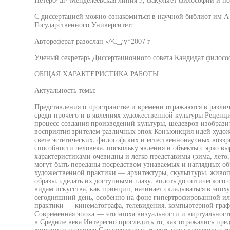
С диссертацией можно ознакомиться в научной библиот им А
Государственного Университет;
Автореферат разослан «^С_¿у*2007 г
Ученый секретарь Диссертационного совета Кандидат филосо
ОБЩАЯ ХАРАКТЕРИСТИКА РАБОТЫ
Актуальность темы:
Представления о пространстве и времени отражаются в различ
среди прочего и в явлениях художественной культуры Рецепци
процесс создания произведений культуры, шедевров изобразит
восприятия зрителем различных эпох Конъюнкция идей художн
свете эстетических, философских и естественнонаучных возз
способности человека, поскольку явления и объекты с ярко
характеристиками очевидны и легко представимы (зима, лето, 
могут быть переданы посредством узнаваемых и наглядных об
художественной практики — архитектуры, скульптуры, живоп
образы, сделать их доступными глазу, вплоть до оптическог
видам искусства, как принцип, начинает складываться в эпоху
сегодняшний день, особенно на фоне гипертрофированной и
практики — кинематографа, телевидения, компьютерной граф
Современная эпоха — это эпоха визуальности и виртуальнос
в Средние века Интересно проследить то, как отражались пре
живописи позднего Средневековья, то есть представления о те