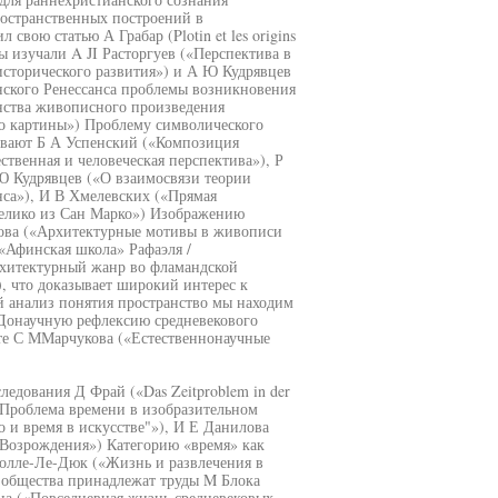
остранственных построений в
свою статью А Грабар (Plotin et les origins
вы изучали A JI Расторгуев («Перспектива в
сторического развития») и А Ю Кудрявцев
нского Ренессанса проблемы возникновения
нства живописного произведения
во картины») Проблему символического
ивают Б А Успенский («Композиция
ственная и человеческая перспектива»), Р
Ю Кудрявцев («О взаимосвязи теории
нса»), И В Хмелевских («Прямая
желико из Сан Марко») Изображению
ова («Архитектурные мотивы в живописи
 «Афинская школа» Рафаэля /
рхитектурный жанр во фламандской
, что доказывает широкий интерес к
 анализ понятия пространство мы находим
Донаучную рефлексию средневекового
оте С ММарчукова («Естественнонаучные
едования Д Фрай («Das Zeitproblem in der
р («Проблема времени в изобразительном
о и время в искусстве"»), И Е Данилова
 Возрождения») Категорию «время» как
олле-Ле-Дюк («Жизнь и развлечения в
о общества принадлежат труды M Блока
на («Повседневная жизнь средневековых