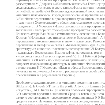
рассматривал M Дворжак («Живопись катакомб») Генезису пр
средневековом искусстве в свете философских причин посвятил 
de l'esthetique medievale) Историю художественной перспекти
живописи итальянского Возрождения основные проблемы ее и
(«Линейная перспектива в произведениях художников италья
и развития») Художественную образность сюжетного простра
исследовал Л В Моча-лов («Пространство мира и пространст
толкования иллюзорного трехмерного пространства рассматр
Гентского алтаря Ван Эйка в семиотическом освещении / Боже
Климов («Начальная пора нидерландского Возрождения»), А 
перспективы с неоплатонизмом в эпоху итальянского Ренесса
перспектива и метафизика света в «Благовещении» фра Анд
архитектуры в живописи посвящены исследования СЛ Белоус
итальянского Возрождения Иконография, математика, театр»,
культурологический анализ персонажей/»), H П Бабиной («А
живописи XVII века / по материалам эрмитажной коллекции/)
вопросам изображения архитектуры в живописи Философский
в монографии Б Г Кузнецова «Идеи и образы Возрождения». 
человека на окружающий его мир рассматривает в своей раб
представления в Средневековой Европе»)
Проблеме отражения времени в живописи посвятили свои иссл
Bildkunst»), E Сурей («Time in the plastic Arts»), Б P Виппе
искусстве»), M С Каган («Три аспекта проблемы "пространств
(«О категории времени в живописи Средних веков и раннего
важную составляющую повседневного сознания видел Э Э Ви
средние века»). Изучению времени в культуре средневековог
(«Феодальное общество»), ЖДюби («Время соборов»), ЛМуле