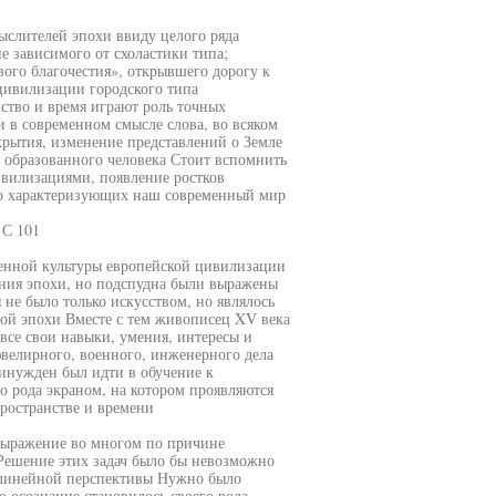
ыслителей эпохи ввиду целого ряда
е зависимого от схоластики типа;
ого благочестия», открывшего дорогу к
цивилизации городского типа
ство и время играют роль точных
 в современном смысле слова, во всяком
крытия, изменение представлений о Земле
о образованного человека Стоит вспомнить
ивилизациями, появление ростков
но характеризующих наш современный мир
 С 101
енной культуры европейской цивилизации
ения эпохи, но подспудна были выражены
е было только искусством, но являлось
ой эпохи Вместе с тем живописец XV века
се свои навыки, умения, интересы и
ювелирного, военного, инженерного дела
нужден был идти в обучение к
 рода экраном, на котором проявляются
пространстве и времени
 выражение во многом по причине
Решение этих задач было бы невозможно
 линейной перспективы Нужно было
о осознание становилось своего рода