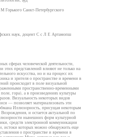
 М Горького Санкт-Петербургского
фских наук, доцент С с Л Е Артамопш
ных сферах человеческой деятельности,
и этих представлений влияют не только на
ельного искусства, но и на процесс их
ика и зрителя о пространстве и времени в
рений происходит в поле визуальной
 выраженными пространственно-временными
поле, гора), а в произведениях культуры
разов. Визуальность некоторых видов
иси — позволяет материализовать эти
о обмана Иллюзорность, присущая некоторым
 Возрождения, и остается актуальной по
ллюзорности нынешних форм культурной
ики, средств электронной коммуникации
ти, истоки которых можно обнаружить еще
дставления о пространстве и времени в
х категориях Мира, которые как раз и