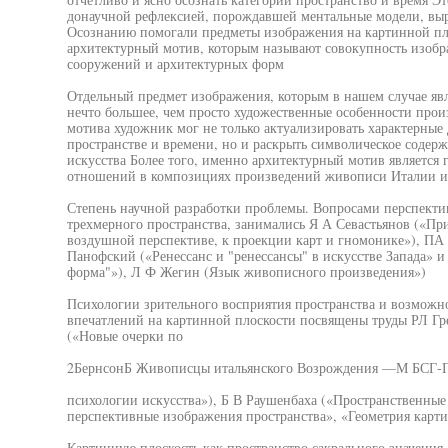
донаучной рефлексией, порождавшей ментальные модели, вы
Осознанию помогали предметы изображения на картинной пл
архитектурный мотив, которым называют совокупность изоб
сооружений и архитектурных форм
Отдельный предмет изображения, которым в нашем случае явл
нечто большее, чем просто художественные особенности прои
мотива художник мог не только актуализировать характерные 
пространстве и времени, но и раскрыть символическое содер
искусства Более того, именно архитектурный мотив является
отношений в композициях произведений живописи Италии и
Степень научной разработки проблемы. Вопросами перспекти
трехмерного пространства, занимались Я А Севастьянов («Пр
воздушной перспективе, к проекции карт и гномонике»), ПА 
Панофский («Ренессанс и "ренессансы" в искусстве Запада» и
форма"»), Л Ф Жегин (Язык живописного произведения»)
Психологии зрительного восприятия пространства и возможн
впечатлений на картинной плоскости посвящены труды РЛ Гр
(«Новые очерки по
2БернсонБ Живописцы итальянского Возрождения —М БСГ-
психологии искусства»), Б В Раушенбаха («Пространственные
перспективные изображения пространства», «Геометрия карти
Картинную плоскость как пространство сакрального значения