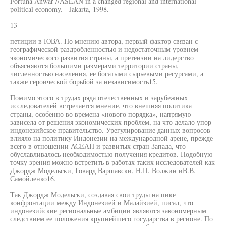
Fortuna Anwar //ASEAN in a changed regional and international
political economy. - Jakarta, 1998.
13
петиции в ЮВА. По мнению автора, первый фактор связан с
географической раздробленностью и недостаточным уровнем
экономического развития страны, а претензии на лидерство
объясняются большими размерами территории страны,
численностью населения, ее богатыми сырьевыми ресурсами, а
также героической борьбой за независимость15.
Помимо этого в трудах ряда отечественных и зарубежных
исследователей встречается мнение, что внешняя политика
страны, особенно во времена «нового порядка», напрямую
зависела от решения экономических проблем, на что делало упор
индонезийское правительство. Урегулирование данных вопросов
влияло на политику Индонезии на международной арене, прежде
всего в отношении АСЕАН и развитых стран Запада, что
обуславливалось необходимостью получения кредитов. Подобную
точку зрения можно встретить в работах таких исследователей как
Джордж Модельски, Говард Варшавски, Н.П. Волжин иВ.В.
Самойленко16.
Так Джордж Модельски, создавая свои труды на пике
конфронтации между Индонезией и Малайзией, писал, что
индонезийские региональные амбиции являются закономерным
следствием ее положения крупнейшего государства в регионе. По