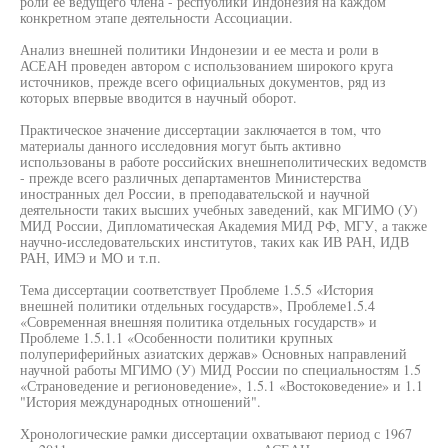
роли ее ведущего члена - республики Индонезия на каждом
конкретном этапе деятельности Ассоциации.
Анализ внешней политики Индонезии и ее места и роли в
АСЕАН проведен автором с использованием широкого круга
источников, прежде всего официальных документов, ряд из
которых впервые вводится в научный оборот.
Практическое значение диссертации заключается в том, что
материалы данного исследовния могут быть активно
использованы в работе российских внешнеполитических ведомств
- прежде всего различных департаментов Министерства
иностранных дел России, в преподавательской и научной
деятельности таких высших учебных заведений, как МГИМО (У)
МИД России, Дипломатическая Академия МИД РФ, МГУ, а также
научно-исследовательских институтов, таких как ИВ РАН, ИДВ
РАН, ИМЭ и МО и т.п.
Тема диссертации соответствует Проблеме 1.5.5 «История
внешней политики отдельных государств», Проблеме1.5.4
«Современная внешняя политика отдельных государств» и
Проблеме 1.5.1.1 «Особенности политики крупных
полупериферийных азиатских держав» Основных направлений
научной работы МГИМО (У) МИД России по специальностям 1.5
«Страноведение и регионоведение», 1.5.1 «Востоковедение» и 1.1
"История международных отношений".
Хронологические рамки диссертации охватывают период с 1967