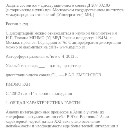
Защита состоится » Диссертационного совета Д 209.002.03
(исторические науки) при Московском государственном институте
международных отношений (Университете) МИД
России в ауд. .
С диссертацией можно ознакомиться в научной библиотеке им
И.Г. Тюлина МГИМО (У) МВД России по адресу: 119454, г.
Москва, проспеет Вернадского, 76. С авторефератом диссертации
можно ознакомиться на сайт« www.mgimo.ru.
Автореферат разослан «, 'ю » о Ч_2012 г.
Ученый секретарь ___— д.и.н., профессор
диссертационного совета С1_ —-Р АЛ. ЕМЕЛЬЯНОВ
ИМЭМО РАН
СГ 2012 г. в «1" » часов на заседании
1. ОБЩАЯ ХАРАКТЕРИСТИКА РАБОТЫ
Анализ интеграционных процессов в Азии с учетом их
специфики, актуален сам по себе. В Юго-Восточной Азии
характерной чертой начала XXI века стало осознание
неизбежности и необходимости еще более тесной интеграции в