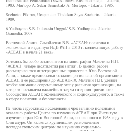
Indonesia dan Pelaksanaan Dewasa ini/M. Kusumaatmadja. - Jakarta,
1983. Murtopo A. Sekar Semerbak/ A. Murtopo. - Jakarta, 1985.
Soeharto. Pikiran, Ucapan dan Tindakan Saya/ Soeharto. - Jakarta,
1989.
6 Yudhoyono S.B. Indonesia Unggul/ S.B. Yudhoyono- Jakarta:
Gramedia, 2008.
Восточной Азии», Самойленко В.В. «АСЕАН: политика и
экономика» и изданную ИДВ РАН в 2010 г. коллективную работу
«АСЕАН в начале 21 века».
Хотелось бы особо остановиться на монографии Малетина Н.П.
"АСЕАН: четыре десятилетия развития". В данной работе
рассматриваются интеграционные процессы в Юго-Восточной
Азии, а также предпосылки создания региональной организации -
АСЕАН и ее расширения до АСЕАН-10. Малетин Н.П. уделяет
особое внимание современному этапу развития организации, на
котором поставлена важнейшая задача создания триединого
Сообщества АСЕАН: экономического и социокультурного, а также
в сфере политики и безопасности.
Из числа зарубежных исследований чрезвычайно полезными
оказались работы Центра по изучению АСЕАН при Институте
изучения стран Юго-Восточной Азии, основанного в 1968 году в
Сингапуре. Он является крупнейшим региональным
исследовательским центром по изучению социально-