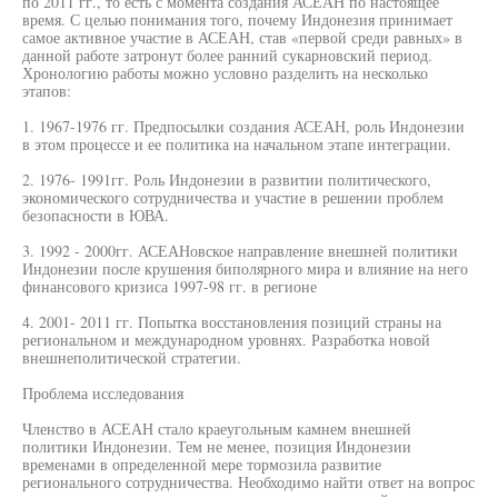
по 2011 гг., то есть с момента создания АСЕАН по настоящее
время. С целью понимания того, почему Индонезия принимает
самое активное участие в АСЕАН, став «первой среди равных» в
данной работе затронут более ранний сукарновский период.
Хронологию работы можно условно разделить на несколько
этапов:
1. 1967-1976 гг. Предпосылки создания АСЕАН, роль Индонезии
в этом процессе и ее политика на начальном этапе интеграции.
2. 1976- 1991гг. Роль Индонезии в развитии политического,
экономического сотрудничества и участие в решении проблем
безопасности в ЮВА.
3. 1992 - 2000гг. АСЕАНовское направление внешней политики
Индонезии после крушения биполярного мира и влияние на него
финансового кризиса 1997-98 гг. в регионе
4. 2001- 2011 гг. Попытка восстановления позиций страны на
региональном и международном уровнях. Разработка новой
внешнеполитической стратегии.
Проблема исследования
Членство в АСЕАН стало краеугольным камнем внешней
политики Индонезии. Тем не менее, позиция Индонезии
временами в определенной мере тормозила развитие
регионального сотрудничества. Необходимо найти ответ на вопрос