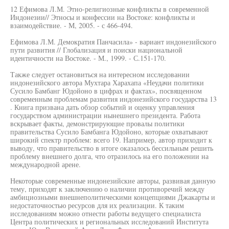
12 Ефимова Л.М. Этно-религиозные конфликты в современной
Индонезии// Этносы и конфессии на Востоке: конфликты и
взаимодействие. - М, 2005. - с 466-494.
Ефимова Л.М. Демократия Панчасила» - вариант индонезийского
пути развития // Глобализация и поиски национальной
идентичности на Востоке. - М., 1999. - С.151-170.
Также следует остановиться на интересном исследовании
индонезийского автора Мухтара Харахапа «Неудачи политики
Сусило Бамбанг Юдойоно в цифрах и фактах», посвященном
современным проблемам развития индонезийского государства 13
. Книга призвана дать обзор событий и оценку управления
государством администрации нынешнего президента. Работа
вскрывает факты, демонстрирующие провалы политики
правительства Сусило Бамбанга Юдойоно, которые охватывают
широкий спектр проблем: всего 19. Например, автор приходит к
выводу, что правительство в итоге оказалось бессильным решить
проблему внешнего долга, что отразилось на его положении на
международной арене.
Некоторые современные индонезийские авторы, развивая данную
тему, приходят к заключению о наличии противоречий между
амбициозными внешнеполитическими концепциями Джакарты и
недостаточностью ресурсов для их реализации. К таким
исследованиям можно отнести работы ведущего специалиста
Центра политических и региональных исследований Института