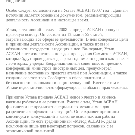
Индонезии.
Особо следует остановиться на Уставе АСЕАН (2007 год). Данный
источник является основным документом, регламентирующим
деятельность Ассоциации в настоящее время.
Устав, вступивший в силу в 2008 г. придал АСЕАН прочную
правовую основу. Он состоит из 12 глав и 55 статей,
затрагивающих все сферы ее деятельности. В нем содержатся цели
и принципы деятельности Ассоциации, а также права и
обязанности государств, входящих в нее. Во-первых, Устав
АСЕАН внес изменения в порядок проведения Саммитов АСЕАН,
которые будут проводиться два раза год, вместо одного как ранее 3
, во-вторых, учредил Координационный совет вместо прежних
конференций министров иностранных дел, предусмотрел
назначение постоянных представителей при Ассоциации, а также
создание советов трех Сообществ в сфере политики и
безопасности, экономики и социо-культурной. Вместе с тем в
Уставе недостаточно четко сформулирована область прав человека.
Принятие Устава придало АСЕАН новое качество и явилось
важным рубежом в ее развитии. Вместе с тем, Устав АСЕАН
фактически не предлагает специальных механизмов для
разрешения конфликтных ситуаций. Он сохраняет принципы
консенсуса и консультаций в качестве основных для работы
Ассоциации, то есть традиционный «Метод АСЕАН», делая
исключение лишь для некоторых вопросов, связанных с ее
экономической политикой.