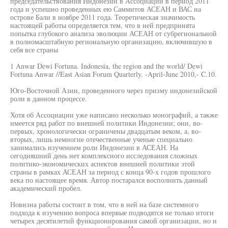
председательствования Индонезии в Ассоциации в период 2011
года и успешно проведенных ею Саммитов АСЕАН и ВАС на
острове Бали в ноябре 2011 года. Теоретическая значимость
настоящей работы определяется тем, что в ней предпринята
попытка глубокого анализа эволюции АСЕАН от субрегиональной
в полномасштабную региональную организацию, включившую в
себя все страны
1 Anwar Dewi Fortuna. Indonesia, the region and the world/ Dewi
Fortuna Anwar //East Asian Forum Quarterly. -April-June 2010,- C.10.
Юго-Восточной Азии, проведенного через призму индонезийской
роли в данном процессе.
Хотя об Ассоциации уже написано несколько монографий, а также
имеется ряд работ по внешней политики Индонезии; они, во-
первых, хронологически ограничены двадцатым веком, а, во-
вторых, лишь немногие отечественные ученые специально
занимались изучением роли Индонезии в АСЕАН. На
сегодняшний день нет комплексного исследования сложных
политико-экономических аспектов внешней политики этой
страны в рамках АСЕАН за период с конца 90-х годов прошлого
века по настоящее время. Автор постарался восполнить данный
академический пробел.
Новизна работы состоит в том, что в ней на базе системного
подхода к изучению вопроса впервые подводятся не только итоги
четырех десятилетий функционирования самой организации, но и