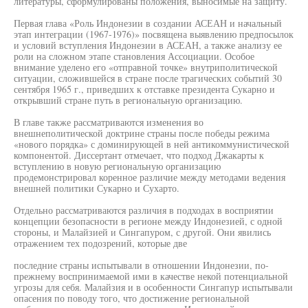
литературы, сформулированы положения, выносимые на защиту.
Первая глава «Роль Индонезии в создании АСЕАН и начальный
этап интеграции (1967-1976)» посвящена выявлению предпосылок
и условий вступления Индонезии в АСЕАН, а также анализу ее
роли на сложном этапе становления Ассоциации. Особое
внимание уделено его «отправной точке» внутриполитической
ситуации, сложившейся в стране после трагических событий 30
сентября 1965 г., приведших к отставке президента Сукарно и
открывший стране путь в региональную организацию.
В главе также рассматриваются изменения во
внешнеполитической доктрине страны после победы режима
«нового порядка» с доминирующей в ней антикоммунистической
компонентой. Диссертант отмечает, что подход Джакарты к
вступлению в новую региональную организацию
продемонстрировал коренное различие между методами ведения
внешней политики Сукарно и Сухарто.
Отдельно рассматриваются различия в подходах в восприятии
концепции безопасности в регионе между Индонезией, с одной
стороны, и Малайзией и Сингапуром, с другой. Они явились
отражением тех подозрений, которые две
последние страны испытывали в отношении Индонезии, по-
прежнему воспринимаемой ими в качестве некой потенциальной
угрозы для себя. Малайзия и в особенности Сингапур испытывали
опасения по поводу того, что достижение региональной