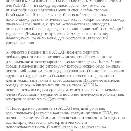
почетного места в асеановском геополитическом пространстве, а
для АСЕАН - и на международной арене. Тем не менее,
низкопрофильная политика имела и свои слабые стороны.
Камбоджийский кризис, который, с одной стороны, помог
дальнейшему развитию чувства единства и сопричастности между
членами Ассоциации, с другой -способствовал, благодаря
политике подобного рода, сдерживанию индонезийских амбиций,
удерживая Джакарту от принятия более решительных мер,
необходимых, по ее мнению, для быстрого и мирного его
урегулирования.
3. Членство Индонезии в АСЕАН помогло смягчить
неблагоприятное влияние восточнотиморской кампании на
региональное и международное положение страны. Ближайшие
соседи Индонезии по региону, от которых можно было ожидать
негативной реакции по поводу оккупации небольшой территории
крупным государством, в большинстве своем воздержались от
критических замечаний в адрес Джакарты. Индонезия извлекла
выгоду из важнейшего принципа «метода АСЕАН» -
невмешательства в дела друг друга, вследствие чего, остальные
члены Ассоциации восприняли восточнотиморскую проблему как
внутреннее дело самой Джакарты.
4. Несмотря на признание за АСЕАН ведущей роли как
регионального форума по вопросам сотрудничества в ЮВА, во
внешнеполитической линии Индонезии в отношении Ассоциации
всегда присутствовала некоторая нечеткость и
непоследовательность. С одной стороны, это постоянное