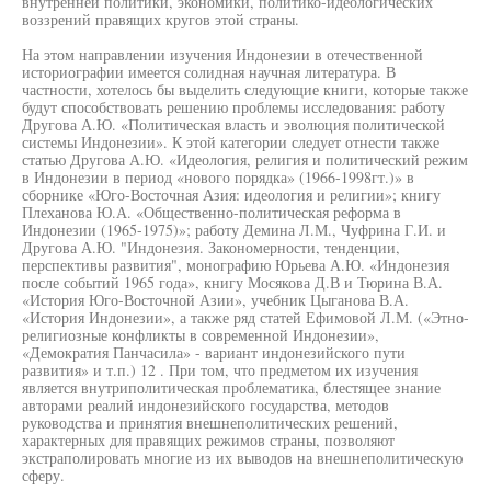
внутренней политики, экономики, политико-идеологических
воззрений правящих кругов этой страны.
На этом направлении изучения Индонезии в отечественной
историографии имеется солидная научная литература. В
частности, хотелось бы выделить следующие книги, которые также
будут способствовать решению проблемы исследования: работу
Другова А.Ю. «Политическая власть и эволюция политической
системы Индонезии». К этой категории следует отнести также
статью Другова А.Ю. «Идеология, религия и политический режим
в Индонезии в период «нового порядка» (1966-1998гт.)» в
сборнике «Юго-Восточная Азия: идеология и религии»; книгу
Плеханова Ю.А. «Общественно-политическая реформа в
Индонезии (1965-1975)»; работу Демина Л.М., Чуфрина Г.И. и
Другова А.Ю. "Индонезия. Закономерности, тенденции,
перспективы развития", монографию Юрьева А.Ю. «Индонезия
после событий 1965 года», книгу Мосякова Д.В и Тюрина В.А.
«История Юго-Восточной Азии», учебник Цыганова В.А.
«История Индонезии», а также ряд статей Ефимовой Л.М. («Этно-
религиозные конфликты в современной Индонезии»,
«Демократия Панчасила» - вариант индонезийского пути
развития» и т.п.) 12 . При том, что предметом их изучения
является внутриполитическая проблематика, блестящее знание
авторами реалий индонезийского государства, методов
руководства и принятия внешнеполитических решений,
характерных для правящих режимов страны, позволяют
экстраполировать многие из их выводов на внешнеполитическую
сферу.