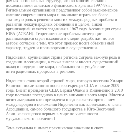
рамках региональных структур, что во многом связано с
последствиями азиатского финансового кризиса 1997-98гг.
Региональные организации представляют собой закономерное
явление современного мира и начинают играть все более
значимую роль в решении многих международных проблем и
развитии международных отношений в целом. Такой
организацией является созданная в 1967 году Ассоциация стран
ЮВА (АСЕАН). Теоретические проблемы интеграции
развивающихся стран находятся в стадии разработки, но все
авторы согласны с тем, что этот процесс носит объективный
характер, труден и противоречив в осуществлении.
Индонезия, крупнейшая страна региона сыграла важную роль в
создании Ассоциации, а также внесла и вносит существенный
вклад в поддержание мира, стабильности и углубление
интеграционных процессов в регионе.
Индонезия стала второй страной мира, которую посетила Хилари
Клинтон, после занятия поста госсекретаря США в начале 2009
года. Визит президента США Барака Обамы в Индонезию в 2010
году поставил последнюю в центр внимания всего мира. Многим
визит американского президента представляется признанием
международного положения Индонезии как влиятельного члена
Ассоциации, самого большого государства в Юго-Восточной
Азии, являющегося первым в мире по численности
мусульманского населения1.
Тема актуальна и имеет практическое значение в свете