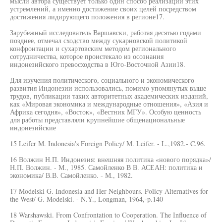
мысли автора существует только один способ реализации этих
устремлений, а именно достижение своих целей посредством
достижения лидирующего положения в регионе17.
Зарубежный исследователь Варшавски, работая десятью годами
позднее, отмечал сходство между сукарновской политикой
конфронтации и сухартовским методом регионального
сотрудничества, которое проистекало из осознания
индонезийского превосходства в Юго-Восточной Азии18.
Для изучения политического, социального и экономического
развития Индонезии использовались, помимо упомянутых выше
трудов, публикации таких авторитетных академических изданий,
как «Мировая экономика и международные отношения», «Азия и
Африка сегодня», «Восток», «Вестник МГУ». Особую ценность
для работы представляли крупнейшие общенациональные
индонезийские
15 Leifer М. Indonesia's Foreign Policy/ М. Leifer. - L.,1982.- C.96.
16 Волжин Н.П. Индонезия: внешняя политика «нового порядка»/
Н.П. Волжин. - М., 1985. Самойленко В В. АСЕАН: политика и
экономика/ В.В. Самойленко. - М., 1982.
17 Modelski G. Indonesia and Her Neighbours. Policy Alternatives for
the West/ G. Modelski. - N.Y., Longman, 1964,-p.140
18 Warshawski. From Confrontation to Cooperation. The Influence of