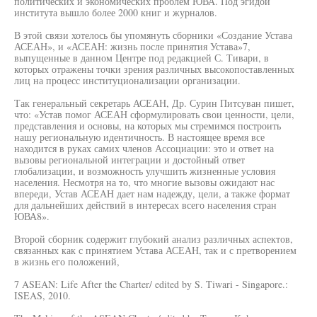
политических и экономических проблем ЮВА. Под эгидой
института вышло более 2000 книг и журналов.
В этой связи хотелось бы упомянуть сборники «Создание Устава
АСЕАН», и «АСЕАН: жизнь после принятия Устава»7,
выпущенные в данном Центре под редакцией С. Тивари, в
которых отражены точки зрения различных высокопоставленных
лиц на процесс институционализации организации.
Так генеральный секретарь АСЕАН, Др. Сурин Питсуван пишет,
что: «Устав помог АСЕАН сформулировать свои ценности, цели,
представления и основы, на которых мы стремимся построить
нашу региональную идентичность. В настоящее время все
находится в руках самих членов Ассоциации: это и ответ на
вызовы региональной интеграции и достойный ответ
глобализации, и возможность улучшить жизненные условия
населения. Несмотря на то, что многие вызовы ожидают нас
впереди, Устав АСЕАН дает нам надежду, цели, а также формат
для дальнейших действий в интересах всего населения стран
ЮВА8».
Второй сборник содержит глубокий анализ различных аспектов,
связанных как с принятием Устава АСЕАН, так и с претворением
в жизнь его положений,
7 ASEAN: Life After the Charter/ edited by S. Tiwari - Singapore.:
ISEAS, 2010.