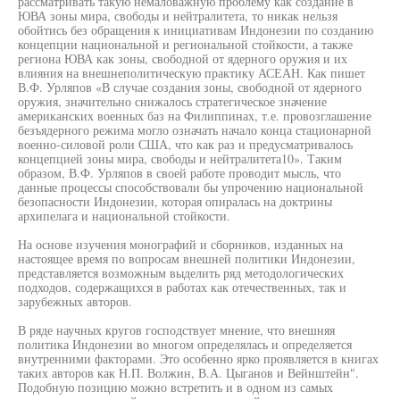
рассматривать такую немаловажную проблему как создание в
ЮВА зоны мира, свободы и нейтралитета, то никак нельзя
обойтись без обращения к инициативам Индонезии по созданию
концепции национальной и региональной стойкости, а также
региона ЮВА как зоны, свободной от ядерного оружия и их
влияния на внешнеполитическую практику АСЕАН. Как пишет
В.Ф. Урляпов «В случае создания зоны, свободной от ядерного
оружия, значительно снижалось стратегическое значение
американских военных баз на Филиппинах, т.е. провозглашение
безъядерного режима могло означать начало конца стационарной
военно-силовой роли США, что как раз и предусматривалось
концепцией зоны мира, свободы и нейтралитета10». Таким
образом, В.Ф. Урляпов в своей работе проводит мысль, что
данные процессы способствовали бы упрочению национальной
безопасности Индонезии, которая опиралась на доктрины
архипелага и национальной стойкости.
На основе изучения монографий и сборников, изданных на
настоящее время по вопросам внешней политики Индонезии,
представляется возможным выделить ряд методологических
подходов, содержащихся в работах как отечественных, так и
зарубежных авторов.
В ряде научных кругов господствует мнение, что внешняя
политика Индонезии во многом определялась и определяется
внутренними факторами. Это особенно ярко проявляется в книгах
таких авторов как Н.П. Волжин, В.А. Цыганов и Вейнштейн".
Подобную позицию можно встретить и в одном из самых