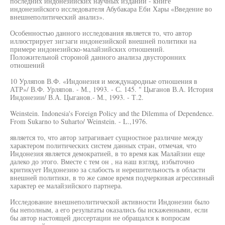
последних индонезийских научных изданий - книге
индонезийского исследователя Абубакара Еби Хары «Введение во
внешнеполитический анализ».
Особенностью данного исследования является то, что автор
иллюстрирует зигзаги индонезийской внешней политики на
примере индонезийско-малайзийских отношений.
Положительной стороной данного анализа двусторонних
отношений
10 Урляпов В.Ф. «Индонезия и международные отношения в
АТР»/ В.Ф. Урляпов. - М., 1993. - С. 145. " Цыганов В.А. История
Индонезии/ В.А. Цыганов.- М., 1993. - Т.2.
Weinstein. Indonesia's Foreign Policy and the Dilemma of Dependence.
From Sukarno to Suharto/ Weinstein. - L.,1976.
является то, что автор затрагивает сущностное различие между
характером политических систем данных стран, отмечая, что
Индонезия является демократией, в то время как Малайзии еще
далеко до этого. Вместе с тем он , на наш взгляд, избыточно
критикует Индонезию за слабость и нерешительность в области
внешней политики, в то же самое время подчеркивая агрессивный
характер ее малайзийского партнера.
Исследование внешнеполитической активности Индонезии было
бы неполным, а его результаты оказались бы искаженными, если
бы автор настоящей диссертации не обращался к вопросам