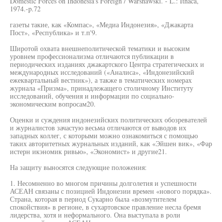
Domestic Forces on Indonesia's Foreign / Warshawski. - L.: Ithaca,
1974.-p.72
газеты такие, как «Компас», «Медиа Индонезия», «Джакарта
Пост», «Республика» и т.п'9.
Широтой охвата внешнеполитической тематики и высоким
уровнем профессионализма отличаются публикации в
периодических изданиях джакартского Центра стратегических и
международных исследований («Аналиса», «Индонезийский
ежеквартальный вестник»), а также в тематических номерах
журнала «Призма», принадлежащего столичному Институту
исследований, обучения и информации по социально-
экономическим вопросам20.
Оценки и суждения индонезийских политических обозревателей
и журналистов зачастую весьма отличаются от выводов их
западных коллег, с которыми можно ознакомиться с помощью
таких авторитетных журнальных изданий, как «Эйшен вик», «Фар
истерн икэномик ривью», «Экономист» и другие21.
На защиту выносятся следующие положения:
1. Несомненно во многом причины долголетия и успешности
АСЕАН связаны с позицией Индонезии времен «нового порядка».
Страна, которая в период Сукарно была «возмутителем
спокойствия» в регионе, в сухартовское правление несла бремя
лидерства, хотя и неформального. Она выступала в роли