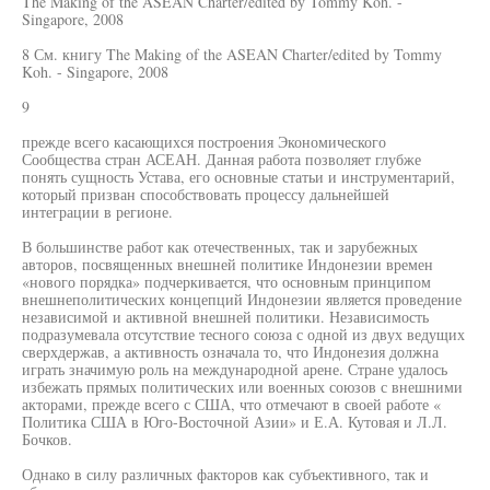
The Making of the ASEAN Charter/edited by Tommy Koh. -
Singapore, 2008
8 См. книгу The Making of the ASEAN Charter/edited by Tommy
Koh. - Singapore, 2008
9
прежде всего касающихся построения Экономического
Сообщества стран АСЕАН. Данная работа позволяет глубже
понять сущность Устава, его основные статьи и инструментарий,
который призван способствовать процессу дальнейшей
интеграции в регионе.
В большинстве работ как отечественных, так и зарубежных
авторов, посвященных внешней политике Индонезии времен
«нового порядка» подчеркивается, что основным принципом
внешнеполитических концепций Индонезии является проведение
независимой и активной внешней политики. Независимость
подразумевала отсутствие тесного союза с одной из двух ведущих
сверхдержав, а активность означала то, что Индонезия должна
играть значимую роль на международной арене. Стране удалось
избежать прямых политических или военных союзов с внешними
акторами, прежде всего с США, что отмечают в своей работе «
Политика США в Юго-Восточной Азии» и Е.А. Кутовая и Л.Л.
Бочков.
Однако в силу различных факторов как субъективного, так и