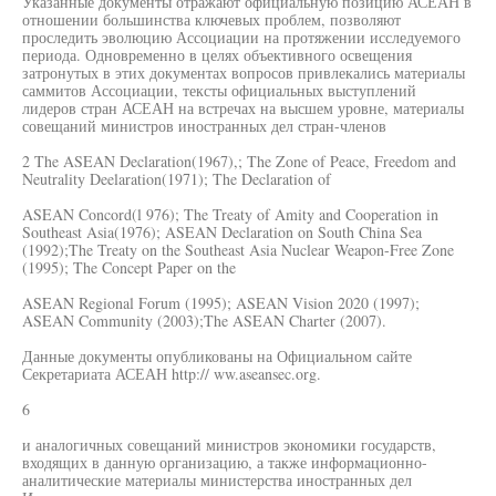
Указанные документы отражают официальную позицию АСЕАН в
отношении большинства ключевых проблем, позволяют
проследить эволюцию Ассоциации на протяжении исследуемого
периода. Одновременно в целях объективного освещения
затронутых в этих документах вопросов привлекались материалы
саммитов Ассоциации, тексты официальных выступлений
лидеров стран АСЕАН на встречах на высшем уровне, материалы
совещаний министров иностранных дел стран-членов
2 The ASEAN Declaration(1967),; The Zone of Peace, Freedom and
Neutrality Deelaration(1971); The Declaration of
ASEAN Concord(l 976); The Treaty of Amity and Cooperation in
Southeast Asia(1976); ASEAN Declaration on South China Sea
(1992);The Treaty on the Southeast Asia Nuclear Weapon-Free Zone
(1995); The Concept Paper on the
ASEAN Regional Forum (1995); ASEAN Vision 2020 (1997);
ASEAN Community (2003);The ASEAN Charter (2007).
Данные документы опубликованы на Официальном сайте
Секретариата АСЕАН http:// ww.aseansec.org.
6
и аналогичных совещаний министров экономики государств,
входящих в данную организацию, а также информационно-
аналитические материалы министерства иностранных дел