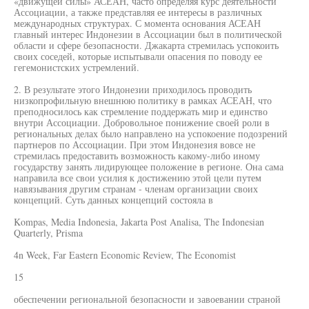
«движущей силы» АСЕАН, часто определяя курс деятельности
Ассоциации, а также представляя ее интересы в различных
международных структурах. С момента основания АСЕАН
главный интерес Индонезии в Ассоциации был в политической
области и сфере безопасности. Джакарта стремилась успокоить
своих соседей, которые испытывали опасения по поводу ее
гегемонистских устремлений.
2. В результате этого Индонезии приходилось проводить
низкопрофильную внешнюю политику в рамках АСЕАН, что
преподносилось как стремление поддержать мир и единство
внутри Ассоциации. Добровольное понижение своей роли в
региональных делах было направлено на успокоение подозрений
партнеров по Ассоциации. При этом Индонезия вовсе не
стремилась предоставить возможность какому-либо иному
государству занять лидирующее положение в регионе. Она сама
направила все свои усилия к достижению этой цели путем
навязывания другим странам - членам организации своих
концепций. Суть данных концепций состояла в
Kompas, Media Indonesia, Jakarta Post Analisa, The Indonesian
Quarterly, Prisma
4n Week, Far Eastern Economic Review, The Economist
15
обеспечении региональной безопасности и завоевании страной