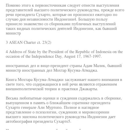
Помимо этого к первоисточникам следует отнести выступления
представителей высшего политического руководства, прежде всего
речи президента Сухарто, которые он произносил ежегодно по
случаю дня независимости Индонезии4. Большую пользу
принесло знакомство со сборниками публичных выступлений
таких видных политических деятелей Индонезии, как бывший
министр
3 ASEAN Charter ct. 23(2)
4 Address of State by the President of the Republic of Indonesia on the
occasion of the Independence Day, August 17, 1967-1997.
иностранных дел и вице-президент страны Адам Малик, бывший
министр иностранных дел Мохтар Кусума-Атмаджа.
Книга Мохтара Кусума-Атмаджи заслуживает нашего внимания в
свете того, что содержащиеся в ней речи являются отражением
внешнеполитической теории и практики Джакарты.
Весьма любопытные оценки и суждения содержались в сборнике,
выпущенном в память о ближайшем соратнике президента
Сухарто генерале Али Муртопо. Полное и наглядное
представление о психологии, суждениях и мировоззрении
высшего эшелона политического руководства Индонезии дает
автобиография президента Сухарто5.