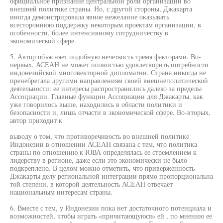
официальное признание центральной роли организации во
внешней политике страны. Но, с другой стороны, Джакарта
иногда демонстрировала явное нежелание оказывать
всестороннюю поддержку некоторым проектам организации, в
особенности, более интенсивному сотрудничеству в
экономической сфере.
5. Автор объясняет подобную нечеткость тремя факторами. Во-
первых, АСЕАН не может полностью удовлетворить потребности
индонезийской многовекторной дипломатии. Страна никогда не
пренебрегала другими направлениям своей внешнеполитической
деятельности: ее интересы распространились далеко за пределы
Ассоциации. Главные функции Ассоциации для Джакарты, как
уже говорилось выше, находились в области политики и
безопасности и, лишь отчасти в экономической сфере. Во-вторых,
автор приходит к
выводу о том, что противоречивость во внешней политике
Индонезии в отношении АСЕАН связана с тем, что политика
страны по отношению к ЮВА определялась ее стремлением к
лидерству в регионе, даже если это экономически не было
подкреплено. В целом можно отметить, что приверженность
Джакарты делу региональной интеграции прямо пропорциональна
той степени, в которой деятельность АСЕАН отвечает
национальным интересам страны.
6. Вместе с тем, у Индонезии пока нет достаточного потенциала и
возможностей, чтобы играть «причитающуюся» ей , по мнению ее