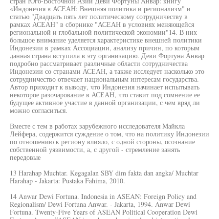
стран Юго-Восточной Азии Деви Фортуны Анвар: книгу
«Индонезия в АСЕАН: Внешняя политика и регионализм" и
статью "Двадцать пять лет политическому сотрудничеству в
рамках АСЕАН" в сборнике "АСЕАН в условиях меняющейся
региональной и глобальной политической экономии"14. В них
большое внимание уделяется характеристике внешней политики
Индонезии в рамках Ассоциации, анализу причин, по которым
данная страна вступила в эту организацию. Деви Фортуна Анвар
подробно рассматривает различные области сотрудничества
Индонезии со странами АСЕАН, а также исследует насколько это
сотрудничество отвечает национальным интересам государства.
Автор приходит к выводу, что Индонезия начинает испытывать
некоторое разочарование в АСЕАН, что ставит под сомнение ее
будущее активное участие в данной организации, с чем вряд ли
можно согласиться.
Вместе с тем в работах зарубежного исследователя Майкла
Лейфера, содержится суждение о том, что на политику Индонезии
по отношению к региону влияло, с одной стороны, осознание
собственной уязвимости, а, с другой - стремление занять
передовые
13 Harahap Muchtar. Kegagalan SBY dim fakta dan angka/ Muchtar
Harahap - Jakarta: Pustaka Fahima, 2010.
14 Anwar Dewi Fortuna. Indonesia in ASEAN: Foreign Policy and
Regionalism/ Dewi Fortuna Anwar. - Jakarta, 1994. Anwar Dewi
Fortuna. Twenty-Five Years of ASEAN Political Cooperation Dewi