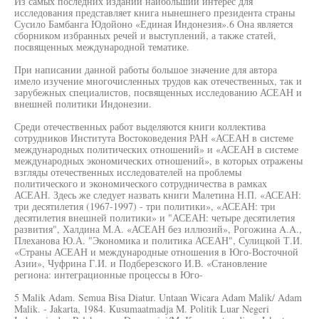
Из самых последних изданий наибольший интерес для
исследования представляет книга нынешнего президента страны
Сусило Бамбанга Юдойоно «Единая Индонезия».6 Она является
сборником избранных речей и выступлений, а также статей,
посвященных международной тематике.
При написании данной работы большое значение для автора
имело изучение многочисленных трудов как отечественных, так и
зарубежных специалистов, посвященных исследованию АСЕАН и
внешней политики Индонезии.
Среди отечественных работ выделяются книги коллектива
сотрудников Института Востоковедения РАН «АСЕАН в системе
международных политических отношений» и «АСЕАН в системе
международных экономических отношений», в которых отражены
взгляды отечественных исследователей на проблемы
политического и экономического сотрудничества в рамках
АСЕАН. Здесь же следует назвать книги Малетина Н.П. «АСЕАН:
три десятилетия (1967-1997) - три политики», «АСЕАН: три
десятилетия внешней политики» и "АСЕАН: четыре десятилетия
развития", Халдина М.А. «АСЕАН без иллюзий», Рогожина A.A.,
Плеханова Ю.А. "Экономика и политика АСЕАН", Сулицкой Т.И.
«Страны АСЕАН и международные отношения в Юго-Восточной
Азии», Чуфрина Г.И. и Подберезского И.В. «Становление
региона: интеграционные процессы в Юго-
5 Malik Adam. Semua Bisa Diatur. Untaan Wicara Adam Malik/ Adam
Malik. - Jakarta, 1984. Kusumaatmadja M. Politik Luar Negeri