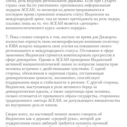
элиты, роль ведущей региональной державы. Если при Сухарто
страна «как бы по умолчанию» признавалась неформальным
лидером АСЕАН, то несмотря на демонстрировавшееся в
последнее время стремление повысить статус Индонезии на
международной арене, она не может претендовать на роль лидера,
ссылаясь лишь на то, что АСЕАН является «детищем»
внешнеполитического курса «нового порядка».
7. Пока сложно говорить о том, настало ли время для Джакарты
полностью отринуть свою низкопрофильную внешнюю политику
в ЮВА всецело направить свои усилия на повышение своего
регионального и международного статуса. Отставание в сфере
экономики Индонезия стремится компенсировать прогрессом в
сфере демократии. Однако в АСЕАН проведение Индонезией
активной внешнеполитической линии по вопросам защиты прав
человека встречено с двойственными чувствами. С одной
стороны, обновленная и окрепшая страна, отстаивающая
демократические ценности, несомненно, способствует
поддержанию мира и стабильности в регионе. С другой стороны,
Индонезия, выступающая в роли активного борца за
демократические идеалы, а также защитницы прав человека,
сильно отличается от привычного образа государства, сторонника
традиционного «метода АСЕАН, не допускающего вмешательства
во внутренние дела ее членов.
Скорее всего, на настоящий момент можно говорить об
Индонезии как о державе «средней руки», которой для
подкрепления своих амбиций требуется заложить прочный