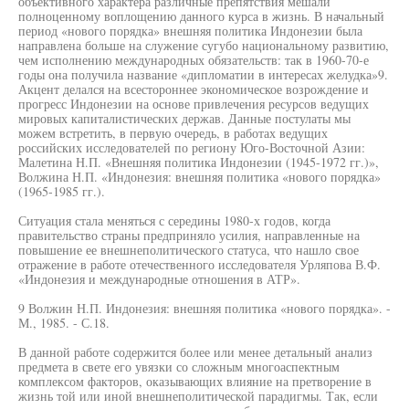
объективного характера различные препятствия мешали
полноценному воплощению данного курса в жизнь. В начальный
период «нового порядка» внешняя политика Индонезии была
направлена больше на служение сугубо национальному развитию,
чем исполнению международных обязательств: так в 1960-70-е
годы она получила название «дипломатии в интересах желудка»9.
Акцент делался на всестороннее экономическое возрождение и
прогресс Индонезии на основе привлечения ресурсов ведущих
мировых капиталистических держав. Данные постулаты мы
можем встретить, в первую очередь, в работах ведущих
российских исследователей по региону Юго-Восточной Азии:
Малетина Н.П. «Внешняя политика Индонезии (1945-1972 гг.)»,
Волжина Н.П. «Индонезия: внешняя политика «нового порядка»
(1965-1985 гг.).
Ситуация стала меняться с середины 1980-х годов, когда
правительство страны предприняло усилия, направленные на
повышение ее внешнеполитического статуса, что нашло свое
отражение в работе отечественного исследователя Урляпова В.Ф.
«Индонезия и международные отношения в АТР».
9 Волжин Н.П. Индонезия: внешняя политика «нового порядка». -
М., 1985. - С.18.
В данной работе содержится более или менее детальный анализ
предмета в свете его увязки со сложным многоаспектным
комплексом факторов, оказывающих влияние на претворение в
жизнь той или иной внешнеполитической парадигмы. Так, если