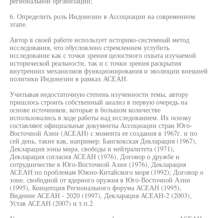
региональной организации;
6. Определить роль Индонезии в Ассоциации на современном
этапе.
Автор в своей работе использует историко-системный метод
исследования, что обусловлено стремлением углубить
исследование как с точки зрения целостного охвата изучаемой
исторической реальности, так и с точки зрения раскрытия
внутренних механизмов функционирования и эволюции внешней
политики Индонезии в рамках АСЕАН.
Учитывая недостаточную степень изученности темы, автору
пришлось строить собственный анализ в первую очередь на
основе источников, которые в большом количестве
использовались в ходе работы над исследованием. Их основу
составляют официальные документы Ассоциации стран Юго-
Восточной Азии (АСЕАН) с момента ее создания в 1967г. и по
сей день, такие как, например: Бангкокская Декларация (1967),
Декларация зоны мира, свободы и нейтралитета (1971),
Декларация согласия АСЕАН (1976), Договор о дружбе и
сотрудничестве в Юго-Восточной Азии (1976), Декларация
АСЕАН по проблемам Южно-Китайского моря (1992); Договор о
зоне, свободной от ядерного оружия в Юго-Восточной Азии
(1995), Концепция Регионального форума АСЕАН (1995),
Видение АСЕАН - 2020 (1997), Декларация АСЕАН-2 (2003),
Устав АСЕАН (2007) и т.п.2