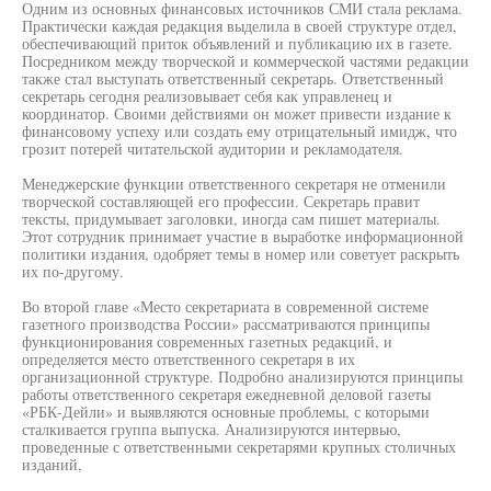
Одним из основных финансовых источников СМИ стала реклама.
Практически каждая редакция выделила в своей структуре отдел,
обеспечивающий приток объявлений и публикацию их в газете.
Посредником между творческой и коммерческой частями редакции
также стал выступать ответственный секретарь. Ответственный
секретарь сегодня реализовывает себя как управленец и
координатор. Своими действиями он может привести издание к
финансовому успеху или создать ему отрицательный имидж, что
грозит потерей читательской аудитории и рекламодателя.
Менеджерские функции ответственного секретаря не отменили
творческой составляющей его профессии. Секретарь правит
тексты, придумывает заголовки, иногда сам пишет материалы.
Этот сотрудник принимает участие в выработке информационной
политики издания, одобряет темы в номер или советует раскрыть
их по-другому.
Во второй главе «Место секретариата в современной системе
газетного производства России» рассматриваются принципы
функционирования современных газетных редакций, и
определяется место ответственного секретаря в их
организационной структуре. Подробно анализируются принципы
работы ответственного секретаря ежедневной деловой газеты
«РБК-Дейли» и выявляются основные проблемы, с которыми
сталкивается группа выпуска. Анализируются интервью,
проведенные с ответственными секретарями крупных столичных
изданий,