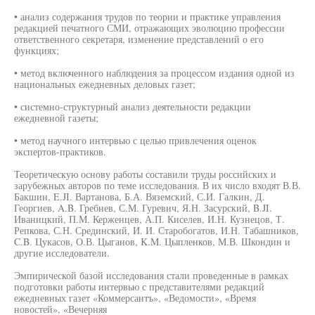
• анализ содержания трудов по теории и практике управления
редакцией печатного СМИ, отражающих эволюцию профессии
ответственного секретаря, изменение представлений о его
функциях;
• метод включенного наблюдения за процессом издания одной из
национальных ежедневных деловых газет;
• системно-структурный анализ деятельности редакции
ежедневной газеты;
• метод научного интервью с целью привлечения оценок
экспертов-практиков.
Теоретическую основу работы составили труды российских и
зарубежных авторов по теме исследования. В их число входят В.В.
Бакшин, E.JI. Вартанова, Б.А. Вяземский, С.И. Галкин, Д.
Георгиев, A.B. Гребнев, С.М. Гуревич, Я.Н. Засурский, B.JI.
Иваницкий, П.М. Керженцев, А.П. Киселев, И.Н. Кузнецов, Т.
Репкова, С.Н. Срединский, И. И. Старобогатов, И.Н. Табашников,
C.B. Цукасов, О.В. Цыганов, K.M. Цыпленков, М.В. Шкондин и
другие исследователи.
Эмпирической базой исследования стали проведенные в рамках
подготовки работы интервью с представителями редакций
ежедневных газет «Коммерсантъ», «Ведомости», «Время
новостей», «Вечерняя