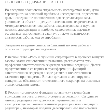
ОСНОВНОЕ СОДЕРЖАНИЕ РАБОТЫ
Во введении обоснована актуальность исследуемой темы, дана
характеристика основной проблемы исследования, определена
цель и содержание поставленных для ее реализации задач,
установлены объект и предмет исследования, теоретическая и
методологическая основа работы, охарактеризована научная
новизна диссертации и наиболее существенные научные
результаты, выносимые на защиту, а также практическая
значимость работы, ход ее апробации.
Завершает введение список публикаций по теме работы и
описание структуры исследования.
В первой главе «Роль и функции секретариата в процессе выпуска
газеты: этапы становления и развития» раскрывается суть
профессии ответственного секретаря газетной редакции. Дается
представление о ее корнях и трансформации функций
ответственного секретаря в ходе развития отечественного
газетного производства. В главе детально анализируются
конкретные обязанности ответственного секретаря на основных
этапах создания газеты.
В России исторически функции по выпуску газеты были
возложены на ответственного секретаря редакции. Сегодня во
многих редакциях эту должность переименовали в
«выпускающего», «ответственного редактора» или «ведущего
редактора», некоторые издания делегировали его полномочия