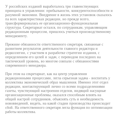
У российских изданий выработалось три главенствующих
принципа в управлении: прибыльности, конкурентоспособности и
разумной экономии. Внедрение в жизнь этих установок сказалось
па всех характеристиках редакции, но прежде всего,
трансформировалась ее организационно-функциональная
структура. Секретариат остался, по сотрудникам, управляющим
редакционным процессом, пришлось учиться производственному
менеджменту.
Прежние обязанности ответственного секретаря, связанные с
развитием результатов деятельности главного редактора и
редколлегии, с участием в разработке стратегии издания, с
определением его целей и задач, с переводом последних на
тактический уровень, во многом совпали с обязанностями
современного менеджера.
При этом на секретариат, как на центр управления
редакционными процессами, легла серьезная задача - воспитать у
коллектива экономический образ мышления. Именно этот отдел
редакции, контактирующий лично со всеми подразделениями
газеты, чувствующий настроения отделов, видящий насущные
организационные проблемы, оказался способным влиять на
общий настрой сотрудников, объяснять суть и необходимость
нововведений, видеть, на какой стадии производства происходит
сбой. На ответственного секретаря легла функция по оптимизации
работы коллектива.