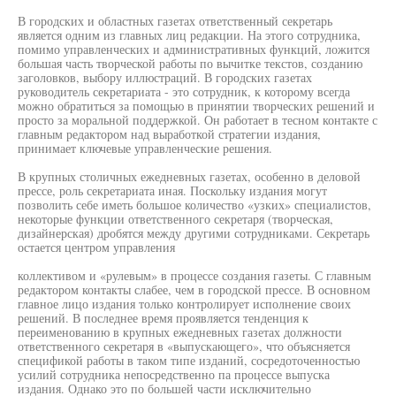
В городских и областных газетах ответственный секретарь
является одним из главных лиц редакции. На этого сотрудника,
помимо управленческих и административных функций, ложится
большая часть творческой работы по вычитке текстов, созданию
заголовков, выбору иллюстраций. В городских газетах
руководитель секретариата - это сотрудник, к которому всегда
можно обратиться за помощью в принятии творческих решений и
просто за моральной поддержкой. Он работает в тесном контакте с
главным редактором над выработкой стратегии издания,
принимает ключевые управленческие решения.
В крупных столичных ежедневных газетах, особенно в деловой
прессе, роль секретариата иная. Поскольку издания могут
позволить себе иметь большое количество «узких» специалистов,
некоторые функции ответственного секретаря (творческая,
дизайнерская) дробятся между другими сотрудниками. Секретарь
остается центром управления
коллективом и «рулевым» в процессе создания газеты. С главным
редактором контакты слабее, чем в городской прессе. В основном
главное лицо издания только контролирует исполнение своих
решений. В последнее время проявляется тенденция к
переименованию в крупных ежедневных газетах должности
ответственного секретаря в «выпускающего», что объясняется
спецификой работы в таком типе изданий, сосредоточенностью
усилий сотрудника непосредственно па процессе выпуска
издания. Однако это по большей части исключительно