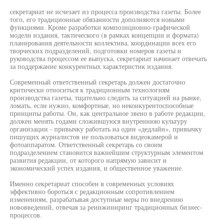
секретариат не исчезает из процесса производства газеты. Более
того, его традиционные обязанности дополняются новыми
функциями. Кроме разработки композиционно-графической
модели издания, тактического (в рамках концепции и формата)
планирования деятельности коллектива, координации всех его
творческих подразделений, подготовки номеров газеты и
руководства процессом ее выпуска, секретариат начинает отвечать
за поддержание конкурентных характеристик издания.
Современный ответственный секретарь должен достаточно
критически относиться к традиционным технологиям
производства газеты, тщательно следить за ситуацией на рынке,
ломать, если нужно, комфортные, но неконкурентоспособные
принципы работы. Он, как центральное звено в работе редакции,
должен менять годами сложившуюся внутреннюю культуру
организации - привычку работать на один «дедлайн», привычку
пишущих журналистов не пользоваться видеокамерой и
фотоаппаратом. Ответственный секретарь со своим
подразделением становится важнейшим структурным элементом
развития редакции, от которого напрямую зависит и
экономический успех издания, и общественное уважение.
Именно секретариат способен в современных условиях
эффективно бороться с редакционным сопротивлением
изменениям, разрабатывая доступные меры по внедрению
нововведений, отвечая за реинжиниринг традиционных бизнес-
процессов.