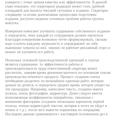
измерить с точки зрения качества или эффективности. В данной
главе показано, что секретариат редакции может стать удобной
площадкой для анализа текущей ситуации в издании. Секретарю,
следящему за всеми допечатавши процессами подготовки
издания, доступно видение основных проблем работы группы
выпуска.
Измерения помогают улучшить содержание собственного издания
и определить, чему каждый из сотрудников должен научиться.
Благодаря измерениям возможно четче сформулировать, сколько
надо платить каждому журналисту и оправдывают ли себя
нынешние затраты на них, хорошо ли работает рекламный отдел и
можно ли улучшить его работу.
Поскольку основной производственной единицей в газетах
является содержание, то эффективность работы и
производительность труда ответственный секретарь может
рассчитать, замеряя время движения контента по основным этапам
производства печатного продукта. Процесс создания газеты
необходимо разделить на мельчайшие единицы работ, которые
дальше не делятся, и определить среднее время, которое уходит на
эти процедуры. Например, написание текста, создание макета
полосы, поиск фотографии, корректура. Далее следует ввести
всевозможные коэффициенты переработки, связанные с
внешними факторами (создание нескольких вариантов первой
полосы, чтение корректурой текстов, которые в итоге не уйдут в
печать и т.д.), после чего вывести нормативы по операциям.
Последние данные сравниваются с настоящим положением дел в