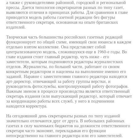
а также с руководителями районной, городской и региональной
прессы. Дается типология секретариатов разных по типу газет,
выявляются отличия в принципах работы. Для сравнения в главе
приводится модель работы газетной редакции без фигуры
ответственного секретаря, основанная на опыте британских
издателей.
Творческая часть большинства российских газетных редакций
функционирует по общей схеме, имеющей свои нюансы в каждом
отдельно взятом коллективе. Она представляет собой
централизованную модель, сложившуюся еще в 1960-е годы. Во
главе издания стоит главный редактор, чуть ниже - его
заместители, которым подчиняются редакторы журналистских
отделов. Журналисты, по большей части, работают со своим
конкретным редактором и нацелены на выполнение именно его
заданий. Наравне с заместителями главного редактора находятся
арт-директор, отвечающий за работу группы верстки, и
руководитель фотослужбы, контролирующий работу фотографов.
Важным звеном в процессе производства является ответственный
секретарь издания (или выпускающий редактор), который отвечает
за координацию работы всех служб, у него в подчинении
находится корректура.
На сегодняшний день секретариаты разных по типу изданий
значительно отличаются друг от друга. В небольших районных
газетах в силу маленьких бюджетов на должности ответственного
секретаря часто экономят, перекладывая его функции
непосредственно на главного редактора или его заместителей.