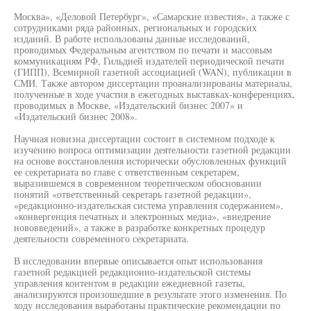
Москва», «Деловой Петербург», «Самарские известия», а также с
сотрудниками ряда районных, региональных и городских
изданий. В работе использованы данные исследований,
проводимых Федеральным агентством по печати и массовым
коммуникациям РФ, Гильдией издателей периодической печати
(ГИПП), Всемирной газетной ассоциацией (WAN), публикации в
СМИ. Также автором диссертации проанализированы материалы,
полученные в ходе участия в ежегодных выставках-конференциях,
проводимых в Москве, «Издательский бизнес 2007» и
«Издательский бизнес 2008».
Научная новизна диссертации состоит в системном подходе к
изучению вопроса оптимизации деятельности газетной редакции
на основе восстановления исторически обусловленных функций
ее секретариата во главе с ответственным секретарем,
выразившемся в современном теоретическом обосновании
понятий «ответственный секретарь газетной редакции»,
«редакционно-издательская система управления содержанием»,
«конвергенция печатных и электронных медиа», «внедрение
нововведений», а также в разработке конкретных процедур
деятельности современного секретариата.
В исследовании впервые описывается опыт использования
газетной редакцией редакционно-издательской системы
управления контентом в редакции ежедневной газеты,
анализируются произошедшие в результате этого изменения. По
ходу исследования выработаны практические рекомендации по