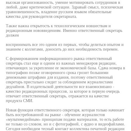
высокая организованность, умение мотивировать сотрудников в
любой, даже критической ситуации. Здравый смысл, психическая
уравновешенность, владение русским языком обязательные
качества для руководителя секретариата.
Также важна открытость к технологическим новшествам и
редакционным нововведениям. Именно ответственный секретарь
должен
воспринимать все это одним из первых, чтобы делиться опытом и
знанием с коллегами, доносить до них необходимость перемен.
С формированием информационного рынка ответственный
секретарь стал еще и одним из важных менеджеров редакции,
отвечающих за укрепление ее экономической базы. Сдача номера в
типографию позже оговоренного срока грозит большими
денежными штрафами для издания, поэтому ответственный
секретарь пристально следит за соблюдением журналистами
дедлайнов. В издательской деятельности все взаимосвязано -
качество редакционных процессов, за которое в первую очередь
отвечает ответственный секретарь, отражается на качестве
продукта СМИ.
Новая функция ответственного секретаря, которая только начинает
быть востребованной на рынке - обучение журналистов
«мультимедийным» принципам подачи материалов, то есть работе
не только со словом, но и с фотографией, с аудио и видеофайлами.
Сегодня необходим тесный контакт коллектива печатной редакции