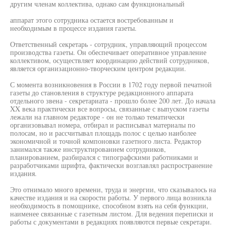
другим членам коллектива, однако сам функциональный
аппарат этого сотрудника остается востребованным и
необходимым в процессе издания газеты.
Ответственный секретарь - сотрудник, управляющий процессом
производства газеты. Он обеспечивает оперативное управление
коллективом, осуществляет координацию действий сотрудников,
является организационно-творческим центром редакции.
С момента возникновения в России в 1702 году первой печатной
газеты до становления в структуре редакционного аппарата
отдельного звена - секретариата - прошло более 200 лет. До начала
XX века практически все вопросы, связанные с выпуском газеты
лежали на главном редакторе - он не только тематически
организовывал номера, отбирал и расписывал материалы по
полосам, но и рассчитывал площадь полос с целью наиболее
экономичной и точной компоновки газетного листа. Редактор
занимался также инструктированием сотрудников,
планированием, разбирался с типографскими работниками и
разработчиками шрифта, фактически возглавлял распространение
издания.
Это отнимало много времени, труда и энергии, что сказывалось на
качестве издания и на скорости работы. У первого лица возникла
необходимость в помощнике, способном взять на себя функции,
наименее связанные с газетным листом. Для ведения переписки и
работы с документами в редакциях появляются первые секретари.