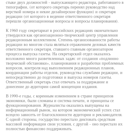
стыке двух должностей - выпускающего редактора, работавшего в
типографии, (от которого секретарь перенял руководство над
версткой номера и некие дизайнерские функции) и секретаря
редакции (от которого в ведение ответственного секретаря
перешли организационные вопросы и вопросы планирования).
К 1960 году секретариат в российских редакциях окончательно
утвердился как организационно-творческий центр управления
редакционным коллективом. Степень организованности работы
редакции во многом стала являться отражением деловых качеств
ответственного секретаря, ставшего главным организатором
процесса выпуска газеты. На секретарский отдел оказалось
возложено много разветвленных задач: от создания «подлинно
творческой обстановки», планирования и разработки проблемных
вопросов, контроля над выполнением редакционных планов,
координации работы отделов, руководства службами редакции, и
непосредственно до подготовки и выпуска номеров газеты.
Ответственный секретарь стал отвечать за поддержание и
донесение до аудитории самой концепции издания.
В 1990-е годы, с коренным изменением в стране принципов
экономики, были сломаны и система печати, и принципы се
функционирования. Журналисты оказались выпущены на
информационный рынок, на котором экономический успех стал
всецело зависеть от благосклонности аудитории и рекламодателя.
С одной стороны, государство перестало диктовать средствам
массовой информации свои условия, с другой - оно перестало их
полностью финансово поддерживать.