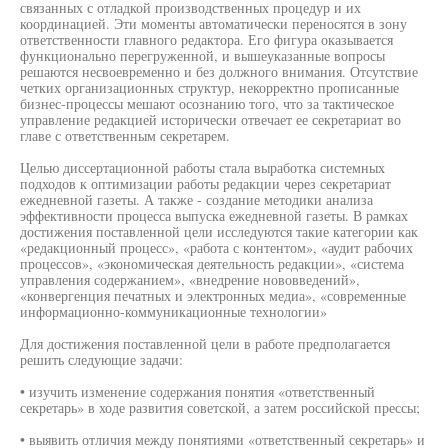
связанных с отладкой производственных процедур и их
координацией. Эти моменты автоматически переносятся в зону
ответственности главного редактора. Его фигура оказывается
функционально перегруженной, и вышеуказанные вопросы
решаются несвоевременно и без должного внимания. Отсутствие
четких организационных структур, некорректно прописанные
бизнес-процессы мешают осознанию того, что за тактическое
управление редакцией исторически отвечает ее секретариат во
главе с ответственным секретарем.
Целью диссертационной работы стала выработка системных
подходов к оптимизации работы редакции через секретариат
ежедневной газеты. А также - создание методики анализа
эффективности процесса выпуска ежедневной газеты. В рамках
достижения поставленной цели исследуются такие категории как
«редакционный процесс», «работа с контентом», «аудит рабочих
процессов», «экономическая деятельность редакции», «система
управления содержанием», «внедрение нововведений»,
«конвергенция печатных и электронных медиа», «современные
информационно-коммуникационные технологии»
Для достижения поставленной цели в работе предполагается
решить следующие задачи:
• изучить изменение содержания понятия «ответственный
секретарь» в ходе развития советской, а затем российской прессы;
• выявить отличия между понятиями «ответственный секретарь» и