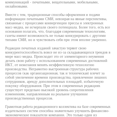
коммуникаций - печатными, вещательными, мобильными,
онлайновыми.
Вместе с тем, традиционные способы оформления и подачи
информации печатными СМИ, невзирая на явные перспективы,
связанные с процессами конвергенции прессы и электронных
масс-медиа, не исчерпали своего потенциала. Более того, есть все
основания полагать, что, благодаря современным технологиям,
газеты имеют возможность не только конкурировать с другими
типами СМИ, но и чувствовать себя при этом вполне уверенно.
Редакции печатных изданий зачастую теряют свою
конкурентоспособность вовсе не из-за складывающихся трендов в
мире масс-медиа. Происходит это от элементарного неумения
делать свою работу с использованием современных достижений
ИКТ, от нежелания менять неэффективную технологию
производства. Неграмотно выстроенная структура рабочих
процессов (как организационная, так и техническая) влечет за
собой увеличение времени производства, привлечение лишних
сотрудников, аренду дополнительных площадей, избыточную
покупку оборудования. При этом в современных редакциях
существует предельно высокий уровень сопротивления
изменениям, направленным на реальное улучшение
производственных процессов.
Грамотная работа редакционного коллектива на базе современных
издательских систем способна значительно улучшить финансово-
экономические показатели компании. Это только один из