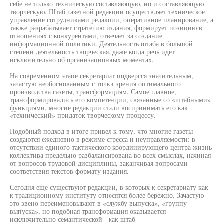
себе не только техническую составляющую, но и составляющую
творческую. Штаб газетной редакции осуществляет техническое
управление сотрудниками редакции, оперативное планирование, а
также разрабатывает стратегию издания, формирует позицию в
отношениях с конкурентами, отвечает за создание
информационной политики. Деятельность штаба в большой
степени деятельность творческая, даже когда речь идет
исключительно об организационных моментах.
На современном этапе секретариат подвергся значительным,
зачастую необоснованным с точки зрения оптимального
производства газеты, трансформациям. Самое главное,
трансформировались его компетенции, связанные со «штабными»
функциями, многие редакции стали воспринимать его как
«технический» придаток творческому процессу.
Подобный подход в итоге привел к тому, что многие газеты
создаются ежедневно в режиме стресса и неуправляемости: в
отсутствии единого тактического координирующего центра жизнь
коллектива предельно разбалансирована во всех смыслах, начиная
от вопросов трудовой дисциплины, заканчивая вопросами
соответствия текстов формату издания.
Сегодня еще существуют редакции, в которых к секретариату как
к традиционному институту относятся более бережно. Зачастую
это звено переименовывают в «службу выпуска», «группу
выпуска», но подобная трансформация оказывается
исключительно семантической - как штаб