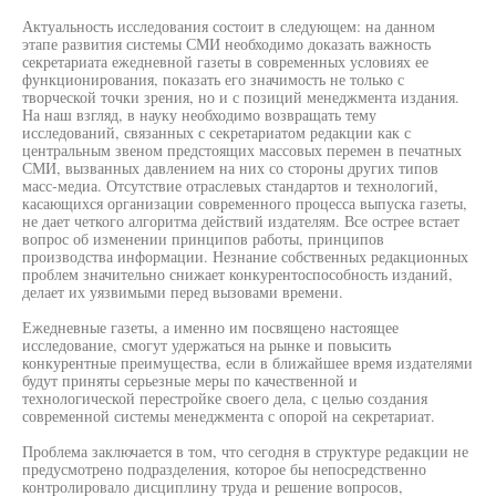
Актуальность исследования состоит в следующем: на данном
этапе развития системы СМИ необходимо доказать важность
секретариата ежедневной газеты в современных условиях ее
функционирования, показать его значимость не только с
творческой точки зрения, но и с позиций менеджмента издания.
На наш взгляд, в науку необходимо возвращать тему
исследований, связанных с секретариатом редакции как с
центральным звеном предстоящих массовых перемен в печатных
СМИ, вызванных давлением на них со стороны других типов
масс-медиа. Отсутствие отраслевых стандартов и технологий,
касающихся организации современного процесса выпуска газеты,
не дает четкого алгоритма действий издателям. Все острее встает
вопрос об изменении принципов работы, принципов
производства информации. Незнание собственных редакционных
проблем значительно снижает конкурентоспособность изданий,
делает их уязвимыми перед вызовами времени.
Ежедневные газеты, а именно им посвящено настоящее
исследование, смогут удержаться на рынке и повысить
конкурентные преимущества, если в ближайшее время издателями
будут приняты серьезные меры по качественной и
технологической перестройке своего дела, с целью создания
современной системы менеджмента с опорой на секретариат.
Проблема заключается в том, что сегодня в структуре редакции не
предусмотрено подразделения, которое бы непосредственно
контролировало дисциплину труда и решение вопросов,