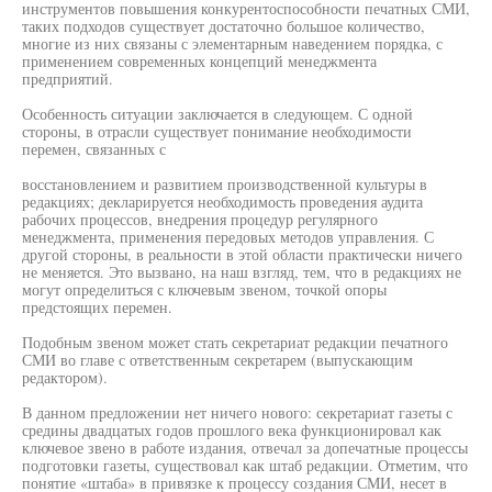
инструментов повышения конкурентоспособности печатных СМИ,
таких подходов существует достаточно большое количество,
многие из них связаны с элементарным наведением порядка, с
применением современных концепций менеджмента
предприятий.
Особенность ситуации заключается в следующем. С одной
стороны, в отрасли существует понимание необходимости
перемен, связанных с
восстановлением и развитием производственной культуры в
редакциях; декларируется необходимость проведения аудита
рабочих процессов, внедрения процедур регулярного
менеджмента, применения передовых методов управления. С
другой стороны, в реальности в этой области практически ничего
не меняется. Это вызвано, на наш взгляд, тем, что в редакциях не
могут определиться с ключевым звеном, точкой опоры
предстоящих перемен.
Подобным звеном может стать секретариат редакции печатного
СМИ во главе с ответственным секретарем (выпускающим
редактором).
В данном предложении нет ничего нового: секретариат газеты с
средины двадцатых годов прошлого века функционировал как
ключевое звено в работе издания, отвечал за допечатные процессы
подготовки газеты, существовал как штаб редакции. Отметим, что
понятие «штаба» в привязке к процессу создания СМИ, несет в