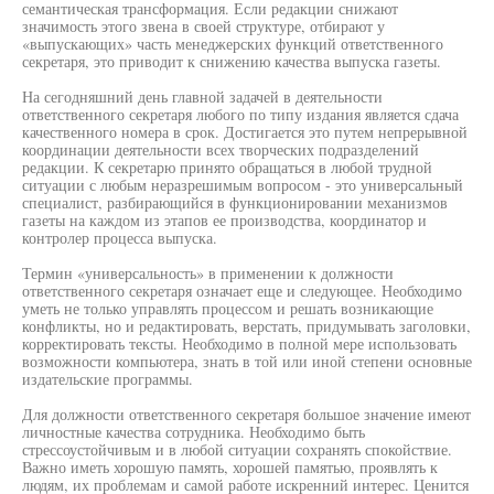
семантическая трансформация. Если редакции снижают
значимость этого звена в своей структуре, отбирают у
«выпускающих» часть менеджерских функций ответственного
секретаря, это приводит к снижению качества выпуска газеты.
На сегодняшний день главной задачей в деятельности
ответственного секретаря любого по типу издания является сдача
качественного номера в срок. Достигается это путем непрерывной
координации деятельности всех творческих подразделений
редакции. К секретарю принято обращаться в любой трудной
ситуации с любым неразрешимым вопросом - это универсальный
специалист, разбирающийся в функционировании механизмов
газеты на каждом из этапов ее производства, координатор и
контролер процесса выпуска.
Термин «универсальность» в применении к должности
ответственного секретаря означает еще и следующее. Необходимо
уметь не только управлять процессом и решать возникающие
конфликты, но и редактировать, верстать, придумывать заголовки,
корректировать тексты. Необходимо в полной мере использовать
возможности компьютера, знать в той или иной степени основные
издательские программы.
Для должности ответственного секретаря большое значение имеют
личностные качества сотрудника. Необходимо быть
стрессоустойчивым и в любой ситуации сохранять спокойствие.
Важно иметь хорошую память, хорошей памятью, проявлять к
людям, их проблемам и самой работе искренний интерес. Ценится