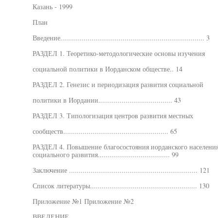
Казань - 1999
План
Введение.......................................................................... 3
РАЗДЕЛ 1. Теоретико-методологические основы изучения
социальной политики в Иорданском обществе.. 14
РАЗДЕЛ 2. Генезис и периодизация развития социальной
политики в Иордании...................................... 43
РАЗДЕЛ 3. Типологизация центров развития местных
сообществ...................................................... 65
РАЗДЕЛ 4. Повышение благосостояния иорданского населени
социального развития..................................... 99
Заключение .................................................................. 121
Список литературы....................................................... 130
Приложение №1 Приложение №2
ВВЕДЕНИЕ