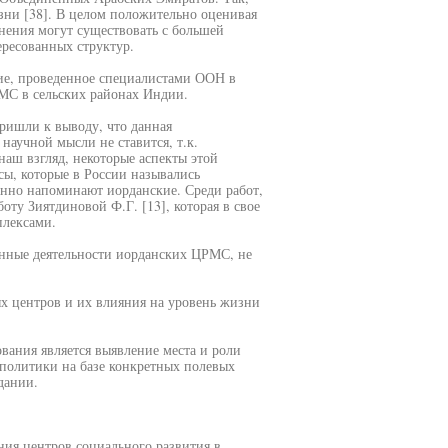
ни [38]. В целом положительно оценивая
нения могут существовать с большей
ресованных структур.
ие, проведенное специалистами ООН в
МС в сельских районах Индии.
ришли к выводу, что данная
научной мысли не ставится, т.к.
наш взгляд, некоторые аспекты этой
сы, которые в России назывались
енно напоминают иорданские. Среди работ,
ту Зиятдиновой Ф.Г. [13], которая в свое
плексами.
нные деятельности иорданских ЦРМС, не
х центров и их влияния на уровень жизни
вания является выявление места и роли
 политики на базе конкретных полевых
дании.
ния центров социального развития в