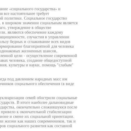
ание «социального государства» и
я все настоятельнее требует
й политики. Социальное государство
к. в широком значении социальным является
лаго, утверждение в обществе
ли, являются обеспечение каждому
ащищенности, соучастия в управлении
ользу бедных и сглаживание всех видов
ормирование благоприятной для человека
 одинаковых жизненных шансов,
вленной цели - осуществление современной
равах человека, создание общедоступной
ания, культуры и науки, помощь "слабым"
огда под давлением народных масс им
очников социального обеспечения (в виде
нуклеаризации семей обострили социальные
сударств. В итоге наиболее дальновидные
дарства, окончательно сложившуюся после
о привело к окончательной стабилизации
гионе и смене их социальной ориентации.
ии жизни как наших современников, так и
ров социального развития как составной