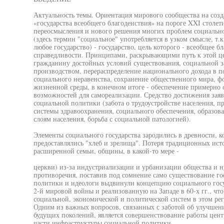
Актуальность темы. Ориентация мирового сообщества на созд
«государства всеобщего благоденствия» на пороге XXI столети
переосмысления и нового решения многих проблем социально
(здесь термин "социальное" употребляется в узком смысле, т.
любое государство) - государство, цель которого - всеобщее б
справедливости. Принципами, раскрывающими путь к этой це
гражданину достойных условий существования, социальной з
производством, перераспределение национального дохода в п
социального неравенства, сохранение общественного мира, ф
жизненной среды, в конечном итоге - обеспечение примерно
возможностей для самореализации. Средство достижения зая
социальной политики (забота о трудоустройстве населения, п
системы здравоохранения, социального обеспечения, образов
слоям населения, борьба с социальной патологией).
Элементы социального государства зародились в древности, к
предоставлялись "хлеб и зрелища". Потеря традиционных ист
расширенной семьи, общины, в какой-то мере -
церкви) из-за индустриализации и урбанизации общества и 
противоречия, поставив под сомнение само существование го
политики и идеологи выдвинули концепцию социального госу
2-й мировой войны и реализованную на Западе в 60-х гг., чт
социальной, экономической и политической систем в этом ре
Одним из важных вопросов, связанных с заботой об улучшен
будущих поколений, является совершенствование работы цент
части инфраструктуры социальной политики.