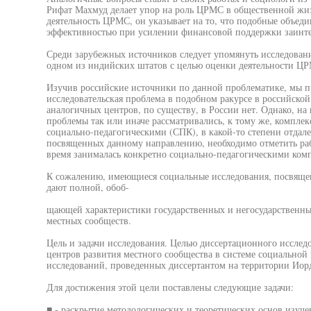
Рифат Махмуд делает упор на роль ЦРМС в общественной жиз
деятельность ЦРМС, он указывает на то, что подобные объеди
эффективностью при усилении финансовой поддержки заинте
Среди зарубежных источников следует упомянуть исследован
одном из индийских штатов с целью оценки деятельности ЦР
Изучив российские источники по данной проблематике, мы п
исследовательская проблема в подобном ракурсе в российской 
аналогичных центров, по существу, в России нет. Однако, на 
проблемы так или иначе рассматривались, к тому же, комплек
социально-педагогическими (СПК), в какой-то степени отдал
посвященных данному направлению, необходимо отметить рабо
время занималась конкретно социально-педагогическими ком
К сожалению, имеющиеся социальные исследования, посвяще
дают полной, обоб-
щающей характеристики государственных и негосударственны
местных сообществ.
Цель и задачи исследования. Целью диссертационного исследо
центров развития местного сообщества в системе социальной
исследований, проведенных диссертантом на территории Иор
Для достижения этой цели поставлены следующие задачи:
■ - раскрытие методологических и теоретических основ изуче