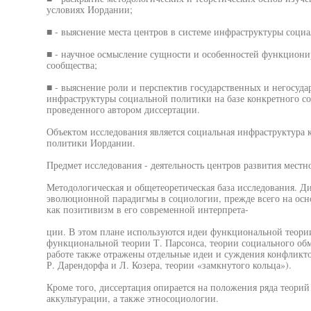
условиях Иордании;
■ - выяснение места центров в системе инфраструктуры соци
■ - научное осмысление сущности и особенностей функциони
сообщества;
■ - выяснение роли и перспектив государственных и негосуда
инфраструктуры социальной политики на базе конкретного со
проведенного автором диссертации.
Объектом исследования является социальная инфраструктура к
политики Иордании.
Предмет исследования - деятельность центров развития местн
Методологическая и общетеоретическая база исследования. Ди
эволюционной парадигмы в социологии, прежде всего на осно
как позитивизм в его современной интерпрета-
ции. В этом плане используются идеи функциональной теори
функциональной теории Т. Парсонса, теории социального обм
работе также отражены отдельные идеи и суждения конфликт
Р. Дарендорфа и Л. Козера, теории «замкнутого кольца»).
Кроме того, диссертация опирается на положения ряда теорий
аккультурации, а также этносоциологии.