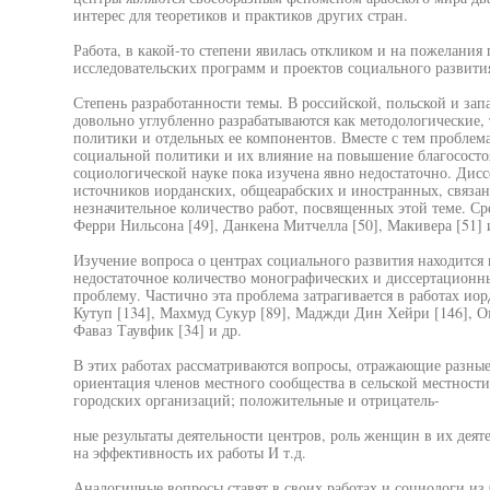
интерес для теоретиков и практиков других стран.
Работа, в какой-то степени явилась откликом и на пожелания 
исследовательских программ и проектов социального развити
Степень разработанности темы. В российской, польской и зап
довольно углубленно разрабатываются как методологические,
политики и отдельных ее компонентов. Вместе с тем пробле
социальной политики и их влияние на повышение благососто
социологической науке пока изучена явно недостаточно. Дисс
источников иорданских, общеарабских и иностранных, связа
незначительное количество работ, посвященных этой теме. Ср
Ферри Нильсона [49], Данкена Митчелла [50], Макивера [51] 
Изучение вопроса о центрах социального развития находится 
недостаточное количество монографических и диссертационн
проблему. Частично эта проблема затрагивается в работах иор
Кутуп [134], Махмуд Сукур [89], Маджди Дин Хейри [146], Ом
Фаваз Таувфик [34] и др.
В этих работах рассматриваются вопросы, отражающие разны
ориентация членов местного сообщества в сельской местност
городских организаций; положительные и отрицатель-
ные результаты деятельности центров, роль женщин в их деяте
на эффективность их работы И т.д.
Аналогичные вопросы ставят в своих работах и социологи и