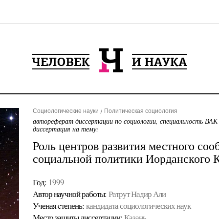
Социологические науки
Политическая социология
автореферат диссертации по социологии, специальность ВАК
диссертация на тему:
Роль центров развития местного соо
социальной политики Иорданского К
Год:
1999
Автор научной работы:
Ратрут Надир Али
Ученая cтепень:
кандидата социологических наук
Место защиты диссертации:
Казань