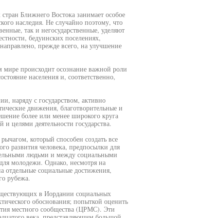
 стран Ближнего Востока занимает особое
ского наследия. Не случайно поэтому, что
енные, так и негосударственные, уделяют
стности, бедуинских поселениях,
направлено, прежде всего, на улучшение
ем мире происходит осознание важной роли
остояние населения и, соответственно,
и, наряду с государством, активно
тические движения, благотворительные и
ешение более или менее широкого круга
 и целями деятельности государства.
рычагом, который способен создать все
ого развития человека, предпосылки для
дельными людьми и между социальными
для молодежи. Однако, несмотря на
на отдельные социальные достижения,
го рубежа.
существующих в Иордании социальных
ктического обоснования; попыткой оценить
ития местного сообщества (ЦРМС). Эти
адцатого века, представляющим большой