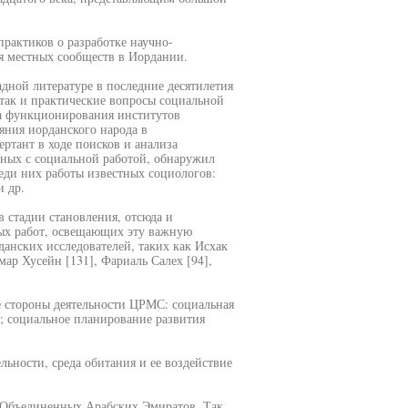
практиков о разработке научно-
я местных сообществ в Иордании.
адной литературе в последние десятилетия
 так и практические вопросы социальной
ма функционирования институтов
яния иорданского народа в
ертант в ходе поисков и анализа
нных с социальной работой, обнаружил
еди них работы известных социологов:
и др.
в стадии становления, отсюда и
ых работ, освещающих эту важную
данских исследователей, таких как Исхак
ар Хусейн [131], Фариаль Салех [94],
е стороны деятельности ЦРМС: социальная
и; социальное планирование развития
льности, среда обитания и ее воздействие
з Объединенных Арабских Эмиратов. Так,