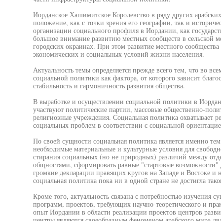
Иорданское Хашимитское Королевство в ряду других арабских
положение, как с точки зрения его географии, так и историче
организации социального профиля в Иордании, как государств
большое внимание развитию местных сообществ в сельской ме
городских окраинах. При этом развитие местного сообщества 
экономических и социальных условий жизни населения.
Актуальность темы определяется прежде всего тем, что во вс
социальной политики как фактора, от которого зависит благос
стабильность и гармоничность развития общества.
В выработке и осуществлении социальной политики в Иордани
участвуют политические партии, массовые общественно-поли
религиозные учреждения. Социальная политика охватывает р
социальных проблем в соответствии с социальной ориентацией
По своей сущности социальная политика является именно тем 
необходимые материальные и культурные условия для свободн
стирания социальных (но не природных) различий между от
общностями, сформировать равные "стартовые возможности" 
громкие декларации правящих кругов на Западе и Востоке и 
социальная политика пока ни в одной стране не достигла тако
Кроме того, актуальность связана с потребностью изучения 
программ, проектов, требующих научно-теоретического и пра
опыт Иордании в области реализации проектов центров разв
центры являются своеобразным феноменом арабского мира дв