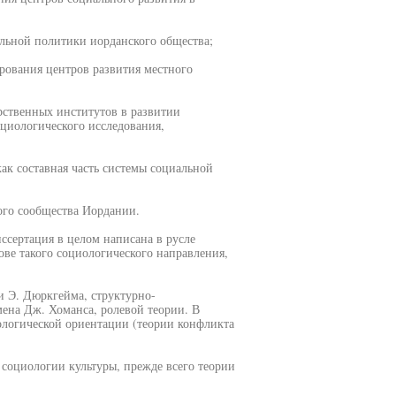
альной политики иорданского общества;
рования центров развития местного
рственных институтов в развитии
циологического исследования,
ак составная часть системы социальной
ого сообщества Иордании.
ссертация в целом написана в русле
ве такого социологического направления,
и Э. Дюркгейма, структурно-
ена Дж. Хоманса, ролевой теории. В
ологической ориентации (теории конфликта
 социологии культуры, прежде всего теории