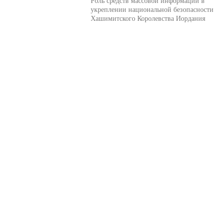
Роль средств массовой информации в
укреплении национальной безопасности
Хашимитского Королевства Иордания