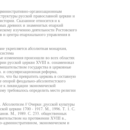
административно-организационным
структуры русской православной церкви и
стории. Сказанное относится и к
амых древних и знаменитых епархий
ескому изучению деятельности Ростовского
в и центра епархиального управления в
ане укрепляется абсолютная монархия,
 система
ые изменения произошли во всех областях
рии русской церкви XVIII в. ознаменовал
вмешательством государства в церковные
в. и секуляризационная реформа,
то, что бы превратить церковь в составную
ее опорой феодально-абсолютистского
ние к ликвидации экономической
зму требовалось определить место религии
. Абсолютизм // Очерки ¡русской культуры
ской церкви 1700 - 1917. М., 1996. Т. 1. С.
банов. М., 1989. С. 233. общественных
ительством на протяжении XVIII в.,
ко-административном, экономическом и