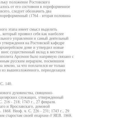
ольку положение Ростовского
алось от его состояния в пореформенное
всего, следует обозначить два
 пореформенный (1764 - вторая половина
ьного этапа имеет смысл выделить
, который проявил себя как наиболее
льного управления и самый деятельный
о утверждения на Ростовской кафедре
рхиерейском доме и утвердил новые
 внес существенный вклад в местное
ополита Арсения было напрямую связано с
венным русским иерархом, посмевшим
 землю, за что поплатился не только
дя из вышеизложенного, периодизация
С. 140.
омового духовенства, священно-
нцелярских служащих, утвержденный
 216 - 218; 1743 г., 27 февраля.
аго и Ярославскаго, домовой
868. Неоф. ч. С. 226 - 231; 1743 г., 29
м старостам своей епархии-// ЯЕВ. 1868.