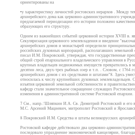
ориентированы на
•у характеристику личностей ростовских иерархов . Между те
архиерейского дома как церковно-административного учрежде
предлагаемой периодизации его истории положено качествен
образующих его структуру.
Одним из важнейших событий церковной истории XVIII в. яв
Секуляризация церковного землевладения и введение "высоч
архиерейских домов и монастырей определили принципиально
российских духовных корпораций, располагавших земельной с
писал И.М. Покровский, утверждая, что государственные пре
общий строй епархиального владельческого управления в Рус
крупных владельцев недвижимых имуществ превратились в ме
десятин леса, двух-трех рыбных озер и т.п. . Словом, с 1764 г
архиерейских домов с их средствами и штатами"8. Здесь умес
относилась к числу крупнейших духовных землевладельцев. С
изъятия церковной земельной собственности и правительств
кафедр стали значительное сокращение служащих Ростовского
изменения в административной системе Ростовской епархии. 
7 См., напр.:'Шляпкин И.А. Св. Димитрий Ростовский и его вр
М.С. Арсений Мациевич, митрополит Ростовский и Ярославск
8 Покровский И.М. Средства и штаты великорусских архиере
Ростовской кафедре действовало два церковно-администрати
последовало упразднение экономической канцелярии, благода