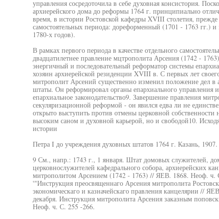
управления сосредоточила в себе духовная консистория. Поск
архиерейского дома до реформы 1764 г. принципиально отлич
время, в истории Ростовской кафедры XVIII столетия, прежде 
самостоятельных периода: дореформенный (1701 - 1763 гг.) и
1780-х годов).
В рамках первого периода в качестве отдельного самостоятел
двадцатилетнее правление мцтрополита Арсения (1742 - 1763)
энергичный и последовательный реформатор системы епархиа
хозяин архиерейской резиденции XVIII в. С первых лет своег
митрополит Арсений существенно изменил положение дел в а
штаты. Он реформировал органы епархиального управления и
епархиальное законодательство9. Завершение правления митр
секуляризационной реформой - он явился едва ли не единст
открыто выступить против отмены церковной собственности на
высоким саном и духовной карьерой, но и свободой10. Исхо
истории
Петра I до учреждения духовных штатов 1764 г. Казань, 1907. 
9 См., напр.: 1743 г., 1 января. Штат домовых служителей, д
церковнослужителей кафедрального собора, архиерейских ка
митрополитом Арсением (1742 - 1763) // ЯЕВ. 1868. Неоф. ч. С.
'"Инструкция преосвященнаго Арсения митрополита Ростовск
экономическаго и казначейскаго правления канцелярии // ЯЕВ. 1
декабря. Инструкция митрополита Арсения заказным поповски
Неоф. ч. С. 255 -266.