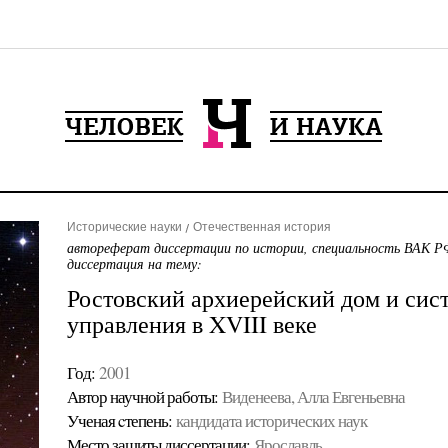
Исторические науки
Отечественная история
автореферат диссертации по истории, специальность ВАК РФ
диссертация на тему:
Ростовский архиерейский дом и сис
управления в XVIII веке
Год:
2001
Автор научной работы:
Виденеева, Алла Евгеньевна
Ученая cтепень:
кандидата исторических наук
Место защиты диссертации:
Ярославль