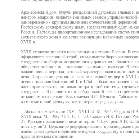
2001 год, автореферат по истории, Виденеева, Алла Евгеньевна
Архиерейский дом, будучи резиденцией духовных владык и 
центром епархии, является значимым звеном управленческой 
одновременно - крупным явлением отечественной церковной и
Ростовскому архиерейскому дому, возглавлявшему одну из с
России. Настоящее диссертационное исследование систематич
архиерейского дома в качестве резиденции церковных иерархо
XVIII в.
XVIII столетие является переломным в истории России. В стр
оформляется сословный строй, складывается бюрократическая
государственно^административного управления1. Значительн
общественной жизни - политике, экономике, культуре. В исто
начало нового периода, который характеризовался активным 
дела. Петровские церковные реформы первой четверти XVIII 
осуществленная Екатериной II в 1764 г., были направлены на 
часть правительственно-административной системы, сделать 
государства . В основе этих преобразований лежало стремле
независимости церкви. Как отмечал B.C. Шульгин, "абсолюти
в системе новой культуры, место церкви среди других
1 Абсолютизм в России (XV - XVIII в). М. 1964: Федосов И.А
XVIII века. М., 1987. Ч. 2. С. 7 - 20. Смолич И.К. История Рус
21; Русское православие: вехи истории. / Науч. ред. А.И. Кли
институтов"3. Церковное реформирование, производимое прав
имело своей целью подчинение церкви государству в полити
идеологическом отношении.