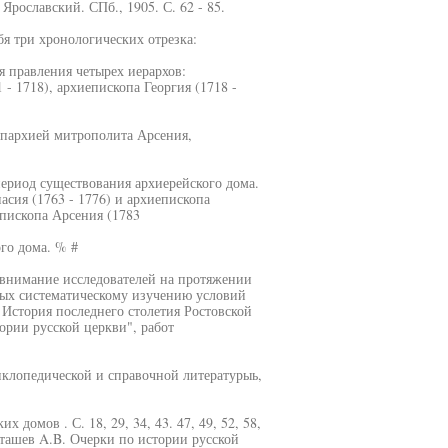
рославский. СПб., 1905. С. 62 - 85.
бя три хронологических отрезка:
мя правления четырех иерархов:
- 1718), архиепископа Георгия (1718 -
 епархией митрополита Арсения,
период существования архиерейского дома.
асия (1763 - 1776) и архиепископа
епископа Арсения (1783
го дома. % #
 внимание исследователей на протяжении
ных систематическому изучению условий
 История последнего столетия Ростовской
рии русской церкви", работ
иклопедической и справочной литературыь,
домов . С. 18, 29, 34, 43. 47, 49, 52, 58,
 Карташев A.B. Очерки по истории русской