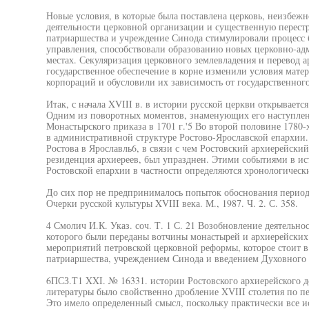
Новые условия, в которые была поставлена церковь, неизбеж
деятельности церковной организации и существенную перест
патриаршества и учреждение Синода стимулировали процесс
управления, способствовали образованию новых церковно-ад
местах. Секуляризация церковного землевладения и перевод 
государственное обеспечение в корне изменили условия мате
корпораций и обусловили их зависимость от государственног
Итак, с начала XVIII в. в истории русской церкви открываетс
Одним из поворотных моментов, знаменующих его наступлени
Монастырского приказа в 1701 г.'5 Во второй половине 1780
в административной структуре Ростово-Ярославской епархии.
Ростова в Ярославль6, в связи с чем Ростовский архиерейски
резиденция архиереев, был упразднен. Этими событиями в ис
Ростовской епархии в частности определяются хронологическ
До сих пор не предпринималось попыток обоснования период
Очерки русской культуры XVIII века. М., 1987. Ч. 2. С. 358.
4 Смолич И.К. Указ. соч. Т. 1 С. 21 Возобновление деятельно
которого были переданы вотчины монастырей и архиерейских
мероприятий петровской церковной реформы, которое стоит в
патриаршества, учреждением Синода и введением Духовного 
6ПСЗ.Т1 XXI. № 16331. истории Ростовского архиерейского 
литературы было свойственно дробление XVIII столетия по п
Это имело определенный смысл, поскольку практически все и