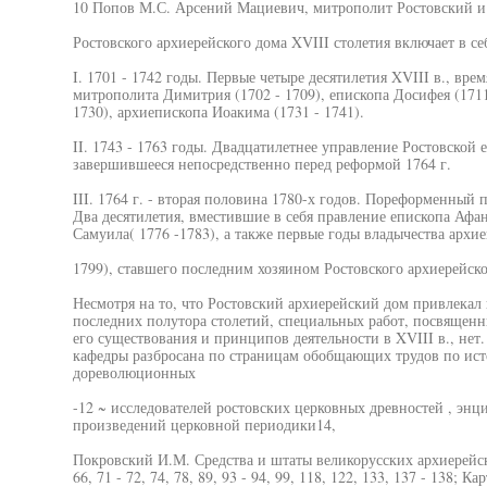
10 Попов М.С. Арсений Мациевич, митрополит Ростовский и Я
Ростовского архиерейского дома XVIII столетия включает в се
I. 1701 - 1742 годы. Первые четыре десятилетия XVIII в., вре
митрополита Димитрия (1702 - 1709), епископа Досифея (1711 
1730), архиепископа Иоакима (1731 - 1741).
II. 1743 - 1763 годы. Двадцатилетнее управление Ростовской
завершившееся непосредственно перед реформой 1764 г.
III. 1764 г. - вторая половина 1780-х годов. Пореформенный 
Два десятилетия, вместившие в себя правление епископа Афан
Самуила( 1776 -1783), а также первые годы владычества архи
1799), ставшего последним хозяином Ростовского архиерейско
Несмотря на то, что Ростовский архиерейский дом привлекал
последних полутора столетий, специальных работ, посвящен
его существования и принципов деятельности в XVIII в., нет.
кафедры разбросана по страницам обобщающих трудов по исто
дореволюционных
-12 ~ исследователей ростовских церковных древностей , энц
произведений церковной периодики14,
Покровский И.М. Средства и штаты великорусских архиерейских 
66, 71 - 72, 74, 78, 89, 93 - 94, 99, 118, 122, 133, 137 - 138;