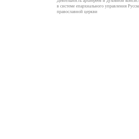
Деятельность архиереев и духовной консис
в системе епархиального управления Русск
православной церкви