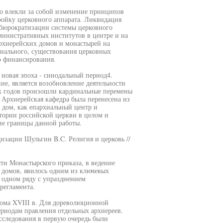
но влекли за собой изменение принципов
ройку церковного аппарата. Ликвидация
 бюрократизации системы церковного
министративных институтов в центре и на
архиерейских домов и монастырей на
риального, существования церковных
о финансирования.
я новая эпоха - синодальный период4.
е, является возобновление деятельности
-х годов произошли кардинальные перемены
 Архиерейская кафедра была перенесена из
й дом, как епархиальный центр и
тории российской церкви в целом и
ие границы данной работы.
изации Шульгин B.C. Религия и церковь //
сти Монастырского приказа, в ведение
 домов, явилось одним из ключевых
 одном ряду с упразднением
регламента.
дома XVIII в. Для дореволюционной
ериодам правления отдельных архиереев.
сследования в первую очередь были