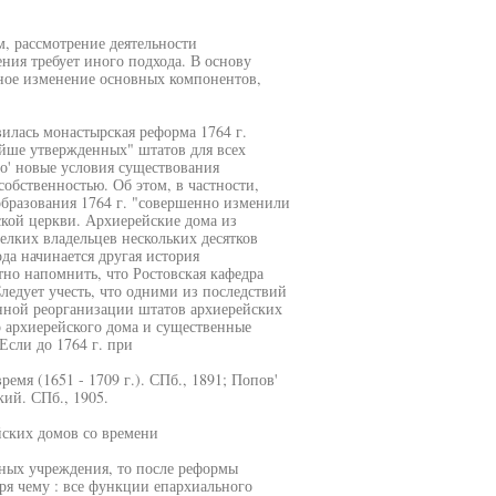
м, рассмотрение деятельности
ния требует иного подхода. В основу
ное изменение основных компонентов,
илась монастырская реформа 1764 г.
айше утвержденных" штатов для всех
' новые условия существования
обственностью. Об этом, в частности,
образования 1764 г. "совершенно изменили
ской церкви. Архиерейские дома из
лких владельцев нескольких десятков
ода начинается другая история
тно напомнить, что Ростовская кафедра
ледует учесть, что одними из последствий
енной реорганизации штатов архиерейских
 архиерейского дома и существенные
Если до 1764 г. при
емя (1651 - 1709 г.). СПб., 1891; Попов'
ий. СПб., 1905.
йских домов со времени
вных учреждения, то после реформы
ря чему : все функции епархиального