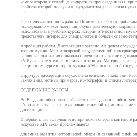
композиторских стилей (в конкретных произведениях) и кри
свойства которой послужили фундаментом для анализа пути 
века.
Практическая ценность работы. Помимо разработки проблемы
исследование может иметь широкую практическую направленн
использованы в учебных курсах истории отечественной музык
представлять интерес для специалистов в области оперно-теа
Апробация работы. Диссертация поэтапно и в целом обсуждал
теории музыки Магнитогорской государственной консерватори
основные положения и выводы получили отражение в доклад
«V Ручьевские чтения», в статьях и тезисах. Материалы иссл
лекционном курсе истории музыки в Магнитогорской государ
Структура диссертации обусловлена ее целью и задачами. Рабо
Заключения, нотных примеров, но-тографии и списка литерат
СОДЕРЖАНИЕ РАБОТЫ
Во Введении обоснован выбор темы исследования, обозначен к
обзор литературы, сформулирован основной терминологически
диссертации.
В первой главе «Эволюция исторической оперы в контексте ра
искусстве XIX века» прослеживается
динамика развития исторической оперы (и связанной с ней о