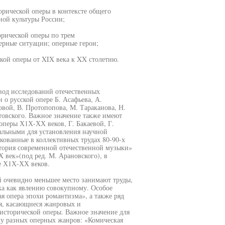
орической оперы в контексте общего
ной культуры России;
орической оперы по трем
рные ситуации; оперные герои;
кой оперы от XIX века к XX столетию.
вод исследований отечественных
 о русской опере Б. Асафьева, А.
овой, В. Протопопова, М. Тараканова, Н.
товского. Важное значение также имеют
перы Х1Х-ХХ веков, Г. Бакаевой, Г.
льными для установления научной
кованные в коллективных трудах 80-90-х
стория современной отечественной музыки»
X век»(под ред. М. Арановского), в
е Х1Х-ХХ веков.
й очевидно меньшее место занимают труды,
ка как явлению совокупному. Особое
 опера эпохи романтизма», а также ряд
я, касающиеся жанровых и
исторической оперы. Важное значение для
у разных оперных жанров: «Комическая