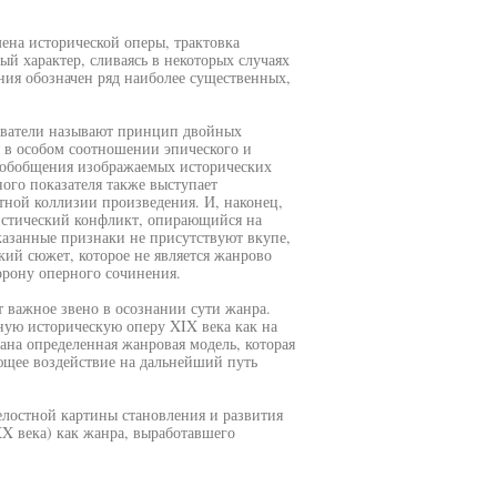
ена исторической оперы, трактовка
ый характер, сливаясь в некоторых случаях
ния обозначен ряд наиболее существенных,
ователи называют принцип двойных
я в особом соотношении эпического и
о обобщения изображаемых исторических
ного показателя также выступает
тной коллизии произведения. И, наконец,
истический конфликт, опирающийся на
указанные признаки не присутствуют вкупе,
кий сюжет, которое не является жанрово
рону оперного сочинения.
 важное звено в осознании сути жанра.
ную историческую оперу XIX века как на
ана определенная жанровая модель, которая
ющее воздействие на дальнейший путь
елостной картины становления и развития
XX века) как жанра, выработавшего