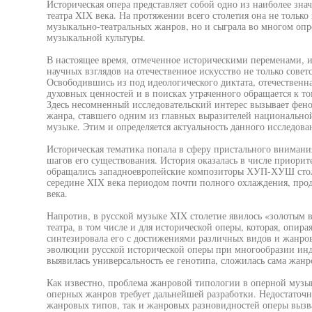
Историческая опера представляет собой одно из наиболее зна
театра XIX века. На протяжении всего столетия она не толь
музыкально-театральных жанров, но и сыграла во многом оп
музыкальной культуры.
В настоящее время, отмеченное историческими переменами, и
научных взглядов на отечественное искусство не только совет
Освободившись из под идеологического диктата, отечественная
духовных ценностей и в поисках утраченного обращается к т
Здесь несомненный исследовательский интерес вызывает фено
жанра, ставшего одним из главных выразителей национальной
музыке. Этим и определяется актуальность данного исследова
Историческая тематика попала в сферу пристального внимани
шагов его существования. История оказалась в числе приори
обращались западноевропейские композиторы ХУП-ХУШ столе
середине XIX века периодом почти полного охлаждения, про
века.
Напротив, в русской музыке XIX столетие явилось «золотым 
театра, в том числе и для исторической оперы, которая, опир
синтезировала его с достижениями различных видов и жанров
эволюции русской исторической оперы при многообразии ин
выявилась универсальность ее генотипа, сложилась сама жанр
Как известно, проблема жанровой типологии в оперной музы
оперных жанров требует дальнейшей разработки. Недостаточн
жанровых типов, так и жанровых разновидностей оперы вызв