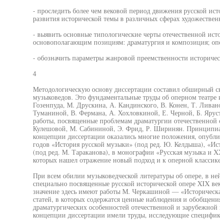
- проследить более чем вековой период движения русской ист
развития исторической темы в различных сферах художествен
- выявить основные типологические черты отечественной ист
основополагающим позициям: драматургия и композиция; опе
- обозначить параметры жанровой преемственности историчес
4
Методологическую основу диссертации составил обширный с
музыковедов. Это фундаментальные труды об оперном театре и
Гозенпуда, М. Друскина, А. Кандинского, В. Конен, Т. Ливан
Туманиной, В. Фермана, А. Хохловкиной, Е. Черной, Б. Ярус
работы, посвященные проблемам драматургии отечественной о
Кулешовой, М. Сабининой, Э. Фрид, Р. Ширинян. Принципиа
концепции диссертации оказались многие положения, опубли
годов «История русской музыки» (под ред. Ю. Келдыша), «И
(под ред. М. Тараканова), в монографии «Русская музыка и X
которых нашел отражение новый подход и к оперной классик
При всем обилии музыковедческой литературы об опере, в не
специально посвященные русской исторической опере XIX ве
значение здесь имеют работы М. Черкашиной — «Историческая
статей, в которых содержатся ценные наблюдения и обобщени
драматургических особенностей отечественной и зарубежной 
концепции диссертации имели труды, исследующие специфик