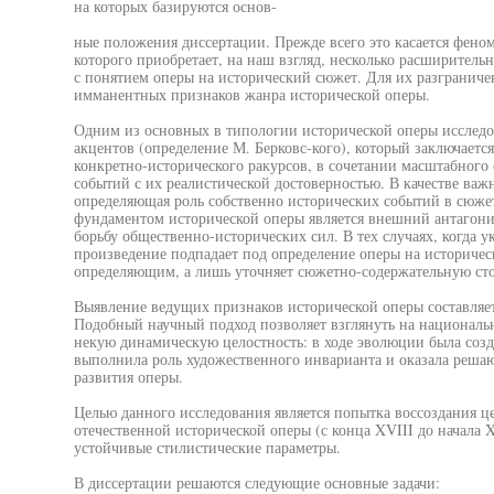
на которых базируются основ-
ные положения диссертации. Прежде всего это касается феном
которого приобретает, на наш взгляд, несколько расширительн
с понятием оперы на исторический сюжет. Для их разграниче
имманентных признаков жанра исторической оперы.
Одним из основных в типологии исторической оперы исслед
акцентов (определение М. Берковс-кого), который заключаетс
конкретно-исторического ракурсов, в сочетании масштабног
событий с их реалистической достоверностью. В качестве важ
определяющая роль собственно исторических событий в сюже
фундаментом исторической оперы является внешний антагон
борьбу общественно-исторических сил. В тех случаях, когда 
произведение подпадает под определение оперы на историчес
определяющим, а лишь уточняет сюжетно-содержательную сто
Выявление ведущих признаков исторической оперы составляет
Подобный научный подход позволяет взглянуть на националь
некую динамическую целостность: в ходе эволюции была созд
выполнила роль художественного инварианта и оказала реша
развития оперы.
Целью данного исследования является попытка воссоздания ц
отечественной исторической оперы (с конца XVIII до начала 
устойчивые стилистические параметры.
В диссертации решаются следующие основные задачи: