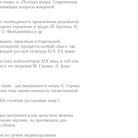
я опера» и «Поэтика жанра: Современная
однимающие вопросы жанровой
о необходимость привлечения результатов
едших отражение в трудах М. Бахтина, И.
, О. Фрейденберга и др.
ования, привлекая исторический,
оследнему придается особый смысл, так
денций русской культуры Х1Х-ХХ веков.
сских композиторов XIX века, в той или
его это творения М. Глинки, А. Боро-
 также . рассматриваются оперы А. Серова,
ении тема преемственности отечественной
 XX столетия (на примере опер С.
рассматривается как целостное явление
нными чертами, на протяжении дли-
и обозна-
ния на уровне индивидуальных