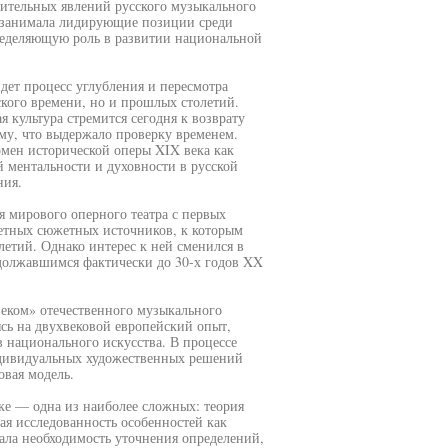
чительных явлений русского музыкального
ко занимала лидирующие позиции среди
ределяющую роль в развитии национальной
дет процесс углубления и пересмотра
ского времени, но и прошлых столетий.
 культура стремится сегодня к возврату
ому, что выдержало проверку временем.
мен исторической оперы XIX века как
 ментальности и духовности в русской
ния.
я мирового оперного театра с первых
тетных сюжетных источников, к которым
тий. Однако интерес к ней сменился в
должавшимся фактически до 30-х годов XX
веком» отечественного музыкального
аясь на двухвековой европейский опыт,
 национального искусства. В процессе
дивидуальных художественных решений
овая модель.
ке — одна из наиболее сложных: теория
ая исследованность особенностей как
ала необходимость уточнения определений,