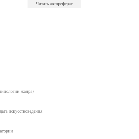
Читать автореферат
ипологии жанра)
дата искусствоведения
ватории