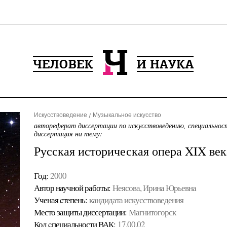
Искусствоведение
Музыкальное искусство
автореферат диссертации по искусствоведению, специальнос
диссертация на тему:
Русская историческая опера XIX век
Год:
2000
Автор научной работы:
Неясова, Ирина Юрьевна
Ученая cтепень:
кандидата искусствоведения
Место защиты диссертации:
Магнитогорск
Код cпециальности ВАК:
17.00.02