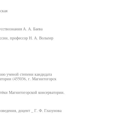
ская
сствознания А. А. Баева
ссии, профессор Н. А. Вольпер
нию ученой степени кандидата
атории (455036, г. Магнитогорск
тёки Магнитогорской консерватории.
оведения, доцент _ Г. Ф. Глазунова