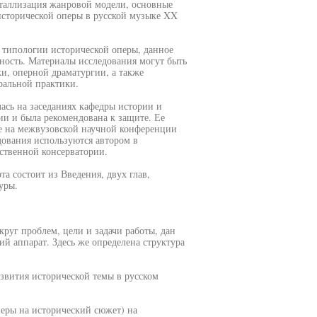
сталлизация жанровой модели, основные
исторической оперы в русской музыке XX
 типологии исторической оперы, данное
ость. Материалы исследования могут быть
и, оперной драматургии, а также
тральной практики.
ась на заседаниях кафедры истории и
и и была рекомендована к защите. Ее
е на межвузовской научной конференции
едования используются автором в
ственной консерватории.
та состоит из Введения, двух глав,
уры.
руг проблем, цели и задачи работы, дан
й аппарат. Здесь же определена структура
звития исторической темы в русском
перы на исторический сюжет) на