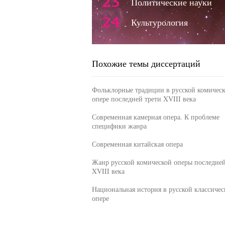
23
Политические науки
24
Культурология
Похожие темы диссертаций
Фольклорные традиции в русской комичес
опере последней трети XVIII века
Современная камерная опера. К проблеме
специфики жанра
Современная китайская опера
Жанр русской комической оперы последней
XVIII века
Национальная история в русской классичес
опере