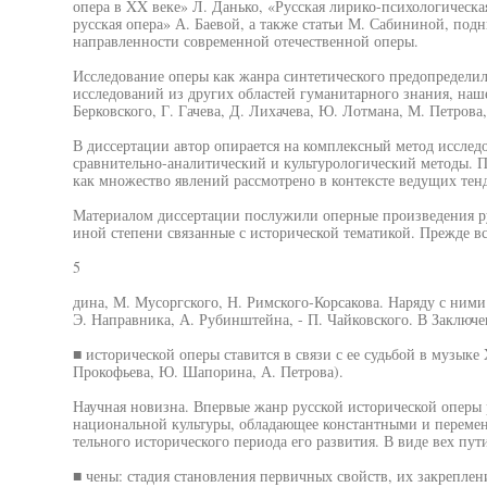
опера в XX веке» Л. Данько, «Русская лирико-психологическа
русская опера» А. Баевой, а также статьи М. Сабининой, п
направленности современной отечественной оперы.
Исследование оперы как жанра синтетического предопределил
исследований из других областей гуманитарного знания, наш
Берковского, Г. Гачева, Д. Лихачева, Ю. Лотмана, М. Петрова
В диссертации автор опирается на комплексный метод исслед
сравнительно-аналитический и культурологический методы. П
как множество явлений рассмотрено в контексте ведущих тен
Материалом диссертации послужили оперные произведения ру
иной степени связанные с исторической тематикой. Прежде вс
5
дина, М. Мусоргского, Н. Римского-Корсакова. Наряду с ними
Э. Направника, А. Рубинштейна, - П. Чайковского. В Заключ
■ исторической оперы ставится в связи с ее судьбой в музыке
Прокофьева, Ю. Шапорина, А. Петрова).
Научная новизна. Впервые жанр русской исторической оперы 
национальной культуры, обладающее константными и переме
тельного исторического периода его развития. В виде вех пут
■ чены: стадия становления первичных свойств, их закрепле