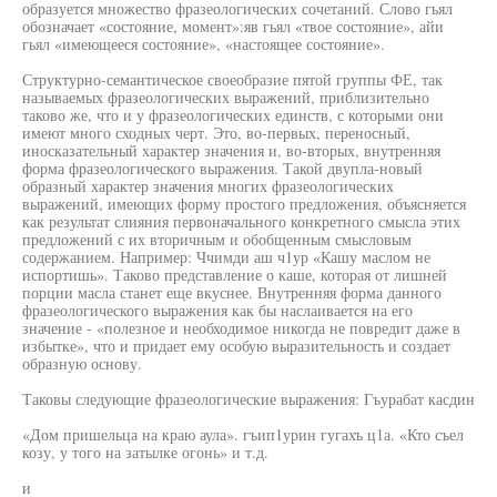
образуется множество фразеологических сочетаний. Слово гьял
обозначает «состояние, момент»:яв гьял «твое состояние», айи
гьял «имеющееся состояние», «настоящее состояние».
Структурно-семантическое своеобразие пятой группы ФЕ, так
называемых фразеологических выражений, приблизительно
таково же, что и у фразеологических единств, с которыми они
имеют много сходных черт. Это, во-первых, переносный,
иносказательный характер значения и, во-вторых, внутренняя
форма фразеологического выражения. Такой двупла-новый
образный характер значения многих фразеологических
выражений, имеющих форму простого предложения, объясняется
как результат слияния первоначального конкретного смысла этих
предложений с их вторичным и обобщенным смысловым
содержанием. Например: Ччимди аш ч1ур «Кашу маслом не
испортишь». Таково представление о каше, которая от лишней
порции масла станет еще вкуснее. Внутренняя форма данного
фразеологического выражения как бы наслаивается на его
значение - «полезное и необходимое никогда не повредит даже в
избытке», что и придает ему особую выразительность и создает
образную основу.
Таковы следующие фразеологические выражения: Гъурабат касдин
«Дом пришельца на краю аула». гъип1урин гугахъ ц1а. «Кто съел
козу, у того на затылке огонь» и т.д.
и