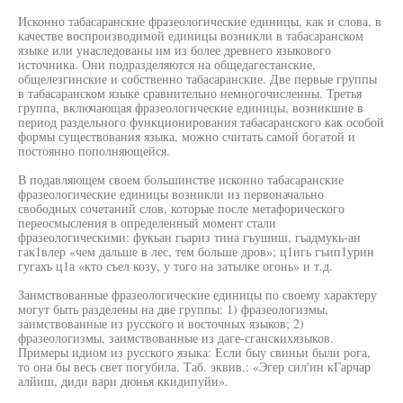
Исконно табасаранские фразеологические единицы, как и слова, в
качестве воспроизводимой единицы возникли в табасаранском
языке или унаследованы им из более древнего языкового
источника. Они подразделяются на общедагестанские,
общелезгинские и собственно табасаранские. Две первые группы
в табасаранском языке сравнительно немногочисленны. Третья
группа, включающая фразеологические единицы, возникшие в
период раздельного функционирования табасаранского как особой
формы существования языка, можно считать самой богатой и
постоянно пополняющейся.
В подавляющем своем большинстве исконно табасаранские
фразеологические единицы возникли из первоначально
свободных сочетаний слов, которые после метафорического
переосмысления в определенный момент стали
фразеологическими: фукьан гьариз тина гъушиш, гьадмукь-ан
гак1влер «чем дальше в лес, тем больше дров»; ц1игь гъип1урин
гугахъ ц1а «кто съел козу, у того на затылке огонь» и т.д.
Заимствованные фразеологические единицы по своему характеру
могут быть разделены на две группы: 1) фразеологизмы,
заимствованные из русского и восточных языков; 2)
фразеологизмы, заимствованные из даге-сганскихязыков.
Примеры идиом из русского языка: Если быу свиньи были рога,
то она бы весь свет погубила. Таб. эквив.: «Эгер сил'ин кГарчар
алйиш, диди вари дюнья ккидипуйи».