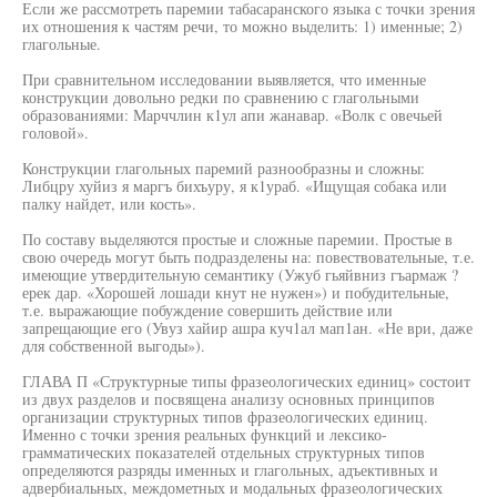
Если же рассмотреть паремии табасаранского языка с точки зрения
их отношения к частям речи, то можно выделить: 1) именные; 2)
глагольные.
При сравнительном исследовании выявляется, что именные
конструкции довольно редки по сравнению с глагольными
образованиями: Марччлин к1ул апи жанавар. «Волк с овечьей
головой».
Конструкции глагольных паремий разнообразны и сложны:
Либцру хуйиз я маргъ бихъуру, я к1ураб. «Ищущая собака или
палку найдет, или кость».
По составу выделяются простые и сложные паремии. Простые в
свою очередь могут быть подразделены на: повествовательные, т.е.
имеющие утвердительную семантику (Ужуб гьяйвниз гъармаж ?
ерек дар. «Хорошей лошади кнут не нужен») и побудительные,
т.е. выражающие побуждение совершить действие или
запрещающие его (Увуз хайир ашра куч1ал мап1ан. «Не ври, даже
для собственной выгоды»).
ГЛАВА П «Структурные типы фразеологических единиц» состоит
из двух разделов и посвящена анализу основных принципов
организации структурных типов фразеологических единиц.
Именно с точки зрения реальных функций и лексико-
грамматических показателей отдельных структурных типов
определяются разряды именных и глагольных, адъективных и
адвербиальных, междометных и модальных фразеологических