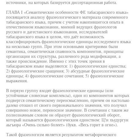
источники, на которых базируется диссертационная работа.
ГЛАВА I «Семантические особенности ФЕ табасаранского языка»
посвящается анализу фразеологического материала современного
табасаранского языка, причем с учетом накопившегося опыта в
отечественном языкознании, мнений ведущих фразеологов
русского и дагестанского языкознания, исследователей
табасаранского языка в целом, что даёт возможность
классифицировать фразеологические единицы исследуемого языка
на несколько групп. При этом основными критериями были
семантика, семантическая спаянность компонентов, принципы
организации их структуры, различного рода модификации, а
также происхождение. Именно с этих точек зрения в
табасаранском языке выделяются: 1) фразеологические единства;
2) фразеологические сращения; 3) абсурдные фразеологические
единицы; 4) фразеологические сочетания; 5) фразеологические
выражения.
В первую группу входят фразеологические единицы (или
устойчивые словесные комплексы), один из компонентов которых
подвергся семантическому переосмыслению, причем он настолько
далеко отошел от своего первоначального значения, что получил
совершенно новое, переносное значение. В сочетании с таким же
полнозначным словом он образует фразеологический оборот,
который называется фразеологическим единством: Ц!и хъудургун
аьгъюра «Очень сильно болеет» (букв. «Весь горит в огне»).
Такой фразеологизм является результатом метафорического