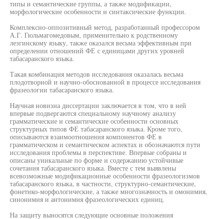
типы и семантические группы, а также модификации,
морфологические особенности и синтаксические функции.
Комплексно-оппозитивный метод, разработанный профессором
А.Г. Гюльмагомедовым, применительно к родственному
лезгинскому языку, также оказался весьма эффективным при
определении отношений ФЕ с единицами других уровней
табасаранского языка.
Такая комбинация методов исследования оказалась весьма
плодотворной и научно-обоснованной в процессе исследования
фразеологии табасаранского языка.
Научная новизна диссертации заключается в том, что в ней
впервые подвергаются специальному научному анализу
грамматические и семантические особенности основных
структурных типов ФЕ табасаранского языка. Кроме того,
описываются взаимоотношения компонентов ФЕ в
грамматическом и семантическом аспектах и обозначаются пути
исследования проблемы в перспективе. Впервые собраны и
описаны уникальные по форме и содержанию устойчивые
сочетания табасаранского языка. Вместе с тем выявлены
всевозможные модификационные особенности фразеологизмов
табасаранского языка, в частности, структурно-семантические,
фонетико-морфологические, а также многозначность и омонимия,
синонимия и антонимия фразеологических единиц.
На защиту выносятся следующие основные положения