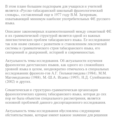
В этом плане большим подспорьем для учащихся и учителей
является «Русско-табасаранский школьный фразеологический
словарь», составленный еще в 1977 году В.М. Загировым,
охватывающий минимум наиболее употребительных ФЕ русского
языка.
Описание закономерных взаимоотношений между семантикой ФЕ
и их грамматической структурой является одной из важных
лингвистических проблем табасаранского языка. Ее исследование
так или иначе связано с развитием и становлением лексической
системы и грамматического строя табасаранского языка, его
синхронией и диахронией, историей и современностью.
Актуальность темы исследования. Об актуальности изучения
фразеологии дагестанских языков, как одного из сложнейших
уровней языка в целом, неоднократно отмечалось в специальных
исследованиях фразеоло-гов А.Г. Гюльмагомедова (1984), М.М.
Магомедханова (1988), М.-Ш.А. Исаева (1995), Н.Д. Сулейманова
(2002) и других.
Семантическая и структурно-грамматическая организация
фразеологических единиц табасаранского языка, которая до сих
пор не была объектом специального рассмотрения, является
основной проблемой данного диссертационного исследования.
Актуальность темы исследования обусловлена следующими
обстоятельствами, которые имеют важное значение для решения