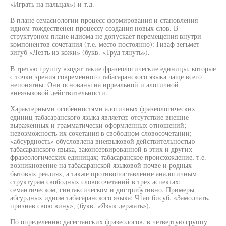
«Играть на пальцах») и т.д.
В плане семасиологии процесс формирования и становления
идиом тождественен процессу создания новых слов. В
структурном плане идиома не допускает перемещения внутри
компонентов сочетания (т.е. место постоянно): Гизаф зегьмет
зигуб «Лезть из кожи» (букв. «Труд тянуть»).
В третью группу входят такие фразеологические единицы, которые
с точки зрения современного табасаранского языка чаще всего
непонятны. Они основаны на ирреальной и алогичной
внеязыковой действительности.
Характерными особенностями алогичных фразеологических
единиц табасаранского языка является: отсутствие внешне
выраженных и грамматически оформленных отношений;
невозможность их сочетания в свободном словосочетании;
«абсурдность» обусловлена внеязыковой действительностью
табасаранского языка, законсервированной в этих и других
фразеологических единицах; табасаранское происхождение, т.е.
возникновение на табасаранской языковой почве и родных
бытовых реалиях, а также противопоставление аналогичным
структурам свободных словосочетаний в трех аспектах:
семантическом, синтаксическом и дистрибутивно. Примеры
абсурдных идиом табасаранского языка: Ч1ап бисуб. «Замолчать,
признав свою вину», (букв. «Язык держать»).
По определению дагестанских фразеологов, в четвертую группу