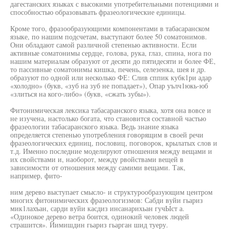
дагестанских языках с высокими употребительными потенциями и
способностью образовывать фразеологические единицы.
Кроме того, фразообразующими компонентами в табасаранском
языке, по нашим подсчетам, выступают более 50 соматонимов.
Они обладают самой различной степенью активности. Если
активные соматонимы сердце, голова, рука, глаз, спина, нога по
нашим материалам образуют от десяти до пятидесяти и более ФЕ,
то пассивные соматонимы кишка, печень, селезенка, шея и др.
образуют по одной или несколько ФЕ: Слив сппик кубк1ри адар
«холодно» (букв, «зуб на зуб не попадает»), Опар уълч1юкь-юб
«злиться на кого-либо» (букв, «сжать зубы»).
Фитонимическая лексика табасаранского языка, хотя она вовсе и
не изучена, настолько богата, что становится составной частью
фразеологии табасаранского языка. Ведь знание языка
определяется степенью употребления говорящим в своей речи
фразеологических единиц, пословиц, поговорок, крылатых слов и
т.д. Именно последние моделируют отношения между вещами и
их свойствами и, наоборот, между рвойствами вещей в
зависимости от отношения между самими вещами. Так,
например, фито-
ним дерево выступает смысло- и структурообразующим центром
многих фитонимических фразеологизмов: Сабди вуйи гьариз
мик1лахъан, сарди вуйи касдиз инсанарихьан гучЫст а.
«Одинокое дерево ветра боится, одинокий человек людей
страшится». Йимишдин гьариз гьарган шид туеру.