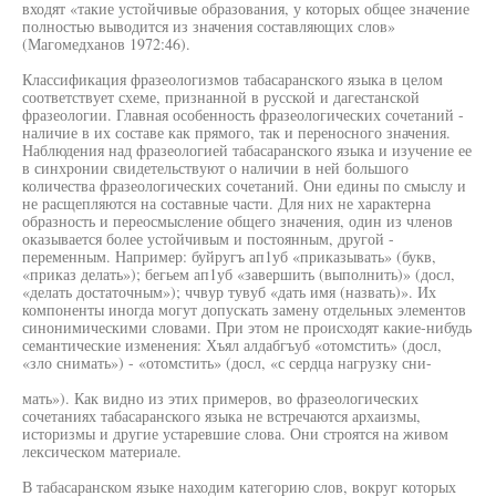
входят «такие устойчивые образования, у которых общее значение
полностью выводится из значения составляющих слов»
(Магомедханов 1972:46).
Классификация фразеологизмов табасаранского языка в целом
соответствует схеме, признанной в русской и дагестанской
фразеологии. Главная особенность фразеологических сочетаний -
наличие в их составе как прямого, так и переносного значения.
Наблюдения над фразеологией табасаранского языка и изучение ее
в синхронии свидетельствуют о наличии в ней большого
количества фразеологических сочетаний. Они едины по смыслу и
не расщепляются на составные части. Для них не характерна
образность и переосмысление общего значения, один из членов
оказывается более устойчивым и постоянным, другой -
переменным. Например: буйругъ ап1уб «приказывать» (букв,
«приказ делать»); бегьем ап1уб «завершить (выполнить)» (досл,
«делать достаточным»); ччвур тувуб «дать имя (назвать)». Их
компоненты иногда могут допускать замену отдельных элементов
синонимическими словами. При этом не происходят какие-нибудь
семантические изменения: Хъял алдабгъуб «отомстить» (досл,
«зло снимать») - «отомстить» (досл, «с сердца нагрузку сни-
мать»). Как видно из этих примеров, во фразеологических
сочетаниях табасаранского языка не встречаются архаизмы,
историзмы и другие устаревшие слова. Они строятся на живом
лексическом материале.
В табасаранском языке находим категорию слов, вокруг которых