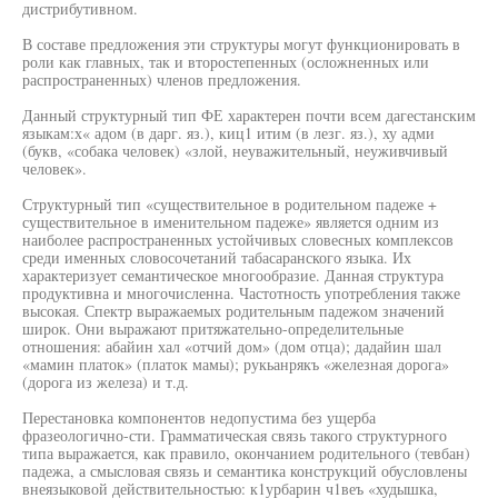
дистрибутивном.
В составе предложения эти структуры могут функционировать в
роли как главных, так и второстепенных (осложненных или
распространенных) членов предложения.
Данный структурный тип ФЕ характерен почти всем дагестанским
языкам:х« адом (в дарг. яз.), киц1 итим (в лезг. яз.), ху адми
(букв, «собака человек) «злой, неуважительный, неуживчивый
человек».
Структурный тип «существительное в родительном падеже +
существительное в именительном падеже» является одним из
наиболее распространенных устойчивых словесных комплексов
среди именных словосочетаний табасаранского языка. Их
характеризует семантическое многообразие. Данная структура
продуктивна и многочисленна. Частотность употребления также
высокая. Спектр выражаемых родительным падежом значений
широк. Они выражают притяжательно-определительные
отношения: абайин хал «отчий дом» (дом отца); дадайин шал
«мамин платок» (платок мамы); рукьанрякъ «железная дорога»
(дорога из железа) и т.д.
Перестановка компонентов недопустима без ущерба
фразеологично-сти. Грамматическая связь такого структурного
типа выражается, как правило, окончанием родительного (тевбан)
падежа, а смысловая связь и семантика конструкций обусловлены
внеязыковой действительностью: к1урбарин ч1веъ «худышка,