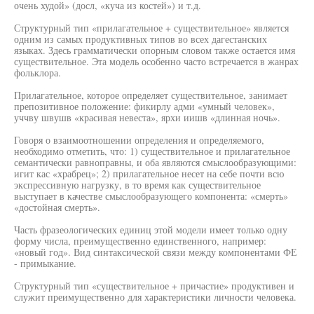
очень худой» (досл, «куча из костей») и т.д.
Структурный тип «прилагательное + существительное» является
одним из самых продуктивных типов во всех дагестанских
языках. Здесь грамматически опорным словом также остается имя
существительное. Эта модель особенно часто встречается в жанрах
фольклора.
Прилагательное, которое определяет существительное, занимает
препозитивное положение: фикирлу адми «умный человек»,
уччву швушв «красивая невеста», ярхи иишв «длинная ночь».
Говоря о взаимоотношении определения и определяемого,
необходимо отметить, что: 1) существительное и прилагательное
семантически равноправны, и оба являются смыслообразующими:
игит кас «храбрец»; 2) прилагательное несет на себе почти всю
экспрессивную нагрузку, в то время как существительное
выступает в качестве смыслообразующего компонента: «смерть»
«достойная смерть».
Часть фразеологических единиц этой модели имеет только одну
форму числа, преимущественно единственного, например:
«новый год». Вид синтаксической связи между компонентами ФЕ
- примыкание.
Структурный тип «существительное + причастие» продуктивен и
служит преимущественно для характеристики личности человека.