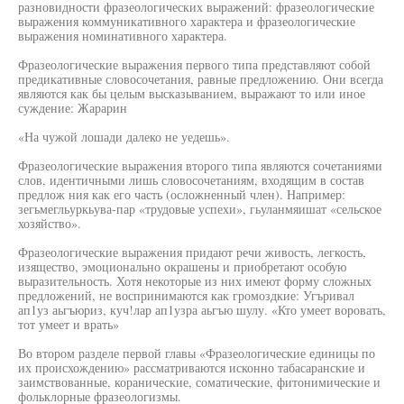
разновидности фразеологических выражений: фразеологические
выражения коммуникативного характера и фразеологические
выражения номинативного характера.
Фразеологические выражения первого типа представляют собой
предикативные словосочетания, равные предложению. Они всегда
являются как бы целым высказыванием, выражают то или иное
суждение: Жарарин
«На чужой лошади далеко не уедешь».
Фразеологические выражения второго типа являются сочетаниями
слов, идентичными лишь словосочетаниям, входящим в состав
предлож ния как его часть (осложненный член). Например:
зегьмегльуркьува-пар «трудовые успехи», гьуланмяишат «сельское
хозяйство».
Фразеологические выражения придают речи живость, легкость,
изящество, эмоционально окрашены и приобретают особую
выразительность. Хотя некоторые из них имеют форму сложных
предложений, не воспринимаются как громоздкие: Угъривал
ап1уз аьгъюриз, куч!лар ап1узра аьгъю шулу. «Кто умеет воровать,
тот умеет и врать»
Во втором разделе первой главы «Фразеологические единицы по
их происхождению» рассматриваются исконно табасаранские и
заимствованные, коранические, соматические, фитонимические и
фольклорные фразеологизмы.