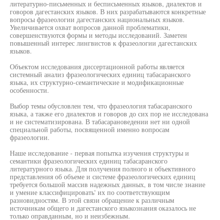
литературно-письменных и бесписьменных языков, диалектов и
говоров дагестанских языков. В них разрабатываются конкретные
вопросы фразеологии дагестанских национальных языков.
Увеличивается охват вопросов данной проблематики,
совершенствуются формы и методы исследований. Заметен
повышенный интерес лингвистов к фразеологии дагестанских
языков.
Объектом исследования диссертационной работы является
системный анализ фразеологических единиц табасаранского
языка, их структурно-семантические и модификационные
особенности.
Выбор темы обусловлен тем, что фразеология табасаранского
языка, а также его диалектов и говоров до сих пор не исследована
и не систематизирована. В табасарановедении нет ни одной
специальной работы, посвященной именно вопросам
фразеологии.
Наше исследование - первая попытка изучения структуры и
семантики фразеологических единиц табасаранского
литературного языка. Для получения полного и объективного
представления об объеме и системе фразеологических единиц
требуется большой массив надежных данных, в том числе знание
и умение классифицировать' их по соответствующим
разновидностям. В этой связи обращение к различным
источникам общего и дагестанского языкознания оказалось не
только оправданным, но и неизбежным.