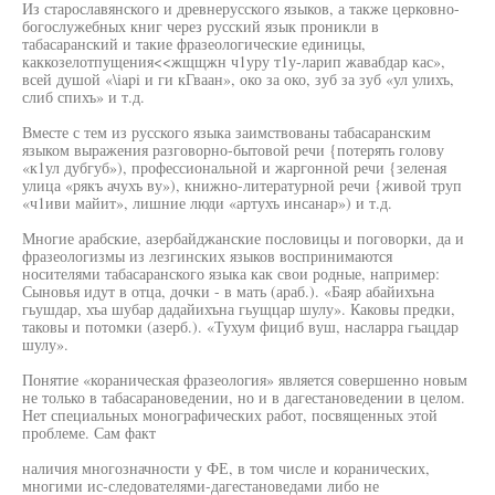
Из старославянского и древнерусского языков, а также церковно-
богослужебных книг через русский язык проникли в
табасаранский и такие фразеологические единицы,
каккозелотпущения<<жщщжн ч1уру т1у-ларип жавабдар кас»,
всей душой «\iapi и ги кГваан», око за око, зуб за зуб «ул улихъ,
слиб спихъ» и т.д.
Вместе с тем из русского языка заимствованы табасаранским
языком выражения разговорно-бытовой речи {потерять голову
«к1ул дубгуб»), профессиональной и жаргонной речи {зеленая
улица «рякъ ачухъ ву»), книжно-литературной речи {живой труп
«ч1иви майит», лишние люди «артухъ инсанар») и т.д.
Многие арабские, азербайджанские пословицы и поговорки, да и
фразеологизмы из лезгинских языков воспринимаются
носителями табасаранского языка как свои родные, например:
Сыновья идут в отца, дочки - в мать (араб.). «Баяр абайихъна
гьушдар, хъа шубар дадайихъна гьущцар шулу». Каковы предки,
таковы и потомки (азерб.). «Тухум фициб вуш, насларра гьацдар
шулу».
Понятие «кораническая фразеология» является совершенно новым
не только в табасарановедении, но и в дагестановедении в целом.
Нет специальных монографических работ, посвященных этой
проблеме. Сам факт
наличия многозначности у ФЕ, в том числе и коранических,
многими ис-следователями-дагестановедами либо не