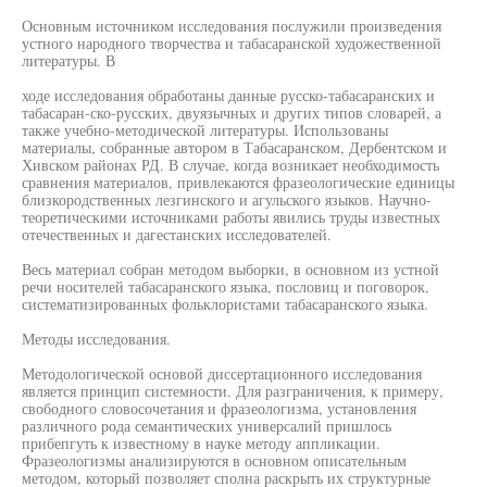
Основным источником исследования послужили произведения
устного народного творчества и табасаранской художественной
литературы. В
ходе исследования обработаны данные русско-табасаранских и
табасаран-ско-русских, двуязычных и других типов словарей, а
также учебно-методической литературы. Использованы
материалы, собранные автором в Табасаранском, Дербентском и
Хивском районах РД. В случае, когда возникает необходимость
сравнения материалов, привлекаются фразеологические единицы
близкородственных лезгинского и агульского языков. Научно-
теоретическими источниками работы явились труды известных
отечественных и дагестанских исследователей.
Весь материал собран методом выборки, в основном из устной
речи носителей табасаранского языка, пословиц и поговорок,
систематизированных фольклористами табасаранского языка.
Методы исследования.
Методологической основой диссертационного исследования
является принцип системности. Для разграничения, к примеру,
свободного словосочетания и фразеологизма, установления
различного рода семантических универсалий пришлось
прибепгуть к известному в науке методу аппликации.
Фразеологизмы анализируются в основном описательным
методом, который позволяет сполна раскрыть их структурные