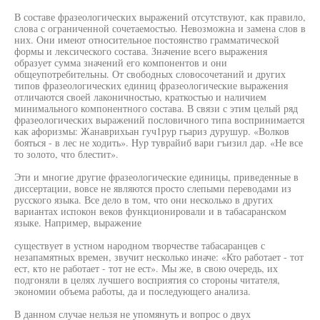
В составе фразеологических выражений отсутствуют, как правило,
слова с ограниченной сочетаемостью. Невозможна и замена слов в
них. Они имеют относительное постоянство грамматической
формы и лексического состава. Значение всего выражения
образует сумма значений его компонентов и они
общеупотребительны. От свободных словосочетаний и других
типов фразеологических единиц фразеологические выражения
отличаются своей лаконичностью, краткостью и наличием
минимального компонентного состава. В связи с этим целый ряд
фразеологических выражений пословичного типа воспринимается
как афоризмы: Жанаврихьан гуч1рур гьариз дурушур. «Волков
бояться - в лес не ходить». Hyp туврайиб вари гъизил дар. «Не все
то золото, что блестит».
Эти и многие другие фразеологические единицы, приведенные в
диссертации, вовсе не являются просто слепыми переводами из
русского языка. Все дело в том, что они несколько в других
вариантах испокон веков функционировали и в табасаранском
языке. Например, выражение
существует в устном народном творчестве табасаранцев с
незапамятных времен, звучит несколько иначе: «Кто работает - тот
ест, кто не работает - тот не ест». Мы же, в свою очередь, их
подгоняли в целях лучшего восприятия со стороны читателя,
экономии объема работы, да и последующего анализа.
В данном случае нельзя не упомянуть и вопрос о двух