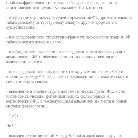
проблем фразеологии не только табасаранского языка, но и
лезгиноведения в целом. К ним могут быть отнесены:
- отсутствие научных критериев определения ФЕ применительно к
табасаранскому литературному языку и другим формам его
существования;
- неисследованность структурно-грамматической организации ФЕ
табасаранского языка в целом;
- необходимость выявления и исследования смыслообразующих
компонентов ФЕ и обусловленности их количественного и
качественного состава;
- неисследованность внутренних (между компонентами ФЕ) и
внешних (между ФЕ и членами предложения) грамматических и
семантических связей;
- выявление и анализ отдельных тематических групп ФЕ, в том
числе соматических, фитонимических, фольклорных и
коранических ФЕ с последующим выявлением их места в общей
системе фразеологии;
!.!,<')• .. ,
Яи* 1,.
- выявление соответствий между ФЕ табасаранского и других