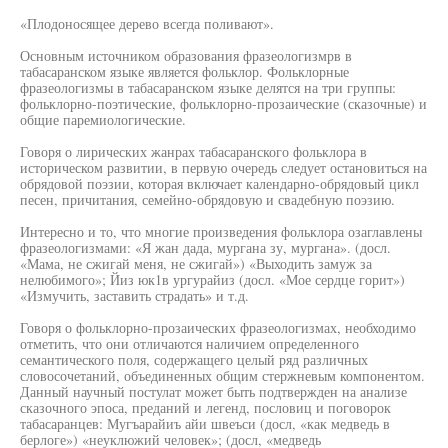
«Плодоносящее дерево всегда поливают».
Основным источником образования фразеологизмрв в
табасаранском языке является фольклор. Фольклорные
фразеологизмы в табасаранском языке делятся на три группы:
фольклорно-поэтические, фольклорно-прозаические (сказочные) и
общие паремиологические.
Говоря о лирических жанрах табасаранского фольклора в
историческом развитии, в первую очередь следует остановиться на
обрядовой поэзии, которая включает календарно-обрядовый цикл
песен, причитания, семейно-обрядовую и свадебную поэзию.
Интересно и то, что многие произведения фольклора озаглавлены
фразеологизмами: «Я жан дада, мургана зу, мургана». (досл.
«Мама, не сжигай меня, не сжигай») «Выходить замуж за
нелюбимого»; Йиз юк1в ургурайиз (досл. «Мое сердце горит»)
«Измучить, заставить страдать» и т.д.
Говоря о фольклорно-прозаических фразеологизмах, необходимо
отметить, что они отличаются наличием определенного
семантического поля, содержащего целый ряд различных
словосочетаний, объединенных общим стержневым компонентом.
Данный научный постулат может быть подтвержден на анализе
сказочного эпоса, преданий и легенд, пословиц и поговорок
табасаранцев: Мугъарайиъ айи швеъси (досл, «как медведь в
берлоге») «неуклюжий человек»; (досл, «медведь