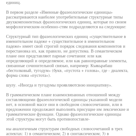
единиц.
В первом разделе «Именные фразеологические единицы»
рассматриваются наиболее употребительные структурные типы
двухкомпонентных фразеологических единиц, которые по своим
морфологическим-особенно-стям подразделяются на следующие:
Структурный тип фразеологических единиц «существительное в
именительном падеже + существительное в именительном
падеже» имеет свой строгий порядок следования компонентов и
перестановка их, как правило, не допустима. В семантическом
плане они представляют парные сочетания: или как
определяющий и определяемое, или как равноправные элементы,
связанные сочинительной связью, например: Къякьрабаш
«бестолковый, тугодум» (букв, «пустота + голова», где - диалекта,
форма слова «пустота»).
шулу. «Иногда и тугодумы проявляютсвою инициативу».
В грамматическом плане взаимосвязанных отношений между
составляющими фразеологической единицы указанной модели
нет, в основной массе они в свободном словосочетании, или в
предложении продолжают выполнять присущие им лексические и
грамматические функции. Однако фразеологические единицы
этой структуры могут быть противопоставле-
ны аналогичным структурам свободных словосочетаний в трех
аспектах: 1) в семантическом; 2) в синтаксическом; 3) в