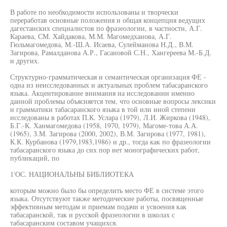
В работе по необходимости использованы и творчески
переработав основные положения и общая концепция ведущих
дагестанских специалистов по фразеологии, в частности, А.Г.
Караева, СМ. Хайдакова, М.М. Магомедханова, А.Г.
Гюльмагомедова, М.-Ш.А. Исаева, Сулейманова Н.Д., В.М.
Загирова, Рамалданова А.Р., Гасановой С.Н., Хангереева М.-Б.Д.
и других.
Структурно-грамматическая и семантическая организация ФЕ -
одна из неисследованных и актуальных проблем табасаранского
языка. Акцентирование внимания на исследовании именно
данной проблемы объясняется тем, что основные вопросы лексики
и грамматики табасаранского языка в той или иной степени
исследованы в работах П.К. Услара (1979), Л.И. Жиркова (1948),
Б.Г.-К. Ханмагомедова (1958, 1970, 1979), Магоме-това А.А.
(1965), З.М. Загирова (2000, 2002), В.М. Загирова (1977, 1981),
К.К. Курбанова (1979,1983,1986) и др., тогда как по фразеологии
табасаранского языка до сих пор нет монографических работ,
публикаций, по
1'ОС. НАЦИОНАЛЬНЫ БИБЛИОТЕКА
которым можно было бы определить место ФЕ в системе этого
языка. Отсутствуют также методические работы, посвященные
эффективным методам и приемам подачи и усвоения как
табасаранской, так и русской фразеологии в школах с
табасаранским составом учащихся.