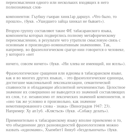
переосмысления одного или нескольких входящих в него
полнозначных слов-
компонентов: Гъубшу гъюран хинк1ар даршул. «Что было, то
прошло», (букв. «Ушедшего зайца хинкал не бывает»).
Вторую группу составляют такие ФЕ табасаранского языка,
компоненты которых подверглись полному метафорическому
переосмыслению, в результате чего утратили смысловую связь с
основным и производно-номинативным значениями. Так,
например, во фразеологическом срагце-нии говорится о человеке,
у которого «нет
ничего, совсем ничего» (букв. «Ни хлева не имеющий, ни ясель»).
Фразеологические сращения или идиомы в табасаранском языке,
как и во многих других языках, - это фразеологические единицы,
достигшие максимальной лексикализации, семантической
спаянности и обладающие абсолютной нечленимостью. Целостное
значение их совершенно не выводится из значений составляющих
их слов, т.е. независимо от лексических значений компонентов, и
«оно так же условно и произвольно, как значение
немотивированного слова - знака» (Виноградов 1947: 23).
Например: Ху ап1уб. «Клясться» (букв. «Собаку делать»).
Применительно к табасаранскому языку вполне приемлемо и то,
что объединение двух разновидностей фразеологизмов можно
назвать «идиомами», Хъимбит1 йивуб «бездельничать» (букв.