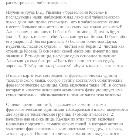
рассматривался, либо отвергался.
Изучение труда В.Д. Ушакова «Фразеология Корана» и
последующие наши наблюдения над лексикой табасаранского
языка дают нам право утверждать, что в табасаранском языке
имеется большое количество поли-семичных коранических ФЕ:
Алпагъ кюмек ишривуз: 1) бог тебе в помощь; 2) пусть будет
удача; 3) пусть повезет тебе. Аллагьди дугъаз йивна: 1) букв, «бог
его ударил»; 2) богом раненый; 3) больной болезнью Дауна,
неудачник, пасынок судьбы. 1) чистый как Коран; 2) чистый как
страница Корана. В основной своей массе они имеют по два
значения. Есть единицы, несущие одно основное значение:
Аллагьди ужуыи бик1ри. «Пусть бог напишет твою судьбу
хорошо». Т1убариин кьац1 алахьуб. «Кусать пальцы, сожалеть».
В нашей картотеке, состоящей из фразеологических единиц
табасаранского языка, особую группу составляют соматические
фразеологические единицы. Сюда включены такие ФЕ, в составе
которых в качестве основного компонента функционирует имя
существительное, обозначающее название части тела человека.
С точки зрения понятий, выражаемых соматическими
фразеологическими единицами табасаранского языка, выделяются
две крупные тематические группы: 1) эмоции человека; 2)
качественная оценка лица. Каждая из этих групп включает
несколько подгрупп - семантических полей, в которых активно
участвуют фразеологизмы с компонентами «сердце», «голова»,
«глаз», «рука». Именно эти четыре соматонима выделяются в