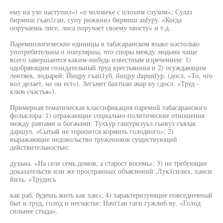
ему на ухо наступил») «о человеке с плохим слухом»; Сулаз
бирмиш гъап1ган, супу рижвниз бирмиш anlypy. «Когда
поручаешь лисе, лиса поручает своему хвосту» и т.д.
Паремиологические единицы в табасаранском языке настолько
употребительны и популярны, что споры между людьми чаще
всего завершаются каким-нибудь известным изречением: 1)
одобряющим созидательный труд крестьянина и 2) осуждающим
лентяев, лодырей: Йицру гъап1уб, йицру dupunfyp. (досл. «То, что
вол делает, не он ест»). Зегъмет бахтнан ачар ву (досл. «Труд -
ключ счастья»).
Примерная тематическая классификация паремий табасаранского
фольклора: 1) отражающие социально-политические отношения
между раятами и богачами: Тухъур гашуризуьл гьивуз гъялак
даршул. «Сытый не торопится кормить голодного»; 2)
выражающие недовольство тружеников существующей
действительностью:
духьна. «На селе семь домов, а старост восемь»; 3) не требующие
доказательств или же пространных объяснений:,Лук1силих, ханси
йихь. «Трудись
как раб, будешь жить как хан»; 4) характеризующие повседневный
быт и труд, голод и несчастье: Начт1ан гаги гужлиб ву. «Голод
сильнее стыда».