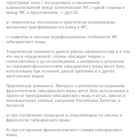
структурные типы с последующим установлением
взаимоотношений между компонентами ФЕ с одной стороны и
между ФЕ и предложением - с другой;
в) теоретически обоснованы и практически подтверждены
механизмы трансформации пословиц в ФЕ;
г) выявлены и описаны модификационные особенности ФЕ
табасаранского языка.
Теоретическая значимость данной работы заключается еще и в том,
что она в определенной степени обогащает теорию о
словосочетании в да-гестановедении, а материалы и результаты
исследования фразеологизмов табасаранского языка могут быть
использованы при изучении данной проблемы и в других
дагестанских языках.
Практическая значимость. Материал и результаты исследования
фразеологизмов табасаранского языка могут быть использованы в
практи ке преподавания табасаранского языка в вузах, школах и
инновационных учебных заведениях Республики Дагестан, в
частности
а) при составлении спецкурсов и спецсеминаров по лексике и
фразеологии табасаранского языка;
б) при составлении фразеологического словаря табасаранского
языка;