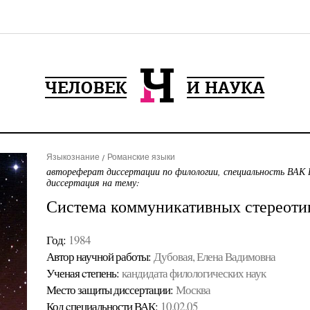
Языкознание
Романские языки
автореферат диссертации по филологии, специальность ВАК 
диссертация на тему:
Система коммуникативных стереоти
Год:
1984
Автор научной работы:
Дубовая, Елена Вадимовна
Ученая cтепень:
кандидата филологических наук
Место защиты диссертации:
Москва
Код cпециальности ВАК:
10.02.05