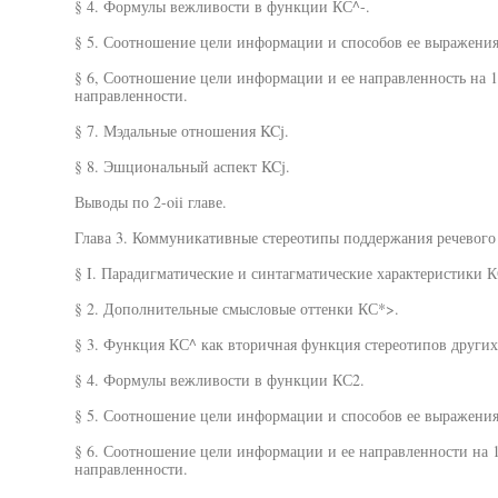
§ 4. Формулы вежливости в функции КС^-.
§ 5. Соотношение цели информации и способов ее выражения
§ 6, Соотношение цели информации и ее направленность на 1
направленности.
§ 7. Мэдальные отношения KCj.
§ 8. Эшциональный аспект KCj.
Выводы по 2-oii главе.
Глава 3. Коммуникативные стереотипы поддержания речевого 
§ I. Парадигматические и синтагматические характеристики К
§ 2. Дополнительные смысловые оттенки КС*>.
§ 3. Функция КС^ как вторичная функция стереотипов других
§ 4. Формулы вежливости в функции КС2.
§ 5. Соотношение цели информации и способов ее выражения
§ 6. Соотношение цели информации и ее направленности на 1
направленности.