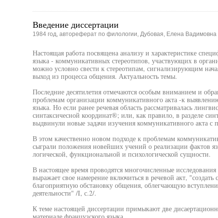
Введение диссертации
1984 год, автореферат по филологии, Дубовая, Елена Вадимовна
Настоящая работа посвящена анализу и характеристике спец
языка - коммуникативных стереотипов, участвующих в органи
можно условно свести к стереотипам, сигнализирующим начал
выход из процесса общения. Актуальность темы.
Последние десятилетия отмечаются особым вниманием и обр
проблемам организации коммуникативного акта -к выявлени
языка. Но если ранее речевая область рассматривалась лингви
синтаксичесной координат®; или, как правило, в разделе син
выдвинули новые задачи изучения коммуникативного акта с 
В этом качественно новом подходе к проблемам коммуникати
сыграли положения новейших учений о реализации фактов яз
логической, функциональной и психологической сущности.
В настоящее время проводятся многочисленные исследования
выражает свое намерение включиться в речевой акт, "создать
благоприятную обстановку общения, облегчающую вступление 
деятельности" /I, с.2/.
К теме настоящей диссертации примыкают две дисаертационн
материале французского языка.