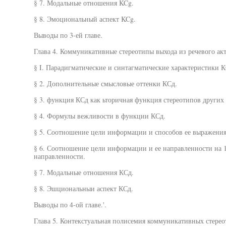
§ 7. Модальные отношения KCg.
§ 8. Эмоциональный аспект KCg.
Выводы по 3-ей главе.
Глава 4. Коммуникативные стереотипы выхода из речевого акт
§ I. Парадигматические и синтагматические характеристики К
§ 2. Дополнительные смысловые оттенки КСд.
§ 3. функция КСд как ьторичная функция стереотипов других 
§ 4. Формулы вежливости в функции КСд.
§ 5. Соотношение цели информации и способов ее выражения
§ 6. Соотношение цели информации и ее направленности на 1
направленности.
§ 7. Модальные отношения КСд.
§ 8. Эшциональныи аспект КСд.
Выводы по 4-ой главе.'.
Глава 5. Контекстуальная полисемия коммуникативных стерео