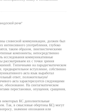
нцузской речи"
ины словесной коммуникации, должен был
их интенсивного употребления, глубоко
вятся, таким образом, лингвистическими
отипные компоненты, непосредственно
ль исследования коммуникативные
мы рассматриваем их с точки зрения
ношений. Типичными на парадигматическом
е, предварительное вступление, собственно
муникативного акта язык выработал
ельный ответ, положительную/
ечевого акта характеризуется следующими
е, обоснование. На синтагматическом
ентами перестановки, опущения, сращения,
 в некоторых КС дополнительные
ем. Так, в смысловые обертоны KCj могут
вопросу, значение опознания или