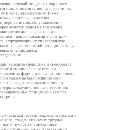
ующие речевой акт, до сих пор никем
 системы коммуникативных стереотипов,
ину и конец высказывания. В уже
ыковых средствах выражения
м неречевые способы установления
торое является одним из возможных
завершения акта речи автором не
типов - вопрос сложный в силу их •
ров, затрудняющих их универсальную
кают из значимости той функции, которую
ализа явлению дается
сследования.
яющий выяснить специфику и своеобразие
овые и эмоциональные оттенки,
олисемичных форм в разных позиционных
 проводился на базе расширенного
смыслить поведение коммуникативных
римеры коммуникативных стереотипов
ле современных французских авторов.
х срезов.
ложность для теоретической лингвистики и
 того, это один из самых трудных
зыка. Результаты исследования и
ии иностранному языку и составлении