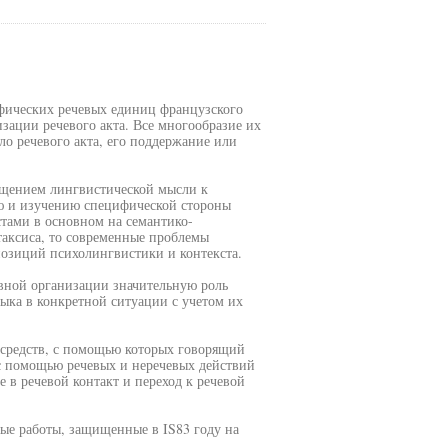
ифических речевых единиц французского
зации речевого акта. Все многообразие их
о речевого акта, его поддержание или
ащением лингвистической мысли к
ю и изучению специфической стороны
стами в основном на семантико-
таксиса, то современные проблемы
позиций психолингвистики и контекста.
вной организации значительную роль
ыка в конкретной ситуации с учетом их
 средств, с помощью которых говорящий
 с помощью речевых и неречевых действий
в речевой контакт и переход к речевой
ые работы, защищенные в IS83 году на