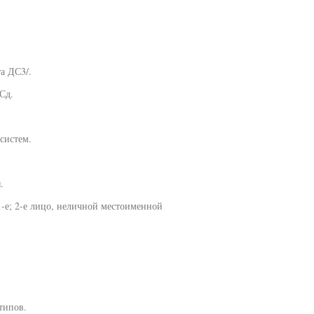
а ДС3/.
Сд.
систем.
.
-е; 2-е лицо, неличной местоименной
типов.