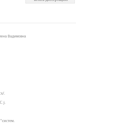
Елена Вадимовна
х/.
С j.
"систем.