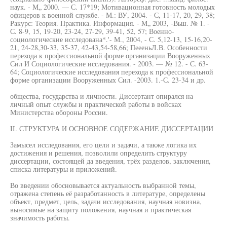
наук. - М„ 2000. — С. 17*19; Мотивационная готовность молодых
офицеров к военной службе. - М.: ВУ, 2004. - С, 11-17, 20, 29, 38;
Ракурс: Теория. Практика. Информация. - М„ 2003, -Вьш. № 1. -
С. 8-9, 15, 19-20, 23-24, 27-29, 39-41, 52, 57; Военно-
социологические исследована*.'- М., 2004, - С. 5,12-13, 15-16,20-
21, 24-28,30-33, 35-37, 42-43,54-58,66; ПеееньЛ.В. Особенности
перехода к профессиональной форме организации Вооруженных
Сил И Социологические исследования. - 2003. — № 12. - С. 63-
64; Социологические исследования перехода к профессиональной
форме организации Вооруженных Сил. -2003. 1.-С. 23-34 и др.
общества, государства и личности. Диссертант опирался на
личный опыт службы и практической работы в войсках
Министерства обороны России.
II. СТРУКТУРА И ОСНОВНОЕ СОДЕРЖАНИЕ ДИССЕРТАЦИИ
Замысел исследования, его цели и задачи, а также логика их
достижения и решения, позволили определить структуру
диссертации, состоящей да введения, трёх разделов, заключения,
списка литературы и приложений.
Во введении обосновывается актуальность выбранной темы,
отражена степень её разработанность в литературе, определены
объект, предмет, цель, задачи исследования, научная новизна,
выносимые на защиту положения, научная и практическая
значимость работы.