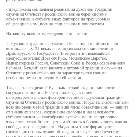
- предложена социальная реализация духовной традиции
служения Отечеству российского воина через систему
объективных и субъективных факторов на трёх уровнях:
общесоциальном, военно-социальном и личностном.
На защиту выносятся следующие положения:
1. Духовная традиция служения Отечеству российского воина
возникла в 1Х-Х1 веках и тесно связана со становлением
Древнерусского Государства. В её развитии выделяются
следующие этапы: Древняя Русь, Московское Царство,
Императорская Россия, Советский Союз и Россия современного
периода. Каждый этап развития духовной традиции служения
Отечеству российского воина характеризуется своими
особенностями и присущими ей чертами.
Так, на этапе Древней Руси как первой стадии становления
государстаенности в России под воздействием
центростремительных факторов возникает .духовная традиция
служения Отечеству российского воина. Побудительными сипами
возникновения этой традиции явились: объективными — защита
от внешних врагов, сохранение свободы и независимости;
субъективными — своеобразие русской души: её природное
язычество, стихийность, устремлённость в бесконечность, жажда
свободы и справедливости. На данном этапе формируются
следующие основы духовной традиции Служения Отечеству
российского воина: основы свободолюбия, коллективизм, основы