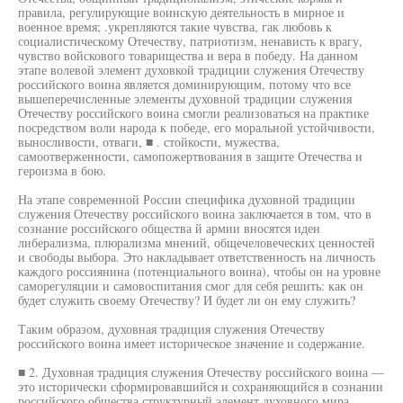
правила, регулирующие воинскую деятельность в мирное и
военное время; .укрепляются такие чувства, гак любовь к
социалистическому Отечеству, патриотизм, ненависть к врагу,
чувство войскового товарищества и вера в победу. На данном
этапе волевой элемент духовкой традиции служения Отечеству
российского воина является доминирующим, потому что все
вышеперечисленные элементы духовной традиции служения
Отечеству российского воина смогли реализоваться на практике
посредством воли народа к победе, его моральной устойчивости,
выносливости, отваги, ■ . стойкости, мужества,
самоотверженности, самопожертвования в защите Отечества и
героизма в бою.
На этапе современной России специфика духовной традиции
служения Отечеству российского воина заключается в том, что в
сознание российского общества й армии вносятся идеи
либерализма, плюрализма мнений, общечеловеческих ценностей
и свободы выбора. Это накладывает ответственность на личность
каждого россиянина (потенциального воина), чтобы он на уровне
саморегуляции и самовоспитания смог для себя решить: как он
будет служить своему Отечеству? И будет ли он ему служить?
Таким образом, духовная традиция служения Отечеству
российского воина имеет историческое значение и содержание.
■ 2. Духовная традиция служения Отечеству российского воина —
это исторически сформировавшийся и сохраняющийся в сознании
российского общества структурный элемент духовного мира