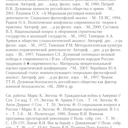
воинов: Автореф, дис. ...канд. филос. наук. - М, 1980; Петрий
П.В. Духовные ценности российского общества и армия. - М.,
2001; Рахимов О.Х. ~А Моральная регуляция воинской
деятельности: Социально-философский анализ. - М.: ГА ВС, 1994;
Рыжов O.A. Политические конфликты современности: теория я
практика: Автореф. дне. ...д-ра филос. наук. - М„ 2000; Суставов
В.Л. Национальный вопрос в оборонном строительстве
государства и коалиций государств. - М., 1992; Тиморын A.A.
Армия и общество (социологический анализ): Автореф. дис. ..л-ра
филос. наук. - М., 1972; Тимошев P.M. Методологическая культура
военно-управленческой деятельности: Автореф. ...дне. д-ра филос.
наук. - М., 1997; Тюшкевич СЛ. Духовный потенциал великой
победы и современность i В кн. «Патриотизм народов России:
традиции й ■ современность»: Материалы межрегиональной
научно-практической конференции. -^М., 2003; Чернйвин Ю.А.
Социальный статус военнослужащего (еоцнально-философсккй
анализ): Автореф, дне. ...д-ра филос. наук. - М., 1997; Чижик
ТТ.И, Духовная безопасность российского общества как фактор
военной безопасности. ~М,, 2000 и др.
См. работы: Маркс К, Энгельс Ф. Гражданская война в Америке //
Соч. 2-е над. Т. 15; Энгельс Ф. Армия // Соч. - Т. 14; Энгельс Ф;
Антн-Дюринг // Соч. - Т. 20; Энгельс Ф. О социальном вопросе в
России / Маркс К. и Энгельс Ф.: Избранные произведения. В 3-х
т. - Т. 2-й. - М.: Политиздат, 1980; Ленин В.И. Военная
программа пролетарской революции // Поли. собр. соч. - Т. 30. -
С. 129-135; Ленчн В.И. Вое яа борьбу с Девикиным! // Поли. собр.
соч. - Т. 39. — С. 45-64; Ленин В.И. Падение Порг-Артура //