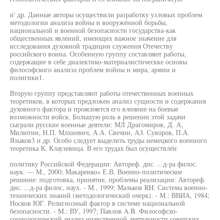
и' др. Данные авторы осуществили разработку узловых проблем
методологии анализа войны и вооружённой борьбы,
национальной и военной безопасности государства-как
общественных явлений, имеющих важное значение для
исследования духовной традиции служения Отечеству
российского воина. Особенную группу составляют работы,
содержащие в себе диалектико-материалистическке основы
философского анализа проблем войны н мира, армии и
полигики1.
Вторую группу представляют работы отечественных военных
теоретиков, в которых предложен анализ сущности и содержания
духовного фактора и проясняется его влияние на боевые
возможности войск. Большую роль в решении этой задачи
сыграли русские военные деятели: МЛ Драгомиров, Д. А,
Милютин, Н.П. Млхневич, А.А. Свечин, АЗ. Суворов, П.А.
Языков3 и др. Особо следует выделить труды немецкого военного
теоретика К. Клаузевица. В его трудах был осуществлён
политику Российской Федерации: Автореф. дис. ...д-ра филос.
наук. — М., 2000; Макаренко« Е.В. Военно-политическое
решение: подготовка, принятие, проблемы реализации: Автореф.
дис. ...д-ра филос, иаух. - М., 1999; Мальков RH. Система военно-
технических знаний (методологический очерк). - М.: ВВИА, 1984;
Носков ЮГ. Религиозный фактор в системе национальной
безопасности. - М.: ВУ, 1997; Павлов A.B. Философсхо-
социологический анализ нравственной деятельности советских