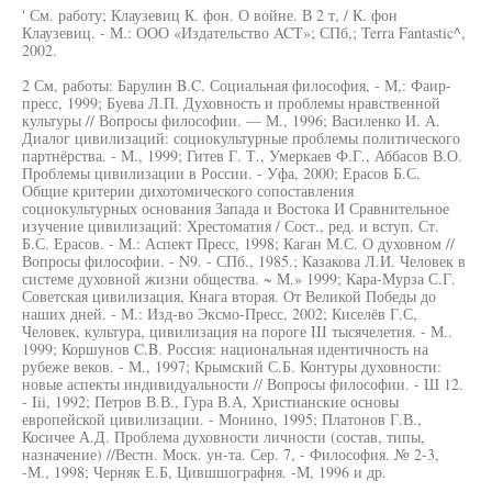
' См. работу; Клаузевиц К. фон. О войне. В 2 т, / К. фон
Клаузевиц. - М.: ООО «Издательство ACT»; СПб,; Terra Fantastic^,
2002.
2 См, работы: Барулин B.C. Социальная философия, - М,: Фаир-
пресс, 1999; Буева Л.П. Духовность и проблемы нравственной
культуры // Вопросы философии. — М., 1996; Василенко И. А.
Диалог цивилизаций: социокультурные проблемы политического
партнёрства. - М., 1999; Гитев Г. Т., Умеркаев Ф.Г., Аббасов В.О.
Проблемы цивилизации в России. - Уфа, 2000; Ерасов Б.С.
Общие критерии дихотомического сопоставления
социокультурных основания Запада и Востока И Сравнительное
изучение цивилизаций: Хрестоматия / Сост., ред. и вступ. Ст.
Б.С. Ерасов. - М.: Аспект Пресс, 1998; Каган М.С. О духовном //
Вопросы философии. - N9. - СПб., 1985.; Казакова Л.И. Человек в
системе духовной жизни общества. ~ М.» 1999; Кара-Мурза С.Г.
Советская цивилизация, Кнага вторая. От Великой Победы до
наших дней. - М.: Изд-во Эксмо-Пресс, 2002; Киселёв Г.С,
Человек, культура, цивилизация на пороге III тысячелетия. - М..
1999; Коршунов C.B. Россия: национальная идентичность на
рубеже веков. - М., 1997; Крымский С.Б. Контуры духовности:
новые аспекты индивидуальности // Вопросы философии. - Ш 12.
- Iii, 1992; Петров В.В., Гура В.А, Христианские основы
европейской цивилизации. - Монино, 1995; Платонов Г.В.,
Косичее А.Д. Проблема духовности личности (состав, типы,
назначение) //Вестн. Моск. ун-та. Сер. 7, - Философия. № 2-3,
-М., 1998; Черняк Е.Б, Цившшографня. -М, 1996 и др.