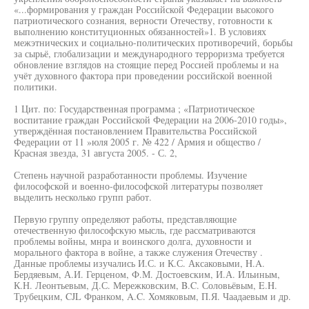
«...формирования у граждан Российской Федерации высокого
патриотического сознания, верности Отечеству, готовности к
выполнению конституционных обязанностей»1. В условиях
межэтнических и социально-политических противоречий, борьбы
за сырьё, глобализации и международного терроризма требуется
обновление взглядов на стоящие перед Россией проблемы и на
учёт духовного фактора при проведении российской военной
политики.
1 Цит. по: Государственная программа ; «Патриотическое
воспитание граждан Российской Федерации на 2006-2010 годы»,
утверждённая постановлением Правительства Российской
Федерации от 11 »юля 2005 г. № 422 / Армия и общество /
Красная звезда, 31 августа 2005. - С. 2,
Степень научной разработанности проблемы. Изучение
философской и военно-философской литературы позволяет
выделить несколько групп работ.
Первую группу определяют работы, представляющие
отечественную философскую мысль, где рассматриваются
проблемы войны, мнра и воинского долга, духовности и
морального фактора в войне, а также служения Отечеству .
Данные проблемы изучались И.С. и К.С. Аксаковыми, H.A.
Бердяевым, А.И. Герценом, Ф.М. Достоевским, И.А. Ильиным,
К.Н. Леонтьевым, Д.С. Мережковским, B.C. Соловьёвым, E.H.
Трубецким, CJL Франком, A.C. Хомяковым, П.Я. Чаадаевым и др.