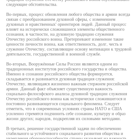
следующие обстоятельства.
Во-первых, процесс обновления любого общества и армии всегда
связан с преобразованием духовной сферы, с изменением
духовных и нравственных' ориентиров людей. Данный процесс
влияет на исторически сложившиеся элементы общественного
сознания, в частности, на духовную традицию служения
Отечеству российского воина. Претерпевают изменение такие
ценности личности воина, как ответственность, долг, честь и
служение Отечеству, составляющие основу мотивации к трудовой
деятельности, государственной и военной службе.
Во-вторых, Вооружённые Силы России являются одним из
традиционных институтов российского государства и общества.
Именно в сознании российского общества формируется,
складывается и развивается духовная традиция служения:
Отечеству, являющаяся жизненно важным стержнем российской
армии. Данный факт объясняет существенную важность
социально-философского анализа духовной традиции служения
Отечеству российского воина как исторически сложившегося и
постоянно развивающегося социального феномена. Следует
отметить, что в современных условиях страны НАТО и США
усиленно стремятся подчинить себе сознание, культуру и образ
жизни других; народов, подкрепляя их силовыми методами.
В-третьих, решение государственной задачи по обеспечению
стабильного ы устойчивого социального развития общества и
укрепления обороноспособности страны указывает на важность