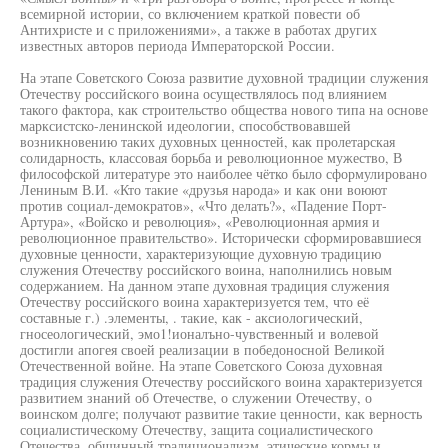
всемирной истории, со включением краткой повести об
Антихристе и с приложениями», а также в работах других
известных авторов периода Императорской России.
На этапе Советского Союза развитие духовной традиции служения
Отечеству российского воина осуществлялось под влиянием
такого фактора, как строительство общества нового типа на основе
марксистско-ленинской идеологии, способствовавшей
возникновению таких духовных ценностей, как пролетарская
солидарность, классовая борьба и революционное мужество, В
философской литературе это наиболее чётко было сформулировано
Лениным В.И. «Кто такие «друзья народа» и как они воюют
против социал-демократов», «Что делать?», «Падение Порт-
Артура», «Войско и революция», «Революционная армия и
революционное правительство». Исторически сформировавшиеся
духовные ценности, характеризующие духовную традицию
служения Отечеству российского воина, наполнились новым
содержанием. На данном этапе духовная традиция служения
Отечеству российского воина характеризуется тем, что её
составные г.) .элементы, . такие, как - аксиологический,
гносеологический, эмо1!ионалъно-чувственный и волевой
достигли апогея своей реализации в победоносной Великой
Отечественной войне. На этапе Советского Союза духовная
традиция служения Отечеству российского воина характеризуется
развитием знаний об Отечестве, о служении Отечеству, о
воинском долге; получают развитие такие ценности, как верность
социалистическому Отечеству, защита социалистического
Отечества, общинный традиционализм, этические кормы и