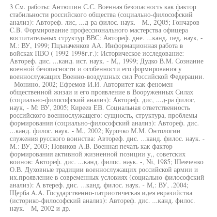
3 См. работы: Антюшин С.С. Военная безопасность как фактор
стабильности российского общества (социально-философский
анализ): Автореф. лис, ...д-ра филос. наук. - M., 2Q05; Гончаров
C.B. Формирование профессионального мастерства офицера
воспитательных структур ВВС: Автореф. дне. ...канд. пед, наук, -
М.: ВУ, 1999; Пцъиаченков АА. Информационная работа в
войсках ПВО ( 1992-1998г.г.): Историческое исследование:
Автореф. дис. ...канд. ист. наук. - M,, 1999; Дудко В.М. Сознание
военной безопасности и особенности его формирования у
военнослужащих Военно-воздушных сил Российской Федерации.
- Монино, 2002; Ефремов И.И. Авторитет как феномен
общественной жнзаи и его проявление в Вооруженных Силах
(социально-философский анализ): Автореф. дис, ...д-ра филос,
наук, - М: ВУ, 2005; Киреев ЕВ. Социальная ответственность
российского военнослужащего: сущность, структура, проблемы
формирования (социально-философский анализ): Автореф. дис.
...канд. филос. наук. - М., 2002; Курочко М.М. Онтологии
служения русского воинства: Автореф. дис. ...канд. филос. наук. -
М.: ВУ, 2003; Новиков A.B. Военная печать как фактор
формирования активной жизненной позиции у,, советских
воинов: Автореф. дис. ...канд. филос. наук. -, Ni, 1985; Шевченко
О.В. Духовные традиции военнослужащих российской армии и
их.проявление в современных условиях (социально-философский
анализ): А втереф. дис. ...канд. филос. наук. - М,: ВУ, .2004;
Щерба A.A. Государственно-патриотическая идея евразийства
(историко-философский анализ): Автореф. дис. ...канд. филос.
наук. - М, 2002 и др.