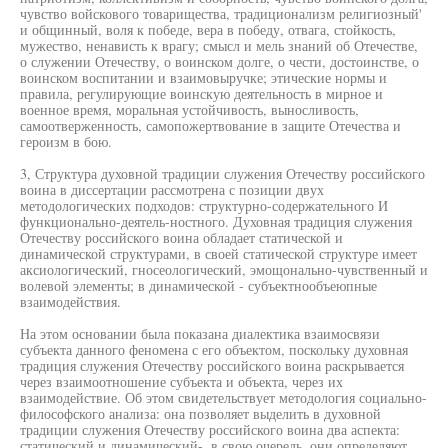
чувство войскового товарищества, традиционализм религиозный'
и общинный, воля к победе, вера в победу, отвага, стойкость,
мужество, ненависть к врагу; смысл и мель знаний об Отечестве,
о служении Отечеству, о воинском долге, о чести, достоинстве, о
воинском воспитании и взаимовыручке; этические нормы и
правила, регулирующие воинскую деятельность в мирное и
военное время, моральная устойчивость, выносливость,
самоотверженность, самопожертвование в защите Отечества и
героизм в бою.
3, Структура духовной традиции служения Отечеству российского
воина в диссертации рассмотрена с позиции двух
методологических подходов: структурно-содержательного И
функционально-деятель-ностного. Духовная традиция служения
Отечеству российского воина обладает статической и
динамической структурами, в своей статической структуре имеет
аксиологический, гносеологический, эмощонально-чувственный и
волевой элементы; в динамической - субъектнообъеюпные
взаимодействия.
На этом основании была показана диалектика взаимосвязи
субъекта данного феномена с его объектом, поскольку духовная
традиция служения Отечеству российского воина раскрывается
через взаимоотношение субъекта и объекта, через их
взаимодействие. Об этом свидетельствует методология социально-
философского анализа: она позволяет выделить в духовной
традиции служения Отечеству российского воина два аспекта:
статический и динамический-, в свою очередь, они определяют