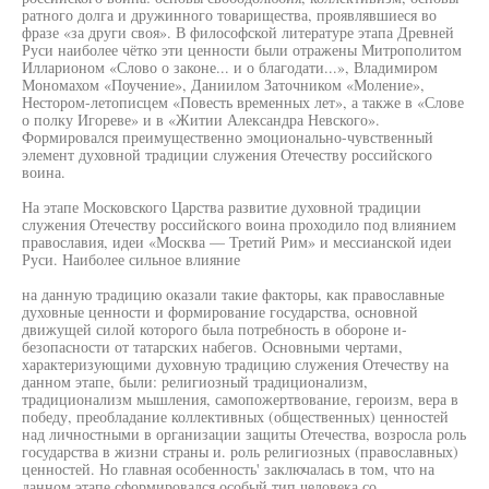
ратного долга и дружинного товарищества, проявлявшиеся во
фразе «за други своя». В философской литературе этапа Древней
Руси наиболее чётко эти ценности были отражены Митрополитом
Илларионом «Слово о законе... и о благодати...», Владимиром
Мономахом «Поучение», Даниилом Заточником «Моление»,
Нестором-летописцем «Повесть временных лет», а также в «Слове
о полку Игореве» и в «Житии Александра Невского».
Формировался преимущественно эмоционально-чувственный
элемент духовной традиции служения Отечеству российского
воина.
На этапе Московского Царства развитие духовной традиции
служения Отечеству российского воина проходило под влиянием
православия, идеи «Москва — Третий Рим» и мессианской идеи
Руси. Наиболее сильное влияние
на данную традицию оказали такие факторы, как православные
духовные ценности и формирование государства, основной
движущей силой которого была потребность в обороне и-
безопасности от татарских набегов. Основными чертами,
характеризующими духовную традицию служения Отечеству на
данном этапе, были: религиозный традиционализм,
традиционализм мышления, самопожертвование, героизм, вера в
победу, преобладание коллективных (общественных) ценностей
над личностными в организации защиты Отечества, возросла роль
государства в жизни страны и. роль религиозных (православных)
ценностей. Но главная особенность' заключалась в том, что на
данном этапе сформировался особый тип человека со