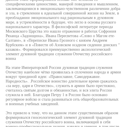
специфическими ценностями, манерой поведения и мышлением,
заключающимися в эмоционально-чувственном различении добра
и зла, в стремлении к идеальной совершенной жизни на Земле, в
преобладании эмоционального над рациональным в духовном
мире, в устремлённости в будущее, что легло в основы русского
национального характера. В философской литературе периода
Московского Царства это нашло отражение в работах Софрония
Рязанца «Задонщина», Ивана Пересветова «Слово о Магом ете-
Салтане», в «Переписке Ивана Грозного с князем Андреем
Курбским» и в «Повести об Азовском осадном сидении донских "
казаков». Формировался преимущественно аксиологический
элемент духовной традиции служения Отечеству российского
воина
На этапе Императорской России духовная традиция служения
Отечеству наиболее чётко проявилась в сплочении народа и армии
вокруг триединой идеи: «Православие, Самодержавие.
Народность». .Российское воинство длительное время сражалось
«за веру, царя и Отечество», служить в армии было престижно,
считалось святым долгом и обязанностью, и вся элита России
служила в ней. Благодаря Петру 1 в России было основано
регулярное войско и стала развиваться сеть общеобразовательных
и военных учебных заведений.
Это привело к тому, что на данном этапе существенным образом
формировался гносеологический элемент духовной традиции
служения Отечеству российского воина, включающий в себя
военно-профессиональные знания, навыки и умения, в том числе