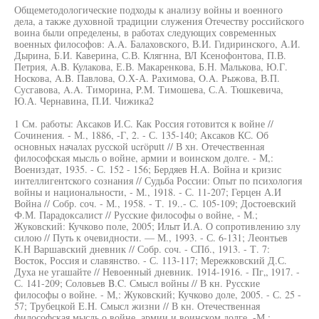
Общеметодологические подходы к анализу войны и военного
дела, а также духовной традиции служения Отечеству российского
воина были определены, в работах следующих современных
военных философов: A.A. Балаховского, В.И. Гидиринского, А.И.
Дырина, Б.И. Каверина, С.В. Клягнна, ВЛ Ксенофонтова, П.В.
Петрия, A.B. Кулакова, Е.В. Макаренкова, Б.Н. Малькова, Ю.Г.
Носкова, A.B. Павлова, О.Х-А. Рахимова, O.A. Рыжова, В.П.
Сусгавова, A.A. Тиморина, P.M. Тимошева, С.А. Тюшкевича,
Ю.А. Чернавина, П.И. Чижика2
1 См. работы: Аксаков И.С. Как Россия готовится к войне //
Сочинения. - М., 1886, -Г, 2. - С. 135-140; Аксаков КС. Об
основных началах русской ucröputt // В хн. Отечественная
философская мысль о войне, армии и воинском долге. - М,:
Воениздат, 1935. - С. 152 - 156; Бердяев H.A. Война и кризис
интеллигентского сознания // Судьба России: Опыт по психология
войны и национальности, - М., 1918. - С. 11-207; Герцен А.И
Война // Собр. соч. - М., 1958. - Т. 19..- С. 105-109; Достоевский
Ф.М. Парадоксалист // Русские философы о войне, - М.;
Жуковский: Кучково поле, 2005; Илыт И.А. О сопротивлению злу
силою // Путь к очевидности. — М., 1993. - С. 6-131; Леонтьев
К.Н Варшавский дневник // Собр. соч. - СПб., 1913. - Т. 7:
Восток, Россия и славянство. - С. 113-117; Мережковский Д.С.
Духа не угашайте // Невоенный дневник. 1914-1916. - Пг„ 1917. -
С. 141-209; Соловьев B.C. Смысл войны // В кн. Русские
философы о войне. - М,: Жуковский; Кучково доле, 2005. - С. 25 -
57; Трубецкой E.H. Смысл жизни // В кн. Отечественная
философская мысль о войне, армии и воинском долге. -М.: