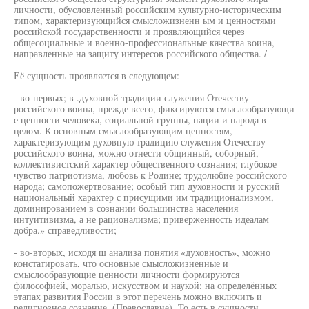
личности, обусловленный российским культурно-историческим
типом, характеризующийся смысложизненн ым и ценностями
российской государственности и проявляющийся через
общесоциальные и военно-профессиональные качества воина,
направленные на защиту интересов российского общества. /
Её сущность проявляется в следующем:
- во-первых; в .духовной традиции служения Отечеству
российского воина, прежде всего, фиксируются смыслообразующи
е ценности человека, социальной группы, нации и народа в
целом. К основным смыслообразующим ценностям,
характеризующим духовную традицию служения Отечеству
российского воина, можно отнести общинный, соборный,
коллективистский характер общественного сознания; глубокое
чувство патриотизма, любовь к Родине; трудолюбие российского
народа; самопожертвование; особый тип духовности и русский
национальный характер с присущими им традиционализмом,
доминированием в сознании большинства населения
интуитивизма, а не рационализма; приверженность идеалам
добра.» справедливости;
- во-вторых, исходя ш анализа понятия «духовность», можно
констатировать, что основные смысложизненные и
смыслообразующие ценности личности формируются
философией, моралью, искусством и наукой; на определённых
этапах развития России в этот перечень можно включить и
религиозное сознание, (Православие). То есть в сущности