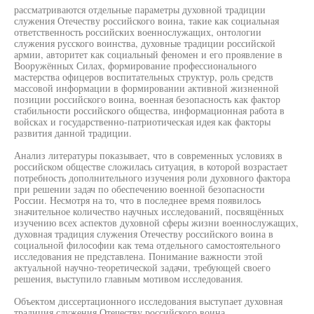
рассматриваются отдельные параметры духовной традиции
служения Отечеству российского воина, такие как социальная
ответственность российских военнослужащих, онтологии
служения русского воинства, духовные традиции российской
армии, авторитет как социальный феномен и его проявление в
Вооружённых Силах, формирование профессионального
мастерства офицеров воспитательных структур, роль средств
массовой информации в формировании активной жизненной
позиции российского воина, военная безопасность как фактор
стабильности российского общества, информационная работа в
войсках и государственно-патриотическая идея как факторы
развития данной традиции.
Анализ литературы показывает, что в современных условиях в
российском обществе сложилась ситуация, в которой возрастает
потребность дополнительного изучения роли духовного фактора
при решении задач по обеспечению военной безопасности
России. Несмотря на то, что в последнее время появилось
значительное количество научных исследований, посвящённых
изучению всех аспектов духовной сферы жизни военнослужащих,
духовная традиция служения Отечеству российского воина в
социальной философии как тема отдельного самостоятельного
исследования не представлена. Понимание важности этой
актуальной научно-теоретической задачи, требующей своего
решения, выступило главным мотивом исследования.
Объектом диссертационного исследования выступает духовная
традиция служения Отечеству российского воина.