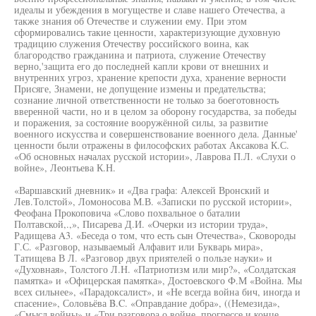
идеалы и убеждения в могуществе и славе нашего Отечества, а
также знания об Отечестве и служении ему. При этом
сформировались такие ценности, характеризующие духовную
традицию служения Отечеству российского воина, как
благородство гражданина и патриота, служение Отечеству
верно,'защита его до последней капли крови от внешних и
внутренних угроз, хранение крепости духа, хранение верности
Присяге, Знамени, не допущение измены и предательства;
сознание личной ответственности не только за боеготовность
вверенной части, но и в целом за оборону государства, за победы
и поражения, за состояние вооружённой силы, за развитие
военного искусства и совершенствование военного дела. Данные'
ценности были отражены в философских работах Аксакова К.С.
«Об основных началах русской истории», Лаврова П.Л. «Слухи о
войне», Леонтьева К.Н.
«Варшавский дневник» и «Два графа: Алексей Вронский и
Лев.Толстой», Ломоносова М.В. «Записки по русской истории»,
Феофана Прокоповича «Слово похвальное о баталии
Полтавской,.,», Писарева Д.И. «Очерки из истории труда»,
Радищева A3. «Беседа о том, что есть сын Отечества», Сковороды
Г.С. «Разговор, называемый Алфавит или Букварь мира»,
Татищева В Л. «Разговор двух приятелей о пользе науки» и
«Духовная», Толстого Л.Н. «Патриотизм или мир?», «Солдатская
памятка» и «Офицерская памятка», Достоевского Ф.М «Война. Мы
всех сильнее», «Парадоксалист», и «Не всегда война бич, иногда и
спасение», Соловьёва B.C. «Оправдание добра», ((Немезида»,
«Смысл войны» и «Три разговора о войне, прогрессе и конце