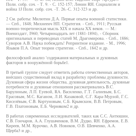
Поли. собр. соч. - Т. 9. - С. 152-157; Ленин RH. Социализм и
война 1J Поли. собр. соч. -Т. 26.-С. 312-323 и др.
2 См. работы: Милютин Д.А. Первые опыты военной статистики.
— Спб., 1848; Михнееич НП. Стратегия. - Спб., 1911; Русская
военно-теоретическая мысль XIX и начала XX веков. — М.:
Воениздагг, I960; Четырннадцать лет (1881-1894), - Сборник
оригинальных и переводных статей М, Драгомирова. - Спб., 1886;
Суворов A.B. Наука побеждать! Репринтное издание. - М., 1996;
Языков П.А. Опыт теории стратегии. - Спб., 1842 и др.
философский анализ 'содержания материальных и духовных
факторов в вооружённой борьбе1.
В третьей группе следует отметить работы отечественных авторов,
внёсших существенный вклад в разработку проблемы духовности.
Духовная сфера жизни общества, духовная деятельность, духовные
потребности и духовные отношения рассматривались B.C.
Барулиным, Л.П. Еуевой, RA. Василенко, Г.Т. Галиевым, Б.С.
Ерасовым, М.С. Каганом, Л.И. Казаковой, С.Г. Кара-Мурзой, Г.С.
Киселёвым, C.B. Кортуновым, С.Б. Крымским, В.В. Петровым,
Г.В. Платоновым, Е.Б. Черняком2 и др.
В работах современных исследователей, таких как С.С. Антюшин,
C.B. Гончаров, A.A. Глушаченков, В.М. Дудко, RH. Ефремов, Е.В.
Киреев, М.М. Курочко, A.B. Новиков, О.В. Шевченко, A.A.
Щерба3 и др.,