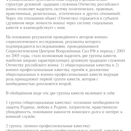
структуре духовной -цадиции служения Отечеству российского
воина позволяет выделить скстему политических, правовых,
нравственных, религиозных, эстетических и других отношений.
Через эти отношения объект (Отечество) отражается в субъекте
(духовном мире личности воина) через систему социальных
качеств и взаимодействует с ним.
На основании результатов проведённого автором военно-
социологического исследования, результаты которого
подтверждаются исследованиями, проводившимися
Социологическим Центром Вооружённых Сил РФ в период с 2003
по 2005 годы, стало возможным выделить две группы качеств,
наиболее широко характеризующих духовную традицию служения
Отечеству российского воина: 1) общесоциальные качества н 2)
военно-профессиональные качества; причём в диалектике
общесоциальных и военно-профессиональных качеств ведущая
роль принадлежит первой группе качеств, которая с
необходимостью дополняется второй.
В обобщённом виде эти две группы качеств включают в себя:
1 группа (общесоциальные качества): осознание необходимости
защиты Родины, любовь к Родине, патриотизм, нравственную
убеждённость, понимание важности воинского долга и интерес к
военной службе;
2 группа. (военно-профессиональные качества):
сформированность военно-профессиональных знаний, навыков и