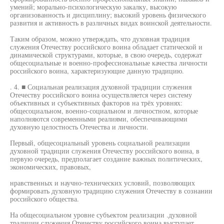
умений; морально-психологическую закалку, высокую
организованность и дисциплину; высокий уровень физического
развития и активность в различных видах воинской деятельности.
Таким образом, можно утверждать, что духовная традиция
служения Отечеству российского воина обладает статической и
динамической структурами, которые, в свою очередь, содержат
общесоциальные н военно-профессиональные качества личности
российского воина, характеризующие данную традицию.
. 4. ■ Социальная реализация духовной традиции служения
Отечеству российского воина осуществляется через систему
объективных и субъективных факторов на трёх уровнях:
общесоциальном, военно-социальном и личностном, которые
наполняются современными реалиями, обеспечивающими
духовную целостность Отечества и личности.
Первый, общесоциальный уровень социальной реализации
духовной традиции служения Отечеству российского воина, в
первую очередь, предполагает создание важных политических,
экономических, правовых,
нравственных и научно-технических условий, позволяющих
формировать духовную традицию служения Отечеству в сознании
российского общества.
На общесоциальном уровне субъектом реализации .духовной
традиции служения Отечеству российского воина выступает