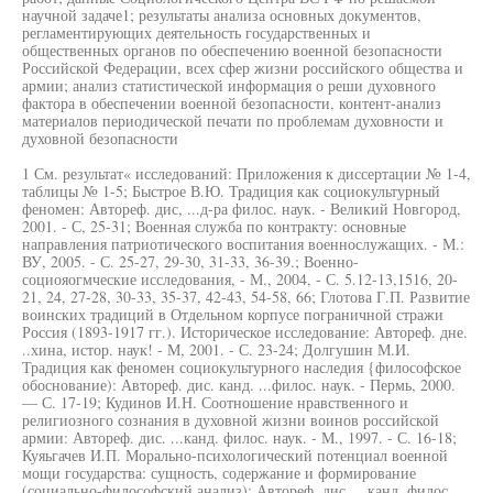
научной задаче1; результаты анализа основных документов,
регламентирующих деятельность государственных и
общественных органов по обеспечению военной безопасности
Российской Федерации, всех сфер жизни российского общества и
армии; анализ статистической информация о реши духовного
фактора в обеспечении военной безопасности, контент-анализ
материалов периодической печати по проблемам духовности и
духовной безопасности
1 См. результат« исследований: Приложения к диссертации № 1-4,
таблицы № 1-5; Быстрое В.Ю. Традиция как социокультурный
феномен: Автореф. дис, ...д-ра филос. наук. - Великий Новгород,
2001. - С, 25-31; Военная служба по контракту: основные
направления патриотического воспитания военнослужащих. - М.:
ВУ, 2005. - С. 25-27, 29-30, 31-33, 36-39.; Военно-
социояогмческие исследования, - М., 2004, - С. 5.12-13,1516, 20-
21, 24, 27-28, 30-33, 35-37, 42-43, 54-58, 66; Глотова Г.П. Развитие
воинских традиций в Отдельном корпусе пограничной стражи
Россия (1893-1917 гг.). Историческое исследование: Автореф. дне.
..хина, истор. наук! - М, 2001. - С. 23-24; Долгушин М.И.
Традиция как феномен социокультурного наследия {философское
обоснование): Автореф. дис. канд. ...филос. наук. - Пермь, 2000.
— С. 17-19; Кудинов И.Н. Соотношение нравственного и
религиозного сознания в духовной жизни воинов российской
армии: Автореф. дис. ...канд. филос. наук. - М., 1997. - С. 16-18;
Куяьгачев И.П. Морально-психологический потенциал военной
мощи государства: сущность, содержание и формирование
(социально-философский анализ): Автореф. дис. ...канд. филос.