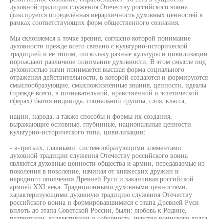
духовной традиции служения Отечеству российского воина
фиксируется определённая иерархичность духовных ценностей в
рамках соответствующих форм общественного сознания.
Мы склоняемся к точке зрения, согласно которой понимание
духовности прежде всего связано с культурно-исторической
традицией и её типом, поскольку разные культуры и цивилизации
порождают различное понимание духовности. В этом смысле под
духовностью нами понимается высшая форма социального
отражения действительности, в которой создаются и формируются
смыслообразующие, смысложизненные знания, ценности, идеалы
(прежде всего, в познавательной, нравственной и эстетической
сферах) бытия индивида, социальной группы, слоя, класса,
нации, народа, а также способы и формы их создания,
выражающие основные, глубинные, национальные ценности
культурно-исторического типа, цивилизации;
- в-третьих, главными. системообразующими элементами
духовной традиции служения Отечеству российского воина
являются духовные ценности общества и армии, передаваемые из
поколения в поколение, начиная от княжеских дружин и
народного ополчения Древней Руси и заканчивая российской
армией XXI века. Традиционными духовными ценностями,
характеризующими духовную традицию служения Отечеству
российского воина и формировавшимися с этапа Древней Руси
вплоть до этапа Советской России, были: любовь к Родине,
патриотизм, коллективизм и соборность, чувство воинского долга,