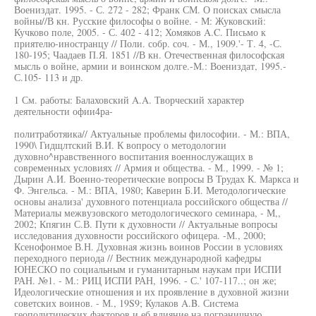
Воениздат. 1995. - С. 272 - 282; Франк СМ. О поисках смысла
войны//В кн. Русские философы о войне. - М: Жуковский:
Кучково поле, 2005. - С. 402 - 412; Хомяков A.C. Письмо к
приятелю-иностранцу // Поли. собр. соч. - М., 1909.'- Т. 4, -С.
180-195; Чаадаев П.Я. 1851 //В кн. Отечественная философская
мысль о войне, армии и воинском долге.-М.: Воениздат, 1995.-
С.105- 113 и др.
1 См. работы: Балаховский A.A. Творческий характер
деятельности офии4ра-
политработяика// Актуальные проблемы философии. - М.: ВПА,
1990\ Гидщлтский В.И. К вопросу о методологии
духовно^нравственного воспитания военнослужащих в
современных условиях // Армия и общества. - М., 1999. - № 1;
Дырин А.И. Военно-теоретические вопросы В Трудах К. Маркса и
Ф. Энгельса. - М.: ВПА, 1980; Каверин Б.И. Методологические
основы анализа' духовного потенциала российского общества //
Материалы межвузовского методологического семинара, - М,,
2002; Кпягин С.В. Пути к духовности // Актуальные вопросы
исследования духовности российского офицера. -М., 2000;
Ксенофонмое В.Н. Духовная жизнь воинов России в условиях
переходного периода // Вестник международной кафедры
ЮНЕСКО по социальным и гуманитарным наукам при ИСПИ
РАН. №1. - М.: РИЦ ИСПИ РАН, 1996. - С.' 107-117..; он же;
Идеологические отношения и их проявление в духовной жизни
советских воинов. - М., 19S9; Кулаков A.B. Система
геополитических факторов и еб влияние на пограничную