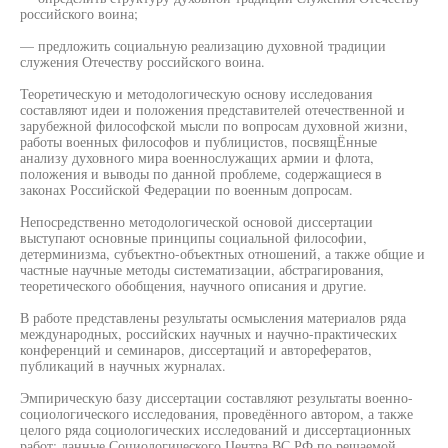
российского воина;
— предложить социальную реализацию духовной традиции
служения Отечеству российского воина.
Теоретическую и методологическую основу исследования
составляют идеи и положения представителей отечественной и
зарубежной философской мысли по вопросам духовной жизни,
работы военных философов и публицистов, посвящЁнные
анализу духовного мира военнослужащих армии и флота,
положения и выводы по данной проблеме, содержащиеся в
законах Российской Федерации по военным допросам.
Непосредственно методологической основой диссертации
выступают основные принципы социальной философии,
детерминизма, субъектно-объектных отношений, а также общие и
частные научные методы систематизации, абстрагирования,
теоретического обобщения, научного описания и другие.
В работе представлены результаты осмысления материалов ряда
международных, российских научных и научно-практических
конференций и семинаров, диссертаций и авторефератов,
публикаций в научных журналах.
Эмпирическую базу диссертации составляют результаты военно-
социологического исследования, проведённого автором, а также
целого ряда социологических исследований и диссертационных
работ; данные Социологического Центра ВС РФ по решаемой