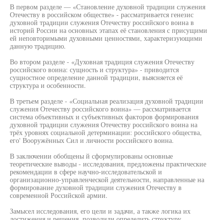
В первом разделе — «Становление духовной традиции служения
Отечеству в российском обществе» - рассматривается генезис
духовной традиции служения Отечеству российского воина в
историй России на основных этапах её становления с присущими
ей неповторимыми духовными ценностями, характеризующими
данную традицию.
Во втором разделе - «Духовная традиция служения Отечеству
российского воина: сущность и структура» - приводится
сущностное определение данной традиции, выясняется её
структура и особенности.
В третьем разделе - «Социальная реализация духовной традиции
служения Отечеству российского воина» — рассматривается
система объективных и субъективных факторов формирования
духовной традиции служения Отечеству российского воина на
трёх уровнях социальной детерминации: российского общества,
его' Вооружённых Сил и личности российского воина.
В заключении обобщены й сформулированы основные
теоретические выводы - исследования, предложены практические
рекомендации в сфере научно-исследовательской и
организационно-управленческой деятельности, направленные на
формирование духовной традиции служения Отечеству в
современной Российской армии.
Замысел исследования, его цели и задачи, а также логика их
достижения и решения, позволили определить структуру