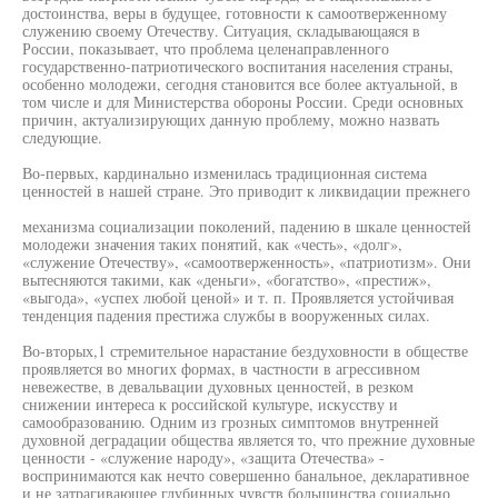
достоинства, веры в будущее, готовности к самоотверженному
служению своему Отечеству. Ситуация, складывающаяся в
России, показывает, что проблема целенаправленного
государственно-патриотического воспитания населения страны,
особенно молодежи, сегодня становится все более актуальной, в
том числе и для Министерства обороны России. Среди основных
причин, актуализирующих данную проблему, можно назвать
следующие.
Во-первых, кардинально изменилась традиционная система
ценностей в нашей стране. Это приводит к ликвидации прежнего
механизма социализации поколений, падению в шкале ценностей
молодежи значения таких понятий, как «честь», «долг»,
«служение Отечеству», «самоотверженность», «патриотизм». Они
вытесняются такими, как «деньги», «богатство», «престиж»,
«выгода», «успех любой ценой» и т. п. Проявляется устойчивая
тенденция падения престижа службы в вооруженных силах.
Во-вторых,1 стремительное нарастание бездуховности в обществе
проявляется во многих формах, в частности в агрессивном
невежестве, в девальвации духовных ценностей, в резком
снижении интереса к российской культуре, искусству и
самообразованию. Одним из грозных симптомов внутренней
духовной деградации общества является то, что прежние духовные
ценности - «служение народу», «защита Отечества» -
воспринимаются как нечто совершенно банальное, декларативное
и не затрагивающее глубинных чувств большинства социально