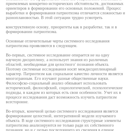
приемлемых конкретно-исторических обстоятельств, достижимых
ориентиров в формировании его основных положений. Процесс
выработки и формирования патриотизма отличается сложностью и
разноплановостью. В этой ситуации трудно усмотреть
конструктивную основу, приоритеты как в разработке, так и в
формировании патриотизма.
Основные отличительные черты системного исследования
патриотизма проявляются в следующем.
Во-первых, системное исследование опирается не на одну
научную дисциплину, а использует знания из различных
областей, необходимые для целостного' познания объекта.
Поэтому системные исследования носят междисциплинарный
характер. Патриотизм как социальное качество личности является
многогранным. Его изучают разные общественные науки.
Философско-социальный анализ обязывает использовать
исторический, философский, социологический, психологические
подходы, в каждом из которых есть свои особенности. Учет их в
процессе исследования даст возможность изучить патриотизм
всесторонне.
Во-вторых, конечной целью системного исследования является
формирование целостной, интегративной модели изучаемого
объекта. В ходе системного исследования структурные элементы
патриотизма анализируются не только ради их собственного
познания, но и с целью последующего их сведения в единое