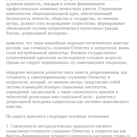
духовная ценность, лежащая в основе формирования
профессионально значимых личностных качеств. Стержневым
компонентом общенациональной идеи, обеспечивающей
безопасность личности, общества и государства, по мнению
автора, должно стать возрождение патриотизма, формирование
обновленной системы патриотического воспитания граждан
России, допризывной молодежи; -
выявлено, что такие важнейшие морально-политические качества
россиян, как готовность служения Отечеству и патриотизм, вновь
стали востребованной ценностью. Влияние государственно-
патриотической идеологии на молодежное сознание возросло.
Однако не следует переоценивать эту наметившуюся тенденцию;
определен механизм развития таких качеств допризывников, как
готовность к самоотверженному служению Отечеству и
патриотизм, который, по мнению автора, представляет собой
систему взаимодействующих социальных институтов,
учреждений, организаций, а также совокупность приемов и
технологий реализации ими социальной цели - развития у
допризывной молодежи патриотизма как системно-комплексного
качества.
На защиту выносятся следующие основные положения:
1. Совокупность методологических принципов научного
осмысления готовности служению Отечеству и патриотизма как
фактора формирования духовного потенциала населения страны и