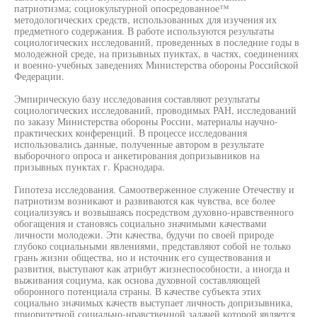
патриотизма; социокультурной опосредованное™
методологических средств, использованных для изучения их
предметного содержания. В работе используются результаты
социологических исследований, проведенных в последние годы в
молодежной среде, на призывных пунктах, в частях, соединениях
и военно-учебных заведениях Министерства обороны Российской
Федерации.
Эмпирическую базу исследования составляют результаты
социологических исследований, проводимых РАН, исследований
по заказу Министерства обороны России, материалы научно-
практических конференций. В процессе исследования
использовались данные, полученные автором в результате
выборочного опроса и анкетирования допризывников на
призывных пунктах г. Краснодара.
Гипотеза исследования. Самоотверженное служение Отечеству и
патриотизм возникают и развиваются как чувства, все более
социализуясь и возвышаясь посредством духовно-нравственного
обогащения и становясь социально значимыми качествами
личности молодежи. Эти качества, будучи по своей природе
глубоко социальными явлениями, представляют собой не только
грань жизни общества, но и источник его существования и
развития, выступают как атрибут жизнеспособности, а иногда и
выживания социума, как основа духовной составляющей
оборонного потенциала страны. В качестве субъекта этих
социально значимых качеств выступает личность допризывника,
приоритетной социально-нравственной задачей которой является