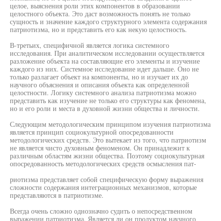
целое, выяснения роли этих компонентов в образовании
целостного объекта. Это даст возможность понять не только
сущность и значение каждого структурного элемента содержания
патриотизма, но и представить его как некую целостность.
В-третьих, специфичной является логика системного
исследования. При аналитическом исследовании осуществляется
разложение объекта на составляющие его элементы и изучение
каждого из них. Системное исследование идет дальше. Оно не
только разлагает объект на компоненты, но и изучает их до
научного объяснения и описания объекта как определенной
целостности. Логику системного анализа патриотизма можно
представить как изучение не только его структуры как феномена,
но и его роли и места в духовной жизни общества и личности.
Следующим методологическим принципом изучения патриотизма
является принцип социокультурной опосредованности
методологических средств. Это вытекает из того, что патриотизм
не является чисто духовным феноменом. Он принадлежит к
различным областям жизни общества. Поэтому социокультурная
опосредованность методологических средств осмысления пат-
риотизма представляет собой специфическую форму выражения
сложности содержания интеграционных механизмов, которые
представляются в патриотизме.
Всегда очень сложно однозначно судить о непосредственном
выражении патриотизма. Является ли он продуктом научного