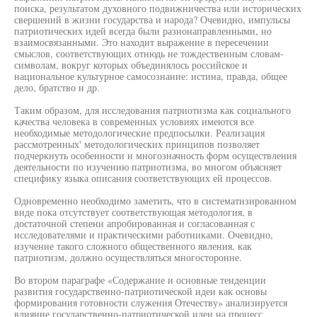
поиска, результатом духовного подвижничества или исторических
свершений в жизни государства и народа? Очевидно, импульсы
патриотических идей всегда были разнонаправленными, но
взаимосвязанными. Это находит выражение в пересечении
смыслов, соответствующих отнюдь не тождественным словам-
символам, вокруг которых объединялось российское и
национальное культурное самосознание: истина, правда, общее
дело, братство и др.
Таким образом, для исследования патриотизма как социального
качества человека в современных условиях имеются все
необходимые методологические предпосылки. Реализация
рассмотренных' методологических принципов позволяет
подчеркнуть особенности и многозначность форм осуществления
деятельности по изучению патриотизма, во многом объясняет
специфику языка описания соответствующих ей процессов.
Одновременно необходимо заметить, что в систематизированном
виде пока отсутствует соответствующая методология, в
достаточной степени апробированная и согласованная с
исследователями и практическими работниками. Очевидно,
изучение такого сложного общественного явления, как
патриотизм, должно осуществляться многосторонне.
Во втором параграфе «Содержание и основные тенденции
развития государственно-патриотической идеи как основы
формирования готовности служения Отечеству» анализируется
влияние государственно-патриотической идеи на процесс