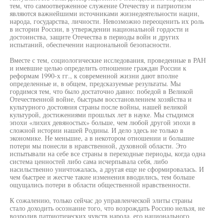
тем, что самоотверженное служение Отечеству и патриотизм
являются важнейшими источниками жизнедеятельности нации,
народа, государства, личности. Невозможно переоценить их роль
в истории России, в утверждении национальной гордости и
достоинства, защите Отечества в периоды войн и других
испытаний, обеспечении национальной безопасности.
Вместе с тем, социологические исследования, проведенные в РАН
и имевшие целью определить отношение граждан России к
реформам 1990-х гг., к современной жизни дают вполне
определенные и, в общем, предсказуемые результаты. Мы
гордимся тем, что было достаточно давно: победой в Великой
Отечественной войне, быстрым восстановлением хозяйства и
культурного достояния страны после войны, нашей великой
культурой, достижениями прошлых лет в науке. Мы стыдимся
эпохи «лихих девяностых» больше, чем любой другой эпохи в
сложной истории нашей Родины. И дело здесь не только в
экономике. Не меньшие, а в некотором отношении и большие
потери мы понесли в нравственной, духовной области. Это
испытывали на себе все страны в переходные периоды, когда одна
система ценностей либо сама исчерпывала себя, либо
насильственно уничтожалась, а другая еще не сформировалась. И
чем быстрее и жестче такие изменения вводились, тем больше
ощущались потери в области общественной нравственности.
К сожалению, только сейчас до управленческой элиты страны
стало доходить осознание того, что возрождать Россию нельзя, не
возродив патриотических чувств народа, его национального