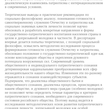
диалектическую взаимосвязь патриотизма с интернационализмом
в современных условиях.
Теоретические выводы и практические рекомендации по
социально-философскому анализу, пониманию готовности к
самоотверженному служению Отечеству и патриотизма как
социально значимых качеств личности позволят научно
обосновать и разработать конкретные направления и формы
государственно-патриотического воспитания населения страны в
целом и допризывной молодежи в частности. В диссертации
впервые делается попытка теоретически, с позиций социальной
философии, осмыслить методологию исследования процесса
формирования готовности служению Отечеству и патриотизма,
обосновано положение о государственно-патриотической идее как
основе консолидации общества и укрепления духовного
потенциала вооруженных сил. Современный уровень
общественного и индивидуального патриотического сознания
детерминирован кардинальными преобразованиями всех сфер
жизнедеятельности нашего общества. Изменения эти по-разному
отражаются в сознании взаимодействующих субъектов.
Подчеркнем, что диалектика общественного бытия и
общественного сознания, диалектика процессов, происходящих в
нашем обществе, и духовного мира граждан (особенно молодежи)
не позволяют четко определить точные параметры и критерии
патриотического сознания, необходимого для современного
состояния российского общества. Поэтому выход видится в
исследовании методологических основ развития патриотического
сознания личности, допризывной молодежи как особой