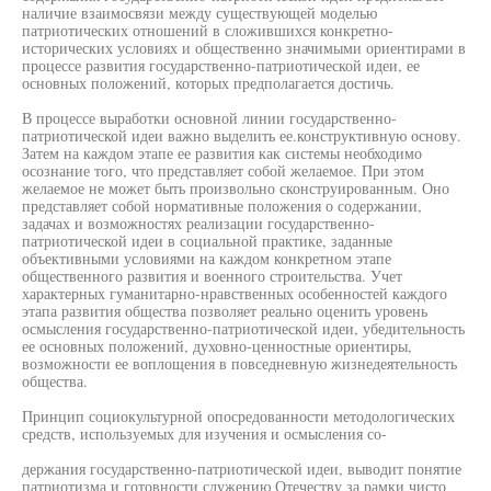
наличие взаимосвязи между существующей моделью
патриотических отношений в сложившихся конкретно-
исторических условиях и общественно значимыми ориентирами в
процессе развития государственно-патриотической идеи, ее
основных положений, которых предполагается достичь.
В процессе выработки основной линии государственно-
патриотической идеи важно выделить ее.конструктивную основу.
Затем на каждом этапе ее развития как системы необходимо
осознание того, что представляет собой желаемое. При этом
желаемое не может быть произвольно сконструированным. Оно
представляет собой нормативные положения о содержании,
задачах и возможностях реализации государственно-
патриотической идеи в социальной практике, заданные
объективными условиями на каждом конкретном этапе
общественного развития и военного строительства. Учет
характерных гуманитарно-нравственных особенностей каждого
этапа развития общества позволяет реально оценить уровень
осмысления государственно-патриотической идеи, убедительность
ее основных положений, духовно-ценностные ориентиры,
возможности ее воплощения в повседневную жизнедеятельность
общества.
Принцип социокультурной опосредованности методологических
средств, используемых для изучения и осмысления со-
держания государственно-патриотической идеи, выводит понятие
патриотизма и готовности служению Отечеству за рамки чисто