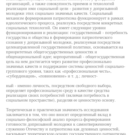
организаций, а также совокупность приемов и технологий
реализации ими социальной цели - развития у допризывной
молодежи этих социально значимых качеств. Социальный
механизм формирования патриотизма функционирует в рамках
идеологического процесса, реализуясь посредством конкретных
социальных технологий. Он имеет следующие уровни
функционирования и реализации: государственный - потребность
государства и общества в формировании патриотического
сознания у допризывной молодежи, реализуемая посредством
целенаправленной государственной политики, основывается на
приоритетных общегосударственных ценностях и
общенациональной идее; корпоративный - общегосударственная
цель на нем достигается через развитие профессионально
значимых качеств и поддержание системы ценностей социально-
группового уровня, таких как «профессиональная честь»,
«субординация», «повиновение» и т. д.; личност-
ный - именно личность, посредством свободного выбора,
определяет профессиональную среду в качестве средства
реализации своих потребностей (включая потребность в
социальном пространстве), разделяя ее ценностную основу.
Теоретическая и практическая значимость исследования
заключается в том, что оно вносит определенный вклад в
социально-философский анализ процесса формирования
готовности допризывной молодежи к самоотверженному
служению Отечеству и патриотизма как духовных ценностей,
раскрывает теоретическую основу государственного патриотизма,