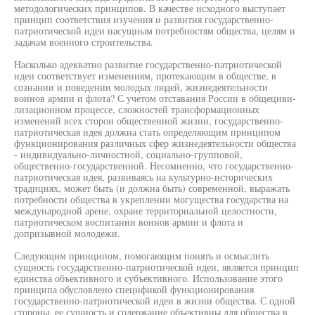
методологических принципов. В качестве исходного выступает
принцип соответствия изучения и развития государственно-
патриотической идеи насущным потребностям общества, целям и
задачам военного строительства.
Насколько адекватно развитие государственно-патриотической
идеи соответствует изменениям, протекающим в обществе, в
сознании и поведении молодых людей, жизнедеятельности
воинов армии и флота? С учетом отставания России в общециви-
лизационном процессе, сложностей трансформационных
изменений всех сторон общественной жизни, государственно-
патриотическая идея должна стать определяющим принципом
функционирования различных сфер жизнедеятельности общества
- индивидуально-личностной, социально-групповой,
общественно-государственной. Несомненно, что государственно-
патриотическая идея, развиваясь на культурно-исторических
традициях, может быть (и должна быть) современной, выражать
потребности общества в укреплении могущества государства на
международной арене, охране территориальной целостности,
патриотическом воспитании воинов армии и флота и
допризывной молодежи.
Следующим принципом, помогающим понять и осмыслить
сущность государственно-патриотической идеи, является принцип
единства объективного и субъективного. Использование этого
принципа обусловлено спецификой функционирования
государственно-патриотической идеи в жизни общества. С одной
стороны, ее сущность и содержание объективны для общества в