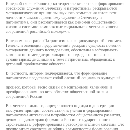
В первой главе «Философско-теоретические основы формирования
готовности служения Отечеству и патриотизма» раскрываются
методологические принципы научного осмысления готовности
личности к самоотверженному служению Отечеству и
патриотизма, они рассматривается как феномен общественной
жизни и системно-комплексные социальные качества личности
современной российской молодежи.
В первом параграфе «Патриотизм как социокультурный феномен.
Генезис и эволюция представлений» раскрыта сущность понятия
методологии данного исследования, обоснована необходимость
комплексного междисциплинарного подхода со-, циально-
гуманитарных дисциплин к теме патриотизма, обращенных к
духовной проблематике общества.
В частности, автором подчеркивается, что формирование
патриотизма представляет собой сложный социально-культурный
процесс, который тесно связан с масштабными явлениями и
преобразованиями во всех областях общественной жизни
современной России.
В качестве исходного, определяющего подхода в диссертации
выступает принцип соответствия изучения и формирования
патриотизма актуальным потребностям общественного развития,
целям и задачам трансформации России, государственного
строительства, реформирования правоохранительной системы. Это
предполагает соотнесение общих возможностей формирования