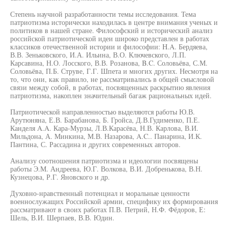
Степень научной разработанности темы исследования. Тема
патриотизма исторически находилась в центре внимания ученых и
политиков в нашей стране. Философский и исторический анализ
российской патриотической идеи широко представлен в работах
классиков отечественной истории и философии: H.A. Бердяева,
В.В. Зеньковского, И.А. Ильина, В.О. Ключевского, Л.П.
Карсавина, Н.О. Лосского, В.В. Розанова, B.C. Соловьёва, С.М.
Соловьёва, П.Б. Струве, Г.Г. Шпета и многих других. Несмотря на
то, что они, как правило, не рассматривались в общей смысловой
связи между собой, в работах, посвященных раскрытию явления
патриотизма, накоплен значительный багаж рациональных идей.
Патриотической направленностью выделяются работы Ю.В.
Арутюняна, Е.В. Барабанова, Б. Гройса, Д.В.Гудименко, П.Е.
Канделя A.A. Кара-Мурзы, Л.В.Карасёва, Н.В. Карлова, В.И.
Мильдона, А. Минкина, М.В. Назарова, A.C.. Панарина, И.К.
Пантина, С. Рассадина и других современных авторов.
Анализу соотношения патриотизма и идеологии посвящены
работы Э.М. Андреева, Ю.Г. Волкова, В.И. Добренькова, В.Н.
Кузнецова, Р.Г. Яновского и др.
Духовно-нравственный потенциал и моральные ценности
военнослужащих Российской армии, специфику их формирования
рассматривают в своих работах П.В. Петрий, Н.Ф. Фёдоров, Е:
Шель, В.И. Шерпаев, В.В. Юдин.