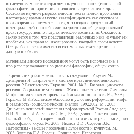
исследуются многими отраслями научного знания (социальной
философией, историей, политологией, социологией и др.).
Состояние научной разработанности поставленной проблемы к
настоящему времени можно квалифицировать как сложное и
противоречивое, несмотря на то, что создан определенный
потенциал идей по проблемам патриотизма, общенациональной
идеи, государственно-патриотического воспитания. Сложность
заключается в том, что представители различных наук изучают эти
проблемы, как правило, изолированно, каждый в своем аспекте.
Отсюда большое количество всевозможных точек зрения на
данную проблему.
Материалы данного исследования могут быть использованы в
процессе преподавания социальной философии, общей социо-
1 Среди этих работ можно назвать следующие: Акулич М.,
Дмитриева И. Патриотизм в системе нравственных ценностей
россиян // Безопасность Евразии. 2004. № 2.; Базовые i(енности
россиян. Социальные установки. Жизненные стратегии. Символы.
Мифы: по материалам проекта «Томская инициатива». М., 2003;
Горшков М.К Российское общество в условиях реформации: мифы
и реальность (социологический анализ). 19922002. М., 2003;
Динамика ценностей населения реформируемой России / под ред.
Н.И. Лапина, Л.А. Беляевой. М., 1996; Духовный потенциал
Великой Победы и современный патриотизм: материалы заседания
философского клуба. М, 2003; Иванов В.И., Сергеев В.К.
Патриотизм - высшее проявление духовности и культуры. М.,
2002; Зюганов Г.А. Россия - Родина моя. Идеология