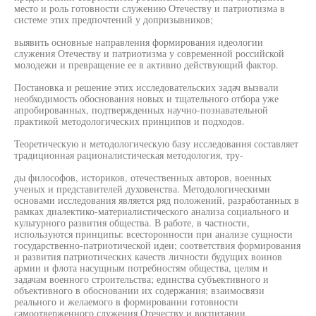
место и роль готовности служению Отечеству и патриотизма в
системе этих предпочтений у допризывников;
выявить основные направления формирования идеологии
служения Отечеству и патриотизма у современной российской
молодежи и превращение ее в активно действующий фактор.
Постановка и решение этих исследовательских задач вызвали
необходимость обоснования новых и тщательного отбора уже
апробированных, подтвержденных научно-познавательной
практикой методологических принципов и подходов.
Теоретическую и методологическую базу исследования составляет
традиционная рационалистическая методология, тру-
ды философов, историков, отечественных авторов, военных
ученых и представителей духовенства. Методологическими
основами исследования является ряд положений, разработанных в
рамках диалектико-материалистического анализа социального и
культурного развития общества. В работе, в частности,
используются принципы: всесторонности при анализе сущности
государственно-патриотической идеи; соответствия формирования
и развития патриотических качеств личности будущих воинов
армии и флота насущным потребностям общества, целям и
задачам военного строительства; единства субъективного и
объективного в обосновании их содержания; взаимосвязи
реального и желаемого в формировании готовности
самоотверженного служения Отечеству и воспитании