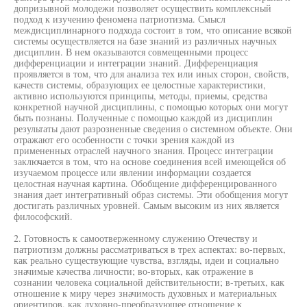
допризывной молодежи позволяет осуществить комплексный
подход к изучению феномена патриотизма. Смысл
междисциплинарного подхода состоит в том, что описание всякой
системы осуществляется на базе знаний из различных научных
дисциплин. В нем оказываются совмещенными процесс
дифференциации и интеграции знаний. Дифференциация
проявляется в том, что для анализа тех или иных сторон, свойств,
качеств системы, образующих ее целостные характеристики,
активно используются принципы, методы, приемы, средства
конкретной научной дисциплины, с помощью которых они могут
быть познаны. Полученные с помощью каждой из дисциплин
результаты дают разрозненные сведения о системном объекте. Они
отражают его особенности с точки зрения каждой из
примененных отраслей научного знания. Процесс интеграции
заключается в том, что на основе соединения всей имеющейся об
изучаемом процессе или явлении информации создается
целостная научная картина. Обобщение дифференцированного
знания дает интегративный образ системы. Эти обобщения могут
достигать различных уровней. Самым высоким из них является
философский.
2. Готовность к самоотверженному служению Отечеству и
патриотизм должны рассматриваться в трех аспектах: во-первых,
как реально существующие чувства, взгляды, идеи и социально
значимые качества личности; во-вторых, как отражение в
сознании человека социальной действительности; в-третьих, как
отношение к миру через значимость духовных и материальных
ориентиров, как духовно-преобразующее отношение к