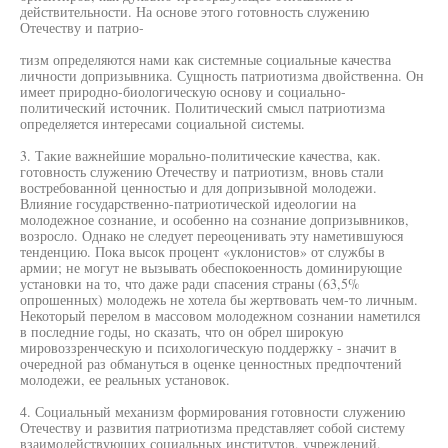
действительности. На основе этого готовность служению
Отечеству и патрио-
тизм определяются нами как системные социальные качества
личности допризывника. Сущность патриотизма двойственна. Он
имеет природно-биологическую основу и социально-
политический источник. Политический смысл патриотизма
определяется интересами социальной системы.
3. Такие важнейшие морально-политические качества, как.
готовность служению Отечеству и патриотизм, вновь стали
востребованной ценностью и для допризывной молодежи.
Влияние государственно-патриотической идеологии на
молодежное сознание, и особенно на сознание допризывников,
возросло. Однако не следует переоценивать эту наметившуюся
тенденцию. Пока высок процент «уклонистов» от службы в
армии; не могут не вызывать обеспокоенность доминирующие
установки на то, что даже ради спасения страны (63,5%
опрошенных) молодежь не хотела бы жертвовать чем-то личным.
Некоторый перелом в массовом молодежном сознании наметился
в последние годы, но сказать, что он обрел широкую
мировоззренческую и психологическую поддержку - значит в
очередной раз обмануться в оценке ценностных предпочтений
молодежи, ее реальных установок.
4. Социальный механизм формирования готовности служению
Отечеству и развития патриотизма представляет собой систему
взаимодействующих социальных институтов, учреждений,