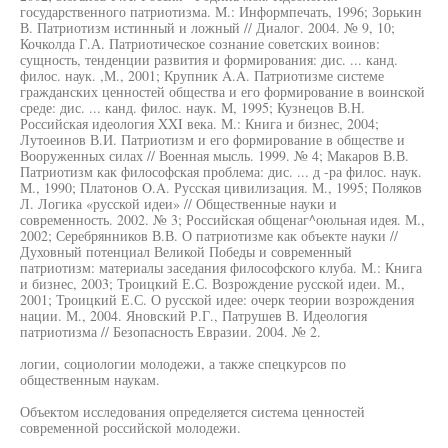
государственного патриотизма. М.: Информпечать, 1996; Зорькин
В. Патриотизм истинный и ложный // Диалог. 2004. № 9, 10;
Кочколда Г.А. Патриотическое сознание советских воинов:
сущность, тенденции развития и формирования: дис. ... канд.
филос. наук. ,М., 2001; Крупник A.A. Патриотизме системе
гражданских ценностей общества и его формирование в воинской
среде: дис. ... канд. филос. наук. М, 1995; Кузнецов В.Н.
Российская идеология XXI века. М.: Книга и бизнес, 2004;
Лутоеинов В.И. Патриотизм и его формирование в обществе и
Вооруженных силах // Военная мысль. 1999. № 4; Макаров В.В.
Патриотизм как философская проблема: дис. ... д -ра филос. наук.
М., 1990; Платонов O.A. Русская цивилизация. М., 1995; Поляков
Л. Логика «русской идеи» // Общественные науки и
современность. 2002. № 3; Российская общенаг^оюльная идея. М.,
2002; Серебрянников В.В. О патриотизме как объекте науки //
Духовный потенциал Великой Победы и современный
патриотизм: материалы заседания философского клуба. М.: Книга
и бизнес, 2003; Троицкий Е.С. Возрождение русской идеи. М.,
2001; Троицкий Е.С. О русской идее: очерк теории возрождения
нации. М., 2004. Яновский Р.Г., Патрушев В. Идеология
патриотизма // Безопасность Евразии. 2004. № 2.
логии, социологии молодежи, а также спецкурсов по
общественным наукам.
Объектом исследования определяется система ценностей
современной российской молодежи.