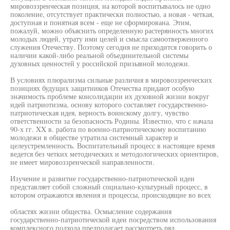
мировоззренческая позиция, на которой воспитывалось не одно
поколение, отсутствует практически полностью, а новая - четкая,
доступная и понятная всем - еще не сформирована. Этим,
пожалуй, можно объяснить определенную растерянность многих
молодых людей, утрату ими целей и смысла самоотверженного
служения Отечеству. Поэтому сегодня не приходится говорить о
наличии какой-либо реальной объединительной системы
духовных ценностей у российской призывной молодежи.
В условиях плюрализма сильные различия в мировоззренческих
позициях будущих защитников Отечества придают особую
значимость проблеме консолидации их духовной жизни вокруг
идей патриотизма, основу которого составляет государственно-
патриотическая идея, верность воинскому долгу, чувство
ответственности за безопасность Родины. Известно, что с начала
90-х гг. XX в. работа по военно-патриотическому воспитанию
молодежи в обществе утратила системный характер и
целеустремленность. Воспитательный процесс в настоящее время
ведется без четких методических и методологических ориентиров,
не имеет мировоззренческой направленности.
Изучение и развитие государственно-патриотической идеи
представляет собой сложный социально-культурный процесс, в
котором отражаются явления и процессы, происходящие во всех
областях жизни общества. Осмысление содержания
государственно-патриотической идеи посредством использования
комплексного подхода предполагает рассмотреть ряд