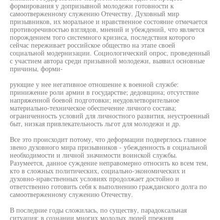
формирования у допризывной молодежи готовности к
самоотверженному служению Отечеству. Духовный мир
призывников, их моральное и нравственное состояние отмечается
противоречивостью взглядов, мнений и убеждений, что является
порождением того системного кризиса, последствия которого
сейчас переживает российское общество на этапе своей
социальной модернизации. Социологический опрос, проведенный
с участием автора среди призывной молодежи, выявил основные
причины, форми-
рующие у нее негативное отношение к военной службе:
принижение роли армии в государстве; дедовщина; отсутствие
напряженной боевой подготовки; неудовлетворительное
материально-техническое обеспечение личного состава;
ограниченность условий для личностного развития, неустроенный
быт, низкая привлекательность льгот для молодежи и др.
Все это происходит потому, что деформации подверглось главное
звено духовного мира призывников - убежденность в социальной
необходимости и личной значимости воинской службы.
Разумеется, данное суждение неправомерно относить ко всем тем,
кто в сложных политических, социально-экономических и
духовно-нравственных условиях продолжает достойно и
ответственно готовить себя к выполнению гражданского долга по
самоотверженному служению Отечеству.
В последние годы сложилась, по существу, парадоксальная
ситуация: в сознании многих молодых людей прежняя