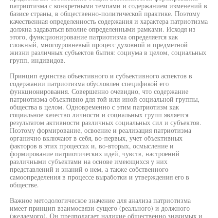
патриотизма с конкретными темпами и содержанием изменений в
базисе страны, в общественно-политической практике. Поэтому
качественная определенность содержания и характера патриотизма
должна задаваться вполне определенными рамками. Исходя из
этого, функционирование патриотизма определяется как
сложный, многоуровневый процесс духовной и предметной
жизни различных субъектов бытия: социума в целом, социальных
групп, индивидов.
Принцип единства объективного и субъективного аспектов в
содержании патриотизма обусловлен спецификой его
функционирования. Совершенно очевидно, что содержание
патриотизма объективно для той или иной социальной группы,
общества в целом. Одновременно с этим патриотизм как
социальное качество личности и социальных групп является
результатом активности различных социальных сил и субъектов.
Поэтому формирование, освоение и реализация патриотизма
органично включают в себя, во-первых, учет объективных
факторов в этих процессах и, во-вторых, осмысление и
формирование патриотических идей, чувств, настроений
различными субъектами на основе имеющихся у них
представлений и знаний о нем, а также собственного
самоопределения в процессе выработки и утверждения его в
обществе.
Важное методологическое значение для анализа патриотизма
имеет принцип взаимосвязи сущего (реального) и должного
(желаемого). Он предполагает наличие общественно значимых и