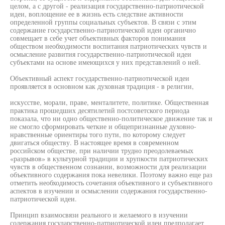
целом, а с другой - реализация государственно-патриотической
идеи, воплощение ее в жизнь есть следствие активности
определенной группы социальных субъектов. В связи с этим
содержание государственно-патриотической идеи органично
совмещает в себе учет объективных факторов понимания
обществом необходимости воспитания патриотических чувств и
осмысление развития государственно-патриотической идеи
субъектами на основе имеющихся у них представлений о ней.
Объективный аспект государственно-патриотической идеи
проявляется в основном как духовная традиция - в религии,
искусстве, морали, праве, менталитете, политике. Общественная
практика прошедших десятилетий постсоветского периода
показала, что ни одно общественно-политическое движение так и
не смогло сформировать четкие и общепризнанные духовно-
нравственные ориентиры того пути, по которому следует
двигаться обществу. В настоящее время в современном
российском обществе, при наличии трудно преодолеваемых
«разрывов» в культурной традиции и хрупкости патриотических
чувств в общественном сознании, возможности для реализации
объективного содержания пока невелики. Поэтому важно еще раз
отметить необходимость сочетания объективного и субъективного
аспектов в изучении и осмыслении содержания государственно-
патриотической идеи.
Принцип взаимосвязи реального и желаемого в изучении
содержания государственно-патриотической идеи предполагает