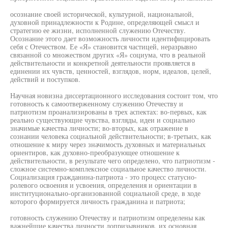
осознание своей исторической, культурной, национальной,
духовной принадлежности к Родине, определяющей смысл и
стратегию ее жизни, исполненной служению Отечеству.
Осознание этого дает возможность личности идентифицировать
себя с Отечеством. Ее «Я» становится частицей, неразрывно
связанной со множеством других «Я» социума, что в реальной
действительности и конкретной деятельности проявляется в
единении их чувств, ценностей, взглядов, норм, идеалов, целей,
действий и поступков.
Научная новизна диссертационного исследования состоит том, что
готовность к самоотверженному служению Отечеству и
патриотизм проанализированы в трех аспектах: во-первых, как
реально существующие чувства, взгляды, идеи и социально
значимые качества личности; во-вторых, как отражение в
сознании человека социальной действительности; в-третьих, как
отношение к миру через значимость духовных и материальных
ориентиров, как духовно-преобразующее отношение к
действительности, в результате чего определено, что патриотизм -
сложное системно-комплексное социальное качество личности.
Социализация гражданина-патриота - это процесс статусно-
ролевого освоения и усвоения, определения и ориентации в
институционально-организованной социальной среде, в ходе
которого формируется личность гражданина и патриота;
готовность служению Отечеству и патриотизм определены как
важнейшие качества личности допризывников, их основная