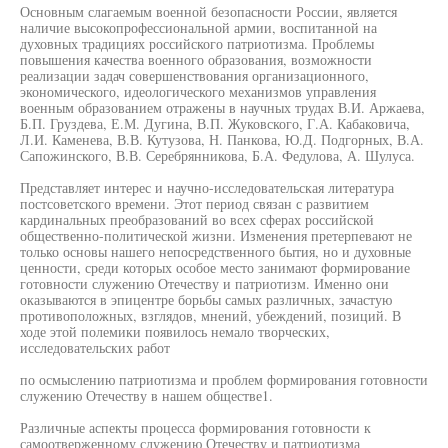
Основным слагаемым военной безопасности России, является
наличие высокопрофессиональной армии, воспитанной на
духовных традициях российского патриотизма. Проблемы
повышения качества военного образования, возможности
реализации задач совершенствования организационного,
экономического, идеологического механизмов управления
военным образованием отражены в научных трудах В.И. Аржаева,
Б.П. Груздева, Е.М. Дугина, В.П. Жуковского, Г.А. Кабаковича,
Л.И. Каменева, В.В. Кутузова, Н. Панкова, Ю.Д. Подгорных, В.А.
Сапожинского, В.В. Серебрянникова, Б.А. Федулова, А. Шулуса.
Представляет интерес и научно-исследовательская литература
постсоветского времени. Этот период связан с развитием
кардинальных преобразований во всех сферах российской
общественно-политической жизни. Изменения претерпевают не
только основы нашего непосредственного бытия, но и духовные
ценности, среди которых особое место занимают формирование
готовности служению Отечеству и патриотизм. Именно они
оказываются в эпицентре борьбы самых различных, зачастую
противоположных, взглядов, мнений, убеждений, позиций. В
ходе этой полемики появилось немало творческих,
исследовательских работ
по осмыслению патриотизма и проблем формирования готовности
служению Отечеству в нашем обществе1.
Различные аспекты процесса формирования готовности к
самоотверженному служению Отечеству и патриотизма