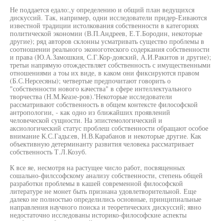
Не поддается едало:,у определению и общий план ведущихся
дискуссий. Так, например, одни исследователи придер-Еиваются
известной традиции истолкования собственности в категориях
политической экономии (В.П.Андреев, Е.Т.Бородин, некоторые
другие); ряд авторов склонны усматривать существо проблемы в
соотношении реального эконоготеского содеркания собственности
и права (Ю.А.Замошкия, С.Г.Кор-дояский, А.И.Ракитов и другие);
третьи напрямую отождествляет собственность с имущественными
отношениями а тоы их виде, в каком они фиксируются правом
(Б.С.Нерсесяны); четвертые предпочитают говорить о
"собственности нового качества" в сфере интеллектуального
творчества (Н.М.Кеазе-ров).'Некоторые исследователи
рассматривают собственность в общем контексте философской
антропологии, - как одно из ближайших проявлений
человеческой сущности. На эпистемологический и
аксиологический статус проблеш собственности обращают особое
внимание К.С.Гады:ев, Н.В.Карабанов и некоторые другие. Как
объективную детерминанту развития человека рассматривает
собственность Т.Л.Козуб.
К все яе, несмотря на растущее число работ, посвященных
сошально-филссофскому анализу собственности, степень общей
разработки проблемы в кашей современной философской
литературе не монет быть признана удовлетворительной. Еще
далеко не полностью определились основные, принципиальные
направления научного поиска и теоретических дискуссий; явно
недостаточно исследованы историко-философские аспекты