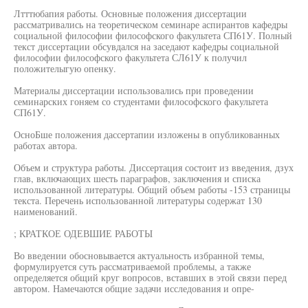
Лтттюбапия работы. Основные положения диссертации
рассматривались на теоретическом семинаре аспирантов кафедры
социальной философии философского факультета СП61У. Полный
текст диссертации обсувдался на заседают кафедры социальной
философии философского факультета СЛ61У к получил
положителыгую опенку.
Материалы диссертации использовались при проведении
семинарских гоняем со студентами философского факультета
СП61У.
ОсноБше положения дассертапии изложены в опубликованных
работах автора.
Объем и структура работы. Диссертация состоит из введения, дзух
глав, включающих шесть параграфов, заключения и списка
использованной литературы. Общий объем работы -153 страницы
текста. Перечень использованной литературы содержат 130
наименований.
; КРАТКОЕ ОДЕВШИЕ РАБОТЫ
Во введении обосновывается актуальность избранной темы,
формулируется суть рассматриваемой проблемы, а также
определяется общий круг вопросов, вставших в этой связи перед
автором. Намечаются общие задачи исследования и опре-