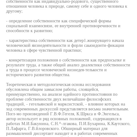
собственности как индавидуально-родового, существенного
отношения человека к природе, самому себе и одного человека к
другому;
- определение собственности как специфической формы
социальной взаимосвязи, ее внутренней противоречивости и
способности к развитию;
- характеристика собственности как детер1.жнирувщего начала
человеческой яизнедеятельности и форли саыоидонти-фикации
человека в сфере чувственной практики;
- конкретизация положения о собственности как предпосылке и
результате труда, а также общий анализ диалектики собственности
а труда в процессе человеческой низнедея-телькости и
исторического развития общестиа.
Теоретическая и методологическая основа исследования
обусловлена общим замыслом работы, слоящейся,
преимущественно, на анализе идейного противостояния по
проблеме собственности двух величайшие философских
традиций, - гегельянской и марксистской, - влияние которых на
ход современных дискуссий представляется весьма значительным.
Погл-мо произведений Г.В.Ф.Гегеля, К.Шркса и Ф.Энгельса,
автор использует и ряд основных положений, содернащяхся в
работах М.И.Бакунина, С.Н.^-лгакова, П.И.Бухарина, К.Каутского,
П.Лафарга, Г.В.йлоровского. Обширный материал для
размышлений диссертант находит и в работах современных