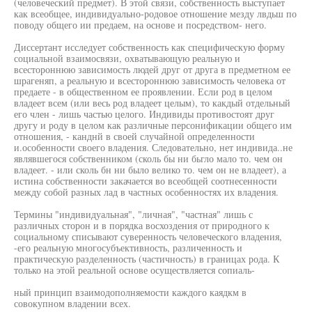
(человеческий предмет). В этой связи, собственность выступает
как всеобщее, индивидуально-родовое отношение мезду лвдьш по
поводу общего ии предаем, на основе и посредством- него.
Диссертант исследует собственность как специфическую форму
социальной взаимосвязи, охватывающую реальную и
всестороннюю зависимость людей друг от друга в предметном ее
шрагеняп, а реальную и всестороннюю зависимость человека от
предаете - в общественном ее проявлении. Если род в целом
владеет всем (или весь род владеет целым), то какдый отдельный
его член - лишь частью целого. Индивиды противостоят друг
другу и роду в целом как различные персонификации общего им
отношения, - канднй в своей случайной определенности
и.особенности своего владения. Следовательно, нет индивида..не
являвшегося собственником (сколь бы ни бьгло мало то. чем он
владеет. - или сколь бн ни было велико то. чем он не владеет), а
истина собственности закачается во всеобщей соотнесенности
между собой разных лад в частных особенностях их владения.
Термины "индивидуальная", "личная", "частная" лишь с
различных сторон и в порядка восхоздения от природного к
социальному списывают суверенность человеческого владения,
-его реальную многосубъективность, различенность и
практическую разделенность (частичность) в границах рода. К
только на этой реальной основе осуществляется сопиаль-
ный принцип взаимодополняемости каждого каядкм в
совокупном владении всех.