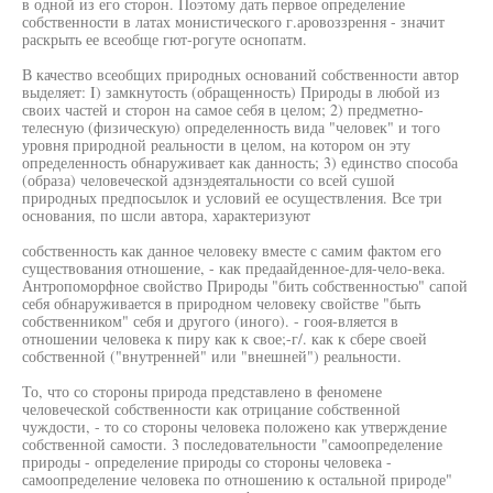
в одной из его сторон. Поэтому дать первое определение
собственности в латах монистического г.аровоззрення - значит
раскрыть ее всеобще гют-рогуте оснопатм.
В качество всеобщих природных оснований собственности автор
выделяет: I) замкнутость (обращенность) Природы в любой из
своих частей и сторон на самое себя в целом; 2) предметно-
телесную (физическую) определенность вида "человек" и того
уровня природной реальности в целом, на котором он эту
определенность обнаруживает как данность; 3) единство способа
(образа) человеческой адзнэдеятальности со всей сушой
природных предпосылок и условий ее осуществления. Все три
основания, по шсли автора, характеризуют
собственность как данное человеку вместе с самим фактом его
существования отношение, - как предаайденное-для-чело-века.
Антропоморфное свойство Природы "бить собственностью" сапой
себя обнаруживается в природном человеку свойстве "быть
собственником" себя и другого (иного). - гооя-вляется в
отношении человека к пиру как к свое;-г/. как к сбере своей
собственной ("внутренней" или "внешней") реальности.
То, что со стороны природа представлено в феномене
человеческой собственности как отрицание собственной
чуждости, - то со стороны человека положено как утверждение
собственной самости. 3 последовательности "самоопределение
природы - определение природы со стороны человека -
самоопределение человека по отношению к остальной природе"