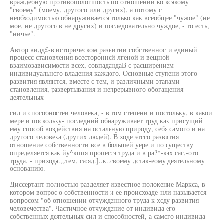
враждебную противопологшость по отношении ко всякому
"своему" (моему, другого или других), а потому с
необходимостью обнаруживается только как всеобщее "чужое" (не
мое, не другого в не других) и последовательно чуждое, - то есть,
"ничье".
Автор видд£-в историческом развитии собственности единый
процесс становления всесторонней лгеной и вещной
взаимозависимости всех, совпадандаВ с расширением
индивидуального владения каждого. Основные ступени этого
развития являются, вместе с тем, и различными этапами
становления, развертывания и непрерывного обогащения
деятельных
сил и способностей человека, - в том степени и постольку, в какой
мере и поскольку- последний обнаруживает труд как присущий
ему способ воздействия на остальную природу, себя самого и на
другого человека (других людей). В ходе этсго развития
отношение собственности все в большей уере и по существу
определяется как йу^кппя пропессэ труда и в ра?*-ках саг,-ото
труда. - приходя.,„тем, са:яд.]..к..своему дстак-еому деятельному
основанию.
Диссертант полностью разделяет известное полокение Маркса, в
котором вопрос о собственности и ее происхоаде-нли называется
вопросом "об отношении отчужденного труда к хсду развития
человечества". Частичное отчуждение от индивида его
собственных деятельных сил и способностей, а самого индивида -