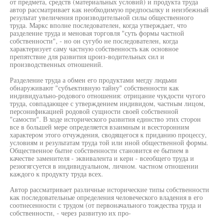
от предмета, средств (материальных условий) и продукта труда
автор рассматривает как необходимую предпосылку и неизбежный
результат увеличения производительной силы общественного
труда. Маркс вполне последователен, когда утверждает, что
разделение труда и меновая торговля "суть формы частной
собственности", - но он сугубо не последователен, когда
характеризует саму частную собственность как основное
препятствие для развития цроиз-водительных сил и
производственных отношений.
Разделение труда а обмен его продуктами мегду людьми
обнаруживают "субъективную тайну" собственности как
индивидуально-родового отношения: отрицание чукдости чугого
труда, совпадающее с утверждением индивидом, частным лицом,
персонификацией родовой сущности своей собственной
"самости". В ходе исторического развития единство этих сторон
все в большей мере определяется взаимным и всесторонним
характером этого отчуждения, сводящегося к приданию процессу,
условиям и результатам труда той или иной общественной формы.
Общественное бытие собственности становится ее бытием в
качестве заменителя - эквивалента и керн - всеобщего труда и
резюгягсуется в индивидуальном, личном. частном отношении
каждого к продукту труда всех.
Автор рассматривает различные исторические типы собственности
как последовательные определения человеческого владения в его
соотнесенности с трудом (от первоначального тождества труда и
собственности, - через развитую их про-