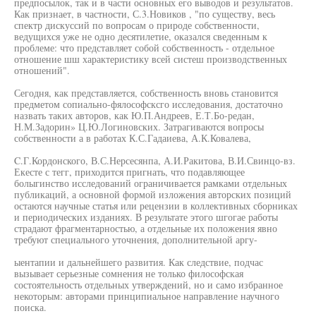
предпосылок, так и в части основных его выводов и результатов.
Как признает, в частности, С.3.Новиков , "по существу, весь
спектр дискуссий по вопросам о природе собственности,
ведущихся уже не одно десятилетие, оказался сведенным к
проблеме: что представляет собой собственность - отдельное
отношение шш характеристику всей систеш производственных
отношений".
Сегодня, как представляется, собственность вновь становится
предметом сопиально-фялософсксго исследования, достаточно
назвать таких авторов, как Ю.П.Андреев, Е.Т.Бо-редан,
Н.М.Задорин» Ц.Ю.Логиновских. Затрагиваются вопросы
собственности а в работах К.С.Гадаиева, А.К.Ковалева,
C.Г.Кордонского, В.С.Нерсесянпа, А.И.Ракитова, В.И.Свинцо-вз.
Екесте с тегг, приходится пригнать, что подавляющее
болыгинство исследований ограничивается рамками отдельных
публикаций, а основной формой изложения авторских позиций
остаются научные статья или рецензии в коллективных сборниках
и периодических изданиях. В результате этого шгогае работы
страдают фрагментарностью, а отдельные их положения явно
требуют специального уточнения, дополнительной аргу-
ыентапии и дальнейшего развития. Как следствие, подчас
вызывает серьезные сомнения не только философская
состоятельность отдельных утверждений, но и само избранное
некоторым: авторами принципиальное направление научного
поиска.