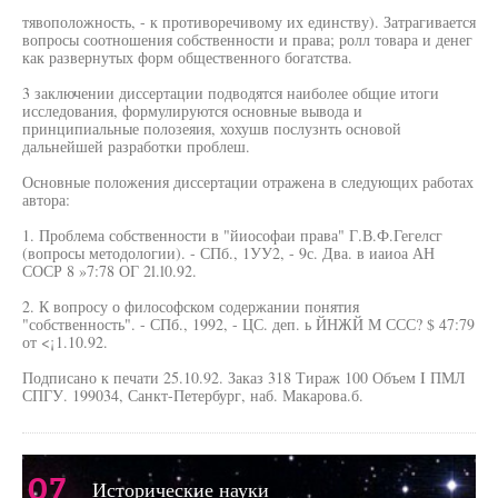
тявоположность, - к противоречивому их единству). Затрагивается
вопросы соотношения собственности и права; ролл товара и денег
как развернутых форм общественного богатства.
3 заключении диссертации подводятся наиболее общие итоги
исследования, формулируются основные вывода и
принципиальные полозеяия, хохушв послузнть основой
дальнейшей разработки проблеш.
Основные положения диссертации отражена в следующих работах
автора:
1. Проблема собственности в "йиософаи права" Г.В.Ф.Гегелсг
(вопросы методологии). - СПб., 1УУ2, - 9с. Два. в иаиоа АН
СОСР 8 »7:78 ОГ 2l.l0.92.
2. К вопросу о философском содержании понятия
"собственность". - СПб., 1992, - ЦС. деп. ь ЙНЖЙ М ССС? $ 47:79
от <¡1.10.92.
Подписано к печати 25.10.92. Заказ 318 Тираж 100 Объем I ПМЛ
СПГУ. 199034, Санкт-Петербург, наб. Макарова.б.
07
Исторические науки