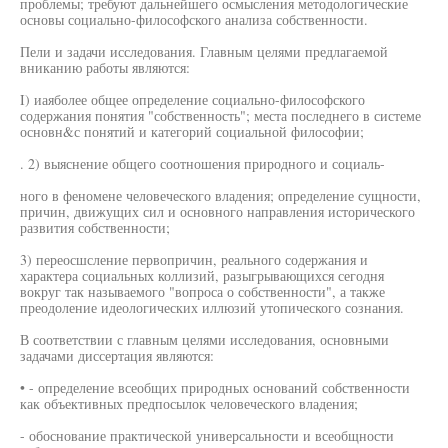
проблемы; требуют дальнейшего осмысления методологические
основы социально-философского анализа собственности.
Пели и задачи исследования. Главным целями предлагаемой
вниканию работы являются:
I) иаяболее общее определение социально-философского
содержания понятия "собственность"; места последнего в системе
основн&с понятий и категорий социальной философии;
. 2) выяснение общего соотношения природного и социаль-
ного в феномене человеческого владения; определение сущности,
причин, движущих сил и основного направления исторического
развития собственности;
3) переосшсление первопричин, реального содержания и
характера социальных коллизий, разыгрывающихся сегодня
вокруг так называемого "вопроса о собственности", а также
преодоление идеологических иллюзий утопического сознания.
В соответствии с главным целями исследования, основными
задачами диссертация являются:
• - определение всеобщих природных оснований собственности
как объективных предпосылок человеческого владения;
- обоснование практической универсальности и всеобщности