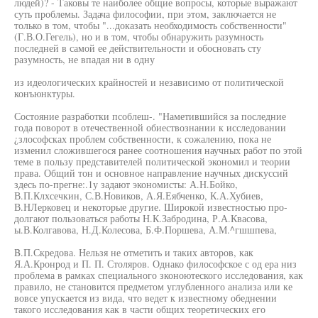
людей)? - Таковы те наиболее общие вопросы, которые выражают
суть проблемы. Задача философии, при этом, заключается не
только в том, чтобы "...доказать необходимость собственности"
(Г.В.О.Гегель), но и в том, чтобы обнаружить разумность
последней в самой ее действительности и обосновать сту
разумность, не впадая ни в одну
из идеологических крайностей и независимо от политической
конъюнктуры.
Состояние разработки псоблеш-. "Наметившийся за последние
года поворот в отечественной обиествознании к исследовании
¿злософсках проблем собственности, к сожалению, пока не
изменил сложившегося ранее соотношения научных работ по этой
теме в пользу представителей политической экономил и теории
права. Общий тон и основное направление научных дискуссий
здесь по-прегне:.1у задают экономисты: А.Н.Бойко,
В.П.Клхсечкин, С.В.Новиков, А.Я.Еябченко, К.А.Хубиев,
В.НЛерковец и некоторые другие. Широкой известностью про-
долгают пользоваться работы Н.К.Забродина, Р.А.Квасова,
ы.В.Колгавова, Н.Д.Колесова, Б.Ф.Поршева, А.М.^гшшпева,
B.П.Скредова. Нельзя не отметить и таких авторов, как
Я.А.Кронрод и П. П. Столяров. Однако философское с од ера низ
проблема в рамках специального зконоютеского исследования, как
правило, не становится предметом углубленного анализа или ке
вовсе упускается из вида, что ведет к известному обеднении
такого исследования как в части общих теоретических его