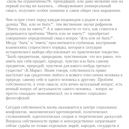
-сколь бы ограниченны?®, преходящий, или даже мелкими они на
первый взгляд ни казались, - обнаруживают универсальный
смысл, получают особое значение и самое общее свое выражение.
Чем острее стоит перед каждая индивидом а родом в целом
далеша "Вш. или не быть?", тем явственнее звучьт рефреном
"Иметь или не иметь?" А в зависимости от того, как ставится и
разрешается проблема "Иметь или не иметь?" -приобретает
совершенно определенный смысл вопрос "&ть или не быть?".
Мезду "быть" и "иметь" прослеетвается глубинная, внутренняя
взаимосвязь сущностного порядка, которая в ситуации
исторического выбора обусловливает их практическое товдество.
"БытЬ предметным, природным, чувственным -это все равно, что
иметь вне себя предает, природу, чувство ила быть самому
предметом, природой, чувством для какого-нибудь третьего
существа" (К.Марко). Иначе говоря, собственность прямо
выступает как средоточие любого и всякого отно-пения человека к
природе, самому себе и одного человека к другому. Проблем
собственности, в этом смысле, есть вечно актуальный вопрос; есть
вечный вопрос об актуальности самого человека, - вопрос не
просто сошадьно-экономяческаЗ, но и именно социально-
философский.
Сегодня собственность вновь оказывается в центре социальных
конфликтов, экономических'цротиворечий, политических
столкновений, идеологических споров и теоретические даскуссий.
Вопросы собственности прямо и непосредственно затрагивают
сейчас судьбы не только отдельных людей, народов, государств и