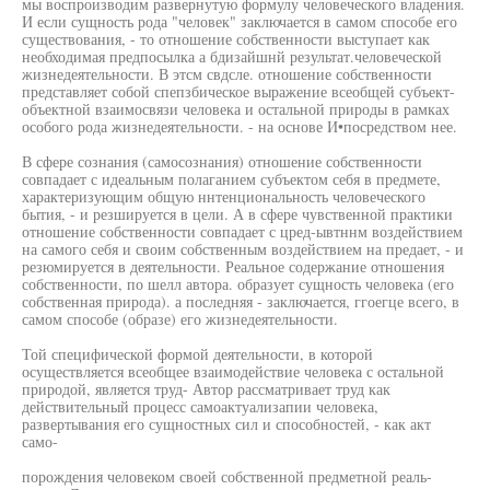
мы воспроизводим развернутую формулу человеческого владения.
И если сущность рода "человек" заключается в самом способе его
существования, - то отношение собственности выступает как
необходимая предпосылка а бдизайшнй результат.человеческой
жизнедеятельности. В этсм свдсле. отношение собственности
представляет собой спепзбическое выражение всеобщей субъект-
объектной взаимосвязи человека и остальной природы в рамках
особого рода жизнедеятельности. - на основе И•посредством нее.
В сфере сознания (самосознания) отношение собственности
совпадает с идеальным полаганием субъектом себя в предмете,
характеризующим общую ннтенциональность человеческого
бытия, - и резшируется в цели. А в сфере чувственной практики
отношение собственности совпадает с цред-ывтннм воздействием
на самого себя и своим собственным воздействием на предает, - и
резюмируется в деятельности. Реальное содержание отношения
собственности, по шелл автора. образует сущность человека (его
собственная природа). а последняя - заключается, ггоегце всего, в
самом способе (образе) его жизнедеятельности.
Той специфической формой деятельности, в которой
осуществляется всеобщее взаимодействие человека с остальной
природой, является труд- Автор рассматривает труд как
действительный процесс самоактуализапии человека,
развертывания его сущностных сил и способностей, - как акт
само-
порождения человеком своей собственной предметной реаль-