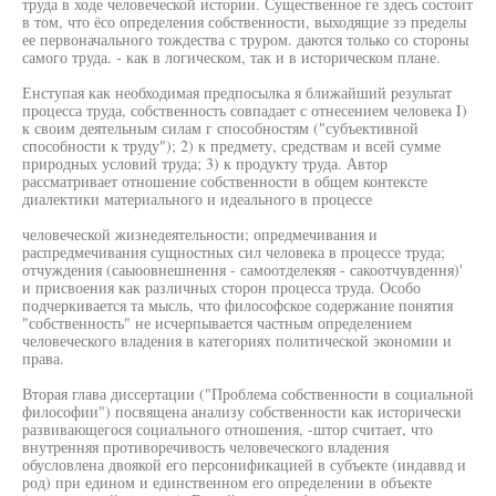
труда в ходе человеческой истории. Существенное ге здесь состоит
в том, что ёсо определения собственности, выходящие зэ пределы
ее первоначального тождества с труром. даются только со стороны
самого труда. - как в логическом, так и в историческом плане.
Енступая как необходимая предпосылка я ближайший результат
процесса труда, собственность совпадает с отнесением человека I)
к своим деятельным силам г способностям ("субъективной
способности к труду"); 2) к предмету, средствам и всей сумме
природных условий труда; 3) к продукту труда. Автор
рассматривает отношение собственности в общем контексте
диалектики материального и идеального в процессе
человеческой жизнедеятельности; опредмечивания и
распредмечивания сущностных сил человека в процессе труда;
отчуждения (саыоовнешнення - самоотделекяя - сакоотчувдення)'
и присвоения как различных сторон процесса труда. Особо
подчеркивается та мысль, что философское содержание понятия
"собственность" не исчерпывается частным определением
человеческого владения в категориях политической экономии и
права.
Вторая глава диссертации ("Проблема собственности в социальной
философии") посвящена анализу собственности как исторически
развивающегося социального отношения, -штор считает, что
внутренняя противоречивость человеческого владения
обусловлена двоякой его персонификацией в субъекте (индаввд и
род) при едином и единственном его определении в объекте