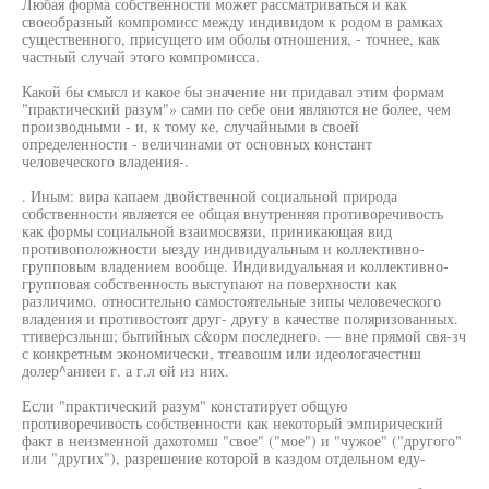
Любая форма собственности может рассматриваться и как
своеобразный компромисс между индивидом к родом в рамках
существенного, присущего им оболы отношения, - точнее, как
частный случай этого компромисса.
Какой бы смысл и какое бы значение ни придавал этим формам
"практический разум"» сами по себе они являются не более, чем
производными - и, к тому ке, случайными в своей
определенности - величинами от основных констант
человеческого владения-.
. Иным: вира капаем двойственной социальной природа
собственности является ее общая внутренняя противоречивость
как формы социальной взаимосвязи, приникающая вид
противоположности ыезду индивидуальным и коллективно-
групповым владением вообще. Индивидуальная и коллективно-
групповая собственность выступают на поверхности как
различимо. относительно самостоятельные зипы человеческого
владения и противостоят друг- другу в качестве поляризованных.
ттиверсзльнш; бытийных с&орм последнего. — вне прямой свя-зч
с конкретным экономически, тгеавошм или идеологачестнш
долер^аниеи г. а г.л ой из них.
Если "практический разум" констатирует общую
противоречивость собственности как некоторый эмпирический
факт в неизменной дахотомш "свое" ("мое") и "чужое" ("другого"
или "других"), разрешение которой в каздом отдельном еду-