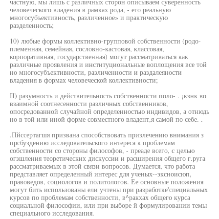
частную, мы лишь с различных сторон описываем суверенность
человеческого владения в рамках рода, - его реальную
многосубъективность, различенное» и практическую
разделенность;
10) любые формы коллективно-групповой собственности (родо-
племенная, семейная, сословно-кастовая, классовая,
корпоративная, государственная) могут рассматриваться как
различные проявления и институциональные воплощения все той
но многосубъективности, различенности и раздалеяности
владения в формах человеческой коллективности;
II) разумность и действительность собственности поло- . ¡кзнк во
взаимной соотнесенности различных собственников,
опосредованной случайной определенностью индивидов, а отнюдь
но в той или иной форме совместного владент,я самой по себе. . -
.Пйссертагшя призвана способствовать призлечению внимания з
прсбуздению исследовательского интереса к проблемам
собственности со стороны философов, - преаде всего, с целью
огзшления теоретических дискуссии и расширения общего г.руга
рассматриваемых в этой связи вопросов. Думается, что работа
представляет определенный интерес для ученых--эксноисюп,
правоведов, социологов и политологов. Ее основные положения
могут бить использованы ели учтены при разработке'специальных
курсов по проблемам собственности, в^ракхах общего курса
социальной философии, или при выборе й формулировании темы
специального исследования.