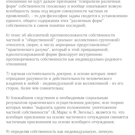
отношении не идут далызе признания "плюрализм различных
форм" собственности (поскольку и вообще охватывают всякую
всеобщность лишь под видом совокупности частных ее
проявлений), - то для философии задача сводится к установлению
единого, общего содержания этих "различных форм"
собственности в самом понятии последней;
6) тезис об абсолютной противоположности собственности
частной и "общественной" (реально: коллективно-групповой)
относится, скорее, к числу априорных предустановлена!!
"практического разума", который в этой превращенной,
идеологизированной форме фиксирует внутреннюю
противоречивость собственности как индивидуально-родового
отношения;
7) научная состоятельность доктрин, в основе которых леяит
отрицание разумности и действительности человеческого
владения в любой - индивидуальной или коллективной - из его
сторон, более чем сомнительна;
8) ближайшим следствием и необходимым социальным
результатом практического осуществления доктрин, всю теорию
которых мояно "выразить одним положением: уничтожение
частной собственности" (К.Маркс и Ф.Энгельс), является то, что
всеобщее присвоение на основе частичного отчуждения сменяется
частичным присвоением на основе всеобщего отчуждения;
9) определяя собственность как индивидуальную, личную,