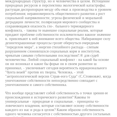
международных структур, но и человечества в целом. Истощение
природных ресурсов и перспектива экологической катастрофы;
растущая диспропорция мезду объ-емаг.к производства и уровнем
потребления; неравномерность общественного развития а рост
социальной напряженности; угроза физической и моральной
деградации личности; поляризация мирового сообщества и
сохраняющаяся опасность гло-. бального термоядерного
конфликта, - таковы те нынешне социальные реалик, которые
придают проблеме собственности исключительно вакное значение
к. привлекают к ней внимание всего общества. Набирающие силу
дезинтехрашонные процессы грозят обернуться очередным
"переделом мира", а энергия стихийного распада - слепым
разрушением слонивпшхся социальных корм и институтов,
чреватым самыми губительными последствия?.® для судеб
человечества. Любой социальный конфликт - на какой бы основе
он ни возникал и какие бы форьи он в своем развитии ш
принимал, - увеличивает сегодня вероятность иррационального
"бунта веаей" против их творпа, Человзка, - этой
"антропологической версии Страв-еого Суда" (С.Стояновач), когда
уничтожение собственности непосредственно совпадает с
уничтожением и самого собственника.
Что вообще представляет собой собственность о точки зрения ее
происхождения и исторического развития? Каковы те
универсальные - природные и социальные, - принципы чэ-
ловеческого владения, которые составляют основу собственности
каждого из нас и рода в целом? Каким образом собственность
одного человека согласуется с собственностью другого (остальных