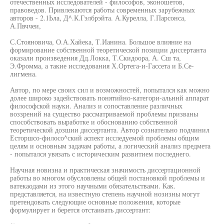
отечественных исследователей - философов, эконошетов,
правоведов. Привлекаются работы современных зарубежных
авторов - 2.1Ьла, Д^.К.Гэлбрэйта. А.Курелла, Г.Парсонса,
А.Пвччеи,
С.Стояновича, О.А.Хайека, Т.Ианина. Большое влияние на
формирование собственной теоретической позиции диссертанта
оказали произведения Дд.Локка, Т.Скидоора, А. Сш та,
Э.Фромма, а такие исследования Х.Ортега-и-Гассета и Б.Се-
лигмена.
Автор, по мере своих сил и возможностей, попытался как можно
долее широко задействовать понятийно-категори-альннй аппарат
философской науки. Анализ и сопоставление различных
воззрений на существо рассматриваемой проблемы призваны
способствовать выработке и обоснованию собственной
теоретической дозшии диссертанта. Автор сознательно подчинил
Есторшсо-филосо^ский аспект исследуемой проблемы общим
целям и основным задачам работы, а логический анализ предмета
- попытался увязать с историческим развитием последнего.
Научная новизна и практическая значимость диссертационной
работы во многом обусловлены общей постановкой проблемы и
ватекаодами из этого научными обязательствами. Как.
представляется, на известную степень научной нозизны могут
претендовать следующие основные положения, которые
формулирует и берется отстаивать диссертант: