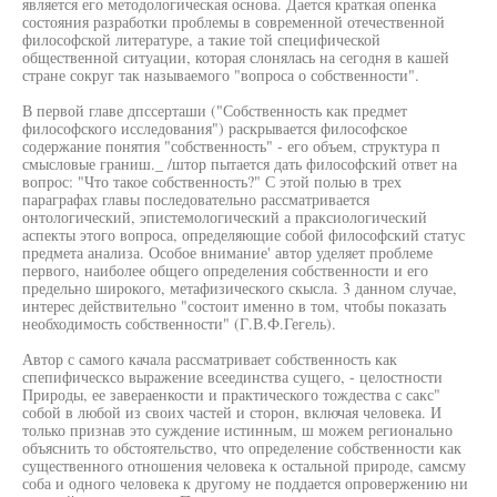
является его методологическая основа. Дается краткая опенка
состояния разработки проблемы в современной отечественной
философской литературе, а такие той специфической
общественной ситуации, которая слонялась на сегодня в кашей
стране сокруг так называемого "вопроса о собственности".
В первой главе дпссерташи ("Собственность как предмет
философского исследования") раскрывается философское
содержание понятия "собственность" - его объем, структура п
смысловые граниш._ /штор пытается дать философский ответ на
вопрос: "Что такое собственность?" С этой полью в трех
параграфах главы последовательно рассматривается
онтологический, эпистемологический а праксиологический
аспекты этого вопроса, определяющие собой философский статус
предмета анализа. Особое внимание' автор уделяет проблеме
первого, наиболее общего определения собственности и его
предельно широкого, метафизического скысла. 3 данном случае,
интерес действительно "состоит именно в том, чтобы показать
необходимость собственности" (Г.В.Ф.Гегель).
Автор с самого качала рассматривает собственность как
спепифическсо выражение всеединства сущего, - целостности
Природы, ее завераенкости и практического тождества с сакс"
собой в любой из своих частей и сторон, включая человека. И
только признав это суждение истинным, ш можем регионально
объяснить то обстоятельство, что определение собственности как
существенного отношения человека к остальной природе, самсму
соба и одного человека к другому не поддается опровержению ни