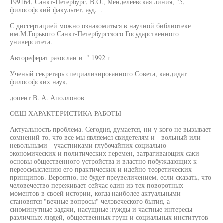
199164, Санкт-Петербург, В.О., Менделеевская линия, "5,
философский факультет, ауд._.
С диссертацией можно ознакомиться в научной библиотеке
им.М.Горького Санкт-Петербургского Государственного
университета.
Автореферат разослан и_" 1992 г.
Ученый секретарь специализированного Совета, кандидат
философских наук,
допент В. А. Аполлонов
ОЕШ ХАРАКТЕРИСТИКА РАБОТЫ
Актуальность проблема. Сегодня, думается, ни у кого не вызывает
сомнений то, что все мы являемся свидетелям и - вольный или
невольными - участниками глубочайпих социально-
экономических и политических перемен, затрагивающих саки
основы общественного устройства и властно побуждающих к
переосмыслению его практических и идейно-теоретических
принципов. Вероятно, не будет преувеличением, если сказать, что
человечество переживает сейчас один из тех поворотных
моментов в своей истории, когда наиболее актуальными
становятся "вечные вопросы" человеческого бытия, а
сиюминутные задачи, насущные нужды и частные интересы
различных людей, общественных груш и социальных институтов