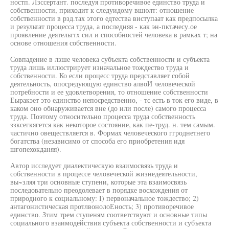
ностп. Лзссертант. последуя противоречивое единство труда и
собственности, приходит к следуидому вшюлт: отношение
собственности в рзд.тах этого едтества виступаат как предпосылка
и результат процесса труда, а последняя - как эн-пктачесу.ое
проявление деятельттх сил и способностей человека в рамках т; на
основе отношения собственности.
Совпадение в лзше человека субъекта собственности и субъекта
труда лишь иллюстрирует изначальное тождество труда и
собственности. Ко если процесс труда представляет собой
деятельность, опосредующую единство алвоИ человеческой
потребности и ее удовлетворения, то отношение собственности
Еыракэет это единство непосредственно, - тс есть в ток его виде, в
каком оно обнаруживается вне (до или после) самого процесса
труда. Поэтому относительно процесса труда собственность
ззксегкягется как некоторое состояние, как пе-труд. н. тем самым.
частично овеществляется в. Формах человеческого ггроднетнего
богатства (независимо от способа его приобретения идя
шгопехокданяя).
Автор исследует диалектическую взаимосвязь труда и
собственности в процессе человеческой жизнедеятельности,
вы~зляя три основные ступени, которые эта взаимосвязь
последовательно преодолевает в порядке восхождения от
природного к социальному: I) первоначальное тождество; 2)
антагонистическая протлвонолоЕность; 3) противоречивое
единство. Зтим трем ступеням соответствуют и основные типы
социального взаимодействия субъекта собственности и субъекта