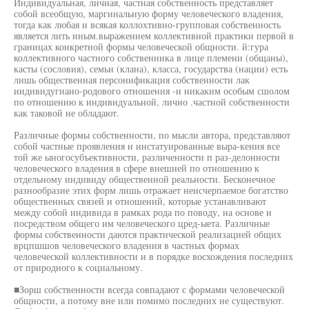
Индивидуальная, личная, частная собственность представляет
собой всеобщую, маргинальную форму человеческого владения,
тогда как любая и всякая коллохтивно-групповая собственность
является лить иным.выражением коллективной практики первой в
границах конкретной формы человеческой общности. й:гура
коллективного частного собственника в лице племени (общаны),
касты (сословия), семьи (клана), класса, государства (нации) есть
лишь общественная персонификация собственности лак
иидивидугиано-родового отношения -и никаким особым сшолом
по отношению к индивидуальной, лично .частной собственности
как таковой не обладают.
Различные формы собственности, по мысли автора, представляют
собой частные проявления и инстатуированные выра-кения все
той же ыногосубъективности, различенности п раз-делонности
человеческого владения в сфере внешней по отношению к
отдельному индивиду общественной реальности. Бесконечное
разнообразие этих форм лишь отражает неисчерпаемое богатство
общественных связей и отношений, которые устанавливают
между собой индивида в рамках рода по поводу, на основе и
посредством общего им человеческого цред-ыета. Различные
формы собственности даются практической реализацией общих
врцпшшов человеческого владения в частных формах
человеческой коллективности и в порядке восхождения последних
от природного к социальному.
■Зорш собственности всегда совпадают с формами человеческой
общности, а потому вне или помимо последних не существуют.