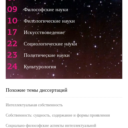
09
Философские науки
10
Филологические науки
17
Искусствоведение
22
Социологические науки
23
Политические науки
24
Культурология
Похожие темы диссертаций
Интеллектуальная собственность
Собственность: сущность, содержание и формы проявления
Социально-философские аспекты интеллектуальной