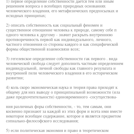
1) первое определение собственности дается тем или иным
решением вопроса о всеобщих природных основаниях
человеческого владения, его метафизических предпосылках и
исходных принципах;
2) описать собственность как социальный феномен и
существенное отношение человека к природе, самому себе п
одного человека к другому - значит раскрыть внутреннюю
противоречивость первой как индивидуального, личного,
частного отноиения со стороны каядого и как специфической
формы общественной взаимосвязи всох;
3) гегелевское определение собственности гак первого . вида
человеческой свобода следует дополнить частным определением
индивидуальной, личной свободы как главного результата и
внутренней пели человеческого владения в его историческом
развитии;
4) коль скоро экономическая наука и теория права приходят к
общему для них выводу о принципиальной возможности (ила
даже предпочтительности) единовременного -сосутцествова-
ния различных форы собственности, - то, тем самым, они
косвенно признают за каждой из этих форм и всета ими вместе
некоторое всеобщее содержание, которое и является предметом
сопиально-философского исследования;
5) если политическая экономия и право в теоретическом