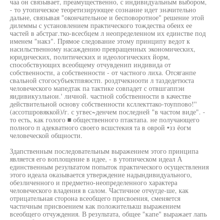
чаа он связывает, преамущественно, с индивидуальным выбором,
- то утопическое теоретизирующее сознание идет значительно
дальне, связывая "окончательное и бесповоротное" решение этой
дилеммы с установлением практического тождества обеих ее
частей в абстраг.тко-всесбцем л неопределенном их единстве под
именем "накз". Прямое следование этому принципу ведот к
насильственному насаждению превращенных экономических,
юридических, политических и идеологических йорм,
способствующих всеобщему отчувденип индивида от
собственности, а собственности - от частного лиха. Отсяганпе
свальной стогосубъектпвяостп. роздтчекнооти л таздедетюста
человеческого мапедтак па тактике совпадет с отвшгаппэи
яидивикузльнои.' личной. частной собственности в качестве
действительной основу собственности ксллекттако-тоуппово!''
(ассотшровяккой)/г. с угвес~денчем последней "в частом виде". -
то есть, как голого ■ общественного птактапа. не получающего
полного п адекватного своего всшстекия та в оврой •зз ёогм
человеческой общности.
Здапственным последовательным выражением этого принципа
является его воплощение в идее, - в утопическом идеал А
единственным результатом попыток практического осуществления
этого идеала оказывается утверждение надындивидуального,
обезличенного и предметно-неопределенного характера
человеческого владения в салом. Частичное отчугде-ше, как
отрицательная сторона всеобщего присвоения, сменяется
частичным присвоением как положителькш выражением
всеобщего отчуждения. В результата, общее "капе" выражает лапь