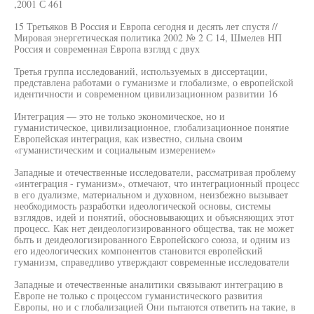
,2001 С 461
15 Третьяков В Россия и Европа сегодня и десять лет спустя //
Мировая энергетическая политика 2002 № 2 С 14, Шмелев НП
Россия и современная Европа взгляд с двух
Третья группа исследований, используемых в диссертации,
представлена работами о гуманизме и глобализме, о европейской
идентичности и современном цивилизационном развитии 16
Интеграция — это не только экономическое, но и
гуманистическое, цивилизационное, глобализационное понятие
Европейская интеграция, как известно, сильна своим
«гуманистическим и социальным измерением»
Западные и отечественные исследователи, рассматривая проблему
«интеграция - гуманизм», отмечают, что интеграционный процесс
в его дуализме, материальном и духовном, неизбежно вызывает
необходимость разработки идеологической основы, системы
взглядов, идей и понятий, обосновывающих и объясняющих этот
процесс. Как нет деидеологизированного общества, так не может
быть и деидеологизированного Европейского союза, и одним из
его идеологических компонентов становится европейский
гуманизм, справедливо утверждают современные исследователи
Западные и отечественные аналитики связывают интеграцию в
Европе не только с процессом гуманистического развития
Европы, но и с глобализацией Они пытаются ответить на такие, в