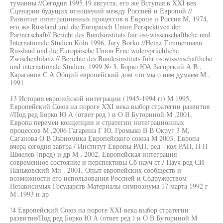
туманны //Сегодня 1995 19 августа, его же Вступая в XXI век
Сценарии будущих отношений между Россией и Европой //
Развитие интеграционных процессов в Европе и Россия М, 1974,
его же Russland und die Europaisch Union Perspektiven der
Partnerschaft// Bericht des Bundsinstituts fair ost-wissenschafthche und
Internationale Studien Köln 1996, Jury Borko //Heinz Timmermann
Russland und die Europäische Union Erne widersprüchliche
Zwischenbilanz // Berichte des Bundesinstituts fuhr ostwissenschafthche
und internationale Studien, 1999 № 3, Борко ЮА Загорский А В ,
Караганов С А Общий европейский дом что мы о нем думаем М ,
1991
13 История европейской интеграции (1945-1994 rr) М 1995,
Европейский Союз на пороге XXI века выбор стратегии развития
//Под ред Борко Ю А (ответ ред ) и О В Буториной М ,2001,
Европа перемен концепции и стратегии интеграционных
процессов М ,2006 Гагарина Г Ю, Громыко В В Округ 3 М,
Саганова О В Экономика Европейского союза М 2003, Европа
вчера сегодня завтра / Институт Европы РАН, ред - кол РАН, Н П
Шмелев (пред) и др М , 2002, Европейская интеграция
современное состояние и перспективы Сб науч ст / Науч ред СИ
Паньковский Мн . 2001, Опыт европейских сообществ и
возможности его использования Россией и Содружеством
Независимых Государств Материалы симпозиума 17 марта 1992 г
М .1993 и др
!4 Европейский Союз на пороге XXI века выбор стратегии
развития/Под ред Борко Ю А (ответ ред ) и О В Буториной М