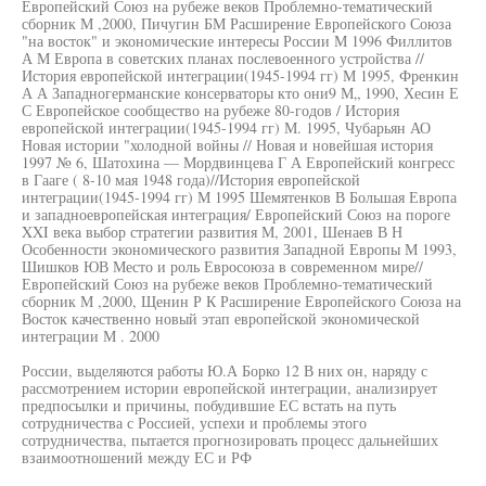
Европейский Союз на рубеже веков Проблемно-тематический
сборник М ,2000, Пичугин БМ Расширение Европейского Союза
"на восток" и экономические интересы России М 1996 Филлитов
А М Европа в советских планах послевоенного устройства //
История европейской интеграции(1945-1994 гг) М 1995, Френкин
А А Западногерманские консерваторы кто они9 М„ 1990, Хесин Е
С Европейское сообщество на рубеже 80-годов / История
европейской интеграции(1945-1994 гг) М. 1995, Чубарьян АО
Новая истории "холодной войны // Новая и новейшая история
1997 № 6, Шатохина — Мордвинцева Г А Европейский конгресс
в Гааге ( 8-10 мая 1948 года)//История европейской
интеграции(1945-1994 гг) М 1995 Шемятенков В Большая Европа
и западноевропейская интеграция/ Европейский Союз на пороге
XXI века выбор стратегии развития М, 2001, Шенаев В Н
Особенности экономического развития Западной Европы М 1993,
Шишков ЮВ Место и роль Евросоюза в современном мире//
Европейский Союз на рубеже веков Проблемно-тематический
сборник М ,2000, Щенин Р К Расширение Европейского Союза на
Восток качественно новый этап европейской экономической
интеграции М . 2000
России, выделяются работы Ю.А Борко 12 В них он, наряду с
рассмотрением истории европейской интеграции, анализирует
предпосылки и причины, побудившие ЕС встать на путь
сотрудничества с Россией, успехи и проблемы этого
сотрудничества, пытается прогнозировать процесс дальнейших
взаимоотношений между ЕС и РФ