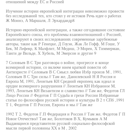
отношений между ЕС и Россией
Изучение истории европейской интеграции невозможно провести
без исследований тех, кто стоял у ее истоков Речь идее о работах
Ж Моннэ, А Маршаля, Л Эрхардаидр8
Историю европейской интеграции, а также сегодняшнее состояние
Европейского союза, его проблемы взаимоотношений с Россией,
анализируют в своих исследованиях современные зарубежные
авторы, такие как Р Генецке, Д Гоуэн, Жак Ле Гофф, М Гоше, У
Бек, М Лефевр, К Малфлит, М Медиш, Э Морен, X Тиммерман,
Танги де Вильде, X Хубель, М Эмерсон и другие 9
7 Соловьев В С Три разговора о войне, прогрессе и конце
всемирной истории, со включе нием краткой повести об
Антихристе // Соловьев В С Смысл любви Избр произв M , 1991,
Соловьев В С Три силы // Там же, Данилевский H Я Россия и
Европа M, 1991, Леонтьев КН Средний европеец как идеал и
орудие всемирного разрушения // Леонтьев КН Избранное M,
1993, Леонтьев КН Византизм и славянство // Там же, Федотов ГЛ
Лицо России // Федотов Г П Судьба и грехи России Избранные
статьи по философии русской истории и культуры В 2 т СПб ,1991
Т 1, Федотов Г П Россия, Европа и мы // Там же
1992 Т 2, Федотов Г.П Федерация и Россия // Там же, Федотов Г П
Новое Отечество// Там же, Болотоков В X, Кумыков A M
Выдающиеся представители русской социально-философской
мысли первой половины XX в M , 2002