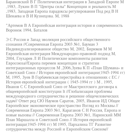
Барановский В Г Политическая интеграция в Западной Европе М
,1983, Лукин В П "Центры силы" Концепции и реальность М
,1983, Западная Европа парадоксы регулирования Под ред В Н
Шенаева и В И Кузнецова. М, 1988
"Артемов В А Европейская интеграция история и современность
Воронеж 1994, Баталов
Э С Россия и Запад эволюция российского общественного
сознания //Современная Европа 2003 №1, Бауман 3
Индивидуализированное общество М, 2002, Бирюков М М
Европейская интеграция Международно-правовой подход М,
2004, Глухарев Л И Политические компоненты развития
Евросоюза//Европа перемен концепции и стратегии
интеграционных процессов М ,2006,Зуева К П «План Шумана» и
Советский Союз / История европейской интеграции(1945-1994 гг)
М, 1995, Зуев В Горбачевская перестройка в отношениях с ЕС /
История европейской интеграции ( 1945-1994 гг ) М , 1995,
Иванов С С Европейский Союз от Маастрихтского договора к
общеевропейской конституции lt //Глобализация проблемы
международного сотрудничества и решение общечеловеческих
задач// Ответ ред СЮ Наумов Саратов, 2005, Иванов ИД Общее
Европейское экономическое пространство Взгляд из Москвы //
Современная Европа 2003 №1, Караганов С Н Россия, Европа и
новые вызовы // Современная Европа 2003 №1, Наринский ММ
План Маршалла и Советский Союз // История европейской
интегращш(1945-1994 гг) М 1995, Пархалина ТГ Развитие
сотрудничества между Россией и Европейским Союзом//