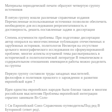
Материалы периодической печати образуют четвертую группу
источников
В пятую группу вошли различные справочные издания
Перечисленные использованные источники позволили обеспечить
необходимую для исследования репрезентативность и
достоверность, решить поставленные задачи в диссертации
Степень изученности проблемы. При подготовке диссертации
автор опирался на многочисленные публикации отечественных и
зарубежных историков, политологов Несмотря на отсутствие
цельного монографического исследования по сформулированной
проблеме, многие аспекты изучаемой темы рассматривались в
исторической и политологической литературе В тематическом и
содержательном отношениях имеющиеся работы можно разделить
на группы
Первую группу составили труды западных мыслителей,
философов и политиков прошлого о зарождении и развитии
европейской идеи 7
Идеи единства европейских народов были близки также и многим
российским мыслителям Проблемы европейской интеграции
серьезно занимали Вл Соло-
1 См Европейский Союз Справочник-путеводитель/Под ред В
Буториной (ответ ред),