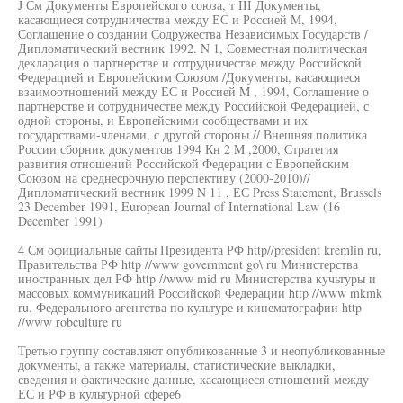
J См Документы Европейского союза, т III Документы,
касающиеся сотрудничества между ЕС и Россией M, 1994,
Соглашение о создании Содружества Независимых Государств /
Дипломатический вестник 1992. N 1, Совместная политическая
декларация о партнерстве и сотрудничестве между Российской
Федерацией и Европейским Союзом /Документы, касающиеся
взаимоотношений между ЕС и Россией M , 1994, Соглашение о
партнерстве и сотрудничестве между Российской Федерацией, с
одной стороны, и Европейскими сообществами и их
государствами-членами, с другой стороны // Внешняя политика
России сборник документов 1994 Кн 2 M ,2000, Стратегия
развития отношений Российской Федерации с Европейским
Союзом на среднесрочную перспективу (2000-2010)//
Дипломатический вестник 1999 N 11 , ЕС Press Statement, Brussels
23 December 1991, European Journal of International Law (16
December 1991)
4 См официальные сайты Президента РФ http//president kremlin ru,
Правительства РФ http //www government go\ ru Министерства
иностранных дел РФ http //www mid ru Министерства кучьтуры и
массовых коммуникаций Российской Федерации http //www mkmk
ru. Федерального агентства по культуре и кинематографии http
//www robculture ru
Третью группу составляют опубликованные 3 и неопубликованные
документы, а также материалы, статистические выкладки,
сведения и фактические данные, касающиеся отношений между
ЕС и РФ в культурной сфере6