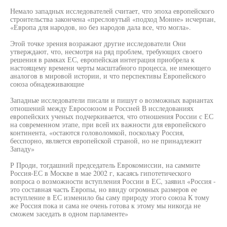
Немало западных исследователей считает, что эпоха европейского
строительства закончена «пресловутый «подход Монне» исчерпан,
«Европа для народов, но без народов дала все, что могла».
Этой точке зрения возражают другие исследователи Они
утверждают, что, несмотря на ряд проблем, требующих своего
решения в рамках ЕС, европейская интеграция приобрела к
настоящему времени черты масштабного процесса, не имеющего
аналогов в мировой истории, и что перспективы Европейского
союза обнадеживающие
Западные исследователи писали и пишут о возможных вариантах
отношений между Евросоюзом и Россией В исследованиях
европейских ученых подчеркивается, что отношения России с ЕС
на современном этапе, при всей их важности для европейского
континента, «остаются головоломкой, поскольку Россия,
бесспорно, является европейской страной, но не принадлежит
Западу»
Р Проди, тогдашний председатель Еврокомиссии, на саммите
Россия-ЕС в Москве в мае 2002 г, касаясь гипотетического
вопроса о возможности вступления России в ЕС, заявил «Россия -
это составная часть Европы, но ввиду огромных размеров ее
вступление в ЕС изменило бы саму природу этого союза К тому
же Россия пока и сама не очень готова к этому мы никогда не
сможем заседать в одном парламенте»