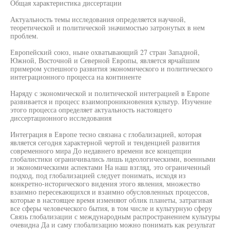
Общая характеристика диссертации
Актуальность темы исследования определяется научной,
теоретической и политической значимостью затронутых в нем
проблем.
Европейский союз, ныне охватывающий 27 стран Западной,
Южной, Восточной и Северной Европы, является ярчайшим
примером успешного развития экономического и политического
интеграционного процесса на континенте
Наряду с экономической и политической интеграцией в Европе
развивается и процесс взаимопроникновения культур. Изучение
этого процесса определяет актуальность настоящего
диссертационного исследования
Интеграция в Европе тесно связана с глобализацией, которая
является сегодня характерной чертой и тенденцией развития
современного мира До недавнего времени все концепции
глобалистики ограничивались лишь идеологическими, военными
и экономическими аспектами На наш взгляд, это ограниченный
подход, под глобализацией следует понимать, исходя из
конкретно-исторического видения этого явления, множество
взаимно пересекающихся и взаимно обусловленных процессов,
которые в настоящее время изменяют облик планеты, затрагивая
все сферы человеческого бытия, в том числе и культурную сферу
Связь глобализации с международным распространением культуры
очевидна Да и саму глобализацию можно понимать как результат