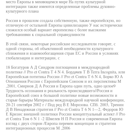
место Европы в меняющемся мире На путях культурной
интеграции также имеются определенные проблемы духовно-
культурного плана
Россия в прошлом создала собственную, также европейскую, но
отличную от остальной Европы цивилизацию У нас исторически
сложился особый вариант европеизма с более высокими
требованиями к социальной справедливости
В этой связи, некоторые российские исследователи говорят, с
одной стороны, об объективной необходимости культурного
сближения и взаимообогащения стран ЕС и России в условиях
глобализации и интеграции, с
18 Богатуров А Д Синдром поглощения в международной
политике // Pro et Contra Т 4 N 4. Бордачев Т В Terra Incognita, или
Европейская потитика России // Pro et Contra Т 6 N 4, Борко Ю А
Отношения России с Европейским Союзом и их перспективы М
,2001, Смирнов Д А Россия и Европа один путь, одно целое9
Трудность осознания и реальность происходяшего//Россия и
Европейский союз в большой политике новые возможности и
старые барьеры Материалы международной научной конференции,
20-21 сентября 2002 г / Под ред В Е Морозова. СПб. 2003, Тренин
Д В Ненадежная стратегия // Pro et Contra Т 6 N 1—2, Федоров Ю
Е Кризис внешней политики России концептуальный аспект // Pro
et Contra Том 6 N 1 -2 Шмелев Н П Россия и современная Европа
взгляд с двух сторон /Европа перемен концепции и стратегии
интеграционных процессов М ,2006