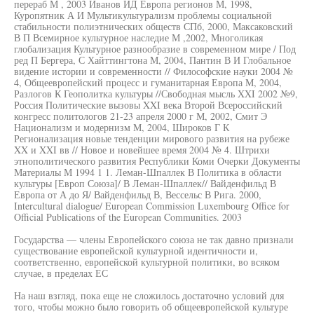
перераб М , 2003 Иванов ИД Европа регионов М, 1998,
Куропятник А И Мультикультурализм проблемы социальной
стабильности полиэтнических обществ СПб, 2000, Максаковский
В П Всемирное культурное наследие М ,2002, Многоликая
глобализация Культурное разнообразие в современном мире / Под
ред П Бергера, С Хайттингтона М, 2004, Пантин В И Глобальное
видение истории и современности // Философские науки 2004 №
4, Общеевропейский процесс и гуманитарная Европа М, 2004,
Разлогов К Геополитка культуры //Свободная мысль XXI 2002 №9,
Россия Политические вызовы XXI века Второй Всероссийский
конгресс политологов 21-23 апреля 2000 г М, 2002, Смит Э
Национализм и модернизм М, 2004, Широков Г К
Регионализация новые тенденции мирового развития на рубеже
XX и XXI вв // Новое и новейшее время 2004 № 4. Штрихи
этнополитического развития Республики Коми Очерки Документы
Материалы М 1994 1 1. Леман-Шпаллек В Политика в области
культуры [Европ Союза]/ В Леман-Шпаллек// Вайденфильд В
Европа от А до Я/ Вайденфильд В, Вессельс В Рига. 2000,
Intercultural dialogue/ European Commission Luxembourg Office for
Official Publications of the European Communities. 2003
Государства — члены Европейского союза не так давно признали
существование европейской культурной идентичности и,
соответственно, европейской культурной политики, во всяком
случае, в пределах ЕС
На наш взгляд, пока еще не сложилось достаточно условий для
того, чтобы можно было говорить об общеевропейской культуре