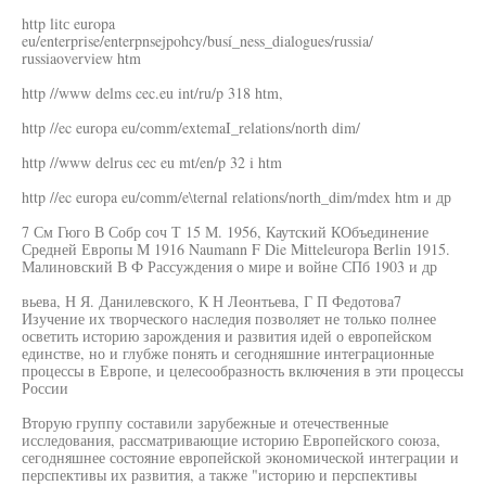
http litс europa
eu/enterprise/enterpnsejpohcy/busí_ness_dialogues/russia/
russiaoverview htm
http //www delms cec.eu int/ru/p 318 htm,
http //ec europa eu/comm/extemaI_relations/north dim/
http //www delrus cec eu mt/en/p 32 i htm
http //ec europa eu/comm/e\ternal relations/north_dim/mdex htm и др
7 См Гюго В Собр соч Т 15 М. 1956, Каутский КОбъединение
Средней Европы М 1916 Naumann F Die Mitteleuropa Berlin 1915.
Малиновский В Ф Рассуждения о мире и войне СПб 1903 и др
вьева, Н Я. Данилевского, К Н Леонтьева, Г П Федотова7
Изучение их творческого наследия позволяет не только полнее
осветить историю зарождения и развития идей о европейском
единстве, но и глубже понять и сегодняшние интеграционные
процессы в Европе, и целесообразность включения в эти процессы
России
Вторую группу составили зарубежные и отечественные
исследования, рассматривающие историю Европейского союза,
сегодняшнее состояние европейской экономической интеграции и
перспективы их развития, а также "историю и перспективы