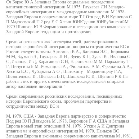
Сч Борко Ю А Западная Европа социальные последствия
капиталистической интеграции М.1975, Глухарев ЛИ Западно-
европейская интеграция и международные монополии М 1978,
Западная Европа в современном мире Т I Отв ред В Н Кузнецов С
П Мадзоевский Т 2 ред Е С Хесин ЮИЮданов ЮИРубинскийМ
1979 Шишков Ю В Формирование интеграционного комплекса в
Западной Европе тенденции и противоречия
Среди «постсоветских» 'исследователей, рассматривающих
историю европейской интеграции, вопросы сотрудничества ЕС и
России следует назвать: Артемова В А., Баталова Э.С , Бирюкова
М М, Баумана 3 , Глухарева Л И , Зуеву К П, Зуева В , Иванова С
С ,Иванова И Д, Караганова С Н, Наринского М М, Пархалину Т
Г, Пичугина Б М, Романцова А , Филлитова А М, Френкина А.А.,
Хесина Е.С , Чубарьяна А О , Шатохину - Мордвинцеву Г.А,
Шемятенкова В , Шенаева В.Н, Шишкова Ю В., Щенина Р К На
работы этих и других отечественных исследователей опирался
автор настоящей диссертации "
Среди современных российских исследований, посвященных
истории Европейского союза, проблемам партнерства и
сотрудничества между ЕС и
М, 1979, США - Западная Европа партнерство и соперничество
Под ред Ю П Давыдова М ,1978, Воронцов Г А США и Западная
Европа новый этап отношений М ,1979, Уткин А И Доктрина
атлантизма и европейская интеграция М, 1979, Паньков ВС
Западная Европа в экономике современного капитализма М ,1981,