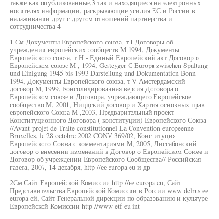
также как опубликованные,3 так и находящиеся на электронных
носителях информации, раскрывающие усилия ЕС и России в
налаживании друг с другом отношений партнерства и
сотрудничества 4
1 См Документы Европейского союза, т I Договоры об
учреждении европейских сообществ M 1994, Документы
Европейского союза, т H - Единый Европейский акт Договор о
Европейском союзе M , 1994, Gesteyger С Europa zwischen Spaltung
und Einigung 1945 bis 1993 Darstellung und Dokumentation Bonn
1994, Документы Европейского союза, т V Амстердамский
договор М, 1999, Консолидированная версия Договора о
Европейском союзе и Договора, учреждающего Европейское
сообщество М, 2001, Ниццский договор и Хартия основных прав
европейского Союза M ,2003, Предварительный проект
Конституционного Договора ( конституции) Европейского Союза
//Avant-projet de Traite constitutionnel La Convention europeenne
Bruxelles, le 28 octobre 2002 CONV 369/02, Конституция
Европейского Союза с комментариями M, 2005, Лиссабонский
договор о внесении изменений в Договор о Европейском Союзе и
Договор об учреждении Европейского Сообщества// Российская
газета, 2007, 14 декабря, http //ее europa eu и др
2См Сайт Европейской Комиссии http //ее europa eu, Сайт
Представительства Европейской Комиссии в России www delrus ее
europa ей, Сайт Генеральной дирекции по образованию и культуре
Европейской Комиссии http //www etf eu int