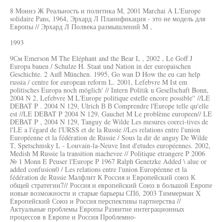
8 Моннэ Ж Реальность и политика М, 2001 Marchai A L'Europe
solidaire Pans, 1964, Эрхард Л Планификация - это не модель для
Европы // Эрхард Л Полвека размышлений M ,
1993
9См Emerson M The Eléphant and the Bear L , 2002 , Le Goff J
Europa bauen / Schulze H. Staat und Nation in der europaischen
Geschichte. 2 Aufl München. 1995, Go wan D How the eu сап help
russia / centre for european reform L. 2001, Lefebvre M Ist em
politisches Europa noch möglich' // Intern Politik u Gesellschaft Bonn,
2004 N 2, Lefebvre M L'Europe politique estelle encore possible'' //LE
DEBAT P . 2004 N 129, Ulrich В В Comprendre l'Europe telle qu'elle
est //LE DEBAT P 2004 N 129, Gauchet M Le problème europeen// LE
DEBAT P , 2004 N 129, Tanguy de Wilde Les mesures coerci-tives de
l'LE a l'égard de l'URSS et de la Russie //Les relations entre l'union
Européenne et la fédération de Russie / Sous la dir de anguy De Wilde
T, Spetschmsky L - Louvain-la-Neuve Inst d'etudes européennes. 2002,
Medish M Russie la transition machevee // Politique etrangere P 2006
№ 1 Monn E Peuser l'Europe P 1967 Ralph Genetzke Added \ alue or
added confusion0 / Les relations entre l'union Européenne et la
fédération de Russie Малфлит К Россия и Европейский союз К
общей стратегии7// Россия и европейский Союз в большой Европе
новые возможности и старые барьеры СПб, 2003 Тиммерман X
Европейский Союз и Россия перспективы партнерства //
Актуальные проблемы Европы Развитие интеграционных
процессов в Европе и Россия Проблемно-