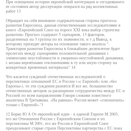
При освещении истории европейской интеграции и сегодняшнего
ее состояния автор диссертации опирался на ряд коллективных
работ 13
Обращает на себя внимание содержательная сторона прогноза
развития Евросоюза, данная отечественными исследователями в
книге «Европейский Союз на пороге XXI века выбор стратегии
развития» Прогноз содержит 5 сценариев, 13 факторов,
разделенных на 3 группы по их значимости, и т д Вывод, к
которому приходят авторы на основании такого анализа ".
Траектория развития Евросоюза в ближайшее десятилетие будет
пролегать между сценариями положительной динамики с
элементами неустойчивости и умеренно-неустойчивой динамики,
с весьма вероятными отклонениями в ту или иную сторону на
конкретных временных интервалах" 14
Что касается суждений отечественных исследователей о
перспективах отношений ЕС и России («с Европой» или «без
Европы»), то эти суждения разнятся И все же, большинство
отечественных авторов за расширение сотрудничества между ЕС и
Россией по всем направлениям Говоря словами известного
аналитика В Третьякова. «На равных» Россия может «союзничать»
только с Европой».'3
12 Борко Ю А От европейской идеи - к единой Европе М 2003,
его же Отношения России с Европейским Союзом и их
перспективы М 2001, его же Россия и Европейский Союз
преодолевают старые страхи Перспективы партнерства с ЕС пока