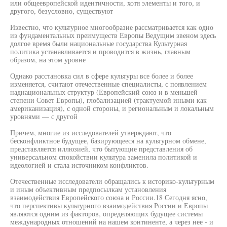
или общеевропейской идентичности, хотя элементы и того, и
другого, безусловно, существуют
Известно, что культурное многообразие рассматривается как одно
из фундаментальных преимуществ Европы Ведущим звеном здесь
долгое время были национальные государства Культурная
политика устанавливается и проводится в жизнь, главным
образом, на этом уровне
Однако расстановка сил в сфере культуры все более и более
изменяется, считают отечественные специалисты, с появлением
наднациональных структур (Европейский союз и в меньшей
степени Совет Европы), глобализацией (трактуемой иными как
американизация), с одной стороны, и региональным и локальным
уровнями — с другой
Причем, многие из исследователей утверждают, что
бесконфликтное будущее, базирующееся на культурном обмене,
представляется иллюзией, что бытующие представления об
универсальном спокойствии культура заменила политикой и
идеологией и стала источником конфликтов.
Отечественные исследователи обращались к историко-культурным
и иным объективным предпосылкам установления
взаимодействия Европейского союза и России.18 Сегодня ясно,
что перспективы культурного взаимодействия России и Европы
являются одним из факторов, определяющих будущее системы
международных отношений на нашем континенте, а через нее - и