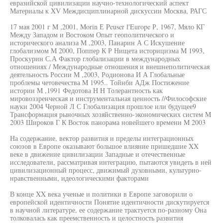
евразийской цивилизации научно-технологический аспект
Материалы к XV Междисциплинарной дискуссии Москва, РАГС
17 мая 2001 г M ,2001, Morin Е Peuser l'Europe Р, 1967, Мяло КГ
Между Западом и Востоком Опыт геополитического и
исторического анализа M ,2003, Панарин А С Искушение
глобализмом M 2000, Поппер К Р Нищета историцизма M 1993,
Проскурин С.А Фактор глобализации в международных
отношениях / Международные отношения и внешнеполитическая
деятельность России M ,2003, Родионова И А Глобальные
проблемы четовечества M 1995.. Тойнби АДж Постижение
истории M ,1991 Федотова H H Толерантность как
мировоззренческая и инструментальная ценность //Философские
науки 2004 Черной Л С Глобализация прошлое или будущее9
Трансформация рыночных хозяйственно-экономических систем M
2003 Широков Г К Восток панорама новейшего времени M 2003
На содержание, вектор развития и пределы интеграционных
союзов в Европе оказывают большое влияние пришедшие XX
веке в движение цивилизации Западные и отечественные
исследователи, рассматривая интеграцию, пытаются увидеть в ней
цивилизационный процесс, движимый духовными, культурно-
нравственными, идеологическими факторами
В конце XX века ученые и политики в Европе заговорили о
европейской идентичности Понятие идентичности дискутируется
в научной литературе, ее содержание трактуется по-разному Она
толковалась как преемственность и целостность развития