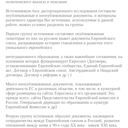
политического анализа и описания
Источниковую базу диссертационного исследования составили
опубликованные и неопубликованные документы, и материалы
различного характера Все источники, используемые в данной
работе, можно условно разделить на группы
Первую группу источников составляют опубликованные
(некоторые из них на русском языке) документы Европейского
союза, раскрывающие историю становления и развития этого
уникального европейского
интеграционного образования; а также важнейшие соглашения, на
основании которых функционирует Евросоюз (Договоры,
устанавливающие Европейские сообщества, Единый Европейский
акт, Договор о Европейском союзе, Амстердамский и Ниццский
договоры, Договор о реформе и др ) 1
Много неопубликованных документов, показывающих
деятельность ЕС в различных областях, в том числе, в культурной
сфере размещены на сайтах Евросоюза и его организаций Это,
прежде всего, сайты Представительства Европейской комиссии в
России, Генеральной дирекции по образованию и культуре
Европейской Комиссии и др2
Вторую группу источников образуют документы, касающиеся
сотрудничества между Европейским союзом и Россией, развития
отношений между ними в 90-е годы XX века - начале XXI века,