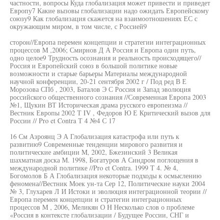
частности, вопросы Куда глобализация может привести и приведет
Европу7 Какие вызовы глобализации надо ожидать Европейскому
союзу9 Как глобализация скажется на взаимоотношениях ЕС с
окружающим миром, в том числе, с Россией9
сторон//Европа перемен концепции и стратегии интеграционных
процессов M ,2006; Смирнов Д А Россия и Европа один путь,
одно целое9 Трудность осознания и реальность происходящего//
Россия и Европейский союз в большой политике новые
возможности и старые барьеры Материалы международной
научной конференции, 20-21 сентября 2002 г / Под ред В Е
Морозова СПб , 2003, Баталов Э С Россия и Запад эволюция
российского общественного сознания //Современная Европа 2003
№1, Щукин ВТ Историческая драма русского европеизма //
Вестник Европы 2002 Т IV , Федоров Ю Е Критический вызов для
России // Pro et Contra Т 4 №4 С 17
16 См Азроянц Э А Глобализация катастрофа или путь к
развитию9 Современные тенденции мирового развития и
политические амбиции M, 2002, Бжезинский 3 Великая
шахматная доска М. 1998, Богатуров А Синдром поглощения в
международной политике //Pro et Contra. 1999 Т 4. № 4,
Богомолов Б А Глобализация некоторые подходы к осмыслению
феномена//Вестник Моек ун-та Сер 12, Политические науки 2004
№ 3, Глухарев Л И Истоки и эволюция интеграционной теории //
Европа перемен концепции и стратегии интеграционных
процессов M , 2006, Меликян О H Несколько слов о проблеме
«Россия в контексте глобализации / Будущее России, СНГ и