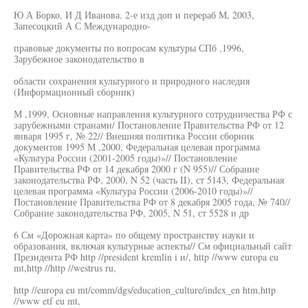
Ю А Борко, И Д Иванова. 2-е изд доп и перераб М, 2003,
Запесоцкий А С Международно-
правовые документы по вопросам культуры СПб ,1996,
Зарубежное законодательство в
области сохранения культурного и природного наследия
(Информационный сборник)
М ,1999, Основные направления культурного сотрудничества РФ с
зарубежными странами/ Постановление Правительства РФ от 12
января 1995 г, № 22// Внешняя политика России сборник
документов 1995 М ,2000, Федеральная целевая программа
«Культура России (2001-2005 годы)»// Постановление
Правительства РФ от 14 декабря 2000 г (N 955)// Собрание
законодательства РФ, 2000, N 52 (часть II), ст 5143, Федеральная
целевая программа «Культура России (2006-2010 годы)»//
Постановление Правительства РФ от 8 декабря 2005 года, № 740//
Собрание законодательства РФ, 2005, N 51, ст 5528 и др
6 См «Дорожная карта» по общему пространству науки и
образования, включая культурные аспекты// См официальный сайт
Президента РФ http //president kremlin i и/, http //www europa eu
mt,http //http //westrus ru,
http //europa eu mt/comm/dgs/education_culture/index_en htm,http
//www etf eu mt,