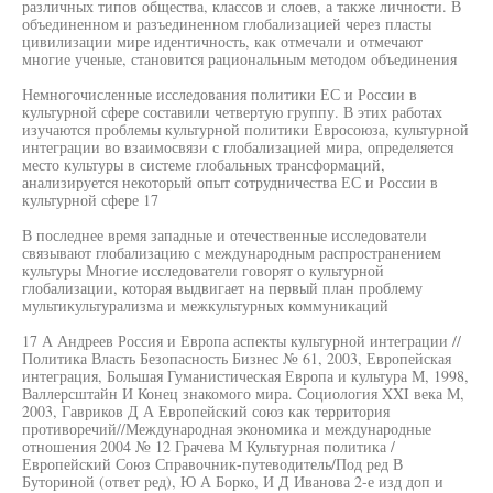
различных типов общества, классов и слоев, а также личности. В
объединенном и разъединенном глобализацией через пласты
цивилизации мире идентичность, как отмечали и отмечают
многие ученые, становится рациональным методом объединения
Немногочисленные исследования политики ЕС и России в
культурной сфере составили четвертую группу. В этих работах
изучаются проблемы культурной политики Евросоюза, культурной
интеграции во взаимосвязи с глобализацией мира, определяется
место культуры в системе глобальных трансформаций,
анализируется некоторый опыт сотрудничества ЕС и России в
культурной сфере 17
В последнее время западные и отечественные исследователи
связывают глобализацию с международным распространением
культуры Многие исследователи говорят о культурной
глобализации, которая выдвигает на первый план проблему
мультикультурализма и межкультурных коммуникаций
17 А Андреев Россия и Европа аспекты культурной интеграции //
Политика Власть Безопасность Бизнес № 61, 2003, Европейская
интеграция, Большая Гуманистическая Европа и культура М, 1998,
Валлерсштайн И Конец знакомого мира. Социология XXI века М,
2003, Гавриков Д А Европейский союз как территория
противоречий//Международная экономика и международные
отношения 2004 № 12 Грачева М Культурная политика /
Европейский Союз Справочник-путеводитель/Под ред В
Буториной (ответ ред), Ю А Борко, И Д Иванова 2-е изд доп и